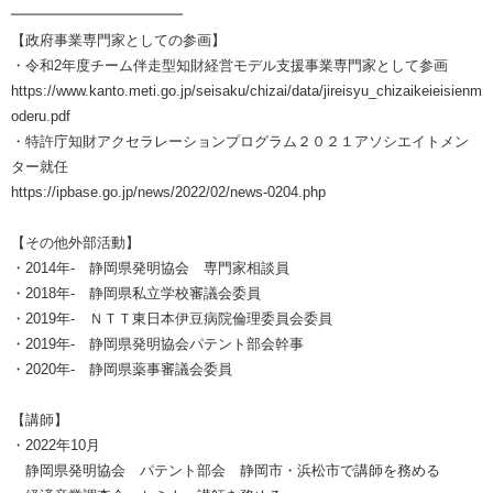
━━━━━━━━━━━━
【政府事業専門家としての参画】
・令和2年度チーム伴走型知財経営モデル支援事業専門家として参画
https://www.kanto.meti.go.jp/seisaku/chizai/data/jireisyu_chizaikeieisienm
oderu.pdf
・特許庁知財アクセラレーションプログラム２０２１アソシエイトメン
ター就任
https://ipbase.go.jp/news/2022/02/news-0204.php
【その他外部活動】
・2014年- 静岡県発明協会 専門家相談員
・2018年- 静岡県私立学校審議会委員
・2019年- ＮＴＴ東日本伊豆病院倫理委員会委員
・2019年- 静岡県発明協会パテント部会幹事
・2020年- 静岡県薬事審議会委員
【講師】
・2022年10月
静岡県発明協会 パテント部会 静岡市・浜松市で講師を務める