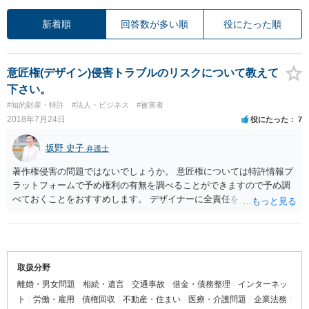
新着順
回答数が多い順
役にたった順
意匠権(デザイン)侵害トラブルのリスクについて教えて
下さい。
#知的財産・特許
#法人・ビジネス
#被害者
2018年7月24日
役にたった
7
坂野 史子
弁護士
著作権侵害の問題ではないでしょうか。 意匠権については特許情報プ
ラットフォームで予め権利の有無を調べることができますので予め調
べておくことをおすすめします。 デザイナーに全責任を負わせるとし
ていも,第三者との関係では侵害に当たることに変わりはないので,責任
は免れないということになろうかと思います。 第三者との関係で負っ
た損害等についてデザイナーに請求をするという形になろうかと思い
ます。
取扱分野
離婚・男女問題
相続・遺言
交通事故
借金・債務整理
インターネッ
ト
労働・雇用
債権回収
不動産・住まい
医療・介護問題
企業法務