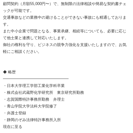
顧問契約（月額55,000円〜）で、無制限の法律相談や簡易な契約書チェ
ックが可能です。
交通事故などの業務中の避けることができない事故にも精通しておりま
す。
また中小企業で問題となる、事業承継、相続等についても、必要に応じ
て他士業と連携して対応いたします。
御社の権利を守り、ビジネスの競争力強化を支援いたしますので、お気
軽にご相談ください。
◆ 略歴
━━━━━━━━━━━━━━━━━
・日本大学理工学部工業化学科卒業
・株式会社武蔵野化学研究所 東京研究所勤務
・志賀国際特許事務所勤務 弁理士
・青山学院大学法科大学院修了
・弁護士登録
・静岡のぞみ法律特許事務所入所
現在に至る