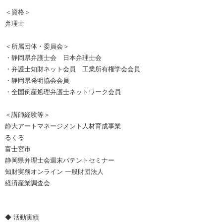
＜資格＞
弁理士
＜所属団体・委員会＞
・静岡県弁護士会 日本弁理士会
・弁護士知財ネット会員 工業所有権学会会員
・静岡県発明協会会員
・全国倒産処理弁護士ネットワーク会員
＜講師経験等＞
静大アートマネージメント人材育成事業
るくる
富士宮市
静岡県弁理士会週末パテントセミナー
知財実務オンライン 一般財団法人
経済産業調査会
◆ 活動実績