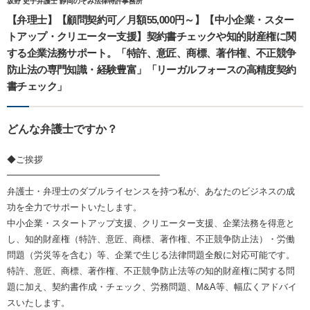
坂野 史子弁護士 静岡のぞみ法律特許事務所
【弁理士】【顧問契約可／月額55,000円～】【中小企業・スター
トアップ・クリエーター支援】契約書チェックや知的財産権に関
する企業法務サポート。「特許、意匠、商標、著作権、不正競争
防止法の専門知識・経験豊富」「リーガルフォースの高精度契約
書チェック」
どんな弁護士ですか？
◆ご挨拶
━━━━━━━━━━━━━━━━━
弁護士・弁理士のダブルライセンスを持つ私が、あなたのビジネスの成
功を全力でサポートいたします。
中小企業・スタートアップ支援、クリエーター支援、企業法務を得意と
し、知的財産権（特許、意匠、商標、著作権、不正競争防止法）・労働
問題（労災等を含む）等、企業で生じる法律問題全般に対応可能です。
特許、意匠、商標、著作権、不正競争防止法等の知的財産権に関する問
題に加え、契約書作成・チェック、労務問題、M&A等、幅広くアドバイ
スいたします。