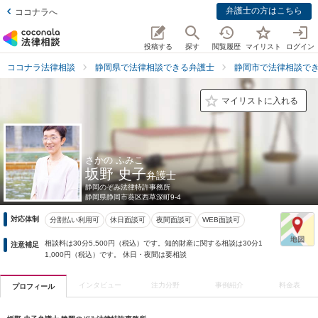
弁護士の方はこちら
ココナラへ
投稿する
探す
閲覧履歴
マイリスト
ログイン
ココナラ法律相談
静岡県で法律相談できる弁護士
静岡市で法律相談で
マイリストに入れる
さかの ふみこ
坂野 史子
弁護士
静岡のぞみ法律特許事務所
静岡県
静岡市葵区西草深町9-4
対応体制
分割払い利用可
休日面談可
夜間面談可
WEB面談可
相談料は30分5,500円（税込）です。知的財産に関する相談は30分1
注意補足
1,000円（税込）です。 休日・夜間は要相談
インタビュー
注力分野
事例紹介
料金表
プロフィール