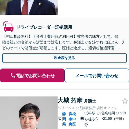
ドライブレコーダー証拠活用
【初回相談無料】【弁護士費用特約利用可】被害者の味方として、保
険会社との交渉から訴訟まで対応します。弁護士が交渉すればほとん
どのケースで賠償金が増額します。医師と連携し、適切な後遺障害等
級認定のサポートも可能【休日夜間相談可】
料金表を見る
電話でお問い合わせ
メールでお問い合わせ
大城 拓摩
弁護士
ベリーベスト法律事務所 浜松オフィス
浜松駅
か
営業時間：09:30
静
浜松
~21:00（平日）
岡
市中
ら徒歩5
|
県
央区
分