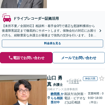
ドライブレコーダー証拠活用
【来所不要／全国対応】相談料・着手金0円で適正な慰謝料獲得から
後遺障害認定まで徹底的にサポートします。保険会社の対応にお困り
の方も、経験豊富な弁護士が最後まで強気の交渉を行います。【全国
13拠点】お気軽にご相談ください。
料金表を見る
電話でお問い合わせ
メールでお問い合わせ
山口 勇
神奈川県
インタビュ
ーを見る
真
弁護士
川崎オアシス法律事務所
営業時間：0
静岡県
か
面談方法(対面・
らも相談
電話・ビデオな
9:00~18:00
受付中
ど)は応相談
（平日）