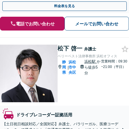
駅北口より直結】
料金表を見る
電話でお問い合わせ
メールでお問い合わせ
松下 啓一
弁護士
ベリーベスト法律事務所 浜松オフィス
浜松駅
か
営業時間：09:30
静
浜松
~21:00（平日）
岡
市中
ら徒歩5
|
県
央区
分
ドライブレコーダー証拠活用
【土日祝日相談対応／全国対応】弁護士、パラリーガル、医療コーデ