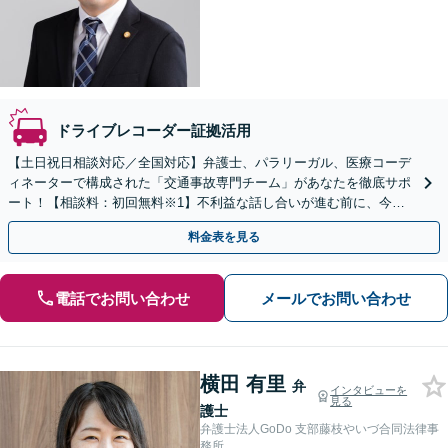
ドライブレコーダー証拠活用
【土日祝日相談対応／全国対応】弁護士、パラリーガル、医療コーデ
ィネーターで構成された「交通事故専門チーム」があなたを徹底サポ
ート！【相談料：初回無料※1】不利益な話し合いが進む前に、今す
ぐ相談！
料金表を見る
電話でお問い合わせ
メールでお問い合わせ
横田 有里
弁
インタビューを
見る
護士
弁護士法人GoDo 支部藤枝やいづ合同法律事
務所