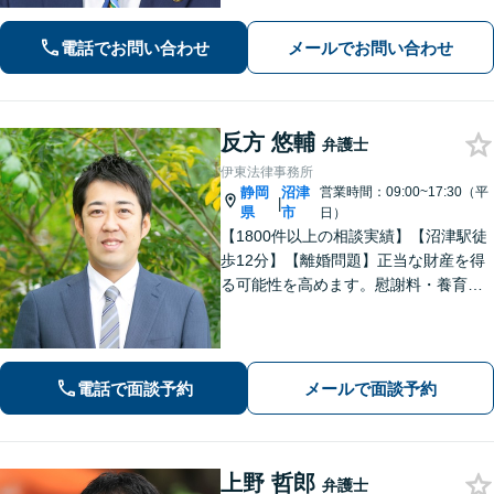
解決できるよう尽力します【相続問
題】交渉・調停・審判など全フェーズ
電話でお問い合わせ
メールでお問い合わせ
対応【完全個室で対応】
反方 悠輔
弁護士
伊東法律事務所
静岡
沼津
営業時間：09:00~17:30（平
|
県
市
日）
【1800件以上の相談実績】【沼津駅徒
歩12分】【離婚問題】正当な財産を得
る可能性を高めます。慰謝料・養育費
請求も的確な交渉力でサポート。【借
金・債務整理】自己破産や個人再生も
お任せください。【相続】遺産分割調
停・遺留分など納得できる解決へ。
電話で面談予約
メールで面談予約
上野 哲郎
弁護士