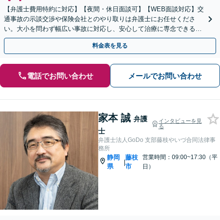
【弁護士費用特約に対応】【夜間・休日面談可】【WEB面談対応】交
通事故の示談交渉や保険会社とのやり取りは弁護士にお任せくださ
い。大小を問わず幅広い事故に対応し、安心して治療に専念できるよ
うサポートいたします。
料金表を見る
電話でお問い合わせ
メールでお問い合わせ
家本 誠
弁護
インタビューを見
る
士
弁護士法人GoDo 支部藤枝やいづ合同法律事
務所
静岡
藤枝
営業時間：09:00~17:30（平
|
県
市
日）