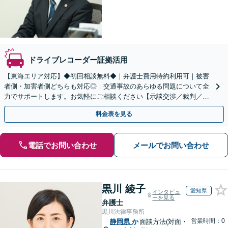
ドライブレコーダー証拠活用
【東海エリア対応】◆初回相談無料◆｜弁護士費用特約利用可｜被害
者側・加害者側どちらも対応◎｜交通事故のあらゆる問題について全
力でサポートします。お気軽にご相談ください【示談交渉／裁判／被
害者請求／後遺障害等級】
料金表を見る
電話でお問い合わせ
メールでお問い合わせ
黒川 綾子
愛知県
インタビュ
ーを見る
弁護士
黒川法律事務所
営業時間：0
静岡県
か
面談方法(対面・