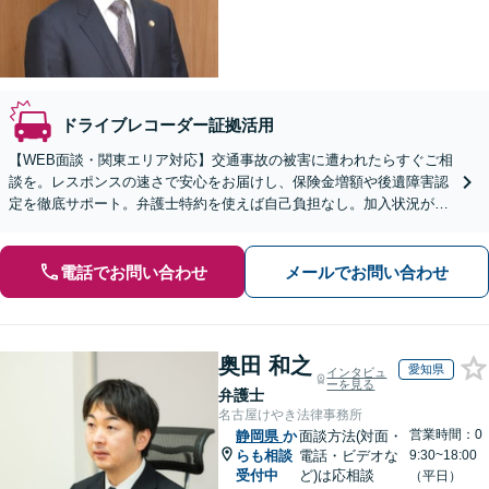
ドライブレコーダー証拠活用
【WEB面談・関東エリア対応】交通事故の被害に遭われたらすぐご相
談を。レスポンスの速さで安心をお届けし、保険金増額や後遺障害認
定を徹底サポート。弁護士特約を使えば自己負担なし。加入状況が分
からない方も無料で確認いたします【初回無料】
電話でお問い合わせ
メールでお問い合わせ
奥田 和之
愛知県
インタビュ
ーを見る
弁護士
名古屋けやき法律事務所
営業時間：0
静岡県
か
面談方法(対面・
らも相談
電話・ビデオな
9:30~18:00
受付中
ど)は応相談
（平日）