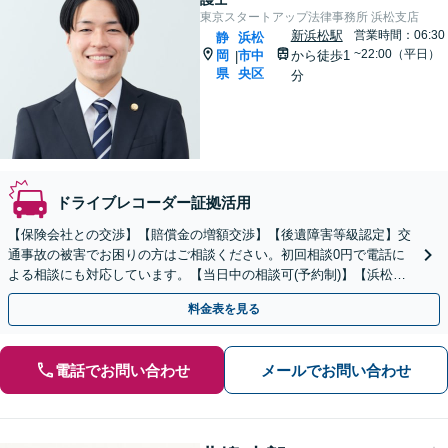
東京スタートアップ法律事務所 浜松支店
新浜松駅
営業時間：06:30
静
浜松
~22:00（平日）
岡
市中
から徒歩1
|
県
央区
分
ドライブレコーダー証拠活用
【保険会社との交渉】【賠償金の増額交渉】【後遺障害等級認定】交
通事故の被害でお困りの方はご相談ください。初回相談0円で電話に
よる相談にも対応しています。【当日中の相談可(予約制)】【浜松駅6
分】
料金表を見る
電話でお問い合わせ
メールでお問い合わせ