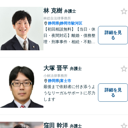
談ください。
林 克樹
弁護士
林総合法律事務所
静岡県
静岡市駿河区
|
【初回相談無料】【当日・休
詳細を見
日・夜間対応】離婚・債務整
る
理・刑事事件・相続・不動産
問題・交通事故等、多数の解
決実績あり。お悩みに真摯に
向き合うことを心がけていま
す。法人・個人事業主の事業
大塚 晋平
弁護士
再建・債務整理の問題解決に
小林法律事務所
自信があります。
静岡県
富士市
|
最後まで依頼者に付き添うよ
詳細を見
うなリーガルサポートに尽力
る
します
窪田 幹洋
弁護士