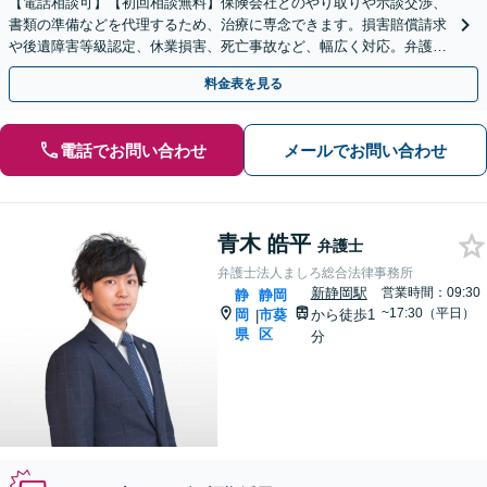
【電話相談可】【初回相談無料】保険会社とのやり取りや示談交渉、
書類の準備などを代理するため、治療に専念できます。損害賠償請求
や後遺障害等級認定、休業損害、死亡事故など、幅広く対応。弁護士
特約を利用できます【休日・夜間相談可】
料金表を見る
電話でお問い合わせ
メールでお問い合わせ
青木 皓平
弁護士
弁護士法人ましろ総合法律事務所
新静岡駅
営業時間：09:30
静
静岡
~17:30（平日）
岡
市葵
から徒歩1
|
県
区
分