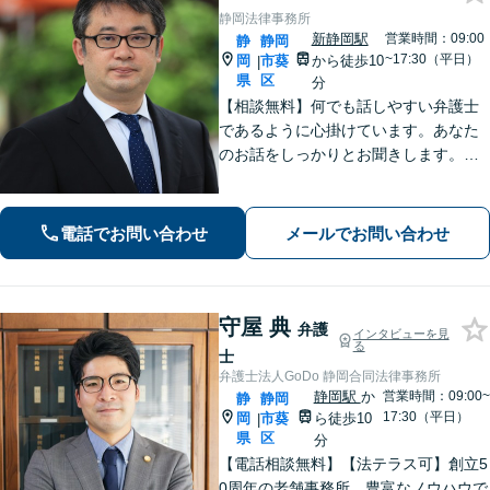
静岡法律事務所
新静岡駅
営業時間：09:00
静
静岡
~17:30（平日）
岡
市葵
から徒歩10
|
県
区
分
【相談無料】何でも話しやすい弁護士
であるように心掛けています。あなた
のお話をしっかりとお聞きします。ト
ラブル解決に向けて全力であなたをサ
ポートします。お気軽にお問合せくだ
さい。
電話でお問い合わせ
メールでお問い合わせ
守屋 典
弁護
インタビューを見
る
士
弁護士法人GoDo 静岡合同法律事務所
静岡駅
か
営業時間：09:00~
静
静岡
17:30（平日）
岡
市葵
ら徒歩10
|
県
区
分
【電話相談無料】【法テラス可】創立5
0周年の老舗事務所。豊富なノウハウで