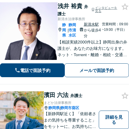
浅井 裕貴
弁
インタビューを
見る
護士
新清水法律事務所
新清水駅
営業時間：09:00
静
静岡
~19:00（平日）
岡
市清
から徒歩4
|
県
水区
分
【相談実績2000件以上】静岡出身の弁
護士が、あなたのお味方になります。
ネット・Torrent・離婚・相続・交通事
故・刑事事件など、一人で悩まずご相
談ください。初回電話10分無料。全国
電話で面談予約
メールで面談予約
対応。親身なサポートをいたします。
【新清水駅5分】
濱田 六法
弁護士
まどか法律事務所
静岡県
静岡市葵区
|
【新静岡駅近く】「依頼者さ
詳細を見
まの気持ちを尊重すること」
る
をモットーに、お気持ちに寄