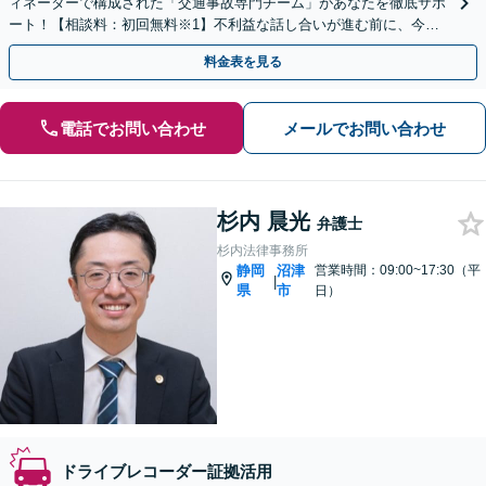
ィネーターで構成された「交通事故専門チーム」があなたを徹底サポ
ート！【相談料：初回無料※1】不利益な話し合いが進む前に、今す
ぐ相談！
料金表を見る
電話でお問い合わせ
メールでお問い合わせ
杉内 晨光
弁護士
杉内法律事務所
静岡
沼津
営業時間：09:00~17:30（平
|
県
市
日）
ドライブレコーダー証拠活用