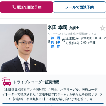
電話で面談予約
メールで面談予約
米田 幸司
弁護士
ベリーベスト法律事務所 沼津オフィス
静
沼
沼津駅
か
営業時間：09:30~2
岡
津
|
1:00（平日）
ら徒歩4分
県
市
ドライブレコーダー証拠活用
【土日祝日相談対応／全国対応】弁護士、パラリーガル、医療コーデ
ィネーターで構成された「交通事故専門チーム」があなたを徹底サポ
ート！【相談料：初回無料※1】不利益な話し合いが進む前に、今す
ぐ相談！