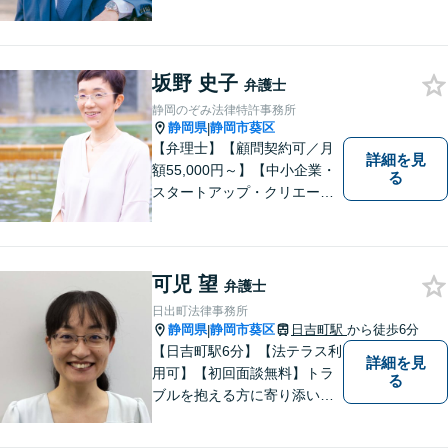
り添い対応いたします【離
婚・男女問題】離婚調停／養
育費／財産分与などのお悩み
ご相談ください【交通事故】
坂野 史子
弁護士
豊富な経験と実績で早期に解
静岡のぞみ法律特許事務所
決
静岡県
静岡市葵区
|
【弁理士】【顧問契約可／月
詳細を見
額55,000円～】【中小企業・
る
スタートアップ・クリエータ
ー支援】契約書チェックや知
的財産権に関する企業法務サ
ポート。「特許、意匠、商
標、著作権、不正競争防止法
可児 望
弁護士
の専門知識・経験豊富」「リ
日出町法律事務所
ーガルフォースの高精度契約
静岡県
静岡市葵区
日吉町駅
から徒歩6分
|
書チェック」
【日吉町駅6分】【法テラス利
詳細を見
用可】【初回面談無料】トラ
る
ブルを抱える方に寄り添い、
その方に合った法的サービス
を提供します。お気軽にご相