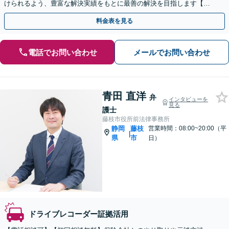
けられるよう、豊富な解決実績をもとに最善の解決を目指します【初
回相談無料】【Zoom／電話相談OK】
料金表を見る
電話でお問い合わせ
メールでお問い合わせ
青田 直洋
弁
インタビューを
見る
護士
藤枝市役所前法律事務所
静岡
藤枝
営業時間：08:00~20:00（平
|
県
市
日）
ドライブレコーダー証拠活用