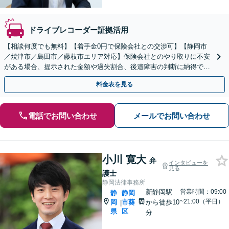
ドライブレコーダー証拠活用
【相談何度でも無料】【着手金0円で保険会社との交渉可】【静岡市
／焼津市／島田市／藤枝市エリア対応】保険会社とのやり取りに不安
がある場合、提示された金額や過失割合、後遺障害の判断に納得でき
ない場合など、弁護士が適切にアドバイスいたします
料金表を見る
電話でお問い合わせ
メールでお問い合わせ
小川 寛大
弁
インタビューを
見る
護士
静岡法律事務所
新静岡駅
営業時間：09:00
静
静岡
~21:00（平日）
岡
市葵
から徒歩10
|
県
区
分