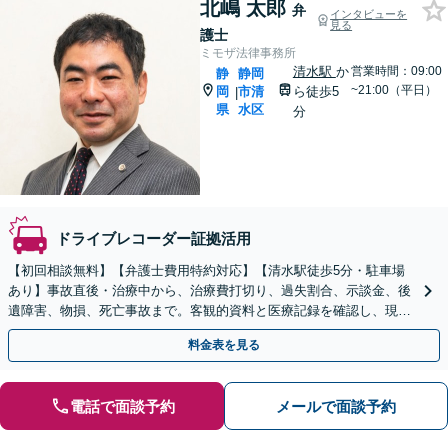
北嶋 太郎
弁
インタビューを
見る
護士
ミモザ法律事務所
清水駅
か
営業時間：09:00
静
静岡
~21:00（平日）
岡
市清
ら徒歩5
|
県
水区
分
ドライブレコーダー証拠活用
【初回相談無料】【弁護士費用特約対応】【清水駅徒歩5分・駐車場
あり】事故直後・治療中から、治療費打切り、過失割合、示談金、後
遺障害、物損、死亡事故まで。客観的資料と医療記録を確認し、現在
の段階に応じた方針をご説明します。
料金表を見る
電話で面談予約
メールで面談予約