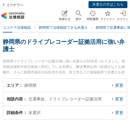
弁護士の方はこちら
ココナラへ
投稿する
探す
閲覧履歴
マイリスト
ログイン
ココナラ法律相談
静岡県で法律相談できる弁護士
静岡県で交通事故に
静岡県のドライブレコーダー証拠活用に強い弁
護士
静岡県でドライブレコーダー証拠活用に強い弁護士が54名見つかりました。初
回面談無料や休日面談に対応している弁護士、解決事例を持つ弁護士なども掲
載中。さらに静岡市葵区や浜松市中央区、富士市などの地域条件で弁護士を絞
り込めます。交通事故に関係する自動車事故やバイク事故、自転車事故等の細
かな分野での絞り込み検索もでき便利です。特に弁護士法人市民の森 藤枝支所
エリア
静岡県
変更
藤枝第一法律事務所の柳川 侑馬弁護士や東京スタートアップ法律事務所 静岡支
店の日野 卓郎弁護士、ベリーベスト法律事務所 浜松オフィスの松下 啓一弁護
相談内容
交通事故、ドライブレコーダー証拠活用
変更
士のプロフィール情報や弁護士費用、強みなどが注目されています。『静岡県
で土日や夜間に発生したドライブレコーダー証拠活用のトラブルを今すぐに弁
護士に相談したい』『ドライブレコーダー証拠活用のトラブル解決の実績豊富
詳細条件
未選択
変更
な近くの弁護士を検索したい』『初回相談無料でドライブレコーダー証拠活用
を法律相談できる静岡県内の弁護士に相談予約したい』などでお困りの相談者
さんにおすすめです。