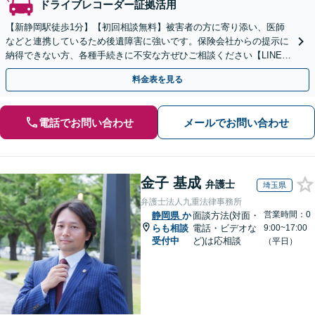
ドライブレコーダー証拠活用
【新静岡駅徒歩1分】【初回相談無料】被害者の方に寄り添い、医師
などと連携しているため後遺障害に強いです。保険会社からの提示に
納得できない方、各種手続きに不安な方ぜひご相談ください【LINE対
応可】
料金表を見る
電話でお問い合わせ
メールでお問い合わせ
金子 基成
弁護士
埼玉県
弁護士法人九重法律事務所
営業時間：0
静岡県
か
面談方法(対面・
らも相談
電話・ビデオな
9:00~17:00
受付中
ど)は応相談
（平日）