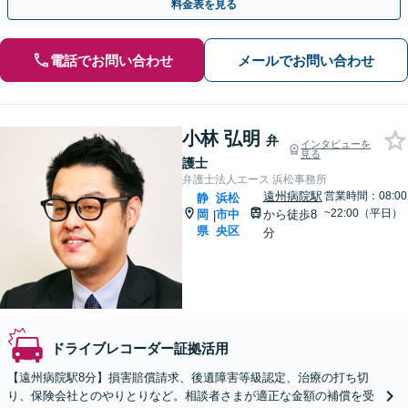
料金表を見る
電話でお問い合わせ
メールでお問い合わせ
小林 弘明
弁
インタビューを
見る
護士
弁護士法人エース 浜松事務所
遠州病院駅
営業時間：08:00
静
浜松
~22:00（平日）
岡
市中
から徒歩8
|
県
央区
分
ドライブレコーダー証拠活用
【遠州病院駅8分】損害賠償請求、後遺障害等級認定、治療の打ち切
り、保険会社とのやりとりなど。相談者さまが適正な金額の補償を受