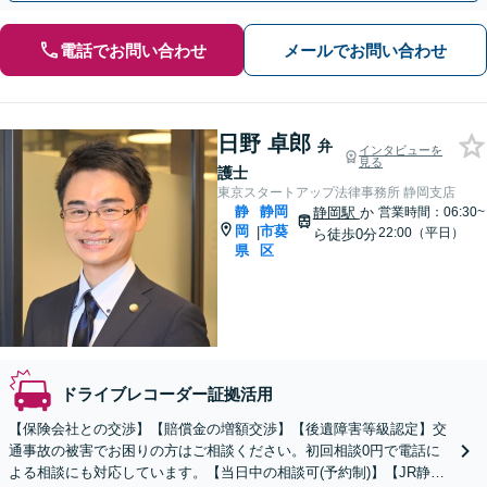
電話でお問い合わせ
メールでお問い合わせ
日野 卓郎
弁
インタビューを
見る
護士
東京スタートアップ法律事務所 静岡支店
静
静岡
静岡駅
か
営業時間：06:30~
岡
市葵
|
22:00（平日）
ら徒歩0分
県
区
ドライブレコーダー証拠活用
【保険会社との交渉】【賠償金の増額交渉】【後遺障害等級認定】交
通事故の被害でお困りの方はご相談ください。初回相談0円で電話に
よる相談にも対応しています。【当日中の相談可(予約制)】【JR静岡