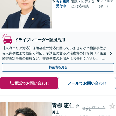
らも相談
電話・ビデオな
9:00~18:00
受付中
ど)は応相談
（平日）
ドライブレコーダー証拠活用
【東海エリア対応】保険会社の対応に困っていませんか？物損事故か
ら人身事故まで幅広く対応。示談金の交渉／治療費の打ち切り／後遺
障害認定等級の獲得など、交通事故のお悩みはお任せください。【初
回相談無料】【夜間・休日の相談可能】【駐車場あり】
料金表を見る
電話でお問い合わせ
メールでお問い合わせ
青柳 恵仁
弁
インタビューを
見る
護士