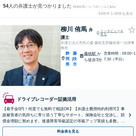
54
人の弁護士が見つかりました
(検索結果について詳しくは
こちら
)
54件中 1-30件を表示
柳川 侑馬
弁
インタビューを
見る
護士
弁護士法人市民の森 藤枝支所藤枝第一法律事
務所
静
藤
藤枝駅
か
営業時間：09:00~1
岡
枝
|
7:30（平日）
ら徒歩3分
県
市
ドライブレコーダー証拠活用
【着手金0円！何度でも無料で相談OK】【弁護士費用特約利用可】事
故被害者の気持ちに寄り添う丁寧なサポート。保険会社と交渉し、賠
償金増額に努めます。後遺障害等級認定の等級アップ実績も多数。事
故直後の方もまずはご相談ください【藤枝駅１分】
料金表を見る