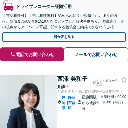
ドライブレコーダー証拠活用
【電話相談可】【初回相談無料】認められにくい後遺症にお困りの方
へ。賠償金750万円を1519万円にアップした解決事例あり。医療過誤
の視点からアドバイス可能。低すぎる賠償金に納得できない方ご相談
ください。
料金表を見る
電話でお問い合わせ
メールでお問い合わせ
西澤 美和子
インタビューを
見る
弁護士
弁護士法人市民の森静岡第一法律事務所
新静岡駅
営業時間：09:00
静
静岡
~16:00（平日）
岡
市葵
から徒歩5
|
県
区
分