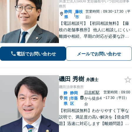
弁護士法人GoDo 支部藤枝やいづ合同法律事
務所
静岡
藤枝
営業時間：09:30~17:30（平
|
県
市
日）
【電話相談可】【初回相談無料】【藤
枝の老舗事務所】 他人に相談しにくい
離婚や相続、早期の対応が必要な詐欺
被害や借金問題など幅広く対応できま
す！「こんなことで相談していいの
電話でお問い合わせ
メールでお問い合わせ
か」と悩まずに、まずはご相談くださ
い【弁護士3人在籍】
磯田 秀樹
弁護士
磯田法律事務所
日吉町駅
営業時間：09:00
静
静岡
~17:30（平日）
岡
市葵
から徒歩4
|
県
区
分
【初回相談無料】わかりやすく丁寧な
説明で、満足度の高い解決を【借金問
題】迅速に対応します【離婚問題】ご
要望を丁寧に聞き取り、有利な条件で