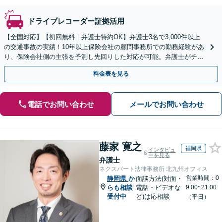
ドライブレコーダー証拠活用
【全国対応】【初回無料｜弁護士特約OK】弁護士3名で3,000件以上
の交通事故の実績！10年以上保険会社の顧問事務所での勤務経験があ
り、保険会社側の主張を予測し先回りした対応が可能。弁護士がチー
ムとなり示談交渉、休業損害、後遺障害等に対応。
料金表を見る
電話でお問い合わせ
メールでお問い合わせ
藤家 寛之
福岡県
インタビュ
ーを見る
弁護士
ネクスパート法律事務所 北九州オフィス
営業時間：0
静岡県
か
面談方法(対面・
らも相談
電話・ビデオな
9:00~21:00
受付中
ど)は応相談
（平日）