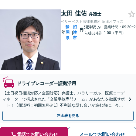
太田 佳佑
弁護士
ベリーベスト法律事務所 沼津オフィス
静
沼
沼津駅
か
営業時間：09:30~2
岡
津
|
1:00（平日）
ら徒歩4分
県
市
ドライブレコーダー証拠活用
【土日祝日相談対応／全国対応】弁護士、パラリーガル、医療コーデ
ィネーターで構成された「交通事故専門チーム」があなたを徹底サポ
ート！【相談料：初回無料※1】不利益な話し合いが進む前に、今す
ぐ相談！
料金表を見る
電話でお問い合わせ
メールでお問い合わせ