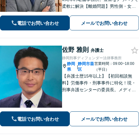
柔軟に解決【離婚問題】男性側・女性
側どちらも対応可！離婚協議・調停、
慰謝料、養育費、面会交流など幅広く
電話でお問い合わせ
メールでお問い合わせ
対応【借金・債務整理】個人・法人と
もに相談可【静岡駅10分】
佐野 雅則
弁護士
静岡刑事ディフェンダー法律事務所
静岡
静岡市葵
営業時間：09:00~18:00
|
県
区
（平日）
【弁護士歴15年以上】【初回相談無
料】労働事件・刑事事件に特化！現・
刑事弁護センターの委員長。メディア
掲載案件多数！豊富な経験を活かし早
期釈放を目指します【労働・雇用】依
頼者さま目線のサポートを心がけま
す。地域密着型の法律事務所
電話でお問い合わせ
メールでお問い合わせ