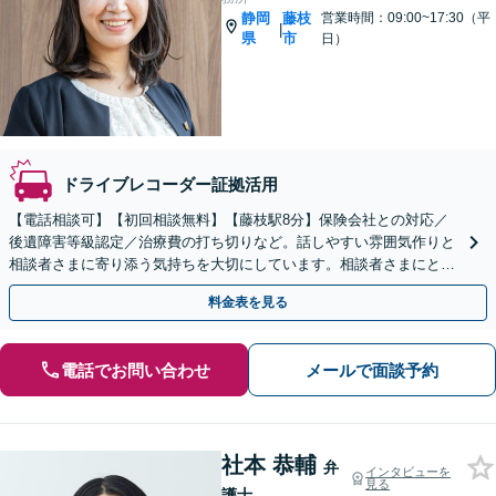
静岡
藤枝
営業時間：09:00~17:30（平
|
県
市
日）
ドライブレコーダー証拠活用
【電話相談可】【初回相談無料】【藤枝駅8分】保険会社との対応／
後遺障害等級認定／治療費の打ち切りなど。話しやすい雰囲気作りと
相談者さまに寄り添う気持ちを大切にしています。相談者さまにとっ
て有利な解決へ【藤枝の老舗事務所】【弁護士3人在籍】
料金表を見る
電話でお問い合わせ
メールで面談予約
社本 恭輔
弁
インタビューを
見る
護士