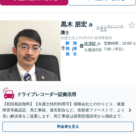
黒木 朋宏
弁
インタビューを
見る
護士
弁護士法人KURATA 焼津事務所
静
焼
焼津駅
か
営業時間：10:00~1
岡
津
|
7:00（平日）
ら徒歩2分
県
市
ドライブレコーダー証拠活用
【初回相談無料】【弁護士特約利用可】保険会社とのやりとり、後遺
障害等級認定、死亡事故、過失割合など。依頼者ファーストで、より
良い解決策をご提案します。死亡事故は損害賠償請求から相続まで一
括で対応します【焼津駅2分】
料金表を見る