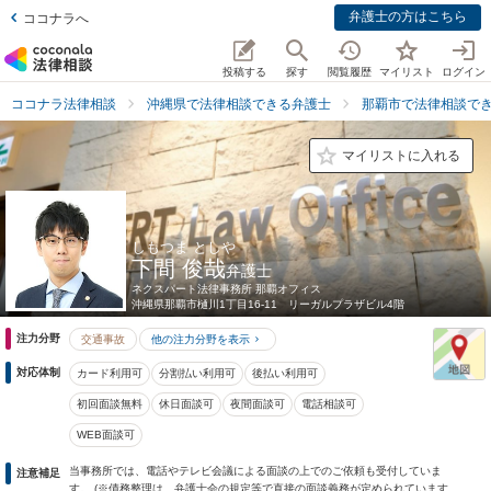
弁護士の方はこちら
ココナラへ
投稿する
探す
閲覧履歴
マイリスト
ログイン
ココナラ法律相談
沖縄県で法律相談できる弁護士
那覇市で法律相談で
マイリストに入れる
しもつま としや
下間 俊哉
弁護士
ネクスパート法律事務所 那覇オフィス
沖縄県
那覇市樋川1丁目16-11 リーガルプラザビル4階
注力分野
交通事故
他の注力分野を表示
対応体制
カード利用可
分割払い利用可
後払い利用可
初回面談無料
休日面談可
夜間面談可
電話相談可
WEB面談可
当事務所では、電話やテレビ会議による面談の上でのご依頼も受付していま
注意補足
す。 (※債務整理は、弁護士会の規定等で直接の面談義務が定められています