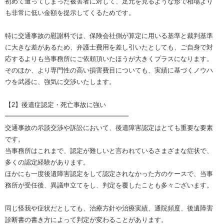
初めて遭ってしまった被害者に対して、足元を見るような形で相場より
も非常に低い金額を提示してくるためです。
特に交通事故の慰謝料では、保険会社側が算定に用いる基準と裁判基準
に大きな差があるため、弁護士費用を差し引いたとしても、ご自身で対
応するよりも当事務所にご依頼頂いたほうが大きくプラスになります。
そのほか、より専門性の高い損害費目についても、実績に基づくノウハ
ウを武器に、強気に交渉いたします。
【2】後遺症認定・死亡事故に強い
━━━━━━━━━━━━━━━━━━━
交通事故の示談交渉や訴訟において、後遺障害認定はとても重要な要素
です。
当事務所はこれまで、認定が難しいと言われているさまざまな症状で、
多くの認定経験があります。
ほかにも一度後遺障害認定をして認定されなかった方のケースで、当事
務所が受任後、異議申立てをし、判定を覆したことも多々ございます。
同じ怪我や症状だとしても、治療方針や治療実績、通院頻度、後遺障害
診断書の書き方によって判定が変わることがあります。