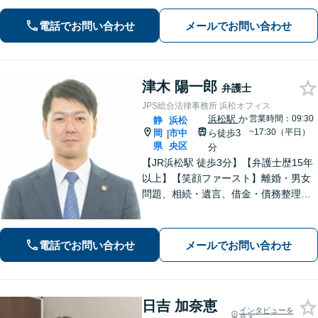
す！「こんなことで相談していいの
電話でお問い合わせ
メールでお問い合わせ
か」と悩まずに、まずはご相談くださ
い【弁護士3人在籍】
津木 陽一郎
弁護士
JPS総合法律事務所 浜松オフィス
浜松駅
か
営業時間：09:30
静
浜松
~17:30（平日）
岡
市中
ら徒歩3
|
県
央区
分
【JR浜松駅 徒歩3分】【弁護士歴15年
以上】【笑顔ファースト】離婚・男女
問題、相続・遺言、借金・債務整理な
ど、お困りの場合はご相談ください。
依頼者さまが抱える不安を解消し、笑
顔で前を向いていただけるように全力
電話でお問い合わせ
メールでお問い合わせ
でサポートいたします。【初回面談無
料】
日吉 加奈恵
インタビューを