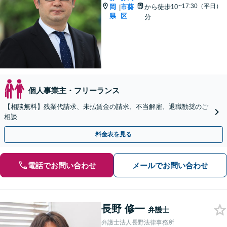
~17:30（平日）
岡
市葵
から徒歩10
|
県
区
分
個人事業主・フリーランス
【相談無料】残業代請求、未払賃金の請求、不当解雇、退職勧奨のご
相談
料金表を見る
電話でお問い合わせ
メールでお問い合わせ
長野 修一
弁護士
弁護士法人長野法律事務所