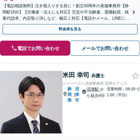
【電話相談無料】泣き寝入りする前に！創立50周年の老舗事務所【静
岡駅10分】【労働者・法人にも対応】労災や不当解雇、退職勧奨、残
業代請求、内定取り消しなど、幅広く対応【電話やメール、LINEにて
相談可能】事前予約で夜間相談も【法テラス利】
料金表を見る
電話でお問い合わせ
メールでお問い合わせ
米田 幸司
弁護士
ベリーベスト法律事務所 沼津オフィス
静
沼
沼津駅
か
営業時間：09:30~2
岡
津
|
1:00（平日）
ら徒歩4分
県
市