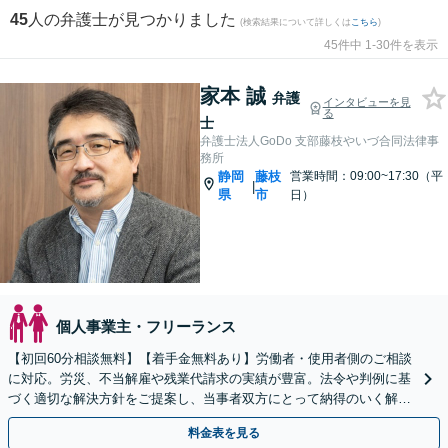
45
人の弁護士が見つかりました
(検索結果について詳しくは
こちら
)
45件中 1-30件を表示
家本 誠
弁護
インタビューを見
る
士
弁護士法人GoDo 支部藤枝やいづ合同法律事
務所
静岡
藤枝
営業時間：09:00~17:30（平
|
県
市
日）
個人事業主・フリーランス
【初回60分相談無料】【着手金無料あり】労働者・使用者側のご相談
に対応。労災、不当解雇や残業代請求の実績が豊富。法令や判例に基
づく適切な解決方針をご提案し、当事者双方にとって納得のいく解決
を目指します【当日／休日／夜間／電話相談可】
料金表を見る