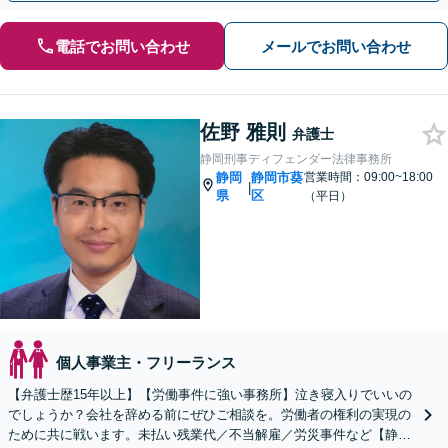
電話でお問い合わせ
メールでお問い合わせ
佐野 雅則
弁護士
静岡刑事ディフェンダー法律事務所
静岡
静岡市葵
営業時間：09:00~18:00
|
県
区
（平日）
個人事業主・フリーランス
【弁護士歴15年以上】【労働事件に強い事務所】泣き寝入りでいいの
でしょうか？会社を辞める前にぜひご相談を。労働者の権利の実現の
ために共に戦います。未払い残業代／不当解雇／労災事件など【静岡