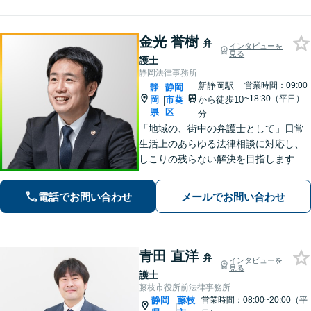
借金問題、債権回収など【夜間休日応
相談】
金光 誉樹
弁
インタビューを
見る
護士
静岡法律事務所
新静岡駅
営業時間：09:00
静
静岡
~18:30（平日）
岡
市葵
から徒歩10
|
県
区
分
「地域の、街中の弁護士として」日常
生活上のあらゆる法律相談に対応し、
しこりの残らない解決を目指します。
「この人に相談してよかった」と心か
ら思っていただけるよう、どのような
電話でお問い合わせ
メールでお問い合わせ
案件にも誠心誠意取り組んでいく所存
です。
青田 直洋
弁
インタビューを
見る
護士
藤枝市役所前法律事務所
静岡
藤枝
営業時間：08:00~20:00（平
|