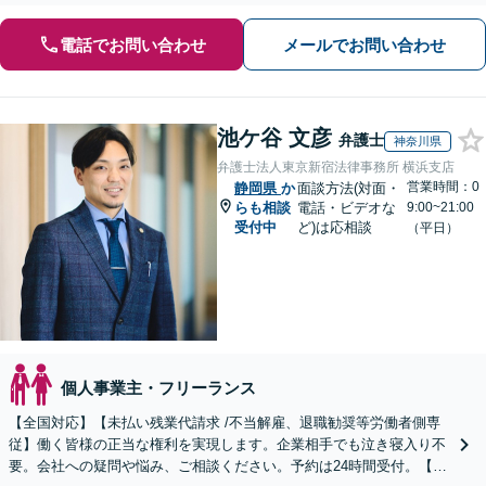
電話でお問い合わせ
メールでお問い合わせ
池ケ谷 文彦
弁護士
神奈川県
弁護士法人東京新宿法律事務所 横浜支店
営業時間：0
静岡県
か
面談方法(対面・
らも相談
電話・ビデオな
9:00~21:00
受付中
ど)は応相談
（平日）
個人事業主・フリーランス
【全国対応】【未払い残業代請求 /不当解雇、退職勧奨等労働者側専
従】働く皆様の正当な権利を実現します。企業相手でも泣き寝入り不
要。会社への疑問や悩み、ご相談ください。予約は24時間受付。【初