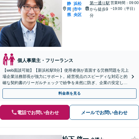
第一通り駅
営業時間：09:00
静
浜松
~19:00（平日）
岡
市中
から徒歩9
|
県
央区
分
個人事業主・フリーランス
【web面談可能】【新浜松駅8分】使用者側が直面する労務問題を元上
場企業法務部長が強力にサポート。経営視点のスピーディな対応と的
確な契約書のリーガルチェックで紛争を未然に防ぎ、企業の安定した
成長を法務面からしっかりと後押しいたします。
料金表を見る
電話でお問い合わせ
メールでお問い合わせ