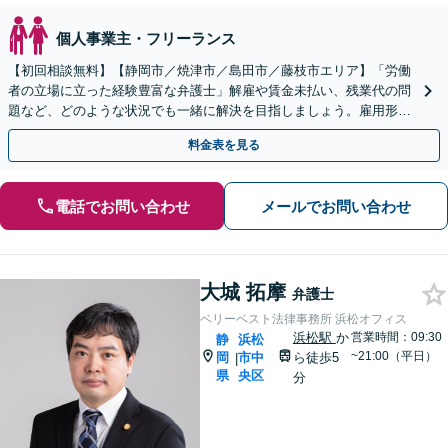
個人事業主・フリーランス
【初回相談無料】【静岡市／焼津市／島田市／藤枝市エリア】「労働
者の立場に立った経験豊富な弁護士」解雇や賃金未払い、残業代の問
題など、どのような状況でも一緒に解決を目指しましょう。雇用形態
を問わずサポート「労災申請やハラスメント問題にも対応」
料金表を見る
電話でお問い合わせ
メールでお問い合わせ
大城 拓摩
弁護士
ベリーベスト法律事務所 浜松オフィス
浜松駅
か
営業時間：09:30
静
浜松
~21:00（平日）
岡
市中
ら徒歩5
|
県
央区
分