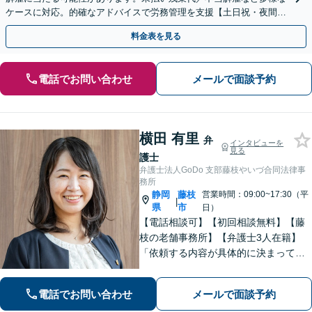
ケースに対応。的確なアドバイスで労務管理を支援【土日祝・夜間対
応】【オンライン面談可】【完全個室】
料金表を見る
電話でお問い合わせ
メールで面談予約
横田 有里
弁
インタビューを
見る
護士
弁護士法人GoDo 支部藤枝やいづ合同法律事
務所
静岡
藤枝
営業時間：09:00~17:30（平
|
県
市
日）
【電話相談可】【初回相談無料】【藤
枝の老舗事務所】【弁護士3人在籍】
「依頼する内容が具体的に決まってい
ない」「どうしたらいいか分からな
い」という方もまずはご相談くださ
電話でお問い合わせ
メールで面談予約
い。相続遺言、離婚問題、交通事故、