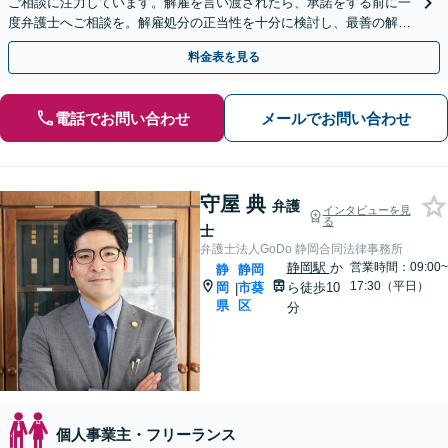
ご相談に注力しています。解雇を言い渡されたら、承諾をする前に一
度弁護士へご相談を。解雇処分の正当性を十分に検討し、最善の解決
を図ります【初回相談無料】【電話／Zoom相談OK】
料金表を見る
電話でお問い合わせ
メールでお問い合わせ
守屋 典
弁護
インタビューを見
る
士
弁護士法人GoDo 静岡合同法律事務所
静岡駅
か
営業時間：09:00~
静
静岡
17:30（平日）
岡
市葵
ら徒歩10
|
県
区
分
個人事業主・フリーランス