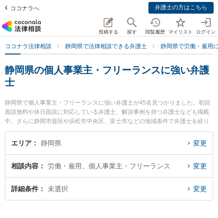
弁護士の方はこちら
ココナラへ
投稿する
探す
閲覧履歴
マイリスト
ログイン
ココナラ法律相談
静岡県で法律相談できる弁護士
静岡県で労働・雇用
静岡県の個人事業主・フリーランスに強い弁護
士
静岡県で個人事業主・フリーランスに強い弁護士が45名見つかりました。初回
面談無料や休日面談に対応している弁護士、解決事例を持つ弁護士なども掲載
中。さらに静岡市葵区や浜松市中央区、富士市などの地域条件で弁護士を絞り
込めます。労働・雇用に関係する不当解雇や退職勧奨、内定取消等の細かな分
野での絞り込み検索もでき便利です。特に弁護士法人GoDo 支部藤枝やいづ合
エリア
静岡県
変更
同法律事務所の家本 誠弁護士や静岡刑事ディフェンダー法律事務所の佐野 雅則
弁護士、弁護士法人エース 浜松事務所の小林 弘明弁護士のプロフィール情報や
相談内容
労働・雇用、個人事業主・フリーランス
変更
弁護士費用、強みなどが注目されています。『静岡県で土日や夜間に発生した
個人事業主・フリーランスのトラブルを今すぐに弁護士に相談したい』『個人
事業主・フリーランスのトラブル解決の実績豊富な近くの弁護士を検索した
詳細条件
未選択
変更
い』『初回相談無料で個人事業主・フリーランスを法律相談できる静岡県内の
弁護士に相談予約したい』などでお困りの相談者さんにおすすめです。