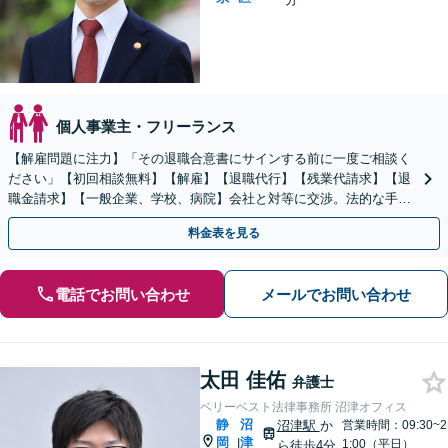
個人事業主・フリーランス
【解雇問題に注力】「その退職合意書にサインする前に一度ご相談く
ださい」【初回相談無料】【解雇】【退職代行】【残業代請求】【退
職金請求】【一般企業、学校、病院】会社と対等に交渉。法的な手段
を用いて問題を適切に解決！
料金表を見る
電話でお問い合わせ
メールでお問い合わせ
太田 佳佑
弁護士
ベリーベスト法律事務所 沼津オフィス
静
沼
沼津駅
か
営業時間：09:30~2
岡
津
|
1:00（平日）
ら徒歩4分