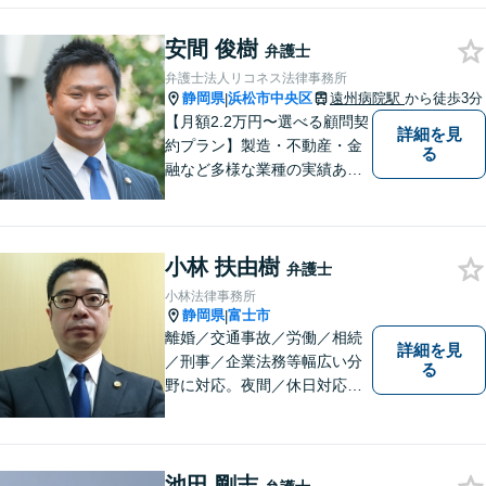
言」公平・適正な相続手続は
安間 俊樹
すべてお任せください／「交
弁護士
通事故」損害賠償額を増額！
弁護士法人リコネス法律事務所
【夜間休日対応】【電話相
静岡県
浜松市中央区
遠州病院駅
から徒歩3分
|
談】
【月額2.2万円〜選べる顧問契
詳細を見
約プラン】製造・不動産・金
る
融など多様な業種の実績あ
り！正しいステップで会社経
営を側面支援します【他士業
と連携】各分野に強い弁護士
小林 扶由樹
チームが365日対応！身近な
弁護士
法律家として、皆さまの不安
小林法律事務所
を安心に変えます【全国対
静岡県
富士市
|
応】
離婚／交通事故／労働／相続
詳細を見
／刑事／企業法務等幅広い分
る
野に対応。夜間／休日対応
分割払い対応 相談料30分55
00円（税込） ※電話相談は行
っていません
池田 剛志