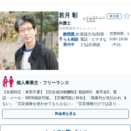
若月 彰
東京都
インタビュー
を見る
弁護士
法律事務所クレシェンド
営業時間：1
静岡県
か
面談方法(対面・
らも相談
電話・ビデオな
0:00~18:00
受付中
ど)は応相談
（平日）
個人事業主・フリーランス
【全国対応・来所不要】【完全成功報酬制】相談料0、着手金0。電
話・メール・WEB相談可能。【労働問題に特化】「残業代が支払われ
ない」「労災保険を使わせてもらえない」「労災保険だけでは足りな
い。損害賠償請求したい」など労働問題はお任せを。
料金表を見る