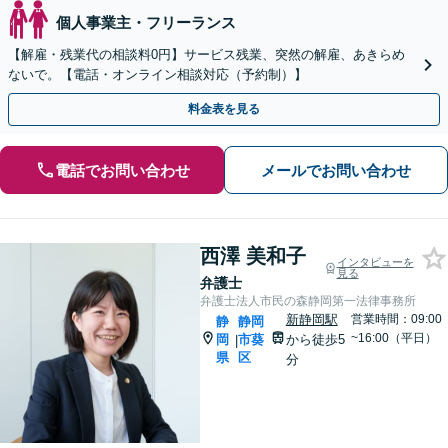
個人事業主・フリーランス
【解雇・残業代の相談料0円】サービス残業、突然の解雇、あきらめ
ないで。【電話・オンライン相談対応（予約制）】
料金表を見る
電話でお問い合わせ
メールでお問い合わせ
西澤 美和子
インタビューを
見る
弁護士
弁護士法人市民の森静岡第一法律事務所
新静岡駅
営業時間：09:00
静
静岡
~16:00（平日）
岡
市葵
から徒歩5
|
県
区
分