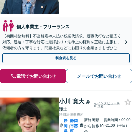
個人事業主・フリーランス
【初回相談無料】不当解雇や未払い残業代請求、退職代行など幅広く
対応。迅速・丁寧な対応に定評あり！法律上の権利を正確に主張し、
依頼者の方を守ります。問題社員などにお困りの企業さまもぜひご相
談ください【電話相談可】【藤枝駅１分】【法テラス可】
料金表を見る
電話でお問い合わせ
メールでお問い合わせ
小川 寛大
弁
インタビューを
見る
護士
静岡法律事務所
新静岡駅
営業時間：09:00
静
静岡
~21:00（平日）
岡
市葵
から徒歩10
|
県
区
分