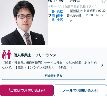
松下 啓一
弁護士
ベリーベスト法律事務所 浜松オフィス
浜松駅
か
営業時間：09:30
静
浜松
~21:00（平日）
岡
市中
ら徒歩5
|
県
央区
分
個人事業主・フリーランス
【解雇・残業代の相談料0円】サービス残業、突然の解雇、あきらめ
ないで。【電話・オンライン相談対応（予約制）】
料金表を見る
電話でお問い合わせ
メールでお問い合わせ