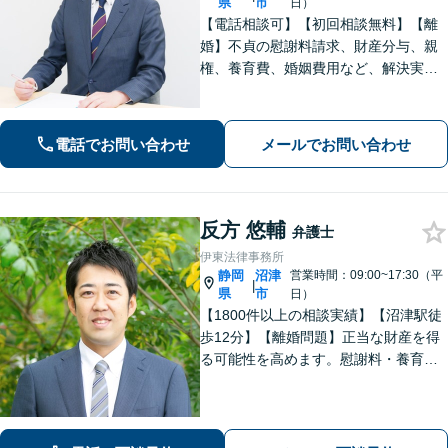
県
市
日）
【電話相談可】【初回相談無料】【離
婚】不貞の慰謝料請求、財産分与、親
権、養育費、婚姻費用など、解決実績
は豊富です【相続】皆さまがつまずい
ていないか、しっかりとコミュニケー
ションを取りながらお話を進めてまい
電話でお問い合わせ
メールでお問い合わせ
ります【法テラス利用可】【藤枝市役
所裏】
反方 悠輔
弁護士
伊東法律事務所
静岡
沼津
営業時間：09:00~17:30（平
|
県
市
日）
【1800件以上の相談実績】【沼津駅徒
歩12分】【離婚問題】正当な財産を得
る可能性を高めます。慰謝料・養育費
請求も的確な交渉力でサポート。【借
金・債務整理】自己破産や個人再生も
お任せください。【相続】遺産分割調
停・遺留分など納得できる解決へ。