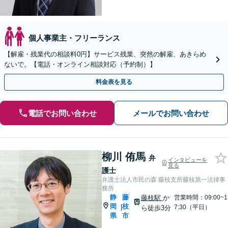
個人事業主・フリーランス
【解雇・残業代の相談料0円】サービス残業、突然の解雇、あきらめ
ないで。【電話・オンライン相談対応（予約制）】
料金表を見る
電話でお問い合わせ
メールでお問い合わせ
柳川 侑馬
弁
インタビューを
見る
護士
弁護士法人市民の森 藤枝支所藤枝第一法律事
務所
静
藤
藤枝駅
か
営業時間：09:00~1
岡
枝
|
7:30（平日）
ら徒歩3分
県
市