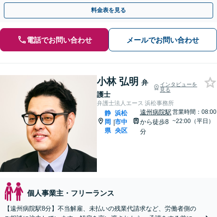
駅10分】【初回相談無料】【夜間・休日相談可能】
料金表を見る
電話でお問い合わせ
メールでお問い合わせ
小林 弘明
弁
インタビューを
見る
護士
弁護士法人エース 浜松事務所
遠州病院駅
営業時間：08:00
静
浜松
~22:00（平日）
岡
市中
から徒歩8
|
県
央区
分
個人事業主・フリーランス
【遠州病院駅8分】不当解雇、未払いの残業代請求など、労働者側の