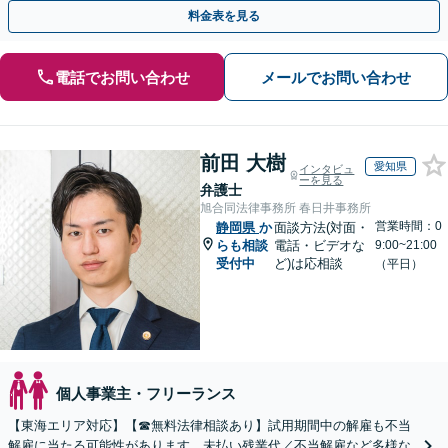
回面談無料】【夜間・休日対応可】
料金表を見る
電話でお問い合わせ
メールでお問い合わせ
前田 大樹
愛知県
インタビュ
ーを見る
弁護士
旭合同法律事務所 春日井事務所
営業時間：0
静岡県
か
面談方法(対面・
らも相談
電話・ビデオな
9:00~21:00
受付中
ど)は応相談
（平日）
個人事業主・フリーランス
【東海エリア対応】【☎︎無料法律相談あり】試用期間中の解雇も不当
解雇に当たる可能性があります。未払い残業代／不当解雇など多様な