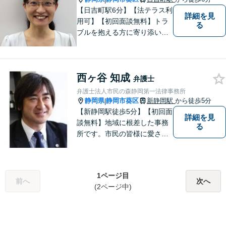
【日吉町駅6分】【法テラス利
詳細を見
用可】【初回面談無料】トラ
る
ブルを抱える方に寄り添い、
その方に合った法的サービス
を提供します。お気軽にご相
談ください。
西ヶ谷 知成
弁護士
弁護士法人市民の森静岡第一法律事務所
静岡県
静岡市葵区
新静岡駅
から徒歩5分
|
【新静岡駅徒歩5分】【初回面
詳細を見
談無料】地域に根差した事務
る
所です。市民の皆様に愛され
る事務所を目指しています。
【法テラス利用可能】【当日
／夜間／休日対応可能】お気
1ページ目
軽にご連絡ください。
前へ
次へ
(2ページ中)