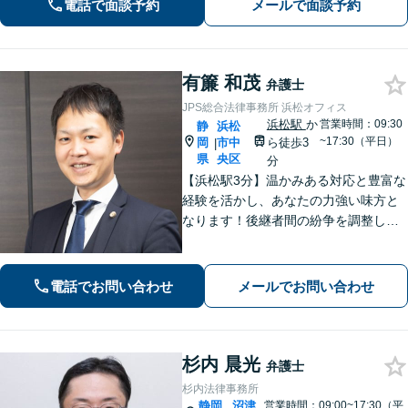
電話で面談予約
メールで面談予約
有簾 和茂
弁護士
JPS総合法律事務所 浜松オフィス
浜松駅
か
営業時間：09:30
静
浜松
~17:30（平日）
岡
市中
ら徒歩3
|
県
央区
分
【浜松駅3分】温かみある対応と豊富な
経験を活かし、あなたの力強い味方と
なります！後継者間の紛争を調整し、
円滑な事業承継をサポート「経営者に
関わる相続の経験豊富」親身な対応で
浜松の企業を支援します。医療／運送
電話でお問い合わせ
メールでお問い合わせ
／介護／建設ほか【休日・夜間相談
可】
杉内 晨光
弁護士
杉内法律事務所
静岡
沼津
営業時間：09:00~17:30（平