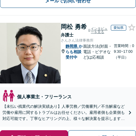
メールでお問い合わせ
岡松 勇希
愛知県
インタビュ
ーを見る
弁護士
さんさん法律事務所
営業時間：0
静岡県
か
面談方法(対面・
らも相談
電話・ビデオな
9:30~17:00
受付中
ど)は応相談
（平日）
個人事業主・フリーランス
【未払い残業代の解決実績あり】人事労務／労働審判／不当解雇など
労働や雇用に関するトラブルはお任せください。雇用者側も企業側も
対応可能です。丁寧なヒアリングの上、様々な解決案を提示します
【ビデオ面談OK】【御器所駅／桜山駅徒歩14分】