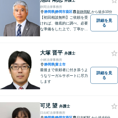
弁護士
静岡法律事務所
静岡県
静岡市葵区
新静岡駅
から徒歩10分
|
【初回相談無料】ご依頼を受
詳細を見
ければ、徹底的に調べ、必要
る
な準備をした上で、丁寧かつ
誠実に事件に取り組むことを
心がけています。特に、医療
事故、労災事故、交通事故等
大塚 晋平
の損害賠償請求事件、相続・
弁護士
離婚、破産・個人再生等は、
小林法律事務所
私が力を注ぎ、得意としてい
静岡県
富士市
|
る分野です。
最後まで依頼者に付き添うよ
詳細を見
うなリーガルサポートに尽力
る
します
可児 望
弁護士
日出町法律事務所
静岡県
静岡市葵区
日吉町駅
から徒歩6分
|