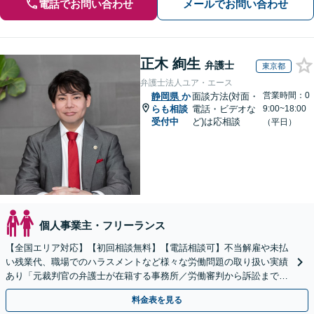
電話でお問い合わせ
メールでお問い合わせ
正木 絢生
弁護士
東京都
弁護士法人ユア・エース
営業時間：0
静岡県
か
面談方法(対面・
らも相談
電話・ビデオな
9:00~18:00
受付中
ど)は応相談
（平日）
個人事業主・フリーランス
【全国エリア対応】【初回相談無料】【電話相談可】不当解雇や未払
い残業代、職場でのハラスメントなど様々な労働問題の取り扱い実績
あり「元裁判官の弁護士が在籍する事務所／労働審判から訴訟まで、
裁判官経験を活かした最適な戦略を立案」
料金表を見る