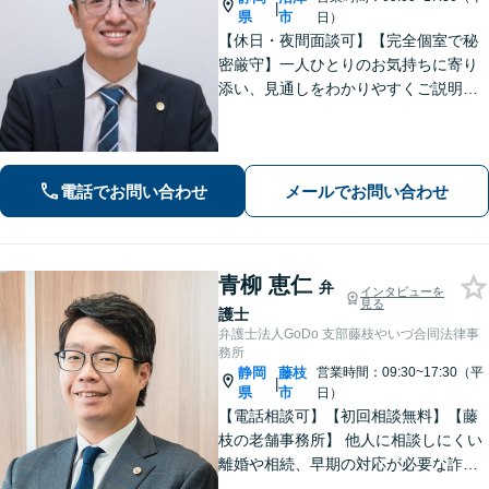
|
県
市
日）
【休日・夜間面談可】【完全個室で秘
密厳守】一人ひとりのお気持ちに寄り
添い、見通しをわかりやすくご説明。
その先の生活や将来も見据えながら、
安心してご相談いただけるようサポー
トいたします。
電話でお問い合わせ
メールでお問い合わせ
青柳 恵仁
弁
インタビューを
見る
護士
弁護士法人GoDo 支部藤枝やいづ合同法律事
務所
静岡
藤枝
営業時間：09:30~17:30（平
|
県
市
日）
【電話相談可】【初回相談無料】【藤
枝の老舗事務所】 他人に相談しにくい
離婚や相続、早期の対応が必要な詐欺
被害や借金問題など幅広く対応できま