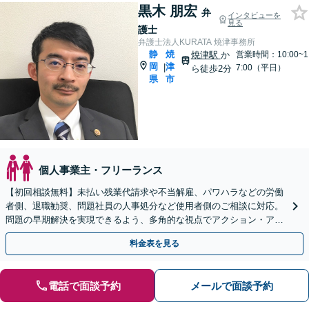
黒木 朋宏
弁
インタビューを
見る
護士
弁護士法人KURATA 焼津事務所
静
焼
焼津駅
か
営業時間：10:00~1
岡
津
|
7:00（平日）
ら徒歩2分
県
市
個人事業主・フリーランス
【初回相談無料】未払い残業代請求や不当解雇、パワハラなどの労働
者側、退職勧奨、問題社員の人事処分など使用者側のご相談に対応。
問題の早期解決を実現できるよう、多角的な視点でアクション・アド
バイスをいたします【焼津駅徒歩2分】
料金表を見る
電話で面談予約
メールで面談予約