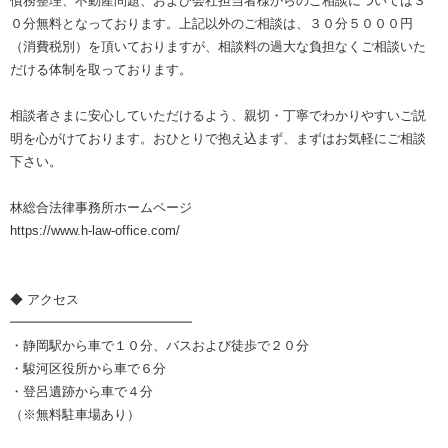
債務整理、不動産問題、および会社担当者様からのご相談については３
０分無料となっております。上記以外のご相談は、３０分５０００円
（消費税別）を頂いておりますが、相談料の過大な負担なくご相談いた
だける体制を取っております。
相談者さまに安心していただけるよう、親切・丁寧でわかりやすいご説
明を心がけております。おひとりで抱え込まず、まずはお気軽にご相談
下さい。
林総合法律事務所ホームページ
https://www.h-law-office.com/
◆ アクセス
━━━━━━━━━━━━━━
・静岡駅から車で１０分、バスおよび徒歩で２０分
・駿河区役所から車で６分
・登呂遺跡から車で４分
（※無料駐車場あり）