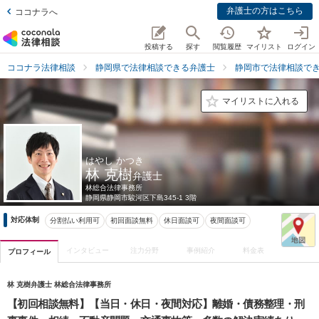
弁護士の方はこちら
ココナラへ
投稿する
探す
閲覧履歴
マイリスト
ログイン
ココナラ法律相談
静岡県で法律相談できる弁護士
静岡市で法律相談で
マイリストに入れる
はやし かつき
林 克樹
弁護士
林総合法律事務所
静岡県
静岡市駿河区下島345-1 3階
対応体制
分割払い利用可
初回面談無料
休日面談可
夜間面談可
インタビュー
注力分野
事例紹介
料金表
プロフィール
林 克樹弁護士 林総合法律事務所
【初回相談無料】【当日・休日・夜間対応】離婚・債務整理・刑