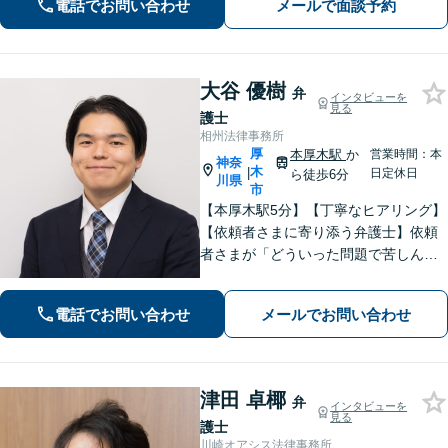
取り組みます。クチコミ・リピーター
電話でお問い合わせ
メールで面談予約
の方も多数。お気軽にお問い合わせ下
さい。
大谷 優樹
弁
インタビューを
見る
護士
相州法律事務所
厚
本厚木駅
か
営業時間：本
神奈
木
|
日定休日
ら徒歩6分
川県
市
【本厚木駅5分】【丁寧なヒアリング】
【依頼者さまに寄り添う弁護士】依頼
者さまが「どういった問題で苦しんで
いるのか」「最終的にどのような未来
を望んでいるのか」を丁寧に伺い、最
電話でお問い合わせ
メールでお問い合わせ
善の解決策をご提案します。お気軽に
ご相談ください。【休日・夜間対応】
津田 卓椰
弁
インタビューを
見る
護士
川崎オアシス法律事務所