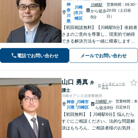
神
川崎駅
営業時間：09:30~
川崎
奈
20:00（土日祝
から徒歩
市川
|
川
日）
8分
崎区
県
【初回相談無料】【川崎駅8分】依頼者
さまのご意向を尊重し、現実的で納得
できる解決方法を一緒に模索します
【離婚問題】調停・訴訟対応に豊富な
実績あり。人生の再出発を全力で応援
電話でお問い合わせ
メールでお問い合わせ
いたします【借金問題】状況を整理
し、最適な解決方法を提案します【休
日面談可】
山口 勇真
弁
インタビューを
見る
護士
川崎オアシス法律事務所
川崎駅
か
営業時間：本
神奈
川崎市
|
川県
川崎区
日定休日
ら徒歩8分
【初回無料】【 川崎駅8分】悩んだら
すぐにご相談ください。法的な問題解
決はもちろん、ご相談者様のお気持ち
まで徹底サポートします。不安を和ら