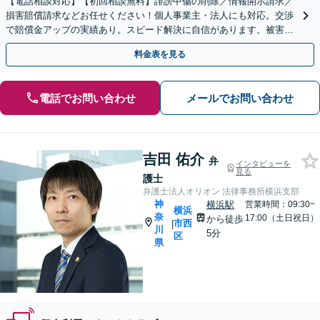
【電話相談対応】【初回相談無料】誹謗中傷の削除／情報開示請求／
損害賠償請求などお任せください！個人事業主・法人にも対応。交渉
で賠償金アップの実績あり。スピード解決に自信があります。被害が
広がる前にお早めにご相談ください。【夜間・休日面談可】
料金表を見る
電話でお問い合わせ
メールでお問い合わせ
吉田 佑介
弁
インタビューを
見る
護士
弁護士法人オリオン 法律事務所横浜支部
神
横浜駅
営業時間：09:30~
横浜
奈
17:00（土日祝日）
から徒歩
市西
|
川
5分
区
県