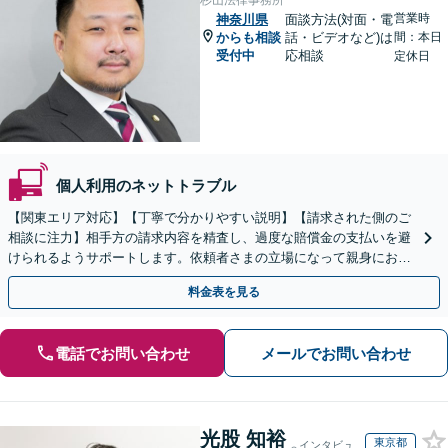
杉山法律事務所
営業時
神奈川県
面談方法(対面・電
からも相談
話・ビデオなど)は
間：本日
受付中
応相談
定休日
個人利用のネットトラブル
【関東エリア対応】【丁寧で分かりやすい説明】【請求された側のご
相談に注力】相手方の請求内容を精査し、過度な賠償金の支払いを避
けられるようサポートします。依頼者さまの立場になって親身にお話
を伺いますので、ぜひご相談ください。【WEB面談可】
料金表を見る
電話でお問い合わせ
メールでお問い合わせ
光股 知裕
東京都
インタビュ