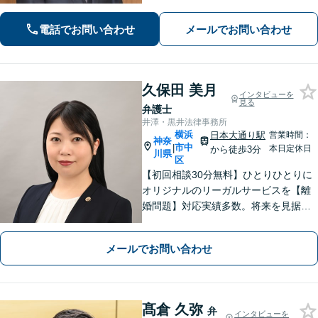
げる「レスポンスの速さ」と「二人三
脚」の姿勢で解決まで伴走いたします
電話でお問い合わせ
メールでお問い合わせ
ので安心してお任せください。【WEB
面談】
久保田 美月
インタビューを
見る
弁護士
井澤・黒井法律事務所
横浜
日本大通り駅
営業時間：
神奈
市中
|
本日定休日
から徒歩3分
川県
区
【初回相談30分無料】ひとりひとりに
オリジナルのリーガルサービスを【離
婚問題】対応実績多数。将来を見据え
た最善の解決を提案【相続問題】丁寧
にお話を伺い、納得感ある解決を【日
メールでお問い合わせ
本大通り駅3分】
髙倉 久弥
弁
インタビューを