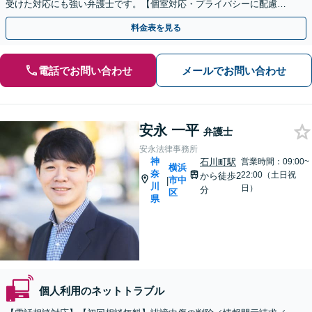
受けた対応にも強い弁護士です。【個室対応・プライバシーに配慮】
コスプレに関連するトラブルは相談無料です
料金表を見る
電話でお問い合わせ
メールでお問い合わせ
安永 一平
弁護士
安永法律事務所
神
石川町駅
営業時間：09:00~
横浜
奈
22:00（土日祝
から徒歩2
市中
|
川
日）
分
区
県
個人利用のネットトラブル