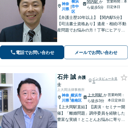
横浜
関内駅
か
営業時間：本
神奈
市中
|
日定休日
ら徒歩5分
川県
区
【弁護士歴10年以上】【関内駅5分】
【司法書士資格あり】遺産・相続/不動
産問題でお悩みの方！丁寧にヒアリン
グ！最適なプランをご提案致します！
【関内駅徒歩5分】【初回面談無料】
【夜間/休日対応可能】
電話でお問い合わせ
メールでお問い合わせ
石井 誠
弁護
インタビューを見
る
士
上大岡法律事務所
上大岡駅
か
営業時間：
神奈
横浜市
|
川県
港南区
本日定休日
ら徒歩3分
【上大岡駅直結】【講演・セミナー開
催】「離婚問題」調停委員を経験した
豊富な実績！とことんお悩みに寄り添
います！「交通事故」医学的知見・保