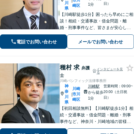
市川
|
川
日）
1分
崎区
県
【川崎駅徒歩1分】困ったら早めにご相
談！相続・交通事故・借金問題・離
婚・刑事事件など、皆さまが安心して
暮らせるように問題解決に尽力しま
す。【地元密着】クチコミ・リピータ
電話でお問い合わせ
メールでお問い合わせ
ーの方も多数。「こんなことで」と思
わずにお気軽にお問い合わせ下さい。
種村 求
弁護
インタビューを見
る
士
川崎パシフィック法律事務所
神
川崎駅
営業時間：09:00~
川崎
奈
20:00（土日祝
から徒歩
市川
|
川
日）
1分
崎区
県
【初回相談無料】【川崎駅徒歩1分】相
続・交通事故・借金問題・離婚・刑事
事件など、神奈川・川崎地域の皆様の
法律問題を解決すべく、親身になって