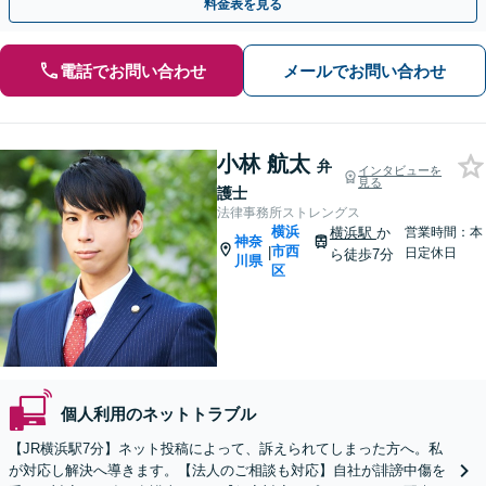
料金表を見る
電話でお問い合わせ
メールでお問い合わせ
小林 航太
弁
インタビューを
見る
護士
法律事務所ストレングス
横浜
横浜駅
か
営業時間：本
神奈
市西
|
日定休日
ら徒歩7分
川県
区
個人利用のネットトラブル
【JR横浜駅7分】ネット投稿によって、訴えられてしまった方へ。私
が対応し解決へ導きます。【法人のご相談も対応】自社が誹謗中傷を