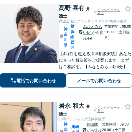
髙野 喜有
弁
インタビューを
見る
護士
弁護士法人プロテクトスタンス 横浜事務所
横
みなとみら
営業時間：09:00
神
浜
~19:00（土日祝
い駅
から徒
奈
市
|
日）
歩4分
川
西
県
区
【4万件を超える法律相談実績】あなた
に合った解決策をご提案します。まず
はご相談を。【みなとみらい駅4分】
電話でお問い合わせ
メールでお問い合わせ
岩永 和大
弁
インタビューを
見る
護士
川崎パシフィック法律事務所
神
川崎駅
営業時間：09:00~
川崎
奈
20:00（土日祝
から徒歩