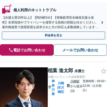
個人利用のネットトラブル
【弁護士歴10年以上】【関内駅5分】【情報処理安全確保支援士保
有】名誉毀損やプライバシーを侵害する投稿の削除お任せください。
著作権侵害で損害賠償を請求された方の対応も多数経験しています
【土日対応可能】【子連れ相談可】
料金表を見る
電話でお問い合わせ
メールでお問い合わせ
稲葉 進太郎
弁護士
川崎パシフィック法律事務所
神
川崎駅
営業時間：09:00~
川崎
奈
22:00（土日祝
から徒歩
市川
|
川
日）
1分
崎区
県