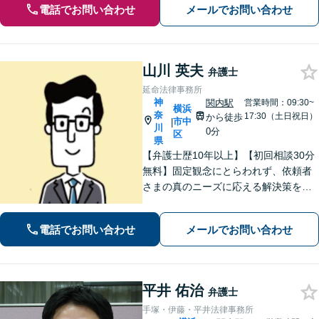
電話でお問い合わせ
メールでお問い合わせ
山川 英夫
弁護士
延命法律事務所
神
関内駅
営業時間：09:30~
横浜
奈
17:30（土日祝日）
から徒歩
市中
|
川
0分
区
県
【弁護士歴10年以上】【初回相談30分
無料】固定観念にとらわれず、依頼者
さまの真のニーズに応える解決策を導
きます！不動産会社の顧問経験や、他
士業との連携で不動産トラブルや相続
電話でお問い合わせ
メールでお問い合わせ
問題にワンストップの対応も可能【WE
B面談対応】【関内駅3分】
平井 佑治
弁護士
手塚・伊藤・平井法律事務所