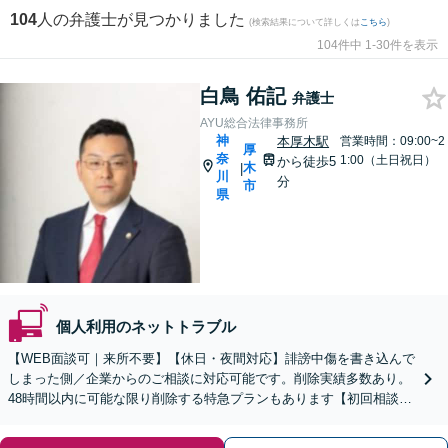
104
人の弁護士が見つかりました
(検索結果について詳しくは
こちら
)
104件中 1-30件を表示
白鳥 佑記
弁護士
AYU総合法律事務所
神
本厚木駅
営業時間：09:00~2
厚
奈
1:00（土日祝日）
から徒歩5
木
|
川
分
市
県
個人利用のネットトラブル
【WEB面談可｜来所不要】【休日・夜間対応】誹謗中傷を書き込んで
しまった側／企業からのご相談に対応可能です。削除実績多数あり。
48時間以内に可能な限り削除する特急プランもあります【初回相談30
分1000円】