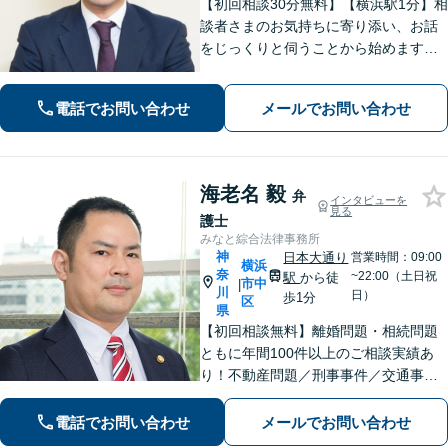
【初回相談30分無料】【横浜駅1分】相
談者さまのお気持ちに寄り添い、お話
をじっくりと伺うことから始めます。
「相続問題：税理士や不動産鑑定士な
ど他士業とも連携し、問題をワンスト
電話でお問い合わせ
メールでお問い合わせ
ップで解決」「交通事故：事故発生直
後から全面サポート」【休日・夜間相
談可】
海老名 毅
弁
インタビューを
見る
護士
みなと綜合法律事務所
神
日本大通り
営業時間：09:00
横浜
奈
~22:00（土日祝
駅
から徒
市中
|
川
日）
歩1分
区
県
【初回相談無料】離婚問題・相続問題
ともに年間100件以上のご相談実績あ
り！不動産問題／刑事事件／交通事故
／借金問題／労働問題／債権回収にも
注力。これまで培ったノウハウを最大
電話でお問い合わせ
メールでお問い合わせ
限に活かし、最善の解決へ尽力します