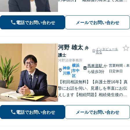
た解決策をご提案するので、一緒に最
適な解決策を見つけましょう」「幅広
い相続問題に対応する豊富な実績」
電話でお問い合わせ
メールでお問い合わせ
「相続登記義務化に対応」【WEB面談
対応】
河野 雄太
弁
インタビューを
見る
護士
河野法律事務所
横浜
馬車道駅
か
営業時間：本
神奈
市中
|
日定休日
ら徒歩3分
川県
区
【初回相談無料】【弁護士歴16年】真
摯にお話を伺い、見通しを率直にお伝
えします【相続問題】相続発生後のト
ラブルだけでなく、会社経営者などの
生前対策にも対応【交通事故】保険会
電話でお問い合わせ
メールでお問い合わせ
社とのやりとりはすべてお任せくださ
い【馬車道駅3分】【オンライン面談O
K】