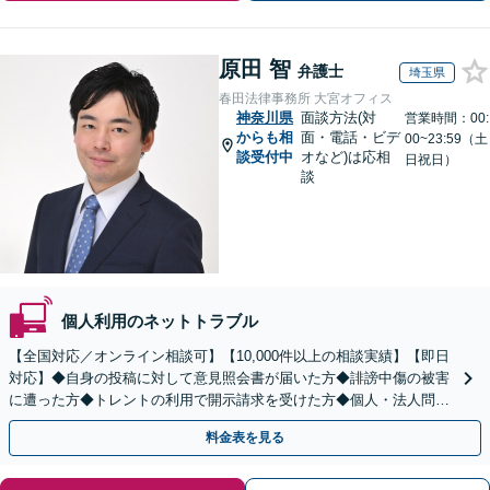
原田 智
弁護士
埼玉県
春田法律事務所 大宮オフィス
神奈川県
面談方法(対
営業時間：00:
からも相
面・電話・ビデ
00~23:59（土
談受付中
オなど)は応相
日祝日）
談
個人利用のネットトラブル
【全国対応／オンライン相談可】【10,000件以上の相談実績】【即日
対応】◆自身の投稿に対して意見照会書が届いた方◆誹謗中傷の被害
に遭った方◆トレントの利用で開示請求を受けた方◆個人・法人問わ
ず対応◎【来所不要／LINE相談可】
料金表を見る