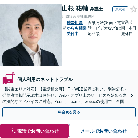
山根 祐輔
弁護士
東京都
片岡総合法律事務所
営業時
神奈川県
面談方法(対面・電
からも相談
話・ビデオなど)は
間：本日
受付中
応相談
定休日
個人利用のネットトラブル
【関東エリア対応】【電話相談可】IT・WEB業界に強い。削除請求・
発信者情報開示請求はお任せ。Web・アプリ上のサービスを始める際
の法的なアドバイスに対応。Zoom、Teams、webexの使用で、全国か
らのご相談にも対応【平日夜間面談可】
料金表を見る
電話でお問い合わせ
メールでお問い合わせ