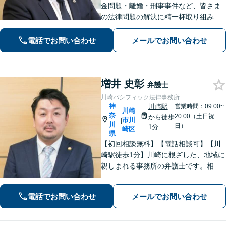
金問題・離婚・刑事事件など、皆さま
の法律問題の解決に精一杯取り組みま
す。持ち前のバイタリティとフットワ
ークの軽さに自信あり。費用の負担を
電話でお問い合わせ
メールでお問い合わせ
最小限にするよう努めています。【地
元密着】クチコミ・リピーター多数。
増井 史彰
弁護士
川崎パシフィック法律事務所
神
川崎駅
営業時間：09:00~
川崎
奈
20:00（土日祝
から徒歩
市川
|
川
日）
1分
崎区
県
【初回相談無料】【電話相談可】【川
崎駅徒歩1分】川崎に根ざした、地域に
親しまれる事務所の弁護士です。相
続・交通事故・借金問題など親身にな
って対応致します。クチコミ・リピー
電話でお問い合わせ
メールでお問い合わせ
ターの方多数。お気軽にご相談くださ
い。