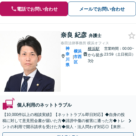
電話でお問い合わせ
メールでお問い合わせ
奈良 紀彦
弁護士
春田法律事務所 横浜オフィス
神
横浜駅
営業時間：00:00~
横浜
奈
23:59（土日祝日）
から徒歩
市西
|
川
3分
区
県
個人利用のネットトラブル
【10,000件以上の相談実績】【ネットトラブル即日対応】◆自身の投
稿に対して意見照会書が届いた方◆誹謗中傷の被害に遭った方◆トレ
ントの利用で開示請求を受けた方◆個人・法人問わず対応◎【来所不
要／LINE相談可】