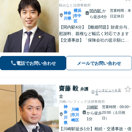
桜みなと法律事務所
横浜
関内駅
か
営業時間：本
神奈
市中
|
日定休日
ら徒歩4分
川県
区
【関内駅4分】【離婚問題】財産分与、
慰謝料、親権など幅広く対応できます
【交通事故】「保険会社の提示額に納
得できない」「治療が打ち切られてし
まい困惑している」などご相談くださ
い！【分割払いOK】【初回面談60分無
電話でお問い合わせ
メールでお問い合わせ
料】【休日・夜間面談可】
齋藤 毅
弁護
インタビューを見
る
士
川崎パシフィック法律事務所
神
川崎駅
営業時間：09:00~
川崎
奈
20:00（土日祝
から徒歩
市川
|
川
日）
1分
崎区
県
【川崎駅徒歩1分】相続・交通事故・借