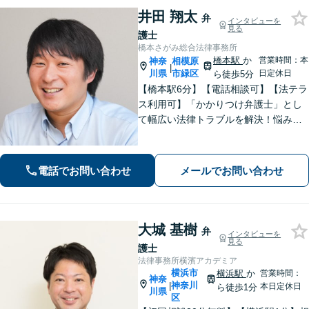
井田 翔太
弁
インタビューを
見る
護士
橋本さがみ総合法律事務所
橋本駅
か
営業時間：本
神奈
相模原
|
川県
市緑区
日定休日
ら徒歩5分
【橋本駅6分】【電話相談可】【法テラ
ス利用可】「かかりつけ弁護士」とし
て幅広い法律トラブルを解決！悩みに
寄り添いながら、誠実な対応を心がけ
ております「粘り強い交渉とフットワ
ークの軽さが強み」男性・女性弁護士
電話でお問い合わせ
メールでお問い合わせ
が所属し多角的な視点から解決へ尽力
いたします
大城 基樹
弁
インタビューを
見る
護士
法律事務所横濱アカデミア
横浜市
横浜駅
か
営業時間：
神奈
神奈川
|
本日定休日
ら徒歩1分
川県
区