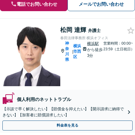
電話でお問い合わせ
メールでお問い合わせ
松岡 達輝
弁護士
春田法律事務所 横浜オフィス
神
横浜駅
営業時間：00:00~
横浜
奈
23:59（土日祝日）
から徒歩
市西
|
川
3分
区
県
個人利用のネットトラブル
【示談で早く解決したい】【賠償金を抑えたい】【開示請求に納得で
きない】【加害者に賠償請求したい】
料金表を見る