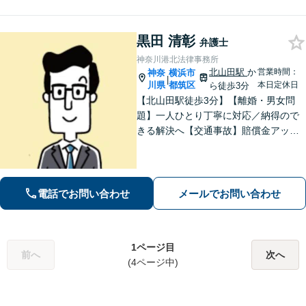
【完全個室】【日本大通り駅2分】
黒田 清彰
弁護士
神奈川港北法律事務所
北山田駅
か
営業時間：
神奈
横浜市
|
川県
都筑区
本日定休日
ら徒歩3分
【北山田駅徒歩3分】【離婚・男女問
題】一人ひとり丁寧に対応／納得ので
きる解決へ【交通事故】賠償金アップ
などに努めます。保険会社との交渉や
手続きはお任せ【借金・債務整理】手
続きはもちろん、再発防止策や今後の
生活のフォローも行います。
電話でお問い合わせ
メールでお問い合わせ
1ページ目
前へ
次へ
(4ページ中)