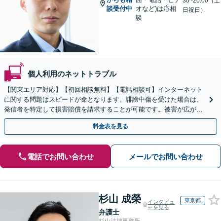
30~20:00（土
談受付中
オなど)は応相
日祝日）
談
個人利用のネットトラブル
【関東エリア対応】【初回相談無料】【電話相談可】インターネット
に関する問題はスピードが命となります。誹謗中傷を受けた場合は、
発信者を特定して損害賠償を請求することが可能です。被害が広がる
前にご相談ください。【土曜・夜間対応】
料金表を見る
電話でお問い合わせ
メールでお問い合わせ
杉山 成榮
東京都
インタビュ
ーを見る
弁護士