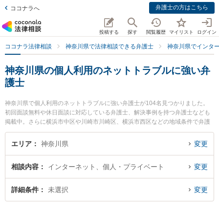
弁護士の方はこちら
ココナラへ
投稿する
探す
閲覧履歴
マイリスト
ログイン
ココナラ法律相談
神奈川県で法律相談できる弁護士
神奈川県でインタ
神奈川県の個人利用のネットトラブルに強い弁
護士
神奈川県で個人利用のネットトラブルに強い弁護士が104名見つかりました。
初回面談無料や休日面談に対応している弁護士、解決事例を持つ弁護士なども
掲載中。さらに横浜市中区や川崎市川崎区、横浜市西区などの地域条件で弁護
士を絞り込めます。インターネットに関係する誹謗中傷や名誉毀損、個人特定
等の細かな分野での絞り込み検索もでき便利です。特にAYU総合法律事務所の
エリア
神奈川県
変更
白鳥 佑記弁護士や春田法律事務所 横浜オフィスの松岡 達輝弁護士、春田法律
事務所 横浜オフィスの奈良 紀彦弁護士のプロフィール情報や弁護士費用、強み
相談内容
インターネット、個人・プライベート
変更
などが注目されています。『神奈川県で土日や夜間に発生した個人利用のネッ
トトラブルのトラブルを今すぐに弁護士に相談したい』『個人利用のネットト
ラブルのトラブル解決の実績豊富な近くの弁護士を検索したい』『初回相談無
詳細条件
未選択
変更
料で個人利用のネットトラブルを法律相談できる神奈川県内の弁護士に相談予
約したい』などでお困りの相談者さんにおすすめです。