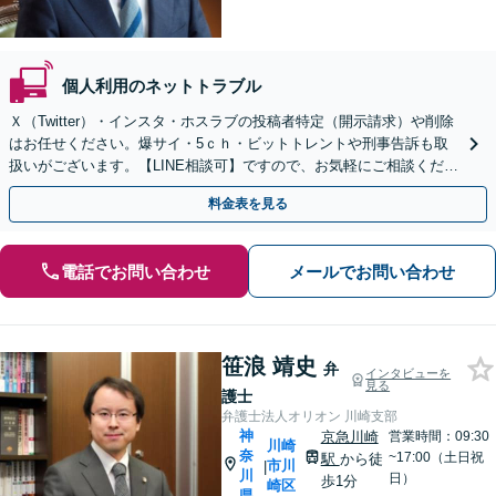
個人利用のネットトラブル
Ｘ（Twitter）・インスタ・ホスラブの投稿者特定（開示請求）や削除
はお任せください。爆サイ・5ｃｈ・ビットトレントや刑事告訴も取
扱いがございます。【LINE相談可】ですので、お気軽にご相談くださ
い。
料金表を見る
電話でお問い合わせ
メールでお問い合わせ
笹浪 靖史
弁
インタビューを
見る
護士
弁護士法人オリオン 川崎支部
神
京急川崎
営業時間：09:30
川崎
奈
~17:00（土日祝
駅
から徒
市川
|
川
日）
歩1分
崎区
県