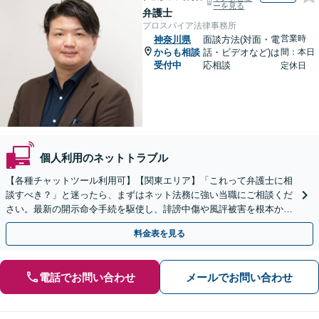
ーを見る
弁護士
プロスパイア法律事務所
営業時
神奈川県
面談方法(対面・電
からも相談
話・ビデオなど)は
間：本日
受付中
応相談
定休日
個人利用のネットトラブル
【各種チャットツール利用可】【関東エリア】「これって弁護士に相
談すべき？」と迷ったら、まずはネット法務に強い当職にご相談くだ
さい。最新の開示命令手続を駆使し、誹謗中傷や風評被害を根本から
解決します。最終的な終結を見据えて適切に対応します。
料金表を見る
電話でお問い合わせ
メールでお問い合わせ