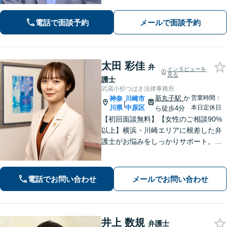
険制度の知識を活かしたトータルサポ
ートを実現【完全個室対応／子連れ相
電話で面談予約
メールで面談予約
談可】
太田 彩佳
弁
インタビューを
見る
護士
武蔵小杉つばき法律事務所
新丸子駅
か
営業時間：
神奈
川崎市
|
川県
中原区
本日定休日
ら徒歩4分
【初回面談無料】【女性のご相談90%
以上】横浜・川崎エリアに根差した弁
護士がお悩みをしっかりサポート。明
るい将来を切り拓く「あなたのパート
ナー」として、困難な時期を乗り越え
ませんか？
電話でお問い合わせ
メールでお問い合わせ
井上 数規
弁護士