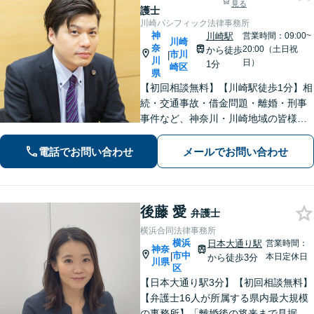
見る
護士
川崎パシフィック法律事務所
神
川崎駅
営業時間：09:00~
川崎
奈
20:00（土日祝
から徒歩
市川
|
川
日）
1分
崎区
県
【初回相談無料】【川崎駅徒歩1分】相
続・交通事故・借金問題・離婚・刑事
事件など、神奈川・川崎地域の皆様の
法律問題を解決すべく、親身になって
取り組みます。クチコミ・リピーター
電話でお問い合わせ
メールでお問い合わせ
の方も多数。お気軽にお問い合わせ下
さい。
後藤 愛
弁護士
横浜合同法律事務所
横浜
日本大通り駅
営業時間：
神奈
市中
|
本日定休日
から徒歩3分
川県
区
【日本大通り駅3分】【初回相談無料】
【弁護士16人が所属する県内最大規模
の事務所】「離婚後の将来まで見据え