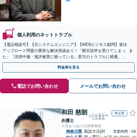
個人利用のネットトラブル
【電話相談可】【元システムエンジニア】【WEBビジネス顧問】違法
アップロード問題の豊富な解決実績あり！「開示請求を受けてしまっ
た」「誹謗中傷・風評被害に困っている」双方のトラブルに精通。迅
速対応で最短の解決を目指す【完全個室】【全国対応】
料金表を見る
電話でお問い合わせ
メールでお問い合わせ
和田 慈朗
埼玉県
インタビュ
ーを見る
弁護士
大宮ありあけ法律事務所
神奈川県
面談方法(対
営業時間：09:
からも相
面・電話・ビデ