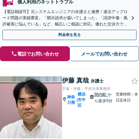
個人利用のネットトラブル
【電話相談可】元システムエンジニアの弁護士と連携！違法アップロ
ード問題の実績豊富。「開示請求が届いてしまった」「誹謗中傷・風
評被害に悩んでいる」など、幅広いご相談に対応。優れた交渉力で最
短の解決を目指します【横浜駅8分】【夜間・休日対応】
料金表を見る
電話でお問い合わせ
メールでお問い合わせ
伊藤 真哉
弁護士
手塚・伊藤・平井法律事務所
横浜
関内駅
か
営業時間：本
神奈
市中
|
日定休日
ら徒歩5分
川県
区