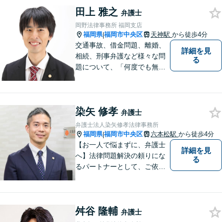
田上 雅之
弁護士
岡野法律事務所 福岡支店
福岡県
福岡市中央区
天神駅
から徒歩4分
|
交通事故、借金問題、離婚、
詳細を見
相続、刑事弁護など様々な問
る
題について、「何度でも無
料」の相談を行っています！
まずはお気軽にご相談くださ
い！お電話やTeamsでの相談
染矢 修孝
も可能です！
弁護士
弁護士法人染矢修孝法律事務所
福岡県
福岡市中央区
六本松駅
から徒歩4分
|
【お一人で悩まずに、弁護士
詳細を見
へ】法律問題解決の頼りにな
る
るパートナーとして、ご依頼
者の納得の行く解決を目指し
ます。「遺産分割や遺留分侵
害額請求などの相続問題」は
舛谷 隆輔
じめ、「離婚事件」、「損害
弁護士
賠償請求事件」、「刑事事