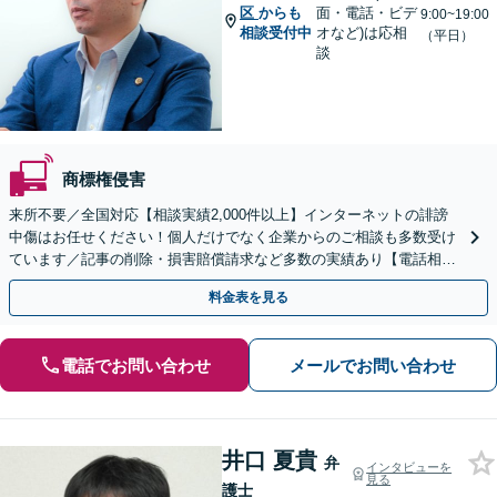
区
からも
面・電話・ビデ
9:00~19:00
相談受付中
オなど)は応相
（平日）
談
商標権侵害
来所不要／全国対応【相談実績2,000件以上】インターネットの誹謗
中傷はお任せください！個人だけでなく企業からのご相談も多数受け
ています／記事の削除・損害賠償請求など多数の実績あり【電話相談
可】【初回相談無料】【夜間休日面談可】
料金表を見る
電話でお問い合わせ
メールでお問い合わせ
井口 夏貴
弁
インタビューを
見る
護士