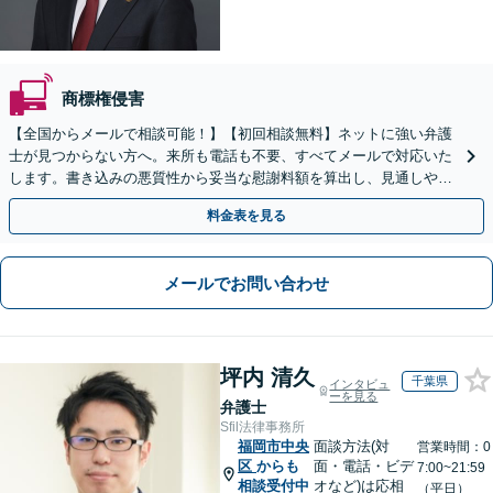
商標権侵害
【全国からメールで相談可能！】【初回相談無料】ネットに強い弁護
士が見つからない方へ。来所も電話も不要、すべてメールで対応いた
します。書き込みの悪質性から妥当な慰謝料額を算出し、見通しや費
用面のリスクも包み隠さずお伝えしサポートします。
料金表を見る
メールでお問い合わせ
坪内 清久
千葉県
インタビュ
ーを見る
弁護士
Sfil法律事務所
福岡市中央
面談方法(対
営業時間：0
区
からも
面・電話・ビデ
7:00~21:59
相談受付中
オなど)は応相
（平日）