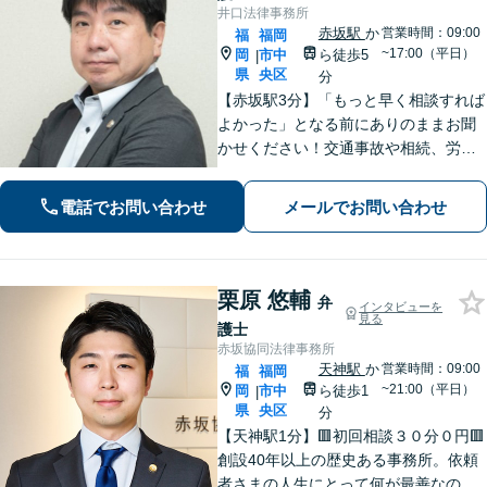
井口法律事務所
赤坂駅
か
営業時間：09:00
福
福岡
~17:00（平日）
岡
市中
ら徒歩5
|
県
央区
分
【赤坂駅3分】「もっと早く相談すれば
よかった」となる前にありのままお聞
かせください！交通事故や相続、労
働、企業法務まで幅広く対応。不安に
寄り添い、納得して次の一歩を踏み出
電話でお問い合わせ
メールでお問い合わせ
せるよう全力でサポートします【夜
間・休日相談可】【電話・WEB面談
可】
栗原 悠輔
弁
インタビューを
見る
護士
赤坂協同法律事務所
天神駅
か
営業時間：09:00
福
福岡
~21:00（平日）
岡
市中
ら徒歩1
|
県
央区
分
【天神駅1分】🟥初回相談３０分０円🟥
創設40年以上の歴史ある事務所。依頼
者さまの人生にとって何が最善なのか