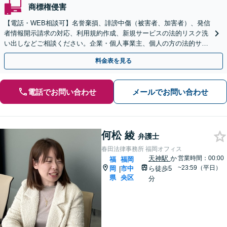
商標権侵害
【電話・WEB相談可】名誉棄損、誹謗中傷（被害者、加害者）、発信
者情報開示請求の対応、利用規約作成、新規サービスの法的リスク洗
い出しなどご相談ください。企業・個人事業主、個人の方の法的サポ
ートをいたします【スポット相談可】
料金表を見る
電話でお問い合わせ
メールでお問い合わせ
何松 綾
弁護士
春田法律事務所 福岡オフィス
天神駅
か
営業時間：00:00
福
福岡
~23:59（平日）
岡
市中
ら徒歩5
|
県
央区
分