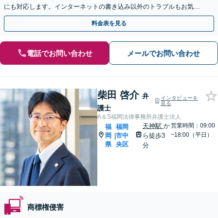
にも対応します。インターネットの書き込み以外のトラブルもお気軽
にお問い合わせください【完全個室】【天神駅3分】
料金表を見る
電話でお問い合わせ
メールでお問い合わせ
柴田 啓介
弁
インタビューを
見る
護士
A＆S福岡法律事務所弁護士法人
天神駅
か
営業時間：09:00
福
福岡
~18:00（平日）
岡
市中
ら徒歩3
|
県
央区
分
商標権侵害