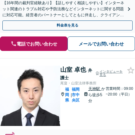
【16年間の裁判官経験あり】【話しやすく相談しやすい】インターネ
ット関連のトラブル対応や予防法務などインターネットに関する問題
に対応可能。経営者のパートナーとしてともに伴走し、クライアント
の皆さまのビジネスをサポートします！
料金表を見る
電話でお問い合わせ
メールでお問い合わせ
山室 卓也
弁
インタビューを
見る
護士
尾畠・山室法律事務所
天神駅
か
営業時間：09:00
福
福岡
~20:00（平日）
岡
市中
ら徒歩5
|
県
央区
分