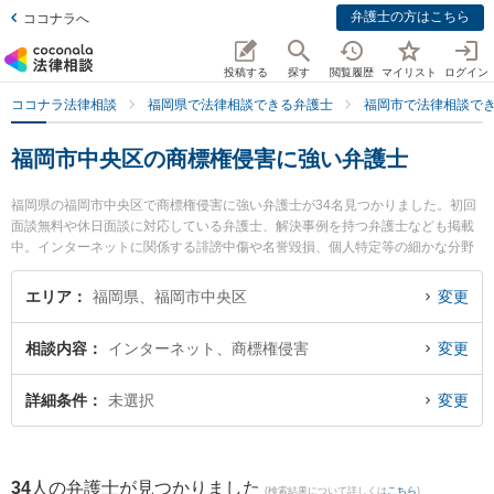
弁護士の方はこちら
ココナラへ
投稿する
探す
閲覧履歴
マイリスト
ログイン
ココナラ法律相談
福岡県で法律相談できる弁護士
福岡市で法律相談で
福岡市中央区の商標権侵害に強い弁護士
福岡県の福岡市中央区で商標権侵害に強い弁護士が34名見つかりました。初回
面談無料や休日面談に対応している弁護士、解決事例を持つ弁護士なども掲載
中。インターネットに関係する誹謗中傷や名誉毀損、個人特定等の細かな分野
での絞り込み検索もでき便利です。特に富永法律事務所の富永 慎太朗弁護士や
春田法律事務所 福岡オフィスの神藤 貴弘弁護士、瀬戸法律事務所の瀬戸 伸一
エリア
福岡県、福岡市中央区
変更
弁護士のプロフィール情報や弁護士費用、強みなどが注目されています。『福
岡市中央区で土日や夜間に発生した商標権侵害のトラブルを今すぐに弁護士に
相談内容
インターネット、商標権侵害
変更
相談したい』『商標権侵害のトラブル解決の実績豊富な近くの弁護士を検索し
たい』『初回相談無料で商標権侵害を法律相談できる福岡市中央区内の弁護士
に相談予約したい』などでお困りの相談者さんにおすすめです。
詳細条件
未選択
変更
34
人の弁護士が見つかりました
(検索結果について詳しくは
こちら
)