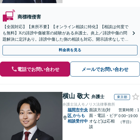
商標権侵害
【全国対応】【来所不要】【オンライン相談に特化】【相談は何度で
も無料】Xの誹謗中傷被害の経験がある弁護士。炎上／誹謗中傷の問
題解決に定評あり。誹謗中傷した側の相談も対応。開示請求なしで本
人の特定ができる場合もあり。
料金表を見る
電話でお問い合わせ
メールでお問い合わせ
横山 敬大
弁護士
東京都
弁護士法人モノリス法律事務所
福岡市中央
面談方法(対
営業時間：1
区
からも
面・電話・ビデ
0:00~19:00
相談受付中
オなど)は応相
（平日）
談