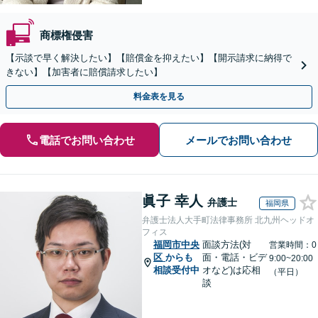
商標権侵害
【示談で早く解決したい】【賠償金を抑えたい】【開示請求に納得で
きない】【加害者に賠償請求したい】
料金表を見る
電話でお問い合わせ
メールでお問い合わせ
眞子 幸人
弁護士
福岡県
弁護士法人大手町法律事務所 北九州ヘッドオ
フィス
福岡市中央
面談方法(対
営業時間：0
区
からも
面・電話・ビデ
9:00~20:00
相談受付中
オなど)は応相
（平日）
談