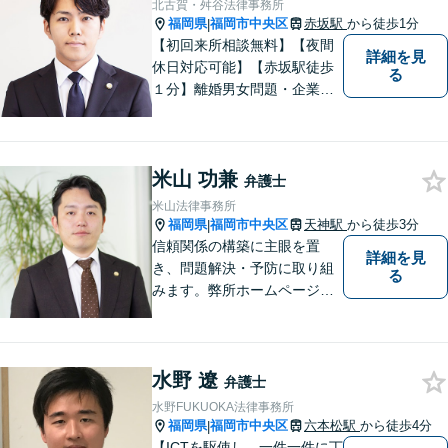
北古賀・舛谷法律事務所
件」まで多数の事件の取り扱
福岡県
福岡市中央区
赤坂駅
から徒歩1分
|
い【分割払い可】
【初回来所相談無料】【夜間
詳細を見
休日対応可能】【赤坂駅徒歩
る
１分】離婚男女問題・企業法
務・労働問題に注力していま
す。是非一度ご相談くださ
い。
米山 功兼
弁護士
米山法律事務所
福岡県
福岡市中央区
天神駅
から徒歩3分
|
信頼関係の構築に主眼を置
詳細を見
き、問題解決・予防に取り組
る
みます。弊所ホームページは
こちらです→https://yoneyam
a-law.com/
水野 遼
弁護士
水野FUKUOKA法律事務所
福岡県
福岡市中央区
六本松駅
から徒歩4分
|
【ICTを駆使し、一件一件に丁