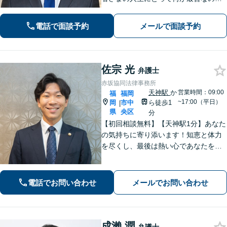
常に考えて、問題解決に取り組みま
す。丁寧なサポート＆暖かみのある誠
電話で面談予約
メールで面談予約
実な対応を心がけております！【夜
間・休日対応可】
佐宗 光
弁護士
赤坂協同法律事務所
天神駅
か
営業時間：09:00
福
福岡
~17:00（平日）
岡
市中
ら徒歩1
|
県
央区
分
【初回相談無料】【天神駅1分】あなた
の気持ちに寄り添います！知恵と体力
を尽くし、最後は熱い心であなたをサ
ポート。悩みが法律問題か分からなく
ても大丈夫です。ご友人に話すような
雑談感覚で気軽にご相談ください。
電話でお問い合わせ
メールでお問い合わせ
【夜間・休日相談可】
成瀨 潤