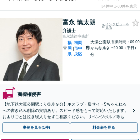
34件中 1-30件を表示
富永 慎太朗
インタビューを
見る
弁護士
富永法律事務所
大濠公園駅
営業時間：09:00
福
福岡
~20:00（平日）
岡
市中
から徒歩9
|
県
央区
分
商標権侵害
【地下鉄大濠公園駅より徒歩９分】ホスラブ・爆サイ・5ちゃんねる
への書き込み削除の実績あり。スピード感をもって対応いたします。
お困りごとは泣き寝入りせずご相談ください。リベンジポルノ等も対
応【初回面談無料】
事例を見る(1件)
料金表を見る