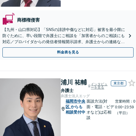
商標権侵害
【九州・山口県対応】「SNSの誹謗中傷などに対応」被害を最小限に
防ぐために、早い段階で弁護士にご相談を「加害者からのご相談にも
対応／プロバイダからの発信者情報開示請求、弁護士からの連絡な
ど」法人の風評被害対策にも対応【休日・夜間相談可】
料金表を見る
浦川 祐輔
東京都
インタビュ
ーを見る
弁護士
弁護士法人エッグ
福岡市中央
面談方法(対
営業時間：0
区
からも
面・電話・ビデ
0:00~23:59
相談受付中
オなど)は応相
（平日）
談