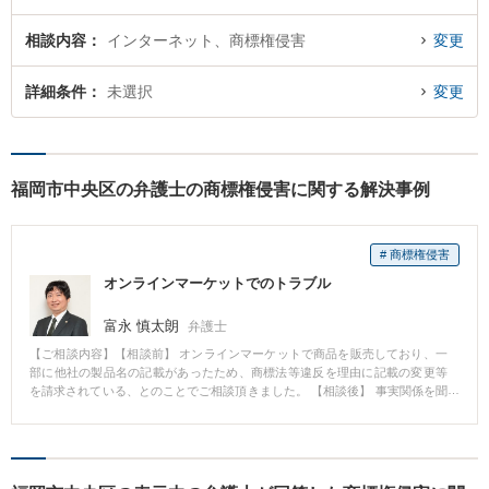
相談内容
インターネット、商標権侵害
変更
詳細条件
未選択
変更
福岡市中央区の弁護士の商標権侵害に関する解決事例
# 商標権侵害
オンラインマーケットでのトラブル
富永 慎太朗
弁護士
【ご相談内容】【相談前】 オンラインマーケットで商品を販売しており、一
部に他社の製品名の記載があったため、商標法等違反を理由に記載の変更等
を請求されている、とのことでご相談頂きました。 【相談後】 事実関係を聞
き取り詳細に検討したところ、本件は商標法等違反には当たらない、との結
論に至りました。そして、相手方に反論の書面を送付しました。 その結果、
記載は多少変更しましたが、損害賠償請求の主張を退け、かつ、商品の販売
を継続することができました。 【コメント】 本件では商標法違反以外にも、
知的財産関連法の種々の違反を主張されていましたが、1つ1つ検討し、違法