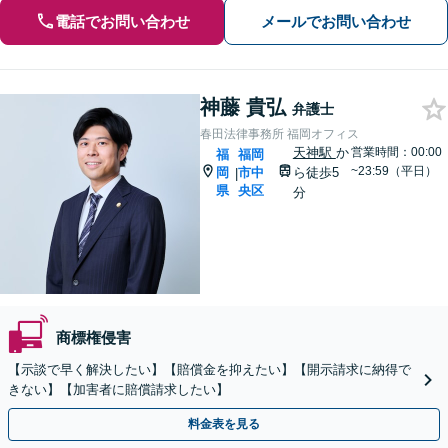
電話でお問い合わせ
メールでお問い合わせ
神藤 貴弘
弁護士
春田法律事務所 福岡オフィス
天神駅
か
営業時間：00:00
福
福岡
~23:59（平日）
岡
市中
ら徒歩5
|
県
央区
分
商標権侵害
【示談で早く解決したい】【賠償金を抑えたい】【開示請求に納得で
きない】【加害者に賠償請求したい】
料金表を見る