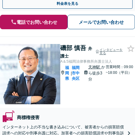
料金表を見る
電話でお問い合わせ
メールでお問い合わせ
磯部 慎吾
弁
インタビューを
見る
護士
A＆S福岡法律事務所弁護士法人
天神駅
か
営業時間：09:00
福
福岡
~18:00（平日）
岡
市中
ら徒歩3
|
県
央区
分
商標権侵害
インターネット上の不当な書き込みについて、被害者からの損害賠償
請求への対応や刑事弁護に対応。加害者への損害賠償請求や刑事告訴