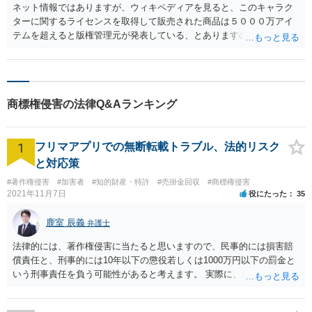
ネット情報ではありますが、ウィキペディアを見ると、このキャラク
ターに関するライセンスを取得して販売された商品は５０００万アイ
テムを超えると版権管理元が発表している、とありますので、まずは
この版権管理元というのを探して、連絡を取ってみたらどうでしょう
か。 弁護士に依頼することもできると思います。
商標権侵害の法律Q&Aランキング
1
フリマアプリでの無断転載トラブル、法的リスク
と対応策
#著作権侵害
#加害者
#知的財産・特許
#売掛金回収
#商標権侵害
2021年11月7日
役にたった
35
鹿室 辰義
弁護士
法律的には、著作権侵害に当たると思いますので、民事的には損害賠
償責任と、刑事的には10年以下の懲役若しくは1000万円以下の罰金と
いう刑事責任を負う可能性があると考えます。 実際に、裁判になった
り、刑事責任を問われるかは、内容等によりますが、警察が被害届を
受理すると、取調べ等の捜査が行われる可能性があります。 そして、