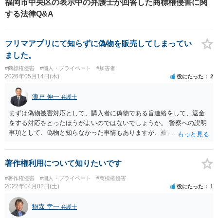
福岡市中央区の表示中の弁護士が回答した商標権侵害に関
でないとの結論に至り、相手方と交渉しました。 最終的にご相談者様の売上
する法律Q&A
利益を守ることができ、ご満足頂ける結果になったのではないかと思いま
す。
フリマアプリにて知らずに偽物を販売してしまってい
ました。
#商標権侵害
#個人・プライベート
#加害者
2026年05月14日(木)
役にたった
2
瀬戸 伸一
弁護士
まずは偽物被害対応として、購入者に偽物である旨連絡をして、返金
をする対応をとったほうがよいのではないでしょうか。 警察への説明
事項として、偽物と知らなかった事情もありますが、被害回復の対応
をしていることも有効な事情になりえると思います。
著作権利用について知りたいです
#著作権侵害
#個人・プライベート
#商標権侵害
2022年04月02日(土)
役にたった
1
稲森 幸一
弁護士