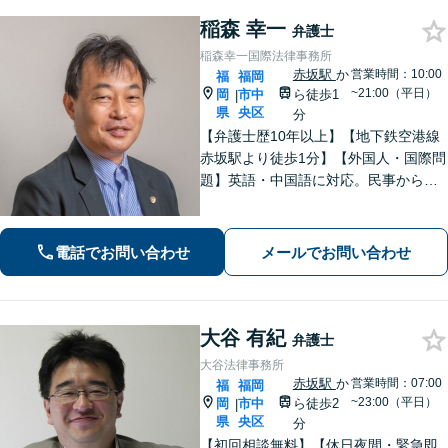
稲森 幸一
弁護士
稲森幸一国際法律事務所
赤坂駅
か
営業時間：10:00
福
福岡
~21:00（平日）
岡
市中
ら徒歩1
|
県
央区
分
【弁護士歴10年以上】【地下鉄空港線
赤坂駅より徒歩1分】【外国人・国際問
題】英語・中国語に対応。民事から刑
事まで、スムーズに解決します【医療
問題】医療過誤・交通事故の後遺障害
認定など実績多数【税務訴訟】税務調
電話でお問い合わせ
メールでお問い合わせ
査や審査請求、国際税務も対応可能
大谷 有紀
弁護士
大谷法律事務所
赤坂駅
か
営業時間：07:00
福
福岡
~23:00（平日）
岡
市中
ら徒歩2
|
県
央区
分
【初回相談無料】【休日夜間・緊急即