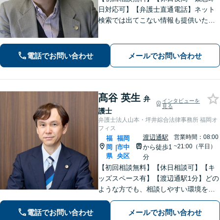
日対応可】【弁護士直通電話】ネット
検索では出てこない情報も提供いたし
ます。依頼者の方を守るために尽力し
ますので、他の弁護士に断られた案件
でも諦めずに是非一度ご相談くださ
電話でお問い合わせ
メールでお問い合わせ
い。【福岡市中央区赤坂駅徒歩２分】
髙谷 英生
弁
インタビューを
見る
護士
弁護士法人山本・坪井綜合法律事務所 福岡オ
フィス
渡辺通駅
営業時間：08:00
福
福岡
~21:00（平日）
岡
市中
から徒歩1
|
県
央区
分
【初回相談無料】【休日相談可】【キ
ッズスペース有】【渡辺通駅1分】どの
ような方でも、相談しやすい環境を整
えています。依頼者様に寄り添った対
応を心がけています。【離婚・男女問
電話でお問い合わせ
メールでお問い合わせ