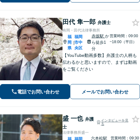
題】DV被害へ積極的に対応。お気軽に
ご相談ください。
田代 隼一郎
弁護士
有岡・田代法律事務所
赤坂駅
か
営業時間：09:00
福
福岡
~18:00（平日）
岡
市中
ら徒歩1
|
県
央区
分
【YouTube動画多数】弁護士の人柄も
伝わるかと思いますので、まずは動画
をご覧ください
電話でお問い合わせ
メールでお問い合わせ
盛 一也
弁護
インタビューを見
る
士
法律事務所盛一
六本松駅
営業時間：09:30
福
福岡