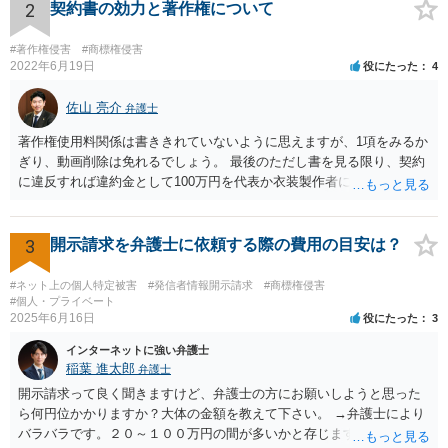
刑事責任を軽くするためには、被害弁償等を行う必要があります。 今
2
契約書の効力と著作権について
後の対応としては、まずは、弁護士に相談するのが良いと思います。
#著作権侵害
#商標権侵害
2022年6月19日
役にたった
4
佐山 亮介
弁護士
著作権使用料関係は書ききれていないように思えますが、1項をみるか
ぎり、動画削除は免れるでしょう。 最後のただし書を見る限り、契約
に違反すれば違約金として100万円を代表か衣装製作者に請求できると
思います。 ただ、どの時点を契約違反とするかは、契約書の読み方と
しては少しはっきりしないように思います。 こちらからどの時点で打
って出るかはこちらに都合よく契約書を解釈して決めて良いと思いま
3
開示請求を弁護士に依頼する際の費用の目安は？
すが、裁判にもつれ込んだ場合、第三者の目から見て客観的にも条件
が守られないとはっきり言えるのは相手が削除請求をしたことが記録
#ネット上の個人特定被害
#発信者情報開示請求
#商標権侵害
上はっきりするとき（例えばYouTubeへの通報などにより動画を削除
#個人・プライベート
2025年6月16日
役にたった
3
させた時）となるかも知れません。 以上を前提に、まずは動画の配信
は合意に基づく正当な権利だと主張し、相手が反論や削除請求の通
インターネットに強い弁護士
報・裁判等をしてきたら弁護士に依頼して対応するとよいと考えま
稲葉 進太郎
弁護士
す。
開示請求って良く聞きますけど、弁護士の方にお願いしようと思った
ら何円位かかりますか？大体の金額を教えて下さい。 →弁護士により
バラバラです。２０～１００万円の間が多いかと存じます。