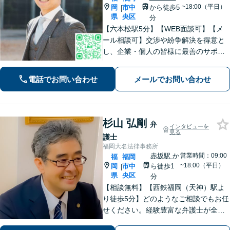
~18:00（平日）
岡
市中
から徒歩5
|
県
央区
分
【六本松駅5分】【WEB面談可】【メ
ール相談可】交渉や紛争解決を得意と
し、企業・個人の皆様に最善のサポー
トを提供することを大切にしていま
す。多様な業界での経験を活かし、各
電話でお問い合わせ
メールでお問い合わせ
企業の事業特性や成長段階に応じた最
適な法的アドバイスを提供【休日・夜
間相談可】
杉山 弘剛
弁
インタビューを
見る
護士
福岡大名法律事務所
赤坂駅
か
営業時間：09:00
福
福岡
~18:00（平日）
岡
市中
ら徒歩1
|
県
央区
分
【相談無料】【西鉄福岡（天神）駅よ
り徒歩5分】どのようなご相談でもお任
せください。経験豊富な弁護士が全力
でサポートし解決に導きます。【中央