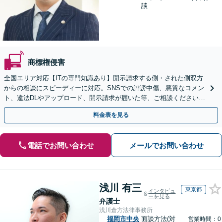
談
商標権侵害
全国エリア対応【ITの専門知識あり】開示請求する側・された側双方
からの相談にスピーディーに対応。SNSでの誹謗中傷、悪質なコメン
ト、違法DLやアップロード、開示請求が届いた等、ご相談ください
【WEB面談OK&解決実績豊富】【千葉中央駅4分】
料金表を見る
電話でお問い合わせ
メールでお問い合わせ
浅川 有三
東京都
インタビュ
ーを見る
弁護士
浅川倉方法律事務所
福岡市中央
面談方法(対
営業時間：0