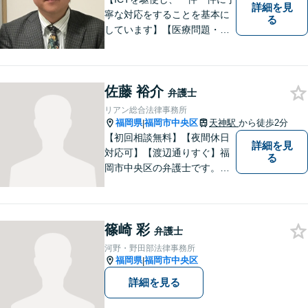
詳細を見
寧な対応をすることを基本に
る
しています】【医療問題・交
通事故等医療分野の知識が必
要な事件に対応】【刑事・少
年事件にスピーディーに対
佐藤 裕介
応】【遠隔地からのご依頼・
弁護士
ご相談歓迎】あなたのために
リアン総合法律事務所
全力で事件と向き合います！
福岡県
福岡市中央区
天神駅
から徒歩2分
|
【初回相談無料】【夜間休日
詳細を見
対応可】【渡辺通りすぐ】福
る
岡市中央区の弁護士です。天
神駅からすぐそばですのでぜ
ひ一度ご来所ください。
篠崎 彩
弁護士
河野・野田部法律事務所
福岡県
福岡市中央区
|
詳細を見る