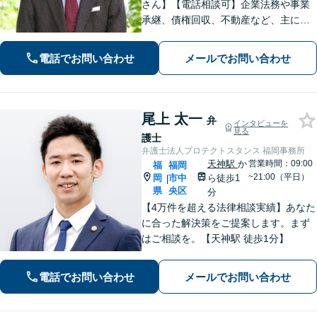
さん】【電話相談可】企業法務や事業
承継、債権回収、不動産など、主に企
業側の案件に注力しています。経営者
のみなさまが安心して本業に専念でき
電話でお問い合わせ
メールでお問い合わせ
るよう、法律に関するちょっとした疑
問や悩みも迅速に解消。ぜひご相談く
ださい。
尾上 太一
弁
インタビューを
見る
護士
弁護士法人プロテクトスタンス 福岡事務所
天神駅
か
営業時間：09:00
福
福岡
~21:00（平日）
岡
市中
ら徒歩1
|
県
央区
分
【4万件を超える法律相談実績】あなた
に合った解決策をご提案します。まず
はご相談を。【天神駅 徒歩1分】
電話でお問い合わせ
メールでお問い合わせ