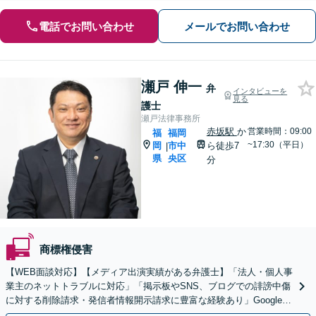
電話でお問い合わせ
メールでお問い合わせ
瀬戸 伸一
弁
インタビューを
見る
護士
瀬戸法律事務所
赤坂駅
か
営業時間：09:00
福
福岡
~17:30（平日）
岡
市中
ら徒歩7
|
県
央区
分
商標権侵害
【WEB面談対応】【メディア出演実績がある弁護士】「法人・個人事
業主のネットトラブルに対応」「掲示板やSNS、ブログでの誹謗中傷
に対する削除請求・発信者情報開示請求に豊富な経験あり」Google口
コミの削除請求・賠償請求のご相談はお任せ