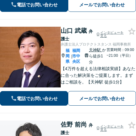
区役所目の前】
電話でお問い合わせ
メールでお問い合わせ
山口 武蔵
弁
インタビューを
見る
護士
弁護士法人プロテクトスタンス 福岡事務所
天神駅
か
営業時間：09:00
福
福岡
~21:00（平日）
岡
市中
ら徒歩1
|
県
央区
分
【4万件を超える法律相談実績】あなた
に合った解決策をご提案します。まず
はご相談を。【天神駅 徒歩1分】
電話でお問い合わせ
メールでお問い合わせ
佐野 前尚
弁
インタビューを
見る
護士