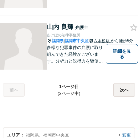
山内 良輝
弁護士
あけぼの法律事務所
福岡県
福岡市中央区
六本松駅
から徒歩5分
|
多様な犯罪事件の弁護に取り
詳細を見
組んできた経験がございま
る
す。分析力と説得力を駆使
し、最善の弁護方針をご提案
します。お困りの方は、お気
軽にご相談ください。
1ページ目
前へ
次へ
(2ページ中)
エリア
福岡県、福岡市中央区
変更