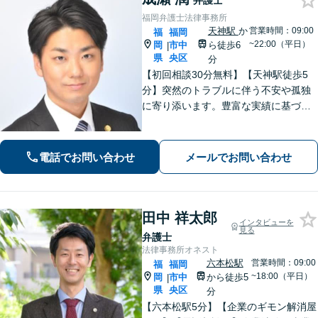
弁護士
福岡弁護士法律事務所
天神駅
か
営業時間：09:00
福
福岡
~22:00（平日）
岡
市中
ら徒歩6
|
県
央区
分
【初回相談30分無料】【天神駅徒歩5
分】突然のトラブルに伴う不安や孤独
に寄り添います。豊富な実績に基づく
迅速かつ的確な弁護で精神的負担を軽
減し、前向きな再出発を支援。数千件
の相談から培った確かな交渉力であな
電話でお問い合わせ
メールでお問い合わせ
たを守り抜きます。【LINE予約可】
田中 祥太郎
インタビューを
見る
弁護士
法律事務所オネスト
六本松駅
営業時間：09:00
福
福岡
~18:00（平日）
岡
市中
から徒歩5
|
県
央区
分
【六本松駅5分】【企業のギモン解消屋