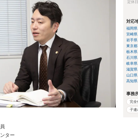
定休
対応
福岡県
宮崎県
岩手県
東京都
栃木県
石川県
岐阜県
滋賀県
山口県
高知県
事務
完全
子連
員
ンター