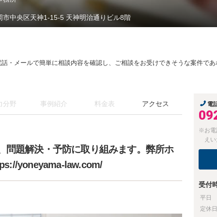
岡市中央区天神1-15-5 天神明治通りビル8階
電話・メールで簡単に相談内容を確認し、ご相談をお受けできそうな案件であ
力分野
事例紹介
料金表
アクセス
電
09
※お電
えい
、問題解決・予防に取り組みます。弊所ホ
yoneyama-law.com/
受付
平日
定休