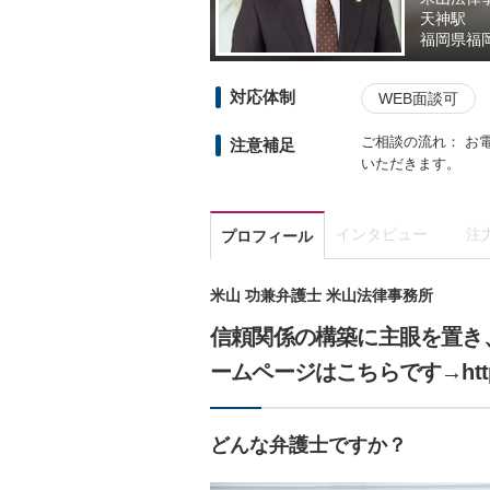
天神駅
福岡県
福
対応体制
WEB面談可
ご相談の流れ： お
注意補足
いただきます。
インタビュー
注
プロフィール
米山 功兼弁護士 米山法律事務所
信頼関係の構築に主眼を置き
ームページはこちらです→https://
どんな弁護士ですか？