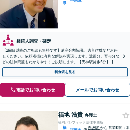
中央区
県
相続人調査・確定
【2回目以降のご相談も無料です】遺産分割協議、遺言作成などお任
せください。依頼者様に有利な解決を実現します。遺留分、寄与分な
どの法律問題もわかりやすくご説明します。【天神駅徒歩5分】【中
央区役所目の前】
料金表を見る
電話でお問い合わせ
メールでお問い合わせ
福地 浩貴
弁護士
福岡パシフィック法律事務所
福
赤坂駅
から
営業時間：本