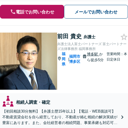
電話でお問い合わせ
メールでお問い合わせ
前田 貴史
弁護士
弁護士法人富士パートナーズ 富士パートナー
ズ法律事務所 福岡事務所
福
博多駅
か
営業時間：本
福岡市
岡
|
日定休日
ら徒歩5分
博多区
県
相続人調査・確定
【初回相談30分無料】【弁護士歴15年以上】【電話・WEB面談可】
不動産賃貸会社を自ら経営しており、不動産が絡む相続の解決実績が
豊富にあります。また、会社経営者の相続問題、事業承継も対応可能