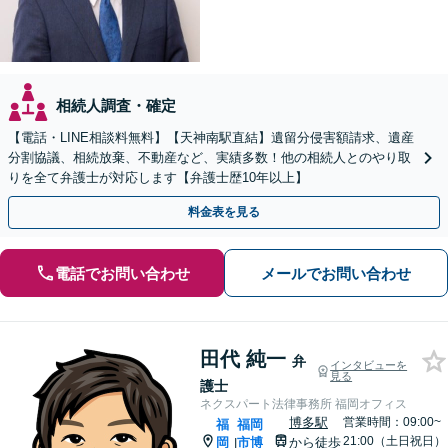
相続人調査・確定
【電話・LINE相談料無料】【天神南駅直結】遺留分侵害額請求、遺産
分割協議、相続放棄、不動産など、実績多数！他の相続人とのやり取
りを全て弁護士が対応します【弁護士歴10年以上】
料金表を見る
電話でお問い合わせ
メールでお問い合わせ
田代 純一
弁
インタビューを
見る
護士
ネクスパート法律事務所 福岡オフィス
博多駅
営業時間：09:00~
福
福岡
21:00（土日祝日）
岡
市博
から徒歩
|