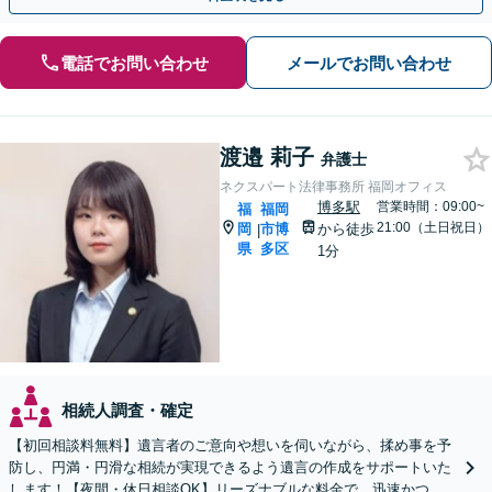
電話でお問い合わせ
メールでお問い合わせ
渡邉 莉子
弁護士
ネクスパート法律事務所 福岡オフィス
博多駅
営業時間：09:00~
福
福岡
21:00（土日祝日）
岡
市博
から徒歩
|
県
多区
1分
相続人調査・確定
【初回相談料無料】遺言者のご意向や想いを伺いながら、揉め事を予
防し、円満・円滑な相続が実現できるよう遺言の作成をサポートいた
します！【夜間・休日相談OK】リーズナブルな料金で、迅速かつス