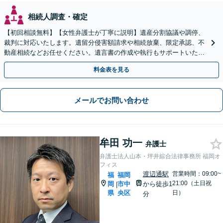
相続人調査・確定
【初回相談無料】【女性弁護士が丁寧に説明】遺産分割協議や調停、
裁判に対応いたします。遺留分侵害額請求や相続放棄、限定承認、不
動産相続などお任せください。遺言書の作成や執行もサポートいたし
ます【博多駅6分】
料金表を見る
メールでお問い合わせ
牟田 功一
弁護士
弁護士法人山本・坪井綜合法律事務所 福岡オ
フィス
渡辺通駅
営業時間：09:00~
福
福岡
21:00（土日祝
岡
市中
から徒歩1
|
県
央区
日）
分