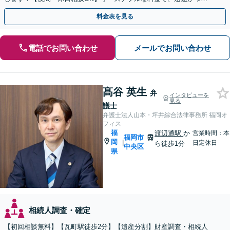
ピーディーにまごころを持って対応させて頂きます。
料金表を見る
電話でお問い合わせ
メールでお問い合わせ
髙谷 英生
弁
インタビューを
見る
護士
弁護士法人山本・坪井綜合法律事務所 福岡オ
フィス
福
渡辺通駅
か
営業時間：本
福岡市
岡
|
日定休日
ら徒歩1分
中央区
県
相続人調査・確定
【初回相談無料】【瓦町駅徒歩2分】【遺産分割】財産調査・相続人