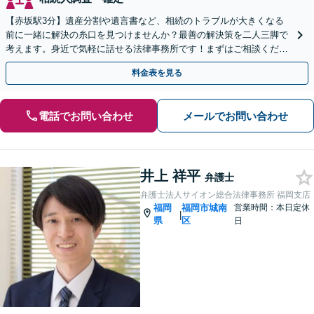
【赤坂駅3分】遺産分割や遺言書など、相続のトラブルが大きくなる
前に一緒に解決の糸口を見つけませんか？最善の解決策を二人三脚で
考えます。身近で気軽に話せる法律事務所です！まずはご相談くださ
い【夜間・休日相談可】【電話・WEB面談可】
料金表を見る
電話でお問い合わせ
メールでお問い合わせ
井上 祥平
弁護士
弁護士法人サイオン総合法律事務所 福岡支店
福岡
福岡市城南
営業時間：本日定休
|
県
区
日