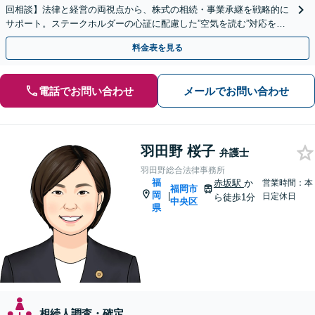
回相談】法律と経営の両視点から、株式の相続・事業承継を戦略的に
サポート。ステークホルダーの心証に配慮した”空気を読む”対応を強
みに、円満な解決を目指します【天神駅１分】
料金表を見る
電話でお問い合わせ
メールでお問い合わせ
羽田野 桜子
弁護士
羽田野総合法律事務所
福
赤坂駅
か
営業時間：本
福岡市
岡
|
日定休日
ら徒歩1分
中央区
県
相続人調査・確定