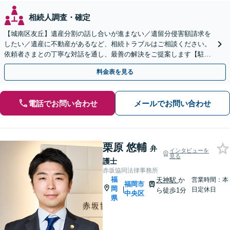
相続人調査・確定
【城南区友丘】遺産分割の話し合いが進まない／遺留分侵害額請求を
したい／遺産に不動産があるなど、相続トラブルはご相談ください。
依頼者さまとの丁寧な対話を通し、最善の解決をご提案します【駐車
場あり】【バス停目の前】
料金表を見る
電話でお問い合わせ
メールでお問い合わせ
栗原 悠輔
弁
インタビューを
見る
護士
赤坂協同法律事務所
福
天神駅
か
営業時間：本
福岡市
岡
|
日定休日
ら徒歩1分
中央区
県