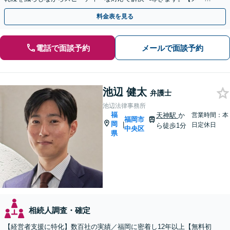
／オンライン相談可】
料金表を見る
電話で面談予約
メールで面談予約
池辺 健太
弁護士
池辺法律事務所
福
天神駅
か
営業時間：本
福岡市
岡
|
日定休日
ら徒歩1分
中央区
県
相続人調査・確定
【経営者支援に特化】数百社の実績／福岡に密着し12年以上【無料初