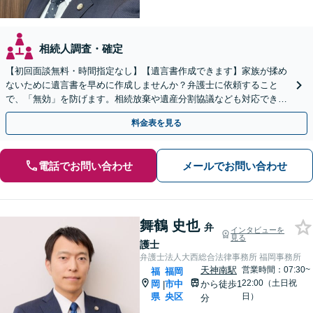
相続人調査・確定
【初回面談無料・時間指定なし】【遺言書作成できます】家族が揉め
ないために遺言書を早めに作成しませんか？弁護士に依頼すること
で、「無効」を防げます。相続放棄や遺産分割協議なども対応できま
す。【訪問相談可】【土日祝・夜間早朝も対応】
料金表を見る
電話でお問い合わせ
メールでお問い合わせ
舞鶴 史也
弁
インタビューを
見る
護士
弁護士法人大西総合法律事務所 福岡事務所
天神南駅
営業時間：07:30~
福
福岡
22:00（土日祝
岡
市中
から徒歩1
|
県
央区
日）
分