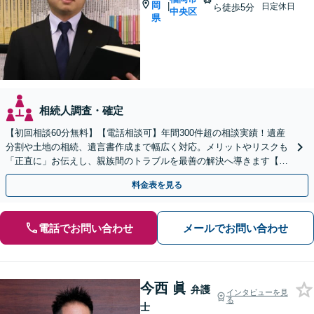
岡
|
日定休日
ら徒歩5分
中央区
県
相続人調査・確定
【初回相談60分無料】【電話相談可】年間300件超の相談実績！遺産
分割や土地の相続、遺言書作成まで幅広く対応。メリットやリスクも
「正直に」お伝えし、親族間のトラブルを最善の解決へ導きます【法
テラス利用可】
料金表を見る
電話でお問い合わせ
メールでお問い合わせ
今西 眞
弁護
インタビューを見
る
士