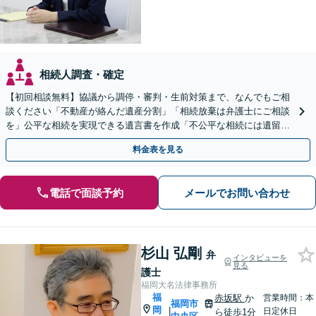
相続人調査・確定
【初回相談無料】協議から調停・審判・生前対策まで、なんでもご相
談ください「不動産が絡んだ遺産分割」「相続放棄は弁護士にご相談
を」公平な相続を実現できる遺言書を作成「不公平な相続には遺留分
侵害額請求が有効」【夜間・休日相談可】【完全個室相談】
料金表を見る
電話で面談予約
メールでお問い合わせ
杉山 弘剛
弁
インタビューを
見る
護士
福岡大名法律事務所
福
赤坂駅
か
営業時間：本
福岡市
岡
|
日定休日
ら徒歩1分