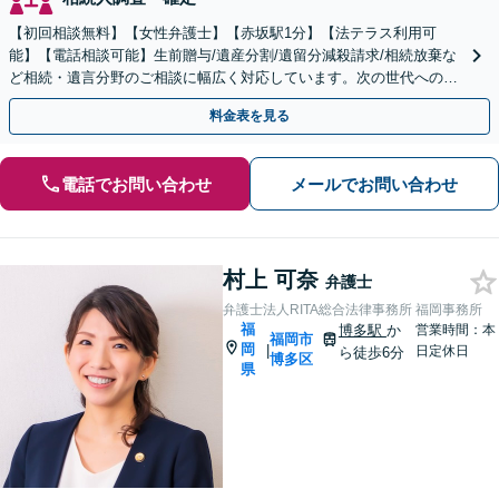
【初回相談無料】【女性弁護士】【赤坂駅1分】【法テラス利用可
能】【電話相談可能】生前贈与/遺産分割/遺留分減殺請求/相続放棄な
ど相続・遺言分野のご相談に幅広く対応しています。次の世代へのよ
り良いバトンパスをお手伝いさせていただきます。
料金表を見る
電話でお問い合わせ
メールでお問い合わせ
村上 可奈
弁護士
弁護士法人RITA総合法律事務所 福岡事務所
福
博多駅
か
営業時間：本
福岡市
岡
|
日定休日
ら徒歩6分
博多区
県