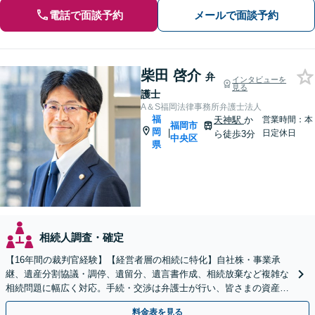
電話で面談予約
メールで面談予約
柴田 啓介
弁
インタビューを
見る
護士
A＆S福岡法律事務所弁護士法人
福
天神駅
か
営業時間：本
福岡市
岡
|
日定休日
ら徒歩3分
中央区
県
相続人調査・確定
【16年間の裁判官経験】【経営者層の相続に特化】自社株・事業承
継、遺産分割協議・調停、遺留分、遺言書作成、相続放棄など複雑な
相続問題に幅広く対応。手続・交渉は弁護士が行い、皆さまの資産と
会社、ご家族の安心を守ります。
料金表を見る