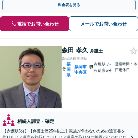
です。有利な結果が得られるよう尽力いたします。
料金表を見る
電話でお問い合わせ
メールでお問い合わせ
森田 孝久
弁護士
森田法律事務所
福
赤坂駅
か
営業時間：本
福岡市
岡
|
日定休日
ら徒歩6分
中央区
県
相続人調査・確定
【赤坂駅5分】【弁護士歴25年以上】親族が争わないための遺言書を
作りたい／遺言を執行してほしい／遺産の取り分に納得がいかないな