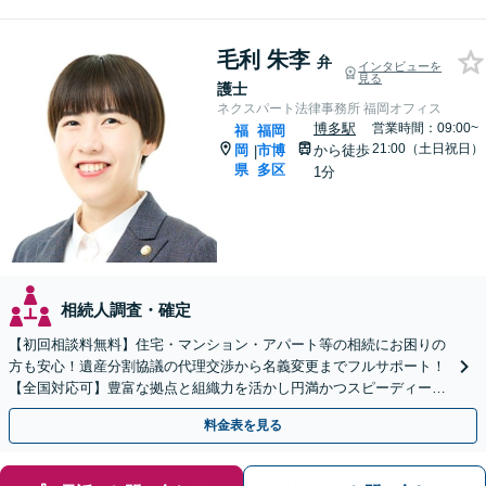
毛利 朱李
弁
インタビューを
見る
護士
ネクスパート法律事務所 福岡オフィス
博多駅
営業時間：09:00~
福
福岡
21:00（土日祝日）
岡
市博
から徒歩
|
県
多区
1分
相続人調査・確定
【初回相談料無料】住宅・マンション・アパート等の相続にお困りの
方も安心！遺産分割協議の代理交渉から名義変更までフルサポート！
【全国対応可】豊富な拠点と組織力を活かし円満かつスピーディーに
相続手続きをお手伝いします【取扱い実績2000件以上】
料金表を見る