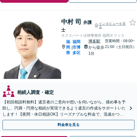
中村 司
弁護
インタビューを見
る
士
ネクスパート法律事務所 福岡オフィス
博多駅
営業時間：09:00~
福
福岡
21:00（土日祝日）
岡
市博
から徒歩
|
県
多区
1分
相続人調査・確定
【初回相談料無料】遺言者のご意向や想いを伺いながら、揉め事を予
防し、円満・円滑な相続が実現できるよう遺言の作成をサポートいた
します！【夜間・休日相談OK】リーズナブルな料金で、迅速かつス
ピーディーにまごころを持って対応させて頂きます。
料金表を見る