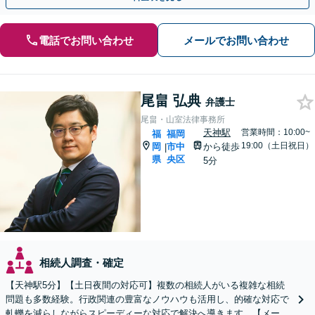
電話でお問い合わせ
メールでお問い合わせ
尾畠 弘典
弁護士
尾畠・山室法律事務所
天神駅
営業時間：10:00~
福
福岡
19:00（土日祝日）
岡
市中
から徒歩
|
県
央区
5分
相続人調査・確定
【天神駅5分】【土日夜間の対応可】複数の相続人がいる複雑な相続
問題も多数経験。行政関連の豊富なノウハウも活用し、的確な対応で
軋轢を減らしながらスピーディーな対応で解決へ導きます。【メール