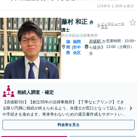
124件中 1-30件を表示
藤村 和正
弁
インタビューを
見る
護士
西日本綜合法律事務所
赤坂駅
か
営業時間：10:00~
福
福岡
13:00（土曜日）
岡
市中
ら徒歩3
|
県
央区
分
相続人調査・確定
【赤坂駅3分】【創立55年の法律事務所】【丁寧なヒアリング】でき
る限り円満に相続が終えられるよう、弁護士が窓口となって話し合い
や手続きを進めます。将来争わないための遺言書作成もサポートいた
します。お困りの際は、お気軽にご相談ください。
料金表を見る