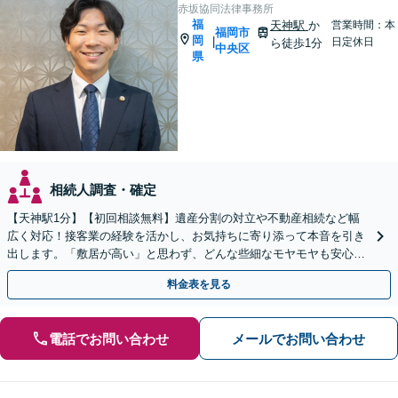
赤坂協同法律事務所
福
天神駅
か
営業時間：本
福岡市
岡
|
日定休日
ら徒歩1分
中央区
県
相続人調査・確定
【天神駅1分】【初回相談無料】遺産分割の対立や不動産相続など幅
広く対応！接客業の経験を活かし、お気持ちに寄り添って本音を引き
出します。「敷居が高い」と思わず、どんな些細なモヤモヤも安心し
てお聞かせください【夜間・休日相談可】
料金表を見る
電話でお問い合わせ
メールでお問い合わせ