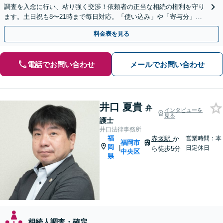
調査を入念に行い、粘り強く交渉！依頼者の正当な相続の権利を守り
ます。土日祝も8〜21時まで毎日対応。「使い込み」や「寄与分」の
調査もお任せください！【遺言書作成や相続放棄も対応】
料金表を見る
電話でお問い合わせ
メールでお問い合わせ
井口 夏貴
弁
インタビューを
見る
護士
井口法律事務所
福
赤坂駅
か
営業時間：本
福岡市
岡
|
日定休日
ら徒歩5分
中央区
県
相続人調査・確定