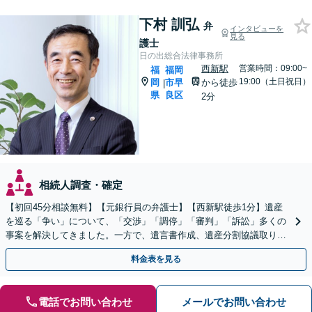
下村 訓弘
弁
インタビューを
見る
護士
日の出総合法律事務所
西新駅
営業時間：09:00~
福
福岡
19:00（土日祝日）
岡
市早
から徒歩
|
県
良区
2分
相続人調査・確定
【初回45分相談無料】【元銀行員の弁護士】【西新駅徒歩1分】遺産
を巡る「争い」について、「交渉」「調停」「審判」「訴訟」多くの
事案を解決してきました。一方で、遺言書作成、遺産分割協議取り纏
め、遺産の換価・名義変更等々の業務も大歓迎です。
料金表を見る
電話でお問い合わせ
メールでお問い合わせ