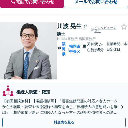
電話でお問い合わせ
メールでお問い合わせ
川波 晃生
弁
インタビューを
見る
護士
Hi法律事務所 福岡事務所
福
天神駅
か
営業時間：本
福岡市
岡
|
日定休日
ら徒歩5分
中央区
県
相続人調査・確定
【初回相談無料】【電話相談可】「遺言無効問題の対応／老人ホーム
からの聴取・調査や医療記録の精査を通じ、被相続人の意思能力を確
認」「相続放棄／新たに相続人となった方への説明や債権者への適切
な対応まで、きめ細やかにサポート」【休日・夜間相談可】
料金表を見る