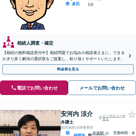
県
多区
1分
相続人調査・確定
【相続の無料相談受付中】相続問題でお悩みの相談者さまに、できる
かぎり多く解決の選択肢をご提案し、粘り強くサポートいたします。
料金表を見る
電話でお問い合わせ
メールでお問い合わせ
安河内 涼介
インタビューを
見る
弁護士
福岡城南法律事務所
福
赤坂駅
か
営業時間：本
福岡市