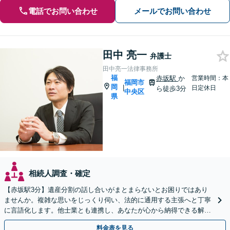
電話でお問い合わせ
メールでお問い合わせ
田中 亮一
弁護士
田中亮一法律事務所
福
赤坂駅
か
営業時間：本
福岡市
岡
|
日定休日
ら徒歩3分
中央区
県
相続人調査・確定
【赤坂駅3分】遺産分割の話し合いがまとまらないとお困りではあり
ませんか。複雑な思いをじっくり伺い、法的に通用する主張へと丁寧
に言語化します。他士業とも連携し、あなたが心から納得できる解決
を目指します。【初回相談無料】
料金表を見る