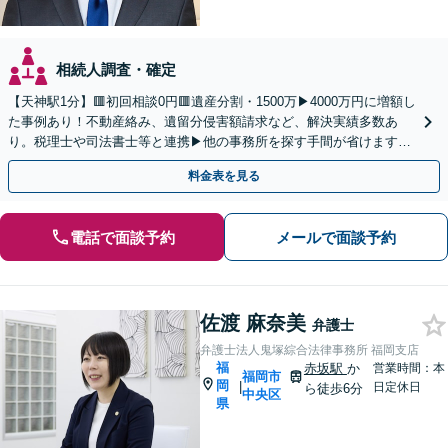
相続人調査・確定
【天神駅1分】🟥初回相談0円🟥遺産分割・1500万▶4000万円に増額し
た事例あり！不動産絡み、遺留分侵害額請求など、解決実績多数あ
り。税理士や司法書士等と連携▶他の事務所を探す手間が省けます！
不動産会社と連携し無料査定&財産調査も◎
料金表を見る
電話で面談予約
メールで面談予約
佐渡 麻奈美
弁護士
弁護士法人鬼塚綜合法律事務所 福岡支店
福
赤坂駅
か
営業時間：本
福岡市
岡
|
日定休日
ら徒歩6分
中央区
県