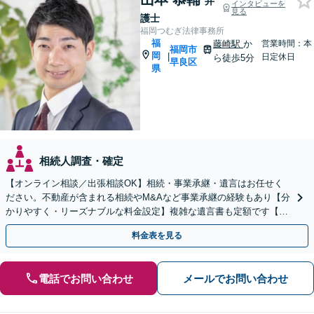
弁
インタビューを
見る
護士
福岡つむぎ法律事務所
福
藤崎駅
か
営業時間：本
福岡市
岡
|
日定休日
ら徒歩5分
早良区
県
相続人調査・確定
【オンライン相談／出張相談OK】相続・事業承継・遺言はお任せく
ださい。不動産が含まれる相続やM&Aなど事業承継の経験もあり【分
かりやすく・リーズナブルな料金設定】複雑な遺言書も定額です【夜
間・休日対応可能】【藤崎駅徒歩5分】【弁護士歴7年】
料金表を見る
電話でお問い合わせ
メールでお問い合わせ