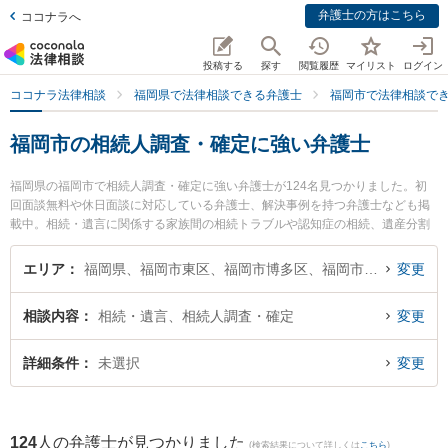
弁護士の方はこちら
ココナラへ
投稿する
探す
閲覧履歴
マイリスト
ログイン
ココナラ法律相談
福岡県で法律相談できる弁護士
福岡市で法律相談で
福岡市の相続人調査・確定に強い弁護士
福岡県の福岡市で相続人調査・確定に強い弁護士が124名見つかりました。初
回面談無料や休日面談に対応している弁護士、解決事例を持つ弁護士なども掲
載中。相続・遺言に関係する家族間の相続トラブルや認知症の相続、遺産分割
等の細かな分野での絞り込み検索もでき便利です。特に西日本綜合法律事務所
の藤村 和正弁護士やA＆S福岡法律事務所弁護士法人の柴田 啓介弁護士、尾
エリア
福岡県、福岡市東区、福岡市博多区、福岡市中央区、福岡市南区、福岡市西区、福岡市城南区、福岡市早良区
変更
畠・山室法律事務所の尾畠 弘典弁護士のプロフィール情報や弁護士費用、強み
などが注目されています。『福岡市で土日や夜間に発生した相続人調査・確定
相談内容
相続・遺言、相続人調査・確定
変更
のトラブルを今すぐに弁護士に相談したい』『相続人調査・確定のトラブル解
決の実績豊富な近くの弁護士を検索したい』『初回相談無料で相続人調査・確
定を法律相談できる福岡市内の弁護士に相談予約したい』などでお困りの相談
詳細条件
未選択
変更
者さんにおすすめです。
124
人の弁護士が見つかりました
(検索結果について詳しくは
こちら
)