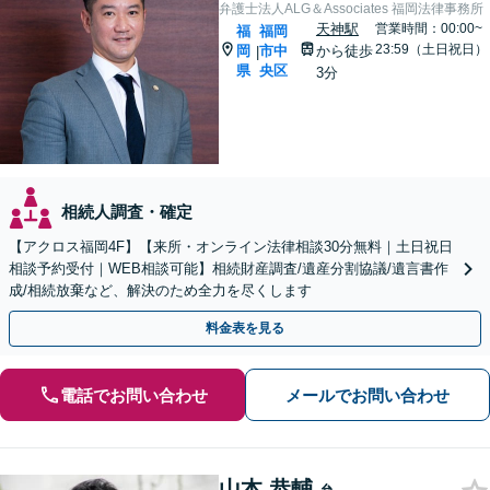
弁護士法人ALG＆Associates 福岡法律事務所
天神駅
営業時間：00:00~
福
福岡
23:59（土日祝日）
岡
市中
から徒歩
|
県
央区
3分
相続人調査・確定
【アクロス福岡4F】【来所・オンライン法律相談30分無料｜土日祝日
相談予約受付｜WEB相談可能】相続財産調査/遺産分割協議/遺言書作
成/相続放棄など、解決のため全力を尽くします
料金表を見る
電話でお問い合わせ
メールでお問い合わせ
山本 恭輔