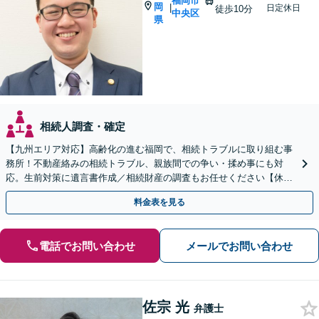
福岡市
岡
|
日定休日
徒歩10分
中央区
県
相続人調査・確定
【九州エリア対応】高齢化の進む福岡で、相続トラブルに取り組む事
務所！不動産絡みの相続トラブル、親族間での争い・揉め事にも対
応。生前対策に遺言書作成／相続財産の調査もお任せください【休
日・夜間面談可】【完全個室】【六本松駅2分】
料金表を見る
電話でお問い合わせ
メールでお問い合わせ
佐宗 光
弁護士