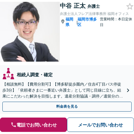
中谷 正太
弁護士
弁護士法人フレア法律事務所 福岡オフィス
福岡
福岡市博多
営業時間：本日定休
|
県
区
日
相続人調査・確定
【相談無料】【費用分割可】【博多駅徒歩圏内／住吉4丁目バス停徒
歩3分】「依頼者さまに一番近い弁護士」として同じ目線に立ち、結
果にこだわった解決を目指します。遺産分割協議・調停／遺留分の侵
害／遺言書の作成／遺産の調査など
料金表を見る
電話でお問い合わせ
メールでお問い合わせ