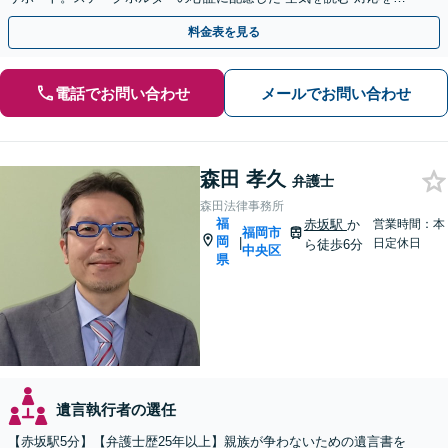
みに、円満な解決を目指します【天神駅１分】
料金表を見る
電話でお問い合わせ
メールでお問い合わせ
森田 孝久
弁護士
森田法律事務所
福
赤坂駅
か
営業時間：本
福岡市
岡
|
日定休日
ら徒歩6分
中央区
県
遺言執行者の選任
【赤坂駅5分】【弁護士歴25年以上】親族が争わないための遺言書を