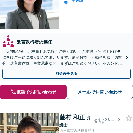
中央区
県
遺言執行者の選任
【天神駅2分｜元検事】お気持ちに寄り添い、ご納得いただける解決
に向けご一緒に取り組んでまいります。遺産分割、不動産相続、遺留
分、遺言書作成、事業承継など、まずはご相談ください。セカンドオ
ピニオン可【休日・夜間相談可｜出張相談＆WEB面談可】
料金表を見る
電話でお問い合わせ
メールでお問い合わせ
藤村 和正
弁
インタビューを
見る
護士
西日本綜合法律事務所