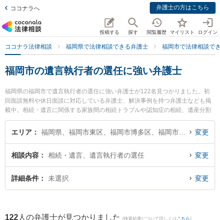
弁護士の方はこちら
ココナラへ
投稿する
探す
閲覧履歴
マイリスト
ログイン
ココナラ法律相談
福岡県で法律相談できる弁護士
福岡市で法律相談で
福岡市の遺言執行者の選任に強い弁護士
福岡県の福岡市で遺言執行者の選任に強い弁護士が122名見つかりました。初
回面談無料や休日面談に対応している弁護士、解決事例を持つ弁護士なども掲
載中。相続・遺言に関係する家族間の相続トラブルや認知症の相続、遺産分割
等の細かな分野での絞り込み検索もでき便利です。特に福岡パシフィック法律
事務所の福地 浩貴弁護士や弁護士法人富士パートナーズ 富士パートナーズ法律
エリア
福岡県、福岡市東区、福岡市博多区、福岡市中央区、福岡市南区、福岡市西区、福岡市城南区、福岡市早良区
変更
事務所 福岡事務所の前田 貴史弁護士、弁護士法人鬼塚綜合法律事務所 福岡支
店の佐渡 麻奈美弁護士のプロフィール情報や弁護士費用、強みなどが注目され
相談内容
相続・遺言、遺言執行者の選任
変更
ています。『福岡市で土日や夜間に発生した遺言執行者の選任のトラブルを今
すぐに弁護士に相談したい』『遺言執行者の選任のトラブル解決の実績豊富な
近くの弁護士を検索したい』『初回相談無料で遺言執行者の選任を法律相談で
詳細条件
未選択
変更
きる福岡市内の弁護士に相談予約したい』などでお困りの相談者さんにおすす
めです。
122
人の弁護士が見つかりました
(検索結果について詳しくは
こちら
)