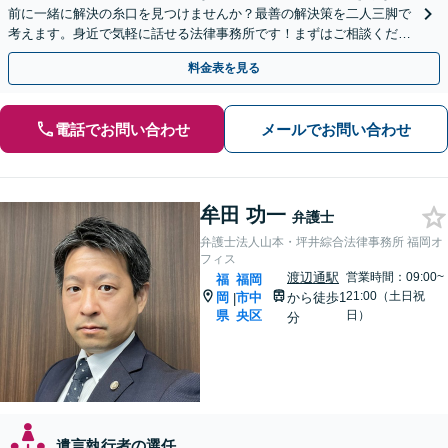
前に一緒に解決の糸口を見つけませんか？最善の解決策を二人三脚で
考えます。身近で気軽に話せる法律事務所です！まずはご相談くださ
い【夜間・休日相談可】【電話・WEB面談可】
料金表を見る
電話でお問い合わせ
メールでお問い合わせ
牟田 功一
弁護士
弁護士法人山本・坪井綜合法律事務所 福岡オ
フィス
渡辺通駅
営業時間：09:00~
福
福岡
21:00（土日祝
岡
市中
から徒歩1
|
県
央区
日）
分
遺言執行者の選任