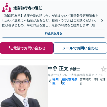
遺言執行者の選任
【城南区友丘】遺産分割の話し合いが進まない／遺留分侵害額請求を
したい／遺産に不動産があるなど、相続トラブルはご相談ください。
依頼者さまとの丁寧な対話を通し、最善の解決をご提案します【駐車
場あり】【バス停目の前】
料金表を見る
電話でお問い合わせ
メールでお問い合わせ
中谷 正太
弁護士
弁護士法人フレア法律事務所 福岡オフィス
福岡
福岡市博多
営業時間：本日定休
|
県
区
日