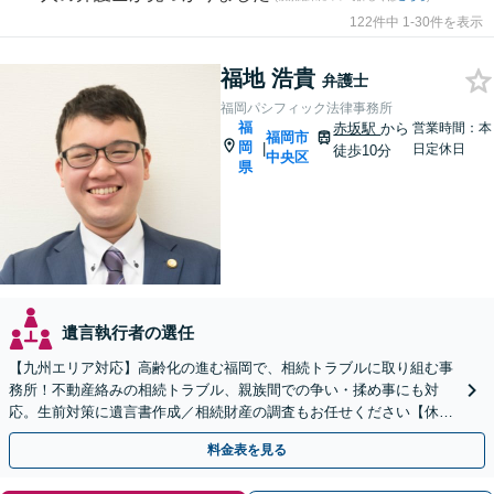
122件中 1-30件を表示
福地 浩貴
弁護士
福岡パシフィック法律事務所
福
赤坂駅
から
営業時間：本
福岡市
岡
|
日定休日
徒歩10分
中央区
県
遺言執行者の選任
【九州エリア対応】高齢化の進む福岡で、相続トラブルに取り組む事
務所！不動産絡みの相続トラブル、親族間での争い・揉め事にも対
応。生前対策に遺言書作成／相続財産の調査もお任せください【休
日・夜間面談可】【完全個室】【六本松駅2分】
料金表を見る