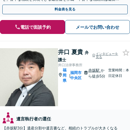
侵害額請求が有効」【夜間・休日相談可】【完全個室相談】
料金表を見る
電話で面談予約
メールでお問い合わせ
井口 夏貴
弁
インタビューを
見る
護士
井口法律事務所
福
赤坂駅
か
営業時間：本
福岡市
岡
|
日定休日
ら徒歩5分
中央区
県
遺言執行者の選任
【赤坂駅3分】遺産分割や遺言書など、相続のトラブルが大きくなる