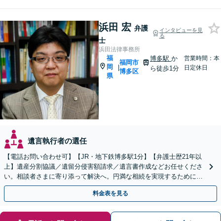
浜田 宏
弁護
インタビューを見
る
士
浜田法律事務所
福
博多駅
か
営業時間：本
福岡市
岡
|
日定休日
ら徒歩1分
博多区
県
遺言執行者の選任
【電話お問い合わせ可】【JR・地下鉄博多駅1分】【弁護士歴21年以
上】遺産分割協議／遺留分侵害額請求／遺言書作成などお任せくださ
い。相談者さまに寄り添って解決へ。円満な相続を実現するために
も、経験豊富な弁護士にお任せください
料金表を見る