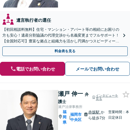
遺言執行者の選任
【初回相談料無料】住宅・マンション・アパート等の相続にお困りの
方も安心！遺産分割協議の代理交渉から名義変更までフルサポート！
【全国対応可】豊富な拠点と組織力を活かし円満かつスピーディーに
相続手続きをお手伝いします【取扱い実績2000件以上】
料金表を見る
電話でお問い合わせ
メールでお問い合わせ
瀬戸 伸一
弁
インタビューを
見る
護士
瀬戸法律事務所
福
赤坂駅
か
営業時間：本
福岡市
岡
|
日定休日
ら徒歩7分
中央区
県