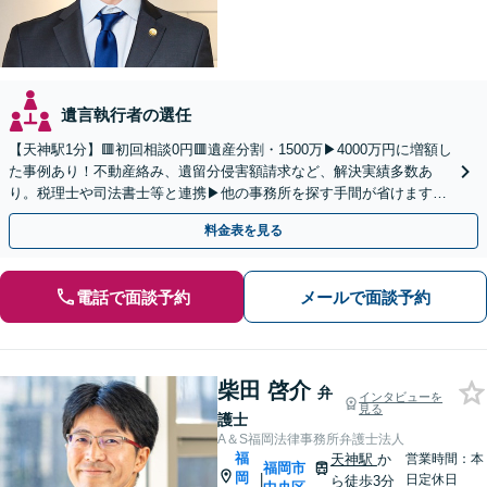
遺言執行者の選任
【天神駅1分】🟥初回相談0円🟥遺産分割・1500万▶4000万円に増額し
た事例あり！不動産絡み、遺留分侵害額請求など、解決実績多数あ
り。税理士や司法書士等と連携▶他の事務所を探す手間が省けます！
不動産会社と連携し無料査定&財産調査も◎
料金表を見る
電話で面談予約
メールで面談予約
柴田 啓介
弁
インタビューを
見る
護士
A＆S福岡法律事務所弁護士法人
福
天神駅
か
営業時間：本
福岡市
岡
|
日定休日
ら徒歩3分