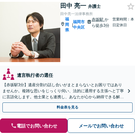
田中 亮一
弁護士
田中亮一法律事務所
福
赤坂駅
か
営業時間：本
福岡市
岡
|
日定休日
ら徒歩3分
中央区
県
遺言執行者の選任
【赤坂駅3分】遺産分割の話し合いがまとまらないとお困りではあり
ませんか。複雑な思いをじっくり伺い、法的に通用する主張へと丁寧
に言語化します。他士業とも連携し、あなたが心から納得できる解決
を目指します。【初回相談無料】
料金表を見る
電話でお問い合わせ
メールでお問い合わせ