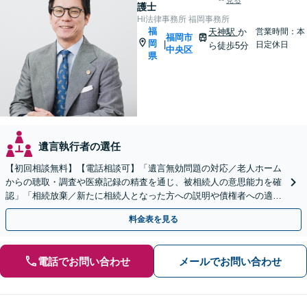
見る
護士
Hi法律事務所 福岡事務所
福
天神駅
か
営業時間：本
福岡市
岡
|
日定休日
ら徒歩5分
中央区
県
遺言執行者の選任
【初回相談無料】【電話相談可】「遺言無効問題の対応／老人ホーム
からの聴取・調査や医療記録の精査を通じ、被相続人の意思能力を確
認」「相続放棄／新たに相続人となった方への説明や債権者への適切
な対応まで、きめ細やかにサポート」【休日・夜間相談可】
料金表を見る
電話でお問い合わせ
メールでお問い合わせ