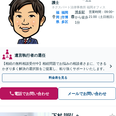
見る
護士
ネクスパート法律事務所 福岡オフィス
博多駅
営業時間：09:00~
福
福岡
21:00（土日祝日）
岡
市博
から徒歩
|
県
多区
1分
遺言執行者の選任
【相続の無料相談受付中】相続問題でお悩みの相談者さまに、できる
かぎり多く解決の選択肢をご提案し、粘り強くサポートいたします。
料金表を見る
電話でお問い合わせ
メールでお問い合わせ
下村 訓弘