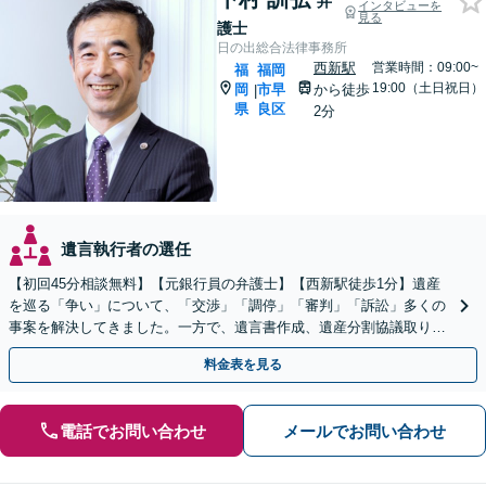
弁
インタビューを
見る
護士
日の出総合法律事務所
西新駅
営業時間：09:00~
福
福岡
19:00（土日祝日）
岡
市早
から徒歩
|
県
良区
2分
遺言執行者の選任
【初回45分相談無料】【元銀行員の弁護士】【西新駅徒歩1分】遺産
を巡る「争い」について、「交渉」「調停」「審判」「訴訟」多くの
事案を解決してきました。一方で、遺言書作成、遺産分割協議取り纏
め、遺産の換価・名義変更等々の業務も大歓迎です。
料金表を見る
電話でお問い合わせ
メールでお問い合わせ