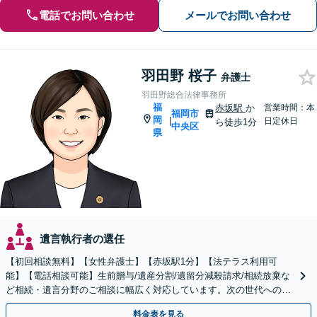
電話でお問い合わせ
メールでお問い合わせ
羽田野 桜子
弁護士
羽田野総合法律事務所
福
赤坂駅
か
営業時間：本
福岡市
岡
|
日定休日
ら徒歩1分
中央区
県
遺言執行者の選任
【初回相談無料】【女性弁護士】【赤坂駅1分】【法テラス利用可
能】【電話相談可能】生前贈与/遺産分割/遺留分減殺請求/相続放棄な
ど相続・遺言分野のご相談に幅広く対応しています。次の世代へのよ
り良いバトンパスをお手伝いさせていただきます。
料金表を見る