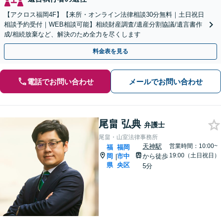
【アクロス福岡4F】【来所・オンライン法律相談30分無料｜土日祝日
相談予約受付｜WEB相談可能】相続財産調査/遺産分割協議/遺言書作
成/相続放棄など、解決のため全力を尽くします
料金表を見る
電話でお問い合わせ
メールでお問い合わせ
尾畠 弘典
弁護士
尾畠・山室法律事務所
天神駅
営業時間：10:00~
福
福岡
19:00（土日祝日）
岡
市中
から徒歩
|
県
央区
5分