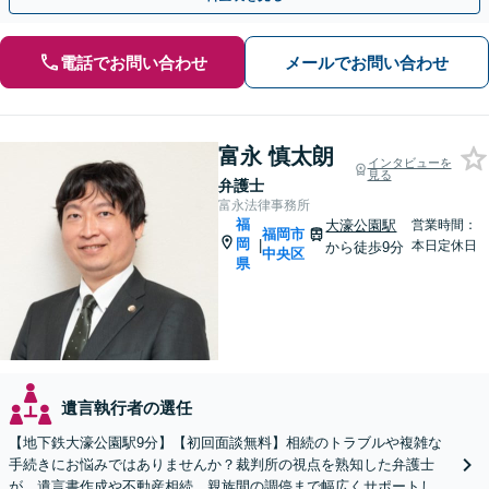
電話でお問い合わせ
メールでお問い合わせ
富永 慎太朗
インタビューを
見る
弁護士
富永法律事務所
福
大濠公園駅
営業時間：
福岡市
岡
|
本日定休日
から徒歩9分
中央区
県
遺言執行者の選任
【地下鉄大濠公園駅9分】【初回面談無料】相続のトラブルや複雑な
手続きにお悩みではありませんか？裁判所の視点を熟知した弁護士
が、遺言書作成や不動産相続、親族間の調停まで幅広くサポートしま