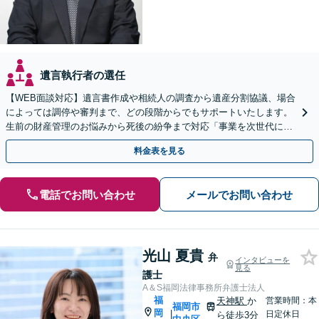
遺言執行者の選任
【WEB面談対応】遺言書作成や相続人の調査から遺産分割協議、場合
によっては調停や審判まで、どの段階からでもサポートいたします。
生前の財産管理のお悩みから死後の紛争まで対応「事業を次世代に引
き継ぐ安心の事業承継をサポート」【完全個室相談】
料金表を見る
電話でお問い合わせ
メールでお問い合わせ
光山 夏貴
弁
インタビューを
見る
護士
A＆S福岡法律事務所弁護士法人
福
天神駅
か
営業時間：本
福岡市
岡
|
日定休日
ら徒歩3分