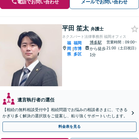
電話でお問い合わせ
メールでお問い合わせ
平田 笙太
弁護士
ネクスパート法律事務所 福岡オフィス
博多駅
営業時間：09:00~
福
福岡
21:00（土日祝日）
岡
市博
から徒歩
|
県
多区
1分
遺言執行者の選任
【相続の無料相談受付中】相続問題でお悩みの相談者さまに、できる
かぎり多く解決の選択肢をご提案し、粘り強くサポートいたします。
料金表を見る