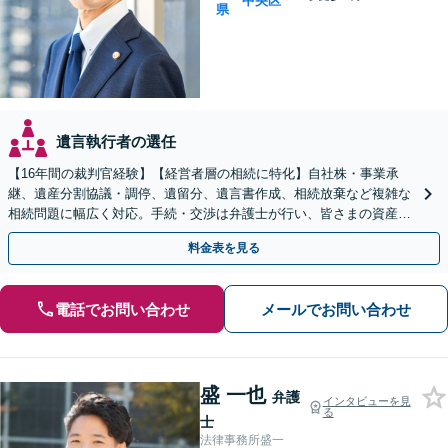
中央区
県
遺言執行者の選任
【16年間の裁判官経験】【経営者層の相続に特化】自社株・事業承
継、遺産分割協議・調停、遺留分、遺言書作成、相続放棄など複雑な
相続問題に幅広く対応。手続・交渉は弁護士が行い、皆さまの資産と
会社、ご家族の安心を守ります。
料金表を見る
電話でお問い合わせ
メールでお問い合わせ
盛 一也
弁護
インタビューを見
る
士
法律事務所盛一