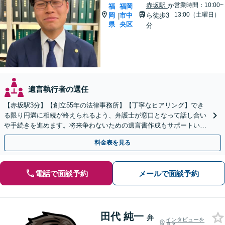
赤坂駅
か
営業時間：10:00~
福
福岡
13:00（土曜日）
岡
市中
ら徒歩3
|
県
央区
分
遺言執行者の選任
【赤坂駅3分】【創立55年の法律事務所】【丁寧なヒアリング】でき
る限り円満に相続が終えられるよう、弁護士が窓口となって話し合い
や手続きを進めます。将来争わないための遺言書作成もサポートいた
します。お困りの際は、お気軽にご相談ください。
料金表を見る
電話で面談予約
メールで面談予約
田代 純一
弁
インタビューを