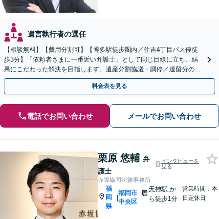
遺言執行者の選任
【相談無料】【費用分割可】【博多駅徒歩圏内／住吉4丁目バス停徒
歩3分】「依頼者さまに一番近い弁護士」として同じ目線に立ち、結
果にこだわった解決を目指します。遺産分割協議・調停／遺留分の侵
害／遺言書の作成／遺産の調査など
料金表を見る
電話でお問い合わせ
メールでお問い合わせ
栗原 悠輔
弁
インタビューを
見る
護士
赤坂協同法律事務所
福
天神駅
か
営業時間：本
福岡市
岡
|
日定休日
ら徒歩1分
中央区
県