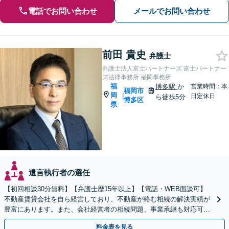
電話でお問い合わせ
メールでお問い合わせ
前田 貴史
弁護士
弁護士法人富士パートナーズ 富士パートナー
ズ法律事務所 福岡事務所
福
博多駅
か
営業時間：本
福岡市
岡
|
日定休日
ら徒歩5分
博多区
県
遺言執行者の選任
【初回相談30分無料】【弁護士歴15年以上】【電話・WEB面談可】
不動産賃貸会社を自ら経営しており、不動産が絡む相続の解決実績が
豊富にあります。また、会社経営者の相続問題、事業承継も対応可能
です。有利な結果が得られるよう尽力いたします。
料金表を見る