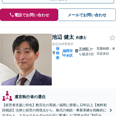
電話でお問い合わせ
メールでお問い合わせ
池辺 健太
弁護士
池辺法律事務所
福
天神駅
か
営業時間：本
福岡市
岡
|
日定休日
ら徒歩1分
中央区
県
遺言執行者の選任
【経営者支援に特化】数百社の実績／福岡に密着し12年以上【無料初
回相談】法律と経営の両視点から、株式の相続・事業承継を戦略的に
サポート。ステークホルダーの心証に配慮した”空気を読む”対応を強