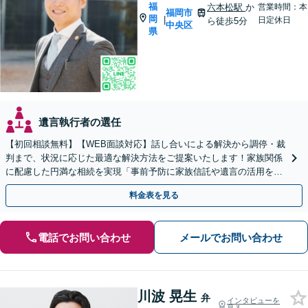
福
六本松駅
か
営業時間：本
福岡市
岡
|
日定休日
ら徒歩5分
中央区
県
遺言執行者の選任
【初回相談無料】【WEB面談対応】話し合いによる解決から調停・裁
判まで、状況に応じた最適な解決方法をご提案いたします！家族関係
に配慮した円満な相続を実現「事前予防に家族信託や遺言の活用を」
「相続税に関するご相談にも対応」【休日・夜間相談可】
料金表を見る
電話でお問い合わせ
メールでお問い合わせ
川波 晃生
弁
インタビューを