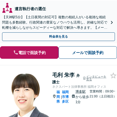
遺言執行者の選任
【天神駅5分】【土日夜間の対応可】複数の相続人がいる複雑な相続
問題も多数経験。行政関連の豊富なノウハウも活用し、的確な対応で
軋轢を減らしながらスピーディーな対応で解決へ導きます。【メール
／オンライン相談可】
料金表を見る
電話で面談予約
メールで面談予約
毛利 朱李
弁
インタビューを
見る
護士
ネクスパート法律事務所 福岡オフィス
博多駅
営業時間：09:00~
福
福岡
21:00（土日祝日）
岡
市博
から徒歩
|
県
多区
1分