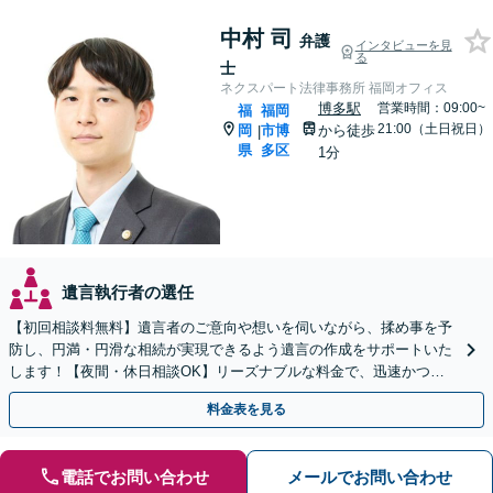
中村 司
弁護
インタビューを見
る
士
ネクスパート法律事務所 福岡オフィス
博多駅
営業時間：09:00~
福
福岡
21:00（土日祝日）
岡
市博
から徒歩
|
県
多区
1分
遺言執行者の選任
【初回相談料無料】遺言者のご意向や想いを伺いながら、揉め事を予
防し、円満・円滑な相続が実現できるよう遺言の作成をサポートいた
します！【夜間・休日相談OK】リーズナブルな料金で、迅速かつス
ピーディーにまごころを持って対応させて頂きます。
料金表を見る
電話でお問い合わせ
メールでお問い合わせ