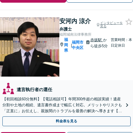
安河内 涼介
インタビューを
見る
弁護士
福岡城南法律事務所
福
赤坂駅
か
営業時間：本
福岡市
岡
|
日定休日
ら徒歩5分
中央区
県
遺言執行者の選任
【初回相談60分無料】【電話相談可】年間300件超の相談実績！遺産
分割や土地の相続、遺言書作成まで幅広く対応。メリットやリスクも
「正直に」お伝えし、親族間のトラブルを最善の解決へ導きます【法
テラス利用可】
料金表を見る