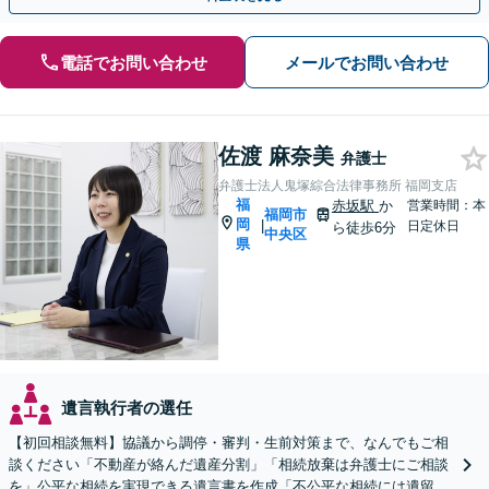
電話でお問い合わせ
メールでお問い合わせ
佐渡 麻奈美
弁護士
弁護士法人鬼塚綜合法律事務所 福岡支店
福
赤坂駅
か
営業時間：本
福岡市
岡
|
日定休日
ら徒歩6分
中央区
県
遺言執行者の選任
【初回相談無料】協議から調停・審判・生前対策まで、なんでもご相
談ください「不動産が絡んだ遺産分割」「相続放棄は弁護士にご相談
を」公平な相続を実現できる遺言書を作成「不公平な相続には遺留分