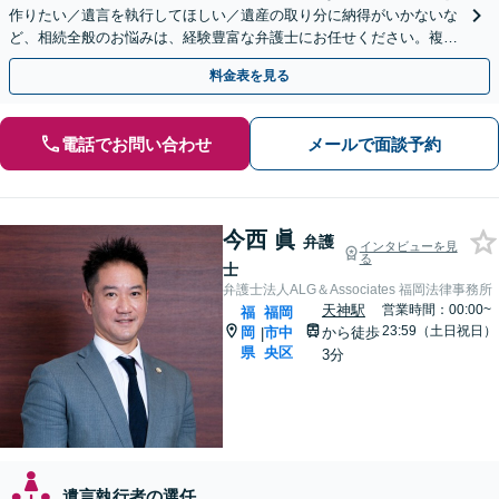
作りたい／遺言を執行してほしい／遺産の取り分に納得がいかないな
ど、相続全般のお悩みは、経験豊富な弁護士にお任せください。複雑
な問題も粘り強く対応し、解決に導きます。
料金表を見る
電話でお問い合わせ
メールで面談予約
今西 眞
弁護
インタビューを見
る
士
弁護士法人ALG＆Associates 福岡法律事務所
天神駅
営業時間：00:00~
福
福岡
23:59（土日祝日）
岡
市中
から徒歩
|
県
央区
3分
遺言執行者の選任