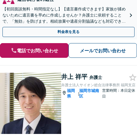
【初回面談無料・時間指定なし】【遺言書作成できます】家族が揉め
ないために遺言書を早めに作成しませんか？弁護士に依頼すること
で、「無効」を防げます。相続放棄や遺産分割協議なども対応できま
す。【訪問相談可】【土日祝・夜間早朝も対応】
料金表を見る
電話でお問い合わせ
メールでお問い合わせ
井上 祥平
弁護士
弁護士法人サイオン総合法律事務所 福岡支店
福岡
福岡市城南
営業時間：本日定休
|
県
区
日