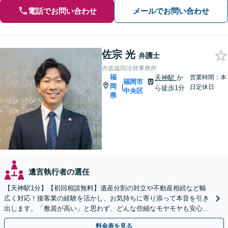
電話でお問い合わせ
メールでお問い合わせ
佐宗 光
弁護士
赤坂協同法律事務所
福
天神駅
か
営業時間：本
福岡市
岡
|
日定休日
ら徒歩1分
中央区
県
遺言執行者の選任
【天神駅1分】【初回相談無料】遺産分割の対立や不動産相続など幅
広く対応！接客業の経験を活かし、お気持ちに寄り添って本音を引き
出します。「敷居が高い」と思わず、どんな些細なモヤモヤも安心し
てお聞かせください【夜間・休日相談可】
料金表を見る