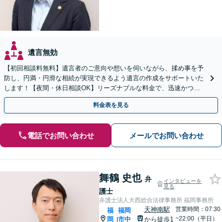
遺言無効
【初回相談料無料】遺言者のご意向や想いを伺いながら、揉め事を予
防し、円満・円滑な相続が実現できるよう遺言の作成をサポートいた
します！【夜間・休日相談OK】リーズナブルな料金で、迅速かつス
ピーディーにまごころを持って対応させて頂きます。
料金表を見る
電話でお問い合わせ
メールでお問い合わせ
舞鶴 史也
弁
インタビューを
見る
護士
弁護士法人大西総合法律事務所 福岡事務所
天神南駅
営業時間：07:30
福
福岡
~22:00（平日）
岡
市中
から徒歩1
|