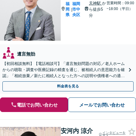
天神駅
か
営業時間：09:00
福
福岡
~18:00（平日）
岡
市中
ら徒歩5
|
県
央区
分
遺言無効
【初回相談無料】【電話相談可】「遺言無効問題の対応／老人ホーム
からの聴取・調査や医療記録の精査を通じ、被相続人の意思能力を確
認」「相続放棄／新たに相続人となった方への説明や債権者への適切
な対応まで、きめ細やかにサポート」【休日・夜間相談可】
料金表を見る
電話でお問い合わせ
メールでお問い合わせ
安河内 涼介
インタビューを