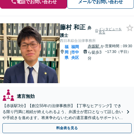
電話でお問い合わせ
メールでお問い合わせ
藤村 和正
弁
インタビューを
見る
護士
西日本綜合法律事務所
赤坂駅
か
営業時間：09:30
福
福岡
~17:30（平日）
岡
市中
ら徒歩3
|
県
央区
分
遺言無効
【赤坂駅3分】【創立55年の法律事務所】【丁寧なヒアリング】でき
る限り円満に相続が終えられるよう、弁護士が窓口となって話し合い
や手続きを進めます。将来争わないための遺言書作成もサポートいた
します。お困りの際は、お気軽にご相談ください。
料金表を見る