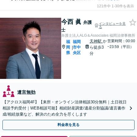
121件中 1-30件を表示
今西 眞
弁護
インタビューを見
る
士
弁護士法人ALG＆Associates 福岡法律事務所
天神駅
か
営業時間：00:00
福
福岡
~23:59（平日）
岡
市中
ら徒歩3
|
県
央区
分
遺言無効
【アクロス福岡4F】【来所・オンライン法律相談30分無料｜土日祝日
相談予約受付｜WEB相談可能】相続財産調査/遺産分割協議/遺言書作
成/相続放棄など、解決のため全力を尽くします
料金表を見る