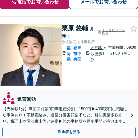
電話でお問い合わせ
メールでお問い合わせ
栗原 悠輔
弁
インタビューを
見る
護士
赤坂協同法律事務所
天神駅
か
営業時間：09:00
福
福岡
~21:00（平日）
岡
市中
ら徒歩1
|
県
央区
分
遺言無効
【天神駅1分】🟥初回相談0円🟥遺産分割・1500万▶4000万円に増額し
た事例あり！不動産絡み、遺留分侵害額請求など、解決実績多数あ
り。税理士や司法書士等と連携▶他の事務所を探す手間が省けます！
不動産会社と連携し無料査定&財産調査も◎
料金表を見る