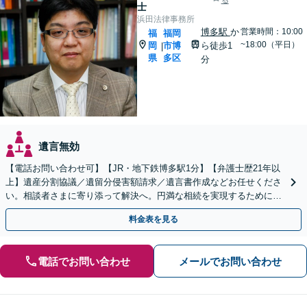
る
士
浜田法律事務所
博多駅
か
営業時間：10:00
福
福岡
~18:00（平日）
岡
市博
ら徒歩1
|
県
多区
分
遺言無効
【電話お問い合わせ可】【JR・地下鉄博多駅1分】【弁護士歴21年以
上】遺産分割協議／遺留分侵害額請求／遺言書作成などお任せくださ
い。相談者さまに寄り添って解決へ。円満な相続を実現するために
も、経験豊富な弁護士にお任せください
料金表を見る
電話でお問い合わせ
メールでお問い合わせ