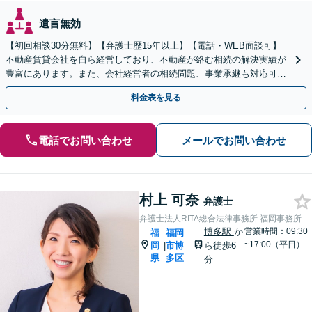
遺言無効
【初回相談30分無料】【弁護士歴15年以上】【電話・WEB面談可】
不動産賃貸会社を自ら経営しており、不動産が絡む相続の解決実績が
豊富にあります。また、会社経営者の相続問題、事業承継も対応可能
です。有利な結果が得られるよう尽力いたします。
料金表を見る
電話でお問い合わせ
メールでお問い合わせ
村上 可奈
弁護士
弁護士法人RITA総合法律事務所 福岡事務所
博多駅
か
営業時間：09:30
福
福岡
~17:00（平日）
岡
市博
ら徒歩6
|
県
多区
分