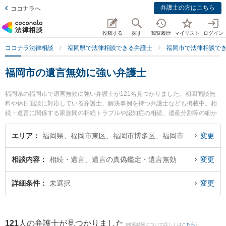
弁護士の方はこちら
ココナラへ
投稿する
探す
閲覧履歴
マイリスト
ログイン
ココナラ法律相談
福岡県で法律相談できる弁護士
福岡市で法律相談で
福岡市の遺言無効に強い弁護士
福岡県の福岡市で遺言無効に強い弁護士が121名見つかりました。初回面談無
料や休日面談に対応している弁護士、解決事例を持つ弁護士なども掲載中。相
続・遺言に関係する家族間の相続トラブルや認知症の相続、遺産分割等の細か
な分野での絞り込み検索もでき便利です。特に弁護士法人ALG＆Associates 福
岡法律事務所の今西 眞弁護士や赤坂協同法律事務所の佐宗 光弁護士、池辺法律
エリア
福岡県、福岡市東区、福岡市博多区、福岡市中央区、福岡市南区、福岡市西区、福岡市城南区、福岡市早良区
変更
事務所の池辺 健太弁護士のプロフィール情報や弁護士費用、強みなどが注目さ
れています。『福岡市で土日や夜間に発生した遺言無効のトラブルを今すぐに
相談内容
相続・遺言、遺言の真偽鑑定・遺言無効
変更
弁護士に相談したい』『遺言無効のトラブル解決の実績豊富な近くの弁護士を
検索したい』『初回相談無料で遺言無効を法律相談できる福岡市内の弁護士に
相談予約したい』などでお困りの相談者さんにおすすめです。
詳細条件
未選択
変更
121
人の弁護士が見つかりました
(検索結果について詳しくは
こちら
)