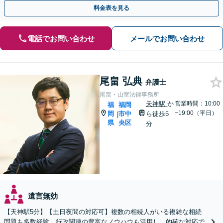
ピニオン可【休日・夜間相談可｜出張相談＆WEB面談可】
料金表を見る
電話でお問い合わせ
メールでお問い合わせ
尾畠 弘典
弁護士
尾畠・山室法律事務所
天神駅
か
営業時間：10:00
福
福岡
~19:00（平日）
岡
市中
ら徒歩5
|
県
央区
分
遺言無効
【天神駅5分】【土日夜間の対応可】複数の相続人がいる複雑な相続
問題も多数経験。行政関連の豊富なノウハウも活用し、的確な対応で