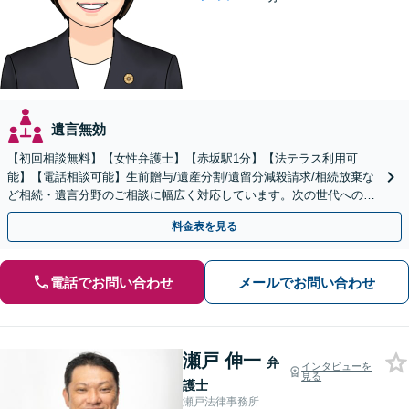
遺言無効
【初回相談無料】【女性弁護士】【赤坂駅1分】【法テラス利用可
能】【電話相談可能】生前贈与/遺産分割/遺留分減殺請求/相続放棄な
ど相続・遺言分野のご相談に幅広く対応しています。次の世代へのよ
り良いバトンパスをお手伝いさせていただきます。
料金表を見る
電話でお問い合わせ
メールでお問い合わせ
瀬戸 伸一
弁
インタビューを
見る
護士
瀬戸法律事務所