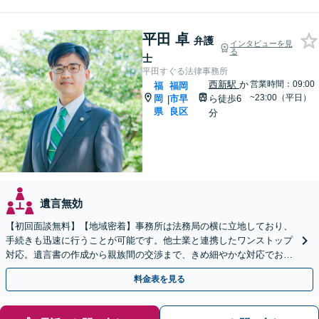
平田 卓
弁護
インタビューを見
る
士
平田すぐる法律事務所
西新駅
か
営業時間：09:00
福
福岡
~23:00（平日）
岡
市早
ら徒歩6
|
県
良区
分
遺言無効
【初回面談無料】【地域密着】事務所は法務局の横に立地しており、
手続きも迅速に行うことが可能です。他士業と連携したワンストップ
対応。遺言書の作成から親族間の交渉まで、きめ細やかな対応でお手
伝いいたします。【メール24時間受付】
料金表を見る