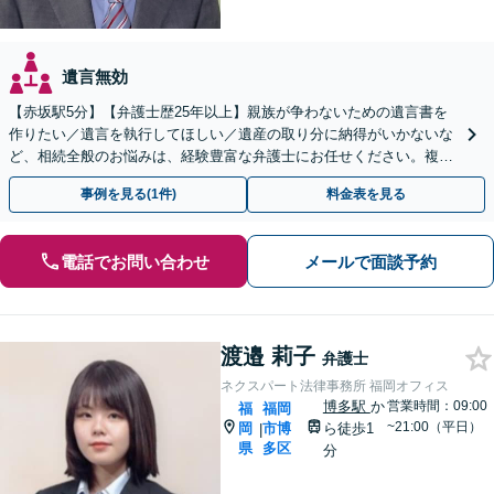
遺言無効
【赤坂駅5分】【弁護士歴25年以上】親族が争わないための遺言書を
作りたい／遺言を執行してほしい／遺産の取り分に納得がいかないな
ど、相続全般のお悩みは、経験豊富な弁護士にお任せください。複雑
な問題も粘り強く対応し、解決に導きます。
事例を見る(1件)
料金表を見る
電話でお問い合わせ
メールで面談予約
渡邉 莉子
弁護士
ネクスパート法律事務所 福岡オフィス
博多駅
か
営業時間：09:00
福
福岡
~21:00（平日）
岡
市博
ら徒歩1
|
県
多区
分