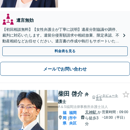
遺言無効
【初回相談無料】【女性弁護士が丁寧に説明】遺産分割協議や調停、
裁判に対応いたします。遺留分侵害額請求や相続放棄、限定承認、不
動産相続などお任せください。遺言書の作成や執行もサポートいたし
ます【博多駅6分】
料金表を見る
メールでお問い合わせ
柴田 啓介
弁
インタビューを
見る
護士
A＆S福岡法律事務所弁護士法人
天神駅
か
営業時間：09:00
福
福岡
~18:00（平日）
岡
市中
ら徒歩3
|
県
央区
分