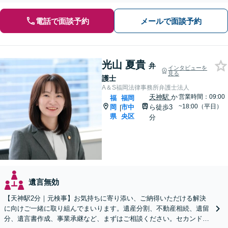
電話で面談予約
メールで面談予約
光山 夏貴
弁
インタビューを
見る
護士
A＆S福岡法律事務所弁護士法人
天神駅
か
営業時間：09:00
福
福岡
~18:00（平日）
岡
市中
ら徒歩3
|
県
央区
分
遺言無効
【天神駅2分｜元検事】お気持ちに寄り添い、ご納得いただける解決
に向けご一緒に取り組んでまいります。遺産分割、不動産相続、遺留
分、遺言書作成、事業承継など、まずはご相談ください。セカンドオ