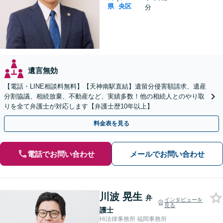
県
央区
分
遺言無効
【電話・LINE相談料無料】【天神南駅直結】遺留分侵害額請求、遺産
分割協議、相続放棄、不動産など、実績多数！他の相続人とのやり取
りを全て弁護士が対応します【弁護士歴10年以上】
料金表を見る
電話でお問い合わせ
メールでお問い合わせ
川波 晃生
弁
インタビューを
見る
護士
Hi法律事務所 福岡事務所