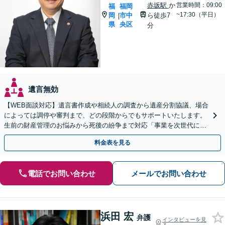
赤坂駅
か
営業時間：09:00
福
福岡
~17:30（平日）
岡
市中
ら徒歩7
|
県
央区
分
遺言無効
【WEB面談対応】遺言書作成や相続人の調査から遺産分割協議、場合
によっては調停や審判まで、どの段階からでもサポートいたします。
生前の財産管理のお悩みから死後の紛争まで対応「事業を次世代に引
き継ぐ安心の事業承継をサポート」【完全個室相談】
料金表を見る
電話でお問い合わせ
メールでお問い合わせ
浜田 宏
弁護
インタビューを見