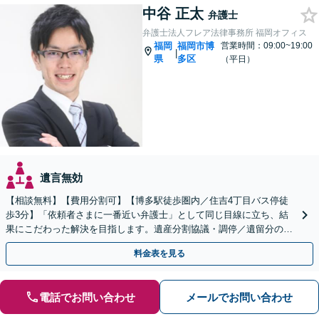
中谷 正太
弁護士
弁護士法人フレア法律事務所 福岡オフィス
福岡
福岡市博
営業時間：09:00~19:00
|
県
多区
（平日）
遺言無効
【相談無料】【費用分割可】【博多駅徒歩圏内／住吉4丁目バス停徒
歩3分】「依頼者さまに一番近い弁護士」として同じ目線に立ち、結
果にこだわった解決を目指します。遺産分割協議・調停／遺留分の侵
害／遺言書の作成／遺産の調査など
料金表を見る
電話でお問い合わせ
メールでお問い合わせ