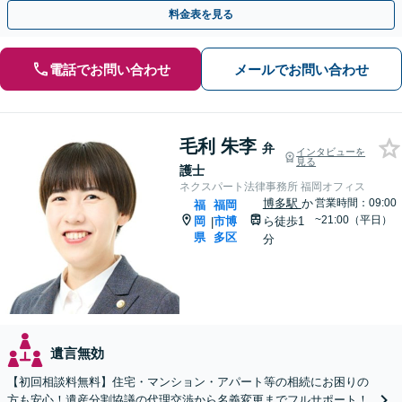
調査もお任せください！【遺言書作成や相続放棄も対応】
料金表を見る
電話でお問い合わせ
メールでお問い合わせ
毛利 朱李
弁
インタビューを
見る
護士
ネクスパート法律事務所 福岡オフィス
博多駅
か
営業時間：09:00
福
福岡
~21:00（平日）
岡
市博
ら徒歩1
|
県
多区
分
遺言無効
【初回相談料無料】住宅・マンション・アパート等の相続にお困りの
方も安心！遺産分割協議の代理交渉から名義変更までフルサポート！