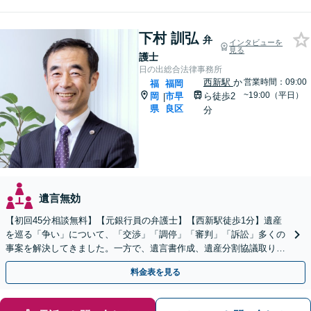
下村 訓弘
弁
インタビューを
見る
護士
日の出総合法律事務所
西新駅
か
営業時間：09:00
福
福岡
~19:00（平日）
岡
市早
ら徒歩2
|
県
良区
分
遺言無効
【初回45分相談無料】【元銀行員の弁護士】【西新駅徒歩1分】遺産
を巡る「争い」について、「交渉」「調停」「審判」「訴訟」多くの
事案を解決してきました。一方で、遺言書作成、遺産分割協議取り纏
め、遺産の換価・名義変更等々の業務も大歓迎です。
料金表を見る