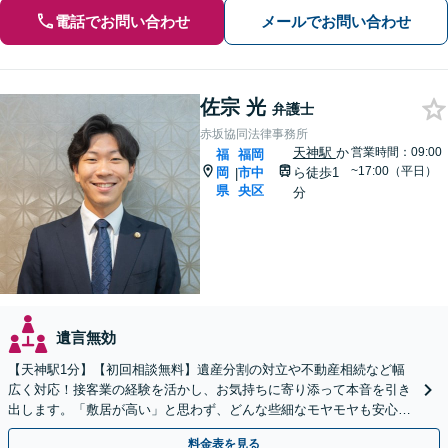
電話でお問い合わせ
メールでお問い合わせ
佐宗 光
弁護士
赤坂協同法律事務所
天神駅
か
営業時間：09:00
福
福岡
~17:00（平日）
岡
市中
ら徒歩1
|
県
央区
分
遺言無効
【天神駅1分】【初回相談無料】遺産分割の対立や不動産相続など幅
広く対応！接客業の経験を活かし、お気持ちに寄り添って本音を引き
出します。「敷居が高い」と思わず、どんな些細なモヤモヤも安心し
てお聞かせください【夜間・休日相談可】
料金表を見る