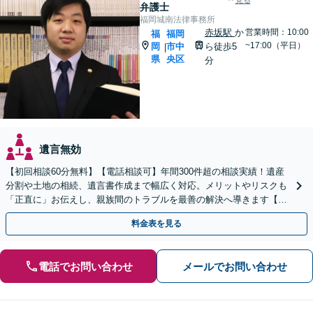
見る
弁護士
福岡城南法律事務所
赤坂駅
か
営業時間：10:00
福
福岡
~17:00（平日）
岡
市中
ら徒歩5
|
県
央区
分
遺言無効
【初回相談60分無料】【電話相談可】年間300件超の相談実績！遺産
分割や土地の相続、遺言書作成まで幅広く対応。メリットやリスクも
「正直に」お伝えし、親族間のトラブルを最善の解決へ導きます【法
テラス利用可】
料金表を見る
電話でお問い合わせ
メールでお問い合わせ