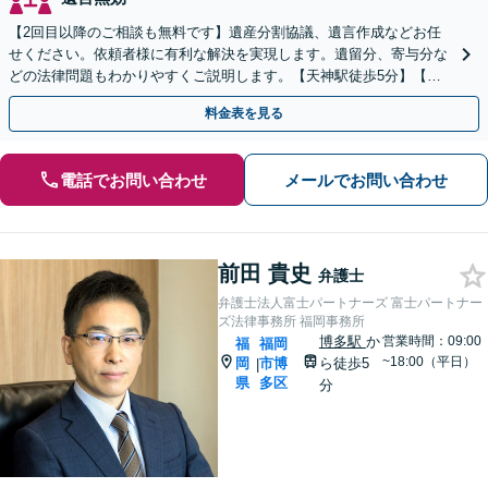
【2回目以降のご相談も無料です】遺産分割協議、遺言作成などお任
せください。依頼者様に有利な解決を実現します。遺留分、寄与分な
どの法律問題もわかりやすくご説明します。【天神駅徒歩5分】【中
央区役所目の前】
料金表を見る
電話でお問い合わせ
メールでお問い合わせ
前田 貴史
弁護士
弁護士法人富士パートナーズ 富士パートナー
ズ法律事務所 福岡事務所
博多駅
か
営業時間：09:00
福
福岡
~18:00（平日）
岡
市博
ら徒歩5
|
県
多区
分