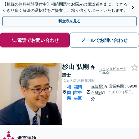
【相続の無料相談受付中】相続問題でお悩みの相談者さまに、できる
かぎり多く解決の選択肢をご提案し、粘り強くサポートいたします。
料金表を見る
電話でお問い合わせ
メールでお問い合わせ
杉山 弘剛
弁
インタビューを
見る
護士
福岡大名法律事務所
赤坂駅
か
営業時間：09:00
福
福岡
~18:00（平日）
岡
市中
ら徒歩1
|
県
央区
分
遺言無効