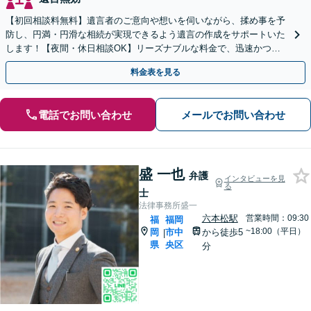
【初回相談料無料】遺言者のご意向や想いを伺いながら、揉め事を予
防し、円満・円滑な相続が実現できるよう遺言の作成をサポートいた
します！【夜間・休日相談OK】リーズナブルな料金で、迅速かつス
ピーディーにまごころを持って対応させて頂きます。
料金表を見る
電話でお問い合わせ
メールでお問い合わせ
盛 一也
弁護
インタビューを見
る
士
法律事務所盛一
六本松駅
営業時間：09:30
福
福岡
~18:00（平日）
岡
市中
から徒歩5
|
県
央区
分