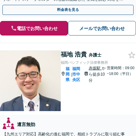
みに、円満な解決を目指します【天神駅１分】
料金表を見る
電話でお問い合わせ
メールでお問い合わせ
福地 浩貴
弁護士
福岡パシフィック法律事務所
赤坂駅
か
営業時間：09:00
福
福岡
~18:00（平日）
岡
市中
ら徒歩10
|
県
央区
分
遺言無効
【九州エリア対応】高齢化の進む福岡で、相続トラブルに取り組む事