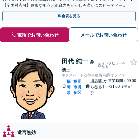
【全国対応可】豊富な拠点と組織力を活かし円満かつスピーディーに
相続手続きをお手伝いします【取扱い実績2000件以上】
料金表を見る
電話でお問い合わせ
メールでお問い合わせ
田代 純一
弁
インタビューを
見る
護士
ネクスパート法律事務所 福岡オフィス
博多駅
か
営業時間：09:00
福
福岡
~21:00（平日）
岡
市博
ら徒歩1
|
県
多区
分
遺言無効