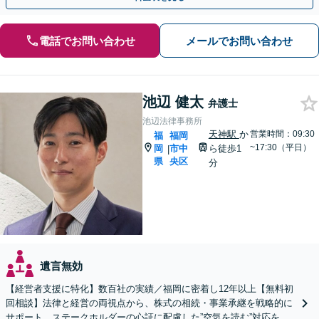
電話でお問い合わせ
メールでお問い合わせ
池辺 健太
弁護士
池辺法律事務所
天神駅
か
営業時間：09:30
福
福岡
~17:30（平日）
岡
市中
ら徒歩1
|
県
央区
分
遺言無効
【経営者支援に特化】数百社の実績／福岡に密着し12年以上【無料初
回相談】法律と経営の両視点から、株式の相続・事業承継を戦略的に
サポート。ステークホルダーの心証に配慮した”空気を読む”対応を強