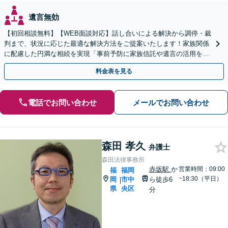
遺言無効
【初回相談無料】【WEB面談対応】話し合いによる解決から調停・裁
判まで、状況に応じた最適な解決方法をご提案いたします！家族関係
に配慮した円満な相続を実現「事前予防に家族信託や遺言の活用を」
「相続税に関するご相談にも対応」【休日・夜間相談可】
料金表を見る
電話でお問い合わせ
メールでお問い合わせ
森田 孝久
弁護士
森田法律事務所
赤坂駅
か
営業時間：09:00
福
福岡
~18:30（平日）
岡
市中
ら徒歩6
|
県
央区
分