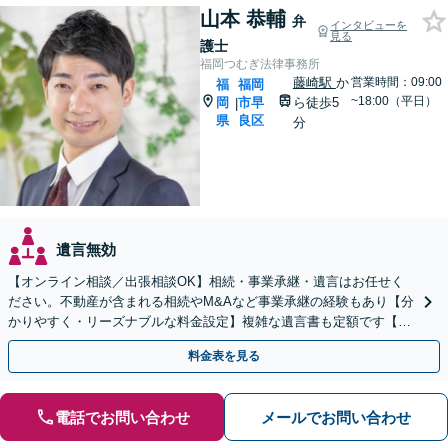
山本 恭輔
弁
インタビューを
見る
護士
福岡つむぎ法律事務所
藤崎駅
か
営業時間：09:00
福
福岡
~18:00（平日）
岡
市早
ら徒歩5
|
県
良区
分
遺言無効
【オンライン相談／出張相談OK】相続・事業承継・遺言はお任せく
ださい。不動産が含まれる相続やM&Aなど事業承継の経験もあり【分
かりやすく・リーズナブルな料金設定】複雑な遺言書も定額です【夜
間・休日対応可能】【藤崎駅徒歩5分】【弁護士歴7年】
料金表を見る
電話でお問い合わせ
メールでお問い合わせ