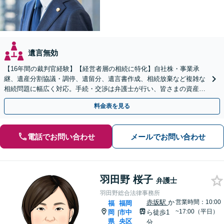
遺言無効
【16年間の裁判官経験】【経営者層の相続に特化】自社株・事業承
継、遺産分割協議・調停、遺留分、遺言書作成、相続放棄など複雑な
相続問題に幅広く対応。手続・交渉は弁護士が行い、皆さまの資産と
会社、ご家族の安心を守ります。
料金表を見る
電話でお問い合わせ
メールでお問い合わせ
羽田野 桜子
弁護士
羽田野総合法律事務所
赤坂駅
か
営業時間：10:00
福
福岡
~17:00（平日）
岡
市中
ら徒歩1
|
県
央区
分