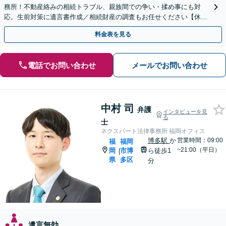
務所！不動産絡みの相続トラブル、親族間での争い・揉め事にも対
応。生前対策に遺言書作成／相続財産の調査もお任せください【休
日・夜間面談可】【完全個室】【六本松駅2分】
料金表を見る
電話でお問い合わせ
メールでお問い合わせ
中村 司
弁護
インタビューを見
る
士
ネクスパート法律事務所 福岡オフィス
博多駅
か
営業時間：09:00
福
福岡
~21:00（平日）
岡
市博
ら徒歩1
|
県
多区
分
遺言無効