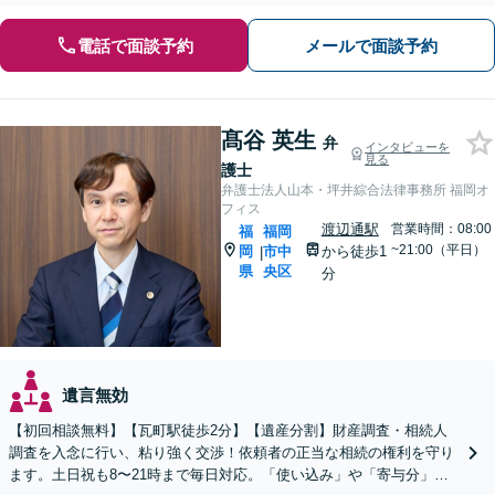
電話で面談予約
メールで面談予約
髙谷 英生
弁
インタビューを
見る
護士
弁護士法人山本・坪井綜合法律事務所 福岡オ
フィス
渡辺通駅
営業時間：08:00
福
福岡
~21:00（平日）
岡
市中
から徒歩1
|
県
央区
分
遺言無効
【初回相談無料】【瓦町駅徒歩2分】【遺産分割】財産調査・相続人
調査を入念に行い、粘り強く交渉！依頼者の正当な相続の権利を守り
ます。土日祝も8〜21時まで毎日対応。「使い込み」や「寄与分」の