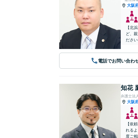
大阪
【北浜
ど、親
ださい
電話でお問い合わ
知花 
弁護士法人G
大阪
【依頼
れるよ
度ご相