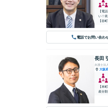
【電話
い！依
【谷町
電話でお問い合わ
長田 
弁護士法人A
大阪
【本町
産分割