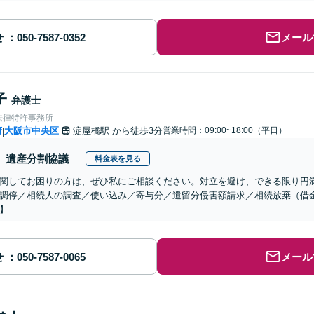
せ
メール
子
弁護士
法律特許事務所
府
大阪市中央区
淀屋橋駅
から徒歩3分
営業時間：09:00~18:00（平日）
|
遺産分割協議
料金表を見る
関してお困りの方は、ぜひ私にご相談ください。対立を避け、できる限り円
調停／相続人の調査／使い込み／寄与分／遺留分侵害額請求／相続放棄（借
】
せ
メール