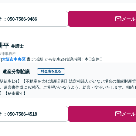
せ
メール
耕平
弁護士
法律事務所
府
大阪市中央区
北浜駅
から徒歩2分
営業時間：本日定休日
|
遺産分割協議
料金表を見る
駅徒歩1分】【不動産を含む遺産分割】法定相続人がいない場合の相続財産
、遺言書作成にも対応。ご希望がかなうよう、助言・交渉いたします。相続
】【秘密厳守】
せ
メール