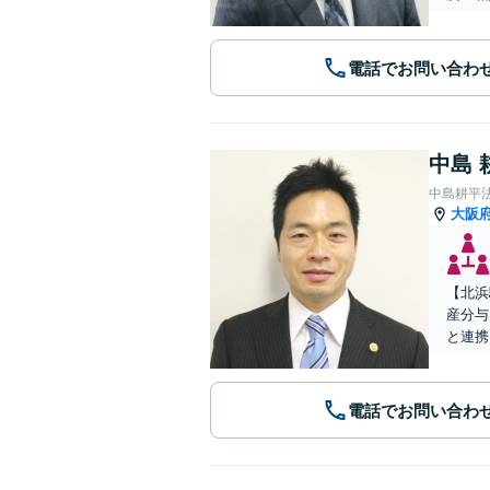
電話でお問い合わ
中島 
中島耕平
大阪
【北浜
産分与
と連携
電話でお問い合わ