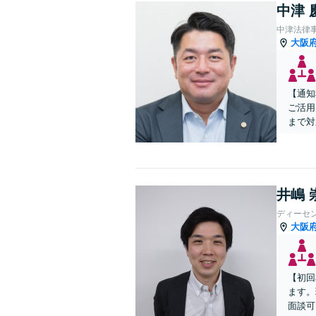
中津 
中津法律
大阪
【通知
ご活用
まで対
井嶋 
ディーセ
大阪
【初回
ます。
面談可