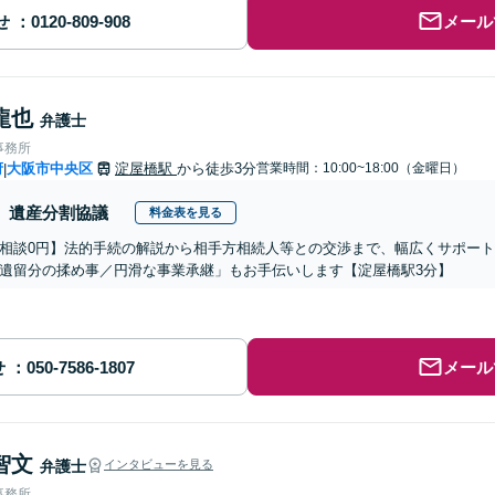
せ
メール
龍也
弁護士
事務所
府
大阪市中央区
淀屋橋駅
から徒歩3分
営業時間：10:00~18:00（金曜日）
|
遺産分割協議
料金表を見る
相談0円】法的手続の解説から相手方相続人等との交渉まで、幅広くサポー
遺留分の揉め事／円滑な事業承継」もお手伝いします【淀屋橋駅3分】
せ
メール
智文
弁護士
インタビューを見る
事務所