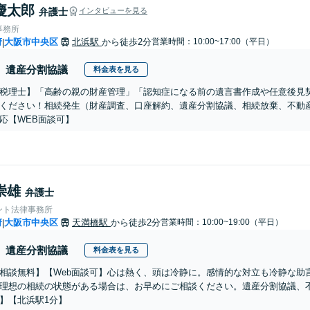
慶太郎
弁護士
インタビューを見る
事務所
府
大阪市中央区
北浜駅
から徒歩2分
営業時間：10:00~17:00（平日）
|
遺産分割協議
料金表を見る
税理士】「高齢の親の財産管理」「認知症になる前の遺言書作成や任意後見
ください！相続発生（財産調査、口座解約、遺産分割協議、相続放棄、不動
応【WEB面談可】
崇雄
弁護士
ント法律事務所
府
大阪市中央区
天満橋駅
から徒歩2分
営業時間：10:00~19:00（平日）
|
遺産分割協議
料金表を見る
相談無料】【Web面談可】心は熱く、頭は冷静に。感情的な対立も冷静な助
理想の相続の状態がある場合は、お早めにご相談ください。遺産分割協議、
】【北浜駅1分】