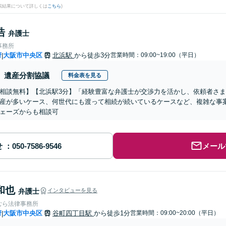
検索結果について詳しくは
こちら
)
浩
弁護士
事務所
府
大阪市中央区
北浜駅
から徒歩3分
営業時間：09:00~19:00（平日）
|
遺産分割協議
料金表を見る
相談無料】【北浜駅3分】「経験豊富な弁護士が交渉力を活かし、依頼者さ
産が多いケース、何世代にも渡って相続が続いているケースなど、複雑な事
ェーズからも相談可
せ
メール
和也
弁護士
インタビューを見る
むら法律事務所
府
大阪市中央区
谷町四丁目駅
から徒歩1分
営業時間：09:00~20:00（平日）
|