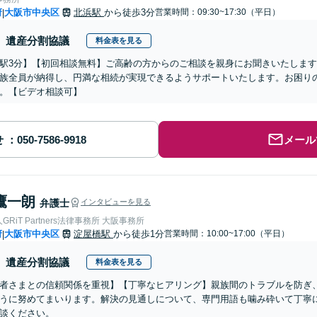
府
大阪市中央区
北浜駅
から徒歩3分
営業時間：09:30~17:30（平日）
|
遺産分割協議
料金表を見る
駅3分】【初回相談無料】ご高齢の方からのご相談を親身にお聞きいたしま
族全員が納得し、円満な相続が実現できるようサポートいたします。お困り
。【ビデオ相談可】
せ
メール
鷹一朗
弁護士
インタビューを見る
RiT Partners法律事務所 大阪事務所
府
大阪市中央区
淀屋橋駅
から徒歩1分
営業時間：10:00~17:00（平日）
|
遺産分割協議
料金表を見る
者さまとの信頼関係を重視】【丁寧なヒアリング】親族間のトラブルを防ぎ
うに努めてまいります。解決の見通しについて、専門用語も噛み砕いて丁寧
談ください。