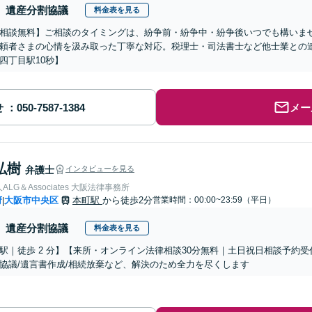
遺産分割協議
料金表を見る
相談無料】ご相談のタイミングは、紛争前・紛争中・紛争後いつでも構いま
頼者さまの心情を汲み取った丁寧な対応。税理士・司法書士など他士業との
四丁目駅10秒】
せ
メー
弘樹
弁護士
インタビューを見る
LG＆Associates 大阪法律事務所
府
大阪市中央区
本町駅
から徒歩2分
営業時間：00:00~23:59（平日）
|
遺産分割協議
料金表を見る
駅｜徒歩 2 分】【来所・オンライン法律相談30分無料｜土日祝日相談予約受
協議/遺言書作成/相続放棄など、解決のため全力を尽くします