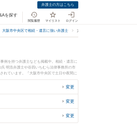
弁護士の方はこちら
&Aを探す
閲覧履歴
マイリスト
ログイン
大阪市中央区で相続・遺言に強い弁護士
大阪市中央区で協議に強い弁護士
決事例を持つ弁護士なども掲載中。相続・遺言に
呉 明浩弁護士や谷四いちむら法律事務所の市
が注目されています。『大阪市中央区で土日や夜間に
索したい』『初回相談無料で遺産分割協議を法律
変更
変更
変更