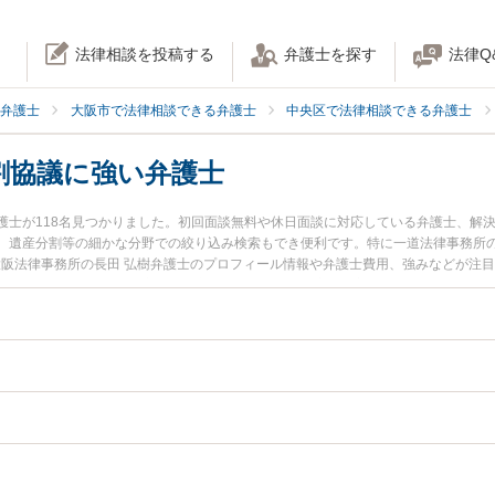
法律相談を投稿する
弁護士を探す
法律Q
弁護士
大阪市で法律相談できる弁護士
中央区で法律相談できる弁護士
割協議に強い弁護士
護士が118名見つかりました。初回面談無料や休日面談に対応している弁護士、解
、遺産分割等の細かな分野での絞り込み検索もでき便利です。特に一道法律事務所の
ates 大阪法律事務所の長田 弘樹弁護士のプロフィール情報や弁護士費用、強みなど
護士に相談したい』『遺産分割協議のトラブル解決の実績豊富な近くの弁護士を検
したい』などでお困りの相談者さんにおすすめです。