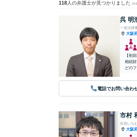
118
人の弁護士が見つかりました
(
呉 明
一道法律
大阪
【初回
相続財
どのフ
電話でお問い合わ
市村 
谷四いち
大阪