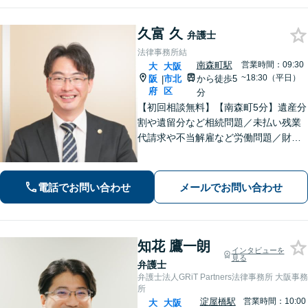
久富 久
弁護士
法律事務所結
南森町駅
営業時間：09:30
大
大阪
~18:30（平日）
阪
市北
から徒歩5
|
府
区
分
【初回相談無料】【南森町5分】遺産分
割や遺留分など相続問題／未払い残業
代請求や不当解雇など労働問題／財産
分与や養育費など離婚問題をはじめと
する、さまざまなご相談を承ります。
依頼者さまに寄り添い、条件だけでな
電話でお問い合わせ
メールでお問い合わせ
くお気持ち的にも納得感の高い解決を
目指します
知花 鷹一朗
インタビューを
見る
弁護士
弁護士法人GRiT Partners法律事務所 大阪事務
所
淀屋橋駅
営業時間：10:00
大
大阪