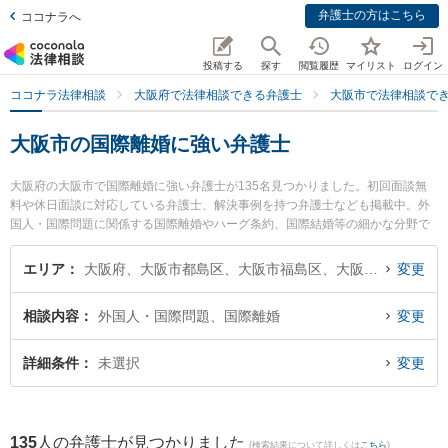
弁護士の方はこちら
ココナラへ
投稿する
探す
閲覧履歴
マイリスト
ログイン
ココナラ法律相談
大阪府で法律相談できる弁護士
大阪市で法律相談で
大阪市の国際離婚に強い弁護士
大阪府の大阪市で国際離婚に強い弁護士が135名見つかりました。初回面談無
料や休日面談に対応している弁護士、解決事例を持つ弁護士なども掲載中。外
国人・国際問題に関係する国際離婚やハーグ条約、国際結婚等の細かな分野で
の絞り込み検索もでき便利です。特にラーレ法律事務所の浦田 知温弁護士や中
津法律事務所の中津 慶太郎弁護士、山口崇法律事務所の夏目 麻央弁護士のプロ
エリア
大阪府、大阪市都島区、大阪市福島区、大阪市此花区、大阪市西区、大阪市港区、大阪市大正区、大阪市天王寺区、大阪市浪速区、大阪市西淀川区、大阪市東淀川区、大阪市東成区、大阪市生野区、大阪市旭区、大阪市城東区、大阪市阿倍野区、大阪市住吉区、大阪市東住吉区、大阪市西成区、大阪市淀川区、大阪市鶴見区、大阪市住之江区、大阪市平野区、大阪市北区、大阪市中央区
変更
フィール情報や弁護士費用、強みなどが注目されています。『大阪市で土日や
夜間に発生した国際離婚のトラブルを今すぐに弁護士に相談したい』『国際離
相談内容
外国人・国際問題、国際離婚
変更
婚のトラブル解決の実績豊富な近くの弁護士を検索したい』『初回相談無料で
国際離婚を法律相談できる大阪市内の弁護士に相談予約したい』などでお困り
の相談者さんにおすすめです。
詳細条件
未選択
変更
135
人の弁護士が見つかりました
(検索結果について詳しくは
こちら
)