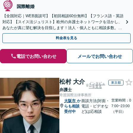
国際離婚
【全国対応｜WEB面談可】【初回相談60分無料】【フランス語・英語
対応】【スイス法ジュリスト】欧州の弁護士ネットワークを活かし、
あなたが真に望む解決を目指します！法人・個人ともに相談多数。細
やかな連絡と粘り強い交渉を徹底【休日・夜間相談可】
料金表を見る
電話でお問い合わせ
メールでお問い合わせ
松村 大介
東京都
インタビュ
ーを見る
弁護士
舟渡国際法律事務所
営業時間：0
大阪市
か
面談方法(対面・
らも相談
電話・ビデオな
7:00~23:00
受付中
ど)は応相談
（平日）