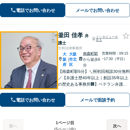
律事務所【淀屋橋駅8分】契約書の作
成・確認、企業間・従業員トラブルな
電話でお問い合わせ
メールでお問い合わせ
ど【借金・不動産・債権回収・労働問
題に強い】
釜田 佳孝
弁
インタビューを
見る
護士
大和法律事務所
南森町駅
営業時間：09:15
大
大阪
~17:30（平日）
阪
市北
から徒歩6
|
府
区
分
【南森町駅6分】＼🆓初回相談30分無料
／【弁護士歴40年以上｜創設35年以上
の歴史ある事務所🏢】ベテラン弁護士
がフレンドリーで細やかなサービスを
提供いたします。どのようなことで
電話でお問い合わせ
メールで面談予約
も、お気軽にご相談ください【セミナ
ー・著書多数】【弁理士資格あり】
1ページ目
前へ
次へ
(5ページ中)