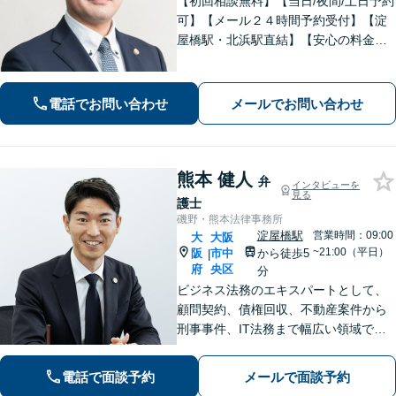
【初回相談無料】【当日/夜間/土日予約
可】【メール２４時間予約受付】【淀
屋橋駅・北浜駅直結】【安心の料金体
系】ともに解決をめざしましょう。ま
ずはお気軽にご相談ください。
電話でお問い合わせ
メールでお問い合わせ
熊本 健人
弁
インタビューを
見る
護士
磯野・熊本法律事務所
淀屋橋駅
営業時間：09:00
大
大阪
~21:00（平日）
阪
市中
から徒歩5
|
府
央区
分
ビジネス法務のエキスパートとして、
顧問契約、債権回収、不動産案件から
刑事事件、IT法務まで幅広い領域で専
門知識を活かし、最新テクノロジーを
駆使した高品質なサービスで、円滑な
電話で面談予約
メールで面談予約
コミュニケーションとスピーディな対