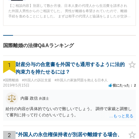
【ご相談内容】別居して数か月後、日本人妻の代理人から生活費を請求され
た外国人男性からのご相談でした。 男性が離婚を希望されていたので、離婚
手続を進めることにしました。 まずは相手の代理人と協議をしましたが交渉
が決裂したため、離婚の調停を申し立て、離婚と、子どもとの面会交流を求
めました。 【先生のコメント】 調停で離婚を成立させ、月1回子どもと会え
るという約束も取り付けました。 財産分与や慰謝料の問題も同時に解決する
ことができました。
国際離婚の法律Q&Aランキング
1
財産分与の合意書を外国でも通用するように法的
拘束力を持たせるには？
#国際離婚
#外国人の訴訟支援
#外国人の家族問題を抱える日本人
2019年5月15日
役にたった
2
内藤 政信
弁護士
給付の内容が具体的でないので難しいでしょう。 調停で家裁と調整し
て審判に持って行くのがいいでしょう。
2
"外国人の永住権保持者が別居や離婚する場合、