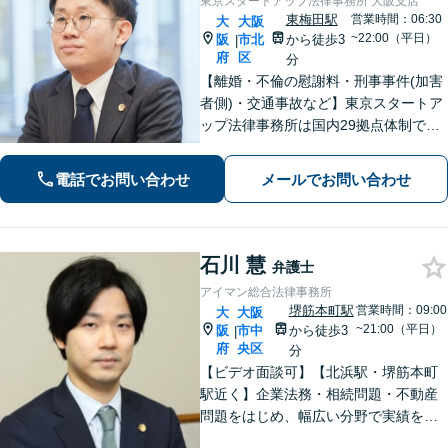
東京スタートアップ法律事務所 大阪支店
東梅田駅
営業時間：06:30
大
大阪
~22:00（平日）
阪
市北
から徒歩3
|
府
区
分
【離婚・不倫の慰謝料・刑事事件(加害
者側)・交通事故など】東京スタートア
ップ法律事務所は国内29拠点体制で全
国対応！【ご自宅からの電話相談にも
対応(法律相談は完全予約制)】各分野で
電話でお問い合わせ
メールでお問い合わせ
専門性の高い弁護士が寄り添い解決を
サポートします。
石川 慧
弁護士
アイマン総合法律事務所
堺筋本町駅
営業時間：09:00
大
大阪
~21:00（平日）
阪
市中
から徒歩3
|
府
央区
分
【ビデオ面談可】【北浜駅・堺筋本町
駅近く】企業法務・相続問題・不動産
問題をはじめ、幅広い分野で実績を積
んできました。お話をしっかり伺い、