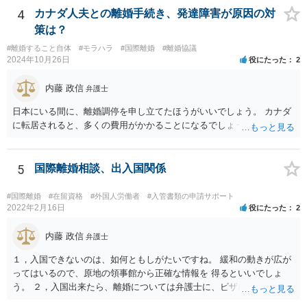
4
カナダ人夫との離婚手続き、発達障害が原因の対
策は？
#離婚すること自体
#モラハラ
#国際離婚
#離婚協議
2024年10月26日
役にたった
2
内藤 政信
弁護士
日本にいる間に、離婚調停を申し立てたほうがいいでしょう。 カナダ
に転居されると、多くの費用がかかることになるでしょう。
5
国際離婚相談、出入国関係
#国際離婚
#在留資格
#外国人労働者
#入管書類の申請サポート
2022年2月16日
役にたった
2
内藤 政信
弁護士
１，入国できないのは、如何ともしがたいですね。 緩和の動きが広が
ってはいるので、原地の領事館から正確な情報を 得るといいでしょ
う。 ２，入国出来たら、離婚については弁護士に、ビザについては、
入管 あるいは、入管業務専門の行政書士に相談するといいでしょう。