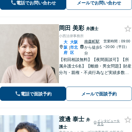
電話でお問い合わせ
メールでお問い合わせ
ずはお気軽にご相談下さい。【ビデオ
面談可】【法テラス利用可】
岡田 美彩
弁護士
小西法律事務所
南森町駅
営業時間：09:00
大
大阪
~20:00（平日）
阪
市北
から徒歩5
|
府
区
分
【初回相談無料】【夜間面談可】【所
属弁護士6名】【離婚・男女問題】財産
分与・親権・不貞行為など実績多数。
【相続・遺言】遺産分割・遺言書作
成・民事信託など幅広く対応可。【労
働・雇用】労働者側・企業側どちらも
電話で面談予約
メールで面談予約
対応可。【完全個室対応】
渡邊 泰士
弁
インタビューを
見る
護士