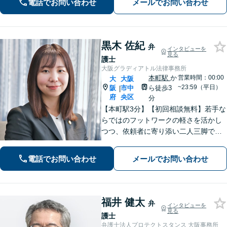
電話でお問い合わせ
メールでお問い合わせ
せていただきます。お気軽にお問い合
わせくださいませ。
黒木 佐紀
弁
インタビューを
見る
護士
大阪グラディアトル法律事務所
本町駅
か
営業時間：00:00
大
大阪
~23:59（平日）
阪
市中
ら徒歩3
|
府
央区
分
【本町駅3分】【初回相談無料】若手な
らではのフットワークの軽さを活かし
つつ、依頼者に寄り添い二人三脚で解
決まで進んでまいります。依頼者に安
心感を持っていただくために、常に丁
電話でお問い合わせ
メールでお問い合わせ
寧なコミュニケーションを心がけてお
ります。
福井 健太
弁
インタビューを
見る
護士
弁護士法人プロテクトスタンス 大阪事務所