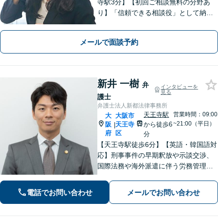
寺駅3分】【初回ご相談無料の分野あ
り】「信頼できる相談役」として納得
できる解決を目指します【離婚・男女
問題】安心して相談できる環境・関係
メールで面談予約
づくりを心がけます【借金・債務整
理】経済状況に応じて適切な解決策を
ご提案します
新井 一樹
弁
インタビューを
見る
護士
弁護士法人新都法律事務所
天王寺駅
営業時間：09:00
大
大阪市
~21:00（平日）
阪
天王寺
から徒歩6
|
府
区
分
【天王寺駅徒歩6分】【英語・韓国語対
応】刑事事件の早期釈放や示談交渉、
国際法務や海外派遣に伴う労務管理、
相続トラブル、離婚・男女問題などは
お任せください。法律のプロフェッシ
電話でお問い合わせ
メールでお問い合わせ
ョナルが、途を切り拓くお手伝いを致
します。【夜間・休日面談可】【完全