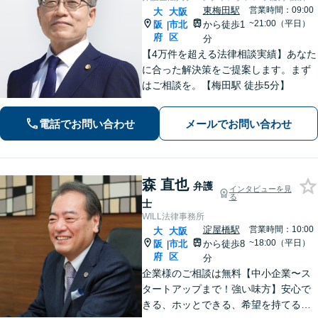
東梅田駅
営業時間：09:00
大
大阪
~21:00（平日）
阪
市北
から徒歩1
|
府
区
分
【4万件を超える法律相談実績】あなた
に合った解決策をご提案します。まず
はご相談を。【梅田駅 徒歩5分】
電話でお問い合わせ
メールでお問い合わせ
森 直也
弁護
インタビューを見
る
士
WILL法律事務所
淀屋橋駅
営業時間：10:00
大
大阪
~18:00（平日）
阪
市北
から徒歩8
|
府
区
分
企業様のご相談は無料【中小企業〜ス
タートアップまで！強い味方】安心で
きる、ホッとできる、希望を持てる法