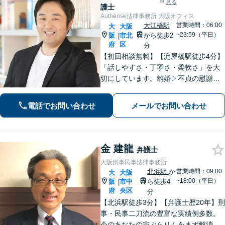
見る
護士
Authense法律事務所 大阪オフィス
大江橋駅
営業時間：06:00
大
大阪
~23:59（平日）
阪
市北
から徒歩2
|
府
区
分
【初回相談無料】【淀屋橋駅徒歩4分】
「話しやすさ・丁寧さ・柔軟さ」を大
切にしています。離婚▷不貞の慰謝料
を請求する側・された側ともに豊富な
実績あり。企業法務▷スタートアップ
電話でお問い合わせ
メールでお問い合わせ
や個人事業主の法的トラブルに最適な
アドバイスを。まずはお気軽にご連絡
ください。
金 建龍
弁護士
大阪刑事民事法律事務所
北浜駅
か
営業時間：09:00
大
大阪
~18:00（平日）
阪
市中
ら徒歩4
|
府
央区
分
【北浜駅徒歩3分】【弁護士歴20年】刑
事・民事二刀流の豊富な実績例多数。
今のあなたの宙ぶらりんをまず解消！