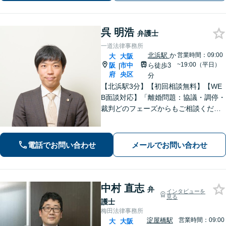
応でクライアントのニーズに応えま
す。
呉 明浩
弁護士
一道法律事務所
北浜駅
か
営業時間：09:00
大
大阪
~19:00（平日）
阪
市中
ら徒歩3
|
府
央区
分
【北浜駅3分】【初回相談無料】【WE
B面談対応】「離婚問題：協議・調停・
裁判どのフェーズからもご相談くださ
い。離婚を決意されていない方からの
ご相談もお受けします」債務整理：自
己破産のメリット・デメリットを説明
電話でお問い合わせ
メールでお問い合わせ
し、最適な債務整理をご提案【休日相
談可】
中村 直志
弁
インタビューを
見る
護士
梅田法律事務所
淀屋橋駅
営業時間：09:00
大
大阪