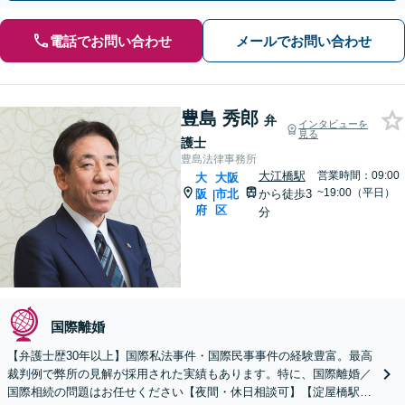
電話でお問い合わせ
メールでお問い合わせ
豊島 秀郎
弁
インタビューを
見る
護士
豊島法律事務所
大江橋駅
営業時間：09:00
大
大阪
~19:00（平日）
阪
市北
から徒歩3
|
府
区
分
国際離婚
【弁護士歴30年以上】国際私法事件・国際民事事件の経験豊富。最高
裁判例で弊所の見解が採用された実績もあります。特に、国際離婚／
国際相続の問題はお任せください【夜間・休日相談可】【淀屋橋駅6