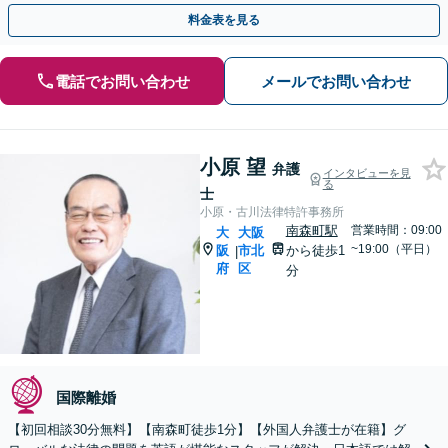
分】
料金表を見る
電話でお問い合わせ
メールでお問い合わせ
小原 望
弁護
インタビューを見
る
士
小原・古川法律特許事務所
南森町駅
営業時間：09:00
大
大阪
~19:00（平日）
阪
市北
から徒歩1
|
府
区
分
国際離婚
【初回相談30分無料】【南森町徒歩1分】【外国人弁護士が在籍】グ