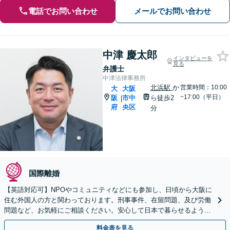
電話でお問い合わせ
メールでお問い合わせ
中津 慶太郎
インタビューを
見る
弁護士
中津法律事務所
北浜駅
か
営業時間：10:00
大
大阪
~17:00（平日）
阪
市中
ら徒歩2
|
府
央区
分
国際離婚
【英語対応可】NPOやコミュニティなどにも参加し、日頃から大阪に
住む外国人の方と関わっております。刑事事件、在留問題、及び労働
問題など、お気軽にご相談ください。安心して日本で暮らせるようサ
ポートいたします【夜間・休日相談OK】【北浜駅2分】
料金表を見る