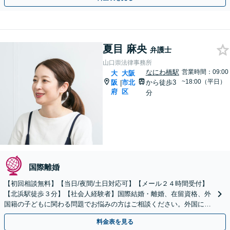
夏目 麻央
弁護士
山口崇法律事務所
なにわ橋駅
営業時間：09:00
大
大阪
~18:00（平日）
阪
市北
から徒歩3
|
府
区
分
国際離婚
【初回相談無料】【当日/夜間/土日対応可】【メール２４時間受付】
【北浜駅徒歩３分】【社会人経験者】国際結婚・離婚、在留資格、外
国籍の子どもに関わる問題でお悩みの方はご相談ください。外国につ
ながる子どもの教育問題などにも取り組んでおります。
料金表を見る