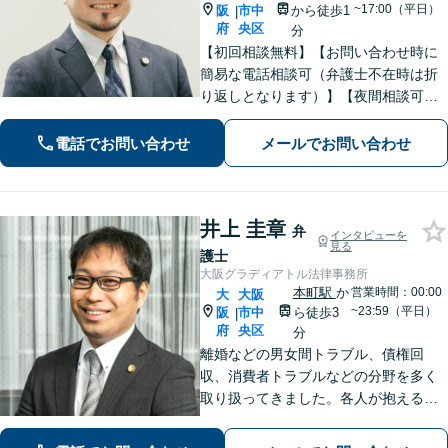
~17:00（平日）
阪
市中
から徒歩1
|
府
央区
分
【初回相談無料】【お問い合わせ時に
簡易な電話相談可（弁護士不在時は折
り返しとなります）】【夜間相談可】
依頼者さまの悩み・不安に寄り添い、
精神的な負担も軽減できるよう努めて
電話でお問い合わせ
メールでお問い合わせ
まいります。解決見込みや弁護士費用
についてわかりやすくご説明します。
井上 圭章
弁
インタビューを
見る
護士
大阪グラディアトル法律事務所
本町駅
か
営業時間：00:00
大
大阪
~23:59（平日）
阪
市中
ら徒歩3
|
府
央区
分
離婚などの男女間トラブル、債権回
収、消費者トラブルなどの分野を多く
取り扱ってきました。各人が抱えるト
ラブルは様々で、それに合った解決方
法があります。詳細な打ち合わせをさ