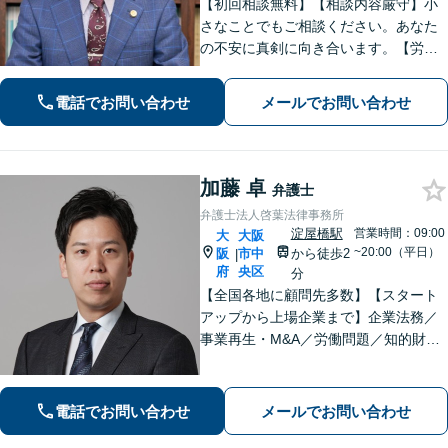
【初回相談無料】【相談内容厳守】小
さなことでもご相談ください。あなた
の不安に真剣に向き合います。【労働
問題】退職代行、残業代の請求など交
渉はすべてお任せください。【刑事事
電話でお問い合わせ
メールでお問い合わせ
件】解決実績豊富。電話は23時まで対
応、すぐに対応いたします。【南森町
駅7分】
加藤 卓
弁護士
弁護士法人啓葉法律事務所
淀屋橋駅
営業時間：09:00
大
大阪
~20:00（平日）
阪
市中
から徒歩2
|
府
央区
分
【全国各地に顧問先多数】【スタート
アップから上場企業まで】企業法務／
事業再生・M&A／労働問題／知的財産
／債権回収のご相談はお任せくださ
い。迅速なコミュニケーションで、事
業の成長をご支援します。【省庁出向
電話でお問い合わせ
メールでお問い合わせ
経験あり】