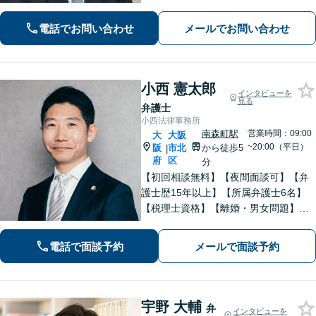
最善と考えられる方法で問題を解決し
ます。初回相談時に、費用や方針につ
電話でお問い合わせ
メールでお問い合わせ
いてわかりやすくご説明します。
小西 憲太郎
インタビューを
見る
弁護士
小西法律事務所
南森町駅
営業時間：09:00
大
大阪
~20:00（平日）
阪
市北
から徒歩5
|
府
区
分
【初回相談無料】【夜間面談可】【弁
護士歴15年以上】【所属弁護士6名】
【税理士資格】【離婚・男女問題】財
産分与・親権・不貞行為など実績多
数。【相続・遺言】遺産分割・遺言書
電話で面談予約
メールで面談予約
作成・民事信託など幅広く対応可。
【企業法務】企業の顧問対応多数。
宇野 大輔
弁
インタビューを