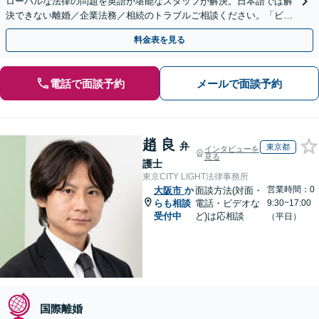
ローバルな法律の問題を英語が堪能なスタッフが解決。日本語では解
決できない離婚／企業法務／相続のトラブルご相談ください。「ビザ
の申請」「日本国籍の取得」サポートします。
料金表を見る
電話で面談予約
メールで面談予約
趙 良
弁
東京都
インタビューを
見る
護士
東京CITY LIGHT法律事務所
営業時間：0
大阪市
か
面談方法(対面・
らも相談
電話・ビデオな
9:30~17:00
受付中
ど)は応相談
（平日）
国際離婚