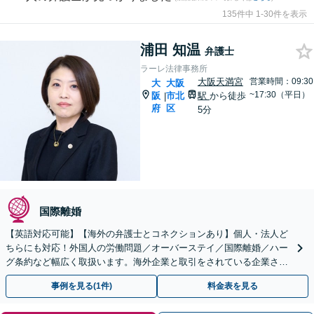
135件中 1-30件を表示
浦田 知温
弁護士
ラーレ法律事務所
大阪天満宮
営業時間：09:30
大
大阪
~17:30（平日）
阪
市北
駅
から徒歩
|
府
区
5分
国際離婚
【英語対応可能】【海外の弁護士とコネクションあり】個人・法人ど
ちらにも対応！外国人の労働問題／オーバーステイ／国際離婚／ハー
グ条約など幅広く取扱います。海外企業と取引をされている企業さま
等もサポート！【顧問契約可】【休日・夜間面談は要予約】
事例を見る(1件)
料金表を見る