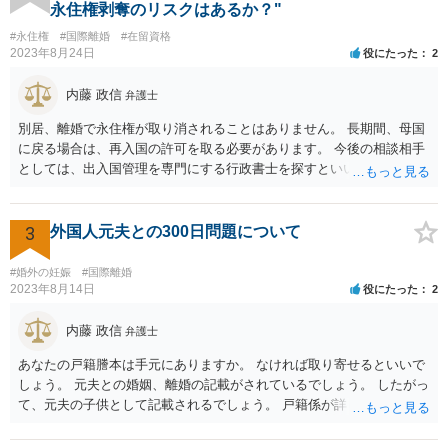
永住権剥奪のリスクはあるか？"
#永住権
#国際離婚
#在留資格
2023年8月24日
役にたった
2
内藤 政信
弁護士
別居、離婚で永住権が取り消されることはありません。 長期間、母国
に戻る場合は、再入国の許可を取る必要があります。 今後の相談相手
としては、出入国管理を専門にする行政書士を探すといいでしょう。
3
外国人元夫との300日問題について
#婚外の妊娠
#国際離婚
2023年8月14日
役にたった
2
内藤 政信
弁護士
あなたの戸籍謄本は手元にありますか。 なければ取り寄せるといいで
しょう。 元夫との婚姻、離婚の記載がされているでしょう。 したがっ
て、元夫の子供として記載されるでしょう。 戸籍係が詳しいので問い
合わせをしたほうがいいと思います。