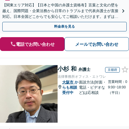
【関東エリア対応】【日本と中国の弁護士資格有】言葉と文化の壁を
越え、国際問題・企業法務から日常のトラブルまで代表弁護士が直接
対応。日本全国どこからでも安心してご相談いただけます。まずは一
歩を踏み出してみませんか。【初回相談無料】
料金表を見る
電話でお問い合わせ
メールでお問い合わせ
小杉 和
弁護士
京都府
法律事務所オフィス・エトワレ
営業時間：0
大阪市
か
面談方法(対面・
らも相談
電話・ビデオな
9:00~18:00
受付中
ど)は応相談
（平日）