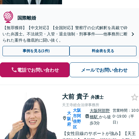
国際離婚
【無罪獲得】【中文対応】【全国対応】警察庁の公式解釈を高裁で砕
いた弁護士。不法就労・入管・退去強制・刑事事件——他事務所に断
られた案件も徹底的に闘い抜く。
事例を見る(1件)
料金表を見る
電話でお問い合わせ
メールでお問い合わせ
大前 貴子
弁護士
天王寺総合法律事務所
大阪
大阪阿部野
営業時間：10:0
大
市阿
0~19:00（平
橋駅
から徒
阪
|
倍野
日）
歩3分
府
区
【女性目線のサポートが強み】【天王