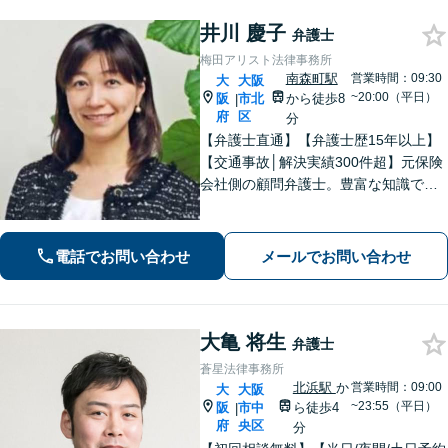
個室】
井川 慶子
弁護士
梅田アリスト法律事務所
南森町駅
営業時間：09:30
大
大阪
~20:00（平日）
阪
市北
から徒歩8
|
府
区
分
【弁護士直通】【弁護士歴15年以上】
【交通事故│解決実績300件超】元保険
会社側の顧問弁護士。豊富な知識で最
大の利益を目指す【相続問題│他士業と
連携】「かかりつけ弁護士」として遺
言書作成や資産管理など親身に支援し
電話でお問い合わせ
メールでお問い合わせ
ます【初回面談無料】【東梅田駅8分】
大亀 将生
弁護士
蒼星法律事務所
北浜駅
か
営業時間：09:00
大
大阪
~23:55（平日）
阪
市中
ら徒歩4
|
府
央区
分