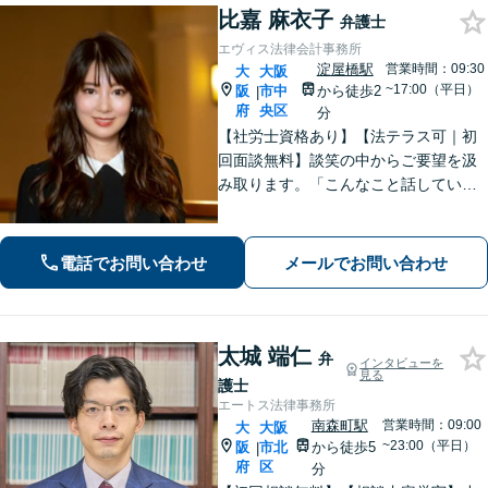
比嘉 麻衣子
弁護士
エヴィス法律会計事務所
淀屋橋駅
営業時間：09:30
大
大阪
~17:00（平日）
阪
市中
から徒歩2
|
府
央区
分
【社労士資格あり】【法テラス可｜初
回面談無料】談笑の中からご要望を汲
み取ります。「こんなこと話していい
の？」と思うことも、どうぞ安心して
ご相談ください【電話・WEB相談可】
離婚・労働問題など。あなたの想いに
電話でお問い合わせ
メールでお問い合わせ
寄り添い、最適な解決を目指します
【休日対応】
太城 端仁
弁
インタビューを
見る
護士
エートス法律事務所
南森町駅
営業時間：09:00
大
大阪
~23:00（平日）
阪
市北
から徒歩5
|
府
区
分