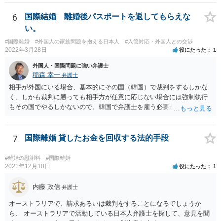
6
国際結婚 離婚後パスポートを返してもらえな
い。
#国際離婚
#外国人の家族問題を抱える日本人
#入管対応・外国人との交渉
2022年3月28日
役にたった
1
外国人・国際問題に強い弁護士
稲森 幸一
弁護士
相手が外国にいる場合、基本的にその国（韓国）で裁判をするしかな
く、しかも裁判に勝っても相手方が任意に応じない場合には強制執行
もその国でやるしかないので、韓国で弁護士を雇う必要が出てきそう
です。 それより、事情を説明してパスポートの再発行を求めることは
できないのでしょうか。 そちらのほうが早い気がします。
7
国際離婚 貸したお金を回収する法的手段
#離婚の慰謝料
#国際離婚
2021年12月10日
役にたった
1
内藤 政信
弁護士
オーストラリアで、請求あるいは裁判をすることになるでしょうか
ら、 オーストラリアで活動している日本人弁護士を探して、意見を聞