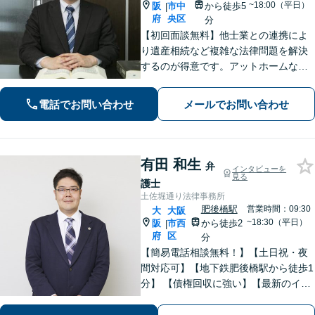
~18:00（平日）
阪
市中
から徒歩5
|
府
央区
分
【初回面談無料】他士業との連携によ
り遺産相続など複雑な法律問題を解決
するのが得意です。アットホームな事
務所ですのでお気軽にご相談くださ
い。丁寧にお話をうがかい、最後まで
電話でお問い合わせ
メールでお問い合わせ
寄り添ってサポートします。
有田 和生
弁
インタビューを
見る
護士
土佐堀通り法律事務所
肥後橋駅
営業時間：09:30
大
大阪
~18:30（平日）
阪
市西
から徒歩2
|
府
区
分
【簡易電話相談無料！】【土日祝・夜
間対応可】【地下鉄肥後橋駅から徒歩1
分】 【債権回収に強い】【最新のイン
ターネット問題にも対応可能】相談だ
けで解決することもよくあります。ま