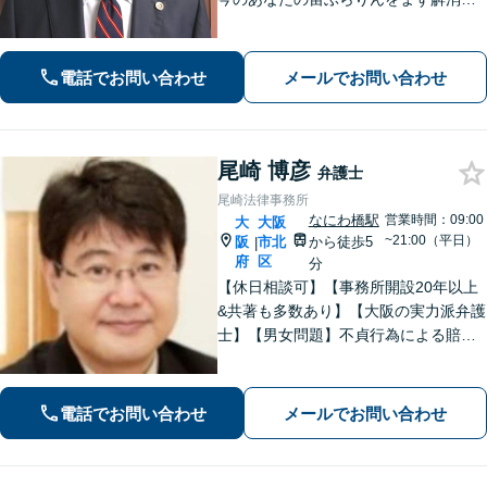
必要とあらばすぐに現場へ足を運び、
依頼者のために奔走する「俊足弁護
士」であり続けます！最後まであなた
電話でお問い合わせ
メールでお問い合わせ
の味方です！【初回相談無料】
尾崎 博彦
弁護士
尾崎法律事務所
なにわ橋駅
営業時間：09:00
大
大阪
~21:00（平日）
阪
市北
から徒歩5
|
府
区
分
【休日相談可】【事務所開設20年以上
&共著も多数あり】【大阪の実力派弁護
士】【男女問題】不貞行為による賠償
請求問題などを地元大阪で数々解決。
感情の対立が激しいトラブルもご相談
を。【借金問題】自己破産の対応豊富
電話でお問い合わせ
メールでお問い合わせ