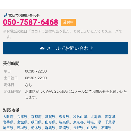
電話でお問い合わせ
050-7587-6468
受付中
※お電話の際は「ココナラ法律相談を見た」とお伝えいただくとスムーズで
す。
メールでお問い合わせ
受付時間
平日
06:30〜22:00
土日祝日
06:30〜22:00
定休日
なし
定休日補足
お電話がつながらない場合にはメールにてお問合せをお願いいた
します。
対応地域
大阪府
兵庫県
京都府
滋賀県
奈良県
和歌山県
北海道
青森県
岩手県
宮城県
秋田県
山形県
福島県
東京都
神奈川県
千葉県
埼玉県
茨城県
栃木県
群馬県
新潟県
長野県
山梨県
石川県