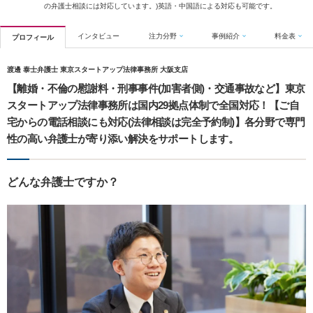
の弁護士相談には対応しています。)英語・中国語による対応も可能です。
インタビュー
注力分野
事例紹介
料金表
プロフィール
渡邊 泰士弁護士 東京スタートアップ法律事務所 大阪支店
【離婚・不倫の慰謝料・刑事事件(加害者側)・交通事故など】東京
スタートアップ法律事務所は国内29拠点体制で全国対応！【ご自
宅からの電話相談にも対応(法律相談は完全予約制)】各分野で専門
性の高い弁護士が寄り添い解決をサポートします。
どんな弁護士ですか？