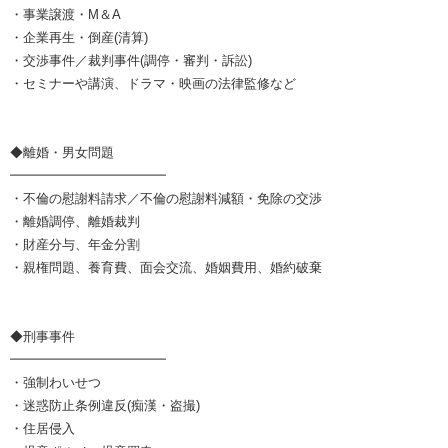
・事業譲渡・M＆A
・企業再生・倒産(清算)
・交渉事件／裁判事件(調停・審判・訴訟)
・セミナーや講演、ドラマ・映画の法律監修など
◆離婚・男女問題
━━━━━━━━━━━━
・不倫の慰謝料請求／不倫の慰謝料減額・免除の交渉
・離婚調停、離婚裁判
・財産分与、年金分割
・親権問題、養育費、面会交流、婚姻費用、婚約破棄
◆刑事事件
━━━━━━━━━━━━
・強制わいせつ
・迷惑防止条例違反(痴漢・盗撮)
・住居侵入