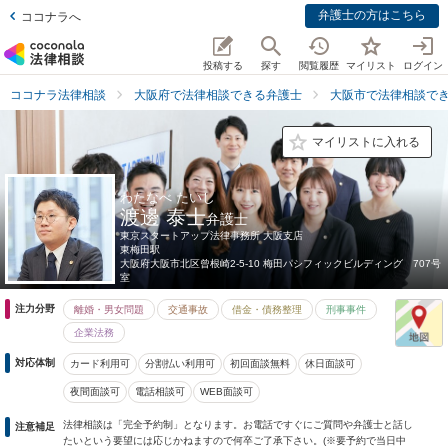
弁護士の方はこちら
ココナラへ
投稿する
探す
閲覧履歴
マイリスト
ログイン
ココナラ法律相談
大阪府で法律相談できる弁護士
大阪市で法律相談で
マイリストに入れる
わたなべ たいし
渡邊 泰士
弁護士
東京スタートアップ法律事務所 大阪支店
東梅田駅
大阪府
大阪市北区曾根崎2-5-10 梅田パシフィックビルディング 707号
室
注力分野
離婚・男女問題
交通事故
借金・債務整理
刑事事件
企業法務
対応体制
カード利用可
分割払い利用可
初回面談無料
休日面談可
夜間面談可
電話相談可
WEB面談可
法律相談は「完全予約制」となります。お電話ですぐにご質問や弁護士と話し
注意補足
たいという要望には応じかねますので何卒ご了承下さい。(※要予約で当日中