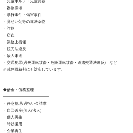
・児童ポルノ・児童買春
・器物損壊
・暴行事件・傷害事件
・覚せい剤等の違法薬物
・詐欺
・窃盗
・業務上横領
・銃刀法違反
・殺人未遂
・交通犯罪(過失運転致傷・危険運転致傷・道路交通法違反) など
※裁判員裁判にも対応しています。
◆借金・債務整理
━━━━━━━━━━━━
・任意整理/過払い金請求
・自己破産(個人/法人)
・個人再生
・時効援用
・企業再生