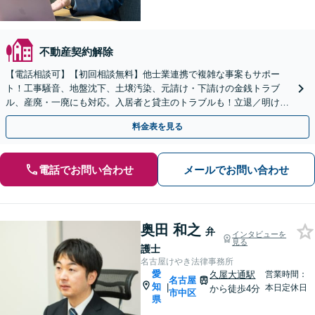
不動産契約解除
【電話相談可】【初回相談無料】他士業連携で複雑な事案もサポー
ト！工事騒音、地盤沈下、土壌汚染、元請け・下請けの金銭トラブ
ル、産廃・一廃にも対応。入居者と貸主のトラブルも！立退／明け渡
し請求もお任せ！不動産会社の顧問契約も受付中【浄心駅2分】
料金表を見る
電話でお問い合わせ
メールでお問い合わせ
奥田 和之
弁
インタビューを
見る
護士
名古屋けやき法律事務所
愛
久屋大通駅
営業時間：
名古屋
知
|
本日定休日
から徒歩4分
市中区
県