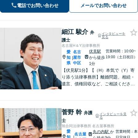
重ねつつ、誠実に相談者と向き合い続
電話でお問い合わせ
メールでお問い合わせ
けます。お気軽にご相談ください。
細江 駿介
弁
インタビューを
見る
護士
名古屋H＆Y法律事務所
伏見駅
営業時間：10:00~
愛
名古
19:00（土日祝日）
知
屋市
から徒歩
|
県
中区
1分
【伏見駅1分】【（H）本気で（Y）寄
り添う法律事務所】離婚問題、相続・
遺言、債権回収など、ご相談くださ
い。丁寧で朗らかな対応と粘り強い交
渉力が持ち味です。「相談して良かっ
た」と思っていただけるよう、誠心誠
意対応いたします。【Web面談対応
菅野 幹
弁護
インタビューを見
可】
る
士
旭合同法律事務所 名古屋事務所
愛
丸の内駅
か
営業時間：本
名古屋
知
|
日定休日
ら徒歩3分