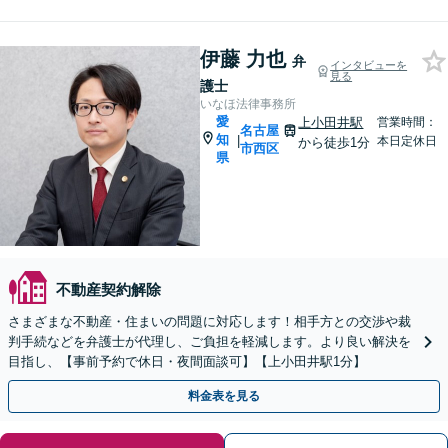
伊藤 力也
弁
インタビューを
見る
護士
いなほ法律事務所
愛
上小田井駅
営業時間：
名古屋
知
|
本日定休日
から徒歩1分
市西区
県
不動産契約解除
さまざまな不動産・住まいの問題に対応します！相手方との交渉や裁
判手続などを弁護士が代理し、ご負担を軽減します。より良い解決を
目指し、【事前予約で休日・夜間面談可】【上小田井駅1分】
料金表を見る