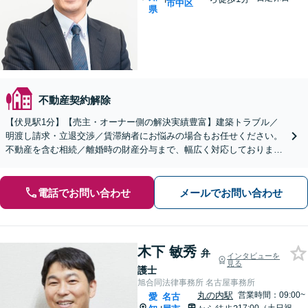
市中区
県
不動産契約解除
【伏見駅1分】【売主・オーナー側の解決実績豊富】建築トラブル／
明渡し請求・立退交渉／賃滞納者にお悩みの場合もお任せください。
不動産を含む相続／離婚時の財産分与まで、幅広く対応しておりま
す。【初回面談無料】【セカンドオピニオン対応】
電話でお問い合わせ
メールでお問い合わせ
木下 敏秀
弁
インタビューを
見る
護士
旭合同法律事務所 名古屋事務所
丸の内駅
営業時間：09:00~
愛
名古