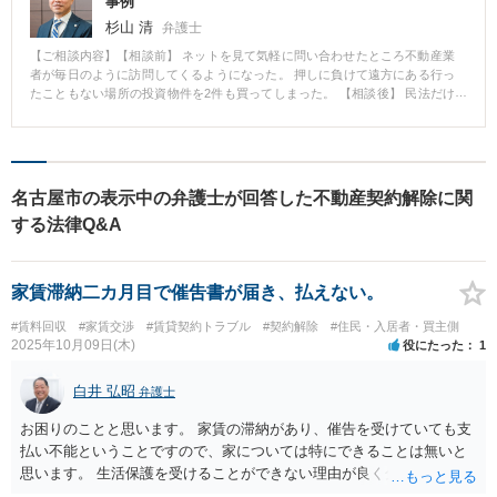
事例
杉山 清
弁護士
【ご相談内容】【相談前】 ネットを見て気軽に問い合わせたところ不動産業
者が毎日のように訪問してくるようになった。 押しに負けて遠方にある行っ
たこともない場所の投資物件を2件も買ってしまった。 【相談後】 民法だけ
でなく、宅建業法、消費者契約法、特定商取引法といった関連法を使って主
張することで契約は無効であると裁判所で判断され、支払った購入費用がほ
ぼ全額回収できた。 【先生のコメント】 不動産取引に関するトラブルは契約
後にご相談に来られることがほとんどですが、契約書にサインする前にご相
談いただければ紛争を未然かつ容易に防ぐことができます。お気軽にご相談
名古屋市の表示中の弁護士が回答した不動産契約解除に関
ください。
する法律Q&A
家賃滞納二カ月目で催吿書が届き、払えない。
#賃料回収
#家賃交渉
#賃貸契約トラブル
#契約解除
#住民・入居者・買主側
2025年10月09日(木)
役にたった
1
白井 弘昭
弁護士
お困りのことと思います。 家賃の滞納があり、催告を受けていても支
払い不能ということですので、家については特にできることは無いと
思います。 生活保護を受けることができない理由が良く分かりません
が、管理会社が分割の支払いに応じないのであれば、猶予ももらえな