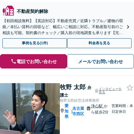
不動産契約解除
【初回相談無料】【英語対応】不動産売買／近隣トラブル／建物の瑕
疵／未払い賃料の回収など、幅広いご相談に対応。不動産取引前のご
相談も可能。契約書のチェック／購入前の現地調査も承ります【完全
個室】【夜間・休日面談】【徳重駅／神沢駅5分】
事例を見る(1件)
料金表を見る
電話でお問い合わせ
メールでお問い合わせ
牧野 太郎
弁
インタビューを
見る
護士
牧野太郎経営法律事務所
愛
浄心駅
か
営業時間：本
名古屋
知
|
日定休日
ら徒歩2分
市西区
県