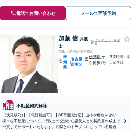
電話でお問い合わせ
メールで面談予約
加藤 信
弁護
インタビューを見
る
士
冨田・島岡法律事務所
愛
伏見駅
か
営業時間：本
名古屋
知
|
日定休日
ら徒歩7分
市中区
県
不動産契約解除
【伏見駅7分】【電話相談可】【WEB面談対応】山林や農地を含む
様々な不動産について、行政との交渉から譲受人との契約書作成まで
一貫してサポートいたします。近隣とのトラブルになっている場合