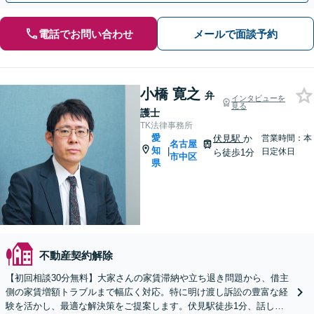
電話でお問い合わせ
メールで面談予約
小橋 寛之
弁
インタビューを
見る
護士
TK法律事務所
愛
伏見駅
か
営業時間：本
名古屋
知
|
日定休日
ら徒歩1分
市中区
県
不動産契約解除
【初回相談30分無料】大家さんの家賃滞納や立ち退き問題から、借主
側の家賃増額トラブルまで幅広く対応。特に明け渡し訴訟の豊富な経
験を活かし、最適な解決策をご提案します。伏見駅徒歩1分、話しや