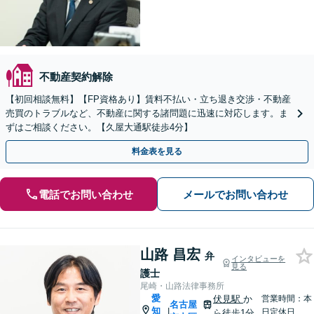
不動産契約解除
【初回相談無料】【FP資格あり】賃料不払い・立ち退き交渉・不動産
売買のトラブルなど、不動産に関する諸問題に迅速に対応します。ま
ずはご相談ください。【久屋大通駅徒歩4分】
料金表を見る
電話でお問い合わせ
メールでお問い合わせ
山路 昌宏
弁
インタビューを
見る
護士
尾崎・山路法律事務所
愛
伏見駅
か
営業時間：本
名古屋
知
|
日定休日
ら徒歩1分