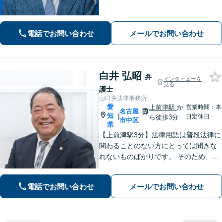
ご相談に対応いたします。丁寧で細や
かなコミュニケーションを心掛け、ご
依頼者様にとって納得感の高い解決を
電話でお問い合わせ
メールでお問い合わせ
目指します【夜間・休日相談可】【金
山駅5分】
白井 弘昭
弁
インタビューを
見る
護士
山口央法律事務所
愛
上前津駅
か
営業時間：本
名古屋
知
|
日定休日
ら徒歩3分
市中区
県
【上前津駅3分】法律用語は普段法律に
関わることのない方にとっては聞きな
れないものばかりです。 そのため、な
るべく平易な言葉を用いて丁寧にこれ
からの対応を説明させていただきま
電話でお問い合わせ
メールでお問い合わせ
す。最善の解決策は何なのかを共に考
え、解決までサポートさせていただき
ます。