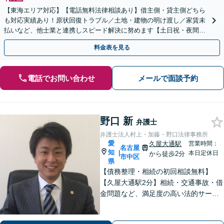
【東海エリア対応】【電話無料法律相談あり】借主側・貸主側どちら
も対応実績あり！原状回復トラブル／土地・建物の明け渡し／家賃未
払いなど、他士業と連携しスピード解決に努めます【土日祝・夜間対
応】【オンライン面談可】【完全個室】
料金表を見る
電話でお問い合わせ
メールで面談予約
野口 新
弁護士
弁護士法人村上・加藤・野口法律事務所
愛
久屋大通駅
営業時間：
名古屋
知
|
本日定休日
から徒歩2分
市中区
県
【債務整理・相続の初回相談無料】
【久屋大通駅2分】相続・交通事故・借
金問題など、満足度の高い法的サービ
スを目指します。「相談しやすい弁護
士」として、お話をよく伺い、研鑽を