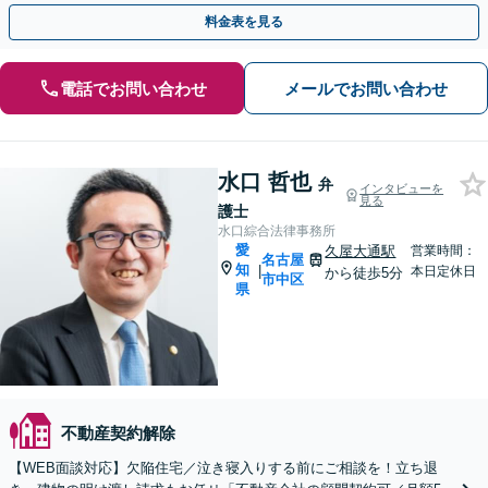
や、解決が難航している案件でも、ぜひご相談ください。
料金表を見る
電話でお問い合わせ
メールでお問い合わせ
水口 哲也
弁
インタビューを
見る
護士
水口綜合法律事務所
愛
久屋大通駅
営業時間：
名古屋
知
|
本日定休日
から徒歩5分
市中区
県
不動産契約解除
【WEB面談対応】欠陥住宅／泣き寝入りする前にご相談を！立ち退