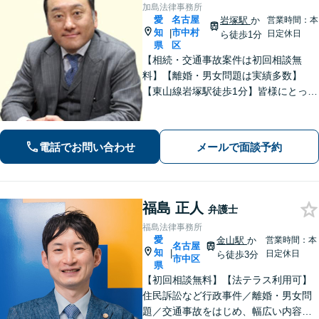
加島法律事務所
愛
名古屋
岩塚駅
か
営業時間：本
知
市中村
|
日定休日
ら徒歩1分
県
区
【相続・交通事故案件は初回相談無
料】【離婚・男女問題は実績多数】
【東山線岩塚駅徒歩1分】皆様にとって
身近な、敷居の低い弁護士を目指して
います。
電話でお問い合わせ
メールで面談予約
福島 正人
弁護士
福島法律事務所
愛
金山駅
か
営業時間：本
名古屋
知
|
日定休日
ら徒歩3分
市中区
県
【初回相談無料】【法テラス利用可】
住民訴訟など行政事件／離婚・男女問
題／交通事故をはじめ、幅広い内容の