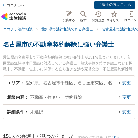
弁護士の方はこちら
ココナラへ
投稿する
探す
閲覧履歴
マイリスト
ログイン
ココナラ法律相談
愛知県で法律相談できる弁護士
名古屋市で法律相談
名古屋市の不動産契約解除に強い弁護士
愛知県の名古屋市で不動産契約解除に強い弁護士が151名見つかりました。初
回面談無料や休日面談に対応している弁護士、解決事例を持つ弁護士なども掲
載中。不動産・住まいに関係する立ち退き交渉や家賃交渉、不動産契約解除等
の細かな分野での絞り込み検索もでき便利です。特に名古屋H＆Y法律事務所の
藪内 博之弁護士やいなほ法律事務所の伊藤 力也弁護士、アイル法律事務所の岡
エリア
愛知県、名古屋市千種区、名古屋市東区、名古屋市北区、名古屋市西区、名古屋市中村区、名古屋市中区、名古屋市昭和区、名古屋市瑞穂区、名古屋市熱田区、名古屋市中川区、名古屋市港区、名古屋市南区、名古屋市守山区、名古屋市緑区、名古屋市名東区、名古屋市天白区
変更
厚希弁護士のプロフィール情報や弁護士費用、強みなどが注目されています。
『名古屋市で土日や夜間に発生した不動産契約解除のトラブルを今すぐに弁護
相談内容
不動産・住まい、契約解除
変更
士に相談したい』『不動産契約解除のトラブル解決の実績豊富な近くの弁護士
を検索したい』『初回相談無料で不動産契約解除を法律相談できる名古屋市内
の弁護士に相談予約したい』などでお困りの相談者さんにおすすめです。
詳細条件
未選択
変更
151
人の弁護士が見つかりました
(検索結果について詳しくは
こちら
)