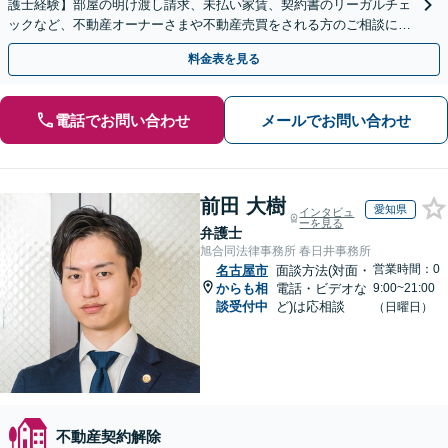
護士経験】部屋の明け渡し請求、未払い家賃、契約書のリーガルチェ
ックなど、不動産オーナーさまや不動産売買をされる方のご相談に対
応しています。関連士業とも連携し解決を目指します
料金表を見る
電話でお問い合わせ
メールでお問い合わせ
前田 大樹
愛知県
インタビュ
ーを見る
弁護士
旭合同法律事務所 春日井事務所
営業時間：0
名古屋市
面談方法(対面・
からも相
電話・ビデオな
9:00~21:00
談受付中
ど)は応相談
（日曜日）
不動産契約解除