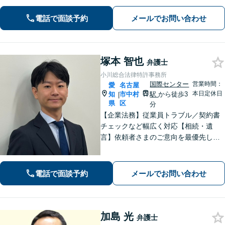
【交通事故】適切な損害賠償金を獲得
できるようサポートします【夜間・休
電話で面談予約
メールでお問い合わせ
日面談可】【完全個室】【名古屋駅7
分】
塚本 智也
弁護士
小川総合法律特許事務所
国際センター
営業時間：
愛
名古屋
本日定休日
知
市中村
駅
から徒歩3
|
県
区
分
【企業法務】従業員トラブル／契約書
チェックなど幅広く対応【相続・遺
言】依頼者さまのご意向を最優先した
戦い方！生前対策も
電話で面談予約
メールでお問い合わせ
加島 光
弁護士