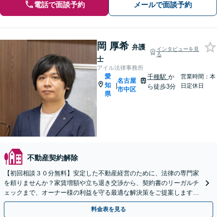
電話で面談予約
メールで面談予約
岡 厚希
弁護
インタビューを見
る
士
アイル法律事務所
愛
千種駅
か
営業時間：本
名古屋
知
|
日定休日
ら徒歩3分
市中区
県
不動産契約解除
【初回相談３０分無料】安定した不動産経営のために、法律の専門家
を頼りませんか？家賃増額や立ち退き交渉から、契約書のリーガルチ
ェックまで、オーナー様の利益を守る最適な解決策をご提案します。
スポット対応や顧問契約などニーズに合わせて対応。
料金表を見る