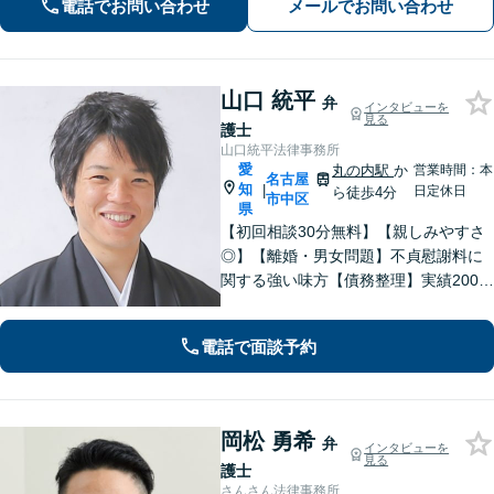
対応(法律相談は完全予約制)】各分野で
電話でお問い合わせ
メールでお問い合わせ
専門性の高い弁護士が寄り添い解決を
サポートします。
山口 統平
弁
インタビューを
見る
護士
山口統平法律事務所
愛
丸の内駅
か
営業時間：本
名古屋
知
|
日定休日
ら徒歩4分
市中区
県
【初回相談30分無料】【親しみやすさ
◎】【離婚・男女問題】不貞慰謝料に
関する強い味方【債務整理】実績2000
件以上！依頼者さまに寄り添い解決へ
尽力します【相続】トラブルには迅速
電話で面談予約
に対応。調停もお任せください【丸の
内駅4分】
岡松 勇希
弁
インタビューを
見る
護士
さんさん法律事務所