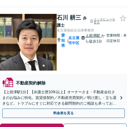
石川 耕三
弁
インタビューを
見る
護士
名古屋葵綜合法律事務所
愛
上前津駅
か
営業時間：本
名古屋
知
|
日定休日
ら徒歩1分
市中区
県
不動産契約解除
【上前津駅1分】【弁護士歴10年以上】オーナーさま・不動産会社さ
まのお悩みに特化。賃貸借契約／不動産売買契約／明け渡し・立ち退
きなど。トラブルにすぐに対応できる顧問契約のご相談も承っており
ます。【夜間面談可能】【オンライン相談可能】
料金表を見る