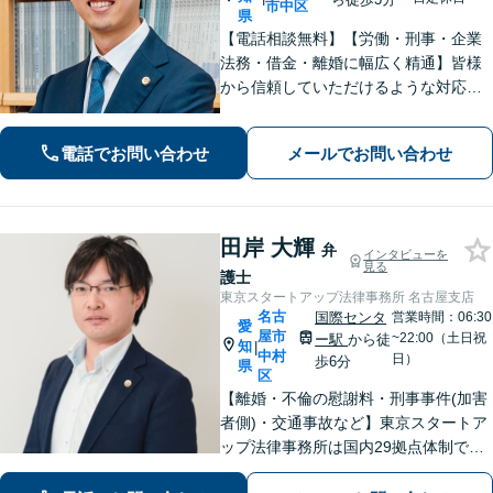
市中区
県
【電話相談無料】【労働・刑事・企業
法務・借金・離婚に幅広く精通】皆様
から信頼していただけるような対応で
解決に向けて伴走します。敷居が高い
とお感じの方もお気軽にご相談くださ
電話でお問い合わせ
メールでお問い合わせ
い！【WEB面談可】【丸の内駅3分】
田岸 大輝
弁
インタビューを
見る
護士
東京スタートアップ法律事務所 名古屋支店
名古
国際センタ
営業時間：06:30
愛
屋市
~22:00（土日祝
ー駅
から徒
知
|
中村
日）
歩6分
県
区
【離婚・不倫の慰謝料・刑事事件(加害
者側)・交通事故など】東京スタートア
ップ法律事務所は国内29拠点体制で全
国対応！【ご自宅からの電話相談にも