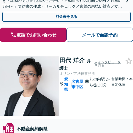
き・建物の明け渡し請求もお任せ「不動産会社の顧問契約可／月額5
万円～」契約書の作成・リーガルチェック／家賃の未払い対応／立退
料の増額対応など【休日・夜間相談可】
料金表を見る
電話でお問い合わせ
メールで面談予約
田代 洋介
弁
インタビューを
見る
護士
オリンピア法律事務所
愛
丸の内駅
か
営業時間：本
名古屋
知
|
日定休日
ら徒歩1分
市中区
県
不動産契約解除