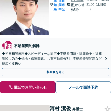
愛
名古
21:00（土日祝
知
屋市
駅
から徒
|
県
中区
日）
歩5分
不動産契約解除
◆初回相談無料◆スピーディーな対応◆不動産問題・建築紛争・建築
訴訟に強み◆借地・借家問題、共有不動産分割、不動産登記問題など
幅広く取扱い
料金表を見る
電話でお問い合わせ
メールで面談予約
河村 潔俊
弁護士