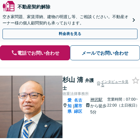
不動産契約解除
空き家問題、家賃滞納、建物の明渡し等、ご相談ください。不動産オ
ーナー様の個人顧問契約も承っております。
料金表を見る
電話でお問い合わせ
メールでお問い合わせ
杉山 清
弁護
インタビューを見
る
士
徳重法律事務所
神沢駅
営業時間：07:00~
愛
名古
22:00（土日祝日）
知
屋市
から徒歩
|
県
緑区
5分