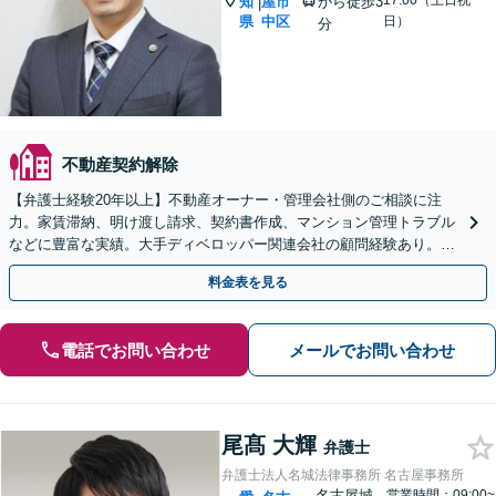
17:00（土日祝
知
屋市
から徒歩3
|
県
中区
日）
分
不動産契約解除
【弁護士経験20年以上】不動産オーナー・管理会社側のご相談に注
力。家賃滞納、明け渡し請求、契約書作成、マンション管理トラブル
などに豊富な実績。大手ディベロッパー関連会社の顧問経験あり。収
益物件の相続相談も対応【初回面談無料】
料金表を見る
電話でお問い合わせ
メールでお問い合わせ
尾髙 大輝
弁護士
弁護士法人名城法律事務所 名古屋事務所
名古屋城
営業時間：09:00~