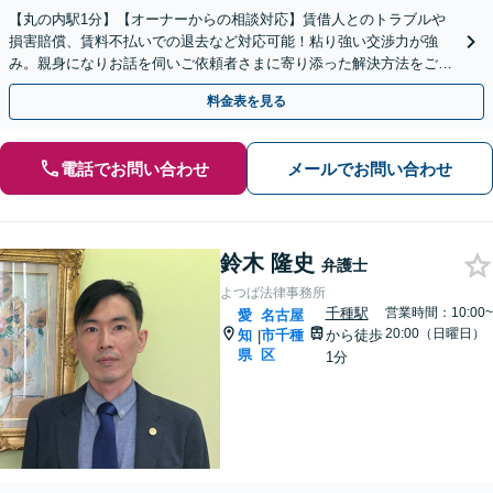
【丸の内駅1分】【オーナーからの相談対応】賃借人とのトラブルや
損害賠償、賃料不払いでの退去など対応可能！粘り強い交渉力が強
み。親身になりお話を伺いご依頼者さまに寄り添った解決方法をご提
案いたします【休日夜間面談可】【メール・ビデオ相談可】
料金表を見る
電話でお問い合わせ
メールでお問い合わせ
鈴木 隆史
弁護士
よつば法律事務所
千種駅
営業時間：10:00~
愛
名古屋
20:00（日曜日）
知
市千種
から徒歩
|
県
区
1分