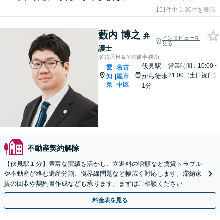
151件中 1-30件を表示
藪内 博之
弁
インタビューを
見る
護士
名古屋H＆Y法律事務所
伏見駅
営業時間：10:00~
愛
名古
21:00（土日祝日）
知
屋市
から徒歩
|
県
中区
1分
不動産契約解除
【伏見駅１分】豊富な実績を活かし、立退料の増額など賃貸トラブル
や不動産が絡む遺産分割、境界線問題など幅広く対応します。滞納家
賃の回収や契約書作成なども承ります。まずはご相談ください
料金表を見る