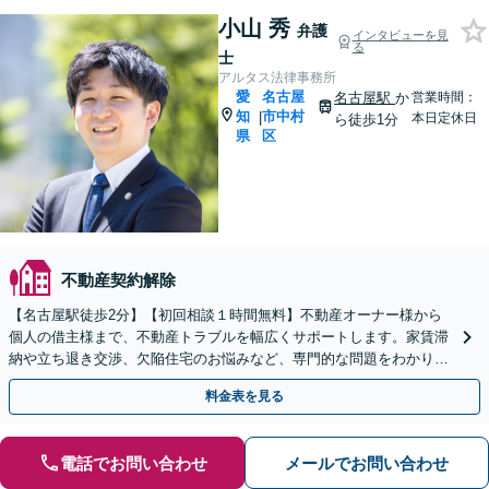
小山 秀
弁護
インタビューを見
る
士
アルタス法律事務所
愛
名古屋
名古屋駅
か
営業時間：
知
市中村
|
本日定休日
ら徒歩1分
県
区
不動産契約解除
【名古屋駅徒歩2分】【初回相談１時間無料】不動産オーナー様から
個人の借主様まで、不動産トラブルを幅広くサポートします。家賃滞
納や立ち退き交渉、欠陥住宅のお悩みなど、専門的な問題をわかりや
すく説明。まずはご相談ください。
料金表を見る
電話でお問い合わせ
メールでお問い合わせ