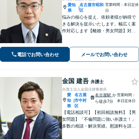
愛知
名古屋市昭和
営業時間：本日定休
|
県
区
日
悩みの核心を捉え、依頼者様が納得で
きる解決を提示いたします。幅広く案
件対応します【離婚・男女問題】対応
実績多数！別居時点で婚姻費用は請求
いただけます【企業法務】安心して事
業展開できるよう、法律家の視点でサ
電話でお問い合わせ
メールでお問い合わせ
ポートします！【御器所駅／桜山駅徒
歩14分】
金国 建吾
弁護士
弁護士法人金国法律事務所
愛
名古屋
名古屋駅
か
営業時間：
知
市中村
|
本日定休日
ら徒歩7分
県
区
【電話相談可】【初回相談無料】【男
女問題】「不倫問題に強い弁護士！」
多数の相談・解決実績。慰謝料を請求
する側・された側、どちらも対応！