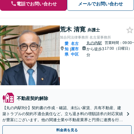
電話でお問い合わせ
メールでお問い合わせ
荒木 清寛
弁護士
旭合同法律事務所 名古屋事務所
丸の内駅
営業時間：09:00~
愛
名古
17:00（日曜日）
知
屋市
から徒歩3
|
県
中区
分
不動産契約解除
【丸の内駅8分】契約書の作成・確認、未払い家賃、共有不動産、建
築トラブルの契約不適合責任など。立ち退き料の増額請求の対応実績
が豊富にございます。他の関連士業や不動産業界と円滑に連携を行
い、正確に手続きを進めてまいります。【初回面談無料】
料金表を見る