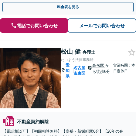
すい弁護士が丁寧にお話を伺います。Web相談も可能。
料金表を見る
電話でお問い合わせ
メールでお問い合わせ
松山 健
弁護士
たいよう法律事務所
愛
高岳駅
か
営業時間：本
名古屋
知
|
日定休日
ら徒歩6分
市東区
県
不動産契約解除
【電話相談可】【初回相談無料】【高岳・新栄町駅6分】【20年の弁