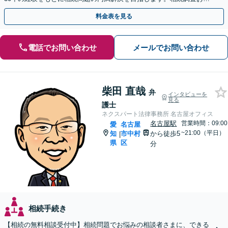
せパックあり【出張対応可】【夜間休日対応】
料金表を見る
電話でお問い合わせ
メールでお問い合わせ
柴田 直哉
弁
インタビューを
見る
護士
ネクスパート法律事務所 名古屋オフィス
名古屋駅
営業時間：09:00
愛
名古屋
~21:00（平日）
知
市中村
から徒歩5
|
県
区
分
相続手続き
【相続の無料相談受付中】相続問題でお悩みの相談者さまに、できる