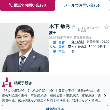
電話でお問い合わせ
メールでお問い合わせ
木下 敏秀
弁
インタビューを
見る
護士
旭合同法律事務所 名古屋事務所
丸の内駅
営業時間：09:00
愛
名古
~17:00（平日）
知
屋市
から徒歩3
|
県
中区
分
相続手続き
【丸の内駅3分】【ご相談月30～40件】豊富な実績・経験が強み。遺
産分割協議や調停、不動産相続、相続放棄・限定承認、事業承継、遺
言書作成、家族信託など幅広く対応！司法書士、税理士などと連携し
て円滑な問題解決を目指します。【初回面談無料】
料金表を見る