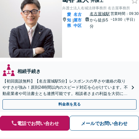
弁護士
弁護士法人名城法律事務所 名古屋事務所
名古屋城駅
営業時間：09:30
愛
名古
~19:00（平日）
知
屋市
から徒歩5
|
県
中区
分
相続手続き
【初回面談無料】【名古屋城駅5分】レスポンスの早さや連絡の取り
やすさが強み！原則24時間以内のスピード対応を心がけています。不
動産業者や司法書士とも連携可能です。相談者さまの利益を大切にい
たします。【完全個室】
料金表を見る
電話でお問い合わせ
メールでお問い合わせ