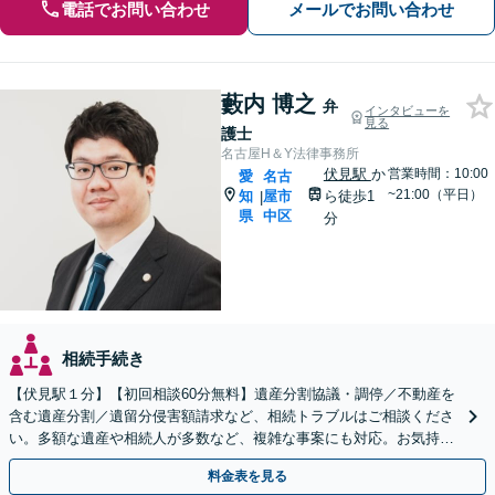
電話でお問い合わせ
メールでお問い合わせ
藪内 博之
弁
インタビューを
見る
護士
名古屋H＆Y法律事務所
伏見駅
か
営業時間：10:00
愛
名古
~21:00（平日）
知
屋市
ら徒歩1
|
県
中区
分
相続手続き
【伏見駅１分】【初回相談60分無料】遺産分割協議・調停／不動産を
含む遺産分割／遺留分侵害額請求など、相続トラブルはご相談くださ
い。多額な遺産や相続人が多数など、複雑な事案にも対応。お気持ち
やご意向に寄り添いながら、最善の解決を目指します
料金表を見る