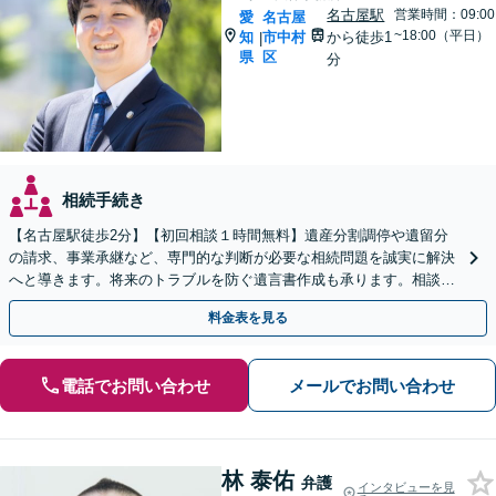
名古屋駅
営業時間：09:00
愛
名古屋
~18:00（平日）
知
市中村
から徒歩1
|
県
区
分
相続手続き
【名古屋駅徒歩2分】【初回相談１時間無料】遺産分割調停や遺留分
の請求、事業承継など、専門的な判断が必要な相続問題を誠実に解決
へと導きます。将来のトラブルを防ぐ遺言書作成も承ります。相談し
て良かったとのお声あり。まずは一度ご相談ください。
料金表を見る
電話でお問い合わせ
メールでお問い合わせ
林 泰佑
弁護
インタビューを見