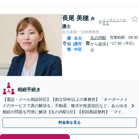
長尾 美穂
弁
インタビューを
見る
護士
名古屋第一法律事務所
丸の内駅
営業時間：09:30
愛
名古
~17:30（平日）
知
屋市
から徒歩1
|
県
中区
分
相続手続き
【電話・メール相談対応】【創立50年以上の事務所】「オーダーメイ
ドのサービスで真の解決を」不動産、株式や投資信託など、あらゆる
相続の問題を円滑に解決【丸の内駅1分】【初回相談無料】「マイナ
スの財産がある場合には相続放棄をご検討ください」
料金表を見る