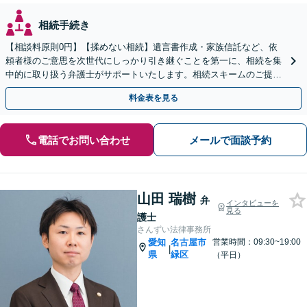
相続手続き
【相談料原則0円】【揉めない相続】遺言書作成・家族信託など、依
頼者様のご意思を次世代にしっかり引き継ぐことを第一に、相続を集
中的に取り扱う弁護士がサポートいたします。相続スキームのご提案
から遺言執行まで責任を持って対応させていただきます。
料金表を見る
電話でお問い合わせ
メールで面談予約
山田 瑞樹
弁
インタビューを
見る
護士
さんずい法律事務所
愛知
名古屋市
営業時間：09:30~19:00
|
県
緑区
（平日）