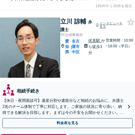
185件中 1-30件を表示
立川 諒輔
弁
インタビューを
見る
護士
TK法律事務所
伏見駅
か
営業時間：10:00
愛
名古
~18:00（平日）
知
屋市
ら徒歩1
|
県
中区
分
相続手続き
【休日・夜間面談可】遺産分割や遺留分など相続のお悩みに、弁護士
2名のチーム体制で丁寧に対応します。ご家族の状況に寄り添い、納
得できる解決を目指します。まずは今の不安をお聞かせください。
【メール・WEB相談可】
料金表を見る