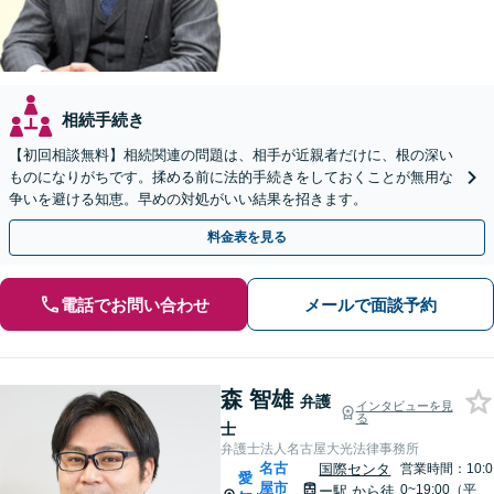
相続手続き
【初回相談無料】相続関連の問題は、相手が近親者だけに、根の深い
ものになりがちです。揉める前に法的手続きをしておくことが無用な
争いを避ける知恵。早めの対処がいい結果を招きます。
料金表を見る
電話でお問い合わせ
メールで面談予約
森 智雄
弁護
インタビューを見
る
士
弁護士法人名古屋大光法律事務所
名古
国際センタ
営業時間：10:0
愛
屋市
0~19:00（平
ー駅
から徒