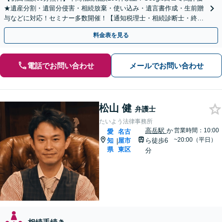
★遺産分割・遺留分侵害・相続放棄・使い込み・遺言書作成・生前贈
与などに対応！セミナー多数開催！【通知税理士・相続診断士・終活
カウンセラー】【国際センター駅徒歩3分】
料金表を見る
電話でお問い合わせ
メールでお問い合わせ
松山 健
弁護士
たいよう法律事務所
高岳駅
か
営業時間：10:00
愛
名古
~20:00（平日）
知
屋市
ら徒歩6
|
県
東区
分