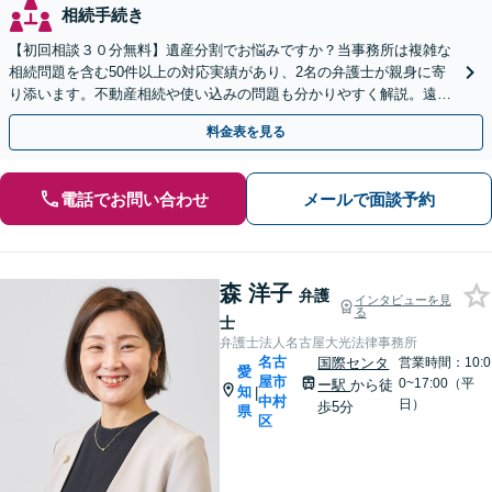
相続手続き
【初回相談３０分無料】遺産分割でお悩みですか？当事務所は複雑な
相続問題を含む50件以上の対応実績があり、2名の弁護士が親身に寄
り添います。不動産相続や使い込みの問題も分かりやすく解説。遠方
のご家族ともWEB相談が可能。LINE予約受付中。
料金表を見る
電話でお問い合わせ
メールで面談予約
森 洋子
弁護
インタビューを見
る
士
弁護士法人名古屋大光法律事務所
名古
国際センタ
営業時間：10:0
愛
屋市
0~17:00（平
ー駅
から徒
知
|
中村
日）
歩5分
県
区