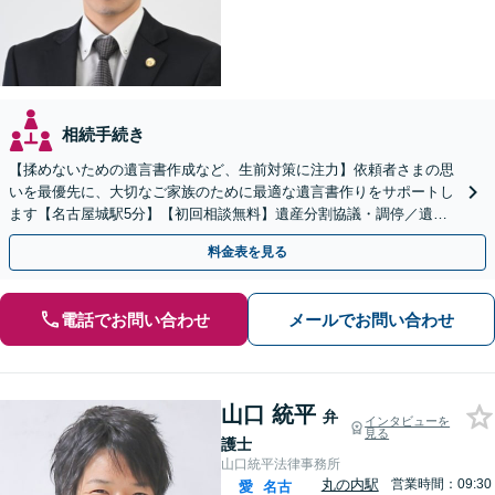
相続手続き
【揉めないための遺言書作成など、生前対策に注力】依頼者さまの思
いを最優先に、大切なご家族のために最適な遺言書作りをサポートし
ます【名古屋城駅5分】【初回相談無料】遺産分割協議・調停／遺留
分／財産調査など、さまざまな相続トラブルにも対応
料金表を見る
電話でお問い合わせ
メールでお問い合わせ
山口 統平
弁
インタビューを
見る
護士
山口統平法律事務所
丸の内駅
営業時間：09:30
愛
名古