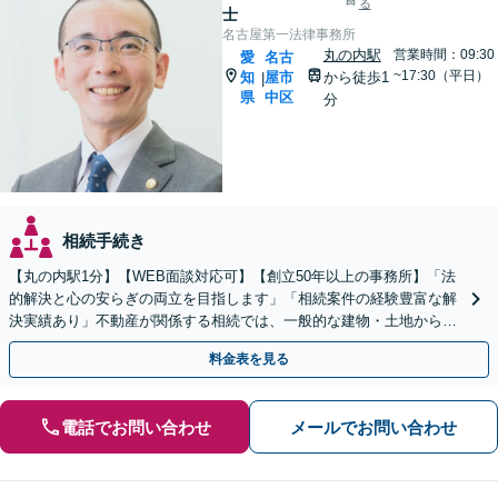
る
士
名古屋第一法律事務所
丸の内駅
営業時間：09:30
愛
名古
~17:30（平日）
知
屋市
から徒歩1
|
県
中区
分
相続手続き
【丸の内駅1分】【WEB面談対応可】【創立50年以上の事務所】「法
的解決と心の安らぎの両立を目指します」「相続案件の経験豊富な解
決実績あり」不動産が関係する相続では、一般的な建物・土地から農
地まで幅広く対応いたします。【休日・夜間相談可】
料金表を見る
電話でお問い合わせ
メールでお問い合わせ