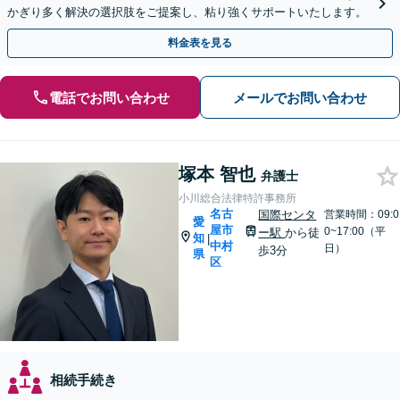
かぎり多く解決の選択肢をご提案し、粘り強くサポートいたします。
料金表を見る
電話でお問い合わせ
メールでお問い合わせ
塚本 智也
弁護士
小川総合法律特許事務所
名古
国際センタ
営業時間：09:0
愛
屋市
0~17:00（平
ー駅
から徒
知
|
中村
日）
歩3分
県
区
相続手続き