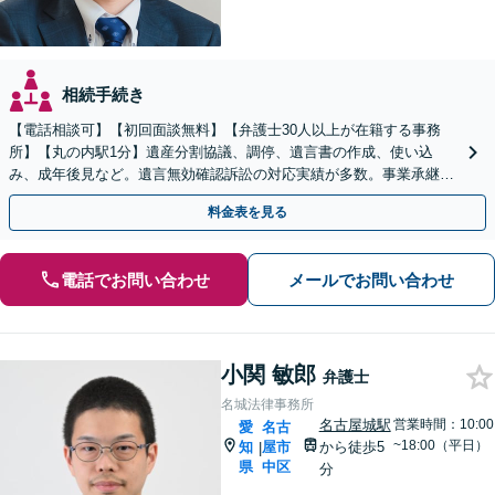
相続手続き
【電話相談可】【初回面談無料】【弁護士30人以上が在籍する事務
所】【丸の内駅1分】遺産分割協議、調停、遺言書の作成、使い込
み、成年後見など。遺言無効確認訴訟の対応実績が多数。事業承継に
関するご相談にも対応できます
料金表を見る
電話でお問い合わせ
メールでお問い合わせ
小関 敏郎
弁護士
名城法律事務所
名古屋城駅
営業時間：10:00
愛
名古
~18:00（平日）
知
屋市
から徒歩5
|
県
中区
分