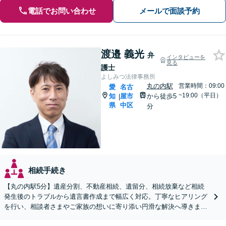
電話でお問い合わせ
メールで面談予約
渡邉 義光
弁
インタビューを
見る
護士
よしみつ法律事務所
丸の内駅
営業時間：09:00
愛
名古
~19:00（平日）
知
屋市
から徒歩5
|
県
中区
分
相続手続き
【丸の内駅5分】遺産分割、不動産相続、遺留分、相続放棄など相続
発生後のトラブルから遺言書作成まで幅広く対応。丁寧なヒアリング
を行い、相談者さまやご家族の想いに寄り添い円滑な解決へ導きます
【オンライン面談OK】【休日・夜間相談可】