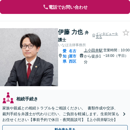
電話でお問い合わせ
伊藤 力也
弁
インタビューを
見る
護士
いなほ法律事務所
上小田井駅
営業時間：10:00
愛
名古
~18:00（平日）
知
屋市
から徒歩1
|
県
西区
分
相続手続き
家族や親戚との相続トラブルをご相談ください。 書類作成や交渉、
裁判手続を弁護士が代わりに行い、ご負担を軽減します。生前対策も
お任せください【事前予約で休日・夜間面談可】【上小田井駅1分】
料金表を見る