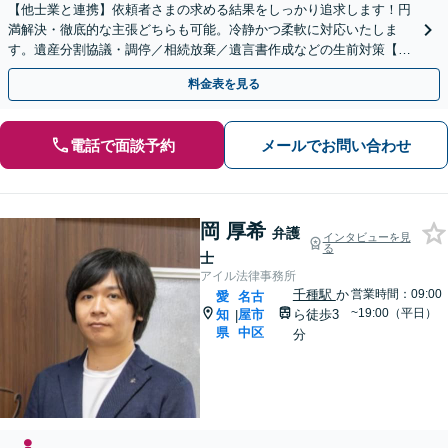
【他士業と連携】依頼者さまの求める結果をしっかり追求します！円
満解決・徹底的な主張どちらも可能。冷静かつ柔軟に対応いたしま
す。遺産分割協議・調停／相続放棄／遺言書作成などの生前対策【初
回相談無料】【休日対応可能】
料金表を見る
電話で面談予約
メールでお問い合わせ
岡 厚希
弁護
インタビューを見
る
士
アイル法律事務所
千種駅
か
営業時間：09:00
愛
名古
~19:00（平日）
知
屋市
ら徒歩3
|
県
中区
分