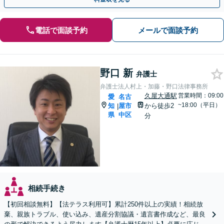
電話で面談予約
メールで面談予約
野口 新
弁護士
弁護士法人村上・加藤・野口法律事務所
久屋大通駅
営業時間：09:00
愛
名古
~18:00（平日）
知
屋市
から徒歩2
|
県
中区
分
相続手続き
【初回相談無料】【法テラス利用可】累計250件以上の実績！相続放
棄、親族トラブル、使い込み、遺産分割協議・遺言書作成など、最良