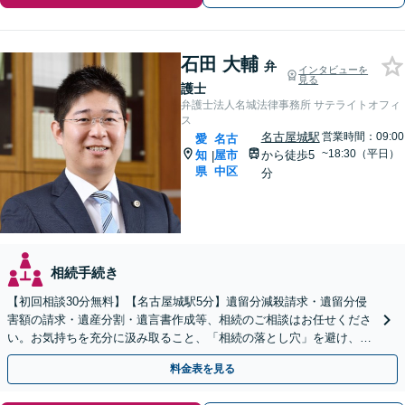
石田 大輔
弁
インタビューを
見る
護士
弁護士法人名城法律事務所 サテライトオフィ
ス
名古屋城駅
営業時間：09:00
愛
名古
~18:30（平日）
知
屋市
から徒歩5
|
県
中区
分
相続手続き
【初回相談30分無料】【名古屋城駅5分】遺留分減殺請求・遺留分侵
害額の請求・遺産分割・遺言書作成等、相続のご相談はお任せくださ
い。お気持ちを充分に汲み取ること、「相続の落とし穴」を避け、あ
らゆる可能性を把握することで最良の解決を目指します。
料金表を見る