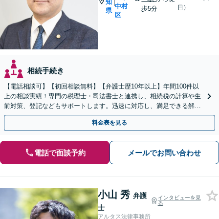
知
|
中村
日）
歩5分
県
区
相続手続き
【電話相談可】【初回相談無料】【弁護士歴10年以上】年間100件以
上の相談実績！専門の税理士・司法書士と連携し、相続税の計算や生
前対策、登記などもサポートします。迅速に対応し、満足できる解決
を目指します【名古屋駅10分】【休日・夜間面談可】
料金表を見る
電話で面談予約
メールでお問い合わせ
小山 秀
弁護
インタビューを見
る
士
アルタス法律事務所