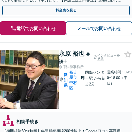
の形で解決できるよう尽力します【弁護士歴15年以上】必要に応じて
不動産鑑定士・税理士などとも連携【久屋大通駅2分】
料金表を見る
電話でお問い合わせ
メールでお問い合わせ
永原 裕也
弁
インタビューを
見る
護士
永原法律事務所
名古
国際センタ
営業時間：09:0
愛
屋市
0~18:00（平
ー駅
から徒
知
|
中村
日）
歩2分
県
区
相続手続き
【初回相談60分無料】年間相続相談200件以上！Google口コミ高評価