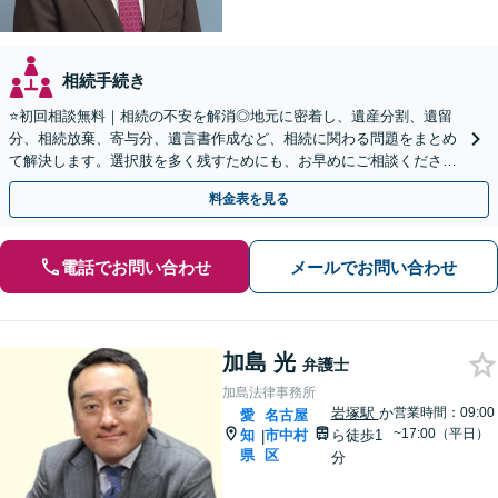
相続手続き
⭐️初回相談無料｜相続の不安を解消◎地元に密着し、遺産分割、遺留
分、相続放棄、寄与分、遺言書作成など、相続に関わる問題をまとめ
て解決します。選択肢を多く残すためにも、お早めにご相談ください
【休日・夜間面談OK】【駐車場あり】
料金表を見る
電話でお問い合わせ
メールでお問い合わせ
加島 光
弁護士
加島法律事務所
岩塚駅
か
営業時間：09:00
愛
名古屋
~17:00（平日）
知
市中村
ら徒歩1
|
県
区
分