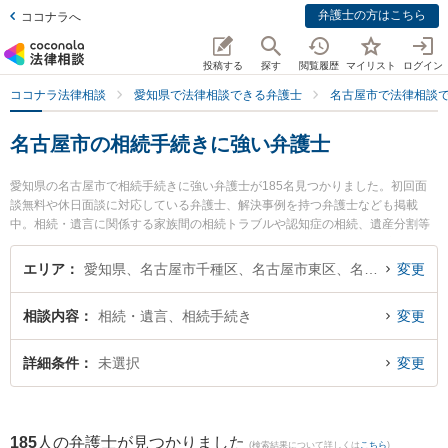
弁護士の方はこちら
ココナラへ
投稿する
探す
閲覧履歴
マイリスト
ログイン
ココナラ法律相談
愛知県で法律相談できる弁護士
名古屋市で法律相談
名古屋市の相続手続きに強い弁護士
愛知県の名古屋市で相続手続きに強い弁護士が185名見つかりました。初回面
談無料や休日面談に対応している弁護士、解決事例を持つ弁護士なども掲載
中。相続・遺言に関係する家族間の相続トラブルや認知症の相続、遺産分割等
の細かな分野での絞り込み検索もでき便利です。特にTK法律事務所の立川 諒輔
弁護士や旭合同法律事務所 名古屋事務所の木下 敏秀弁護士、旭合同法律事務所
エリア
愛知県、名古屋市千種区、名古屋市東区、名古屋市北区、名古屋市西区、名古屋市中村区、名古屋市中区、名古屋市昭和区、名古屋市瑞穂区、名古屋市熱田区、名古屋市中川区、名古屋市港区、名古屋市南区、名古屋市守山区、名古屋市緑区、名古屋市名東区、名古屋市天白区
変更
名古屋事務所の三池 哲二弁護士のプロフィール情報や弁護士費用、強みなどが
注目されています。『名古屋市で土日や夜間に発生した相続手続きのトラブル
相談内容
相続・遺言、相続手続き
変更
を今すぐに弁護士に相談したい』『相続手続きのトラブル解決の実績豊富な近
くの弁護士を検索したい』『初回相談無料で相続手続きを法律相談できる名古
屋市内の弁護士に相談予約したい』などでお困りの相談者さんにおすすめで
詳細条件
未選択
変更
す。
185
人の弁護士が見つかりました
(検索結果について詳しくは
こちら
)