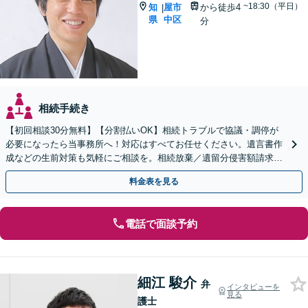
~18:30（平日）
知
屋市
から徒歩4
|
県
中区
分
相続手続き
【初回相談30分無料】【分割払いOK】相続トラブルで協議・調停が
必要になったら当事務所へ！対応はすべてお任せください。遺言書作
成などの生前対策も気軽にご相談を。相続放棄／遺留分侵害額請求求
／成年後見など【丸の内駅4分】【完全個室】
料金表を見る
電話で面談予約
細江 駿介
弁
インタビューを
見る
護士