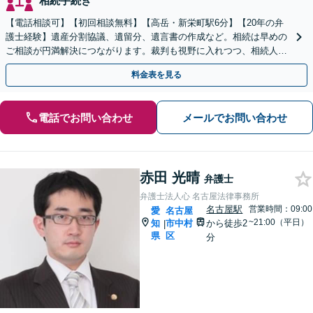
相続手続き
【電話相談可】【初回相談無料】【高岳・新栄町駅6分】【20年の弁
護士経験】遺産分割協議、遺留分、遺言書の作成など。相続は早めの
ご相談が円満解決につながります。裁判も視野に入れつつ、相続人同
士の関係性を壊さない解決方法を模索します
料金表を見る
電話でお問い合わせ
メールでお問い合わせ
赤田 光晴
弁護士
弁護士法人心 名古屋法律事務所
名古屋駅
営業時間：09:00
愛
名古屋
~21:00（平日）
知
市中村
から徒歩2
|
県
区
分