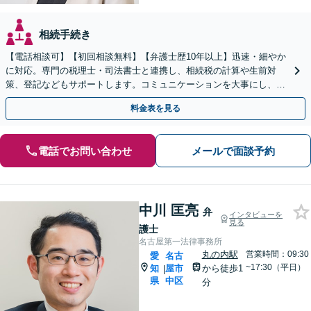
相続手続き
【電話相談可】【初回相談無料】【弁護士歴10年以上】迅速・細やか
に対応。専門の税理士・司法書士と連携し、相続税の計算や生前対
策、登記などもサポートします。コミュニケーションを大事にし、よ
り納得できる解決を目指します【名古屋駅10分】
料金表を見る
電話でお問い合わせ
メールで面談予約
中川 匡亮
弁
インタビューを
見る
護士
名古屋第一法律事務所
丸の内駅
営業時間：09:30
愛
名古
~17:30（平日）
知
屋市
から徒歩1
|
県
中区
分