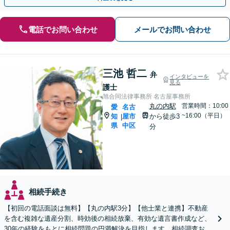
電話でお問い合わせ
メールでお問い合わせ
三池 哲二
弁
インタビューを
見る
護士
旭合同法律事務所 名古屋事務所
丸の内駅
営業時間：10:00
愛
名古
~16:00（平日）
知
屋市
から徒歩3
|
県
中区
分
相続手続き
【初回の電話面談は無料】【丸の内駅3分】【他士業と連携】不動産
を含む複雑な遺産分割、時効後の相続放棄、有効な遺言書作成など、
30年の経験をもとに相続問題の円満解決を目指します。相続調査お任