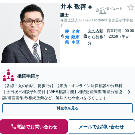
井本 敬善
弁
インタビューを
見る
護士
弁護士法人ALG＆Associates 名古屋法律事務
所
丸の内駅
営業時間：00:00
愛
名古
~23:59（平日）
知
屋市
から徒歩2
|
県
中区
分
相続手続き
【各線『丸の内駅』徒歩2分】【来所・オンライン法律相談30分無料
｜土日祝日相談予約受付｜WEB相談可能】相続財産調査/遺産分割協
議/遺言書作成/相続放棄など、解決のため全力を尽くします
料金表を見る
電話でお問い合わせ
メールでお問い合わせ