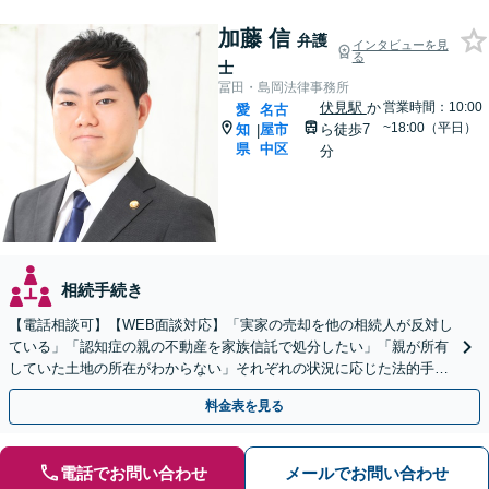
加藤 信
弁護
インタビューを見
る
士
冨田・島岡法律事務所
伏見駅
か
営業時間：10:00
愛
名古
~18:00（平日）
知
屋市
ら徒歩7
|
県
中区
分
相続手続き
【電話相談可】【WEB面談対応】「実家の売却を他の相続人が反対し
ている」「認知症の親の不動産を家族信託で処分したい」「親が所有
していた土地の所在がわからない」それぞれの状況に応じた法的手続
きを丁寧にサポートし、納得のいく解決を目指します。
料金表を見る
電話でお問い合わせ
メールでお問い合わせ