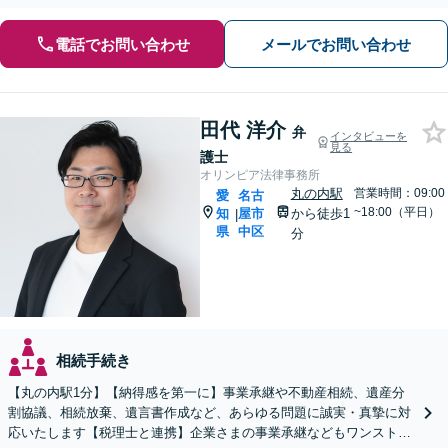
電話でお問い合わせ
メールでお問い合わせ
田代 洋介
弁
インタビューを
見る
護士
オリンピア法律事務所
丸の内駅
営業時間：09:00
愛
名古
~18:00（平日）
知
屋市
から徒歩1
|
県
中区
分
相続手続き
【丸の内駅1分】【納得感を第一に】事業承継や不動産相続、遺産分
割協議、相続放棄、遺言書作成など、あらゆる問題に誠実・真摯に対
応いたします【税理士と連携】企業さまの事業承継などもワンストッ