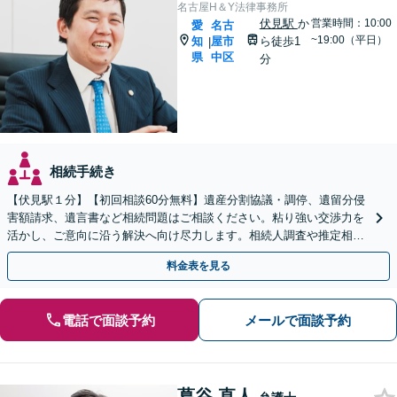
名古屋H＆Y法律事務所
伏見駅
か
営業時間：10:00
愛
名古
~19:00（平日）
知
屋市
ら徒歩1
|
県
中区
分
相続手続き
【伏見駅１分】【初回相談60分無料】遺産分割協議・調停、遺留分侵
害額請求、遺言書など相続問題はご相談ください。粘り強い交渉力を
活かし、ご意向に沿う解決へ向け尽力します。相続人調査や推定相続
人廃除など複雑な件もご相談ください【土日祝対応可】
料金表を見る
電話で面談予約
メールで面談予約
葛谷 直人