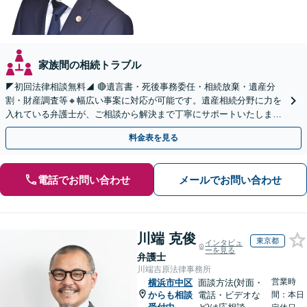
家族間の相続トラブル
◤初回法律相談無料◢ 🔴遺言書・死後事務委任・相続放棄・遺産分
割・財産調査等🔸幅広い事案に対応が可能です。遺産相続分野に力を
入れている弁護士が、ご相談から解決まで丁寧にサポートいたしま
す。まずはじっくりとお話ししてください。
料金表を見る
電話でお問い合わせ
メールでお問い合わせ
川端 克俊
東京都
インタビュ
ーを見る
弁護士
川端吉原法律事務所
営業時
横浜市中区
面談方法(対面・
からも相談
電話・ビデオな
間：本日