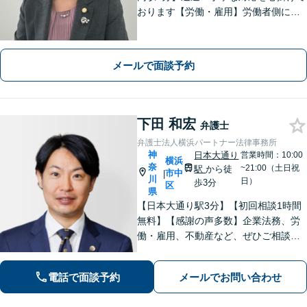
おります【労働・雇用】労働者側に特
化。泣き寝入りはせずにお気軽にご相
談を【離婚】男女ともに豊富な解決実
績！不貞慰謝料、財産分与、養育費
メールで面談予約
等、お任せください【弁護士歴10年以
上】
下田 和宏
弁護士
弁護士法人横浜パートナー法律事務所
神
日本大通り
営業時間：10:00
横浜
奈
~21:00（土日祝
駅
から徒
市中
|
川
日）
歩3分
区
県
【日本大通り駅3分】【初回相談1時間
無料】【感謝の声多数】企業法務、労
働・雇用、不動産など、ぜひご相談く
ださい。迅速なレスポンスと丁寧なリ
ーガルサービスの提供を心がけており
電話で面談予約
メールでお問い合わせ
ます。お困りの場合は、ぜひご相談く
ださい。【休日・夜間面談可】【電話