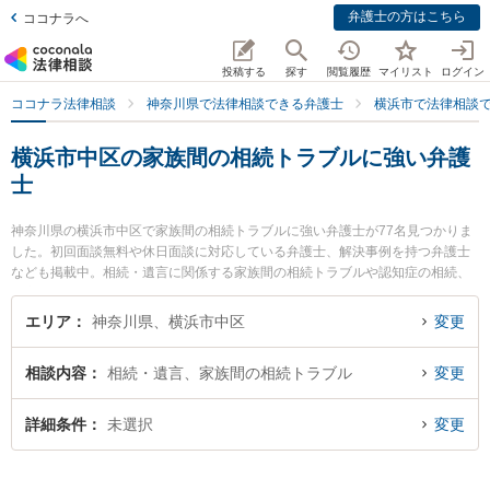
弁護士の方はこちら
ココナラへ
投稿する
探す
閲覧履歴
マイリスト
ログイン
ココナラ法律相談
神奈川県で法律相談できる弁護士
横浜市で法律相談
横浜市中区の家族間の相続トラブルに強い弁護
士
神奈川県の横浜市中区で家族間の相続トラブルに強い弁護士が77名見つかりま
した。初回面談無料や休日面談に対応している弁護士、解決事例を持つ弁護士
なども掲載中。相続・遺言に関係する家族間の相続トラブルや認知症の相続、
遺産分割等の細かな分野での絞り込み検索もでき便利です。特に手塚・伊藤・
平井法律事務所の伊藤 真哉弁護士や手塚・伊藤・平井法律事務所の平井 佑治弁
エリア
神奈川県、横浜市中区
変更
護士、延命法律事務所の山川 英夫弁護士のプロフィール情報や弁護士費用、強
みなどが注目されています。『横浜市中区で土日や夜間に発生した家族間の相
相談内容
相続・遺言、家族間の相続トラブル
変更
続トラブルのトラブルを今すぐに弁護士に相談したい』『家族間の相続トラブ
ルのトラブル解決の実績豊富な近くの弁護士を検索したい』『初回相談無料で
家族間の相続トラブルを法律相談できる横浜市中区内の弁護士に相談予約した
詳細条件
未選択
変更
い』などでお困りの相談者さんにおすすめです。