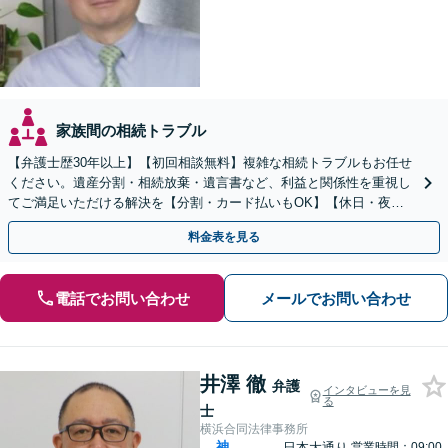
家族間の相続トラブル
【弁護士歴30年以上】【初回相談無料】複雑な相続トラブルもお任せ
ください。遺産分割・相続放棄・遺言書など、利益と関係性を重視し
てご満足いただける解決を【分割・カード払いもOK】【休日・夜間
面談可】【電話・メール・ビデオ面談可】【関内駅4分】
料金表を見る
電話でお問い合わせ
メールでお問い合わせ
井澤 徹
弁護
インタビューを見
る
士
横浜合同法律事務所
神
日本大通り
営業時間：09:00