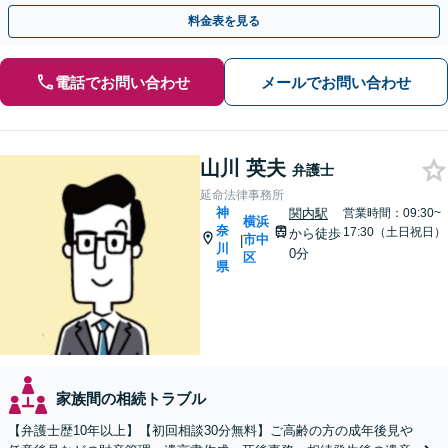
り】【子連れ相談可】【夜間/休日対応可】
料金表を見る
電話でお問い合わせ
メールでお問い合わせ
山川 英夫
弁護士
延命法律事務所
神
関内駅
営業時間：09:30~
横浜
奈
17:30（土日祝日）
から徒歩
市中
|
川
0分
区
県
家族間の相続トラブル
【弁護士歴10年以上】【初回相談30分無料】ご高齢の方の成年後見や