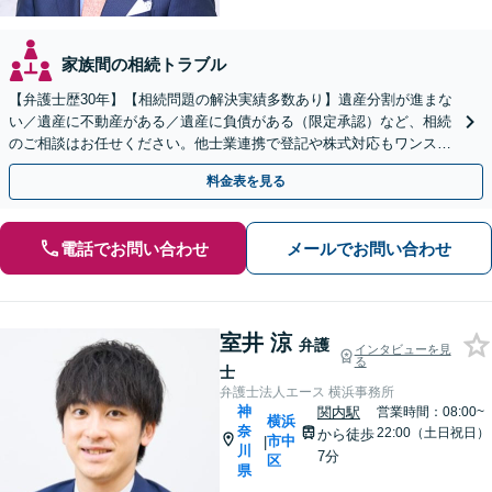
家族間の相続トラブル
【弁護士歴30年】【相続問題の解決実績多数あり】遺産分割が進まな
い／遺産に不動産がある／遺産に負債がある（限定承認）など、相続
のご相談はお任せください。他士業連携で登記や株式対応もワンスト
ップ対応します【土日祝対応可】【関内4分】
料金表を見る
電話でお問い合わせ
メールでお問い合わせ
室井 涼
弁護
インタビューを見
る
士
弁護士法人エース 横浜事務所
神
関内駅
営業時間：08:00~
横浜
奈
22:00（土日祝日）
から徒歩
市中
|
川
7分
区
県