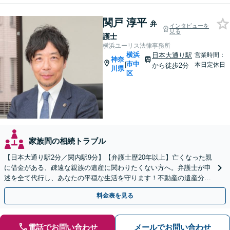
関戸 淳平
弁
インタビューを
見る
護士
横浜ユーリス法律事務所
横浜
日本大通り駅
営業時間：
神奈
市中
|
本日定休日
から徒歩2分
川県
区
家族間の相続トラブル
【日本大通り駅2分／関内駅9分】【弁護士歴20年以上】亡くなった親
に借金がある、疎遠な親族の遺産に関わりたくない方へ。弁護士が申
述を全て代行し、あなたの平穏な生活を守ります！不動産の遺産分割
や遺留分問題も実績豊富【夜間や休日相談も対応可能】
料金表を見る
電話でお問い合わせ
メールでお問い合わせ