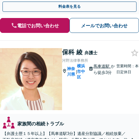
を目指します【馬車道駅3分】
料金表を見る
電話でお問い合わせ
メールでお問い合わせ
保科 綾
弁護士
河野法律事務所
横浜
馬車道駅
か
営業時間：本
神奈
市中
|
日定休日
ら徒歩3分
川県
区
家族間の相続トラブル
【弁護士歴１５年以上】【馬車道駅3分】遺産分割協議／相続放棄／