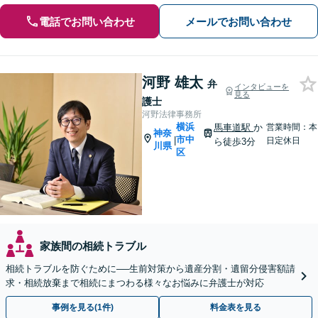
電話でお問い合わせ
メールでお問い合わせ
河野 雄太
弁
インタビューを
見る
護士
河野法律事務所
横浜
馬車道駅
か
営業時間：本
神奈
市中
|
日定休日
ら徒歩3分
川県
区
家族間の相続トラブル
相続トラブルを防ぐために──生前対策から遺産分割・遺留分侵害額請
求・相続放棄まで相続にまつわる様々なお悩みに弁護士が対応
事例を見る(1件)
料金表を見る