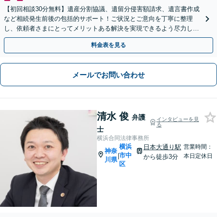
【初回相談30分無料】遺産分割協議、遺留分侵害額請求、遺言書作成
など相続発生前後の包括的サポート！ご状況とご意向を丁寧に整理
し、依頼者さまにとってメリットある解決を実現できるよう尽力しま
す【休日・夜間相談対応（要予約）】【日本大通り駅3分】
料金表を見る
メールでお問い合わせ
清水 俊
弁護
インタビューを見
る
士
横浜合同法律事務所
横浜
日本大通り駅
営業時間：
神奈
市中
|
本日定休日
から徒歩3分
川県
区