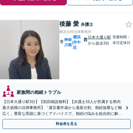
後藤 愛
弁護士
横浜合同法律事務所
横浜
日本大通り駅
営業時間：
神奈
市中
|
本日定休日
から徒歩3分
川県
区
家族間の相続トラブル
【日本大通り駅3分】【初回相談無料】【弁護士16人が所属する県内
最大規模の法律事務所】「遺言書作成から遺産分割、相続放棄など幅
広く」豊富な実績に基づくアドバイスで、相続の悩みを総合的に解決
へ導く「相続登記義務化に対応」【WEB面談対応】
料金表を見る