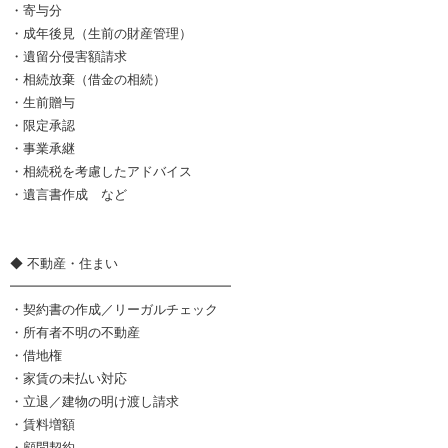
・寄与分
・成年後見（生前の財産管理）
・遺留分侵害額請求
・相続放棄（借金の相続）
・生前贈与
・限定承認
・事業承継
・相続税を考慮したアドバイス
・遺言書作成 など
◆ 不動産・住まい
━━━━━━━━━━━━━━━━━
・契約書の作成／リーガルチェック
・所有者不明の不動産
・借地権
・家賃の未払い対応
・立退／建物の明け渡し請求
・賃料増額
・顧問契約