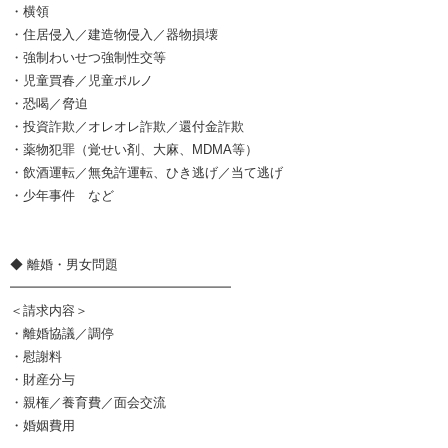
・横領
・住居侵入／建造物侵入／器物損壊
・強制わいせつ強制性交等
・児童買春／児童ポルノ
・恐喝／脅迫
・投資詐欺／オレオレ詐欺／還付金詐欺
・薬物犯罪（覚せい剤、大麻、MDMA等）
・飲酒運転／無免許運転、ひき逃げ／当て逃げ
・少年事件 など
◆ 離婚・男女問題
━━━━━━━━━━━━━━━━━
＜請求内容＞
・離婚協議／調停
・慰謝料
・財産分与
・親権／養育費／面会交流
・婚姻費用