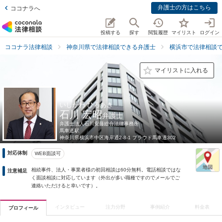
弁護士の方はこちら
ココナラへ
投稿する
探す
閲覧履歴
マイリスト
ログイン
ココナラ法律相談
神奈川県で法律相談できる弁護士
横浜市で法律相談
マイリストに入れる
いしかわ ひろあき
石川 宏昭
弁護士
弁護士法人石川安藤総合法律事務所
馬車道駅
神奈川県
横浜市中区海岸通2-8-1 プラウド馬車道302
対応体制
WEB面談可
相続事件、法人・事業者様の初回相談は60分無料。電話相談ではな
注意補足
く面談相談に対応しています（外出が多い職種ですのでメールでご
連絡いただけると幸いです）。
インタビュー
注力分野
事例紹介
料金表
プロフィール