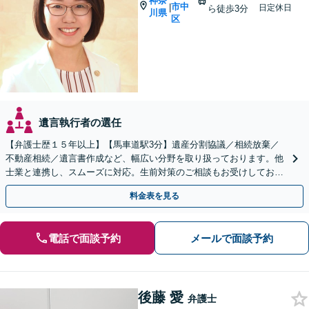
神奈
市中
|
日定休日
ら徒歩3分
川県
区
遺言執行者の選任
【弁護士歴１５年以上】【馬車道駅3分】遺産分割協議／相続放棄／
不動産相続／遺言書作成など、幅広い分野を取り扱っております。他
士業と連携し、スムーズに対応。生前対策のご相談もお受けしており
ます。【Web相談可】
料金表を見る
電話で面談予約
メールで面談予約
後藤 愛
弁護士