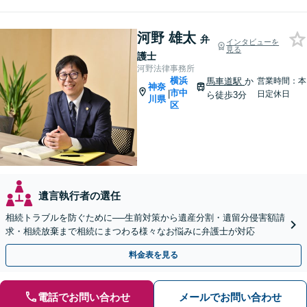
河野 雄太
弁
インタビューを
見る
護士
河野法律事務所
横浜
馬車道駅
か
営業時間：本
神奈
市中
|
日定休日
ら徒歩3分
川県
区
遺言執行者の選任
相続トラブルを防ぐために──生前対策から遺産分割・遺留分侵害額請
求・相続放棄まで相続にまつわる様々なお悩みに弁護士が対応
料金表を見る
電話でお問い合わせ
メールでお問い合わせ