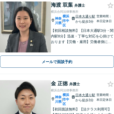
海渡 双葉
弁護士
横浜合同法律事務所
横浜
日本大通り駅
営業時間：
神奈
市中
|
本日定休日
から徒歩3分
川県
区
【初回相談無料】【日本大通駅3分・関
内駅8分】迅速・丁寧な対応を心掛けて
おります【労働・雇用】労働者側に特
化。泣き寝入りはせずにお気軽にご相
談を【離婚】男女ともに豊富な解決実
績！不貞慰謝料、財産分与、養育費
メールで面談予約
等、お任せください【弁護士歴10年以
上】
金 正徳
弁護士
横浜合同法律事務所
横浜
日本大通り駅
営業時間：
神奈
市中
|
本日定休日
から徒歩3分
川県
区
【初回面談無料】【法テラス利用可】