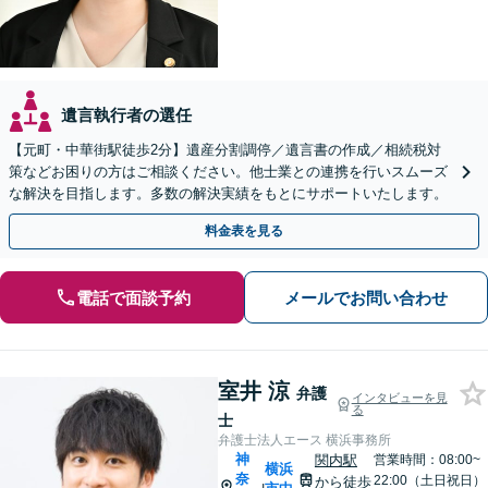
遺言執行者の選任
【元町・中華街駅徒歩2分】遺産分割調停／遺言書の作成／相続税対
策などお困りの方はご相談ください。他士業との連携を行いスムーズ
な解決を目指します。多数の解決実績をもとにサポートいたします。
料金表を見る
電話で面談予約
メールでお問い合わせ
室井 涼
弁護
インタビューを見
る
士
弁護士法人エース 横浜事務所
神
関内駅
営業時間：08:00~
横浜
奈
22:00（土日祝日）
から徒歩