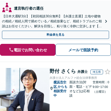
遺言執行者の選任
【日本大通駅3分】【初回相談30分無料】【弁護士直通】土地や建物
の相続／相続人間で揉めている／相続放棄など、相続トラブルのご相
談はお任せください。解決を目指し、粘り強く冷静に交渉します【当
日・夜間・土日相談可】遺言書作成もお任せください
料金表を見る
電話でお問い合わせ
メールで面談予約
野付 さくら
弁護士
埼玉県
弁護士法人アルファ総合法律事務所
横浜市中
面談方法(対
営業時間：0
区
からも
面・電話・ビデ
9:00~17:00
相談受付
オなど)は応相
（土曜日）
中
談