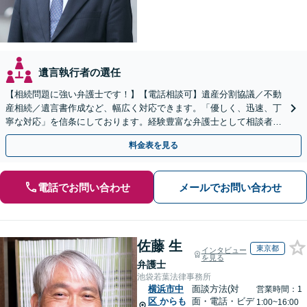
遺言執行者の選任
【相続問題に強い弁護士です！】【電話相談可】遺産分割協議／不動
産相続／遺言書作成など、幅広く対応できます。「優しく、迅速、丁
寧な対応」を信条にしております。経験豊富な弁護士として相談者様
のため全力を尽くします。お気軽にご相談ください。
料金表を見る
電話でお問い合わせ
メールでお問い合わせ
佐藤 生
東京都
インタビュー
を見る
弁護士
池袋若葉法律事務所
横浜市中
面談方法(対
営業時間：1
区
からも
面・電話・ビデ
1:00~16:00