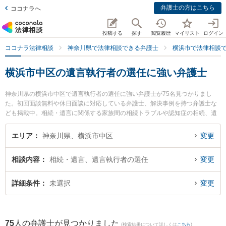
弁護士の方はこちら
ココナラへ
投稿する
探す
閲覧履歴
マイリスト
ログイン
ココナラ法律相談
神奈川県で法律相談できる弁護士
横浜市で法律相談
横浜市中区の遺言執行者の選任に強い弁護士
神奈川県の横浜市中区で遺言執行者の選任に強い弁護士が75名見つかりまし
た。初回面談無料や休日面談に対応している弁護士、解決事例を持つ弁護士な
ども掲載中。相続・遺言に関係する家族間の相続トラブルや認知症の相続、遺
産分割等の細かな分野での絞り込み検索もでき便利です。特に手塚・伊藤・平
井法律事務所の平井 佑治弁護士や延命法律事務所の山川 英夫弁護士、かんない
エリア
神奈川県、横浜市中区
変更
総合法律事務所の鈴木 悠介弁護士のプロフィール情報や弁護士費用、強みなど
が注目されています。『横浜市中区で土日や夜間に発生した遺言執行者の選任
相談内容
相続・遺言、遺言執行者の選任
変更
のトラブルを今すぐに弁護士に相談したい』『遺言執行者の選任のトラブル解
決の実績豊富な近くの弁護士を検索したい』『初回相談無料で遺言執行者の選
任を法律相談できる横浜市中区内の弁護士に相談予約したい』などでお困りの
詳細条件
未選択
変更
相談者さんにおすすめです。
75
人の弁護士が見つかりました
(検索結果について詳しくは
こちら
)