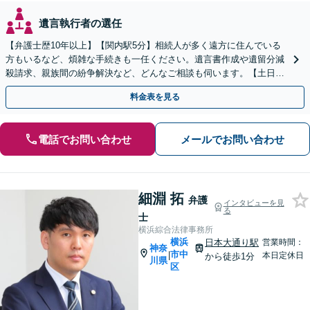
遺言執行者の選任
【弁護士歴10年以上】【関内駅5分】相続人が多く遠方に住んでいる
方もいるなど、煩雑な手続きも一任ください。遺言書作成や遺留分減
殺請求、親族間の紛争解決など、どんなご相談も伺います。【土日対
応可能】【子連れ相談可】
料金表を見る
電話でお問い合わせ
メールでお問い合わせ
細淵 拓
弁護
インタビューを見
る
士
横浜綜合法律事務所
横浜
日本大通り駅
営業時間：
神奈
市中
|
本日定休日
から徒歩1分
川県
区