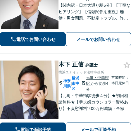
【関内駅・日本大通り駅5分】【丁寧な
ヒアリング】【信頼関係を重視】離
婚・男女問題、不動産トラブル、詐
欺・消費者問題など、幅広く対応して
います。ご依頼者が抱えている不安や
悩みにしっかり寄り添い、最善の解決
電話でお問い合わせ
メールでお問い合わせ
策を一緒に考えていきます。ぜひご相
談ください。
木下 正信
弁護士
横浜ユナイテッド法律事務所
元町・中華街
営業時間：
横浜
神奈
本日定休日
市中
駅
から徒歩4
|
川県
区
分
【元町・中華街駅徒歩４分】★初回相
談無料★【💬夫婦カウンセラー資格あ
り】不貞慰謝料“400万円減額・全額免
除”など実績多数！法務、不動産トラブ
ルも◎【スムーズな対応】お話をじっ
くりお聞きします【LINE・メール24時
電話で面談予約
メールで面談予約