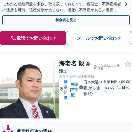
にわたる相続問題を多数、取り扱っております。税理士・不動産業者
の連携も可能。遺産分割が進まない／遺産に不動産がある／遺産に負
債がある（限定承認）等、相続のご相談はお任せください。
料金表を見る
電話でお問い合わせ
メールでお問い合わせ
海老名 毅
弁
インタビューを
見る
護士
みなと綜合法律事務所
神
日本大通り
営業時間：09:00
横浜
奈
~22:00（土日祝
駅
から徒
市中
|
川
日）
歩1分
区
県
遺言執行者の選任