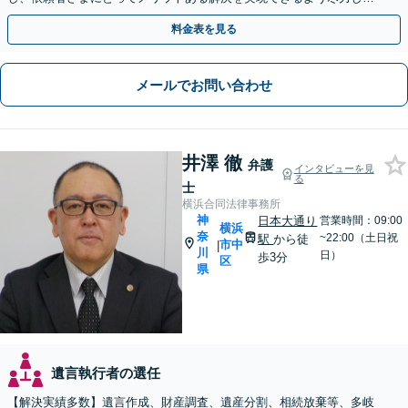
す【休日・夜間相談対応（要予約）】【日本大通り駅3分】
料金表を見る
メールでお問い合わせ
井澤 徹
弁護
インタビューを見
る
士
横浜合同法律事務所
神
日本大通り
営業時間：09:00
横浜
奈
~22:00（土日祝
駅
から徒
市中
|
川
日）
歩3分
区
県
遺言執行者の選任
【解決実績多数】遺言作成、財産調査、遺産分割、相続放棄等、多岐