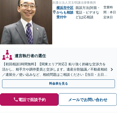
弁護士法人児玉明謙法律事務所
営業時
横浜市中区
面談方法(対面・
からも相談
電話・ビデオな
間：本日
受付中
ど)は応相談
定休日
遺言執行者の選任
【初回相談1時間無料】【関東エリア対応】粘り強く的確な交渉力を
活かし、相手方や調停委員と交渉します。遺産分割協議／不動産相続
／遺留分／使い込みなど、相続問題はご相談ください【当日・土日対
応可】トラブル前の段階でも相談可。メール24時間受付
料金表を見る
電話で面談予約
メールでお問い合わせ