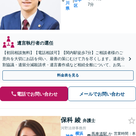
市中
|
川
7分
区
県
遺言執行者の選任
【初回相談無料】【電話相談可】【関内駅徒歩7分】ご相談者様のご
意向を大切にお話を伺い、最善の策にむけて力を尽くします。遺産分
割協議・遺留分減殺請求・遺言書作成など相続全般について、お気軽
にご相談ください。
料金表を見る
電話でお問い合わせ
メールでお問い合わせ
保科 綾
弁護士
河野法律事務所
横浜
馬車道駅
か
営業時間：本