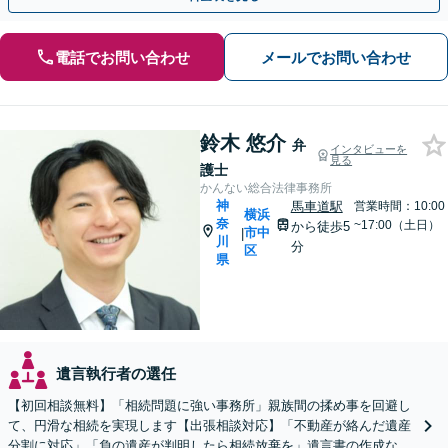
電話でお問い合わせ
メールでお問い合わせ
鈴木 悠介
弁
インタビューを
見る
護士
かんない総合法律事務所
神
馬車道駅
営業時間：10:00
横浜
奈
~17:00（土日）
から徒歩5
市中
|
川
分
区
県
遺言執行者の選任
【初回相談無料】「相続問題に強い事務所」親族間の揉め事を回避し
て、円滑な相続を実現します【出張相談対応】「不動産が絡んだ遺産
分割に対応」「負の遺産が判明したら相続放棄を」遺言書の作成など