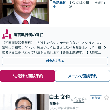
相談受付
オなど)は応相
（土曜日）
中
談
遺言執行者の選任
【初回面談30分無料】「どうしたらいいか分からない」という方もお
気軽にご相談ください。家族のように身近に話せる弁護士として、相
談者さまに寄り添って解決を目指します【弁護士歴20年】【池袋駅5
分】
料金表を見る
電話で面談予約
メールで面談予約
白土 文也
東京都
インタビュ
ーを見る
弁護士
しらと総合法律事務所