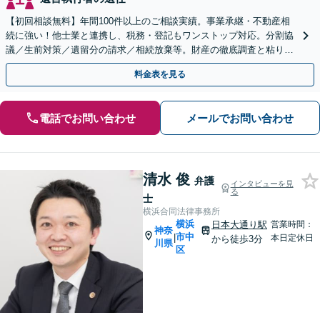
【初回相談無料】年間100件以上のご相談実績。事業承継・不動産相
続に強い！他士業と連携し、税務・登記もワンストップ対応。分割協
議／生前対策／遺留分の請求／相続放棄等。財産の徹底調査と粘り強
い交渉により、最善の解決へ【日本大通り駅2分】
料金表を見る
電話でお問い合わせ
メールでお問い合わせ
清水 俊
弁護
インタビューを見
る
士
横浜合同法律事務所
横浜
日本大通り駅
営業時間：
神奈
市中
|
本日定休日
から徒歩3分
川県
区