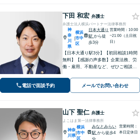
下田 和宏
弁護士
弁護士法人横浜パートナー法律事務所
神
日本大通り
営業時間：10:00
横浜
奈
~21:00（土日祝
駅
から徒
市中
|
川
日）
歩3分
区
県
【日本大通り駅3分】【初回相談1時間
無料】【感謝の声多数】企業法務、労
働・雇用、不動産など、ぜひご相談く
ださい。迅速なレスポンスと丁寧なリ
ーガルサービスの提供を心がけており
電話で面談予約
メールでお問い合わせ
ます。お困りの場合は、ぜひご相談く
ださい。【休日・夜間面談可】【電話
相談可】
山下 聖仁
弁護士
よこはま第一法律事務所
みなとみらい
営業時間：
横浜
神奈
本日定休日
市中
駅
から徒歩4
|
川県
区
分