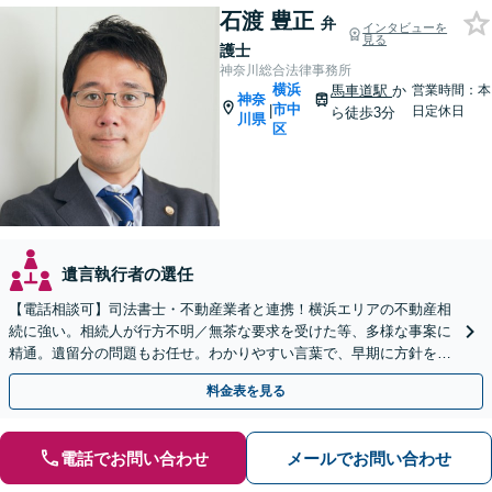
石渡 豊正
弁
インタビューを
見る
護士
神奈川総合法律事務所
横浜
馬車道駅
か
営業時間：本
神奈
市中
|
日定休日
ら徒歩3分
川県
区
遺言執行者の選任
【電話相談可】司法書士・不動産業者と連携！横浜エリアの不動産相
続に強い。相続人が行方不明／無茶な要求を受けた等、多様な事案に
精通。遺留分の問題もお任せ。わかりやすい言葉で、早期に方針をお
伝えします【馬車道駅2分】【完全個室】
料金表を見る
電話でお問い合わせ
メールでお問い合わせ