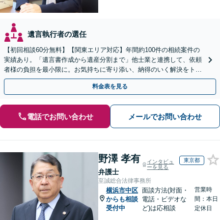
遺言執行者の選任
【初回相談60分無料】【関東エリア対応】年間約100件の相続案件の
実績あり。「遺言書作成から遺産分割まで」他士業と連携して、依頼
者様の負担を最小限に。お気持ちに寄り添い、納得のいく解決をトー
タル・サポート【当日・夜間（18時まで）の相談可】
料金表を見る
電話でお問い合わせ
メールでお問い合わせ
野澤 孝有
東京都
インタビュ
ーを見る
弁護士
至誠総合法律事務所
営業時
横浜市中区
面談方法(対面・
からも相談
電話・ビデオな
間：本日
受付中
ど)は応相談
定休日