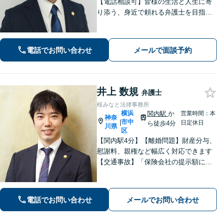
【電話相談可】皆様の生活と人生に寄
り添う、身近で頼れる弁護士を目指し
ます！フットワーク軽く、迅速な対応
で、皆様のご相談に応えます。離婚／
債務整理／刑事事件など、お任せくだ
電話でお問い合わせ
メールで面談予約
さい。おひとりで悩みを抱えず、まず
はご相談を！
井上 数規
弁護士
桜みなと法律事務所
横浜
関内駅
か
営業時間：本
神奈
市中
|
日定休日
ら徒歩4分
川県
区
【関内駅4分】【離婚問題】財産分与、
慰謝料、親権など幅広く対応できます
【交通事故】「保険会社の提示額に納
得できない」「治療が打ち切られてし
まい困惑している」などご相談くださ
い！【分割払いOK】【初回面談60分無
電話でお問い合わせ
メールでお問い合わせ
料】【休日・夜間面談可】