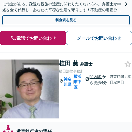
に借金がある、疎遠な親族の遺産に関わりたくない方へ。弁護士が申
述を全て代行し、あなたの平穏な生活を守ります！不動産の遺産分割
や遺留分問題も実績豊富【夜間や休日相談も対応可能】
料金表を見る
電話でお問い合わせ
メールでお問い合わせ
植田 薫
弁護士
植田法律事務所
横浜
関内駅
か
営業時間：本
神奈
市中
|
日定休日
ら徒歩4分
川県
区
遺言執行者の選任