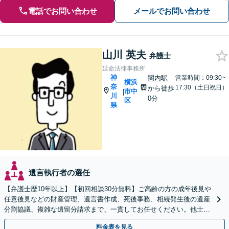
電話でお問い合わせ
メールでお問い合わせ
山川 英夫
弁護士
延命法律事務所
神
関内駅
営業時間：09:30~
横浜
奈
17:30（土日祝日）
から徒歩
市中
|
川
0分
区
県
遺言執行者の選任
【弁護士歴10年以上】【初回相談30分無料】ご高齢の方の成年後見や
任意後見などの財産管理、遺言書作成、死後事務、相続発生後の遺産
分割協議、複雑な遺留分請求まで、一貫してお任せください。他士業
との連携力を活かした最適解の追求【WEB面談対応】
料金表を見る