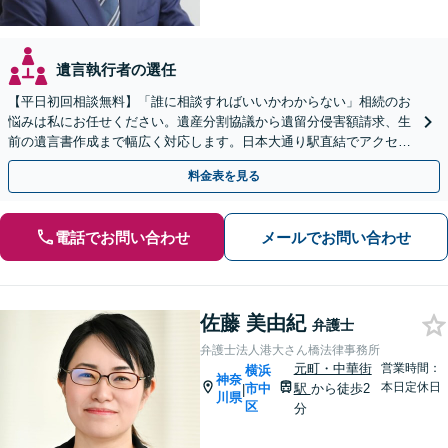
遺言執行者の選任
【平日初回相談無料】「誰に相談すればいいかわからない」相続のお
悩みは私にお任せください。遺産分割協議から遺留分侵害額請求、生
前の遺言書作成まで幅広く対応します。日本大通り駅直結でアクセス
良好。まずはご相談を。
料金表を見る
電話でお問い合わせ
メールでお問い合わせ
佐藤 美由紀
弁護士
弁護士法人港大さん橋法律事務所
元町・中華街
営業時間：
横浜
神奈
本日定休日
市中
駅
から徒歩2
|
川県
区
分