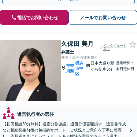
電話でお問い合わせ
メールでお問い合わせ
久保田 美月
インタビューを
見る
弁護士
井澤・黒井法律事務所
横浜
日本大通り駅
営業時間：
神奈
市中
|
本日定休日
から徒歩3分
川県
区
遺言執行者の選任
【初回相談30分無料】遺産分割協議、遺留分侵害額請求、遺言書作成
など相続発生前後の包括的サポート！ご状況とご意向を丁寧に整理
し、依頼者さまにとってメリットある解決を実現できるよう尽力しま