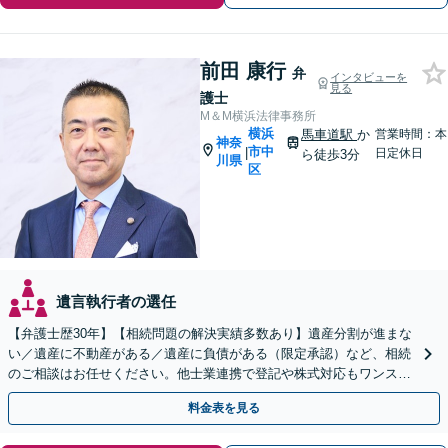
前田 康行
弁
インタビューを
見る
護士
M＆M横浜法律事務所
横浜
馬車道駅
か
営業時間：本
神奈
市中
|
日定休日
ら徒歩3分
川県
区
遺言執行者の選任
【弁護士歴30年】【相続問題の解決実績多数あり】遺産分割が進まな
い／遺産に不動産がある／遺産に負債がある（限定承認）など、相続
のご相談はお任せください。他士業連携で登記や株式対応もワンスト
ップ対応します【土日祝対応可】【関内4分】
料金表を見る