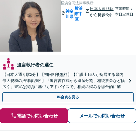
横浜合同法律事務所
横浜
日本大通り駅
営業時間：
神奈
市中
|
本日定休日
から徒歩3分
川県
区
遺言執行者の選任
【日本大通り駅3分】【初回相談無料】【弁護士16人が所属する県内
最大規模の法律事務所】「遺言書作成から遺産分割、相続放棄など幅
広く」豊富な実績に基づくアドバイスで、相続の悩みを総合的に解決
へ導く「相続登記義務化に対応」【WEB面談対応】
料金表を見る
電話でお問い合わせ
メールでお問い合わせ