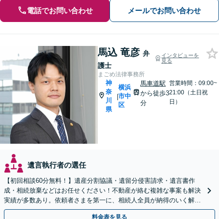
電話でお問い合わせ
メールでお問い合わせ
馬込 竜彦
弁
インタビューを
見る
護士
まごめ法律事務所
神
馬車道駅
営業時間：09:00~
横浜
奈
21:00（土日祝
から徒歩3
市中
|
川
日）
分
区
県
遺言執行者の選任
【初回相談60分無料！】遺産分割協議・遺留分侵害請求・遺言書作
成・相続放棄などはお任せください！不動産が絡む複雑な事案も解決
実績が多数あり。依頼者さまを第一に、相続人全員が納得のいく解決
を目指します【馬車道駅3分】
料金表を見る