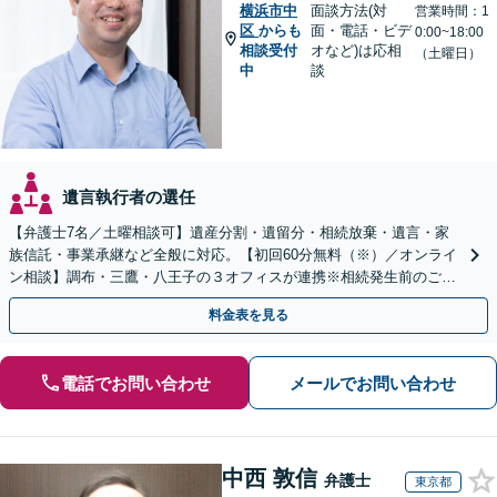
横浜市中
面談方法(対
営業時間：1
区
からも
面・電話・ビデ
0:00~18:00
相談受付
オなど)は応相
（土曜日）
中
談
遺言執行者の選任
【弁護士7名／土曜相談可】遺産分割・遺留分・相続放棄・遺言・家
族信託・事業承継など全般に対応。【初回60分無料（※）／オンライ
ン相談】調布・三鷹・八王子の３オフィスが連携※相続発生前のご相
談など有料相談になるものもございます。
料金表を見る
電話でお問い合わせ
メールでお問い合わせ
中西 敦信
弁護士
東京都