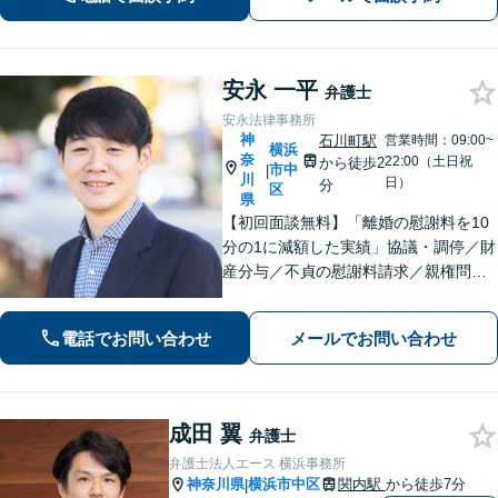
間受付中】
安永 一平
弁護士
安永法律事務所
神
石川町駅
営業時間：09:00~
横浜
奈
22:00（土日祝
から徒歩2
市中
|
川
日）
分
区
県
【初回面談無料】「離婚の慰謝料を10
分の1に減額した実績」協議・調停／財
産分与／不貞の慰謝料請求／親権問題
などお任せください！「不動産オーナ
ーの顧問経験豊富」土地・建物の明渡
電話でお問い合わせ
メールでお問い合わせ
しや賃料回収など幅広くサポート【夜
間・休日面談可】【電話相談対応】
成田 翼
弁護士
弁護士法人エース 横浜事務所
神奈川県
横浜市中区
関内駅
から徒歩7分
|