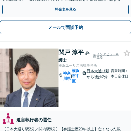
生前対策もお任せ【バリアフリー】【休日・夜間相談あり】
料金表を見る
メールで面談予約
関戸 淳平
弁
インタビューを
見る
護士
横浜ユーリス法律事務所
横浜
日本大通り駅
営業時間：
神奈
市中
|
本日定休日
から徒歩2分
川県
区
遺言執行者の選任
【日本大通り駅2分／関内駅9分】【弁護士歴20年以上】亡くなった親