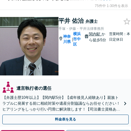
75件中 1-30件を表示
平井 佑治
弁護士
手塚・伊藤・平井法律事務所
横浜
関内駅
か
営業時間：本
神奈
市中
|
日定休日
ら徒歩5分
川県
区
遺言執行者の選任
【弁護士歴10年以上】【関内駅5分】【成年後見人経験あり】親族ト
ラブルに発展する前に相続対策や遺産分割協議ならお任せください！
ヒアリングをしっかり行い円滑に解決致します！【司法書士資格あ
り】【子連れ相談可】【夜間/休日対応可】
料金表を見る