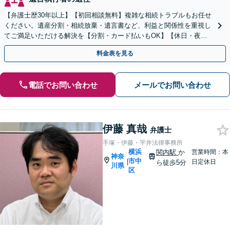
【弁護士歴30年以上】【初回相談無料】複雑な相続トラブルもお任せ
ください。遺産分割・相続放棄・遺言書など、利益と関係性を重視し
てご満足いただける解決を【分割・カード払いもOK】【休日・夜間
面談可】【電話・メール・ビデオ面談可】【関内駅4分】
料金表を見る
電話でお問い合わせ
メールでお問い合わせ
伊藤 真哉
弁護士
手塚・伊藤・平井法律事務所
横浜
関内駅
か
営業時間：本
神奈
市中
|
日定休日
ら徒歩5分
川県
区