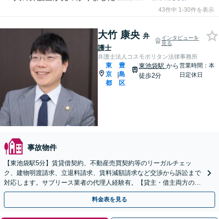
43件中 1-30件を表示
大竹 康央
弁
インタビューを
見る
護士
弁護士法人コスモポリタン法律事務所
東
豊
東池袋駅
から
営業時間：本
京
島
|
日定休日
徒歩2分
都
区
事故物件
【東池袋駅5分】賃貸借契約、不動産売買契約等のリーガルチェッ
ク、建物明渡請求、立退料請求、賃料減額請求など交渉から訴訟まで
対応します。サブリース業者の代理人経験有。【貸主・借主両方の対
応可能】【オンライン相談可】
料金表を見る