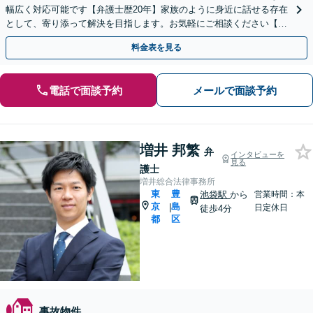
幅広く対応可能です【弁護士歴20年】家族のように身近に話せる存在
として、寄り添って解決を目指します。お気軽にご相談ください【池
袋駅5分】
料金表を見る
電話で面談予約
メールで面談予約
増井 邦繁
弁
インタビューを
見る
護士
増井総合法律事務所
東
豊
池袋駅
から
営業時間：本
京
島
|
日定休日
徒歩4分
都
区
事故物件