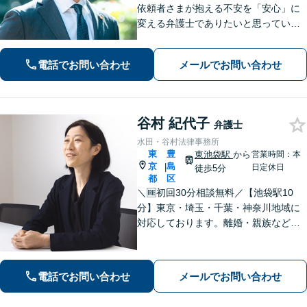
依頼者さまが抱える不安を「安心」に
変える弁護士でありたいと思っていま
す。話しやすい雰囲気作りを徹底し、
依頼者さまと密にコミュニケーション
電話でお問い合わせ
メールでお問い合わせ
を取ることを大切にしています。【休
日・夜間面談可】【メール・WEB相談
可】
谷村 紀代子
弁護士
水田・谷村法律事務所
東
豊
東池袋駅
から
営業時間：本
京
島
|
日定休日
徒歩5分
都
区
＼🆓初回30分相談無料／【池袋駅10
分】東京・埼玉・千葉・神奈川地域に
対応しております。離婚・親族などの
家事事件を中心に学校交渉事件、労働
事件などを担当してまいりました。家
庭内、学校内、職場内でのいじめ・ハ
電話でお問い合わせ
メールでお問い合わせ
ラスメントに積極対応。