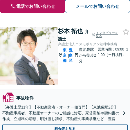
電話でお問い合わせ
メールでお問い合わせ
杉本 拓也
弁
インタビューを
見る
護士
弁護士法人コスモポリタン法律事務所
東池袋駅
営業時間：09:00~2
東
豊
1:00（土日祝日）
京
島
から徒歩2
|
都
区
分
事故物件
【弁護士歴11年】【不動産業者・オーナー側専門】【東池袋駅2分】
不動産事業者、不動産オーナーのご相談に対応。家賃滞納や契約書の
作成、立退料の増額、明け渡し請求、不動産の事業承継など、豊富な
解決実績があります。【ビデオ面談可】【初回面談無料】
料金表を見る