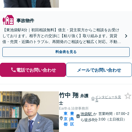
事故物件
【東池袋駅4分｜初回相談無料】借主・貸主双方からご相談をお受け
しております。相手方との交渉に【粘り強く】取り組みます。賃貸
借・売買・近隣のトラブル、再開発のご相談など幅広く対応。不動産
問題は複雑化しやすいため、お早めに弁護士にご相談ください
料金表を見る
電話でお問い合わせ
メールでお問い合わせ
竹中 翔
弁護
インタビューを見
る
士
Earth＆法律事務所
東
豊
池袋駅
か
営業時間：07:00~2
京
島
|
3:00（土日祝日）
ら徒歩8分
都
区