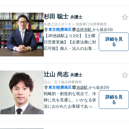
を提供します。いち早く問題
を解決したい方は、ぜひご相
杉田 聡士
談ください。
弁護士
弁護士法人オリオン 池袋東口法律事務所
東京都
豊島区
吉祥寺駅
から徒歩2分
|
【JR池袋駅より2分】【土曜
詳細を見
日営業実施】【企業法務に対
る
応可能】個人・法人のお客様
を対象に幅広い分野に対応し
ております。民事事件・刑事
事件のみならず、インターネ
辻山 尚志
ット問題にも対応いたしま
弁護士
す。お気軽にご相談くださ
辻山・五十嵐法律事務所
い。
東京都
豊島区
池袋駅
から徒歩2分
|
戦略的・創造的な視点で、冷
詳細を見
静に先を見通し、いかなる状
る
況におかれたお客様であって
も、最善の結果に導くことが
できるよう、常に心がけてい
ます。弁護士は、悩むあなた