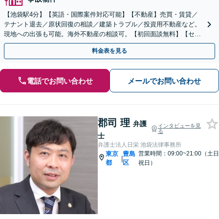
【池袋駅4分】【英語・国際案件対応可能】【不動産】売買・賃貸／
テナント退去／原状回復の相談／建築トラブル／投資用不動産など。
現地への出張も可能。海外不動産の相談可。【初回面談無料】【セミ
ナー・論文掲載・留学経験あり】
料金表を見る
電話でお問い合わせ
メールでお問い合わせ
郡司 理
弁護
インタビューを見
る
士
弁護士法人日栄 池袋法律事務所
東京
豊島
営業時間：09:00~21:00（土日
|
都
区
祝日）