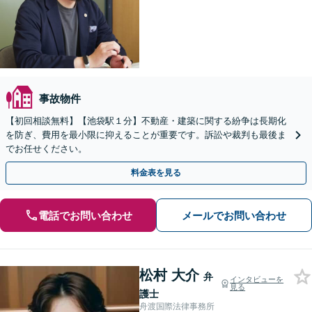
事故物件
【初回相談無料】【池袋駅１分】不動産・建築に関する紛争は長期化
を防ぎ、費用を最小限に抑えることが重要です。訴訟や裁判も最後ま
でお任せください。
料金表を見る
電話でお問い合わせ
メールでお問い合わせ
松村 大介
弁
インタビューを
見る
護士
舟渡国際法律事務所