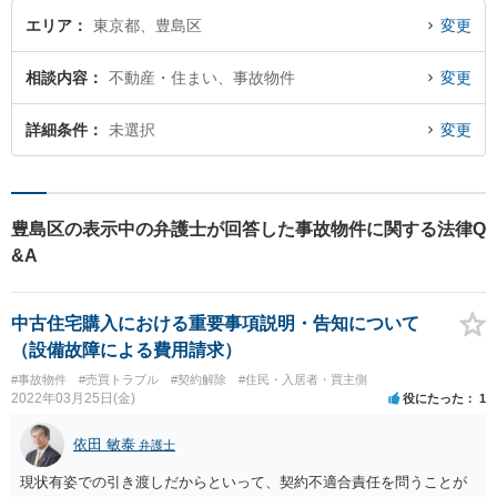
エリア
東京都、豊島区
変更
相談内容
不動産・住まい、事故物件
変更
詳細条件
未選択
変更
豊島区の表示中の弁護士が回答した事故物件に関する法律Q
&A
中古住宅購入における重要事項説明・告知について
（設備故障による費用請求）
#事故物件
#売買トラブル
#契約解除
#住民・入居者・買主側
2022年03月25日(金)
役にたった
1
依田 敏泰
弁護士
現状有姿での引き渡しだからといって、契約不適合責任を問うことが