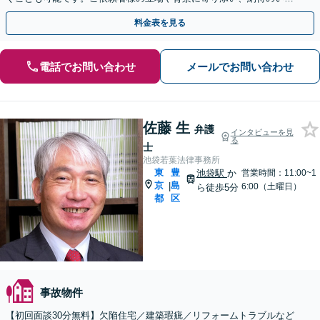
形での解決を目指します。
料金表を見る
電話でお問い合わせ
メールでお問い合わせ
佐藤 生
弁護
インタビューを見
る
士
池袋若葉法律事務所
東
豊
池袋駅
か
営業時間：11:00~1
京
島
|
6:00（土曜日）
ら徒歩5分
都
区
事故物件
【初回面談30分無料】欠陥住宅／建築瑕疵／リフォームトラブルなど