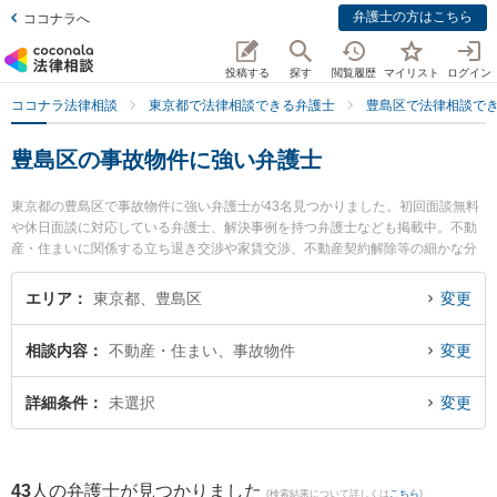
弁護士の方はこちら
ココナラへ
投稿する
探す
閲覧履歴
マイリスト
ログイン
ココナラ法律相談
東京都で法律相談できる弁護士
豊島区で法律相談で
豊島区の事故物件に強い弁護士
東京都の豊島区で事故物件に強い弁護士が43名見つかりました。初回面談無料
や休日面談に対応している弁護士、解決事例を持つ弁護士なども掲載中。不動
産・住まいに関係する立ち退き交渉や家賃交渉、不動産契約解除等の細かな分
野での絞り込み検索もでき便利です。特に弁護士法人コスモポリタン法律事務
所の大竹 康央弁護士や弁護士法人コスモポリタン法律事務所の杉本 拓也弁護
エリア
東京都、豊島区
変更
士、増井総合法律事務所の遠藤 舜大弁護士のプロフィール情報や弁護士費用、
強みなどが注目されています。『豊島区で土日や夜間に発生した事故物件のト
相談内容
不動産・住まい、事故物件
変更
ラブルを今すぐに弁護士に相談したい』『事故物件のトラブル解決の実績豊富
な近くの弁護士を検索したい』『初回相談無料で事故物件を法律相談できる豊
島区内の弁護士に相談予約したい』などでお困りの相談者さんにおすすめで
詳細条件
未選択
変更
す。
43
人の弁護士が見つかりました
(検索結果について詳しくは
こちら
)