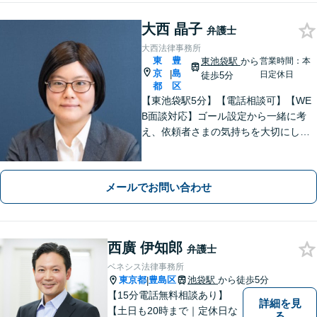
大西 晶子
弁護士
大西法律事務所
東
豊
東池袋駅
から
営業時間：本
京
島
|
日定休日
徒歩5分
都
区
【東池袋駅5分】【電話相談可】【WE
B面談対応】ゴール設定から一緒に考
え、依頼者さまの気持ちを大切にした
解決をご提案「お一人で悩まずに些細
なことでもご相談ください」【休日・
夜間相談可】
メールでお問い合わせ
西廣 伊知郎
弁護士
ベネシス法律事務所
東京都
豊島区
池袋駅
から徒歩5分
|
【15分電話無料相談あり】
詳細を見
【土日も20時まで｜定休日な
る