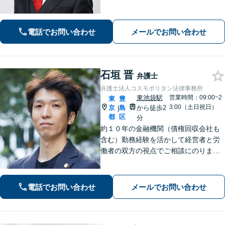
決」「円満な解決」に定評あり【日本
労働法学会所属】労働者の立場を理解
し、味方になります【池袋駅徒歩5分】
電話でお問い合わせ
メールでお問い合わせ
【セカンドオピニオン可】
石垣 晋
弁護士
弁護士法人コスモポリタン法律事務所
東池袋駅
営業時間：09:00~2
東
豊
3:00（土日祝日）
京
島
から徒歩2
|
都
区
分
約１０年の金融機関（債権回収会社も
含む）勤務経験を活かして経営者と労
働者の双方の視点でご相談にのりま
す。個人事業主、スタートアップ支援
も注力中。皆様のお仕事に関するお悩
みの解決策を一緒に考えていきます。
電話でお問い合わせ
メールでお問い合わせ