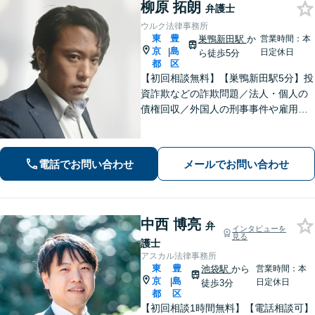
柳原 拓朗
弁護士
ウルク法律事務所
東
豊
巣鴨新田駅
か
営業時間：本
京
島
|
日定休日
ら徒歩5分
都
区
【初回相談無料】【巣鴨新田駅5分】投
資詐欺などの詐欺問題／法人・個人の
債権回収／外国人の刑事事件や雇用問
題などのご相談を承ります。どんな内
容でもお話を丁寧にお聞きし、ご不安
を1日でも早く解消できるよう尽力しま
電話でお問い合わせ
メールでお問い合わせ
す。お気軽にご相談ください【Web相
談可】
中西 博亮
弁
インタビューを
見る
護士
アスカル法律事務所
東
豊
池袋駅
から
営業時間：本
京
島
|
日定休日
徒歩3分
都
区
【初回相談1時間無料】【電話相談可】