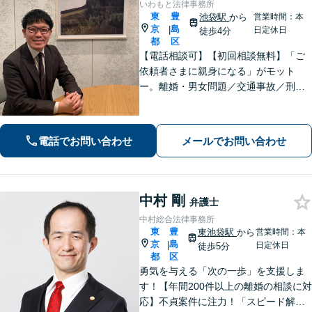
いわもと法律事務所
東
豊
池袋駅
から
営業時間：本
京
島
|
日定休日
徒歩4分
都
区
【電話相談可】【初回相談無料】「ご
依頼者さまに親身になる」がモット
ー。離婚・男女問題／交通事故／刑事
事件はお任せください。常に依頼者さ
まに寄り添い、長期化しがちな複雑な
トラブルも解決まで尽力します【休
電話でお問い合わせ
メールでお問い合わせ
日・夜間相談可】【完全個室】【池袋
駅10分】
中村 剛
弁護士
中村総合法律事務所
東
豊
東池袋駅
から
営業時間：本
京
島
|
日定休日
徒歩5分
都
区
勇気を与える「次の一歩」を支援しま
す！【年間200件以上の離婚の相談に対
応】不貞案件に注力！「スピード解