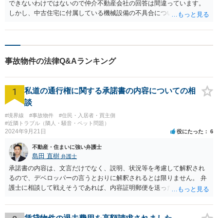
できないわけではないので仲介不動産会社の回答は間違っています。
しかし、中古住宅に付属している機械設備の不具合について売主が責
任を負わなければならないかどうかはまた別問題ではないかと思いま
す。 つまり住宅なのですから、雨風がしのげて、普通に日常生活を送
るのに支障がないのであれば契約不適合ということはできず、機械設
備に不具合があるとしても、住宅として使用することに特段の支障が
事故物件の法律Q&Aランキング
ないのであれば、その修理代などを請求することはできないと思いま
す。しかし、とはいえ、その機械設備が付属しているからこそ、その
中古住宅の価値が増しているのであってその機械設備がなければ、そ
1
私道の通行権に関する承諾書の内容についての相
の住宅を購入することはなかったというような極めて重要な機械設備
であるということなのであれば、修理代等を請求することができる余
談
地はあるでしょう。
#境界線
#事故物件
#住民・入居者・買主側
#近隣トラブル（隣人・騒音・ペット問題）
2024年9月21日
役にたった
6
不動産・住まいに強い弁護士
島田 直樹
弁護士
承諾書の内容は、文言だけでなく、説明、状況等を考慮して解釈され
るので、デベロッパーの言うとおりに解釈されるとは限りません。 弁
護士に相談して戦えそうであれば、内容証明郵便を送ったうえで、デ
ベロッパー宛に訴訟をすることが考えられます。