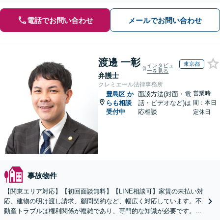
電話でお問い合わせ
メールでお問い合わせ
渡邊 一彰
東京都
インタビュ
ーを見る
弁護士
クレミエール法律事務所
営業時
豊島区
か
面談方法(対面・電
らも相談
話・ビデオなど)は
間：本日
受付中
応相談
定休日
事故物件
【関東エリア対応】【初回面談無料】【LINE相談可】家賃の未払い対
応、建物の明け渡し請求、顧問契約など、幅広く対応しています。不
動産トラブルは権利関係が複雑であり、専門的な知識が必要です。ぜ