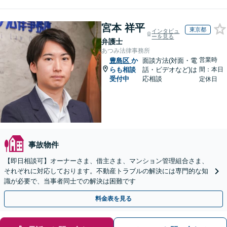
宮本 祥平
東京都
インタビュ
ーを見る
弁護士
あつみ法律事務所
営業時
豊島区
か
面談方法(対面・電
らも相談
話・ビデオなど)は
間：本日
受付中
応相談
定休日
事故物件
【即日相談可】オーナーさま、借主さま、マンション管理組合さま、
それぞれに対応しております。不動産トラブルの解決には専門的な知
識が必要で、当事者同士での解決は困難です
料金表を見る