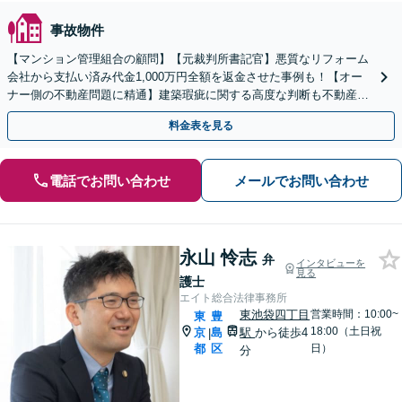
事故物件
【マンション管理組合の顧問】【元裁判所書記官】悪質なリフォーム
会社から支払い済み代金1,000万円全額を返金させた事例も！【オー
ナー側の不動産問題に精通】建築瑕疵に関する高度な判断も不動産問
題に精通した私にお任せください。
料金表を見る
電話でお問い合わせ
メールでお問い合わせ
永山 怜志
弁
インタビューを
見る
護士
エイト総合法律事務所
東池袋四丁目
営業時間：10:00~
東
豊
18:00（土日祝
京
島
駅
から徒歩4
|
都
区
日）
分