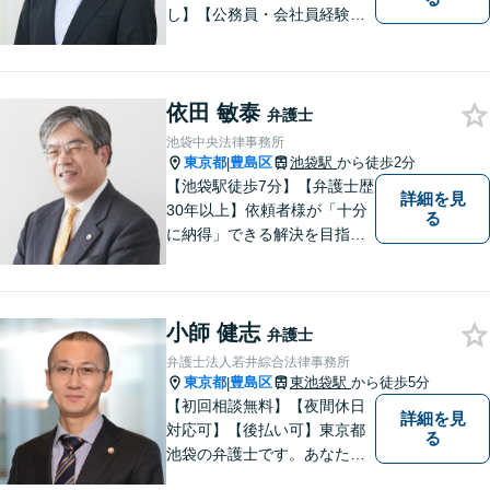
し】【公務員・会社員経験あ
り】【弁護士歴15年以上】ス
ピード対応に定評あり。オン
ライン面談も実施中。不動
依田 敏泰
産、離婚、労働、借金トラブ
弁護士
ルならお任せください。【企
池袋中央法律事務所
業側にも対応】【池袋駅5分】
東京都
豊島区
池袋駅
から徒歩2分
|
【池袋駅徒歩7分】【弁護士歴
詳細を見
30年以上】依頼者様が「十分
る
に納得」できる解決を目指し
ます【不動産・住まい】登記
関連の案件、建物明渡案件な
どに対応【離婚・男女問題】
小師 健志
離婚に伴い派生して生ずる各
弁護士
種の問題（慰謝料、養育費、
弁護士法人若井綜合法律事務所
面会交流等）に対応
東京都
豊島区
東池袋駅
から徒歩5分
|
【初回相談無料】【夜間休日
詳細を見
対応可】【後払い可】東京都
る
池袋の弁護士です。あなたに
寄り添ったリーゲルサービス