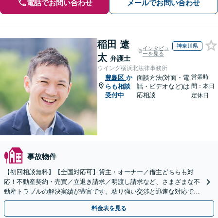
電話でお問い合わせ
メールでお問い合わせ
稲田 遼
神奈川県
インタビュ
ーを見る
太
弁護士
ウイング横浜北法律事務所
営業時
豊島区
か
面談方法(対面・電
らも相談
話・ビデオなど)は
間：本日
受付中
応相談
定休日
事故物件
【初回相談無料】【全国対応可】貸主・オーナー／借主どちらも対
応！不動産契約・売買／立退き請求／明渡し請求など、さまざまな不
動産トラブルの解決実績が豊富です。粘り強い交渉と迅速な対応で、
最善の解決を目指します【Web・電話相談可】
料金表を見る