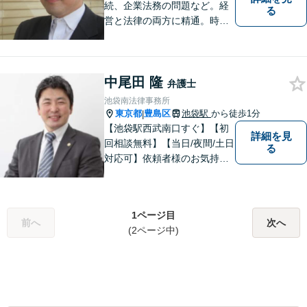
続、企業法務の問題など。経
る
営と法律の両方に精通。時間
や場所などについては、お忙
しい方の立場を理解し、でき
るかぎり柔軟に対応してまい
中尾田 隆
ります。【完全個室】【休
弁護士
日・夜間対応】【電話・メー
池袋南法律事務所
ルでのご相談対応】
東京都
豊島区
池袋駅
から徒歩1分
|
【池袋駅西武南口すぐ】【初
詳細を見
回相談無料】【当日/夜間/土日
る
対応可】依頼者様のお気持ち
を何より大切にしておりま
す。まずは気軽に無料相談で
皆様の「本当の声」をお聞か
1ページ目
せください。「離婚」「遺
前へ
次へ
(2ページ中)
産」「不動産」問題に注力し
てます。