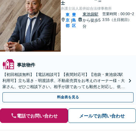
る
士
弁護士法人若井綜合法律事務所
東池袋駅
営業時間：00:00~2
東
豊
3:55（土日祝日）
京
島
から徒歩5
|
都
区
分
事故物件
【初回相談無料】【電話相談可】【夜間対応可】【池袋・東池袋2駅
利用可】立ち退き・明渡請求、不動産売買をお考えのオーナー様・大
家さん、ぜひご相談下さい。相手が誰であっても毅然と対応し、依頼
者様の正当な権利を主張します。
料金表を見る
電話でお問い合わせ
メールでお問い合わせ