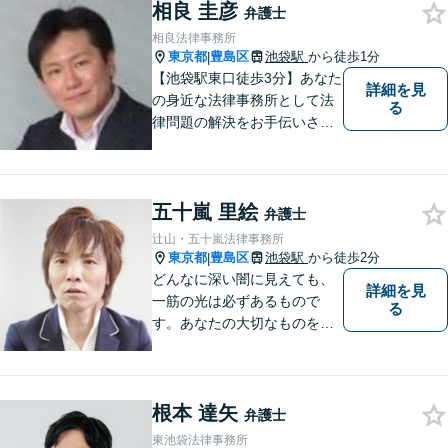
相良 圭彦
の強くて優しい最良のパート
弁護士
ナーです。
相良法律事務所
東京都
豊島区
池袋駅
から徒歩1分
|
【池袋駅東口徒歩3分】あなた
詳細を見
の身近な法律事務所として法
る
律問題の解決をお手伝いさせ
ていただきます。あなたが困
っていることを、 お気軽にご
相談ください。
五十嵐 里絵
弁護士
辻山・五十嵐法律事務所
東京都
豊島区
池袋駅
から徒歩2分
|
どんなに深い闇に見えても、
詳細を見
一筋の光は必ずあるもので
る
す。あなたの大切なものを守
りたいとき、私にはお伝えで
きることがあります。共に光
に向かって歩いていきましょ
根本 達矢
う。 弁護士は、悩むあなたの
弁護士
強くて優しい最強・最良のパ
東池袋法律事務所