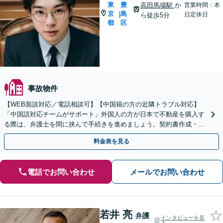
東
豊
高田馬場駅
か
営業時間：本
京
島
|
日定休日
ら徒歩5分
都
区
事故物件
【WEB面談対応／電話相談可】【中国籍の方の近隣トラブル対応】
「中国語対応チームがサポート」外国人の方が日本で不動産を購入す
る際は、弁護士を間に挟んで手続きを進めましょう。契約書作成・リ
ーガルチェック・翻訳サポート等も可【休日・夜間相談可】
料金表を見る
電話でお問い合わせ
メールでお問い合わせ
若井 亮
弁護
インタビューを見