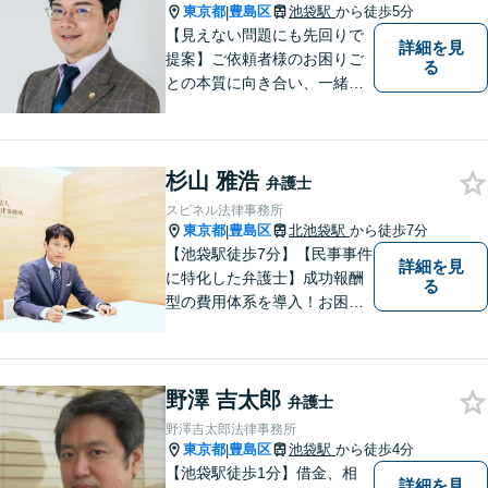
ートナーです。
東京都
豊島区
池袋駅
から徒歩5分
|
【見えない問題にも先回りで
詳細を見
提案】ご依頼者様のお困りご
る
との本質に向き合い、一緒に
未来を作ります。【マイナス
面を含めた丁寧な説明・対
応】人生やビジネスの「かか
杉山 雅浩
りつけ医」として、お気軽に
弁護士
ご相談ください。不動産・相
スピネル法律事務所
続問題もワンストップ対応
東京都
豊島区
北池袋駅
から徒歩7分
|
可！池袋駅徒歩5分
【池袋駅徒歩7分】【民事事件
詳細を見
に特化した弁護士】成功報酬
る
型の費用体系を導入！お困り
ごとがあれば、まずはご相談
ください。「街の法律家」と
しての身近な事細かい事件ま
野澤 吉太郎
で広く取り扱い、幅広い分野
弁護士
で実績あり！【完全個室対
野澤吉太郎法律事務所
応】
東京都
豊島区
池袋駅
から徒歩4分
|
【池袋駅徒歩1分】借金、相
詳細を見