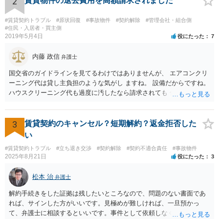
2
賃貸物件の退去費用を高額請求されました
#賃貸契約トラブル
#原状回復
#事故物件
#契約解除
#管理会社・組合側
#住民・入居者・買主側
2019年5月4日
役にたった
7
内藤 政信
弁護士
国交省のガイドラインを見てるわけではありませんが、 エアコンクリ
ーニング代は貸し主負担のような気がし ますね。 設備だからですね。
ハウスクリーニング代も過度に汚したなら請求されても 仕方ないでし
ょうが、生活上の通常の汚れならば、貸し主 負担だと思いますね。 次
の借主のための清掃だと思いますね。 ほっといて争ってみたらいいで
しょう。
3
賃貸契約のキャンセル？短期解約？返金拒否した
い
#賃貸契約トラブル
#立ち退き交渉
#契約解除
#契約不適合責任
#事故物件
2025年8月21日
役にたった
3
松本 治
弁護士
解約手続きをした証拠は残したいところなので、問題のない書面であ
れば、サインした方がいいです。見極めが難しければ、一旦預かっ
て、弁護士に相談するといいです。事件として依頼しなくても、それ