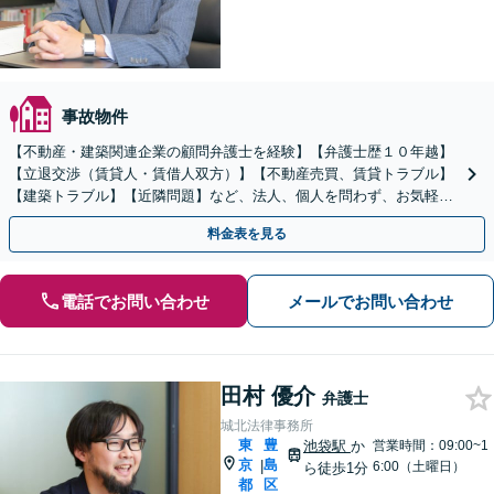
事故物件
【不動産・建築関連企業の顧問弁護士を経験】【弁護士歴１０年越】
【立退交渉（賃貸人・賃借人双方）】【不動産売買、賃貸トラブル】
【建築トラブル】【近隣問題】など、法人、個人を問わず、お気軽に
ご相談ください。
料金表を見る
電話でお問い合わせ
メールでお問い合わせ
田村 優介
弁護士
城北法律事務所
東
豊
池袋駅
か
営業時間：09:00~1
京
島
|
6:00（土曜日）
ら徒歩1分
都
区