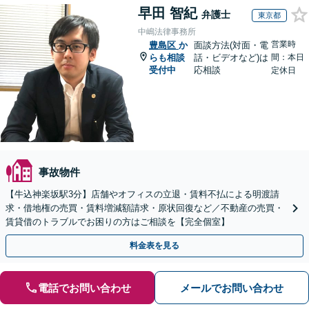
早田 智紀
弁護士
東京都
中嶋法律事務所
営業時
豊島区
か
面談方法(対面・電
らも相談
話・ビデオなど)は
間：本日
受付中
応相談
定休日
事故物件
【牛込神楽坂駅3分】店舗やオフィスの立退・賃料不払による明渡請
求・借地権の売買・賃料増減額請求・原状回復など／不動産の売買・
賃貸借のトラブルでお困りの方はご相談を【完全個室】
料金表を見る
電話でお問い合わせ
メールでお問い合わせ