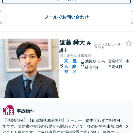
メールでお問い合わせ
遠藤 舜大
弁
インタビューを
見る
護士
増井総合法律事務所
東
豊
池袋駅
から
営業時間：本
京
島
|
日定休日
徒歩4分
都
区
事故物件
【池袋駅4分】【初回相談30分無料】オーナー・借主問わずご相談可
能です。契約書や交渉の段階から関わることで、後の紛争を未然に防
ぐことも可能です。ご依頼者様の立場や背景に寄り添い、納得のいく