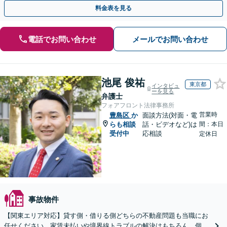
ひ弁護士にご相談ください。【休日・夜間面談可】
料金表を見る
電話でお問い合わせ
メールでお問い合わせ
池尾 俊祐
東京都
インタビュ
ーを見る
弁護士
フォアフロント法律事務所
営業時
豊島区
か
面談方法(対面・電
らも相談
話・ビデオなど)は
間：本日
受付中
応相談
定休日
事故物件
【関東エリア対応】貸す側・借りる側どちらの不動産問題も当職にお
任せください。家賃未払いや境界線トラブルの解決はもちろん、個