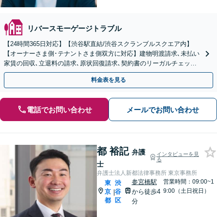
リバースモーゲージトラブル
【24時間365日対応】【渋谷駅直結/渋谷スクランブルスクエア内】
【オーナーさま側･テナントさま側双方に対応】建物明渡請求､未払い
家賃の回収､立退料の請求､原状回復請求､契約書のリーガルチェック
など｡
料金表を見る
電話でお問い合わせ
メールでお問い合わせ
都 裕記
弁護
インタビューを見
る
士
弁護士法人新都法律事務所 東京事務所
参宮橋駅
営業時間：09:00~1
東
渋
9:00（土日祝日）
京
谷
から徒歩4
|
都
区
分