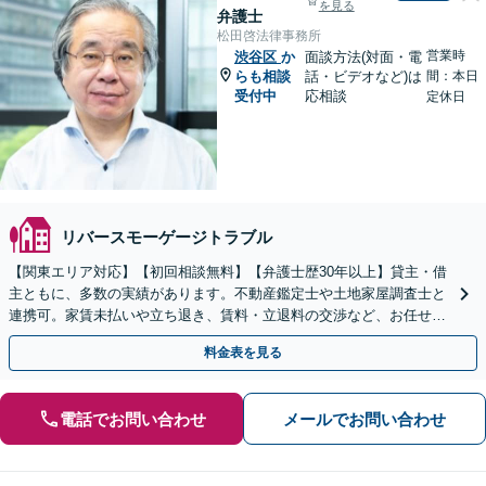
を見る
弁護士
松田啓法律事務所
営業時
渋谷区
か
面談方法(対面・電
らも相談
話・ビデオなど)は
間：本日
受付中
応相談
定休日
リバースモーゲージトラブル
【関東エリア対応】【初回相談無料】【弁護士歴30年以上】貸主・借
主ともに、多数の実績があります。不動産鑑定士や土地家屋調査士と
連携可。家賃未払いや立ち退き、賃料・立退料の交渉など、お任せく
ださい【事前予約で休日・夜間面談可】【WEB面談可】
料金表を見る
電話でお問い合わせ
メールでお問い合わせ