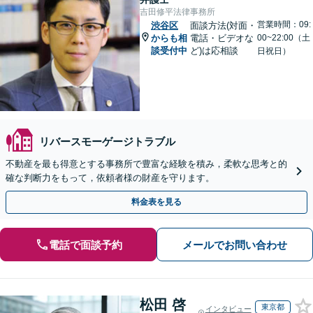
吉田修平法律事務所
営業時間：09:
渋谷区
面談方法(対面・
からも相
電話・ビデオな
00~22:00（土
談受付中
ど)は応相談
日祝日）
リバースモーゲージトラブル
不動産を最も得意とする事務所で豊富な経験を積み，柔軟な思考と的
確な判断力をもって，依頼者様の財産を守ります。
料金表を見る
電話で面談予約
メールでお問い合わせ
松田 啓
東京都
インタビュー