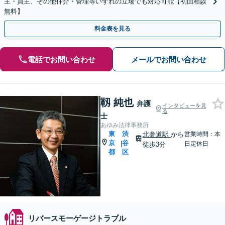
主・買主、その他仲介・管理等いずれの立場でも対応可能【初回相談
無料】
料金表を見る
電話でお問い合わせ
メールでお問い合わせ
靱 純也
弁護
インタビューを見
る
士
あゆみ法律事務所
東
渋
北参道駅
から
営業時間：本
京
谷
|
日定休日
徒歩3分
都
区
リバースモーゲージトラブル