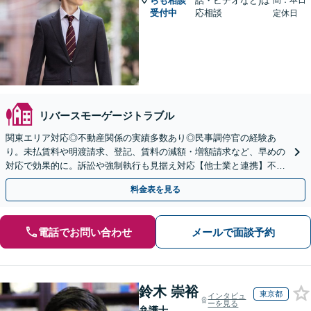
らも相談
話・ビデオなど)は
間：本日
受付中
応相談
定休日
リバースモーゲージトラブル
関東エリア対応◎不動産関係の実績多数あり◎民事調停官の経験あ
り。未払賃料や明渡請求、登記、賃料の減額・増額請求など、早めの
対応で効果的に。訴訟や強制執行も見据え対応【他士業と連携】不動
産登記・税関係も対応！十数年前の仮登記抹消請求の実績も◎
料金表を見る
電話でお問い合わせ
メールで面談予約
鈴木 崇裕
東京都
インタビュ
ーを見る
弁護士