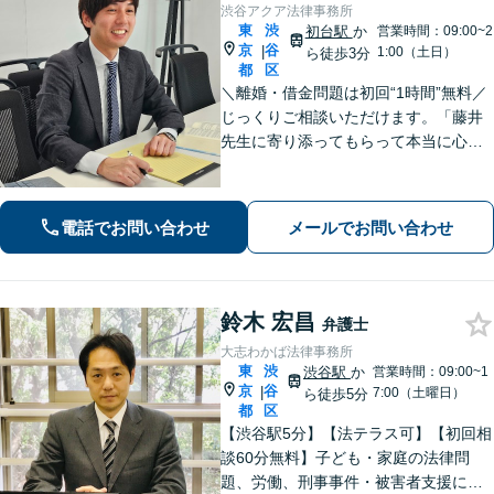
渋谷アクア法律事務所
東
渋
初台駅
か
営業時間：09:00~2
京
谷
|
1:00（土日）
ら徒歩3分
都
区
＼離婚・借金問題は初回“1時間”無料／
じっくりご相談いただけます。「藤井
先生に寄り添ってもらって本当に心強
かった」といったお声も頂いていま
す。より良い未来を歩めるようお悩み
に真剣に向き合います【休日・夜間相
電話でお問い合わせ
メールでお問い合わせ
談可／完全個室】【企業法務も対応】
鈴木 宏昌
弁護士
大志わかば法律事務所
東
渋
渋谷駅
か
営業時間：09:00~1
京
谷
|
7:00（土曜日）
ら徒歩5分
都
区
【渋谷駅5分】【法テラス可】【初回相
談60分無料】子ども・家庭の法律問
題、労働、刑事事件・被害者支援に注