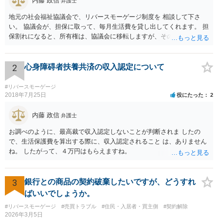
内藤 政信
弁護士
地元の社会福祉協議会で、リバースモーゲージ制度を 相談して下さ
い。 協議会が、担保に取って、毎月生活費を貸し出してくれます。 担
保割れになると、所有権は、協議会に移転しますが、その とき、生活
保護を申請すれば通ります。その後、 同じ場所で、協議会に家賃を払
って居住できますね。
2
心身障碍者扶養共済の収入認定について
#リバースモーゲージ
2018年7月25日
役にたった
2
内藤 政信
弁護士
お調べのように、最高裁で収入認定しないことが判断されま したの
で、生活保護費を算出する際に、収入認定されること は、ありません
ね。 したがって、４万円はもらえますね。
3
銀行との商品の契約破棄したいですが、どうすれ
ばいいでしょうか。
#リバースモーゲージ
#売買トラブル
#住民・入居者・買主側
#契約解除
2026年3月5日