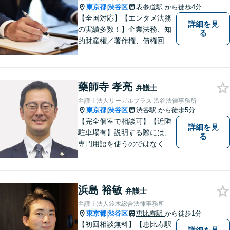
を解決しましょう。お気軽に
東京都
渋谷区
表参道駅
から徒歩4分
|
ご相談下さい。
【全国対応】【エンタメ法務
詳細を見
の実績多数！】企業法務、知
る
的財産権／著作権、債権回収
その他の裁判など、お困りの
際はご相談ください。WEB会
議システム導入で円滑にリー
藥師寺 孝亮
ガルサービスをお届けしま
弁護士
す。
弁護士法人リーガルプラス 渋谷法律事務所
東京都
渋谷区
渋谷駅
から徒歩5分
|
【完全個室で相談可】【近隣
詳細を見
駐車場有】説明する際には、
る
専門用語を使うのではなく、
平易な言葉でお伝えするよう
に努めています。丁寧にご意
向を伺いながら最善の解決に
浜島 裕敏
向けて、10年以上にわたる弁
弁護士
護士活動から得た知識・経験
弁護士法人鈴木総合法律事務所
をフル活用して解決を目指し
東京都
渋谷区
恵比寿駅
から徒歩1分
|
ます。
【初回相談無料】【恵比寿駅