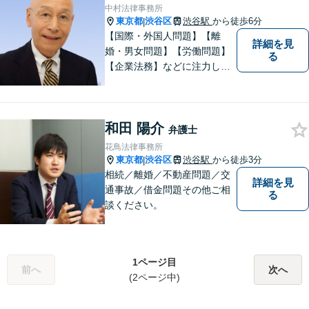
しょう！【恵比寿駅7分】【地
中村法律事務所
域密着型の法律事務所】
東京都
渋谷区
渋谷駅
から徒歩6分
|
【国際・外国人問題】【離
詳細を見
婚・男女問題】【労働問題】
る
【企業法務】などに注力して
います。特に、国際関係を強
みとしています。
和田 陽介
弁護士
花鳥法律事務所
東京都
渋谷区
渋谷駅
から徒歩3分
|
相続／離婚／不動産問題／交
詳細を見
通事故／借金問題その他ご相
る
談ください。
1ページ目
前へ
次へ
(2ページ中)