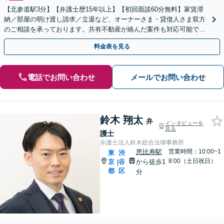
【北参道駅3分】【弁護士歴15年以上】【初回面談60分無料】家賃滞
納／部屋の明け渡し請求／立退など、オーナーさま・貸借人さま双方
のご相談を承っております。共有不動産が絡んだ案件も対応可能です
【電話／ビデオ相談OK】
料金表を見る
電話でお問い合わせ
メールでお問い合わせ
鈴木 翔太
弁
インタビューを
見る
護士
弁護士法人鈴木総合法律事務所
恵比寿駅
営業時間：10:00~1
東
渋
8:00（土日祝日）
京
谷
から徒歩1
|
都
区
分