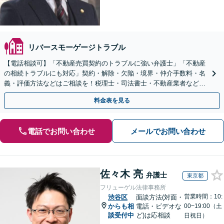
リバースモーゲージトラブル
【電話相談可】「不動産売買契約のトラブルに強い弁護士」「不動産
の相続トラブルにも対応」契約・解除・欠陥・境界・仲介手数料・名
義・評価方法などはご相談を！税理士・司法書士・不動産業者などと
連携対応◎【英語・韓国語対応】
料金表を見る
電話でお問い合わせ
メールでお問い合わせ
佐々木 亮
弁護士
東京都
フリューゲル法律事務所
営業時間：10:
渋谷区
面談方法(対面・
からも相
電話・ビデオな
00~19:00（土
談受付中
ど)は応相談
日祝日）