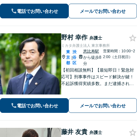
件など多様な法律問題に対応いたしま
電話でお問い合わせ
メールでお問い合わせ
す。法律問題を抱えるお客様の不安を
解消し、迅速に解決策を提供いたしま
す。
野村 幸作
弁護士
ミカタ弁護士法人 東京事務所
恵比寿駅
営業時間：10:00~2
東
渋
2:00（土日祝日）
京
谷
から徒歩8
|
都
区
分
【初回相談無料】【最短即日！緊急対
応可】刑事事件はスピード解決が鍵！
不起訴獲得実績多数。まだ逮捕されて
いないが、警察に捜査されている場合
は一刻も早くご相談ください。深夜ま
で電話受付中！【恵比寿駅8分】【休
電話でお問い合わせ
メールでお問い合わせ
日・夜間対応】
藤井 友貴
弁護士