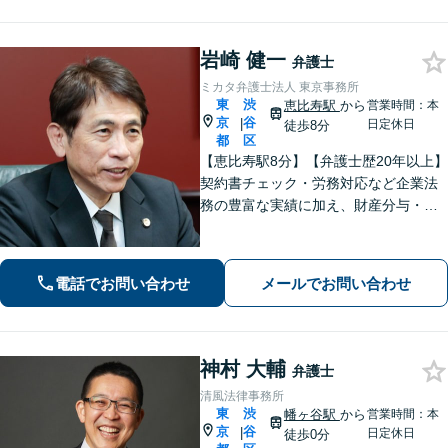
岩崎 健一
弁護士
ミカタ弁護士法人 東京事務所
東
渋
恵比寿駅
から
営業時間：本
京
谷
|
日定休日
徒歩8分
都
区
【恵比寿駅8分】【弁護士歴20年以上】
契約書チェック・労務対応など企業法
務の豊富な実績に加え、財産分与・親
権など離婚問題のご相談も100件以上の
実績あり。法人・個人問わず、誠実に
寄り添い最適な解決を目指します。
電話でお問い合わせ
メールでお問い合わせ
【初回相談可能】【WEB面談可能】
神村 大輔
弁護士
清風法律事務所
東
渋
幡ヶ谷駅
から
営業時間：本
京
谷
|
日定休日
徒歩0分