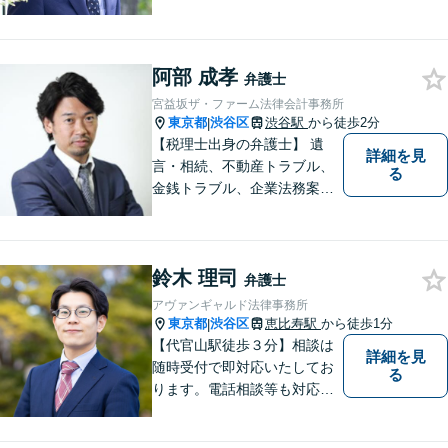
あり。離婚・不貞の慰謝料・
相続問題や刑事事件に注力し
ています。一人ひとりとしっ
阿部 成孝
かりと向き合い、迅速に粘り
弁護士
強くより良い解決を目指しま
宮益坂ザ・ファーム法律会計事務所
す。お困りの場合、まずはご
東京都
渋谷区
渋谷駅
から徒歩2分
|
相談ください。
【税理士出身の弁護士】 遺
詳細を見
言・相続、不動産トラブル、
る
金銭トラブル、企業法務案件
他、お金やビジネスに関わる
幅広いサービスをご提供致し
ます。税務会計から法律まで
鈴木 理司
を捉えたトータルサポートが
弁護士
可能です。
アヴァンギャルド法律事務所
東京都
渋谷区
恵比寿駅
から徒歩1分
|
【代官山駅徒歩３分】相談は
詳細を見
随時受付で即対応いたしてお
る
ります。電話相談等も対応可
能です。すべてのご相談者様
の、明日の幸せのために、私