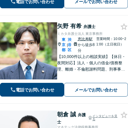
電話でお問い合わせ
メールでお問い合わせ
せください。
矢野 有希
弁護士
ミカタ弁護士法人 東京事務所
恵比寿駅
営業時間：10:00~2
東
渋
1:00（土日祝日）
京
谷
から徒歩8
|
都
区
分
【10,000件以上の相談実績】【休日・
夜間対応】法人・個人の借金/債務整
理、離婚・不倫慰謝料問題、刑事事
件・少年事件/企業法務ならお任せくだ
さい。365日受付で、スピーディーに対
応いたします。
電話でお問い合わせ
メールでお問い合わせ
朝倉 誠
弁護
インタビューを見
る
士
マネテック法律税務事務所