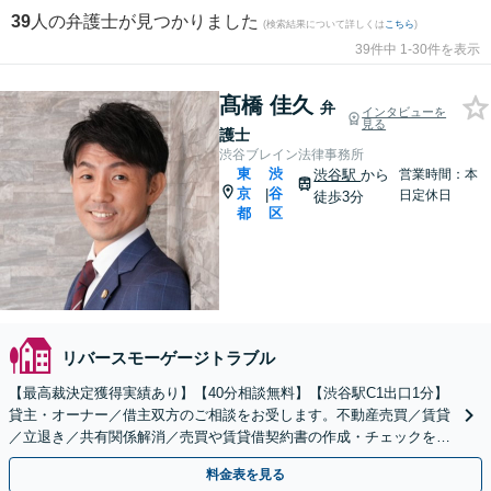
39
人の弁護士が見つかりました
(検索結果について詳しくは
こちら
)
39件中 1-30件を表示
髙橋 佳久
弁
インタビューを
見る
護士
渋谷ブレイン法律事務所
東
渋
渋谷駅
から
営業時間：本
京
谷
|
日定休日
徒歩3分
都
区
リバースモーゲージトラブル
【最高裁決定獲得実績あり】【40分相談無料】【渋谷駅C1出口1分】
貸主・オーナー／借主双方のご相談をお受します。不動産売買／賃貸
／立退き／共有関係解消／売買や賃貸借契約書の作成・チェックを含
む不動産トラブルに幅広く対応！【オンライン相談可】
料金表を見る