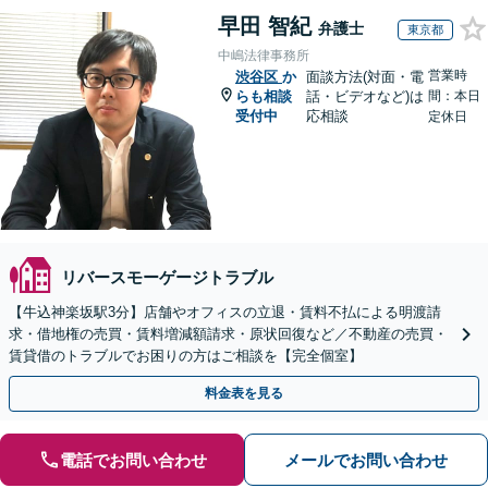
早田 智紀
弁護士
東京都
中嶋法律事務所
営業時
渋谷区
か
面談方法(対面・電
らも相談
話・ビデオなど)は
間：本日
受付中
応相談
定休日
リバースモーゲージトラブル
【牛込神楽坂駅3分】店舗やオフィスの立退・賃料不払による明渡請
求・借地権の売買・賃料増減額請求・原状回復など／不動産の売買・
賃貸借のトラブルでお困りの方はご相談を【完全個室】
料金表を見る
電話でお問い合わせ
メールでお問い合わせ