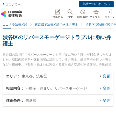
弁護士の方はこちら
ココナラへ
投稿する
探す
閲覧履歴
マイリスト
ログイン
ココナラ法律相談
東京都で法律相談できる弁護士
渋谷区で法律相談で
渋谷区のリバースモーゲージトラブルに強い弁
護士
東京都の渋谷区でリバースモーゲージトラブルに強い弁護士が39名見つかりま
した。初回面談無料や休日面談に対応している弁護士、解決事例を持つ弁護士
なども掲載中。不動産・住まいに関係する立ち退き交渉や家賃交渉、不動産契
約解除等の細かな分野での絞り込み検索もでき便利です。特に渋谷ブレイン法
律事務所の髙橋 佳久弁護士やBEARD法律事務所の澁谷 望弁護士、ワンオネス
エリア
東京都、渋谷区
変更
ト法律事務所の吉岡 一誠弁護士のプロフィール情報や弁護士費用、強みなどが
注目されています。『渋谷区で土日や夜間に発生したリバースモーゲージトラ
相談内容
不動産・住まい、リバースモーゲージ
変更
ブルのトラブルを今すぐに弁護士に相談したい』『リバースモーゲージトラブ
ルのトラブル解決の実績豊富な近くの弁護士を検索したい』『初回相談無料で
リバースモーゲージトラブルを法律相談できる渋谷区内の弁護士に相談予約し
詳細条件
未選択
変更
たい』などでお困りの相談者さんにおすすめです。