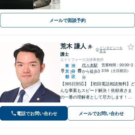
力しています。身近な問題の解決か
ら、社会の安定を支えるため、誠心誠
意、対応いたします。【電話・オンラ
メールで面談予約
イン相談可】＊事前メール・予約をお
願いします。
荒木 謙人
弁
インタビューを
見る
護士
エイトフォース法律事務所
代々木駅
営業時間：00:00~2
東
渋
3:59（土日祝日）
京
谷
から徒歩3
|
都
区
分
【365日対応】【初回電話相談無料】ど
んな事案もスピード解決！依頼者さま
の一番の理解者として尽力します！注
力分野は、刑事事件／詐欺・消費者問
題／インターネット／男女問題／相続
電話でお問い合わせ
メールでお問い合わせ
／債権回収／不動産／企業法務など
【完全個室】【代々木駅3分】