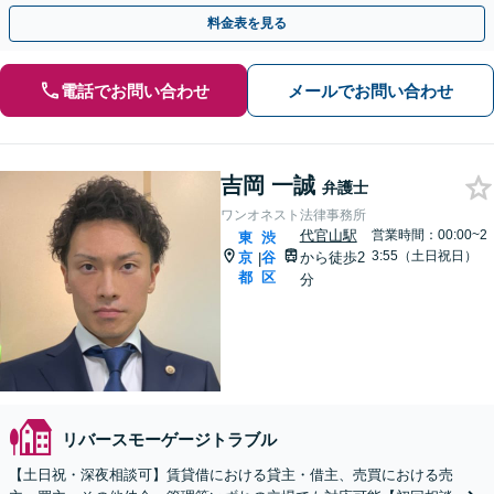
せる住環境を守ります。【WEB・メール相談可】
料金表を見る
電話でお問い合わせ
メールでお問い合わせ
吉岡 一誠
弁護士
ワンオネスト法律事務所
代官山駅
営業時間：00:00~2
東
渋
3:55（土日祝日）
京
谷
から徒歩2
|
都
区
分
リバースモーゲージトラブル
【土日祝・深夜相談可】賃貸借における貸主・借主、売買における売