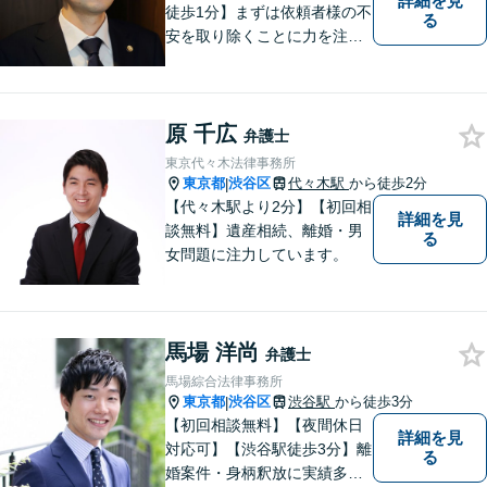
詳細を見
徒歩1分】まずは依頼者様の不
る
安を取り除くことに力を注い
でいます。スピード重視で、
法律面にとどまらない真の解
決を目指します。借金・刑事
原 千広
事件・労働トラブル・離婚問
弁護士
題などお悩みのことはぜひご
東京代々木法律事務所
相談ください。
東京都
渋谷区
代々木駅
から徒歩2分
|
【代々木駅より2分】【初回相
詳細を見
談無料】遺産相続、離婚・男
る
女問題に注力しています。
馬場 洋尚
弁護士
馬場綜合法律事務所
東京都
渋谷区
渋谷駅
から徒歩3分
|
【初回相談無料】【夜間休日
詳細を見
対応可】【渋谷駅徒歩3分】離
る
婚案件・身柄釈放に実績多数