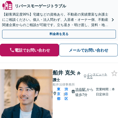
リバースモーゲージトラブル
【顧客満足度99%】宅建などの資格あり。不動産の実績豊富な弁護士
にご相談ください。個人・法人問わず、入居者・オーナー側、不動産
関連企業からのご相談が可能です。立ち退き・明け渡し、賃料・地代
の滞納、増額・減額、相続、個人再生など、幅広く対応。
料金表を見る
電話でお問い合わせ
メールでお問い合わせ
船井 克矢
弁
インタビューを
見る
護士
船井法律事務所
東
渋
渋谷駅
から
営業時間：本
京
谷
|
日定休日
徒歩7分
都
区