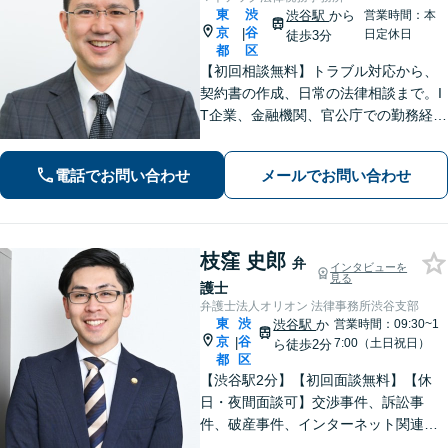
東
渋
渋谷駅
から
営業時間：本
京
谷
|
日定休日
徒歩3分
都
区
【初回相談無料】トラブル対応から、
契約書の作成、日常の法律相談まで。I
T企業、金融機関、官公庁での勤務経験
を有する弁護士が、あなたの法律問題
を解決に導きます。【電話・メール・
電話でお問い合わせ
メールでお問い合わせ
WEB面談可】【渋谷駅6分】
枝窪 史郎
弁
インタビューを
見る
護士
弁護士法人オリオン 法律事務所渋谷支部
東
渋
渋谷駅
か
営業時間：09:30~1
京
谷
|
7:00（土日祝日）
ら徒歩2分
都
区
【渋谷駅2分】【初回面談無料】【休
日・夜間面談可】交渉事件、訴訟事
件、破産事件、インターネット関連事
件、離婚事件、交通事故事件、刑事事