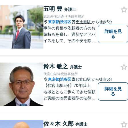
は全力を尽くします。
五明 豊
弁護士
恵比寿明治通り法律事務所
東京都
渋谷区
恵比寿駅
から徒歩5分
|
事件の真相や依頼者の方のお
詳細を見
気持ちを察し、適切なアドバ
る
イスをして、その不安を除去
できればと思います。
鈴木 敏之
弁護士
代官山法律税務事務所
東京都
渋谷区
代官山駅
から徒歩5分
|
【代官山駅5分】70年以上、
詳細を見
地域とともに歩んできた信頼
る
と実績の地元密着型の法律事
務所だからこそ、できるご提
案があります！依頼者さまの
「これから」を見据え、一緒
佐々木 久郎
に明るい未来を描いていきま
弁護士