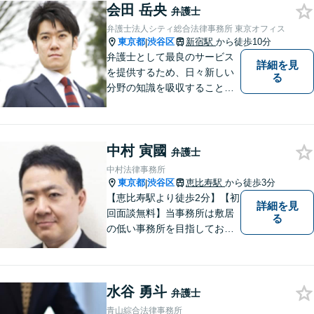
会田 岳央
弁護士
弁護士法人シティ総合法律事務所 東京オフィス
東京都
渋谷区
新宿駅
から徒歩10分
|
弁護士として最良のサービス
詳細を見
を提供するため、日々新しい
る
分野の知識を吸収することを
心掛けています。
中村 寅國
弁護士
中村法律事務所
東京都
渋谷区
恵比寿駅
から徒歩3分
|
【恵比寿駅より徒歩2分】【初
詳細を見
回面談無料】当事務所は敷居
る
の低い事務所を目指しており
ます。刑事事件／相続問題／
離婚問題／不動産問題／労働
問題など、幅広く対応可能。
水谷 勇斗
【当日／夜間／休日対応可
弁護士
能】一人で悩まず一緒に問題
青山綜合法律事務所