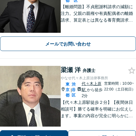
都
区
【離婚問題】不貞慰謝料請求の減額に
注力。父親の親権や有責配偶者の離婚
請求、算定表とは異なる養育費請求な
ど非定型的なケースにも注力【外国
人・国際問題】外国人の配偶者と離婚
したい方、離婚したい外国人配偶者の
メールでお問い合わせ
方にも対応。最後まで粘り強くサポー
トします。
梁瀬 洋
弁護士
やなせ代々木上原法律事務所
代々木上原
営業時間：10:00~
東
渋
22:00（土日祝日）
京
谷
駅
から徒歩
|
都
区
2分
【代々木上原駅徒歩２分】【夜間休日
相談可】勝てる確率を明確にお伝えし
ます。事案の内容が完全に明らかにな
るまで、依頼者様のお話をじっくり伺
い、着実に実行します。都合の良いこ
とは一切言いません。安心しておまか