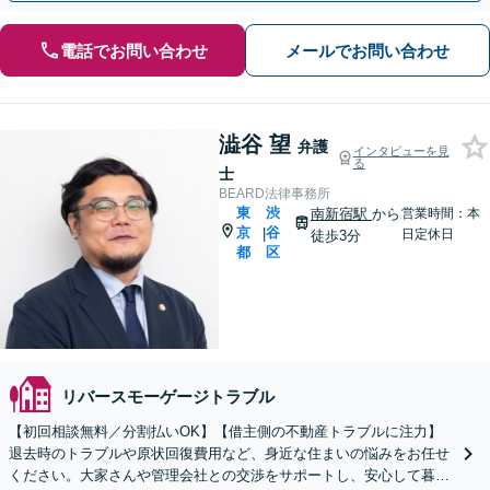
電話でお問い合わせ
メールでお問い合わせ
澁谷 望
弁護
インタビューを見
る
士
BEARD法律事務所
東
渋
南新宿駅
から
営業時間：本
京
谷
|
日定休日
徒歩3分
都
区
リバースモーゲージトラブル
【初回相談無料／分割払いOK】【借主側の不動産トラブルに注力】
退去時のトラブルや原状回復費用など、身近な住まいの悩みをお任せ
ください。大家さんや管理会社との交渉をサポートし、安心して暮ら