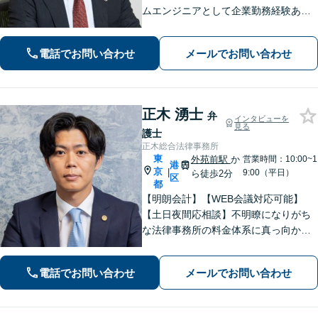
ムエンジニアとして企業勤務経験あ
り、システム業界には知見あり【交通
事故】保険会社側として弁護経験があ
電話でお問い合わせ
メールでお問い合わせ
り、それを生かした交渉や訴訟に強み
があります【オンライン面談可】
正木 湧士
弁
インタビューを
見る
護士
正木総合法律事務所
東
外苑前駅
か
営業時間：10:00~1
港
京
|
9:00（平日）
ら徒歩2分
区
都
【明朗会計】【WEB会議対応可能】
【土日夜間応相談】不明瞭になりがち
な法律事務所の料金体系に真っ向から
挑戦し、不安がない状態でご依頼いた
だきます。法律相談では、顧客目線を
電話でお問い合わせ
メールでお問い合わせ
徹底し、分かりやすい説明を行いま
す。