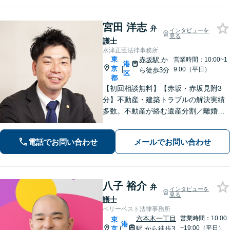
宮田 洋志
弁
インタビューを
見る
護士
水津正臣法律事務所
東
赤坂駅
か
営業時間：10:00~1
港
京
|
9:00（平日）
ら徒歩3分
区
都
【初回相談無料】【赤坂・赤坂見附3
分】不動産・建築トラブルの解決実績
多数。不動産が絡む遺産分割／離婚の
財産分与／不動産関連企業の企業法務
などのご相談はお任せください。依頼
電話でお問い合わせ
メールでお問い合わせ
者さまのご意向を最優先に、最善の解
決を目指します【電話相談可】【Web
面談可】
八子 裕介
弁
インタビューを
見る
護士
ベリーベスト法律事務所
六本木一丁目
営業時間：10:00
東
港
~19:00（平日）
京
駅
から徒歩3
|