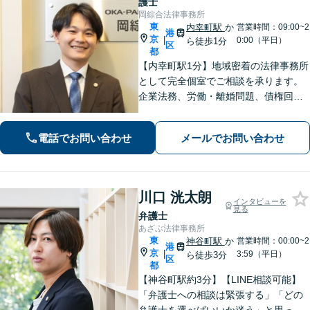
護士
岡綜合法律事務所
東
内幸町駅
か
営業時間：09:00~2
港
京
|
0:00（平日）
ら徒歩1分
区
都
【内幸町駅1分】地域密着の法律事務所
として完全個室でご相談を承ります。
企業法務、労働・離婚問題、債権回
収、刑事事件まで幅広く対応。早めの
ご相談が解決の近道です。一人で抱え
電話でお問い合わせ
メールでお問い合わせ
込まず一緒に整理しましょう。どんな
お悩みもお気軽にお声がけください。
川口 洸太朗
インタビューを
見る
弁護士
あざぶ法律事務所
東
神谷町駅
か
営業時間：00:00~2
港
京
|
3:59（平日）
ら徒歩3分
区
都
【神谷町駅約3分】【LINE相談可能】
「弁護士への相談は緊張する」「どの