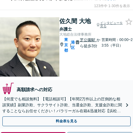
123件中 1-30件を表示
佐久間 大地
インタビューを
見る
弁護士
大地総合法律事務所
東
芝公園駅
か
営業時間：00:00~2
港
京
|
3:55（平日）
ら徒歩3分
区
都
高額請求への対応
【何度でも相談無料】【電話相談可】【年間2万件以上の圧倒的な相
談実績】副業詐欺、サクラサイト詐欺、当選金詐欺、支援金詐欺に関
することならお任せください！パラリーガル在籍&迅速対応【浜松町
駅1分】※結婚詐欺・ロマンス詐欺に関するご相談はお断り
料金表を見る