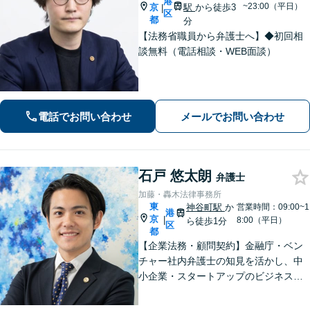
港
~23:00（平日）
京
駅
から徒歩3
|
区
都
分
【法務省職員から弁護士へ】◆初回相
談無料（電話相談・WEB面談）
電話でお問い合わせ
メールでお問い合わせ
石戸 悠太朗
弁護士
加藤・轟木法律事務所
東
神谷町駅
か
営業時間：09:00~1
港
京
|
8:00（平日）
ら徒歩1分
区
都
【企業法務・顧問契約】金融庁・ベン
チャー社内弁護士の知見を活かし、中
小企業・スタートアップのビジネスを
法的側面から牽引。Fintech・ファン
ド・不動産テックなど新規事業立ち上