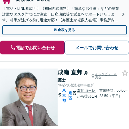
【電話・LINE相談可】【初回面談無料】「簡単なお仕事」などの副業
詐欺やタスク詐欺にご注意！口座凍結等で返金をサポートいたしま
す。相手が逃げる前に迅速対応！【弁護士が複数人在籍】事務所内で
連携し問題解決へ【休日・夜間面談可】【虎ノ門駅1分】
料金表を見る
電話でお問い合わせ
メールでお問い合わせ
成瀬 直邦
弁
インタビューを
見る
護士
NN赤坂溜池法律事務所
東
溜池山王駅
営業時間：00:00~
港
京
|
23:59（平日）
から徒歩1分
区
都