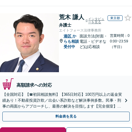
荒木 謙人
東京都
インタビュ
ーを見る
弁護士
エイトフォース法律事務所
営業時間：0
港区
か
面談方法(対面・
らも相談
電話・ビデオな
0:00~23:59
受付中
ど)は応相談
（平日）
高額請求への対応
【全国対応】【☎︎初回相談無料】【365日対応】100万円以上の返金実
績あり！不動産投資詐欺／出会い系詐欺など解決事例多数。民事・刑
事の両面からアプローチし、最善の解決を目指します【完全個室】
【代々木駅3分】
料金表を見る