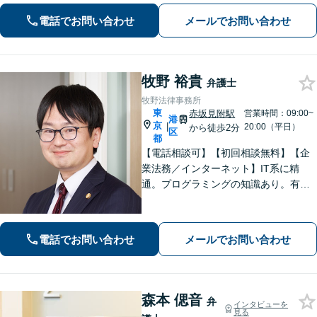
げ、AI・労務等の推進から紛争・不祥
電話でお問い合わせ
メールでお問い合わせ
事・当局対応まで全般サポート。
牧野 裕貴
弁護士
牧野法律事務所
東
赤坂見附駅
営業時間：09:00~
港
京
|
20:00（平日）
から徒歩2分
区
都
【電話相談可】【初回相談無料】【企
業法務／インターネット】IT系に精
通。プログラミングの知識あり。有事
発生時から顧問契約まで、幅広く対
応。その他、相続／債権回収／労働問
題などにも注力【夜間・休日面談可】
電話でお問い合わせ
メールでお問い合わせ
【赤坂見附駅／永田町駅2分】
森本 偲音
弁
インタビューを
見る