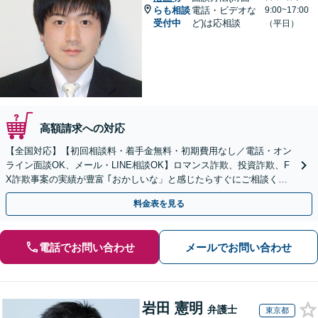
らも相談
電話・ビデオな
9:00~17:00
受付中
ど)は応相談
（平日）
高額請求への対応
【全国対応】【初回相談料・着手金無料・初期費用なし／電話・オン
ライン面談OK、メール・LINE相談OK】ロマンス詐欺、投資詐欺、F
X詐欺事案の実績が豊富 ｢おかしいな」と感じたらすぐにご相談くだ
さい。
料金表を見る
電話でお問い合わせ
メールでお問い合わせ
岩田 憲明
弁護士
東京都