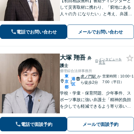
【初回相談無料】番組ディレクターと
して災害取材に携わり、「窮地にある
人々の力 になりたい」と考え、弁護士
を志しました。「依頼者の未 来を守
る」という信念は、離婚・相続等の家
電話でお問い合わせ
メールでお問い合わせ
事案件から企業法務まですべての案件
に共 通する原動力だと考えています。
大塚 翔吾
弁
インタビューを
見る
護士
優理綜合法律事務所
東
虎ノ門駅
か
営業時間：10:00~1
港
京
|
7:00（平日）
ら徒歩2分
区
都
学校・学童・保育問題、少年事件、ス
ポーツ事故に強い弁護士「精神的負担
を少しでも軽減できるよう寄り添いな
がら、最良な解決策へと導きます」そ
の他、離婚問題、相続紛争にも対応！
電話で面談予約
メールで面談予約
【平日夜間面談】【完全個室】【虎ノ
門駅、虎ノ門ヒルズ駅3分】