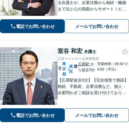
る弁護士が、企業法務から相続・離婚
まで法と心の両面からサポート！ビジ
ネスを共に育てる伴走者として企業様
の顧問契約も大歓迎。圧倒的な話しや
電話でお問い合わせ
メールでお問い合わせ
すさで悩みを丸ごと受け止めます。お
気軽にご相談ください【web面談対
応】
室谷 和宏
弁護士
広尾マイスター法律事務所
東
広尾駅
か
営業時間：09:30~2
港
京
|
0:00（平日）
ら徒歩3分
区
都
【広尾駅徒歩3分】【完全個室で相談】
相続、不動産、企業法務など、個人・
企業問わずご相談を受け付けておりま
す。依頼者さまが置かれている状況や
希望を丁寧にヒアリングし、納得のい
く結果へ向けた解決方法をご提案しま
電話でお問い合わせ
メールでお問い合わせ
す。【休日・夜間対応】【電話・WEB
面談可】