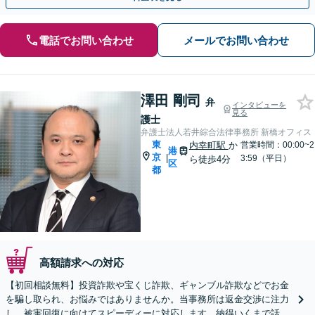
電話でお問い合わせ
メールでお問い合わせ
澤田 剛司
弁
インタビューを
見る
護士
弁護士法人若井綜合法律事務所 新橋オフィス
東
内幸町駅
か
営業時間：00:00~2
港
京
|
3:59（平日）
ら徒歩4分
区
都
高額請求への対応
【初回相談無料】投資詐欺や宝くじ詐欺、ギャンブル詐欺などでお金
を騙し取られ、お悩みではありませんか。当事務所は返金交渉に注力
し、被害回復に向けてスピーディーに対応します。納得いくまで話し