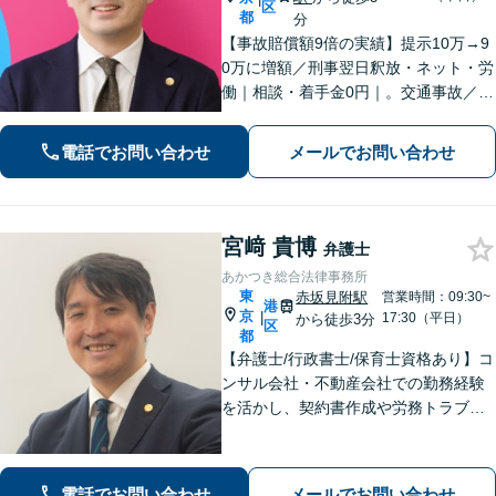
区
都
分
【事故賠償額9倍の実績】提示10万→9
0万に増額／刑事翌日釈放・ネット・労
働｜相談・着手金0円｜。交通事故／労
働／刑事事件／離婚／ネットトラブル
など、幅広い法律トラブルに対応。ひ
電話でお問い合わせ
メールでお問い合わせ
とりで抱え込まずお気軽にご相談くだ
さい。
宮﨑 貴博
弁護士
あかつき総合法律事務所
東
赤坂見附駅
営業時間：09:30~
港
京
|
17:30（平日）
から徒歩3分
区
都
【弁護士/行政書士/保育士資格あり】コ
ンサル会社・不動産会社での勤務経験
を活かし、契約書作成や労務トラブル
などの企業法務に幅広く対応します。
スポーツ法務も対応可。離婚問題で
は、資格を活かしお子さまの気持ちに
電話でお問い合わせ
メールでお問い合わせ