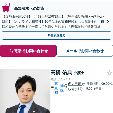
高額請求への対応
【溜池山王駅30秒】【弁護士歴10年以上】【完全成功報酬・分割払い
対応】【オンライン相談可】10年以上の実務経験をもつ弁護士が、初
回相談から解決まで一貫して対応いたします「投資詐欺／情報商材詐
欺／架空請求／出会い系詐欺など」【休日夜間対応】
料金表を見る
電話でお問い合わせ
メールでお問い合わせ
高橋 佑典
弁護士
弁護士法人AO
東
虎ノ門駅
か
営業時間：09:00~1
港
京
|
9:00（平日）
ら徒歩1分
区
都