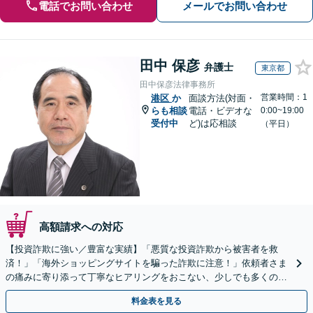
電話でお問い合わせ
メールでお問い合わせ
田中 保彦
弁護士
東京都
田中保彦法律事務所
営業時間：1
港区
か
面談方法(対面・
らも相談
電話・ビデオな
0:00~19:00
受付中
ど)は応相談
（平日）
高額請求への対応
【投資詐欺に強い／豊富な実績】「悪質な投資詐欺から被害者を救
済！」「海外ショッピングサイトを騙った詐欺に注意！」依頼者さま
の痛みに寄り添って丁寧なヒアリングをおこない、少しでも多くの返
金が得られるよう尽力します！
料金表を見る