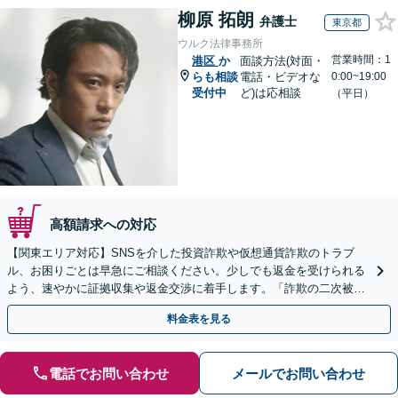
柳原 拓朗
弁護士
東京都
ウルク法律事務所
営業時間：1
港区
か
面談方法(対面・
らも相談
電話・ビデオな
0:00~19:00
受付中
ど)は応相談
（平日）
高額請求への対応
【関東エリア対応】SNSを介した投資詐欺や仮想通貨詐欺のトラブ
ル、お困りごとは早急にご相談ください。少しでも返金を受けられる
よう、速やかに証拠収集や返金交渉に着手します。「詐欺の二次被
害」のご相談も対応します【初回相談無料】【Web相談可】
料金表を見る
電話でお問い合わせ
メールでお問い合わせ