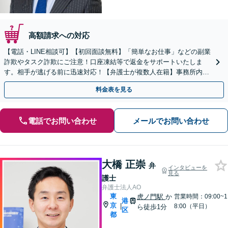
高額請求への対応
【電話・LINE相談可】【初回面談無料】「簡単なお仕事」などの副業
詐欺やタスク詐欺にご注意！口座凍結等で返金をサポートいたしま
す。相手が逃げる前に迅速対応！【弁護士が複数人在籍】事務所内で
連携し問題解決へ【休日・夜間面談可】【虎ノ門駅1分】
料金表を見る
電話でお問い合わせ
メールでお問い合わせ
大橋 正崇
弁
インタビューを
見る
護士
弁護士法人AO
東
虎ノ門駅
か
営業時間：09:00~1
港
京
|
8:00（平日）
ら徒歩1分
区
都