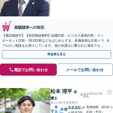
高額請求への対応
【電話相談可】【初回相談無料】結婚詐欺・ビジネス講座詐欺・イン
ターネット詐欺・SEO詐欺などをはじめとする、多種多様な詐欺トラ
ブルのご相談をお受けしています。他の弁護士に断られた場合でも、
諦めずに一度ご相談ください。
料金表を見る
電話でお問い合わせ
メールでお問い合わせ
松本 理平
弁
インタビューを
見る
護士
青山北町法律事務所
東
表参道駅
か
営業時間：08:00~1
港
京
|
8:00（平日）
ら徒歩3分