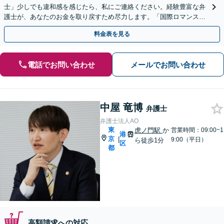
士」少しでも違和感を感じたら、私にご連絡ください。経験豊富な弁
護士が、あなたのお金を取り戻すため尽力します。「国際ロマンス詐
欺／仮想通貨・海外FX詐欺／副業・情報商材詐欺ほか」
料金表を見る
電話でお問い合わせ
メールでお問い合わせ
中屋 竜博
弁護士
弁護士法人AO
東
虎ノ門駅
か
営業時間：09:00~1
港
京
|
9:00（平日）
ら徒歩1分
区
都
高額請求への対応