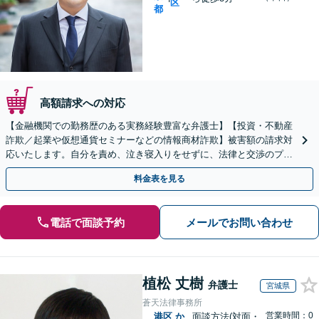
区
都
高額請求への対応
【金融機関での勤務歴のある実務経験豊富な弁護士】【投資・不動産
詐欺／起業や仮想通貨セミナーなどの情報商材詐欺】被害額の請求対
応いたします。自分を責め、泣き寝入りをせずに、法律と交渉のプロ
にまずはご相談ください。【表参道駅から徒歩3分】
料金表を見る
電話で面談予約
メールでお問い合わせ
植松 丈樹
弁護士
宮城県
蒼天法律事務所
営業時間：0
港区
か
面談方法(対面・