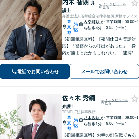
内木 智朗
弁
インタビューを
見る
護士
弁護士法人若井綜合法律事務所 新橋オフィス
東
内幸町駅
か
営業時間：00:00~2
港
京
|
3:55（平日）
ら徒歩4分
区
都
【初回相談無料】【夜間休日も電話対
応】「警察からの呼出があった」「身
内が捕まったかもしれない」「逮捕/勾
留/起訴/フェーズに応じた適切なアドバ
イス」刑事事件でお困りなら悩むより
電話でお問い合わせ
メールでお問い合わせ
も先に弁護士に相談してください！
佐々木 秀綱
インタビューを
見る
弁護士
TEMPLE法律事務所
東
乃木坂駅
か
営業時間：09:00~1
港
京
|
8:00（平日）
ら徒歩1分
区
都
【初回相談無料】お寺の副住職でもあ