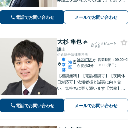
弁護士を選べばいいか迷う」と思って
いませんか？ まずは「弁護士こうたろ
す」のYouTubeチャンネルを是非ご覧
電話でお問い合わせ
メールでお問い合わせ
ください！ 不倫慰謝料請求・養育費請
求に強い！【初回相談無料】
大杉 隼也
弁
インタビューを
見る
護士
伊倉総合法律事務所
東
神谷町駅
か
営業時間：09:00~2
港
京
|
0:00（平日）
ら徒歩3分
区
都
【相談無料】【電話相談可】【夜間休
日対応可】依頼者様と誠実に向き合
い、気持ちに寄り添います【労働】残
業代や不当解雇の豊富な解決実績を強
みにより良い解決を提案します【離
電話でお問い合わせ
メールでお問い合わせ
婚・男女問題】不貞慰謝料、離婚、貞
操権侵害の解決実績が多数あります
【神谷町駅3分】