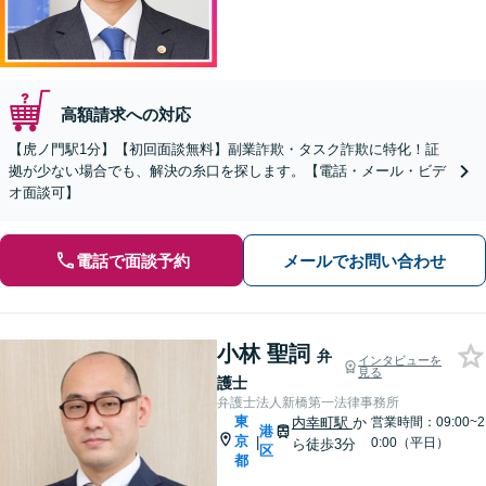
高額請求への対応
【虎ノ門駅1分】【初回面談無料】副業詐欺・タスク詐欺に特化！証
拠が少ない場合でも、解決の糸口を探します。【電話・メール・ビデ
オ面談可】
電話で面談予約
メールでお問い合わせ
小林 聖詞
弁
インタビューを
見る
護士
弁護士法人新橋第一法律事務所
東
内幸町駅
か
営業時間：09:00~2
港
京
|
0:00（平日）
ら徒歩3分
区
都