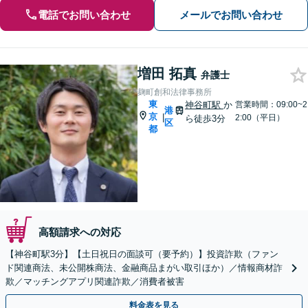
電話でお問い合わせ
メールでお問い合わせ
増田 拓真
弁護士
麹町創和法律事務所
東
神谷町駅
か
営業時間：09:00~2
港
京
|
2:00（平日）
ら徒歩3分
区
都
高額請求への対応
【神谷町駅3分】【土日祝日の面談可（要予約）】投資詐欺（ファン
ド関連商法、未公開株商法、金融商品まがい取引ほか）／情報商材詐
欺／マッチングアプリ関連詐欺／消費者被害
料金表を見る