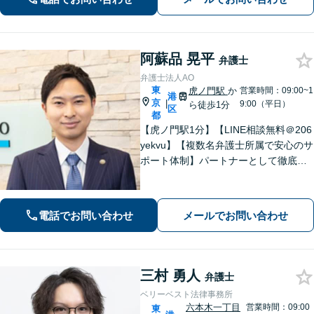
寄り添った解決を目指します【赤坂見
附3分】
阿蘇品 晃平
弁護士
弁護士法人AO
東
虎ノ門駅
か
営業時間：09:00~1
港
京
|
9:00（平日）
ら徒歩1分
区
都
【虎ノ門駅1分】【LINE相談無料＠206
yekvu】【複数名弁護士所属で安心のサ
ポート体制】パートナーとして徹底的
にサポート【離婚・男女問題】不動産
が絡む複雑な財産分与もお任せくださ
い！【後払い利用可】
電話でお問い合わせ
メールでお問い合わせ
三村 勇人
弁護士
ベリーベスト法律事務所
六本木一丁目
営業時間：09:00
東