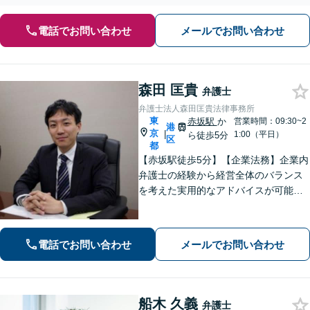
電話でお問い合わせ
メールでお問い合わせ
森田 匡貴
弁護士
弁護士法人森田匡貴法律事務所
東
赤坂駅
か
営業時間：09:30~2
港
京
|
1:00（平日）
ら徒歩5分
区
都
【赤坂駅徒歩5分】【企業法務】企業内
弁護士の経験から経営全体のバランス
を考えた実用的なアドバイスが可能で
す。【不動産】宅建士資格及び自身の
不動産投資経験を生かした実践的助言
が可能です。【債権回収】約700万円を
電話でお問い合わせ
メールでお問い合わせ
詐欺加害者から回収した事例も
船木 久義
弁護士