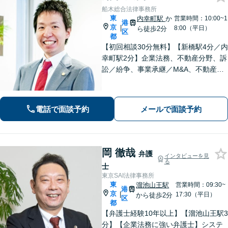
船木総合法律事務所
東
内幸町駅
か
営業時間：10:00~1
港
京
|
8:00（平日）
ら徒歩2分
区
都
【初回相談30分無料】【新橋駅4分／内
幸町駅2分】企業法務、不動産分野、訴
訟／紛争、事業承継／M&A、不動産相
続などはお任せください【不動産鑑定
士資格保有】【不動産投資法人の資産
運用会社へ出向経験あり】【ビデオ面
電話で面談予約
メールで面談予約
談可】【夜間休日相談可】
岡 徹哉
弁護
インタビューを見
る
士
東京SAI法律事務所
東
溜池山王駅
営業時間：09:30~
港
京
|
17:30（平日）
から徒歩2分
区
都
【弁護士経験10年以上】【溜池山王駅3
分】【企業法務に強い弁護士】システ