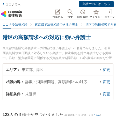
弁護士の方はこちら
ココナラへ
投稿する
探す
閲覧履歴
マイリスト
ログイン
ココナラ法律相談
東京都で法律相談できる弁護士
港区で法律相談でき
港区の高額請求への対応に強い弁護士
東京都の港区で高額請求への対応に強い弁護士が123名見つかりました。初回
面談無料や休日面談に対応している弁護士、解決事例を持つ弁護士なども掲載
中。詐欺・消費者問題に関係する投資詐欺や副業詐欺、FX詐欺等の細かな分野
での絞り込み検索もでき便利です。特に大地総合法律事務所の佐久間 大地弁護
士や麹町創和法律事務所の増田 拓真弁護士、弁護士法人若井綜合法律事務所 新
エリア
東京都、港区
変更
橋オフィスの澤田 剛司弁護士のプロフィール情報や弁護士費用、強みなどが注
目されています。『港区で土日や夜間に発生した高額請求への対応のトラブル
相談内容
詐欺・消費者問題、高額請求への対応
変更
を今すぐに弁護士に相談したい』『高額請求への対応のトラブル解決の実績豊
富な近くの弁護士を検索したい』『初回相談無料で高額請求への対応を法律相
談できる港区内の弁護士に相談予約したい』などでお困りの相談者さんにおす
詳細条件
未選択
変更
すめです。
123
人の弁護士が見つかりました
(検索結果について詳しくは
こちら
)