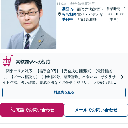
けんめい総合法律事務所
営業時間：1
港区
か
面談方法(対面・
らも相談
電話・ビデオな
0:00~18:00
受付中
ど)は応相談
（平日）
高額請求への対応
【関東エリア対応】【着手金0円】【完全成功報酬制】【電話相談
可】【メール相談可】【神田駅0分】副業詐欺、出会い系・サクラサ
イト詐欺、占い詐欺、霊感商法などお任せください。【代表弁護士が
対応】
料金表を見る
電話でお問い合わせ
メールでお問い合わせ