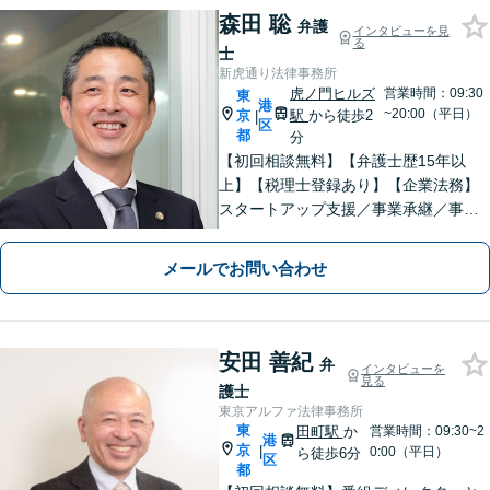
森田 聡
弁護
インタビューを見
る
士
新虎通り法律事務所
虎ノ門ヒルズ
営業時間：09:30
東
港
~20:00（平日）
京
駅
から徒歩2
|
区
都
分
【初回相談無料】【弁護士歴15年以
上】【税理士登録あり】【企業法務】
スタートアップ支援／事業承継／事業
再生／知財関係も対応可【相続・遺
言】【不動産】相続や不動産の分野の
メールでお問い合わせ
経験は豊富です【夜間・休日面談応相
談】【内幸町駅4分・虎ノ門駅5分・新
橋駅7分】
安田 善紀
弁
インタビューを
見る
護士
東京アルファ法律事務所
東
田町駅
か
営業時間：09:30~2
港
京
|
0:00（平日）
ら徒歩6分
区
都