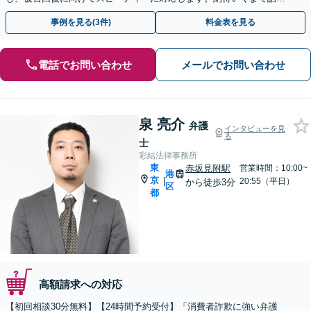
合って方針を決めるため安心です。【LINE対応】
事例を見る(3件)
料金表を見る
電話でお問い合わせ
メールでお問い合わせ
泉 亮介
弁護
インタビューを見
る
士
彩結法律事務所
東
赤坂見附駅
営業時間：10:00~
港
京
|
20:55（平日）
から徒歩3分
区
都
高額請求への対応
【初回相談30分無料】【24時間予約受付】「消費者詐欺に強い弁護