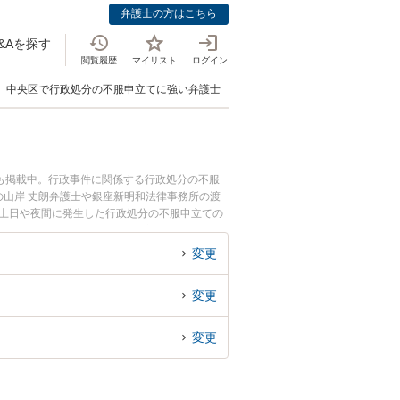
弁護士の方はこちら
&Aを探す
閲覧履歴
マイリスト
ログイン
中央区で行政処分の不服申立てに強い弁護士
も掲載中。行政事件に関係する行政処分の不服
山岸 丈朗弁護士や銀座新明和法律事務所の渡
で土日や夜間に発生した行政処分の不服申立ての
回相談無料で行政処分の不服申立てを法律相談で
変更
変更
変更