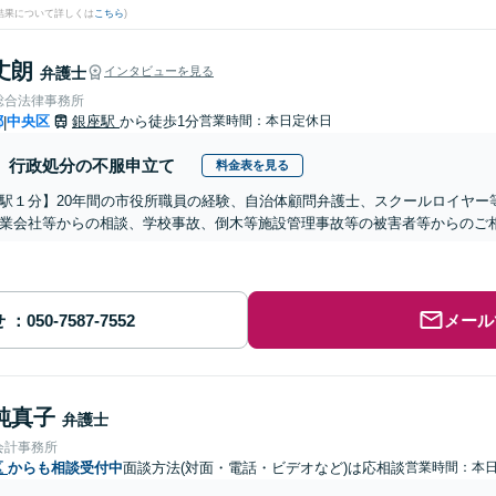
結果について詳しくは
こちら
)
丈朗
弁護士
インタビューを見る
総合法律事務所
都
中央区
銀座駅
から徒歩1分
営業時間：本日定休日
|
行政処分の不服申立て
料金表を見る
駅１分】20年間の市役所職員の経験、自治体顧問弁護士、スクールロイヤー
業会社等からの相談、学校事故、倒木等施設管理事故等の被害者等からのご
せ
メール
純真子
弁護士
会計事務所
区
からも相談受付中
面談方法(対面・電話・ビデオなど)は応相談
営業時間：本