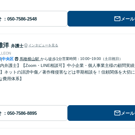
せ
メール
雅洋
弁護士
インタビューを見る
LEON
都
中央区
馬喰横山駅
から徒歩1分
営業時間：10:00~19:00（土日祝日）
|
内弁護士】【Zoom・LINE相談可】中小企業・個人事業主様の顧問実
】ネットの誹謗中傷／著作権侵害などは早期相談を！信頼関係を大切に
な費用体系】
せ
メール