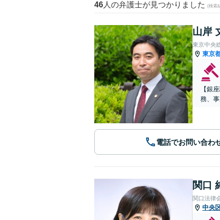
46
人の弁護士が見つかりました
(検索
山岸 
東京中央
東京
【銀座
務、事
電話でお問い合わ
関口 
関口法律
中央