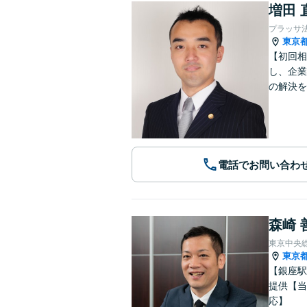
増田 
プラッサ
東京
【初回相
し、企業
の解決を
電話でお問い合わ
森崎 
東京中央
東京
【銀座駅
提供【当
応】