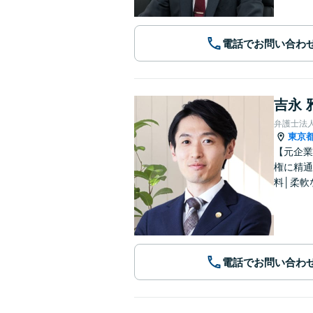
電話でお問い合わ
吉永 
弁護士法人
東京
【元企業
権に精通
料│柔軟
電話でお問い合わ