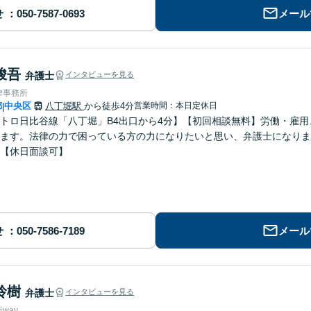
せ
メール
峻吾
弁護士
インタビューを見る
律事務所
都
中央区
八丁堀駅
から徒歩4分
営業時間：本日定休日
|
トロ日比谷線「八丁堀」B4出口から4分】【初回相談無料】労働・雇
ます。法律の力で困っている方の力になりたいと思い、弁護士になりま
【休日面談可】
せ
メール
玲樹
弁護士
インタビューを見る
way