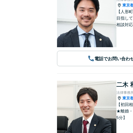
東京
【人形町
目指して
相談対応
電話でお問い合わ
二木 
法律事務所
東京
【初回相
★離婚・
5分】