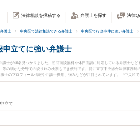
法律相談を投稿する
弁護士を探す
法律Q
弁護士
中央区で法律相談できる弁護士
中央区で行政事件に強い弁護士
服申立てに強い弁護士
弁護士が46名見つかりました。初回面談無料や休日面談に対応している弁護士など
）等の細かな分野での絞り込み検索もでき便利です。特に東京中央総合法律事務所の
吾弁護士のプロフィール情報や弁護士費用、強みなどが注目されています。『中央区
政処分の不服申立てのトラブル解決の実績豊富な近くの弁護士を検索したい』『初
でお困りの相談者さんにおすすめです。
申立て