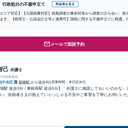
行政処分の不服申立て
料金表を見る
エリア対応】【元国税審判官】税務調査の事前対策から調査の立ち会い、処
ます。【税理士・公認会計士等と連携可】国税に関する不服申立てに精通。
メールで面談予約
智己
弁護士
和法律事務所
都
中央区
新橋駅
から徒歩4分
営業時間：本日定休日
|
場駅 徒歩3分 / 東銀座駅 徒歩5分】「弁護士に相談してもいいのか
い。依頼者さまの抱えていらっしゃる不安やご希望を丁寧にお伺いいた