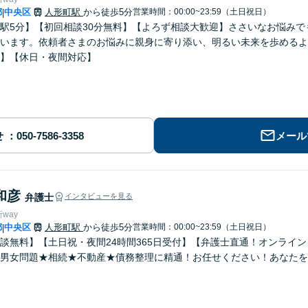
都
中央区
人形町駅
から徒歩5分
営業時間：00:00~23:59（土日祝日）
|
駅5分】【初回相談30分無料】【よろず相談大歓迎】ささいなお悩み
います。依頼者さまのお悩みに親身に寄り添い、明るい未来を歩めるよ
】【休日・夜間対応】
せ
メール
和彦
弁護士
インタビューを見る
way
都
中央区
人形町駅
から徒歩5分
営業時間：00:00~23:59（土日祝日）
|
談無料】【土日祝・夜間24時間365日受付】【弁護士直通！オンライン
男女問題★相続★不動産★債務整理に精通！お任せください！あなたを