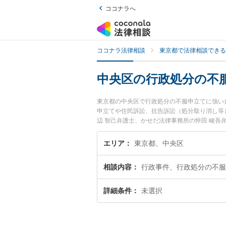
ココナラへ
ココナラ法律相談
東京都で法律相談できる
中央区の行政処分の不
東京都の中央区で行政処分の不服申立てに強い
申立てや住民訴訟、抗告訴訟（処分取り消し等
辺 智己弁護士、かせだ法律事務所の悴田 峻
トラブルを今すぐに弁護士に相談したい』『行
きる中央区内の弁護士に相談予約したい』など
エリア
東京都、中央区
相談内容
行政事件、行政処分の不服
詳細条件
未選択