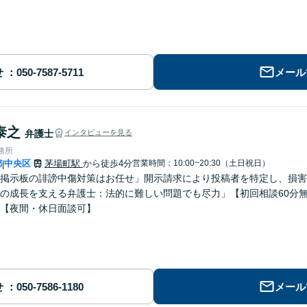
せ
メール
泰之
弁護士
インタビューを見る
務所
都
中央区
茅場町駅
から徒歩4分
営業時間：10:00~20:30（土日祝日）
|
・掲示板の誹謗中傷対策はお任せ」開示請求により投稿者を特定し、損
の成長を支える弁護士：法的に難しい問題でも尽力」【初回相談60分
【夜間・休日面談可】
せ
メール