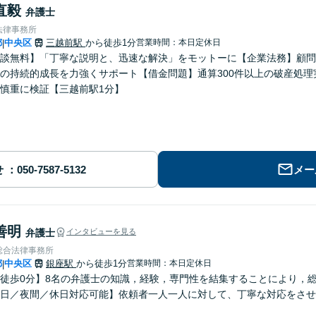
直毅
弁護士
法律事務所
都
中央区
三越前駅
から徒歩1分
営業時間：本日定休日
|
談無料】「丁寧な説明と、迅速な解決」をモットーに【企業法務】顧問
の持続的成長を力強くサポート【借金問題】通算300件以上の破産処
慎重に検証【三越前駅1分】
せ
メー
善明
弁護士
インタビューを見る
総合法律事務所
都
中央区
銀座駅
から徒歩1分
営業時間：本日定休日
|
徒歩0分】8名の弁護士の知識，経験，専門性を結集することにより，
日／夜間／休日対応可能】依頼者一人一人に対して、丁寧な対応をさせ