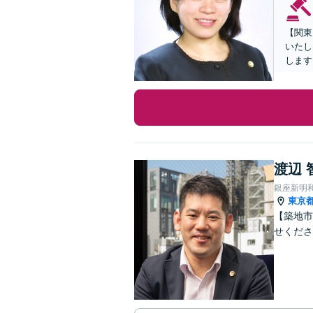
【関東
いたし
します
渡辺 
銀座新明
東京
【築地市
せくださ