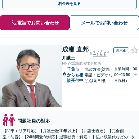
料金表を見る
電話でお問い合わせ
メールでお問い合わせ
成瀬 直邦
東京都
インタビュ
ーを見る
弁護士
NN赤坂溜池法律事務所
営業時間：00:
千葉市
面談方法(対面・
からも相
電話・ビデオな
00~23:59（土
談受付中
ど)は応相談
日祝日）
問題社員の対応
【関東エリア対応】【弁護士歴10年以上】【弁護士直通】【完全個
室・防音】【24時間受付対応】退職勧奨・解雇・未払い残業代などの