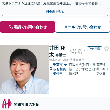
労働トラブルを迅速に解決！経験豊富な弁護士が、交渉から労働審判
まで一貫して対応いたします【オンライン相談可】
料金表を見る
電話でお問い合わせ
メールでお問い合わせ
井田 翔
神奈川県
インタビュ
ーを見る
太
弁護士
橋本さがみ総合法律事務所
営業時
千葉市
か
面談方法(対面・電
らも相談
話・ビデオなど)は
間：本日
受付中
応相談
定休日
問題社員の対応