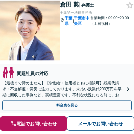
倉田 勲
弁護士
千葉第一法律事務所
千葉
千葉市中
営業時間：09:00~20:00
|
県
央区
（土日祝日）
問題社員の対応
【最後まで諦めません】【労働者・使用者ともに相談可】残業代請
求・不当解雇・労災に注力しております。未払い残業代200万円を早
期に回収した事例など、実績豊富です。不利な状況になる前に、お困
りでしたら、お早めに弁護士にご相談ください。
料金表を見る
電話でお問い合わせ
メールでお問い合わせ