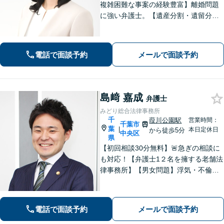
複雑困難な事案の経験豊富】離婚問題
に強い弁護士。【遺産分割・遺留分・
遺言作成／家族親族のトラブル解決・
予防】◉オンライン相談可◉ お客さまに
寄り添って的確にアドバイスし、最善
電話で面談予約
メールで面談予約
の解決に導きます。【千葉駅徒歩13
分】
島﨑 嘉成
弁護士
みどり総合法律事務所
千
葭川公園駅
営業時間：
千葉市
葉
|
本日定休日
から徒歩5分
中央区
県
【初回相談30分無料】🚨急ぎの相談に
も対応！【弁護士1２名を擁する老舗法
律事務所】【男女問題】浮気・不倫の
慰謝料・親権問題などご相談ください
【借金問題】最適な債務整理をご提案
【債権回収】売掛金の回収はお任せ
電話で面談予約
メールで面談予約
【葭川公園駅5分／千葉中央駅10分】