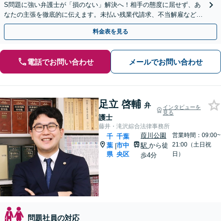
S問題に強い弁護士が「損のない」解決へ！相手の態度に屈せず、あ
なたの主張を徹底的に伝えます。未払い残業代請求、不当解雇など
【24時間受付】【WEB面談可】【法テラス可】
料金表を見る
電話でお問い合わせ
メールでお問い合わせ
足立 啓輔
弁
インタビューを
見る
護士
藤井・滝沢綜合法律事務所
葭川公園
営業時間：09:00~
千
千葉
21:00（土日祝
葉
市中
駅
から徒
|
県
央区
日）
歩4分
問題社員の対応