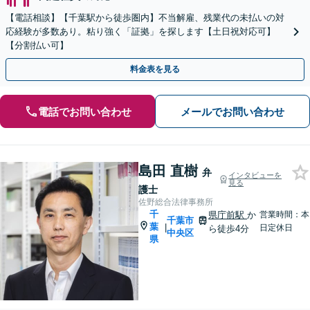
【電話相談】【千葉駅から徒歩圏内】不当解雇、残業代の未払いの対
応経験が多数あり。粘り強く「証拠」を探します【土日祝対応可】
【分割払い可】
料金表を見る
電話でお問い合わせ
メールでお問い合わせ
島田 直樹
弁
インタビューを
見る
護士
佐野総合法律事務所
千
県庁前駅
か
営業時間：本
千葉市
葉
|
日定休日
ら徒歩4分
中央区
県