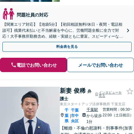
問題社員の対応
【関東エリア対応】【池袋5分】【初回相談無料/休日・夜間・電話相
談可】残業代未払いと不当解雇を中心に、労働問題全般に全力で対
応！大手事務所勤務含め、経験・実績ともに豊富。スピーディーな対
応が信条で、早期解決【弁護士は頼りになると言われたい】
料金表を見る
電話でお問い合わせ
メールでお問い合わせ
新妻 俊稀
弁
インタビューを
見る
護士
東京スタートアップ法律事務所 千葉支店
千葉駅
営業時間：06:30~
千
千葉
22:00（土日祝日）
葉
市中
から徒歩
|
県
央区
1分
【離婚・不倫の慰謝料・刑事事件(加害