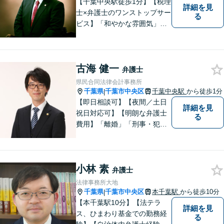
【千葉中央駅徒歩1分】【税理
詳細を見
対応可能◎
士×弁護士のワンストップサー
る
ビス】「和やかな雰囲気」と
「的確な解決」を大切に、
日々依頼者様のため尽力して
おります。何かお困りごとが
古海 健一
ありましたら、お気軽にご相
弁護士
談ください。【完全個室対
県民合同法律会計事務所
応】
千葉県
千葉市中央区
千葉中央駅
から徒歩1分
|
【即日相談可】【夜間／土日
詳細を見
祝日対応可】【明朗な弁護士
る
費用】「離婚」「刑事・犯罪
弁護」「労働」「交通事故」
「借金問題」に注力しており
ます。民事・家事・刑事を扱
小林 素
う弁護士です。弁護士と税理
弁護士
士が様々な専門家と連携して
法律事務所大地
ワンストップで問題解決しま
千葉県
千葉市中央区
本千葉駅
から徒歩10分
|
す。
【本千葉駅10分】【法テラ
詳細を見
ス、ひまわり基金での勤務経
る