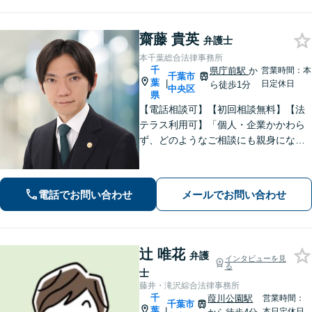
齋藤 貴英
弁護士
本千葉総合法律事務所
千
県庁前駅
か
営業時間：本
千葉市
葉
|
日定休日
ら徒歩1分
中央区
県
【電話相談可】【初回相談無料】【法
テラス利用可】「個人・企業かかわら
ず、どのようなご相談にも親身になっ
て対応します」企業法務／交通事故／
離婚問題／借金問題／刑事事件など、
幅広くサポート。【夜間・休日面談
電話でお問い合わせ
メールでお問い合わせ
可】【完全個室】【本千葉駅徒歩３
分】
辻 唯花
弁護
インタビューを見
る
士
藤井・滝沢綜合法律事務所
千
葭川公園駅
営業時間：
千葉市
葉
|
本日定休日