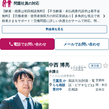
問題社員の対応
【解雇・残業は初回相談無料】【不当解雇・未払残業代請求は着手金
無料】【労働者側・使用者側双方の対応実績あり】多角的な視点で依
頼者さまをサポート！労働問題に詳しい弁護士がチームで対応。明快
な料金設定／初回相談の際にご説明【休日・夜間相談可】
料金表を見る
電話でお問い合わせ
メールでお問い合わせ
中西 博亮
東京都
インタビュ
ーを見る
弁護士
アスカル法律事務所
営業時
千葉市
か
面談方法(対面・電
らも相談
話・ビデオなど)は
間：本日
受付中
応相談
定休日