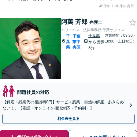
46件中 1-30件を表示
阿萬 芳郎
弁護士
ベリーベスト法律事務所 千葉オフィス
千葉駅
営業時間：09:30~
千
千葉
18:00（土日祝日）
葉
市中
から徒歩
|
県
央区
3分
問題社員の対応
【解雇・残業代の相談料0円】サービス残業、突然の解雇、あきらめ
ないで。【電話・オンライン相談対応（予約制）】
料金表を見る