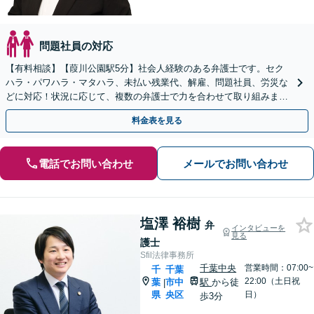
問題社員の対応
【有料相談】【葭川公園駅5分】社会人経験のある弁護士です。セク
ハラ・パワハラ・マタハラ、未払い残業代、解雇、問題社員、労災な
どに対応！状況に応じて、複数の弁護士で力を合わせて取り組みま
す。労働者・使用者ともに対応【電話・メール相談可】
料金表を見る
電話でお問い合わせ
メールでお問い合わせ
塩澤 裕樹
弁
インタビューを
見る
護士
Sfil法律事務所
千葉中央
営業時間：07:00~
千
千葉
22:00（土日祝
葉
市中
駅
から徒
|
県
央区
日）
歩3分