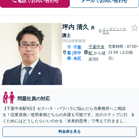
電話でお問い合わせ
メールでお問い合わせ
坪内 清久
弁
インタビューを
見る
護士
Sfil法律事務所
千葉中央
営業時間：07:00~
千
千葉
21:59（土日祝
葉
市中
駅
から徒
|
県
央区
日）
歩3分
問題社員の対応
【千葉中央駅4分】セクハラ・パワハラに悩んだら当事務所へご相談
を！従業員側／使用者側どちらの弁護も可能です。次のステップに行
くためにはどうしたらいいのかを「未来的思考」で考えて行きましょ
う。不当解雇・残業代請求・紛争各種対応可能
料金表を見る