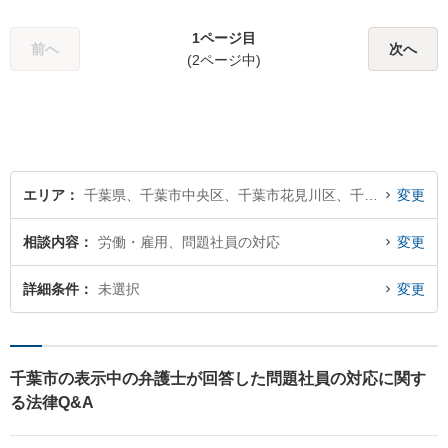
夜間相談、出張にも柔軟に対
1ページ目
応】ご相談者様の精神的負担
前へ
次へ
(2ページ中)
を軽減することも重視してい
る弁護士です。【千葉駅徒歩
７分】
エリア
千葉県、千葉市中央区、千葉市花見川区、千葉市稲毛区、千葉市若葉区、千葉市緑区、千葉市美浜区
変更
相談内容
労働・雇用、問題社員の対応
変更
詳細条件
未選択
変更
千葉市の表示中の弁護士が回答した問題社員の対応に関す
る法律Q&A