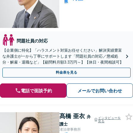
県
問題社員の対応
【企業側に特化】「ハラスメント対策お任せください」解決実績豊富
な弁護士が一から丁寧にサポートします「問題社員の対応／懲戒処
分・解雇・退職など」【顧問料月額3.3万円～】【休日・夜間相談可】
料金表を見る
電話で面談予約
メールでお問い合わせ
髙橋 亜衣
弁
インタビューを
見る
護士
渚法律事務所