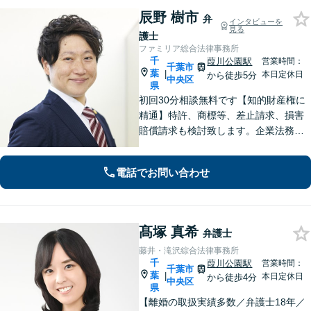
辰野 樹市
弁
インタビューを
見る
護士
ファミリア総合法律事務所
千
葭川公園駅
営業時間：
千葉市
葉
|
本日定休日
から徒歩5分
中央区
県
初回30分相談無料です【知的財産権に
精通】特許、商標等、差止請求、損害
賠償請求も検討致します。企業法務・
顧問契約・刑事事件・離婚・相続・不
動産など分野の区別なく、複雑・特殊
電話でお問い合わせ
な事案でも全力で対応します。千葉県
内に限らず、関東エリア内であれば出
張可
髙塚 真希
弁護士
藤井・滝沢綜合法律事務所
千
葭川公園駅
営業時間：
千葉市
葉
|
本日定休日
から徒歩4分
中央区
県
【離婚の取扱実績多数／弁護士18年／