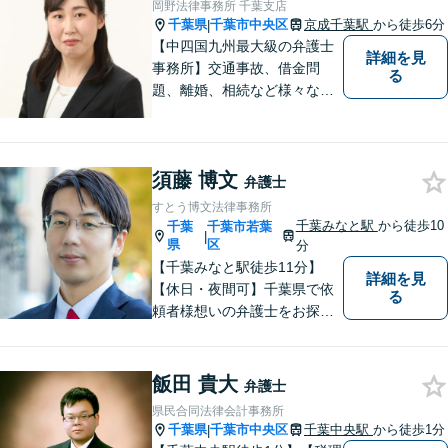
岡野法律事務所 千葉支店
川公園駅5分】
千葉県
千葉市中央区
京成千葉駅
から徒歩6分
|
【中四国九州最大級の弁護士
詳細を見
事務所】交通事故、借金問
る
題、離婚、相続など様々な問
題について、「何度でも無
料」の相談を行っています！
まずはお気軽にご相談くださ
須藤 博文
い！
弁護士
すとう博文法律事務所
千葉みなと駅
から徒歩10
千葉
千葉市若葉
|
県
区
分
【千葉みなと駅徒歩11分】
詳細を見
【休日・夜間可】千葉県で依
る
頼者様想いの弁護士をお探し
ならぜひご相談を！依頼者様
の経済面・精神面を大切に
し、幸福な生活を実現するた
飯田 貴大
弁護士
めに努力を惜しみません。債
県民合同法律会計事務所
務整理／刑事／企業法務／交
千葉県
千葉市中央区
千葉中央駅
から徒歩1分
|
通事故など、あらゆる問題に