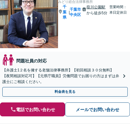
みどり総合法律事務所
千
葭川公園駅
営業時間：
千葉市
葉
|
本日定休日
から徒歩5分
中央区
県
問題社員の対応
【弁護士1２名を擁する老舗法律事務所】【初回相談３０分無料】
【夜間相談対応可】【元県庁職員】労働問題でお困りの方はまずは弁
護士にご相談ください。
料金表を見る
電話でお問い合わせ
メールでお問い合わせ