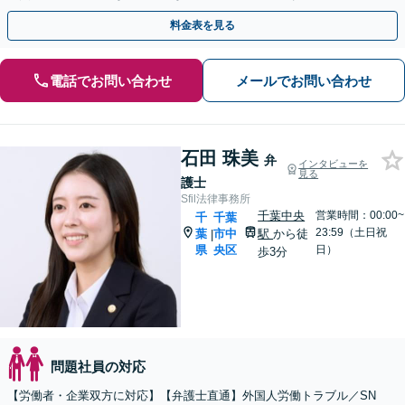
面談可】【葭川公園駅5分】
料金表を見る
電話でお問い合わせ
メールでお問い合わせ
石田 珠美
弁
インタビューを
見る
護士
Sfil法律事務所
千葉中央
営業時間：00:00~
千
千葉
23:59（土日祝
葉
市中
駅
から徒
|
県
央区
日）
歩3分
問題社員の対応
【労働者・企業双方に対応】【弁護士直通】外国人労働トラブル／SN