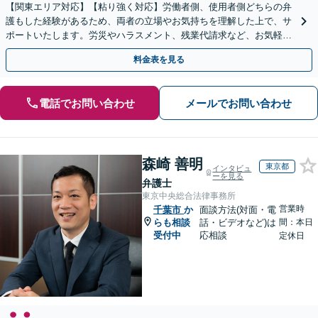
【関東エリア対応】【粘り強く対応】労働者側、使用者側どちらの弁
護もした経験があるため、両者の立場やお気持ちを理解した上で、サ
ポートいたします。労災やハラスメント、残業代請求など、お気軽に
ご相談ください【休日・夜間面談可】
料金表を見る
電話でお問い合わせ
メールでお問い合わせ
森崎 善明
東京都
インタビュ
ーを見る
弁護士
東京中央総合法律事務所
営業時
千葉市
か
面談方法(対面・電
らも相談
話・ビデオなど)は
間：本日
受付中
応相談
定休日