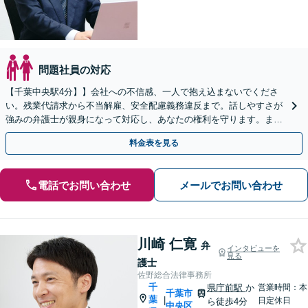
問題社員の対応
【千葉中央駅4分】】会社への不信感、一人で抱え込まないでくださ
い。残業代請求から不当解雇、安全配慮義務違反まで。話しやすさが
強みの弁護士が親身になって対応し、あなたの権利を守ります。まず
はお気軽にご相談ください【夜間・休日面談可】
料金表を見る
電話でお問い合わせ
メールでお問い合わせ
川崎 仁寛
弁
インタビューを
見る
護士
佐野総合法律事務所
千
県庁前駅
か
営業時間：本
千葉市
葉
|
日定休日
ら徒歩4分
中央区