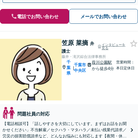
電話でお問い合わせ
メールでお問い合わせ
笠原 菜摘
弁
インタビューを
見る
護士
藤井・滝沢綜合法律事務所
千
葭川公園駅
営業時間：
千葉市
葉
|
本日定休日
から徒歩4分
中央区
県
問題社員の対応
【電話相談可】「話しやすさを大切にしています。まずはお話をお聞
かせください」不当解雇／セクハラ・マタハラ／未払い残業代請求／
労災の損害賠償請求など、どんなお悩みにも対応します【夜間・休日