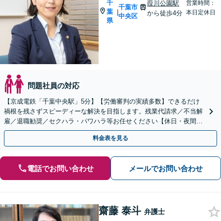
千
葭川公園駅
営業時間：
千葉市
葉
|
本日定休日
から徒歩4分
中央区
県
問題社員の対応
【京成電鉄「千葉中央駅」5分】【労働審判の実績多数】できるだけ
禍根を残さずスピーディーな解決を目指します。残業代請求／不当解
雇／退職勧奨／セクハラ・パワハラ等お任せください【休日・夜間・
オンライン相談対応】
料金表を見る
電話でお問い合わせ
メールでお問い合わせ
齋藤 泰斗
弁護士