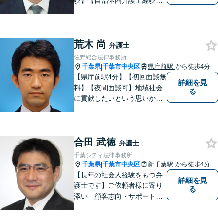
験】【自治体内弁護士経験】
依頼者のお話をよく聞き、本
当のニーズを汲み上げ、依頼
者にとって最善の解決を目指
荒木 尚
すことを目標に活動を続けて
弁護士
います。お困りの方はお気軽
佐野総合法律事務所
にご相談ください。
千葉県
千葉市中央区
県庁前駅
から徒歩4分
|
【県庁前駅4分】【初回面談無
詳細を見
料】【夜間面談可】地域社会
る
に貢献したいという思いか
ら、日々弁護士活動に取り組
んでまいりました。 これま
で、ご家庭内やご近所でのト
合田 武徳
ラブルから取引・契約上の紛
弁護士
争、交通事故や刑事事件の支
千葉シティ法律事務所
援まで、多様なご相談を承っ
千葉県
千葉市中央区
新千葉駅
から徒歩4分
|
ております。
【長年の社会人経験をもつ弁
詳細を見
護士です】ご依頼者様に寄り
る
添い，顧客志向・サポート精
神を大切にしつつ，問題解決
に全力を尽くします。【休日