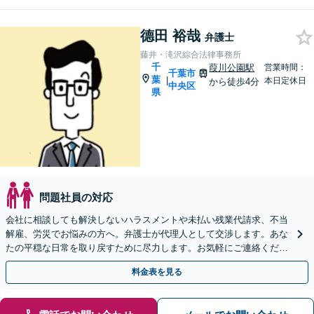
德田 裕哉
弁護士
藤井・滝沢綜合法律事務所
千
葭川公園駅
営業時間：
千葉市
葉
|
本日定休日
から徒歩4分
中央区
県
問題社員の対応
会社に相談しても解決しないハラスメントや未払い残業代請求、不当
解雇、労災でお悩みの方へ。弁護士が代理人として交渉します。あな
たの平穏な日常を取り戻すために尽力します。お気軽にご連絡くださ
い。【事前予約で休日・夜間面談可】
料金表を見る