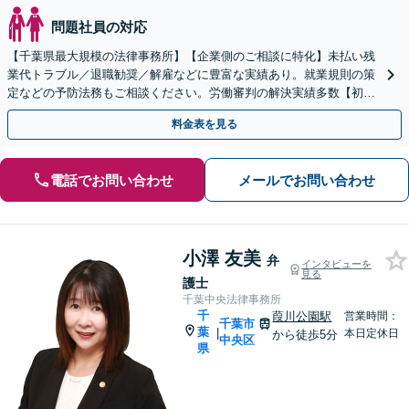
問題社員の対応
【千葉県最大規模の法律事務所】【企業側のご相談に特化】未払い残
業代トラブル／退職勧奨／解雇などに豊富な実績あり。就業規則の策
定などの予防法務もご相談ください。労働審判の解決実績多数【初回
来所相談無料】【電話・web面談可】【千葉中央駅5分】
料金表を見る
電話でお問い合わせ
メールでお問い合わせ
小澤 友美
弁
インタビューを
見る
護士
千葉中央法律事務所
千
葭川公園駅
営業時間：
千葉市
葉
|
本日定休日
から徒歩5分
中央区
県