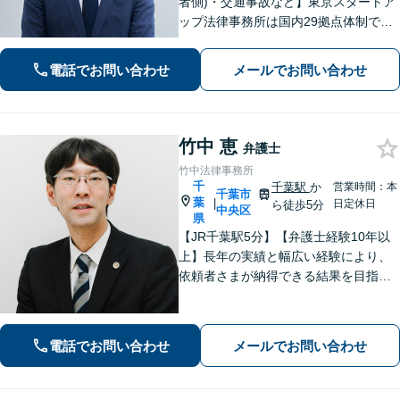
者側)・交通事故など】東京スタートア
ップ法律事務所は国内29拠点体制で全
国対応！【ご自宅からの電話相談にも
対応(法律相談は完全予約制)】各分野で
電話でお問い合わせ
メールでお問い合わせ
専門性の高い弁護士が寄り添い解決を
サポートします。
竹中 恵
弁護士
竹中法律事務所
千
千葉駅
か
営業時間：本
千葉市
葉
|
日定休日
ら徒歩5分
中央区
県
【JR千葉駅5分】【弁護士経験10年以
上】長年の実績と幅広い経験により、
依頼者さまが納得できる結果を目指し
て尽力します【相続・遺言】遺産分割
協議や調停など対応【不動産・住ま
い】オーナーの方からの案件を解決し
電話でお問い合わせ
メールでお問い合わせ
た実績多数【初回相談無料】