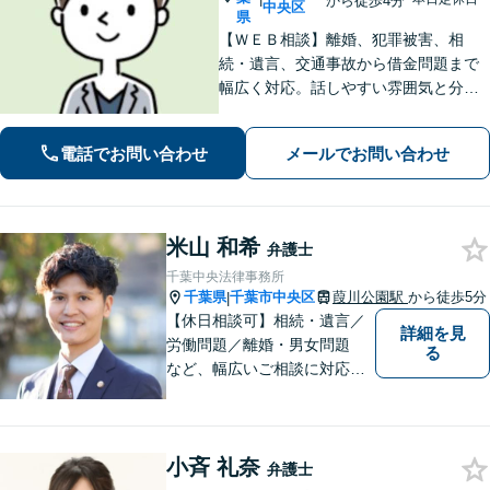
から徒歩4分
中央区
県
【ＷＥＢ相談】離婚、犯罪被害、相
続・遺言、交通事故から借金問題まで
幅広く対応。話しやすい雰囲気と分か
りやすい説明が強み。離婚・犯罪被害
者支援案件の豊富な経験で培った知見
電話でお問い合わせ
メールでお問い合わせ
でお話を十分にお聞きし、心に寄り添
い伴走します。まずは一度ご相談くだ
さい。
米山 和希
弁護士
千葉中央法律事務所
千葉県
千葉市中央区
葭川公園駅
から徒歩5分
|
【休日相談可】相続・遺言／
詳細を見
労働問題／離婚・男女問題
る
など、幅広いご相談に対応。
依頼者さまに丁寧に寄り添
い、納得できる解決を目指し
ます【複数弁護士在籍】複雑
小斉 礼奈
な内容の紛争も、事務所一丸
弁護士
となり解決までサポート【葭