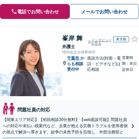
電話でお問い合わせ
メールでお問い合わせ
峯岸 舞
東京都
インタビュー
を見る
弁護士
増井総合法律事務所
営業時
千葉市
か
面談方法(対面・電
らも相談
話・ビデオなど)は
間：本日
受付中
応相談
定休日
問題社員の対応
【関東エリア対応】【初回相談30分無料】【web面談可能】問題社員
への対応や未払い残業代など、企業が抱える労務トラブルを使用者側
の視点で解決へ導きます。紛争の未然予防を目指し、外部法務部とし
て顧問契約を通じた充実のサポートを提供しております