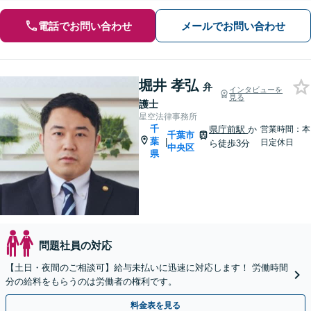
電話でお問い合わせ
メールでお問い合わせ
堀井 孝弘
弁
インタビューを
見る
護士
星空法律事務所
千
県庁前駅
か
営業時間：本
千葉市
葉
|
日定休日
ら徒歩3分
中央区
県
問題社員の対応
【土日・夜間のご相談可】給与未払いに迅速に対応します！ 労働時間
分の給料をもらうのは労働者の権利です。
料金表を見る