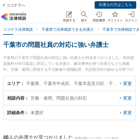
弁護士の方はこちら
ココナラへ
投稿する
探す
閲覧履歴
マイリスト
ログイン
ココナラ法律相談
千葉県で法律相談できる弁護士
千葉市で法律相談で
千葉市の問題社員の対応に強い弁護士
千葉県の千葉市で問題社員の対応に強い弁護士が46名見つかりました。初回面
談無料や休日面談に対応している弁護士、解決事例を持つ弁護士なども掲載
中。労働・雇用に関係する不当解雇や退職勧奨、内定取消等の細かな分野での
絞り込み検索もでき便利です。特にベリーベスト法律事務所 千葉オフィスの阿
萬 芳郎弁護士やSfil法律事務所の坪内 清久弁護士、星空法律事務所の堀井 孝弘
エリア
千葉県、千葉市中央区、千葉市花見川区、千葉市稲毛区、千葉市若葉区、千葉市緑区、千葉市美浜区
変更
弁護士のプロフィール情報や弁護士費用、強みなどが注目されています。『千
葉市で土日や夜間に発生した問題社員の対応のトラブルを今すぐに弁護士に相
相談内容
労働・雇用、問題社員の対応
変更
談したい』『問題社員の対応のトラブル解決の実績豊富な近くの弁護士を検索
したい』『初回相談無料で問題社員の対応を法律相談できる千葉市内の弁護士
に相談予約したい』などでお困りの相談者さんにおすすめです。
詳細条件
未選択
変更
46
人の弁護士が見つかりました
(検索結果について詳しくは
こちら
)