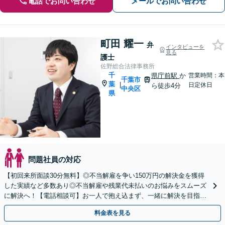
電話でお問い合わせ
メールでお問い合わせ
町田 耀一
弁
インタビューを
見る
護士
佐野総合法律事務所
千
県庁前駅
か
営業時間：本
千葉市
葉
|
日定休日
ら徒歩4分
中央区
県
問題社員の対応
【初回来所面談30分無料】◎不当解雇を争い150万円の解決金を獲得
した実績など多数あり◎不当解雇や残業代未払いのお悩みをスムーズ
に解決へ！【電話相談可】お一人で抱え込まず、一緒に解決を目指し
ましょう【本千葉駅10分・県庁前駅4分】
料金表を見る