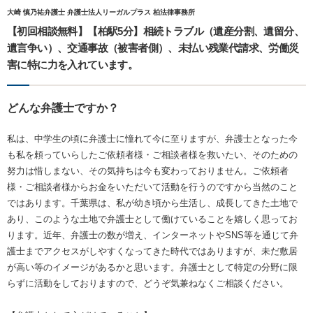
大崎 慎乃祐弁護士 弁護士法人リーガルプラス 柏法律事務所
【初回相談無料】【柏駅5分】相続トラブル（遺産分割、遺留分、
遺言争い）、交通事故（被害者側）、未払い残業代請求、労働災
害に特に力を入れています。
どんな弁護士ですか？
私は、中学生の頃に弁護士に憧れて今に至りますが、弁護士となった今
も私を頼っていらしたご依頼者様・ご相談者様を救いたい、そのための
努力は惜しまない、その気持ちは今も変わっておりません。ご依頼者
様・ご相談者様からお金をいただいて活動を行うのですから当然のこと
ではあります。千葉県は、私が幼き頃から生活し、成長してきた土地で
あり、このような土地で弁護士として働けていることを嬉しく思ってお
ります。近年、弁護士の数が増え、インターネットやSNS等を通じて弁
護士までアクセスがしやすくなってきた時代ではありますが、未だ敷居
が高い等のイメージがあるかと思います。弁護士として特定の分野に限
らずに活動をしておりますので、どうぞ気兼ねなくご相談ください。