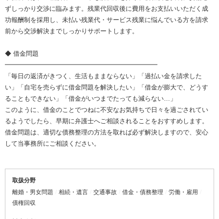
ずしっかり交渉に臨みます。残業代回収後に費用をお支払いいただく成
功報酬制を採用し、未払い残業代・サービス残業に悩んでいる方を請求
前から交渉解決までしっかりサポートします。
◆ 借金問題
━━━━━━━━━━━━━━━━━━━━━━━━
「毎日の返済がきつく、生活もままならない」「過払い金を請求した
い」「自宅を売らずに借金問題を解決したい」「借金が膨大で、どうす
ることもできない」「借金がいつまでたっても減らない…」
このように、借金のことでつねに不安なお気持ちで日々を過ごされてい
るようでしたら、早期に弁護士へご相談されることをおすすめします。
借金問題は、適切な債務整理の方法を取れば必ず解決しますので、安心
して当事務所にご相談ください。
取扱分野
離婚・男女問題
相続・遺言
交通事故
借金・債務整理
労働・雇用
債権回収