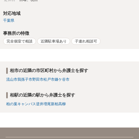
対応地域
千葉県
事務所の特徴
完全個室で相談
近隣駐車場あり
子連れ相談可
柏市の近隣の市区町村から弁護士を探す
流山市
我孫子市
野田市
松戸市
鎌ケ谷市
柏駅の近隣の駅から弁護士を探す
柏の葉キャンパス
逆井
増尾
新柏
高柳