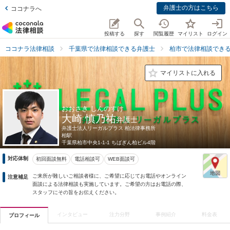
弁護士の方はこちら
ココナラへ
投稿する
探す
閲覧履歴
マイリスト
ログイン
ココナラ法律相談
千葉県で法律相談できる弁護士
柏市で法律相談でき
マイリストに入れる
おおさき しんのすけ
大崎 慎乃祐
弁護士
弁護士法人リーガルプラス 柏法律事務所
柏駅
千葉県
柏市中央1-1-1 ちばぎん柏ビル4階
対応体制
初回面談無料
電話相談可
WEB面談可
ご来所が難しいご相談者様に、ご希望に応じてお電話やオンライン
注意補足
面談による法律相談も実施しています。ご希望の方はお電話の際、
スタッフにその旨をお伝えください。
インタビュー
注力分野
事例紹介
料金表
プロフィール