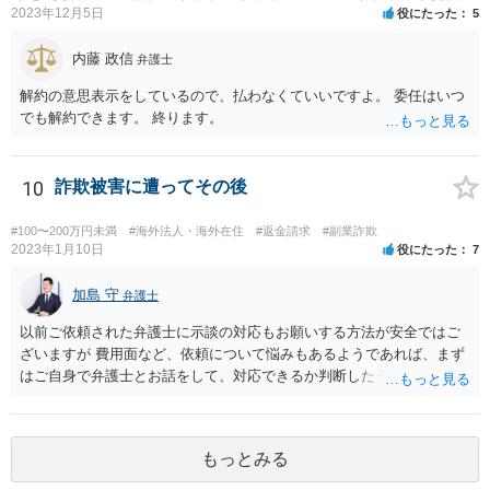
2023年12月5日
役にたった
5
内藤 政信
弁護士
解約の意思表示をしているので、払わなくていいですよ。 委任はいつ
でも解約できます。 終ります。
10
詐欺被害に遭ってその後
#100〜200万円未満
#海外法人・海外在住
#返金請求
#副業詐欺
2023年1月10日
役にたった
7
加島 守
弁護士
以前ご依頼された弁護士に示談の対応もお願いする方法が安全ではご
ざいますが 費用面など、依頼について悩みもあるようであれば、まず
はご自身で弁護士とお話をして、対応できるか判断したうえで、 弁護
士への依頼を検討することも可能かと思います。 １度相手方弁護士と
話をしてから、こちらも法律相談で１度弁護士に相談する方法もあり
ますので。 一番安全なのは弁護士に示談交渉の依頼をする方法です
もっとみる
が、ご事情あるようであれば ご自身で対応する方法もご検討いただい
てもいいかもしれません。