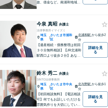
故、借金など。南浦和地域の
方々に密着して問題解決させ
て頂いています。ご依頼者さ
まにとって何が一番最適なの
今泉 真昭
かを常に考えて弁護に取り組
弁護士
んでまいります。
法律事務所イマイズミ
北浦和駅
から徒歩2
埼玉
さいたま市浦和
|
県
区
分
【遺産相続・債務整理は初回
詳細を見
３０分無料相談】【JR北浦和
る
駅西口より徒歩２分】あなた
の悩み、法律事務所イマイズ
ミがお預かりします。あなた
の代わりに悩み、考え、解決
鈴木 秀二
弁護士
策をご提案します。
SINTO法律事務所
北与野駅
から徒歩1
埼玉
さいたま市中央
|
県
区
分
【初回相談無料】【電話相談
詳細を見
可】何でもお話しいただける
る
雰囲気作りを大切にしていま