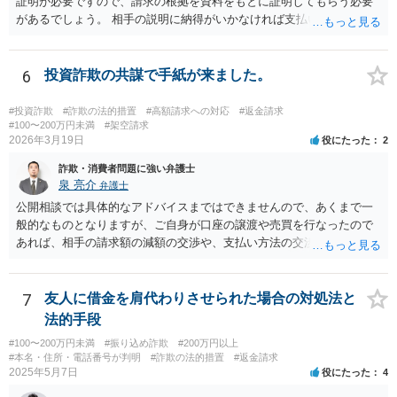
証明が必要ですので、請求の根拠を資料をもとに証明してもらう必要
があるでしょう。 相手の説明に納得がいかなければ支払い義務がある
か否かについて最終的に裁判で争う形となるでしょう。
6
投資詐欺の共謀で手紙が来ました。
#投資詐欺
#詐欺の法的措置
#高額請求への対応
#返金請求
#100〜200万円未満
#架空請求
2026年3月19日
役にたった
2
詐欺・消費者問題に強い弁護士
泉 亮介
弁護士
公開相談では具体的なアドバイスまではできませんので、あくまで一
般的なものとなりますが、ご自身が口座の譲渡や売買を行なったので
あれば、相手の請求額の減額の交渉や、支払い方法の交渉をしていく
こととなるでしょう。
7
友人に借金を肩代わりさせられた場合の対処法と
法的手段
#100〜200万円未満
#振り込め詐欺
#200万円以上
#本名・住所・電話番号が判明
#詐欺の法的措置
#返金請求
2025年5月7日
役にたった
4