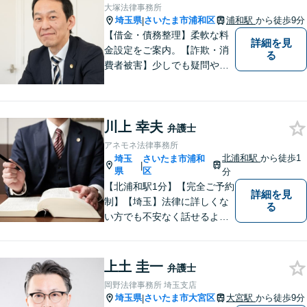
大塚法律事務所
埼玉県
さいたま市浦和区
浦和駅
から徒歩9分
|
【借金・債務整理】柔軟な料
詳細を見
金設定をご案内。【詐欺・消
る
費者被害】少しでも疑問や不
安を感じた場合はすぐにご相
談を。【不動産・住まい】幅
広い問題に対応しています。
川上 幸夫
【刑事事件】スピーディーな
弁護士
接見を重視！少年事件は子ど
アネモネ法律事務所
もたちの将来を見据えてサポ
北浦和駅
から徒歩1
埼玉
さいたま市浦和
|
ート。
県
区
分
【北浦和駅1分】【完全ご予約
詳細を見
制】【埼玉】法律に詳しくな
る
い方でも不安なく話せるよ
う、わかりやすくご説明する
ことを心がけています。 難し
く感じがちな法律問題も、少
上土 圭一
弁護士
しずつ一緒に整理していきま
岡野法律事務所 埼玉支店
しょう。
埼玉県
さいたま市大宮区
大宮駅
から徒歩9分
|