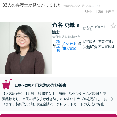
33
人の弁護士が見つかりました
(検索結果について詳しくは
こちら
)
33件中 1-30件を表示
角谷 史織
弁
インタビューを
見る
護士
大野角谷法律事務所
埼
大宮駅
か
営業時間：
さいたま
玉
|
本日定休日
ら徒歩7分
市大宮区
県
100〜200万円未満の詐欺被害
【大宮駅7分】【弁護士歴10年以上】消費生活センターの相談員と交
流経験あり。市民の皆さまが巻き込まれやすいトラブルを熟知してお
ります。契約取り消しや返金請求、クレジットカードの支払い停止な
どに対応します【休日・夜間面談可】【WEB面談可】