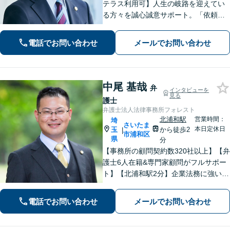
テラス利用可】人生の岐路を迎えてい
る方々を誠心誠意サポート。「依頼者
さまとの対話を大事にしています」男
女問題／借金問題／相続／企業法務／
電話でお問い合わせ
メールでお問い合わせ
刑事事件／交通事故／労働問題など、
幅広く対応【完全個室】【大宮駅3分】
中尾 基哉
弁
インタビューを
見る
護士
弁護士法人法律事務所フォレスト
北浦和駅
営業時間：
埼
さいたま
本日定休日
玉
から徒歩2
|
市浦和区
県
分
【事務所の顧問契約数320社以上】【弁
護士6人在籍&専門家顧問がフルサポー
ト】【北浦和駅2分】企業法務に強い弁
護士が労働雇用、債権回収、刑事、不
動産などに対応します。中小企業さ
電話でお問い合わせ
メールでお問い合わせ
ま、個人事業主さまからのご相談に注
力【初回面談無料】