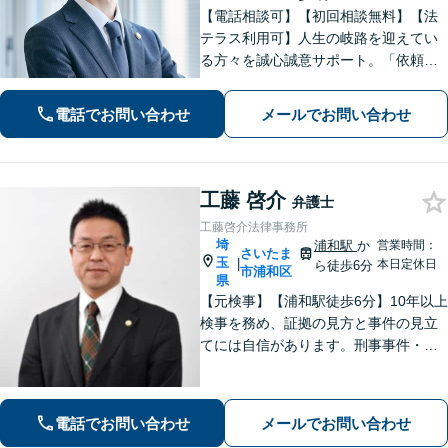
【電話相談可】【初回相談無料】【法
テラス利用可】人生の岐路を迎えてい
る方々を誠心誠意サポート。「依頼者
さまとの対話を大事にしています」男
女問題／借金問題／相続／企業法務／
電話でお問い合わせ
メールでお問い合わせ
刑事事件／交通事故／労働問題など、
幅広く対応【完全個室】【大宮駅3分】
工藤 啓介
弁護士
工藤啓介法律事務所
埼
浦和駅
か
営業時間：
さいたま
玉
|
本日定休日
ら徒歩6分
市浦和区
県
【元検事】【浦和駅徒歩6分】10年以上
検事を務め、証拠の見方と事件の見立
てには自信があります。刑事事件・離
婚等の家事事件・企業法務のご相談を
お受けしております。まずはお問い合
わせ下さい。
電話でお問い合わせ
メールでお問い合わせ