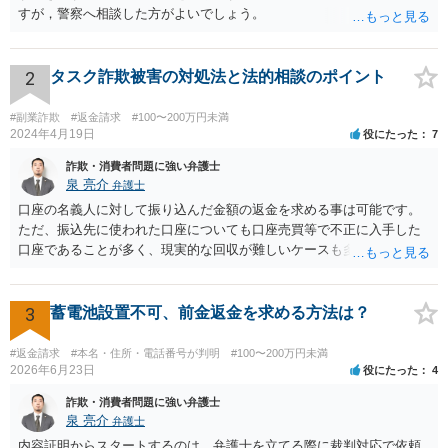
すが，警察へ相談した方がよいでしょう。
2
タスク詐欺被害の対処法と法的相談のポイント
#副業詐欺
#返金請求
#100〜200万円未満
2024年4月19日
役にたった
7
詐欺・消費者問題に強い弁護士
泉 亮介
弁護士
口座の名義人に対して振り込んだ金額の返金を求める事は可能です。
ただ、振込先に使われた口座についても口座売買等で不正に入手した
口座であることが多く、現実的な回収が難しいケースも多いでしょ
う。返済がされるとしても長期の分割となるかと思われます。
3
蓄電池設置不可、前金返金を求める方法は？
#返金請求
#本名・住所・電話番号が判明
#100〜200万円未満
2026年6月23日
役にたった
4
詐欺・消費者問題に強い弁護士
泉 亮介
弁護士
内容証明からスタートするのは，弁護士を立てる際に裁判対応で依頼