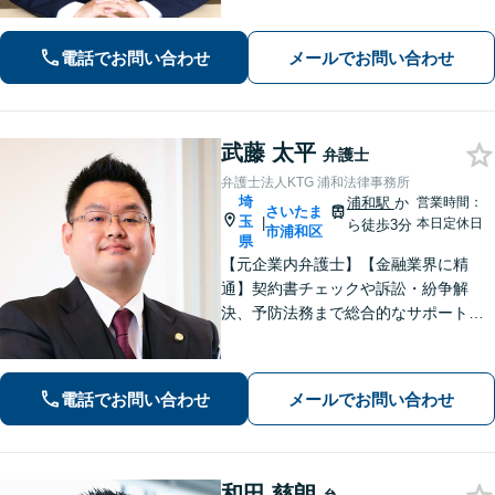
トで早期解決「後遺障害異議申立によ
り1100万円増額」「債務整理に豊富な
実績あり」最適な債務整理手段をご提
電話でお問い合わせ
メールでお問い合わせ
案【分割・後払い応相談】
武藤 太平
弁護士
弁護士法人KTG 浦和法律事務所
埼
浦和駅
か
営業時間：
さいたま
玉
|
本日定休日
ら徒歩3分
市浦和区
県
【元企業内弁護士】【金融業界に精
通】契約書チェックや訴訟・紛争解
決、予防法務まで総合的なサポートが
可能です。債権回収の実績も多数！
【ワンストップサービスの提供】
電話でお問い合わせ
メールでお問い合わせ
和田 慈朗