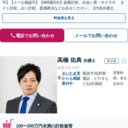
可】【メール相談可】【神田駅0分】副業詐欺、出会い系・サクラサ
イト詐欺、占い詐欺、霊感商法などお任せください。【代表弁護士が
対応】
料金表を見る
電話でお問い合わせ
メールでお問い合わせ
高橋 佑典
弁護士
東京都
弁護士法人AO
営業時
さいたま市
面談方法(対面・
からも相談
電話・ビデオな
間：本日
受付中
ど)は応相談
定休日
100〜200万円未満の詐欺被害