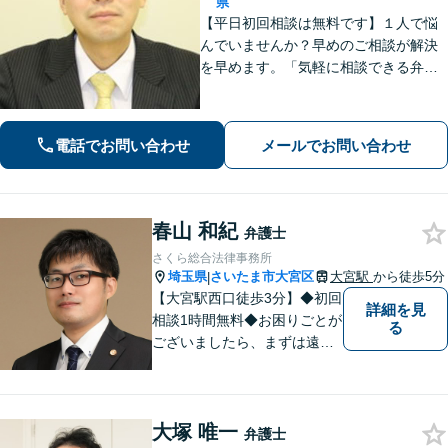
県
【平日初回相談は無料です】１人で悩
んでいませんか？早めのご相談が解決
を早めます。「気軽に相談できる弁護
士」として企業法務、相続から借金問
題まで広く対応。裁判所隣の立地を活
かした迅速な行動力でサポートしま
電話でお問い合わせ
メールでお問い合わせ
す。まずはお気軽にご相談ください。
春山 和紀
弁護士
さくら総合法律事務所
埼玉県
さいたま市大宮区
大宮駅
から徒歩5分
|
【大宮駅西口徒歩3分】◆初回
詳細を見
相談1時間無料◆お困りごとが
る
ございましたら、まずは遠慮
なくご相談ください。早期解
決に向けて尽力いたします。
大塚 唯一
弁護士