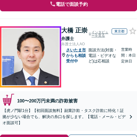
電話で面談予約
大橋 正崇
東京都
インタビュ
ーを見る
弁護士
弁護士法人AO
営業時
さいたま市
面談方法(対面・
からも相談
電話・ビデオな
間：本日
受付中
ど)は応相談
定休日
100〜200万円未満の詐欺被害
【虎ノ門駅1分】【初回面談無料】副業詐欺・タスク詐欺に特化！証
拠が少ない場合でも、解決の糸口を探します。【電話・メール・ビデ
オ面談可】