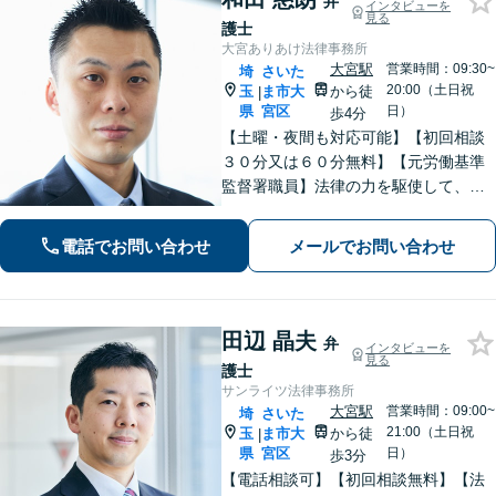
弁
インタビューを
見る
護士
大宮ありあけ法律事務所
大宮駅
営業時間：09:30~
埼
さいた
20:00（土日祝
玉
ま市大
から徒
|
県
宮区
日）
歩4分
【土曜・夜間も対応可能】【初回相談
３０分又は６０分無料】【元労働基準
監督署職員】法律の力を駆使して、ト
ラブルで悩まれている多くの方を救い
たいと思っています。費用が不安な方
電話でお問い合わせ
メールでお問い合わせ
もご相談ください。【大宮駅徒歩４
分】【電話相談可】
田辺 晶夫
弁
インタビューを
見る
護士
サンライツ法律事務所
大宮駅
営業時間：09:00~
埼
さいた
21:00（土日祝
玉
ま市大
から徒
|
県
宮区
日）
歩3分
【電話相談可】【初回相談無料】【法