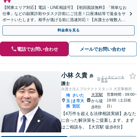
【関東エリア対応】電話・LINE相談可】【初回面談無料】「簡単なお
仕事」などの副業詐欺やタスク詐欺にご注意！口座凍結等で返金をサ
ポートいたします。相手が逃げる前に迅速対応！【弁護士が複数人在
籍】事務所内で連携し問題解決へ【休日・夜間面談可】
料金表を見る
電話でお問い合わせ
メールでお問い合わせ
小林 久貴
弁
インタビューを
見る
護士
弁護士法人プロテクトスタンス 大宮事務所
大宮駅
営業時間：09:00~
埼
さいた
19:00（土日祝
玉
ま市大
から徒
|
県
宮区
日）
歩8分
【4万件を超える法律相談実績】あなた
に合った解決策をご提案します。まず
はご相談を。【大宮駅 徒歩8分】