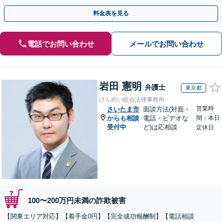
害」のご相談も対応します【初回相談無料】【Web相談可】
料金表を見る
電話でお問い合わせ
メールでお問い合わせ
岩田 憲明
弁護士
東京都
けんめい総合法律事務所
営業時
さいたま市
面談方法(対面・
からも相談
電話・ビデオな
間：本日
受付中
ど)は応相談
定休日
100〜200万円未満の詐欺被害
【関東エリア対応】【着手金0円】【完全成功報酬制】【電話相談