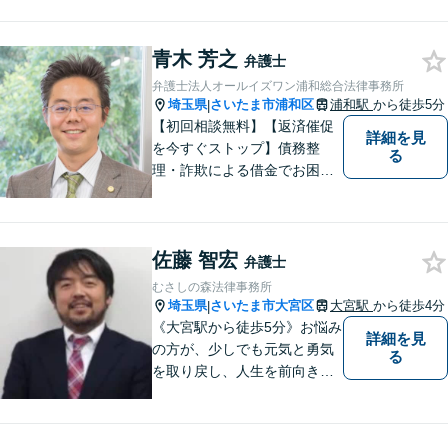
す。弁護士に実際にご依頼な
さるかどうかは、アドバイス
をお聞きになってからの判断
青木 芳之
弁護士
で構いませんので、トラブル
弁護士法人オールイズワン浦和総合法律事務所
でお困りの方は一人で悩ま
埼玉県
さいたま市浦和区
浦和駅
から徒歩5分
|
ず、一度お気軽にご相談下さ
【初回相談無料】【返済催促
詳細を見
い。
を今すぐストップ】債務整
る
理・詐欺による借金でお困り
の方はお早めにご相談くださ
い。多くのお客様から高評価
をいただいています。【浦和
佐藤 智宏
駅5分】【プライバシー配慮】
弁護士
【平日22時・土日祝20時ま
むさしの森法律事務所
で】【弁護士歴10年以上】
埼玉県
さいたま市大宮区
大宮駅
から徒歩4分
|
《大宮駅から徒歩5分》お悩み
詳細を見
の方が、少しでも元気と勇気
る
を取り戻し、人生を前向きに
歩めるように全力を尽くしま
す。