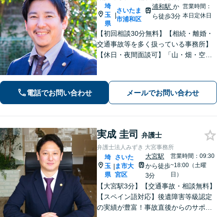
埼
浦和駅
か
営業時間：
さいたま
玉
|
本日定休日
ら徒歩3分
市浦和区
県
【初回相談30分無料】【相続・離婚・
交通事故等を多く扱っている事務所】
【休日・夜間面談可】「山・畑・空き
家などの遺産分割にも対応」相続・離
婚丸ごとお任せください【浦和駅3分】
電話でお問い合わせ
メールでお問い合わせ
実成 圭司
弁護士
弁護士法人みずき 大宮事務所
大宮駅
営業時間：09:30
埼
さいた
~18:00（土曜
玉
ま市大
から徒歩
|
県
宮区
日）
3分
【大宮駅3分】【交通事故・相談無料】
【スペイン語対応】後遺障害等級認定
の実績が豊富！事故直後からのサポー