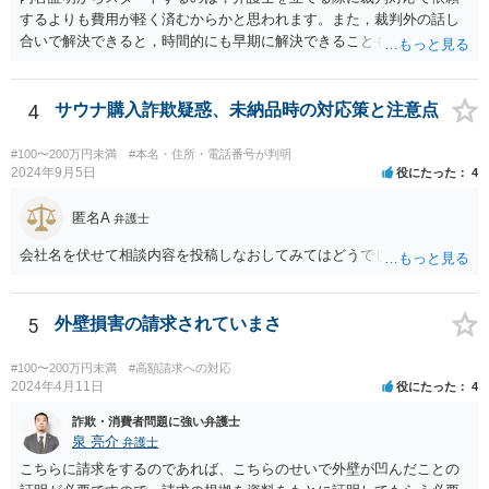
するよりも費用が軽く済むからかと思われます。また，裁判外の話し
合いで解決できると，時間的にも早期に解決できることも見込めま
す。 もっとも，ケースによっては裁判外の交渉が意味をなさないケー
スもあり，その場合は裁判手続きから始めることとなるかと思われま
す。 支払督促については異議を出されると通常訴訟へ移行するため，
4
サウナ購入詐欺疑惑、未納品時の対応策と注意点
相手から異議が出ることが予想される場合は最初から訴訟手続きを取
った方が良いでしょう。
#100〜200万円未満
#本名・住所・電話番号が判明
2024年9月5日
役にたった
4
匿名A
弁護士
会社名を伏せて相談内容を投稿しなおしてみてはどうでしょうか？
5
外壁損害の請求されていまさ
#100〜200万円未満
#高額請求への対応
2024年4月11日
役にたった
4
詐欺・消費者問題に強い弁護士
泉 亮介
弁護士
こちらに請求をするのであれば、こちらのせいで外壁が凹んだことの