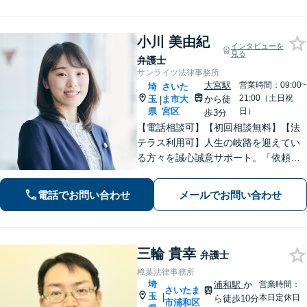
小川 美由紀
インタビューを
見る
弁護士
サンライツ法律事務所
大宮駅
営業時間：09:00~
埼
さいた
21:00（土日祝
玉
ま市大
から徒
|
県
宮区
日）
歩3分
【電話相談可】【初回相談無料】【法
テラス利用可】人生の岐路を迎えてい
る方々を誠心誠意サポート。「依頼者
さまとの対話を大事にしています」男
女問題／借金問題／相続／企業法務／
電話でお問い合わせ
メールでお問い合わせ
刑事事件／交通事故／労働問題など、
幅広く対応【完全個室】【大宮駅3分】
三輪 貴幸
弁護士
樟葉法律事務所
埼
浦和駅
か
営業時間：
さいたま
玉
|
本日定休日
ら徒歩10分
市浦和区