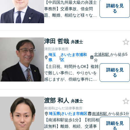
【中四国九州最大級の弁護士
詳細を見
事務所】交通事故、借金問
る
題、離婚、相続など様々な問
題について、「何度でも無
料」の相談を行っています！
まずはお気軽にご相談くださ
津田 哲哉
い！
弁護士
津田法律事務所
北浦和駅
から徒歩5
埼玉
さいたま市浦和
|
県
区
分
【土日祝、時間外もOK】複雑
詳細を見
で難しい事件に、やりがいを
る
感じますが、些細な事件にも
丁寧に対応します。コンサル
ティング会社での経験から、
会社経営、経理・税務などに
渡部 和人
弁護士
も詳しく、きめ細かく対応致
南浦和はらだ法律事務所
します。刑事事件にも力を入
埼玉県
さいたま市南区
南浦和駅
から徒歩1分
|
れています。
【南浦和駅徒歩1分】【初回相
詳細を見
談無料】離婚、相続、交通事
る