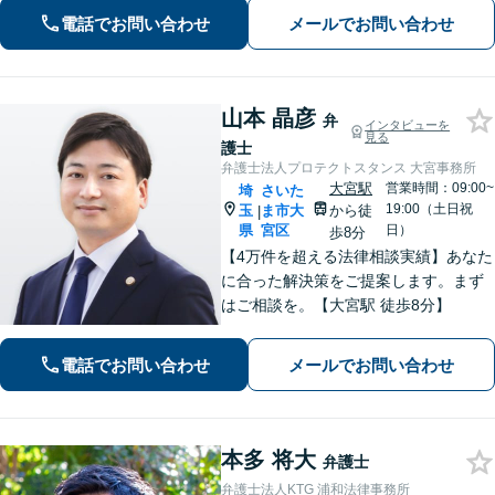
電話でお問い合わせ
メールでお問い合わせ
山本 晶彦
弁
インタビューを
見る
護士
弁護士法人プロテクトスタンス 大宮事務所
大宮駅
営業時間：09:00~
埼
さいた
19:00（土日祝
玉
ま市大
から徒
|
県
宮区
日）
歩8分
【4万件を超える法律相談実績】あなた
に合った解決策をご提案します。まず
はご相談を。【大宮駅 徒歩8分】
電話でお問い合わせ
メールでお問い合わせ
本多 将大
弁護士
弁護士法人KTG 浦和法律事務所