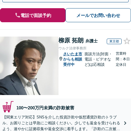
電話で面談予約
メールでお問い合わせ
柳原 拓朗
弁護士
東京都
ウルク法律事務所
営業時
さいたま市
面談方法(対面・
からも相談
電話・ビデオな
間：本日
受付中
ど)は応相談
定休日
100〜200万円未満の詐欺被害
【関東エリア対応】SNSを介した投資詐欺や仮想通貨詐欺のトラブ
ル、お困りごとは早急にご相談ください。少しでも返金を受けられる
よう、速やかに証拠収集や返金交渉に着手します。「詐欺の二次被