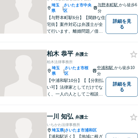
やすい環境を整えております
与野本町駅
から徒歩6
埼玉
さいたま市中央
|
ので、お気軽にご相談くださ
県
区
分
い。
【与野本町駅6分】【閑静な住
詳細を見
宅街】案件対応は弁護士が全
る
て行います。離婚問題／借
金・債務整理／交通事故など
幅広く対応しております。迅
速かつ丁寧な対応を心がけて
柏木 恭平
弁護士
おりますので、お気軽にご相
柏木法律事務所
談ください。【弁護士歴10年
中浦和駅
から徒歩10
埼玉
さいたま市桜
|
以上】【初回相談30分無料】
県
区
分
【中浦和駅10分】【【分割払
詳細を見
い可】法律家としてだけでな
る
く、一人の人としてご相談者
様に向き合い、解決策を提案
することを心がけています。
ご依頼いただいた際には、解
一川 知弘
弁護士
決まで責任を持ってサポート
いちかわ法律事務所
させていただきます。 ぜひご
埼玉県
さいたま市浦和区
|
相談ください。
【浦和駅近く】【地域に根ざ