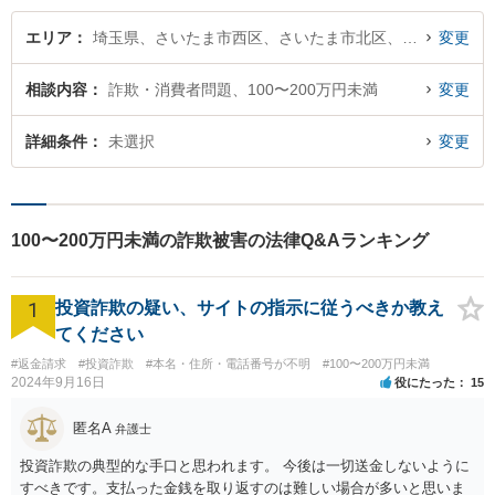
エリア
埼玉県、さいたま市西区、さいたま市北区、さいたま市大宮区、さいたま市見沼区、さいたま市中央区、さいたま市桜区、さいたま市浦和区、さいたま市南区、さいたま市緑区、さいたま市岩槻区
変更
相談内容
詐欺・消費者問題、100〜200万円未満
変更
詳細条件
未選択
変更
100〜200万円未満の詐欺被害の法律Q&Aランキング
1
投資詐欺の疑い、サイトの指示に従うべきか教え
てください
#返金請求
#投資詐欺
#本名・住所・電話番号が不明
#100〜200万円未満
2024年9月16日
役にたった
15
匿名A
弁護士
投資詐欺の典型的な手口と思われます。 今後は一切送金しないように
すべきです。支払った金銭を取り返すのは難しい場合が多いと思いま