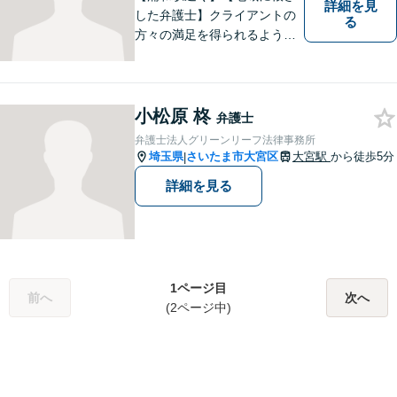
詳細を見
した弁護士】クライアントの
る
方々の満足を得られるよう最
善を尽くします。交通事故／
離婚問題／刑事事件／労働問
題／企業法務など、幅広く対
応可能。【明確な料金体系】
小松原 柊
弁護士
法律トラブルでお悩みの方
弁護士法人グリーンリーフ法律事務所
は、どうぞお気軽にご相談く
埼玉県
さいたま市大宮区
大宮駅
から徒歩5分
|
ださい。
詳細を見る
1ページ目
前へ
次へ
(2ページ中)