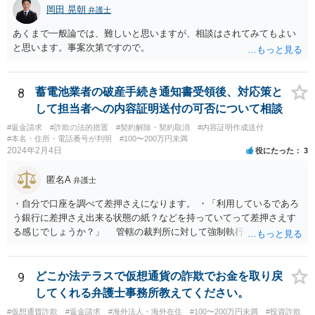
岡田 晃朝
弁護士
あくまで一般論では、難しいと思いますが、相談はされてみてもよい
と思います。事案次第ですので。
8
蓄電池業者の破産手続き通知書受領後、対応策と
して担当者への内容証明送付の可否について相談
#返金請求
#詐欺の法的措置
#契約解除・契約取消
#内容証明作成送付
#本名・住所・電話番号が判明
#100〜200万円未満
2024年2月4日
役にたった
3
匿名A
弁護士
・自分で口座を調べて差押さえになります。 ・「利用しているであろ
う銀行に差押さえ出来る状態の紙？などを持っていてって差押さえす
る感じでしょうか？」 管轄の裁判所に対して強制執行を申し立てる
必要があります。 金額的な面と手続きの負担の面や、請求根拠との関
係で、法的手続きに乗せるのはあまりおすすめできません。 任意交渉
での回収を検討すべきだと思われます。ご自身で難しい場合は、費用
9
どこか法テラスで仮想通貨の詐欺でお金を取り戻
負担を踏まえたうえでということにはなりますが、弁護士に助力を得
してくれる弁護士事務所教えてください。
ることをお考え下さい。
#仮想通貨詐欺
#返金請求
#海外法人・海外在住
#100〜200万円未満
#投資詐欺