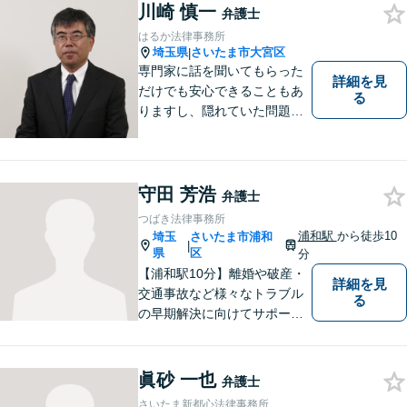
川崎 慎一
弁護士
はるか法律事務所
埼玉県
さいたま市大宮区
|
専門家に話を聞いてもらった
詳細を見
だけでも安心できることもあ
る
りますし、隠れていた問題点
が判明することもあります。
些細なことでもかまいません
ので、お気軽にご相談下さ
い。
守田 芳浩
弁護士
つばき法律事務所
浦和駅
から徒歩10
埼玉
さいたま市浦和
|
県
区
分
【浦和駅10分】離婚や破産・
詳細を見
交通事故など様々なトラブル
る
の早期解決に向けてサポート
いたします。「こんなんこと
で弁護士に相談していいのか
分からない」という方も多い
眞砂 一也
弁護士
と思いますが、皆さんが話し
さいたま新都心法律事務所