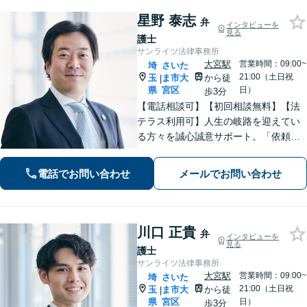
星野 泰志
弁
インタビューを
見る
護士
サンライツ法律事務所
大宮駅
営業時間：09:00~
埼
さいた
21:00（土日祝
玉
ま市大
から徒
|
県
宮区
日）
歩3分
【電話相談可】【初回相談無料】【法
テラス利用可】人生の岐路を迎えてい
る方々を誠心誠意サポート。「依頼者
さまとの対話を大事にしています」男
女問題／借金問題／相続／企業法務／
電話でお問い合わせ
メールでお問い合わせ
刑事事件／交通事故／労働問題など、
幅広く対応【完全個室】【大宮駅3分】
川口 正貴
弁
インタビューを
見る
護士
サンライツ法律事務所
大宮駅
営業時間：09:00~
埼
さいた
21:00（土日祝
玉
ま市大
から徒
|
県
宮区
日）
歩3分