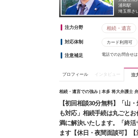
浦和駅
埼玉県
さ
注力分野
相続・遺言
対応体制
カード利用可
電話でのお問合せは
注意補足
プロフィール
インタビュー
注
相続・遺言での強み | 本多 将大弁護士 
【初回相談30分無料】「山
も対応」相続手続は丸ごとお
満に解決いたします。「終活
ます【休日・夜間面談可】【