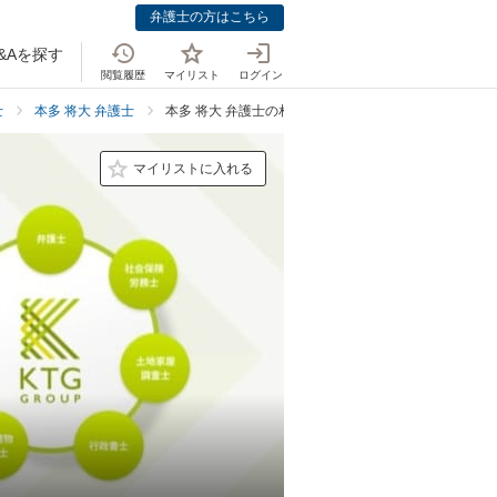
弁護士の方はこちら
&Aを探す
閲覧履歴
マイリスト
ログイン
士
本多 将大 弁護士
本多 将大 弁護士の相続・遺言での強み
マイリストに入れる