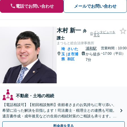
電話でお問い合わせ
メールでお問い合わせ
木村 新一
弁
インタビューを
見る
護士
まつもと総合法律事務所
浦和駅
営業時間：10:00
埼
さいた
~17:00（平日）
玉
ま市浦
から徒歩
|
県
和区
7分
不動産・土地の相続
【電話相談可】【初回相談無料】依頼者さまのお気持ちに寄り添い、
希望に沿った解決を目指します！司法書士・税理士との連携も可能。
遺言書作成・成年後見などの生前の相続対策のご相談も承ります。
【夜間／休日の相談可能】
料金表を見る