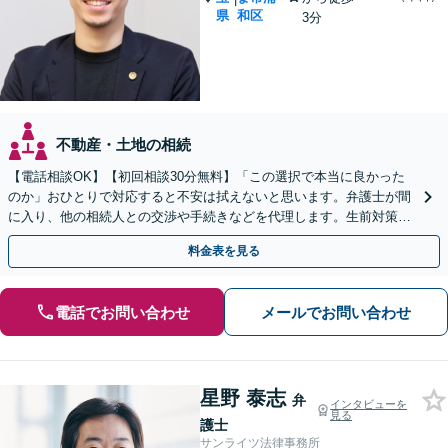
県
和区
3分
不動産・土地の相続
【電話相談OK】【初回相談30分無料】「この選択で本当に良かった
のか」おひとりで対応すると不安は拭えないと思います。弁護士が間
に入り、他の相続人との交渉や手続きなどを代理します。生前対策か
ら死後のトラブルまでご相談ください【浦和駅3分】
料金表を見る
電話でお問い合わせ
メールでお問い合わせ
星野 泰志
弁
インタビューを
見る
護士
サンライツ法律事務所