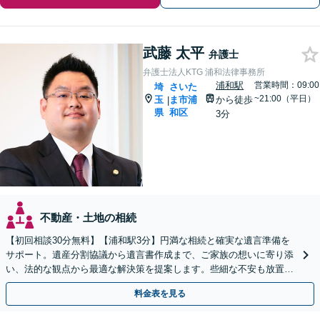
武藤 太平
弁護士
弁護士法人KTG 浦和法律事務所
浦和駅
営業時間：09:00
埼
さいた
~21:00（平日）
玉
ま市浦
から徒歩
|
県
和区
3分
不動産・土地の相続
【初回相談30分無料】【浦和駅3分】円満な相続と確実な遺言準備を
サポート。遺産分割協議から遺言書作成まで、ご家族の想いに寄り添
い、法的な観点から最適な解決策を提案します。些細な不安も放置せ
ず、親族間のトラブルに発展する前にまずは弁護士へ
料金表を見る