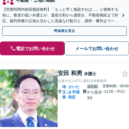
不動産・土地の相続
【営業時間内初回相談無料】「もっと早く相談すれば…」と後悔する
前に。敷居の低い弁護士が、遺産分割から遺留分、不動産相続まで対
応。裁判所横の立地を活かした迅速な行動力と、調停・審判まで一貫
対応できるのが強みです。埼玉県内出張も可能です。
料金表を見る
電話でお問い合わせ
メールでお問い合わせ
安田 和男
弁護士
弁護士法人KTG 浦和法律事務所
浦和駅
営業時間：09:00
埼
さいた
~21:00（平日）
玉
ま市浦
から徒歩
|
県
和区
3分