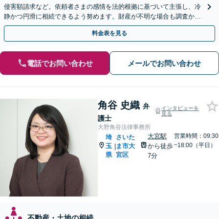
侵害額請求など。依頼者さまの感情を法的根拠に基づいて主張し、冷
静かつ円滑に相続できるよう努めます。財産が不明な場合も調査から
対応します。
料金表を見る
電話でお問い合わせ
メールでお問い合わせ
角谷 史織
弁
インタビューを
見る
護士
大野角谷法律事務所
大宮駅
営業時間：09:30
埼
さいた
~18:00（平日）
玉
ま市大
から徒歩
|
県
宮区
7分
不動産・土地の相続