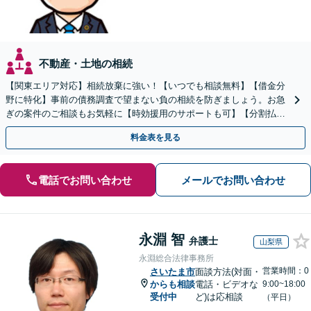
不動産・土地の相続
【関東エリア対応】相続放棄に強い！【いつでも相談無料】【借金分
野に特化】事前の債務調査で望まない負の相続を防ぎましょう。お急
ぎの案件のご相談もお気軽に【時効援用のサポートも可】【分割払い
利用可】【休日電話相談可能】
料金表を見る
電話でお問い合わせ
メールでお問い合わせ
永淵 智
弁護士
山梨県
永淵総合法律事務所
営業時間：0
さいたま市
面談方法(対面・
からも相談
電話・ビデオな
9:00~18:00
受付中
ど)は応相談
（平日）