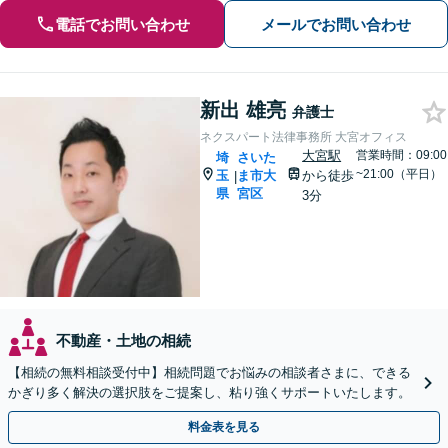
電話でお問い合わせ
メールでお問い合わせ
新出 雄亮
弁護士
ネクスパート法律事務所 大宮オフィス
大宮駅
営業時間：09:00
埼
さいた
~21:00（平日）
玉
ま市大
から徒歩
|
県
宮区
3分
不動産・土地の相続
【相続の無料相談受付中】相続問題でお悩みの相談者さまに、できる
かぎり多く解決の選択肢をご提案し、粘り強くサポートいたします。
料金表を見る