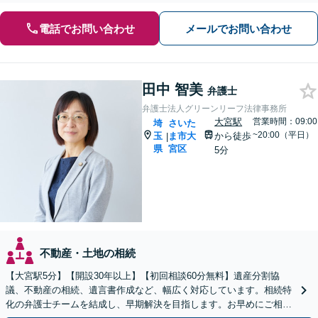
電話でお問い合わせ
メールでお問い合わせ
田中 智美
弁護士
弁護士法人グリーンリーフ法律事務所
大宮駅
営業時間：09:00
埼
さいた
~20:00（平日）
玉
ま市大
から徒歩
|
県
宮区
5分
不動産・土地の相続
【大宮駅5分】【開設30年以上】【初回相談60分無料】遺産分割協
議、不動産の相続、遺言書作成など、幅広く対応しています。相続特
化の弁護士チームを結成し、早期解決を目指します。お早めにご相談