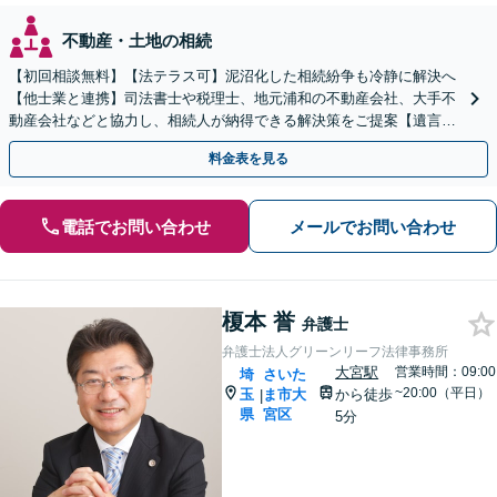
不動産・土地の相続
【初回相談無料】【法テラス可】泥沼化した相続紛争も冷静に解決へ
【他士業と連携】司法書士や税理士、地元浦和の不動産会社、大手不
動産会社などと協力し、相続人が納得できる解決策をご提案【遺言書
作成】トラブルを予測したうえで作成・執行【浦和駅2分】
料金表を見る
電話でお問い合わせ
メールでお問い合わせ
榎本 誉
弁護士
弁護士法人グリーンリーフ法律事務所
大宮駅
営業時間：09:00
埼
さいた
~20:00（平日）
玉
ま市大
から徒歩
|
県
宮区
5分