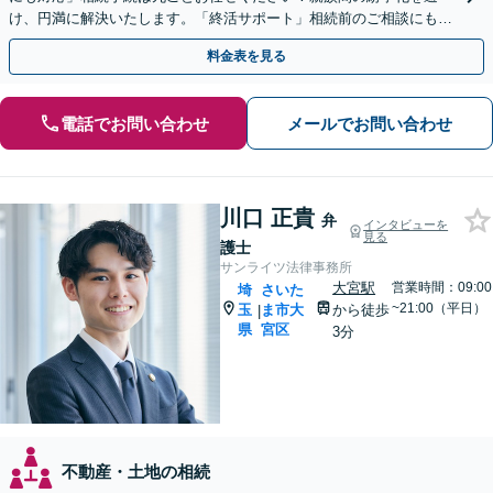
け、円満に解決いたします。「終活サポート」相続前のご相談にも対
応いたします【休日・夜間面談可】【浦和駅2分】
料金表を見る
電話でお問い合わせ
メールでお問い合わせ
川口 正貴
弁
インタビューを
見る
護士
サンライツ法律事務所
大宮駅
営業時間：09:00
埼
さいた
~21:00（平日）
玉
ま市大
から徒歩
|
県
宮区
3分
不動産・土地の相続