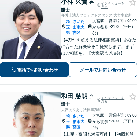
小林 久貴
弁
インタビューを
見る
護士
弁護士法人プロテクトスタンス 大宮事務所
大宮駅
営業時間：09:00
埼
さいた
~21:00（平日）
玉
ま市大
から徒歩
|
県
宮区
8分
【4万件を超える法律相談実績】あなた
に合った解決策をご提案します。まず
はご相談を。【大宮駅 徒歩8分】
電話でお問い合わせ
メールでお問い合わせ
和田 慈朗
弁
インタビューを
見る
護士
大宮ありあけ法律事務所
大宮駅
営業時間：09:00
埼
さいた
~20:00（平日）
玉
ま市大
から徒歩
|
県
宮区
4分
【土曜・夜間も対応可能】【初回相談