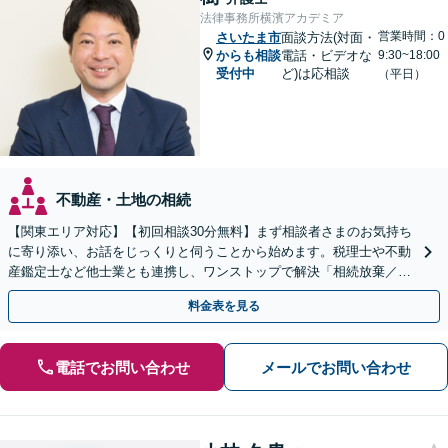
法律事務所横濱アカデミア
営業時間：0
さいたま市
面談方法(対面・
からも相談
電話・ビデオな
9:30~18:00
受付中
ど)は応相談
（平日）
不動産・土地の相続
【関東エリア対応】【初回相談30分無料】まず相談者さまのお気持ち
に寄り添い、お話をじっくりと伺うことから始めます。税理士や不動
産鑑定士など他士業とも連携し、ワンストップで解決「相続放棄／遺
言書作成／遺留分侵害額請求／使い込み・寄与分など」
料金表を見る
電話でお問い合わせ
メールでお問い合わせ