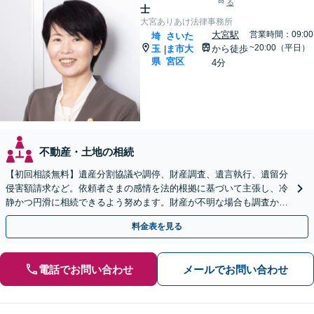
る
士
大宮ありあけ法律事務所
大宮駅
営業時間：09:00
埼
さいた
~20:00（平日）
玉
ま市大
から徒歩
|
県
宮区
4分
不動産・土地の相続
【初回相談無料】遺産分割協議や調停、財産調査、遺言執行、遺留分
侵害額請求など。依頼者さまの感情を法的根拠に基づいて主張し、冷
静かつ円滑に相続できるよう努めます。財産が不明な場合も調査から
対応します。
料金表を見る
電話でお問い合わせ
メールでお問い合わせ