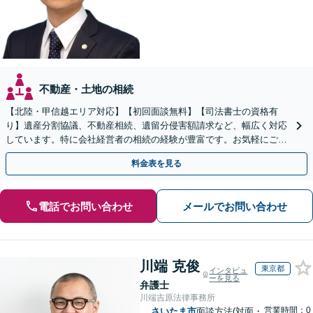
不動産・土地の相続
【北陸・甲信越エリア対応】【初回面談無料】【司法書士の資格有
り】遺産分割協議、不動産相続、遺留分侵害額請求など、幅広く対応
しています。特に会社経営者の相続の経験が豊富です。お気軽にご相
談ください。【休日・夜間面談可】【オンライン面談可】
料金表を見る
電話でお問い合わせ
メールでお問い合わせ
川端 克俊
東京都
インタビュ
ーを見る
弁護士
川端吉原法律事務所
営業時間：0
さいたま市
面談方法(対面・