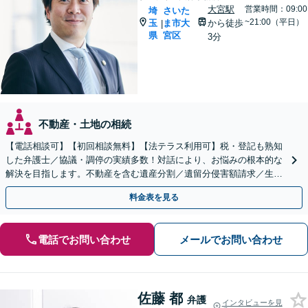
大宮駅
営業時間：09:00
埼
さいた
~21:00（平日）
玉
ま市大
から徒歩
|
県
宮区
3分
不動産・土地の相続
【電話相談可】【初回相談無料】【法テラス利用可】税・登記も熟知
した弁護士／協議・調停の実績多数！対話により、お悩みの根本的な
解決を目指します。不動産を含む遺産分割／遺留分侵害額請求／生前
対策を全面的にサポート【完全個室】【大宮駅3分】
料金表を見る
電話でお問い合わせ
メールでお問い合わせ
佐藤 都
弁護
インタビューを見