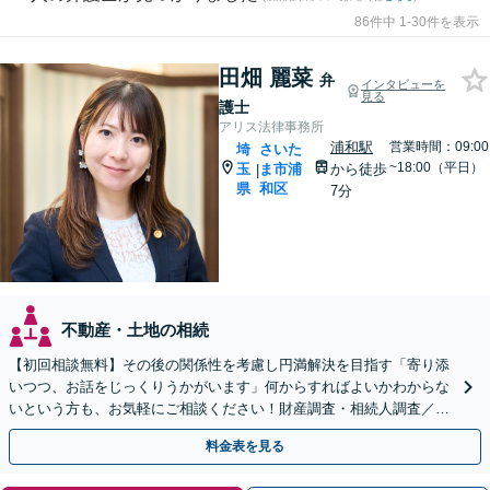
86件中 1-30件を表示
田畑 麗菜
弁
インタビューを
見る
護士
アリス法律事務所
浦和駅
営業時間：09:00
埼
さいた
~18:00（平日）
玉
ま市浦
から徒歩
|
県
和区
7分
不動産・土地の相続
【初回相談無料】その後の関係性を考慮し円満解決を目指す「寄り添
いつつ、お話をじっくりうかがいます」何からすればよいかわからな
いという方も、お気軽にご相談ください！財産調査・相続人調査／相
続放棄／使い込み／遺留分侵害額請求ほか
料金表を見る