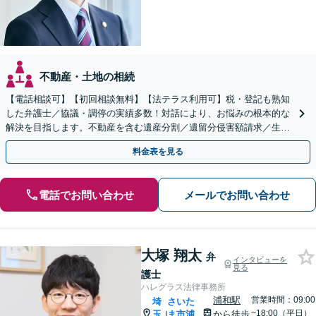
不動産・土地の相続
【電話相談可】【初回相談無料】【法テラス利用可】税・登記も熟知
した弁護士／協議・調停の実績多数！対話により、お悩みの根本的な
解決を目指します。不動産を含む遺産分割／遺留分侵害額請求／生前
対策を全面的にサポート【完全個室】【大宮駅3分】
料金表を見る
電話でお問い合わせ
メールでお問い合わせ
大塚 翔太
弁
インタビューを
見る
護士
ハレグラス法律事務所
浦和駅
営業時間：09:00
埼
さいた
~18:00（平日）
玉
ま市浦
から徒歩
|