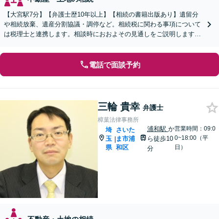
【大宮駅7分】【弁護士歴10年以上】【相続の書籍出版あり】遺留分
や相続放棄、遺産分割協議・調停など。相続税に関わる事項について
は税理士と連携します。相談時におおよその見通しをご説明します
【WEB面談可】
電話で面談予約
三輪 貴幸
弁護士
樟葉法律事務所
浦和駅
か
営業時間：09:0
埼
さいた
0~18:00（平
玉
ま市浦
ら徒歩10
|
県
和区
日）
分