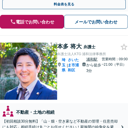
ください。【電話相談可】【休日・夜間対応】
料金表を見る
電話でお問い合わせ
メールでお問い合わせ
本多 将大
弁護士
弁護士法人KTG 浦和法律事務所
浦和駅
営業時間：09:00
埼
さいた
~21:00（平日）
玉
ま市浦
から徒歩
|
県
和区
3分
不動産・土地の相続
【初回相談30分無料】「山・畑・空き家など不動産の管理・任意売却
にも対応」相続手続は丸ごとお任せください！親族間の紛争化を避