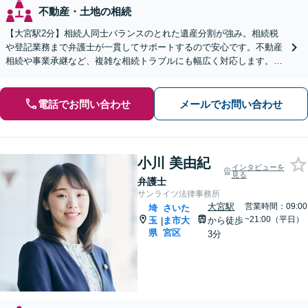
不動産・土地の相続
【大宮駅2分】相続人同士バランスのとれた遺産分割が強み。相続税
や登記業務まで弁護士が一貫してサポートするので安心です。不動産
相続や事業承継など、複雑な相続トラブルにも幅広く対応します。
【夜間・休日の相談可能】【オンライン相談可能】
電話でお問い合わせ
メールでお問い合わせ
小川 美由紀
インタビューを
見る
弁護士
サンライツ法律事務所
大宮駅
営業時間：09:00
埼
さいた
~21:00（平日）
玉
ま市大
から徒歩
|
県
宮区
3分