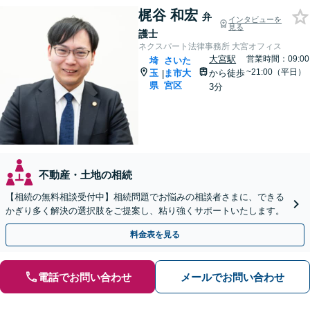
梶谷 和宏
弁
インタビューを
見る
護士
ネクスパート法律事務所 大宮オフィス
大宮駅
営業時間：09:00
埼
さいた
~21:00（平日）
玉
ま市大
から徒歩
|
県
宮区
3分
不動産・土地の相続
【相続の無料相談受付中】相続問題でお悩みの相談者さまに、できる
かぎり多く解決の選択肢をご提案し、粘り強くサポートいたします。
料金表を見る
電話でお問い合わせ
メールでお問い合わせ