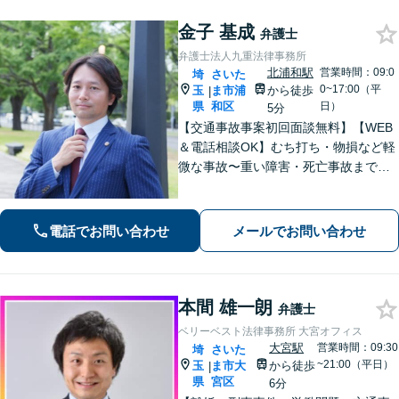
金子 基成
弁護士
弁護士法人九重法律事務所
北浦和駅
営業時間：09:0
埼
さいた
0~17:00（平
玉
ま市浦
から徒歩
|
県
和区
日）
5分
【交通事故事案初回面談無料】【WEB
＆電話相談OK】むち打ち・物損など軽
微な事故〜重い障害・死亡事故まで、
豊富な対応実績。弁護士3名で3,000件
以上の交通事故の実績あり。ご相談、
解決まで全て弁護士が対応し、負担を
電話でお問い合わせ
メールでお問い合わせ
軽減します【北浦和駅7分】
本間 雄一朗
弁護士
ベリーベスト法律事務所 大宮オフィス
大宮駅
営業時間：09:30
埼
さいた
~21:00（平日）
玉
ま市大
から徒歩
|
県
宮区
6分