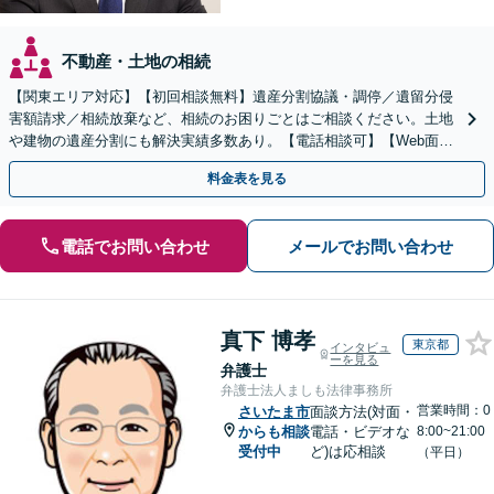
不動産・土地の相続
【関東エリア対応】【初回相談無料】遺産分割協議・調停／遺留分侵
害額請求／相続放棄など、相続のお困りごとはご相談ください。土地
や建物の遺産分割にも解決実績多数あり。【電話相談可】【Web面談
可】遺言書作成や財産の整理など生前対策もサポート
料金表を見る
電話でお問い合わせ
メールでお問い合わせ
真下 博孝
東京都
インタビュ
ーを見る
弁護士
弁護士法人ましも法律事務所
営業時間：0
さいたま市
面談方法(対面・
からも相談
電話・ビデオな
8:00~21:00
受付中
ど)は応相談
（平日）