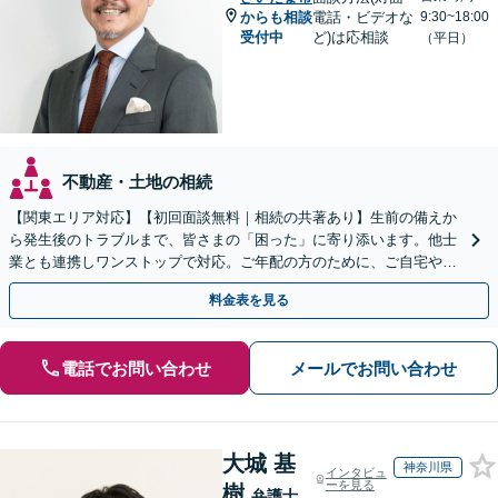
からも相談
電話・ビデオな
9:30~18:00
受付中
ど)は応相談
（平日）
不動産・土地の相続
【関東エリア対応】【初回面談無料｜相続の共著あり】生前の備えか
ら発生後のトラブルまで、皆さまの「困った」に寄り添います。他士
業とも連携しワンストップで対応。ご年配の方のために、ご自宅やご
近所への出張相談も実施【秘密厳守｜休日・夜間相談可】
料金表を見る
電話でお問い合わせ
メールでお問い合わせ
大城 基
神奈川県
インタビュ
ーを見る
樹
弁護士