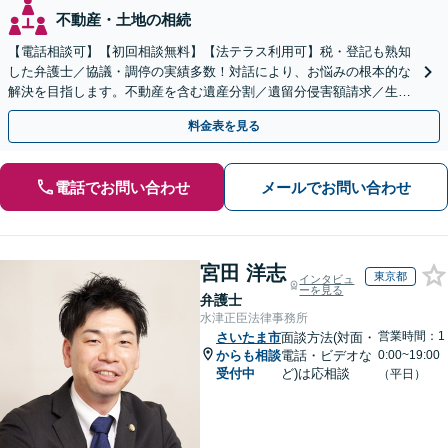
不動産・土地の相続
【電話相談可】【初回相談無料】【法テラス利用可】税・登記も熟知
した弁護士／協議・調停の実績多数！対話により、お悩みの根本的な
解決を目指します。不動産を含む遺産分割／遺留分侵害額請求／生前
対策を全面的にサポート【完全個室】【大宮駅3分】
料金表を見る
電話でお問い合わせ
メールでお問い合わせ
宮田 洋志
東京都
インタビュ
ーを見る
弁護士
水津正臣法律事務所
営業時間：1
さいたま市
面談方法(対面・
からも相談
電話・ビデオな
0:00~19:00
受付中
ど)は応相談
（平日）