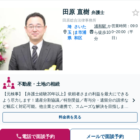
田原 直樹
弁護士
田原総合法律事務所
浦和駅
か
営業時間：09:0
埼
さいた
0~20:00（平
玉
ま市浦
ら徒歩10
|
県
和区
日）
分
不動産・土地の相続
【元検事】【弁護士経験20年以上】依頼者さまの利益を最大にできる
よう尽力します！遺産分割協議／特別受益／寄与分・遺留分の請求な
ど幅広く対応可能。他士業との連携で、スムーズな解決を目指しま
す。お早めにご相談ください【初回相談無料】
料金表を見る
電話で面談予約
メールで面談予約