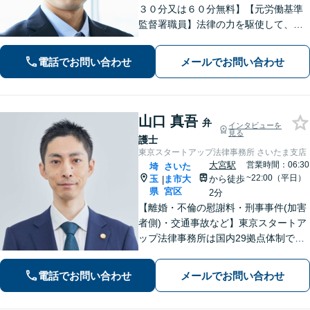
３０分又は６０分無料】【元労働基準
監督署職員】法律の力を駆使して、ト
ラブルで悩まれている多くの方を救い
たいと思っています。費用が不安な方
電話でお問い合わせ
メールでお問い合わせ
もご相談ください。【大宮駅徒歩４
分】【電話相談可】
山口 真吾
弁
インタビューを
見る
護士
東京スタートアップ法律事務所 さいたま支店
大宮駅
営業時間：06:30
埼
さいた
~22:00（平日）
玉
ま市大
から徒歩
|
県
宮区
2分
【離婚・不倫の慰謝料・刑事事件(加害
者側)・交通事故など】東京スタートア
ップ法律事務所は国内29拠点体制で全
国対応！【ご自宅からの電話相談にも
対応(法律相談は完全予約制)】各分野で
電話でお問い合わせ
メールでお問い合わせ
専門性の高い弁護士が寄り添い解決を
サポートします。