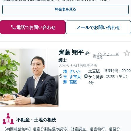
料金表を見る
電話でお問い合わせ
メールでお問い合わせ
齊藤 翔平
弁
インタビューを
見る
護士
大宮ありあけ法律事務所
大宮駅
営業時間：09:00
埼
さいた
~20:00（平日）
玉
ま市大
から徒歩
|
県
宮区
4分
不動産・土地の相続
【初回相談無料】遺産分割協議や調停、財産調査、遺言執行、遺留分