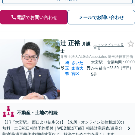
電話でお問い合わせ
メールでお問い合わせ
辻 正裕
弁護
インタビューを見
る
士
弁護士法人ALG＆Associates 埼玉法律事務所
大宮駅
営業時間：00:00
埼
さいた
~23:59（平日）
玉
ま市大
から徒歩
|
県
宮区
5分
不動産・土地の相続
【JR『大宮駅』 西口より徒歩5分】【来所・オンライン法律相談30分
無料｜土日祝日相談予約受付｜WEB相談可能】相続財産調査/遺産分
割協議/遺言書作成/相続放棄など、解決のため全力を尽くします