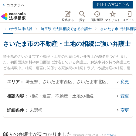
弁護士の方はこちら
ココナラへ
投稿する
探す
閲覧履歴
マイリスト
ログイン
ココナラ法律相談
埼玉県で法律相談できる弁護士
さいたま市で法律相
さいたま市の不動産・土地の相続に強い弁護士
埼玉県のさいたま市で不動産・土地の相続に強い弁護士が86名見つかりまし
た。初回面談無料や休日面談に対応している弁護士、解決事例を持つ弁護士な
ども掲載中。相続・遺言に関係する家族間の相続トラブルや認知症の相続、遺
産分割等の細かな分野での絞り込み検索もでき便利です。特にアリス法律事務
所の田畑 麗菜弁護士やまつもと総合法律事務所の木村 新一弁護士、弁護士法人
エリア
埼玉県、さいたま市西区、さいたま市北区、さいたま市大宮区、さいたま市見沼区、さいたま市中央区、さいたま市桜区、さいたま市浦和区、さいたま市南区、さいたま市緑区、さいたま市岩槻区
変更
ALG＆Associates 埼玉法律事務所の辻 正裕弁護士のプロフィール情報や弁護士
費用、強みなどが注目されています。『さいたま市で土日や夜間に発生した不
相談内容
相続・遺言、不動産・土地の相続
変更
動産・土地の相続のトラブルを今すぐに弁護士に相談したい』『不動産・土地
の相続のトラブル解決の実績豊富な近くの弁護士を検索したい』『初回相談無
料で不動産・土地の相続を法律相談できるさいたま市内の弁護士に相談予約し
詳細条件
未選択
変更
たい』などでお困りの相談者さんにおすすめです。
86
人の弁護士が見つかりました
(検索結果について詳しくは
こちら
)