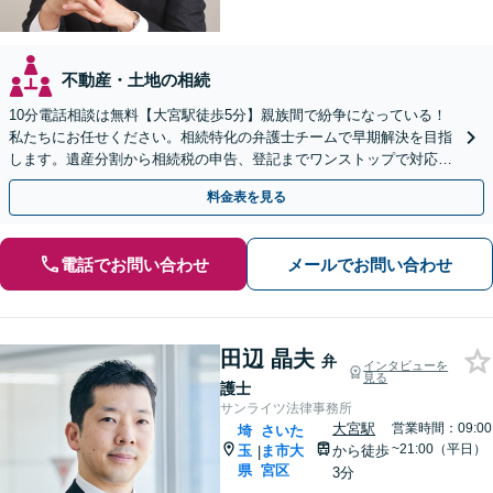
不動産・土地の相続
10分電話相談は無料【大宮駅徒歩5分】親族間で紛争になっている！
私たちにお任せください。相続特化の弁護士チームで早期解決を目指
します。遺産分割から相続税の申告、登記までワンストップで対応可
能【休日・夜間対応可】
料金表を見る
電話でお問い合わせ
メールでお問い合わせ
田辺 晶夫
弁
インタビューを
見る
護士
サンライツ法律事務所
大宮駅
営業時間：09:00
埼
さいた
~21:00（平日）
玉
ま市大
から徒歩
|
県
宮区
3分