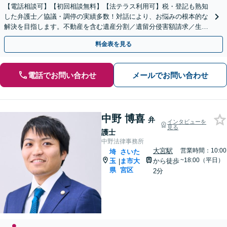
【電話相談可】【初回相談無料】【法テラス利用可】税・登記も熟知
した弁護士／協議・調停の実績多数！対話により、お悩みの根本的な
解決を目指します。不動産を含む遺産分割／遺留分侵害額請求／生前
対策を全面的にサポート【完全個室】【大宮駅3分】
料金表を見る
電話でお問い合わせ
メールでお問い合わせ
中野 博喜
弁
インタビューを
見る
護士
中野法律事務所
大宮駅
営業時間：10:00
埼
さいた
~18:00（平日）
玉
ま市大
から徒歩
|
県
宮区
2分