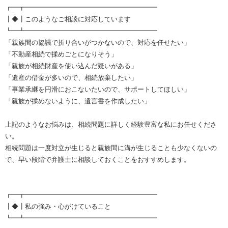
┏━┳━━━━━━━━━━━━━━━━━━━━
┃◆┃このようなご相談に対応しています
┗━┻━━━━━━━━━━━━━━━━━━━━
「親族間の協議で折り合いがつかないので、対応を任せたい」
「不動産相続で揉めごとになりそう」
「親族が相続財産を使い込んだ疑いがある」
「遺産の借金が多いので、相続放棄したい」
「事業承継を円滑におこないたいので、サポートしてほしい」
「親族が揉めないように、遺言書を作成したい」
上記のようなお悩みは、相続問題に詳しく経験豊富な私にお任せくださ
い。
相続問題は一度対立が生じると親族間に溝が生じることも少なくないの
で、早い段階で弁護士に相談しておくことをおすすめします。
┏━┳━━━━━━━━━━━━━━━━━━━━
┃◆┃私の強み・心がけていること
┗━┻━━━━━━━━━━━━━━━━━━━━