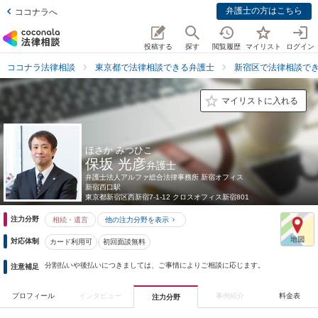
弁護士の方はこちら
ココナラへ
投稿する
探す
閲覧履歴
マイリスト
ログイン
ココナラ法律相談
東京都で法律相談できる弁護士
新宿区で法律相談で
マイリストに入れる
ほさか みつひこ
保坂 光彦
弁護士
弁護士法人アルファ総合法律事務所 新宿オフィス
新宿西口駅
東京都
新宿区西新宿7-1-12 クロスオフィス新宿801
注力分野
相続・遺言
他の注力分野を表示
対応体制
カード利用可
初回面談無料
分割払いや後払いにつきましては、ご事情によりご相談に応じます。
注意補足
プロフィール
インタビュー
事例紹介
料金表
注力分野