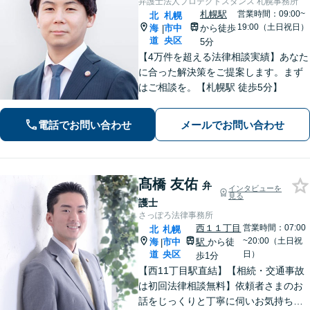
弁護士法人プロテクトスタンス 札幌事務所
札幌駅
営業時間：09:00~
北
札幌
19:00（土日祝日）
海
市中
から徒歩
|
道
央区
5分
【4万件を超える法律相談実績】あなた
に合った解決策をご提案します。まず
はご相談を。【札幌駅 徒歩5分】
電話でお問い合わせ
メールでお問い合わせ
髙橋 友佑
弁
インタビューを
見る
護士
さっぽろ法律事務所
西１１丁目
営業時間：07:00
北
札幌
~20:00（土日祝
海
市中
駅
から徒
|
道
央区
日）
歩1分
【西11丁目駅直結】【相続・交通事故
は初回法律相談無料】依頼者さまのお
話をじっくりと丁寧に伺いお気持ちに