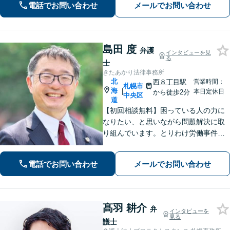
電話でお問い合わせ
メールでお問い合わせ
島田 度
弁護
インタビューを見
る
士
きたあかり法律事務所
北
西８丁目駅
営業時間：
札幌市
海
|
本日定休日
から徒歩2分
中央区
道
【初回相談無料】困っている人の力に
なりたい、と思いながら問題解決に取
り組んでいます。とりわけ労働事件
（労災、過労死）、や家事事件（離
婚、相続等）に力を入れてきました。
電話でお問い合わせ
メールでお問い合わせ
「お願いして良かった」そうお言葉を
いただくことが何より嬉しいです【西1
1丁目駅5分】
髙羽 耕介
弁
インタビューを
見る
護士