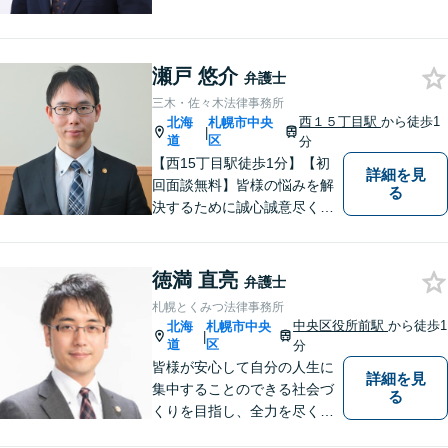
題について、「何度でも無
料」の相談を行っています！
まずはお気軽にご相談くださ
瀬戸 悠介
い！
弁護士
三木・佐々木法律事務所
西１５丁目駅
から徒歩1
北海
札幌市中央
|
道
区
分
【西15丁目駅徒歩1分】【初
詳細を見
回面談無料】皆様の悩みを解
る
決するために誠心誠意尽くし
て参ります。相談者や依頼者
の方の心情に共感しながら、
客観的視点も忘れません。
徳満 直亮
弁護士
【当日／夜間／休日対応可】
札幌とくみつ法律事務所
事件の見通しと費用の見込額
中央区役所前駅
から徒歩1
北海
札幌市中央
|
を正確に説明します。お気軽
道
区
分
にご相談下さい。
皆様が安心して自分の人生に
詳細を見
集中することのできる社会づ
る
くりを目指し、全力を尽くし
ます。 皆様へ安心をお届けす