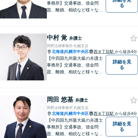
事務所】交通事故、借金問
る
題、離婚、相続など様々な問
題について、「何度でも無
料」の相談を行っています！
まずはお気軽にご相談くださ
中村 覚
い！
弁護士
岡野法律事務所 札幌支店
北海道
札幌市中央区
西８丁目駅
から徒歩4分
|
【中四国九州最大級の弁護士
詳細を見
事務所】交通事故、借金問
る
題、離婚、相続など様々な問
題について、「何度でも無
料」の相談を行っています！
まずはお気軽にご相談くださ
岡田 悠基
い！
弁護士
岡野法律事務所 札幌支店
北海道
札幌市中央区
西８丁目駅
から徒歩4分
|
【中四国九州最大級の弁護士
詳細を見
事務所】交通事故、借金問
る
題、離婚、相続など様々な問