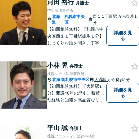
ます！遺産分割の相談を中心
河田 裕行
弁護士
に幅広い相談に対応」【休
啓明法律事務所
日・夜間相談可】【子連れ相
西１１丁目駅
から徒歩1
北海
札幌市中央
|
談可】【完全個室相談】
道
区
分
【初回相談無料】【札幌市中
詳細を見
央区西１１丁目駅徒歩１分】
る
じっくりお話を聞き、丁寧に
説明いたします。依頼者の方
の笑顔が戻るよう、精一杯サ
ポートさせていただきます。
小林 晃
弁護士
まずはお気軽にご相談くださ
札幌シティ法律事務所
い。
北海道
札幌市中央区
大通駅
から徒歩1分
|
【初回相談無料】【大通駅1
詳細を見
分】開設40年の歴史。蓄積し
る
た経験と知識を高品質なリー
ガルサービスで還元します
【交通事故】事故被害者の方
は着手金無料で対応可能！早
平山 誠
めにご相談を【相続遺言】他
弁護士
士業連携で複雑な手続きもワ
札幌フロンティア法律事務所