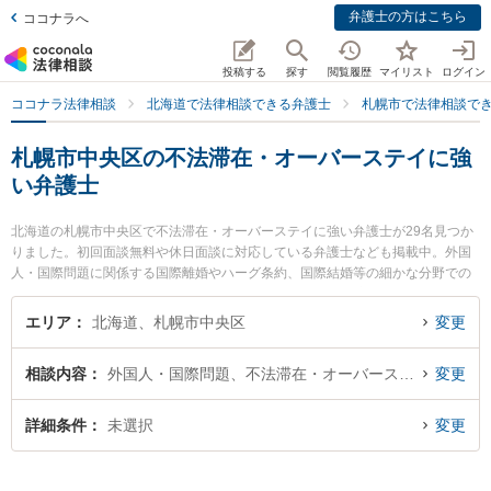
弁護士の方はこちら
ココナラへ
投稿する
探す
閲覧履歴
マイリスト
ログイン
ココナラ法律相談
北海道で法律相談できる弁護士
札幌市で法律相談で
札幌市中央区の不法滞在・オーバーステイに強
い弁護士
北海道の札幌市中央区で不法滞在・オーバーステイに強い弁護士が29名見つか
りました。初回面談無料や休日面談に対応している弁護士なども掲載中。外国
人・国際問題に関係する国際離婚やハーグ条約、国際結婚等の細かな分野での
絞り込み検索もでき便利です。特に春楡法律事務所の丹波 良太弁護士や札幌ク
リア法律事務所の南 知里弁護士、稻垣・細井法律事務所の稻垣 佳典弁護士のプ
エリア
北海道、札幌市中央区
変更
ロフィール情報や弁護士費用、強みなどが注目されています。『札幌市中央区
で土日や夜間に発生した不法滞在・オーバーステイのトラブルを今すぐに弁護
相談内容
外国人・国際問題、不法滞在・オーバーステイ
変更
士に相談したい』『不法滞在・オーバーステイのトラブル解決の実績豊富な近
くの弁護士を検索したい』『初回相談無料で不法滞在・オーバーステイを法律
相談できる札幌市中央区内の弁護士に相談予約したい』などでお困りの相談者
詳細条件
未選択
変更
さんにおすすめです。