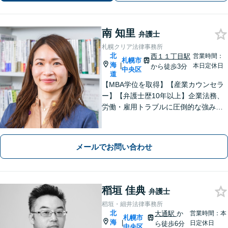
南 知里
弁護士
札幌クリア法律事務所
北
西１１丁目駅
営業時間：
札幌市
海
|
本日定休日
から徒歩3分
中央区
道
【MBA学位を取得】【産業カウンセラ
ー】【弁護士歴10年以上】企業法務、
労働・雇用トラブルに圧倒的な強みあ
り！【宅地建物取引士試験合格】土地
が絡む不動産や相続トラブルにも深い
知見！講演セミナー多数、分かりやす
メールでお問い合わせ
い説明【初回相談無料】
稻垣 佳典
弁護士
稻垣・細井法律事務所
北
大通駅
か
営業時間：本
札幌市
海
|
日定休日
ら徒歩6分
中央区