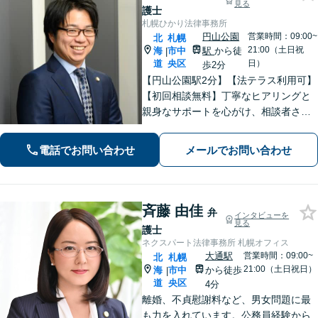
見る
護士
札幌ひかり法律事務所
円山公園
営業時間：09:00~
北
札幌
21:00（土日祝
海
市中
駅
から徒
|
道
央区
日）
歩2分
【円山公園駅2分】【法テラス利用可】
【初回相談無料】丁寧なヒアリングと
親身なサポートを心がけ、相談者さま
に満足してもらえる結果を目指しま
す。離婚や労働、相続など幅広い分野
電話でお問い合わせ
メールでお問い合わせ
に対応しておりますので、ぜひご相談
ください。【電話相談可】【休日・夜
間面談可】
斉藤 由佳
弁
インタビューを
見る
護士
ネクスパート法律事務所 札幌オフィス
大通駅
営業時間：09:00~
北
札幌
21:00（土日祝日）
海
市中
から徒歩
|
道
央区
4分
離婚、不貞慰謝料など、男女問題に最
も力を入れています。公務員経験から