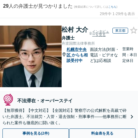
29
人の弁護士が見つかりました
(検索結果について詳しくは
こちら
)
29件中 1-29件を表示
松村 大介
東京都
インタビュ
ーを見る
弁護士
舟渡国際法律事務所
営業時
札幌市中央
面談方法(対面・
区
からも相
電話・ビデオな
間：本日
談受付中
ど)は応相談
定休日
不法滞在・オーバーステイ
【無罪獲得】【中文対応】【全国対応】警察庁の公式解釈を高裁で砕
いた弁護士。不法就労・入管・退去強制・刑事事件——他事務所に断
られた案件も徹底的に闘い抜く。
事例を見る(2件)
料金表を見る