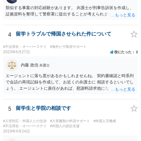
類似する事案の対応経験があります。 弁護士が刑事告訴状を作成し、
証拠資料を整理して警察署に提出することが考えられます。
4
留学トラブルで帰国させられた件について
#不法滞在・オーバーステイ
#海外ビザ取得サポート
2023年6月27日
役にたった
2
内藤 政信
弁護士
エージェントに落ち度があるかもしれませんね。 契約書確認と時系列
で会話の再現記録を作成して、お近くの弁護士に 相談するといいでし
ょう。 エージェントに責任があれば、慰謝料請求他になるでしょう。
5
留学生と学院の相談です
#入管対応・外国人との交渉
#入管書類の申請サポート
#外国人労働者
#不法滞在・オーバーステイ
#外国人の訴訟支援
2019年4月24日