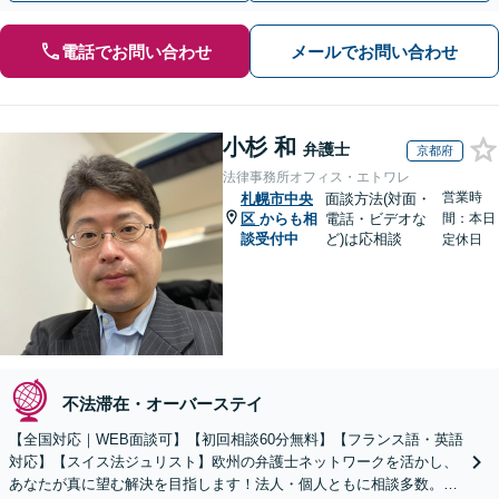
電話でお問い合わせ
メールでお問い合わせ
小杉 和
弁護士
京都府
法律事務所オフィス・エトワレ
営業時
札幌市中央
面談方法(対面・
区
からも相
電話・ビデオな
間：本日
談受付中
ど)は応相談
定休日
不法滞在・オーバーステイ
【全国対応｜WEB面談可】【初回相談60分無料】【フランス語・英語
対応】【スイス法ジュリスト】欧州の弁護士ネットワークを活かし、
あなたが真に望む解決を目指します！法人・個人ともに相談多数。細