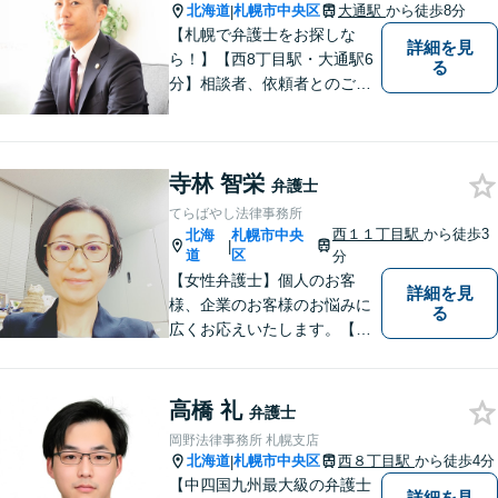
ンストップで対応【土日・夜
北海道
札幌市中央区
大通駅
から徒歩8分
|
間面談OK】
【札幌で弁護士をお探しな
詳細を見
ら！】【西8丁目駅・大通駅6
る
分】相談者、依頼者とのご縁
を大切にすることを心がけて
います。【完全個室対応】
寺林 智栄
弁護士
てらばやし法律事務所
西１１丁目駅
から徒歩3
北海
札幌市中央
|
道
区
分
【女性弁護士】個人のお客
詳細を見
様、企業のお客様のお悩みに
る
広くお応えいたします。【西1
1丁目駅徒歩３分】
高橋 礼
弁護士
岡野法律事務所 札幌支店
北海道
札幌市中央区
西８丁目駅
から徒歩4分
|
【中四国九州最大級の弁護士
詳細を見