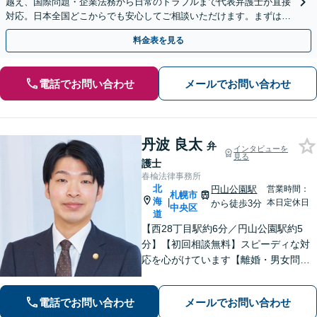
越え、国際問題・企業法務から日常のトラブルまで代表弁護士が直接
対応。日本全国どこからでも安心してご相談いただけます。まずは一
歩を踏み出してみませんか。【初回相談無料】
料金表を見る
電話でお問い合わせ
メールでお問い合わせ
丹波 良太
弁
インタビューを
見る
護士
春楡法律事務所
北
円山公園駅
営業時間：
札幌市
海
|
本日定休日
から徒歩3分
中央区
道
【西28丁目駅約6分／円山公園駅約5
分】【初回相談無料】スピーディな対
応を心がけています【離婚・男女問
題】慰謝料請求／財産分与・熟年離婚
に強い【相続】分割協議や調停の実績
電話でお問い合わせ
メールでお問い合わせ
豊富