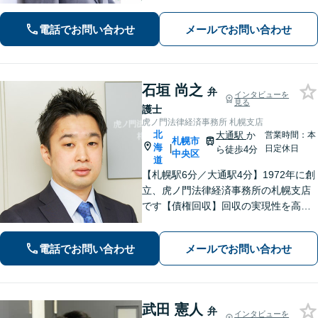
寄り添いながら最善の解決策を共に考
えていきます。弁護士に相談するだけ
電話でお問い合わせ
メールでお問い合わせ
でも解決の道筋が見えて気持ちが楽に
なることもあります。お気軽にご相談
ください。
石垣 尚之
弁
インタビューを
見る
護士
虎ノ門法律経済事務所 札幌支店
北
大通駅
か
営業時間：本
札幌市
海
|
日定休日
ら徒歩4分
中央区
道
【札幌駅6分／大通駅4分】1972年に創
立、虎ノ門法律経済事務所の札幌支店
です【債権回収】回収の実現性を高め
るために、的確かつ迅速な対応を心が
けます【労働・雇用】労使双方の対応
電話でお問い合わせ
メールでお問い合わせ
経験を活かし、相談者さまのご要望に
沿った解決策をご提案いたします
武田 憲人
弁
インタビューを