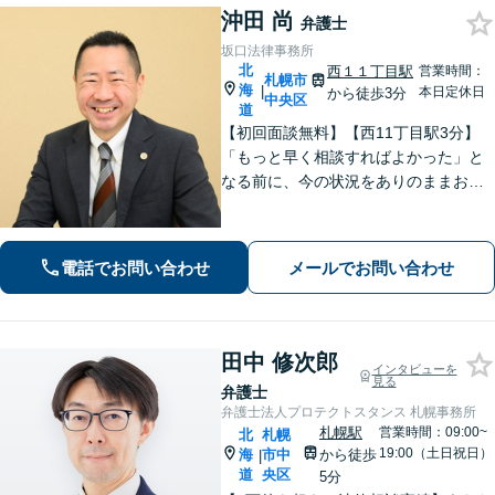
沖田 尚
弁護士
坂口法律事務所
北
西１１丁目駅
営業時間：
札幌市
海
|
本日定休日
から徒歩3分
中央区
道
【初回面談無料】【西11丁目駅3分】
「もっと早く相談すればよかった」と
なる前に、今の状況をありのままお聞
かせください！状況や立場に合った解
決策を一緒に考えて具体的な解決を導
くことができます。【電話・メール・
電話でお問い合わせ
メールでお問い合わせ
WEB相談可】
田中 修次郎
インタビューを
見る
弁護士
弁護士法人プロテクトスタンス 札幌事務所
札幌駅
営業時間：09:00~
北
札幌
19:00（土日祝日）
海
市中
から徒歩
|
道
央区
5分