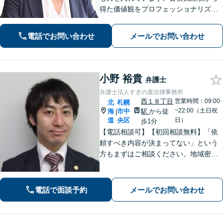
得た価値観をプロフェッショナリズム
活かし、情報の秘匿性と透明性を守り
ながら、正確な情報提供と誠実なコミ
電話でお問い合わせ
メールでお問い合わせ
ュニケーションを心がけて、最善の解
決を目指します。【お子様連れ相談
可】
小野 裕貴
弁護士
弁護士法人すぎの葉法律事務所
西１８丁目
営業時間：09:00
北
札幌
~22:00（土日祝
海
市中
駅
から徒
|
道
央区
日）
歩1分
【電話相談可】【初回相談無料】「依
頼すべき内容が決まってない」という
方もまずはご相談ください。地域密着
型の事務所として、相談者さま一人ひ
とりと向き合い、「迅速かつ有利」な
解決を目指します。刑事事件、離婚問
電話で面談予約
メールでお問い合わせ
題、企業法務など幅広く対応できます