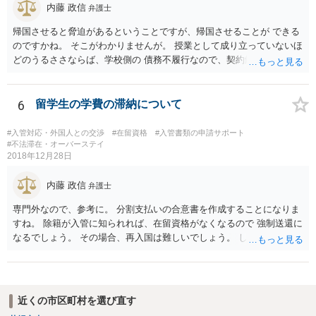
内藤 政信
弁護士
帰国させると脅迫があるということですが、帰国させることが できる
のですかね。 そこがわかりませんが。 授業として成り立っていないほ
どのうるささならば、学校側の 債務不履行なので、契約解除、あるい
は授業料減額の請求 も可能であろと思いますね。 学校側の出方によっ
て、在留資格に問題が出るといけません から、その点が気になるとこ
ろですね。
6
留学生の学費の滞納について
#入管対応・外国人との交渉
#在留資格
#入管書類の申請サポート
#不法滞在・オーバーステイ
2018年12月28日
内藤 政信
弁護士
専門外なので、参考に。 分割支払いの合意書を作成することになりま
すね。 除籍が入管に知られれば、在留資格がなくなるので 強制送還に
なるでしょう。 その場合、再入国は難しいでしょう。 したがって、結
婚ビザに変更を考えているのでしょう。 ビザの変更も、除籍だと難し
いように思いますね。
近くの市区町村を選び直す