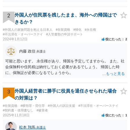
2
外国人が住民票を残したまま、海外への帰国はで
きるか？
#外国人の家族問題を抱える日本人
#在留資格
#帰化
#永住権
#不法滞在・オーバーステイ
#入管書類の申請サポート
2024年1月12日
役にたった
2
内藤 政信
弁護士
可能と思います。 永住権があり、帰国を予定してますから。 また、社
会保険料や住民税は納付しておく必要があるでしょう。 帰国した時
に、保険証が必要になるでしょうから。
3
外国人経営者に勝手に役員を退任させられた場合
の対策は？
#在留資格
#横領罪・背任罪
#外国人の訴訟支援
#不法滞在・オーバーステイ
#契約書・借用書なし
#被害者
2025年11月18日
役にたった
1
松本 翔馬
弁護士