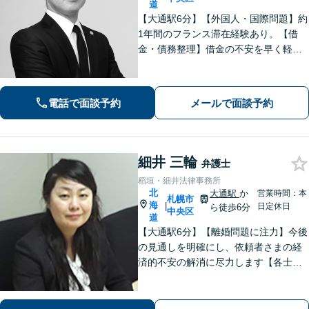
道
【大通駅6分】【外国人・国際問題】約
1年間のフランス滞在経験あり。【借
金・債務整理】借金の不安を早く軽減
するため、早期解決を意識していま
す。お気軽にご相談ください。
電話で面談予約
メールで面談予約
細井 三輪
弁護士
稻垣・細井法律事務所
北
大通駅
か
営業時間：本
札幌市
海
|
日定休日
ら徒歩6分
中央区
道
【大通駅6分】【離婚問題に注力】今後
の見通しを明確にし、依頼者さまの経
済的不安の解消に尽力します【各士業
と連携】複雑な不動産分割もスムーズ
な手続きが可能です