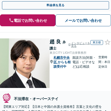
やかな連絡と粘り強い交渉を徹底【休日・夜間相談可】
料金表を見る
電話でお問い合わせ
メールでお問い合わせ
趙 良
弁
東京都
インタビューを
見る
護士
東京CITY LIGHT法律事務所
営業時
札幌市中央
面談方法(対面・
区
からも相
電話・ビデオな
間：本日
談受付中
ど)は応相談
定休日
不法滞在・オーバーステイ
【関東エリア対応】【日本と中国の弁護士資格有】言葉と文化の壁を