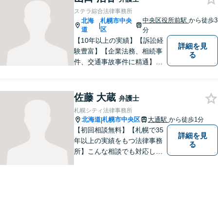
す。【夜間／休日対応可能】
ステラ綜合法律事務所
もっとも良い解決策を模索致
中央区役所前駅
から徒歩3
北海
札幌市中央
|
します。お気軽にご相談くだ
道
区
分
さい。
【10年以上の実績】【訴訟経
詳細を見
験豊富】【企業法務、相続事
る
件、交通事故事件に精通】徹
底した準備で結果につなげ
る。丁寧なコミュニケーショ
ンで、クライアントに寄り添
佐藤 大蔵
弁護士
い、最善の解決策をご提案し
札幌シティ法律事務所
ます。【講演セミナー多数】
北海道
札幌市中央区
大通駅
から徒歩1分
|
【西11丁目駅5分】【初回面
【初回相談無料】【札幌で35
詳細を見
談無料】
年以上の実績をもつ法律事務
る
所】こんな相談でも対応して
くれるのというお話もいただ
くくらい丁寧なヒアリングを
心がけております。