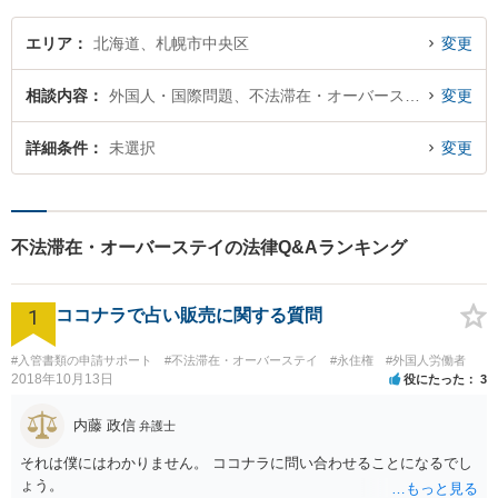
エリア
北海道、札幌市中央区
変更
相談内容
外国人・国際問題、不法滞在・オーバーステイ
変更
詳細条件
未選択
変更
不法滞在・オーバーステイの法律Q&Aランキング
1
ココナラで占い販売に関する質問
#入管書類の申請サポート
#不法滞在・オーバーステイ
#永住権
#外国人労働者
2018年10月13日
役にたった
3
内藤 政信
弁護士
それは僕にはわかりません。 ココナラに問い合わせることになるでし
ょう。