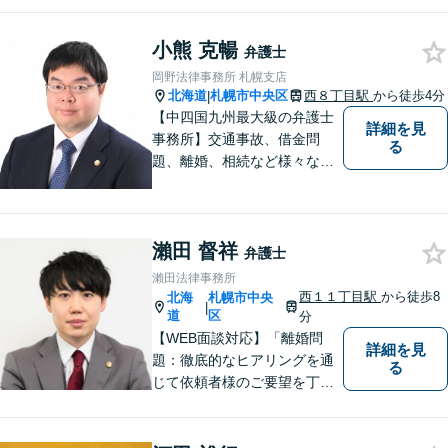
小熊 克暢
弁護士
岡野法律事務所 札幌支店
北海道
札幌市中央区
西８丁目駅
から徒歩4分
|
【中四国九州最大級の弁護士
詳細を見
事務所】交通事故、借金問
る
題、離婚、相続など様々な問
題について、「何度でも無
料」の相談を行っています！
まずはお気軽にご相談くださ
瀨田 督祥
い！
弁護士
瀨田法律事務所
西１１丁目駅
から徒歩8
北海
札幌市中央
|
道
区
分
【WEB面談対応】「離婚問
詳細を見
題：徹底的なヒアリングを通
る
じて依頼者様のご要望を丁寧
に把握」「相続問題：依頼者
様が納得できる解決を目指し