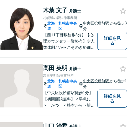
るため、最善のリーガルサー
ビスのご提供を心がけており
木葉 文子
弁護士
ます。
札幌緑の森法律事務所
中央区役所前駅
から徒歩3
北海
札幌市中央
|
道
区
分
【西11丁目駅徒歩3分】【心
詳細を見
理カウンセラー資格有】少人
る
数体制だからこそのきめ細や
かなサポート！幅広い分野で
対応実績があり、なんでもお
気軽にご相談いただけます。
高田 英明
弁護士
依頼者様の希望を最大限実現
高田英明法律事務所
できるよう尽力します！【初
中央区役所前駅
から徒歩1
北海
札幌市中央
|
回無料相談】
道
区
分
【中央区役所前駅徒歩1分】
詳細を見
【初回面談無料】＜早急に
る
＞，かつ，＜根本から＞解決
することをモットーにしてお
ります。経済状況等を踏まえ
て，最適な対応を模索しま
山口 治香
弁護士