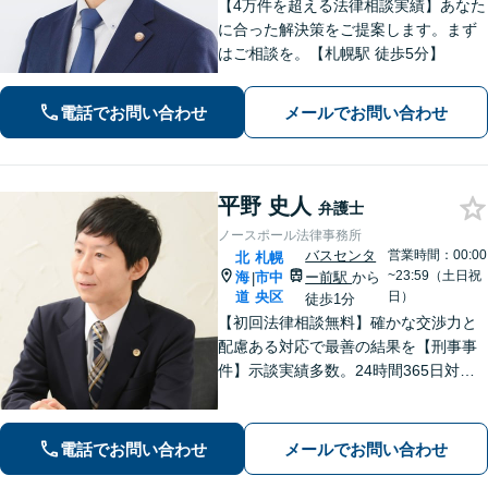
【4万件を超える法律相談実績】あなた
に合った解決策をご提案します。まず
はご相談を。【札幌駅 徒歩5分】
電話でお問い合わせ
メールでお問い合わせ
平野 史人
弁護士
ノースポール法律事務所
バスセンタ
営業時間：00:00
北
札幌
~23:59（土日祝
海
市中
ー前駅
から
|
道
央区
日）
徒歩1分
【初回法律相談無料】確かな交渉力と
配慮ある対応で最善の結果を【刑事事
件】示談実績多数。24時間365日対応
で身柄解放・不起訴を目指します【交
通事故】保険会社顧問事務所での勤務
経験あり。【バスセンター前駅3番出口
電話でお問い合わせ
メールでお問い合わせ
徒歩1分】