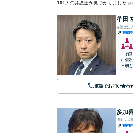
181
人の弁護士が見つかりました
(
牟田 
弁護士法
福岡
【初回
に依頼
早朝も
電話でお問い合わ
多加喜
清風法律
福岡