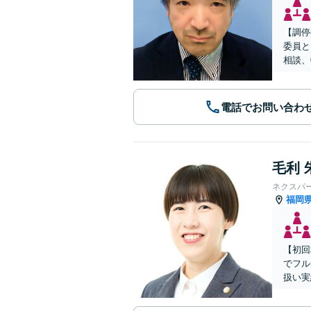
【調停
委員と
相談、
電話でお問い合わ
毛利 
ネクスパ
福岡
【初回
でフル
扱い実