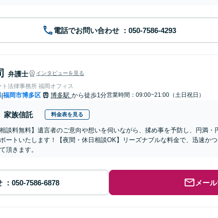
電話でお問い合わせ
司
弁護士
インタビューを見る
ート法律事務所 福岡オフィス
県
福岡市博多区
博多駅
から徒歩1分
営業時間：09:00~21:00（土日祝日）
|
家族信託
料金表を見る
相談料無料】遺言者のご意向や想いを伺いながら、揉め事を予防し、円満・
ポートいたします！【夜間・休日相談OK】リーズナブルな料金で、迅速か
て頂きます。
せ
メール