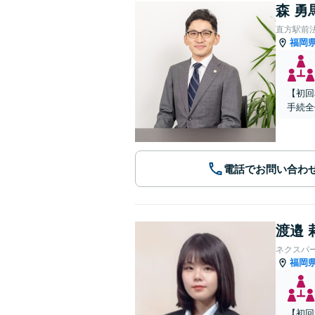
森 勇
直方駅前
福岡
【初回
手続全
電話でお問い合わ
渡邉 
ネクスパ
福岡
【初回