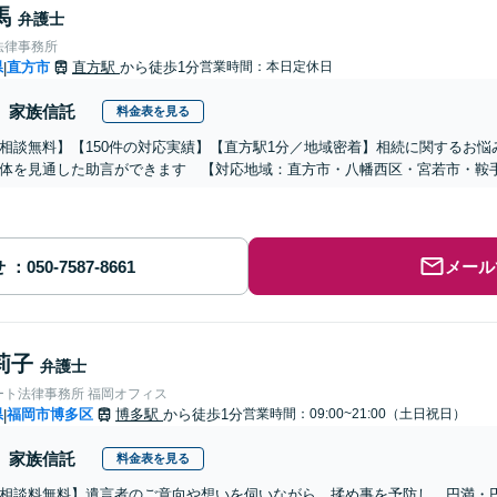
馬
弁護士
法律事務所
県
直方市
直方駅
から徒歩1分
営業時間：本日定休日
|
家族信託
料金表を見る
相談無料】【150件の対応実績】【直方駅1分／地域密着】相続に関するお
体を見通した助言ができます 【対応地域：直方市・八幡西区・宮若市・鞍
せ
メール
莉子
弁護士
ート法律事務所 福岡オフィス
県
福岡市博多区
博多駅
から徒歩1分
営業時間：09:00~21:00（土日祝日）
|
家族信託
料金表を見る
相談料無料】遺言者のご意向や想いを伺いながら、揉め事を予防し、円満・