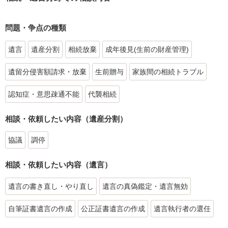
問題・争点の種類
遺言
遺産分割
相続放棄
成年後見(生前の財産管理)
遺留分侵害額請求・放棄
生前贈与
家族間の相続トラブル
認知症・意思疎通不能
代襲相続
相談・依頼したい内容（遺産分割）
協議
調停
相談・依頼したい内容（遺言）
遺言の書き直し・やり直し
遺言の真偽鑑定・遺言無効
自筆証書遺言の作成
公正証書遺言の作成
遺言執行者の選任