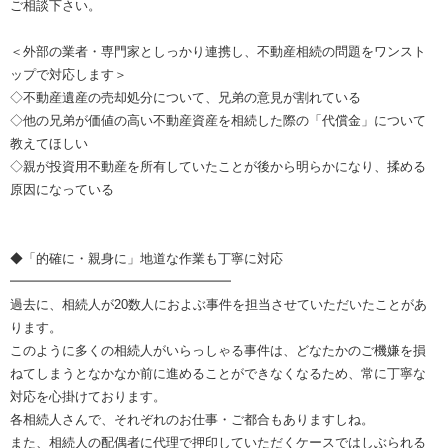
ご相談下さい。
＜外部の業者・専門家としっかり連携し、不動産相続の問題をワンスト
ップで対応します＞
◇不動産遺産の売却処分について、兄弟の意見が割れている
◇他の兄弟が価値の高い不動産資産を相続した際の「代償金」について
教えてほしい
◇親が投資用不動産を所有していたことが後から明らかになり、揉める
原因になっている
◆「的確に・親身に」地道な作業も丁寧に対応
━━━━━━━━━━━━━━━━━
過去に、相続人が20数人におよぶ事件を担当させていただいたことがあ
ります。
このように多くの相続人がいらっしゃる事件は、どなたかのご機嫌を損
ねてしまうとなかなか前に進めることができなくなるため、常に丁寧な
対応を心掛けております。
各相続人さんで、それぞれのお仕事・ご都合もありますしね。
また、相続人の配偶者に代理で押印していただくケースではしぶられる