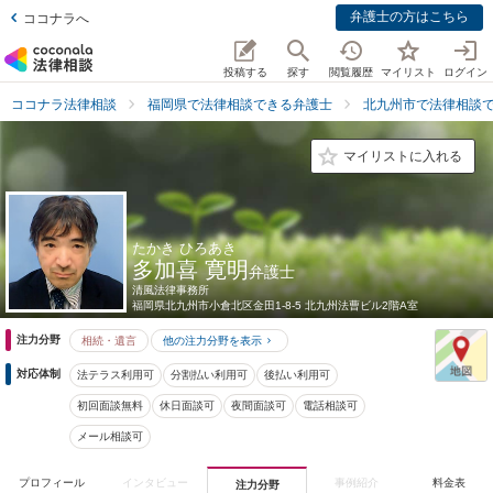
弁護士の方はこちら
ココナラへ
投稿する
探す
閲覧履歴
マイリスト
ログイン
ココナラ法律相談
福岡県で法律相談できる弁護士
北九州市で法律相談
マイリストに入れる
たかき ひろあき
多加喜 寛明
弁護士
清風法律事務所
福岡県
北九州市小倉北区金田1-8-5 北九州法曹ビル2階A室
注力分野
相続・遺言
他の注力分野を表示
対応体制
法テラス利用可
分割払い利用可
後払い利用可
初回面談無料
休日面談可
夜間面談可
電話相談可
メール相談可
プロフィール
インタビュー
事例紹介
料金表
注力分野