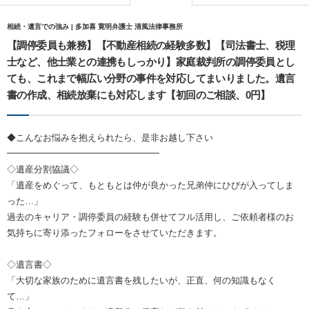
相続・遺言での強み | 多加喜 寛明弁護士 清風法律事務所
【調停委員も兼務】【不動産相続の経験多数】【司法書士、税理
士など、他士業との連携もしっかり】家庭裁判所の調停委員とし
ても、これまで幅広い分野の事件を対応してまいりました。遺言
書の作成、相続放棄にも対応します【初回のご相談、0円】
◆こんなお悩みを抱えられたら、是非お越し下さい
━━━━━━━━━━━━━━━━━
◇遺産分割協議◇
「遺産をめぐって、もともとは仲が良かった兄弟仲にひびが入ってしま
った…」
過去のキャリア・調停委員の経験も併せてフル活用し、ご依頼者様のお
気持ちに寄り添ったフォローをさせていただきます。
◇遺言書◇
「大切な家族のために遺言書を残したいが、正直、何の知識もなく
て…」