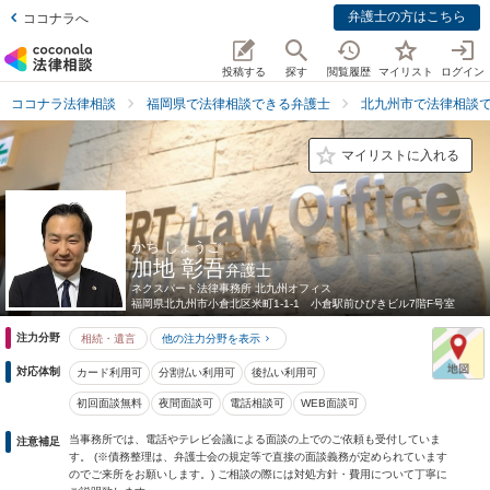
弁護士の方はこちら
ココナラへ
投稿する
探す
閲覧履歴
マイリスト
ログイン
ココナラ法律相談
福岡県で法律相談できる弁護士
北九州市で法律相談
マイリストに入れる
かち しょうご
加地 彰吾
弁護士
ネクスパート法律事務所 北九州オフィス
福岡県
北九州市小倉北区米町1-1-1 小倉駅前ひびきビル7階F号室
注力分野
相続・遺言
他の注力分野を表示
対応体制
カード利用可
分割払い利用可
後払い利用可
初回面談無料
夜間面談可
電話相談可
WEB面談可
当事務所では、電話やテレビ会議による面談の上でのご依頼も受付していま
注意補足
す。 (※債務整理は、弁護士会の規定等で直接の面談義務が定められています
のでご来所をお願いします。) ご相談の際には対処方針・費用について丁寧に