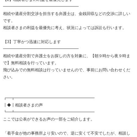
━━━━━━━━━━━━━━━━━━━
相続や遺産分割交渉を担当する弁護士は、金銭回収などの交渉に詳しい
です。
相談者さまの利益を最優先に考え、状況によっては訴訟も行います。
【3】丁寧かつ迅速に対応します
━━━━━━━━━━━━━━━━━━━
相続や遺産分割で弁護士をお探しの方を対象に、【朝９時から夜９時ま
で】無料相談を行っています。
飛び込みでの無料相談は行っていませんので、事前にお問い合わせくだ
さい。
┏━┳━━━━━━━━━━━━━━━━━━━━
┃◆┃相談者さまの声
┗━┻━━━━━━━━━━━━━━━━━━━━
ここでは公表ができるお声の一部をご紹介します。
「着手金が他の事務所より安いので、逆に安くて不安でしたが、相談し