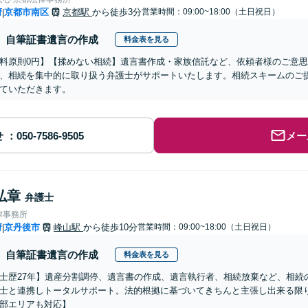
府
京都市南区
京都駅
から徒歩3分
営業時間：09:00~18:00（土日祝日）
|
自筆証書遺言の作成
料金表を見る
料原則0円】【揉めない相続】遺言書作成・家族信託など、依頼者様のご意
、相続を集中的に取り扱う弁護士がサポートいたします。相続スキームのご
ていただきます。
せ
メー
弘章
弁護士
律事務所
府
京丹後市
峰山駅
から徒歩10分
営業時間：09:00~18:00（土日祝日）
|
自筆証書遺言の作成
料金表を見る
士歴27年】遺産分割調停、遺言書の作成、遺言執行者、相続放棄など、相続
士と連携しトータルサポート。法的根拠に基づいてきちんと主張し出来る限
部エリアも対応】