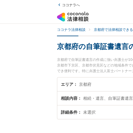
ココナラへ
ココナラ法律相談
京都府で法律相談できる
京都府の自筆証書遺言
京都府で自筆証書遺言の作成に強い弁護士が1
京都市下京区、京都市伏見区などの地域条件で
でき便利です。特に弁護士法人富士パートナーズ
の長谷川 純一弁護士のプロフィール情報や弁
したい』『自筆証書遺言の作成のトラブル解決
エリア
京都府
い』などでお困りの相談者さんにおすすめです
相談内容
相続・遺言、自筆証書遺言
詳細条件
未選択