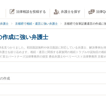
法律相談を投稿する
弁護士を探す
法律Q
弁護士
京都府で相続・遺言に強い弁護士
京都府で自筆証書遺言の作成に
の作成に強い弁護士
04名見つかりました。初回面談無料や休日面談に対応している弁護士、解決事例を
弁護士を絞り込めます。相続・遺言に関係する家族間の相続トラブルや認知症の相
 富士パートナーズ法律事務所の徳安 勇佑弁護士やベリーベスト法律事務所 京都
護士費用、強みなどが注目されています。『京都府で土日や夜間に発生した自筆証書
の実績豊富な近くの弁護士を検索したい』『初回相談無料で自筆証書遺言の作成を
。
の作成