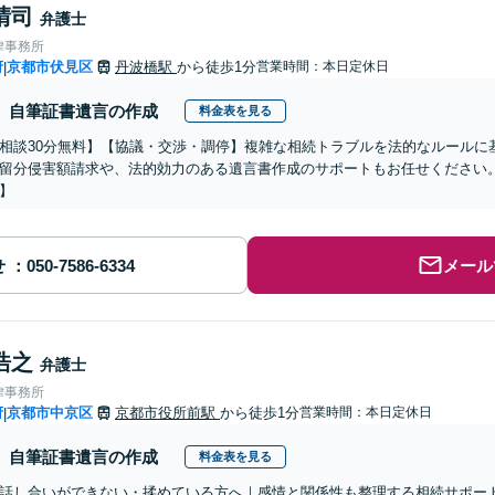
晴司
弁護士
律事務所
府
京都市伏見区
丹波橋駅
から徒歩1分
営業時間：本日定休日
|
自筆証書遺言の作成
料金表を見る
相談30分無料】【協議・交渉・調停】複雑な相続トラブルを法的なルールに
留分侵害額請求や、法的効力のある遺言書作成のサポートもお任せください
】
せ
メール
浩之
弁護士
律事務所
府
京都市中京区
京都市役所前駅
から徒歩1分
営業時間：本日定休日
|
自筆証書遺言の作成
料金表を見る
話し合いができない・揉めている方へ｜感情と関係性も整理する相続サポー