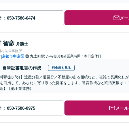
せ
メー
 智彦
弁護士
田村法律事務所
府
京都市中京区
丸太町駅
から徒歩8分
営業時間：本日定休日
|
自筆証書遺言の作成
料金表を見る
町駅徒歩8分】遺産分割／遺留分／不動産のある相続など、複雑で長期化し
を目指して、あなたに寄り添った提案をします。遺言作成など終活支援は１
応】【他士業連携】
せ
メール