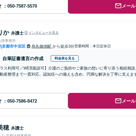
せ
メール
りか
弁護士
インタビューを見る
法律事務所
府
京都市中京区
烏丸御池駅
から徒歩3分
営業時間：本日定休日
|
自筆証書遺言の作成
料金表を見る
ラス利用可／WEB面談可】介護のご負担やご家族の想いに寄り添う相続相談
動産整理まで一貫対応。認知症への備えも含め、円満な解決を丁寧に支えま
せ
メール
美穂
弁護士
人心 京都法律事務所