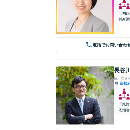
【初回
財産調
電話でお問い合わ
長谷川
益川総合
京都
「親族
依頼者