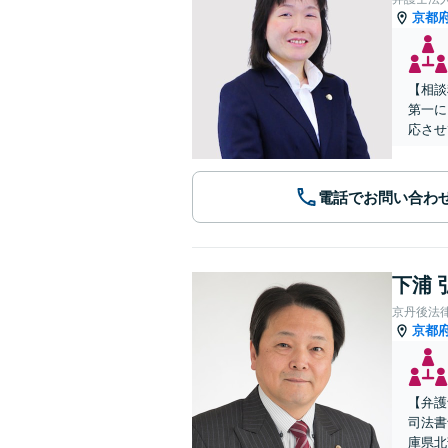
京都
【相談
第一に
応させ
電話でお問い合わ
下浦 
京丹後法
京都
【弁護
司法書
庫県北