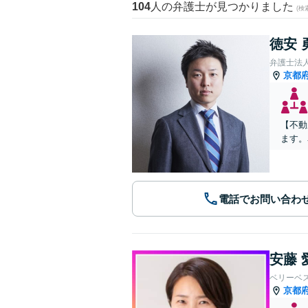
104
人の弁護士が見つかりました
(
徳安 
弁護士法
京都
【不動
ます。
電話でお問い合わ
安藤 
ベリーベ
京都