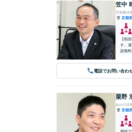
笠中 
丹波橋法
京都
【初回
す。遺
談無料
電話でお問い合わ
粟野 
あわの法
京都
相続で