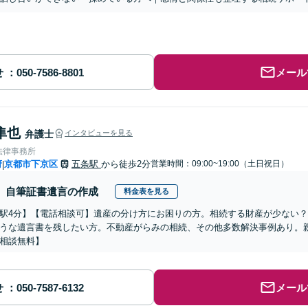
せ
メール
隼也
弁護士
インタビューを見る
法律事務所
府
京都市下京区
五条駅
から徒歩2分
営業時間：09:00~19:00（土日祝日）
|
自筆証書遺言の作成
料金表を見る
駅4分】【電話相談可】遺産の分け方にお困りの方。相続する財産が少ない
うな遺言書を残したい方。不動産がらみの相続、その他多数解決事例あり。
相談無料】
せ
メール