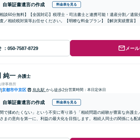
自筆証書遺言の作成
料金表を見る
相談60分無料】【全国対応】税理士・司法書士と連携可能！遺産分割／遺留
査／相続税対策等お任せください。【明瞭な料金プラン】【解決実績豊富】
せ
メール
 純一
弁護士
法律事務所
府
京都市中京区
烏丸駅
から徒歩2分
営業時間：本日定休日
|
自筆証書遺言の作成
料金表を見る
間で揉めたくない」という不安に寄り添う「相続問題の経験が豊富な弁護士
さまの意向を第一に、利益の最大化を目指します。相続人同士の関係にも配