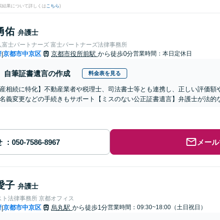
検索結果について詳しくは
こちら
)
勇佑
弁護士
人富士パートナーズ 富士パートナーズ法律事務所
府
京都市中京区
京都市役所前駅
から徒歩0分
営業時間：本日定休日
|
自筆証書遺言の作成
料金表を見る
産相続に特化】不動産業者や税理士、司法書士等とも連携し、正しい評価額
名義変更などの手続きもサポート【ミスのない公正証書遺言】弁護士が法的
せ
メール
愛子
弁護士
スト法律事務所 京都オフィス
府
京都市中京区
烏丸駅
から徒歩1分
営業時間：09:30~18:00（土日祝日）
|