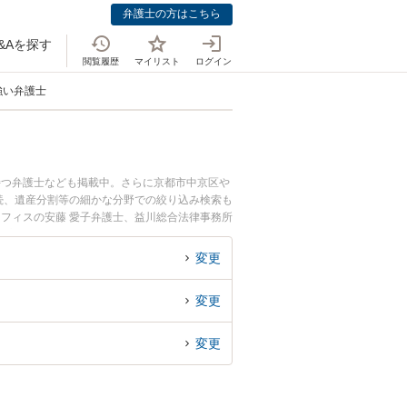
弁護士の方はこちら
&Aを探す
閲覧履歴
マイリスト
ログイン
強い弁護士
持つ弁護士なども掲載中。さらに京都市中京区や
続、遺産分割等の細かな分野での絞り込み検索も
オフィスの安藤 愛子弁護士、益川総合法律事務所
遺言の作成のトラブルを今すぐに弁護士に相談
法律相談できる京都府内の弁護士に相談予約した
変更
変更
変更