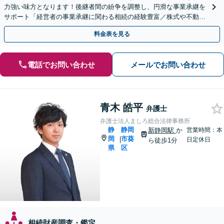
力強い味方となります！後継者間の紛争を調整し、円滑な事業承継を
サポート「経営者の事業承継に関わる相続の経験豊富／株式や不動産
の名義変更など、事業承継特有の資産管理の問題に精通」
料金表を見る
電話でお問い合わせ
メールでお問い合わせ
青木 皓平
弁護士
弁護士法人ましろ総合法律事務所
静
静岡
新静岡駅
か
営業時間：本
岡
市葵
|
日定休日
ら徒歩1分
県
区
相続財産調査・鑑定