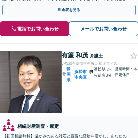
す。
料金表を見る
電話でお問い合わせ
メールでお問い合わせ
有簾 和茂
弁護士
JPS総合法律事務所 浜松オフィス
静
浜松駅
か
営業時間：本
浜松市
岡
|
日定休日
ら徒歩3分
中央区
県
相続財産調査・鑑定
【初回相談無料】温かみのある対応と豊富な経験を活かし、あなたの