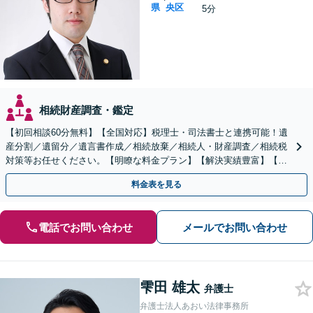
県
央区
5分
相続財産調査・鑑定
【初回相談60分無料】【全国対応】税理士・司法書士と連携可能！遺
産分割／遺留分／遺言書作成／相続放棄／相続人・財産調査／相続税
対策等お任せください。【明瞭な料金プラン】【解決実績豊富】【電
話相談可】
料金表を見る
電話でお問い合わせ
メールでお問い合わせ
雫田 雄太
弁護士
弁護士法人あおい法律事務所