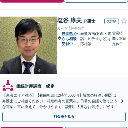
塩谷 淳夫
弁護士
愛知県
えんや法律事務所
営業時
静岡県
か
面談方法(対面・電
らも相談
話・ビデオなど)は
間：本日
受付中
応相談
定休日
相続財産調査・鑑定
【東海エリア対応】【初回相談は2時間5500円】親族の根深い問題は
弁護士にご相談ください！相続特有の言葉を、日常の会話で使うよう
な言葉に言い換えて、分かりやすくご説明。大変なお気持ちに寄り添
い、納得できる解決を目指します
料金表を見る