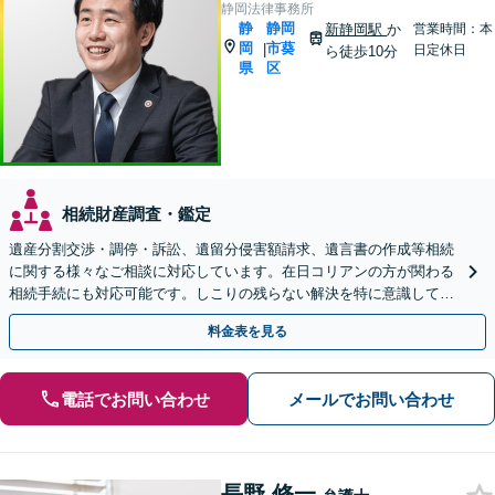
静岡法律事務所
静
静岡
新静岡駅
か
営業時間：本
岡
市葵
|
日定休日
ら徒歩10分
県
区
相続財産調査・鑑定
遺産分割交渉・調停・訴訟、遺留分侵害額請求、遺言書の作成等相続
に関する様々なご相談に対応しています。在日コリアンの方が関わる
相続手続にも対応可能です。しこりの残らない解決を特に意識してい
ます。【新静岡駅10分】
料金表を見る
電話でお問い合わせ
メールでお問い合わせ
長野 修一