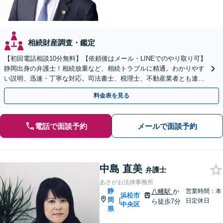
相続財産調査・鑑定
【初回電話相談10分無料】【依頼後はメール・LINEでのやり取り可】
静岡出身の弁護士！相続放棄など、相続トラブルに精通。わかりやす
い説明、迅速・丁寧な対応。司法書士、税理士、不動産業者とも連携
し、遺産相続をトータルサポート【完全個室相談】
料金表を見る
電話で面談予約
メールで面談予約
中島 直美
弁護士
あさがお法律事務所
静
八幡駅
か
営業時間：本
浜松市
岡
|
日定休日
ら徒歩7分
中央区
県