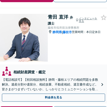
青田 直洋
弁
インタビューを
見る
護士
藤枝市役所前法律事務所
静岡県
藤枝市
営業時間：本日定休日
|
相続財産調査・鑑定
【電話相談可】【初回相談無料】静岡・藤枝エリアの相続問題を多数
解決。遺産分割や遺留分、相続放棄、不動産相続、遺言書作成など。
皆さまがつまずいていないか、しっかりとコミュニケーションを取り
ながらお話を進めます【休日・夜間相談可】
料金表を見る