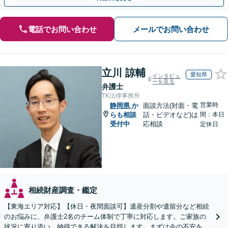
電話でお問い合わせ
メールでお問い合わせ
立川 諒輔
愛知県
インタビュ
ーを見る
弁護士
TK法律事務所
営業時
静岡県
か
面談方法(対面・電
らも相談
話・ビデオなど)は
間：本日
受付中
応相談
定休日
相続財産調査・鑑定
【東海エリア対応】【休日・夜間面談可】遺産分割や遺留分など相続
のお悩みに、弁護士2名のチーム体制で丁寧に対応します。ご家族の
状況に寄り添い、納得できる解決を目指します。まずは今の不安をお