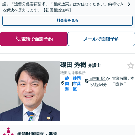
議」「遺留分侵害額請求」「相続放棄」はお任せください。納得でき
る解決へ尽力します。【初回相談無料】
料金表を見る
電話で面談予約
メールで面談予約
磯田 秀樹
弁護士
磯田法律事務所
静
静岡
日吉町駅
か
営業時間：本
岡
市葵
|
日定休日
ら徒歩4分
県
区
相続財産調査・鑑定