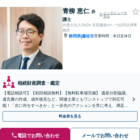
青柳 恵仁
弁
インタビューを
見る
護士
弁護士法人GoDo 支部藤枝やいづ合同法律事
務所
静岡県
藤枝市
営業時間：本日定休日
|
相続財産調査・鑑定
【電話相談可】【初回相談無料】【無料駐車場完備】 遺産分割協議、
遺言書の作成、成年後見など。関連士業ともワンストップで対応可
能！「次に何をすべきか」と一歩先のアクションを常に考え、満足度
の高い解決を目指します
料金表を見る
電話でお問い合わせ
メールでお問い合わせ