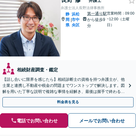
弁護士
弁護士法人長野法律事務所
第一通り駅
営業時間：09:00
静
浜松
~12:00（土曜
岡
市中
から徒歩9
|
県
央区
日）
分
相続財産調査・鑑定
【話し合いに限界を感じたら】相続診断士の資格を持つ弁護士が、他
士業と連携し不動産や税金の問題までワンストップで解決します。図
解を用いた丁寧な説明で複雑な事情を紐解き、最後は握手で終わる円
満な解決へ導きます。初回相談は無料です。
料金表を見る
電話でお問い合わせ
メールでお問い合わせ