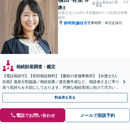
弁
インタビューを
見る
護士
弁護士法人GoDo 支部藤枝やいづ合同法律事
務所
静岡県
藤枝市
営業時間：本日定休日
|
相続財産調査・鑑定
【電話相談可】【初回相談無料】【藤枝の老舗事務所】【弁護士3人
在籍】遺産分割協議／相続放棄／遺言書作成など。相談者さまに寄り
添う気持ちを大切にしております。円満な相続実現に向けて尽力いた
します【藤枝市】【夜間・休日応相談】
料金表を見る
電話でお問い合わせ
メールで面談予約