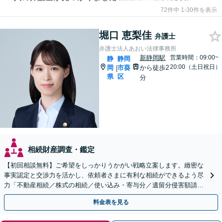
72件中 1-30件を表示
堀口 恵梨佳
弁護士
弁護士法人あおい法律事務所
新静岡駅
営業時間：09:00~
静
静岡
20:00（土日祝日）
岡
市葵
から徒歩2
|
県
区
分
相続財産調査・鑑定
【初回相談無料】ご希望をしっかりうかがい戦略立案します。緻密な
事実認定と交渉力を活かし、依頼者さまに有利な相続ができるよう尽
力「不動産相続／株式の相続／使い込み・寄与分／遺留分侵害額請求
／相続放棄／生前贈与／事業承継」【休日・夜間相談可】
料金表を見る