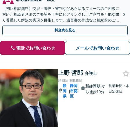
【初回相談無料】交渉・調停・審判などあらゆるフェーズのご相談に
対応。相談者さまのご要望を丁寧にヒアリングし、ご意向を可能な限
り尊重した解決の実現を目指します。遺言書の作成など相続前のご相
談もお任せください【完全個室で対応】
料金表を見る
電話でお問い合わせ
メールでお問い合わせ
上野 哲郎
弁護士
静岡法律事務所
静
静岡
新静岡駅
か
営業時間：本
岡
市葵
|
日定休日
ら徒歩10分
県
区