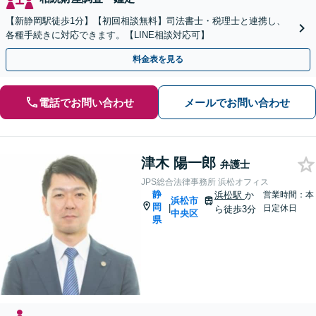
【新静岡駅徒歩1分】【初回相談無料】司法書士・税理士と連携し、
各種手続きに対応できます。【LINE相談対応可】
料金表を見る
電話でお問い合わせ
メールでお問い合わせ
津木 陽一郎
弁護士
JPS総合法律事務所 浜松オフィス
静
浜松駅
か
営業時間：本
浜松市
岡
|
日定休日
ら徒歩3分
中央区
県