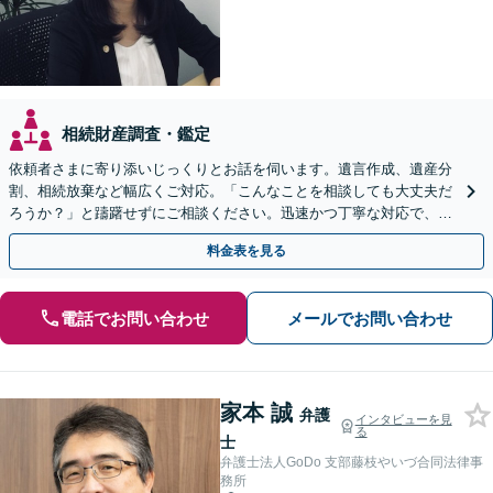
相続財産調査・鑑定
依頼者さまに寄り添いじっくりとお話を伺います。遺言作成、遺産分
割、相続放棄など幅広くご対応。「こんなことを相談しても大丈夫だ
ろうか？」と躊躇せずにご相談ください。迅速かつ丁寧な対応で、今
後の親族関係も考慮しながら進めます。
料金表を見る
電話でお問い合わせ
メールでお問い合わせ
家本 誠
弁護
インタビューを見
る
士
弁護士法人GoDo 支部藤枝やいづ合同法律事
務所