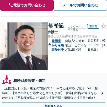
電話でお問い合わせ
メールでお問い合わせ
都 裕記
東京都
インタビュー
を見る
弁護士
弁護士法人新都法律事務所 東京事務所
営業時間：09:
静岡県
面談方法(対面・
からも相
電話・ビデオな
00~19:00（土
談受付中
ど)は応相談
日祝日）
相続財産調査・鑑定
【全国対応】大阪・東京の2拠点でチームで迅速対応【電話・WEB相
談可】【遺産の取り分最大化を目指します】1営業日以内の返信を心
がけます「不動産が絡んだ複雑な遺産分割／遺留分／遺言書の作成・
執行／事業承継など、お任せください」【休日相談あり】
料金表を見る