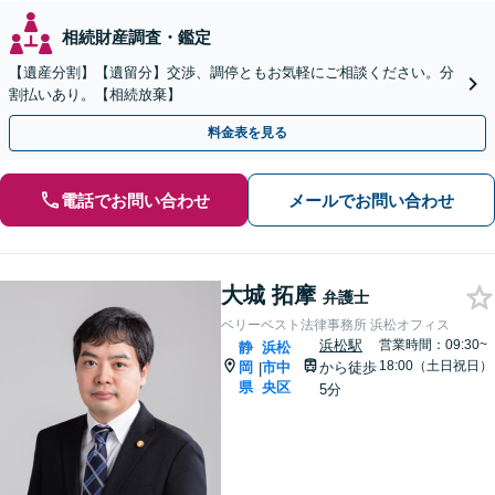
相続財産調査・鑑定
【遺産分割】【遺留分】交渉、調停ともお気軽にご相談ください。分
割払いあり。【相続放棄】
料金表を見る
電話でお問い合わせ
メールでお問い合わせ
大城 拓摩
弁護士
ベリーベスト法律事務所 浜松オフィス
浜松駅
営業時間：09:30~
静
浜松
18:00（土日祝日）
岡
市中
から徒歩
|
県
央区
5分