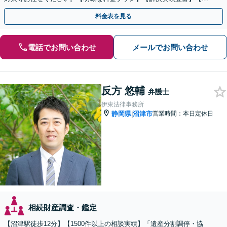
話相談可】
料金表を見る
電話でお問い合わせ
メールでお問い合わせ
反方 悠輔
弁護士
伊東法律事務所
静岡県
沼津市
営業時間：本日定休日
|
相続財産調査・鑑定
【沼津駅徒歩12分】【1500件以上の相談実績】「遺産分割調停・協