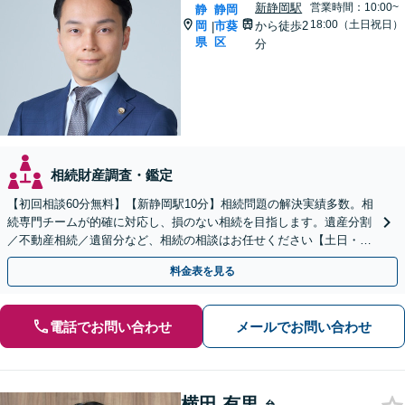
新静岡駅
営業時間：10:00~
静
静岡
18:00（土日祝日）
岡
市葵
から徒歩2
|
県
区
分
相続財産調査・鑑定
【初回相談60分無料】【新静岡駅10分】相続問題の解決実績多数。相
続専門チームが的確に対応し、損のない相続を目指します。遺産分割
／不動産相続／遺留分など、相続の相談はお任せください【土日・夜
間相談可】登記・税の申告などアフターフォローも対応
料金表を見る
電話でお問い合わせ
メールでお問い合わせ
横田 有里