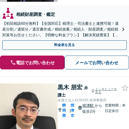
相続財産調査・鑑定
【初回相談60分無料】【全国対応】税理士・司法書士と連携可能！遺
産分割／遺留分／遺言書作成／相続放棄／相続人・財産調査／相続税
対策等お任せください。【明瞭な料金プラン】【解決実績豊富】【電
話相談可】
料金表を見る
電話でお問い合わせ
メールでお問い合わせ
黒木 朋宏
弁
インタビューを
見る
護士
弁護士法人KURATA 焼津事務所
静
焼
焼津駅
から
営業時間：本
岡
津
|
日定休日
徒歩2分
県
市