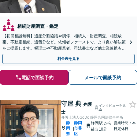
相続財産調査・鑑定
【初回相談無料】遺産分割協議や調停、相続人・財産調査、相続放
棄、不動産相続、遺留分など。依頼者ファーストで、より良い解決策
をご提案します。税理士や不動産業者、司法書士など他士業連携もワ
ンストップで対応【焼津駅2分】
料金表を見る
電話で面談予約
メールで面談予約
守屋 典
弁護
インタビューを見
る
士
弁護士法人GoDo 静岡合同法律事務所
静
静岡
静岡駅
から
営業時間：本
岡
市葵
|
日定休日
徒歩10分
県
区