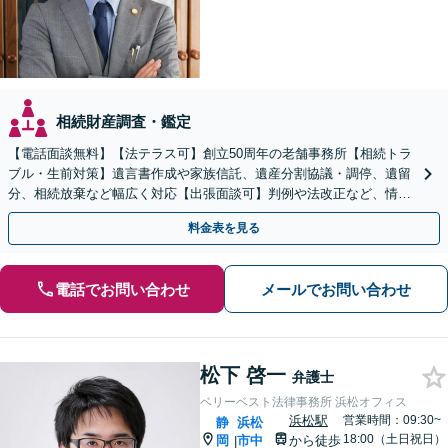
相続財産調査・鑑定
【電話面談無料】【法テラス可】創立50周年の老舗事務所【相続トラ
ブル・生前対策】遺言書作成や家族信託、遺産分割協議・調停、遺留
分、相続放棄など幅広く対応【出張面談可】判例や法改正など、情報
を収集し、適切な解決策を提案【静岡駅10分】
料金表を見る
電話でお問い合わせ
メールでお問い合わせ
松下 啓一
弁護士
ベリーベスト法律事務所 浜松オフィス
浜松駅
営業時間：09:30~
静
浜松
18:00（土日祝日）
岡
市中
から徒歩
|