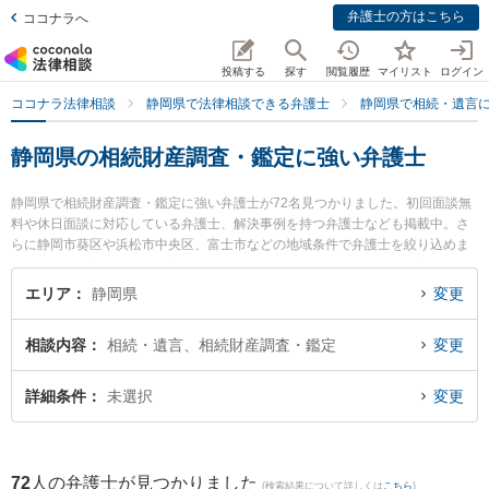
弁護士の方はこちら
ココナラへ
投稿する
探す
閲覧履歴
マイリスト
ログイン
ココナラ法律相談
静岡県で法律相談できる弁護士
静岡県で相続・遺言
静岡県の相続財産調査・鑑定に強い弁護士
静岡県で相続財産調査・鑑定に強い弁護士が72名見つかりました。初回面談無
料や休日面談に対応している弁護士、解決事例を持つ弁護士なども掲載中。さ
らに静岡市葵区や浜松市中央区、富士市などの地域条件で弁護士を絞り込めま
す。相続・遺言に関係する家族間の相続トラブルや認知症の相続、遺産分割等
の細かな分野での絞り込み検索もでき便利です。特に弁護士法人あおい法律事
エリア
静岡県
変更
務所の堀口 恵梨佳弁護士や弁護士法人市民の森 藤枝支所藤枝第一法律事務所の
柳川 侑馬弁護士、杉内法律事務所の杉内 晨光弁護士のプロフィール情報や弁護
相談内容
相続・遺言、相続財産調査・鑑定
変更
士費用、強みなどが注目されています。『静岡県で土日や夜間に発生した相続
財産調査・鑑定のトラブルを今すぐに弁護士に相談したい』『相続財産調査・
鑑定のトラブル解決の実績豊富な近くの弁護士を検索したい』『初回相談無料
詳細条件
未選択
変更
で相続財産調査・鑑定を法律相談できる静岡県内の弁護士に相談予約したい』
などでお困りの相談者さんにおすすめです。
72
人の弁護士が見つかりました
(検索結果について詳しくは
こちら
)