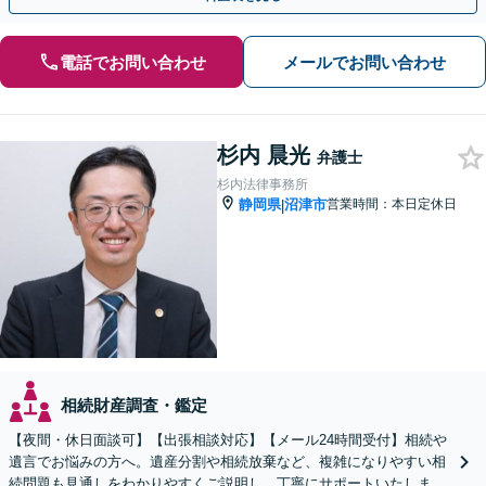
電話でお問い合わせ
メールでお問い合わせ
杉内 晨光
弁護士
杉内法律事務所
静岡県
沼津市
営業時間：本日定休日
|
相続財産調査・鑑定
【夜間・休日面談可】【出張相談対応】【メール24時間受付】相続や
遺言でお悩みの方へ。遺産分割や相続放棄など、複雑になりやすい相
続問題も見通しをわかりやすくご説明し、丁寧にサポートいたしま