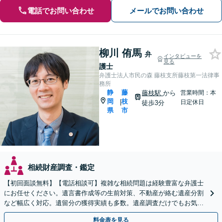
電話でお問い合わせ
メールでお問い合わせ
柳川 侑馬
弁
インタビューを
見る
護士
弁護士法人市民の森 藤枝支所藤枝第一法律事
務所
静
藤
藤枝駅
から
営業時間：本
岡
枝
|
日定休日
徒歩3分
県
市
相続財産調査・鑑定
【初回面談無料】【電話相談可】複雑な相続問題は経験豊富な弁護士
にお任せください。遺言書作成等の生前対策、不動産が絡む遺産分割
など幅広く対応。遺留分の獲得実績も多数。遺産調査だけでもお気軽
に【夜間・休日相談可】【藤枝駅1分】
料金表を見る