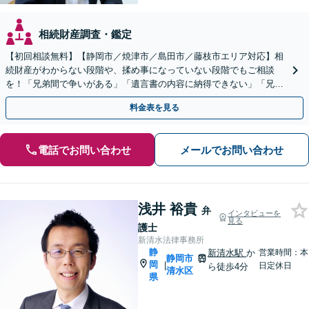
相続財産調査・鑑定
【初回相談無料】【静岡市／焼津市／島田市／藤枝市エリア対応】相
続財産がわからない段階や、揉め事になっていない段階でもご相談
を！「兄弟間で争いがある」「遺言書の内容に納得できない」「兄弟
による使い込みがあるのではないか」など幅広いお悩みに対応
料金表を見る
電話でお問い合わせ
メールでお問い合わせ
浅井 裕貴
弁
インタビューを
見る
護士
新清水法律事務所
静
新清水駅
か
営業時間：本
静岡市
岡
|
日定休日
ら徒歩4分
清水区
県