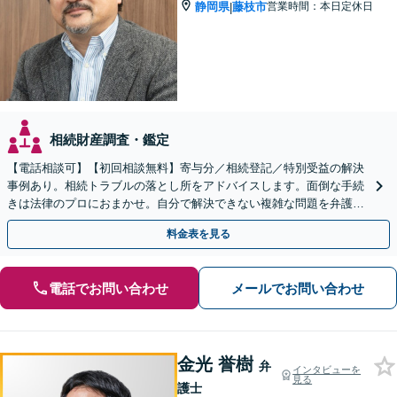
静岡県
藤枝市
営業時間：本日定休日
|
相続財産調査・鑑定
【電話相談可】【初回相談無料】寄与分／相続登記／特別受益の解決
事例あり。相続トラブルの落とし所をアドバイスします。面倒な手続
きは法律のプロにおまかせ。自分で解決できない複雑な問題を弁護士
が解決します。
料金表を見る
電話でお問い合わせ
メールでお問い合わせ
金光 誉樹
弁
インタビューを
見る
護士