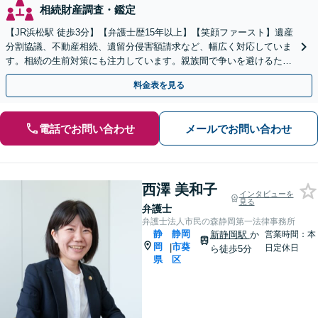
相続財産調査・鑑定
【JR浜松駅 徒歩3分】【弁護士歴15年以上】【笑顔ファースト】遺産
分割協議、不動産相続、遺留分侵害額請求など、幅広く対応していま
す。相続の生前対策にも注力しています。親族間で争いを避けるため
にも、お早めにご相談ください。【初回面談無料】
料金表を見る
電話でお問い合わせ
メールでお問い合わせ
西澤 美和子
インタビューを
見る
弁護士
弁護士法人市民の森静岡第一法律事務所
静
静岡
新静岡駅
か
営業時間：本
岡
市葵
|
日定休日
ら徒歩5分
県
区