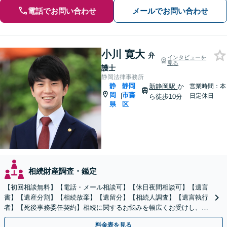
電話でお問い合わせ
メールでお問い合わせ
小川 寛大
弁
インタビューを
見る
護士
静岡法律事務所
静
静岡
新静岡駅
か
営業時間：本
岡
市葵
|
日定休日
ら徒歩10分
県
区
相続財産調査・鑑定
【初回相談無料】【電話・メール相談可】【休日夜間相談可】【遺言
書】【遺産分割】【相続放棄】【遺留分】【相続人調査】【遺言執行
者】【死後事務委任契約】相続に関するお悩みを幅広くお受けし、納
得できる相続の実現を目指します
料金表を見る