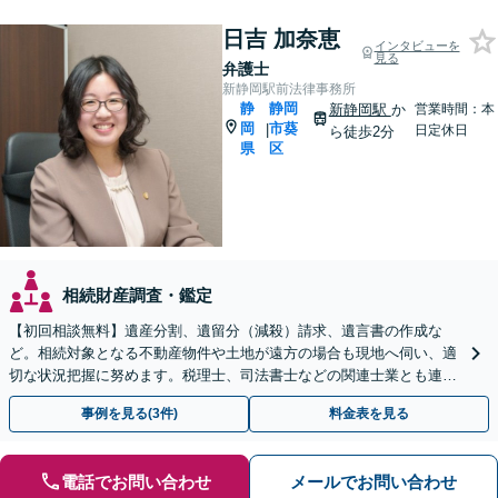
日吉 加奈恵
インタビューを
見る
弁護士
新静岡駅前法律事務所
静
静岡
新静岡駅
か
営業時間：本
岡
市葵
|
日定休日
ら徒歩2分
県
区
相続財産調査・鑑定
【初回相談無料】遺産分割、遺留分（減殺）請求、遺言書の作成な
ど。相続対象となる不動産物件や土地が遠方の場合も現地へ伺い、適
切な状況把握に努めます。税理士、司法書士などの関連士業とも連携
しワンストップで対応します【新静岡駅直結】
事例を見る(3件)
料金表を見る
電話でお問い合わせ
メールでお問い合わせ