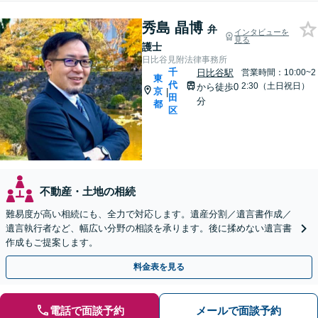
秀島 晶博
弁
インタビューを
見る
護士
日比谷見附法律事務所
千
日比谷駅
営業時間：10:00~2
東
代
2:30（土日祝日）
から徒歩0
京
|
田
分
都
区
不動産・土地の相続
難易度が高い相続にも、全力で対応します。遺産分割／遺言書作成／
遺言執行者など、幅広い分野の相談を承ります。後に揉めない遺言書
作成もご提案します。
料金表を見る
電話で面談予約
メールで面談予約