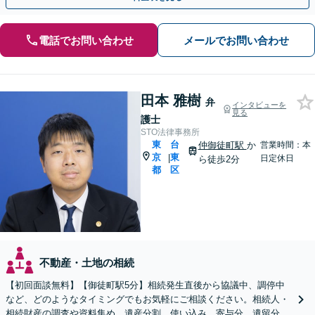
電話でお問い合わせ
メールでお問い合わせ
田本 雅樹
弁
インタビューを
見る
護士
STO法律事務所
東
台
仲御徒町駅
か
営業時間：本
京
東
|
日定休日
ら徒歩2分
都
区
不動産・土地の相続
【初回面談無料】【御徒町駅5分】相続発生直後から協議中、調停中
など、どのようなタイミングでもお気軽にご相談ください。相続人・
相続財産の調査や資料集め、遺産分割、使い込み、寄与分、遺留分、