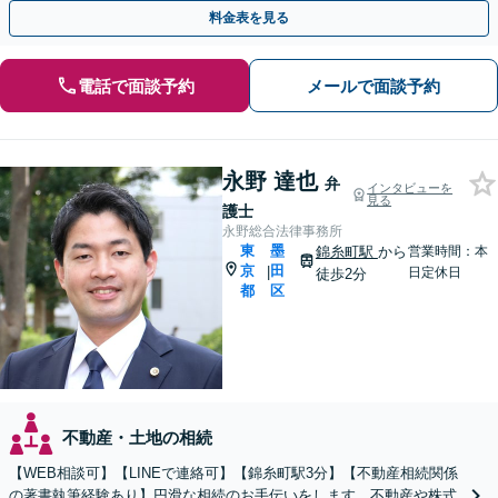
に導きます【初回相談30分無料】【夜間・土日相談可】
料金表を見る
電話で面談予約
メールで面談予約
永野 達也
弁
インタビューを
見る
護士
永野総合法律事務所
東
墨
錦糸町駅
から
営業時間：本
京
田
|
日定休日
徒歩2分
都
区
不動産・土地の相続
【WEB相談可】【LINEで連絡可】【錦糸町駅3分】【不動産相続関係
の著書執筆経験あり】円滑な相続のお手伝いをします。不動産や株式