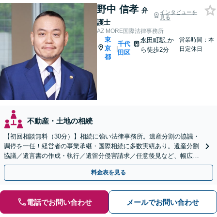
野中 信孝
弁
インタビューを
見る
護士
AZ MORE国際法律事務所
東
永田町駅
か
営業時間：本
千代
京
|
日定休日
ら徒歩2分
田区
都
不動産・土地の相続
【初回相談無料（30分）】相続に強い法律事務所。遺産分割の協議・
調停を一任！経営者の事業承継・国際相続に多数実績あり。遺産分割
協議／遺言書の作成・執行／遺留分侵害請求／任意後見など、幅広く
対応します【中国語対応可】
料金表を見る
電話でお問い合わせ
メールでお問い合わせ