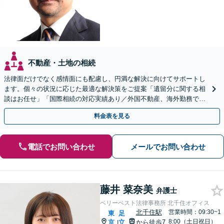
不動産・土地の相続
法律面だけでなく感情面にも配慮し、円満な解決に向けてサポートし
ます。個々の状況に応じた最適な解決策をご提案「遺留分に関する相
談はお任せ」「国際相続の対応実績あり／外国不動産、海外勤務で得
た株式の相続など」【休日・夜間相談可】
料金表を見る
電話でお問い合わせ
メールでお問い合わせ
藤井 菜奈美
弁護士
ベリーベスト法律事務所 北千住オフィス
北千住駅
営業時間：09:30~1
東
足
8:00（土日祝日）
京
立
から徒歩7
|