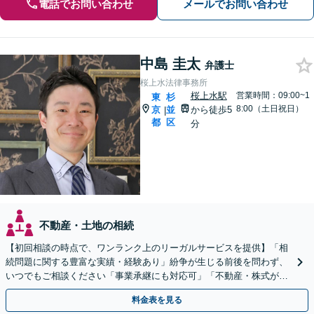
電話でお問い合わせ
メールでお問い合わせ
中島 圭太
弁護士
桜上水法律事務所
桜上水駅
営業時間：09:00~1
東
杉
8:00（土日祝日）
京
並
から徒歩5
|
都
区
分
不動産・土地の相続
【初回相談の時点で、ワンランク上のリーガルサービスを提供】「相
続問題に関する豊富な実績・経験あり」紛争が生じる前後を問わず、
いつでもご相談ください「事業承継にも対応可」「不動産・株式が絡
んだ複雑な遺産分割にも詳しい」【休日・夜間相談可】
料金表を見る