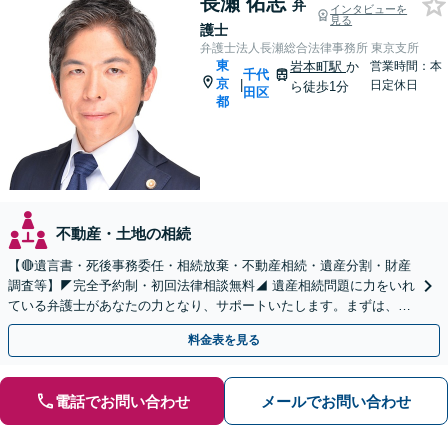
長瀬 佑志
弁
インタビューを
見る
護士
弁護士法人長瀬総合法律事務所 東京支所
東
岩本町駅
か
営業時間：本
千代
京
|
日定休日
ら徒歩1分
田区
都
不動産・土地の相続
【🔴遺言書・死後事務委任・相続放棄・不動産相続・遺産分割・財産
調査等】◤完全予約制・初回法律相談無料◢ 遺産相続問題に力をいれ
ている弁護士があなたの力となり、サポートいたします。まずは、お
気軽にお問い合わせください。
料金表を見る
電話でお問い合わせ
メールでお問い合わせ