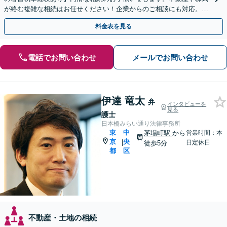
が絡む複雑な相続はお任せください！企業からのご相談にも対応。事
業承継も対応可能【休日・夜間対応】
料金表を見る
電話でお問い合わせ
メールでお問い合わせ
伊達 竜太
弁
インタビューを
見る
護士
日本橋みらい通り法律事務所
東
中
茅場町駅
から
営業時間：本
京
央
|
日定休日
徒歩5分
都
区
不動産・土地の相続