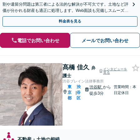
割や遺留分問題は第三者による法的な解決が不可欠です。土地など評
価が分かれる財産も適正に処理します。Web面談も完備しスムーズな
サポートをご提供します。
料金表を見る
電話でお問い合わせ
メールでお問い合わせ
髙橋 佳久
弁
インタビューを
見る
護士
渋谷ブレイン法律事務所
東
渋
渋谷駅
から
営業時間：本
京
谷
|
日定休日
徒歩3分
都
区
不動産・土地の相続