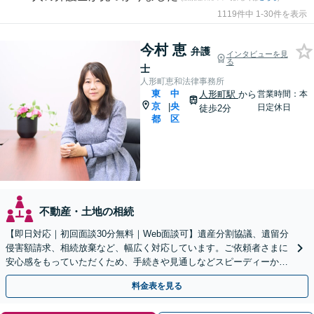
1119件中 1-30件を表示
今村 恵
弁護
インタビューを見
る
士
人形町恵和法律事務所
東
中
人形町駅
から
営業時間：本
京
央
|
日定休日
徒歩2分
都
区
不動産・土地の相続
【即日対応｜初回面談30分無料｜Web面談可】遺産分割協議、遺留分
侵害額請求、相続放棄など、幅広く対応しています。ご依頼者さまに
安心感をもっていただくため、手続きや見通しなどスピーディーかつ
丁寧な対応を心がけています。【休日・夜間面談可】
料金表を見る