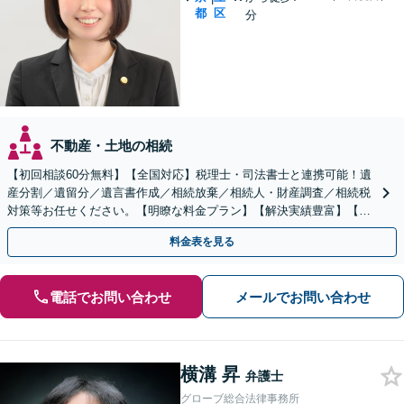
都
区
分
不動産・土地の相続
【初回相談60分無料】【全国対応】税理士・司法書士と連携可能！遺
産分割／遺留分／遺言書作成／相続放棄／相続人・財産調査／相続税
対策等お任せください。【明瞭な料金プラン】【解決実績豊富】【電
話相談可】
料金表を見る
電話でお問い合わせ
メールでお問い合わせ
横溝 昇
弁護士
グローブ総合法律事務所