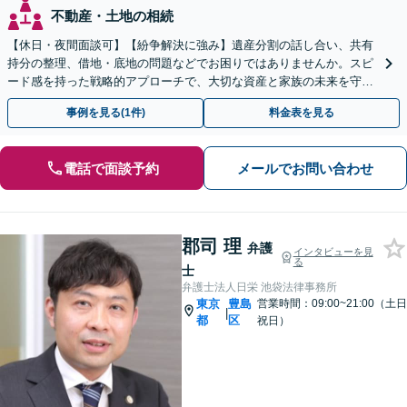
不動産・土地の相続
【休日・夜間面談可】【紛争解決に強み】遺産分割の話し合い、共有
持分の整理、借地・底地の問題などでお困りではありませんか。スピ
ード感を持った戦略的アプローチで、大切な資産と家族の未来を守り
ます。まずは気軽にお話をお聞かせください。
事例を見る(1件)
料金表を見る
電話で面談予約
メールでお問い合わせ
郡司 理
弁護
インタビューを見
る
士
弁護士法人日栄 池袋法律事務所
東京
豊島
営業時間：09:00~21:00（土日
|
都
区
祝日）