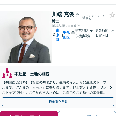
川端 克俊
弁
インタビューを
見る
護士
川端吉原法律事務所
東
半蔵門駅
か
営業時間：本
千代
京
|
日定休日
ら徒歩3分
田区
都
不動産・土地の相続
【初回面談無料】【相続の共著あり】生前の備えから発生後のトラブ
ルまで、皆さまの「困った」に寄り添います。他士業とも連携しワン
ストップで対応。ご年配の方のために、ご自宅やご近所への出張相談
を実施しています。【秘密厳守】【休日・夜間相談可】
料金表を見る