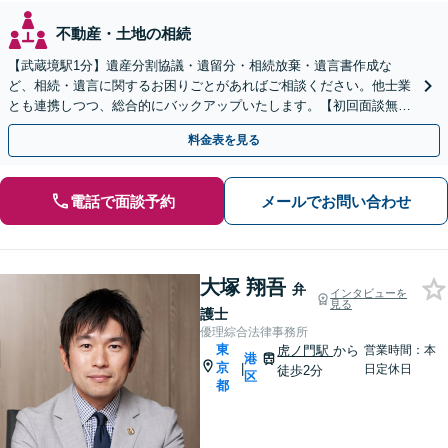
不動産・土地の相続
【武蔵境駅1分】遺産分割協議・遺留分・相続放棄・遺言書作成な
ど、相続・遺言に関するお困りごとがあればご相談ください。他士業
とも連携しつつ、総合的にバックアップいたします。【初回面談無
料】【休日・夜間面談可】
料金表を見る
電話で面談予約
メールでお問い合わせ
大塚 翔吾
弁
インタビューを
見る
護士
優理綜合法律事務所
東
虎ノ門駅
から
営業時間：本
港
京
|
日定休日
徒歩2分
区
都