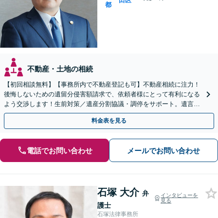
田区
都
不動産・土地の相続
【初回相談無料】【事務所内で不動産登記も可】不動産相続に注力！
後悔しないための遺留分侵害額請求で、依頼者様にとって有利になる
よう交渉します！生前対策／遺産分割協議・調停をサポート。遺言無
効確認請求の経験も豊富【麹町駅3分】
料金表を見る
電話でお問い合わせ
メールでお問い合わせ
石塚 大介
弁
インタビューを
見る
護士
石塚法律事務所