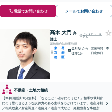
電話でお問い合わせ
メールでお問い合わせ
高木 大門
弁
インタビューを
見る
護士
葛飾総合法律事務所
東
葛
金町駅
から
営業時間：本
京
飾
|
日定休日
徒歩1分
都
区
不動産・土地の相続
【💬初回面談30分無料】「なるほど！確かにそうだ！」相手や裁判官
にそう思わせるような説得力のある主張を心がけています。遺産分割
／相続放棄／財産調査／遺留分／遺言作成など、経験豊富な事務所で