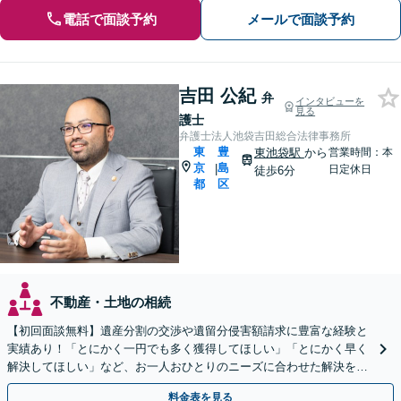
電話で面談予約
メールで面談予約
吉田 公紀
弁
インタビューを
見る
護士
弁護士法人池袋吉田総合法律事務所
東
豊
東池袋駅
から
営業時間：本
京
島
|
日定休日
徒歩6分
都
区
不動産・土地の相続
【初回面談無料】遺産分割の交渉や遺留分侵害額請求に豊富な経験と
実績あり！「とにかく一円でも多く獲得してほしい」「とにかく早く
解決してほしい」など、お一人おひとりのニーズに合わせた解決を目
指します【WEB面談可】
料金表を見る