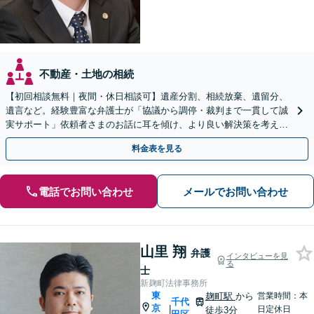
不動産・土地の相続
【初回相談無料｜夜間・休日相談可】遺産分割、相続放棄、遺留分、
遺言など。経験豊富な弁護士が「協議から調停・裁判まで一貫して誠
実サポート」依頼者さまのお話に耳を傾け、より良い解決策を考えま
す。【西日暮里駅2分】
料金表を見る
電話でお問い合わせ
メールでお問い合わせ
山里 翔
弁護
インタビューを見
る
士
新麹町法律事務所
東
麹町駅
から
営業時間：本
千代
京
|
日定休日
徒歩3分