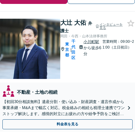
大辻 大佑
弁
インタビューを
見る
護士
岡田・今西・山本法律事務所
千
小川町駅
営業時間：09:00~2
東
代
1:00（土日祝日）
から徒歩6
京
|
田
分
都
区
不動産・土地の相続
【初回30分相談無料】遺産分割・使い込み・財産調査・遺言作成から
事業承継・M&Aまで幅広く対応。税金絡みの相続も税理士連携でワン
ストップ解決します。感情的対立にお疲れの方や紛争予防をご検討の
方も、お気軽にご相談ください。
料金表を見る