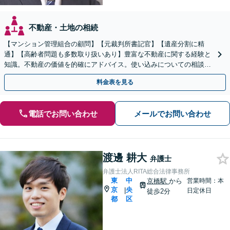
不動産・土地の相続
【マンション管理組合の顧問】【元裁判所書記官】【遺産分割に精
通】【高齢者問題も多数取り扱いあり】豊富な不動産に関する経験と
知識。不動産の価値を的確にアドバイス。使い込みについての相談も
多数。後見など高齢者の問題にも対応可
料金表を見る
電話でお問い合わせ
メールでお問い合わせ
渡邊 耕大
弁護士
弁護士法人RITA総合法律事務所
東
中
京橋駅
から
営業時間：本
京
央
|
日定休日
徒歩2分
都
区