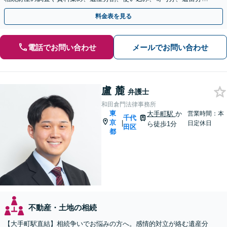
遺言書作成など、幅広く対応します【休日・夜間面談可】
料金表を見る
電話でお問い合わせ
メールでお問い合わせ
盧 麓
弁護士
和田倉門法律事務所
東
大手町駅
か
営業時間：本
千代
京
|
日定休日
ら徒歩1分
田区
都
不動産・土地の相続
【大手町駅直結】相続争いでお悩みの方へ。感情的対立が絡む遺産分