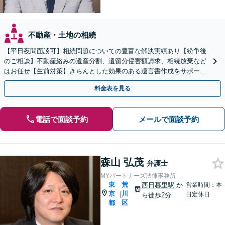
不動産・土地の相続
【平日夜間面談可】相続問題についての豊富な解決実績あり【紛争後
のご相談】不動産絡みの遺産分割、遺留分侵害額請求、相続放棄など
はお任せ【生前対策】きちんとした効果のある遺言書作成をサポート
します【完全個室】【虎ノ門駅、虎ノ門ヒルズ駅3分】
料金表を見る
電話で面談予約
メールで面談予約
森山 弘茂
弁護士
MYパートナーズ法律事務所
東
荒
西日暮里駅
か
営業時間：本
京
川
|
日定休日
ら徒歩2分
都
区