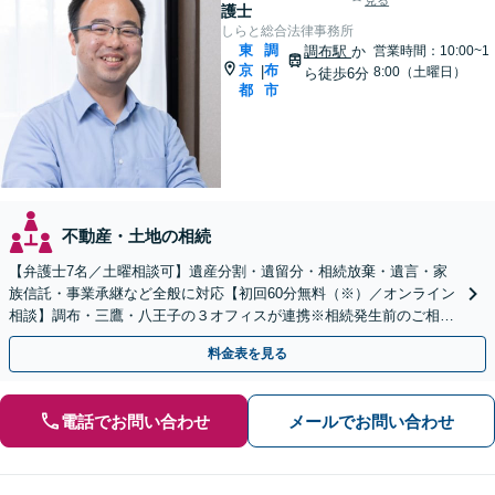
見る
護士
しらと総合法律事務所
東
調
調布駅
か
営業時間：10:00~1
京
布
|
8:00（土曜日）
ら徒歩6分
都
市
不動産・土地の相続
【弁護士7名／土曜相談可】遺産分割・遺留分・相続放棄・遺言・家
族信託・事業承継など全般に対応【初回60分無料（※）／オンライン
相談】調布・三鷹・八王子の３オフィスが連携※相続発生前のご相談
など有料相談になるものもございます
料金表を見る
電話でお問い合わせ
メールでお問い合わせ