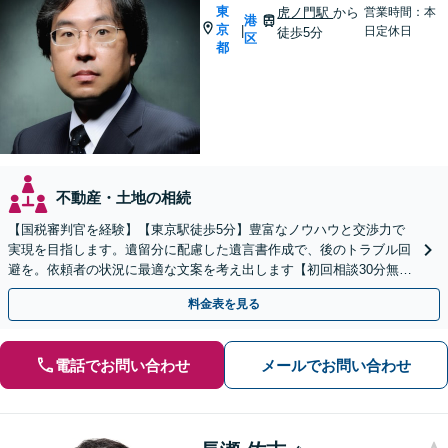
東
虎ノ門駅
から
営業時間：本
港
京
|
日定休日
徒歩5分
区
都
不動産・土地の相続
【国税審判官を経験】【東京駅徒歩5分】豊富なノウハウと交渉力で
実現を目指します。遺留分に配慮した遺言書作成で、後のトラブル回
避を。依頼者の状況に最適な文案を考え出します【初回相談30分無
料】
料金表を見る
電話でお問い合わせ
メールでお問い合わせ