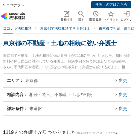
弁護士の方はこちら
ココナラへ
投稿する
探す
閲覧履歴
マイリスト
ログイン
ココナラ法律相談
東京都で法律相談できる弁護士
東京都で相続・遺言
東京都の不動産・土地の相続に強い弁護士
東京都で不動産・土地の相続に強い弁護士が1119名見つかりました。初回面談
無料や休日面談に対応している弁護士、解決事例を持つ弁護士なども掲載中。
さらに千代田区や港区、中央区などの地域条件で弁護士を絞り込めます。相
続・遺言に関係する家族間の相続トラブルや認知症の相続、遺産分割等の細か
な分野での絞り込み検索もでき便利です。特に人形町恵和法律事務所の今村 恵
エリア
東京都
変更
弁護士や弁護士法人池袋吉田総合法律事務所の吉田 公紀弁護士、STO法律事務
所の田本 雅樹弁護士のプロフィール情報や弁護士費用、強みなどが注目されて
相談内容
相続・遺言、不動産・土地の相続
変更
います。『東京都で土日や夜間に発生した不動産・土地の相続のトラブルを今
すぐに弁護士に相談したい』『不動産・土地の相続のトラブル解決の実績豊富
な近くの弁護士を検索したい』『初回相談無料で不動産・土地の相続を法律相
詳細条件
未選択
変更
談できる東京都内の弁護士に相談予約したい』などでお困りの相談者さんにお
すすめです。
1119
人の弁護士が見つかりました
(検索結果について詳しくは
こちら
)