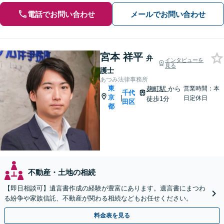
電話でお問い合わせ
メールでお問い合わせ
宮本 祥平
弁
インタビューを
見る
護士
あつみ法律事務所
東
麹町駅
から
営業時間：本
千代
京
|
日定休日
徒歩1分
田区
都
不動産・土地の相続
【即日相談可】遺言書作成の経験が豊富にあります。遺言書にまつわ
る紛争や家族信託、不動産が関わる相続などもお任せください。
料金表を見る