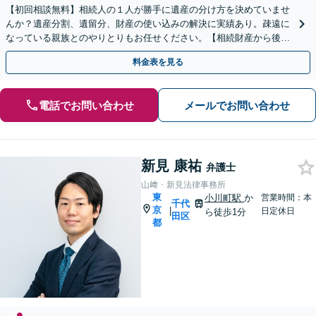
【初回相談無料】相続人の１人が勝手に遺産の分け方を決めていませ
んか？遺産分割、遺留分、財産の使い込みの解決に実績あり。疎遠に
なっている親族とのやりとりもお任せください。【相続財産から後払
い可】費用を理由に諦めないでください。【茅場町駅3分】
料金表を見る
電話でお問い合わせ
メールでお問い合わせ
新見 康祐
弁護士
山﨑・新見法律事務所
東
小川町駅
か
営業時間：本
千代
京
|
日定休日
ら徒歩1分
田区
都