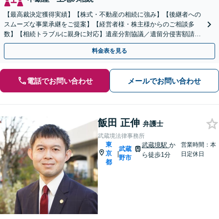
【最高裁決定獲得実績】【株式・不動産の相続に強み】【後継者への
スムーズな事業承継をご提案】【経営者様・株主様からのご相談多
数】【相続トラブルに親身に対応】遺産分割協議／遺留分侵害額請求
／遺言書作成も丁寧に対応【40分相談無料】【渋谷駅3分】
料金表を見る
電話でお問い合わせ
メールでお問い合わせ
飯田 正伸
弁護士
武蔵境法律事務所
東
武蔵境駅
か
営業時間：本
武蔵
京
|
日定休日
ら徒歩1分
野市
都