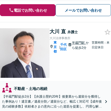
電話でお問い合わせ
メールでお問い合わせ
大川 直
弁護士
大川法律事務所
東
半蔵門駅
か
営業時間：本
千代
京
|
日定休日
ら徒歩2分
田区
都
不動産・土地の相続
【半蔵門駅徒歩2分】【弁護士歴約20年】後妻業から遺留分を獲得し
た事例あり！遺言書／遺産分割／遺留分など、幅広く対応可【成年後
見の経験多数】依頼者さまの意向に沿った道筋を提案し、円滑な解決