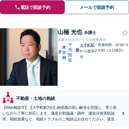
電話で面談予約
メールで面談予約
山極 光也
弁護士
弁護士法人モノリス法律事務所
千
大手町駅
営業時間：10:00~2
東
代
3:00（土日祝日）
から徒歩2
京
|
田
分
都
区
不動産・土地の相続
【Web相談可】【大手町駅2分】納得感の高い解決を目指し、寄り添
いながら丁寧に対応します。遺産分割協議・調停、遺留分侵害額請
求、相続放棄など、相続トラブルのご相談はお任せください。遺言書
作成など生前対策にも注力しています【休日・夜間相談可】