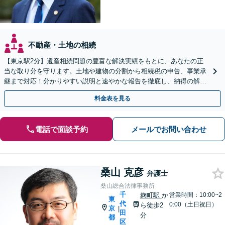
不動産・土地の相続
【東京駅2分】遺産相続問題の豊富な解決実績をもとに、あなたの正
当な取り分を守ります。土地や建物の分割から相続税の申告、事業承
継まで対応！分かりやすい説明と速やかな報告を徹底し、納得の解決
を目指します【夜間や休日相談可】【オンライン相談可】
料金表を見る
電話で面談予約
メールでお問い合わせ
桑山 克彦
弁護士
桑山総合法律事務所
千
麹町駅
か
営業時間：10:00~2
東
代
0:00（土日祝日）
ら徒歩2
京
|
田
分
都
区