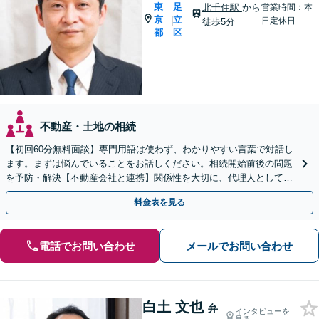
東
足
北千住駅
から
営業時間：本
京
立
|
日定休日
徒歩5分
都
区
不動産・土地の相続
【初回60分無料面談】専門用語は使わず、わかりやすい言葉で対話し
ます。まずは悩んでいることをお話しください。相続開始前後の問題
を予防・解決【不動産会社と連携】関係性を大切に、代理人としてあ
なたの利益を守ります【カード利用可】【北千住駅5分】
料金表を見る
電話でお問い合わせ
メールでお問い合わせ
白土 文也
弁
インタビューを