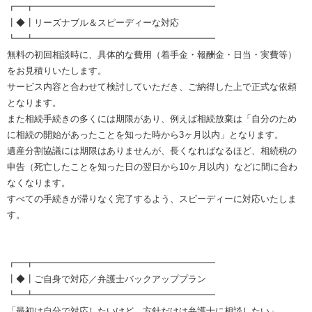
┏━┳━━━━━━━━━━━━━━━━━━━━
┃◆┃リーズナブル＆スピーディーな対応
┗━┻━━━━━━━━━━━━━━━━━━━━
無料の初回相談時に、具体的な費用（着手金・報酬金・日当・実費等）
をお見積りいたします。
サービス内容と合わせて検討していただき、ご納得した上で正式な依頼
となります。
また相続手続きの多くには期限があり、例えば相続放棄は「自分のため
に相続の開始があったことを知った時から3ヶ月以内」となります。
遺産分割協議には期限はありませんが、長くなればなるほど、相続税の
申告（死亡したことを知った日の翌日から10ヶ月以内）などに間に合わ
なくなります。
すべての手続きが滞りなく完了するよう、スピーディーに対応いたしま
す。
┏━┳━━━━━━━━━━━━━━━━━━━━
┃◆┃ご自身で対応／弁護士バックアッププラン
┗━┻━━━━━━━━━━━━━━━━━━━━
「最初は自分で対応したいけど、方針だけは弁護士に相談したい」