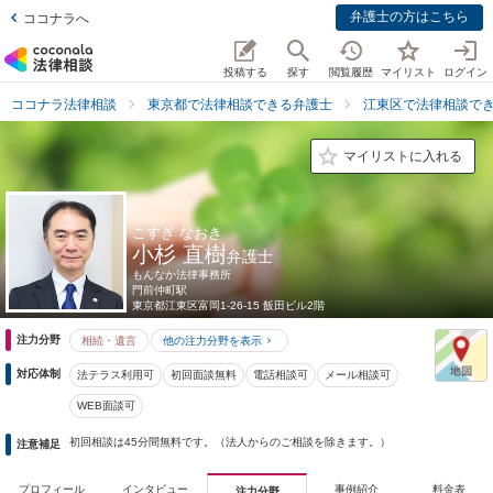
弁護士の方はこちら
ココナラへ
投稿する
探す
閲覧履歴
マイリスト
ログイン
ココナラ法律相談
東京都で法律相談できる弁護士
江東区で法律相談で
マイリストに入れる
こすぎ なおき
小杉 直樹
弁護士
もんなか法律事務所
門前仲町駅
東京都
江東区富岡1-26-15 飯田ビル2階
注力分野
相続・遺言
他の注力分野を表示
対応体制
法テラス利用可
初回面談無料
電話相談可
メール相談可
WEB面談可
初回相談は45分間無料です。（法人からのご相談を除きます。）
注意補足
プロフィール
インタビュー
事例紹介
料金表
注力分野