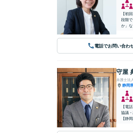
【初回
段階で
か」な
電話でお問い合わ
守屋 
静岡
【電話
協議・
【静岡