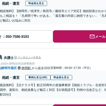
相続・遺言
料金表を見る
相談無料】【静岡市／焼津市／島田市／藤枝市エリア対応】相続財産がわか
もご相談を！「兄弟間で争いがある」「遺言書の内容に納得できない」「兄
ど幅広いお悩みに対応
せ
メール
典
弁護士
インタビューを見る
弁護士法人GoDo 静岡合同法律事務所
県
静岡市葵区
静岡駅
から徒歩10分
営業時間：09:00~17:30（平日）
|
相続・遺言
事例を見る(9件)
料金表を見る
面談無料】【法テラス可】創立50周年の老舗事務所【相続トラブル・生前対
調停、遺留分、相続放棄など幅広く対応【出張面談可】判例や法改正など、
駅10分】