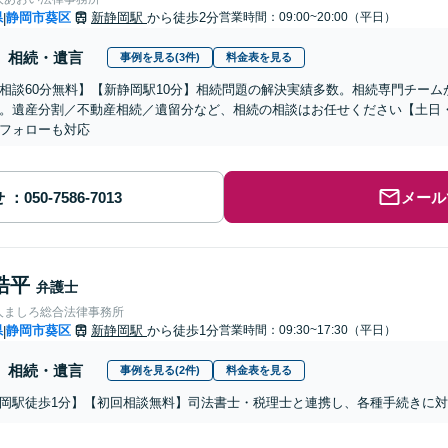
県
静岡市葵区
新静岡駅
から徒歩2分
営業時間：09:00~20:00（平日）
|
相続・遺言
事例を見る(3件)
料金表を見る
相談60分無料】【新静岡駅10分】相続問題の解決実績多数。相続専門チー
。遺産分割／不動産相続／遺留分など、相続の相談はお任せください【土日
フォローも対応
せ
メール
皓平
弁護士
人ましろ総合法律事務所
県
静岡市葵区
新静岡駅
から徒歩1分
営業時間：09:30~17:30（平日）
|
相続・遺言
事例を見る(2件)
料金表を見る
岡駅徒歩1分】【初回相談無料】司法書士・税理士と連携し、各種手続きに対応