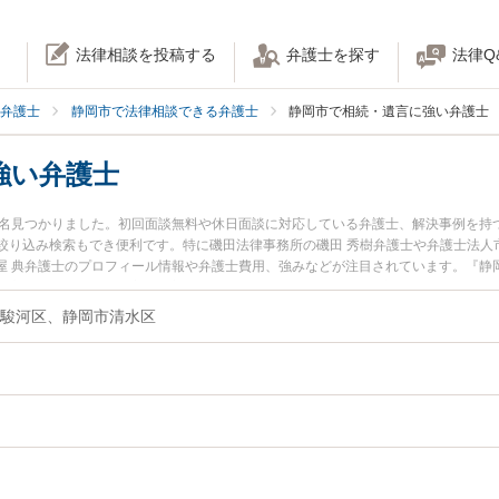
法律相談を投稿する
弁護士を探す
法律Q
弁護士
静岡市で法律相談できる弁護士
静岡市で相続・遺言に強い弁護士
強い弁護士
1名見つかりました。初回面談無料や休日面談に対応している弁護士、解決事例を持
絞り込み検索もでき便利です。特に磯田法律事務所の磯田 秀樹弁護士や弁護士法人
守屋 典弁護士のプロフィール情報や弁護士費用、強みなどが注目されています。『
遺言のトラブル解決の実績豊富な近くの弁護士を検索したい』『初回相談無料で相
すすめです。
市駿河区、静岡市清水区