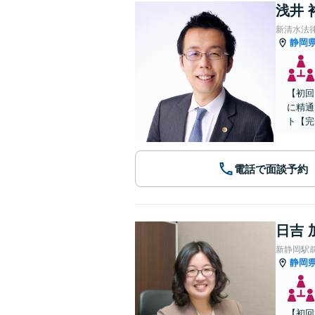
浅井 
新清水法
静岡
【初回
に精通
ト【完
電話で面談予約
日吉 
新静岡駅
静岡
【初回