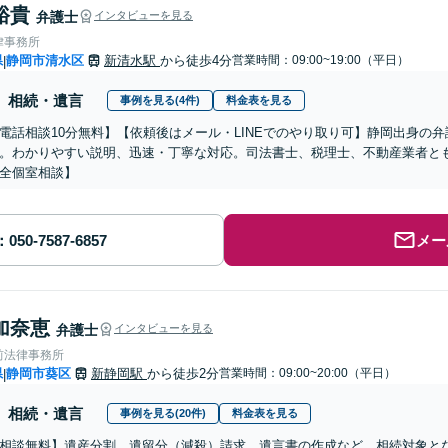
裕貴
弁護士
インタビューを見る
律事務所
県
静岡市清水区
新清水駅
から徒歩4分
営業時間：09:00~19:00（平日）
|
相続・遺言
事例を見る(4件)
料金表を見る
電話相談10分無料】【依頼後はメール・LINEでのやり取り可】静岡出身の
。わかりやすい説明、迅速・丁寧な対応。司法書士、税理士、不動産業者と
全個室相談】
メー
加奈恵
弁護士
インタビューを見る
前法律事務所
県
静岡市葵区
新静岡駅
から徒歩2分
営業時間：09:00~20:00（平日）
|
相続・遺言
事例を見る(20件)
料金表を見る
相談無料】遺産分割、遺留分（減殺）請求、遺言書の作成など。相続対象と