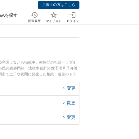
弁護士の方はこちら
&Aを探す
閲覧履歴
マイリスト
ログイン
つ弁護士なども掲載中。家族間の相続トラブル
市民の森静岡第一法律事務所の西澤 美和子弁護
静岡市で土日や夜間に発生した相続・遺言のトラ
続・遺言を法律相談できる静岡市内の弁護士に相
変更
変更
変更