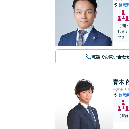
静岡
【初回
します
フター
電話でお問い合わ
青木 
弁護士法
静岡
【新静