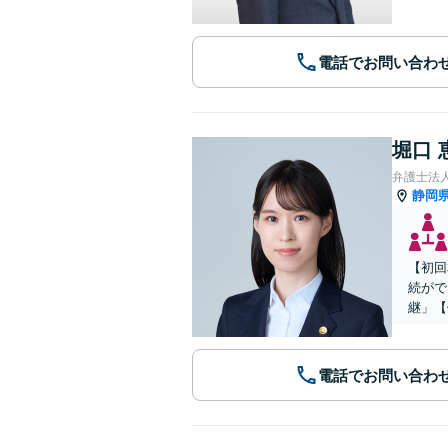
電話でお問い合わ
堀口 
弁護士法
静岡
【初回
続がで
継」【
電話でお問い合わ