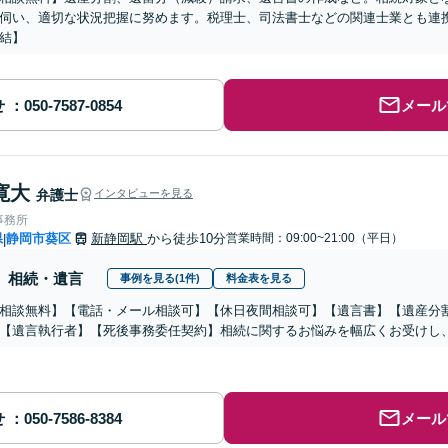
伺い、適切な状況把握に努めます。税理士、司法書士などの関連士業とも連
結】
せ
メール
寛大
弁護士
インタビューを見る
事務所
県
静岡市葵区
新静岡駅
から徒歩10分
営業時間：09:00~21:00（平日）
|
相続・遺言
事例を見る(1件)
料金表を見る
相談無料】【電話・メール相談可】【休日夜間相談可】【遺言書】【遺産分
【遺言執行者】【死後事務委任契約】相続に関するお悩みを幅広くお受けし
せ
メール