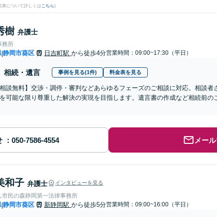
結果について詳しくは
こちら
)
秀樹
弁護士
事務所
県
静岡市葵区
日吉町駅
から徒歩4分
営業時間：09:00~17:30（平日）
|
相続・遺言
事例を見る(1件)
料金表を見る
相談無料】交渉・調停・審判などあらゆるフェーズのご相談に対応。相談者
を可能な限り尊重した解決の実現を目指します。遺言書の作成など相続前の
せ
メール
美和子
弁護士
インタビューを見る
人市民の森静岡第一法律事務所
県
静岡市葵区
新静岡駅
から徒歩5分
営業時間：09:00~16:00（平日）
|