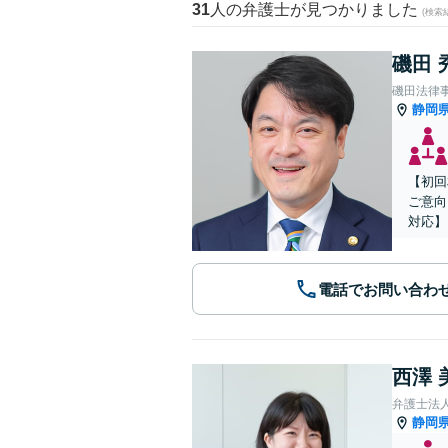
31
人の弁護士が見つかりました
(検索
磯田 
磯田法律
静岡
【初回
ご意向
対応】
電話でお問い合わ
西澤 
弁護士法
静岡