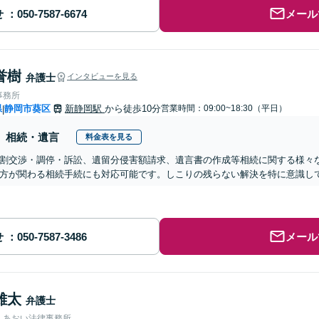
せ
メール
誉樹
弁護士
インタビューを見る
事務所
県
静岡市葵区
新静岡駅
から徒歩10分
営業時間：09:00~18:30（平日）
|
相続・遺言
料金表を見る
割交渉・調停・訴訟、遺留分侵害額請求、遺言書の作成等相続に関する様々
方が関わる相続手続にも対応可能です。しこりの残らない解決を特に意識して
せ
メール
雄太
弁護士
人あおい法律事務所