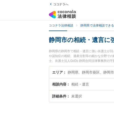
ココナラへ
ココナラ法律相談
静岡県で法律相談できる
静岡市の相続・遺言に
静岡県の静岡市で相続・遺言に強い弁護士が3
や認知症の相続、遺産分割等の細かな分野での
士、弁護士法人GoDo 静岡合同法律事務所の
ブルを今すぐに弁護士に相談したい』『相続・
談予約したい』などでお困りの相談者さんにお
エリア
静岡県、静岡市葵区、静岡
相談内容
相続・遺言
詳細条件
未選択