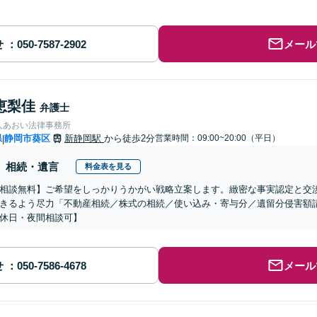
せ
メール
恵梨佳
弁護士
人あおい法律事務所
県
静岡市葵区
新静岡駅
から徒歩2分
営業時間：09:00~20:00（平日）
|
相続・遺言
料金表を見る
相談無料】ご希望をしっかりうかがい戦略立案します。緻密な事実認定と交
きるよう尽力「不動産相続／株式の相続／使い込み・寄与分／遺留分侵害額
休日・夜間相談可】
せ
メール