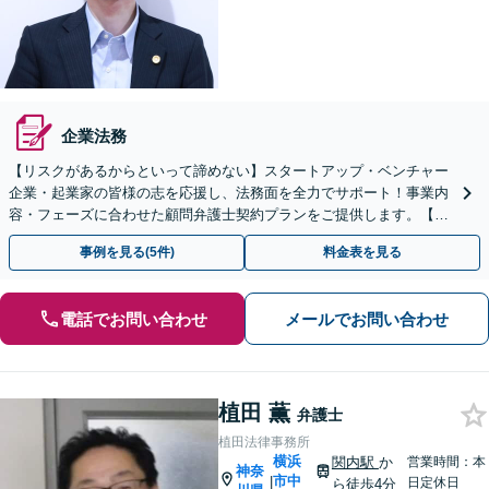
企業法務
【リスクがあるからといって諦めない】スタートアップ・ベンチャー
企業・起業家の皆様の志を応援し、法務面を全力でサポート！事業内
容・フェーズに合わせた顧問弁護士契約プランをご提供します。【顧
問契約／企業法務】
事例を見る(5件)
料金表を見る
電話でお問い合わせ
メールでお問い合わせ
植田 薫
弁護士
植田法律事務所
横浜
関内駅
か
営業時間：本
神奈
市中
|
日定休日
ら徒歩4分