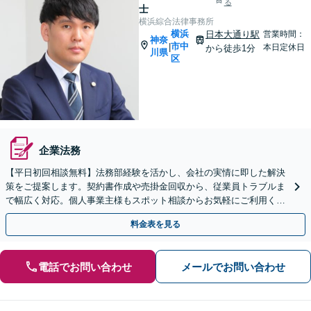
る
士
横浜綜合法律事務所
横浜
日本大通り駅
営業時間：
神奈
市中
|
本日定休日
から徒歩1分
川県
区
企業法務
【平日初回相談無料】法務部経験を活かし、会社の実情に即した解決
策をご提案します。契約書作成や売掛金回収から、従業員トラブルま
で幅広く対応。個人事業主様もスポット相談からお気軽にご利用くだ
さい。【Web面談可】
料金表を見る
電話でお問い合わせ
メールでお問い合わせ