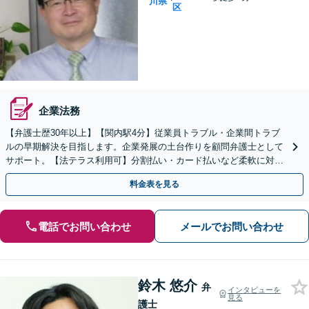
川県
区
企業法務
【弁護士歴30年以上】【関内駅4分】従業員トラブル・企業間トラブ
ルの早期解決を目指します。企業発展の土台作りを顧問弁護士として
サポート。【法テラス利用可】分割払い・カード払いなど柔軟に対応
【休日・夜間面談可】【電話／メール／ビデオ面談可】
料金表を見る
電話でお問い合わせ
メールでお問い合わせ
鈴木 悠介
弁
インタビューを
見る
護士