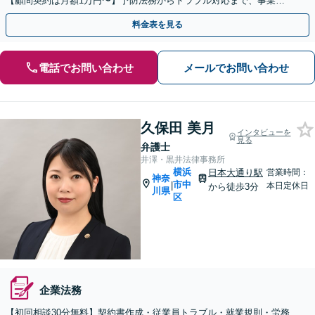
【顧問契約は月額1万円〜】予防法務からトラブル対応まで、事業運
営をサポート【電話・Zoom相談】【京急川崎駅1分】
料金表を見る
電話でお問い合わせ
メールでお問い合わせ
久保田 美月
インタビューを
見る
弁護士
井澤・黒井法律事務所
横浜
日本大通り駅
営業時間：
神奈
市中
|
本日定休日
から徒歩3分
川県
区
企業法務
【初回相談30分無料】契約書作成・従業員トラブル・就業規則・労務