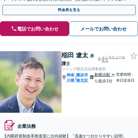
はお任せください
料金表を見る
電話でお問い合わせ
メールでお問い合わせ
稲田 遼太
弁
インタビューを
見る
護士
ウイング横浜北法律事務所
新横浜駅
か
営業時間：
神奈
横浜市
|
川県
港北区
本日定休日
ら徒歩1分
企業法務
【内閣府規制改革推進室に出向経験】「迅速かつ分かりやすい説明」