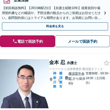
企業法務
【初回相談無料】【JR川崎駅2分】【弁護士経験10年】就業規則や雇
用契約書などの確認や、予防法務の観点からのご依頼はお任せくださ
い。顧問契約前にはトライアル期間があります。お気軽にお問い合わ
せください【土日祝対応可】
料金表を見る
電話で面談予約
メールで面談予約
金本 忍
弁護士
ベリーベスト法律事務所 横須賀オフィス
神
横
横須賀中央
営業時間：09:30~
奈
須
18:00（土日祝
駅
から徒歩
|
川
賀
日）
8分
県
市