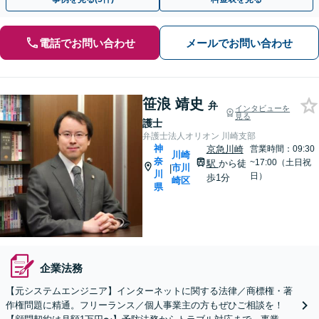
電話でお問い合わせ
メールでお問い合わせ
笹浪 靖史
弁
インタビューを
見る
護士
弁護士法人オリオン 川崎支部
神
京急川崎
営業時間：09:30
川崎
奈
~17:00（土日祝
駅
から徒
市川
|
川
日）
歩1分
崎区
県
企業法務
【元システムエンジニア】インターネットに関する法律／商標権・著
作権問題に精通。フリーランス／個人事業主の方もぜひご相談を！