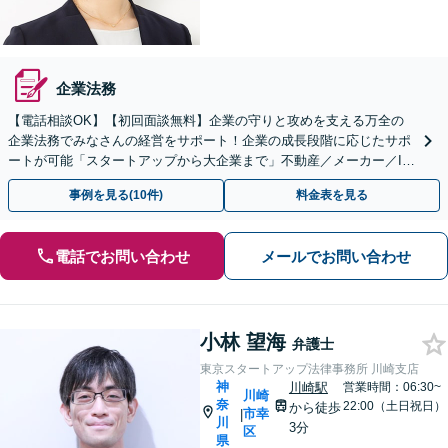
企業法務
【電話相談OK】【初回面談無料】企業の守りと攻めを支える万全の
企業法務でみなさんの経営をサポート！企業の成長段階に応じたサポ
ートが可能「スタートアップから大企業まで」不動産／メーカー／IT
ほか幅広く【横浜駅3分】
事例を見る(10件)
料金表を見る
電話でお問い合わせ
メールでお問い合わせ
小林 望海
弁護士
東京スタートアップ法律事務所 川崎支店
神
川崎駅
営業時間：06:30~
川崎
奈
22:00（土日祝日）
から徒歩
市幸
|
川
3分
区
県