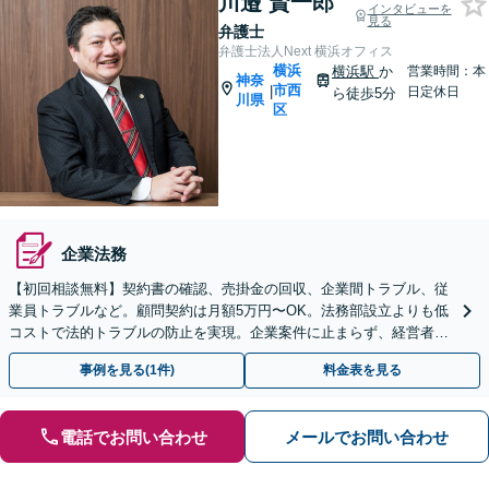
川邉 賢一郎
インタビューを
見る
弁護士
弁護士法人Next 横浜オフィス
横浜
横浜駅
か
営業時間：本
神奈
市西
|
日定休日
ら徒歩5分
川県
区
企業法務
【初回相談無料】契約書の確認、売掛金の回収、企業間トラブル、従
業員トラブルなど。顧問契約は月額5万円〜OK。法務部設立よりも低
コストで法的トラブルの防止を実現。企業案件に止まらず、経営者の
方の家事事件のご相談も可能です【横浜駅徒歩5分】
事例を見る(1件)
料金表を見る
電話でお問い合わせ
メールでお問い合わせ