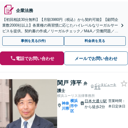
企業法務
【初回相談30分無料】【月額3980円（税込）から契約可能】【顧問企
業数2000社以上】各業種の商習慣に応じたハイレベルなリーガルサー
ビスを提供。契約書の作成／リーガルチェック／M&A／労働問題／知
的財産等、お任せください【他士業連携可能】
事例を見る(5件)
料金表を見る
電話でお問い合わせ
メールでお問い合わせ
関戸 淳平
弁
インタビューを
見る
護士
横浜ユーリス法律事務所
横浜
日本大通り駅
営業時間：
神奈
市中
|
本日定休日
から徒歩2分
川県
区