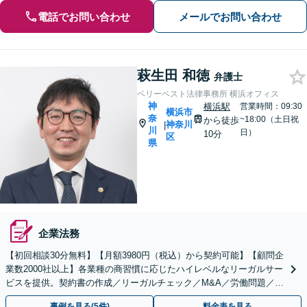
電話でお問い合わせ
メールでお問い合わせ
萩生田 和徳
弁護士
ベリーベスト法律事務所 横浜オフィス
神
横浜駅
営業時間：09:30
横浜市
奈
~18:00（土日祝
から徒歩
神奈川
|
川
日）
10分
区
県
企業法務
【初回相談30分無料】【月額3980円（税込）から契約可能】【顧問企
業数2000社以上】各業種の商習慣に応じたハイレベルなリーガルサー
ビスを提供。契約書の作成／リーガルチェック／M&A／労働問題／知
的財産等、お任せください【他士業連携可能】
事例を見る(5件)
料金表を見る