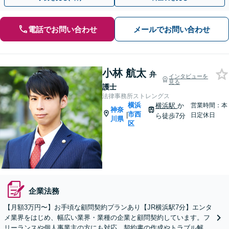
電話でお問い合わせ
メールでお問い合わせ
小林 航太
弁
インタビューを
見る
護士
法律事務所ストレングス
横浜
横浜駅
か
営業時間：本
神奈
市西
|
日定休日
ら徒歩7分
川県
区
企業法務
【月額3万円〜】お手頃な顧問契約プランあり【JR横浜駅7分】エンタ
メ業界をはじめ、幅広い業界・業種の企業と顧問契約しています。フ
リーランスや個人事業主の方にも対応。契約書の作成やトラブル解決