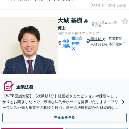
222件中 1-30件を表示
大城 基樹
弁
インタビューを
見る
護士
法律事務所横濱アカデミア
横浜市
横浜駅
か
営業時間：
神奈
神奈川
|
本日定休日
ら徒歩1分
川県
区
企業法務
【WEB面談対応】【横浜駅1分】経営者さまのビジョンや課題をしっ
かりとお聞きした上で、最適な法的サポートを提供いたします「フリ
ーランスや個人事業主の相談も対応」単発の法律相談から継続的なサ
ポートまで、ニーズに合わせた柔軟な対応が可能
料金表を見る