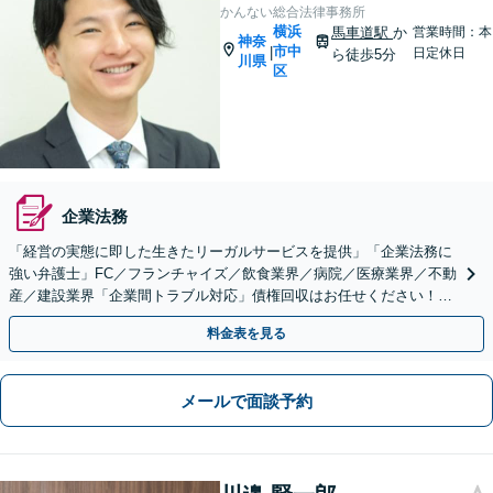
かんない総合法律事務所
横浜
馬車道駅
か
営業時間：本
神奈
市中
|
日定休日
ら徒歩5分
川県
区
企業法務
「経営の実態に即した生きたリーガルサービスを提供」「企業法務に
強い弁護士」FC／フランチャイズ／飲食業界／病院／医療業界／不動
産／建設業界「企業間トラブル対応」債権回収はお任せください！問
題社員にも対応や就業規則の整備など【初回相談無料】
料金表を見る
メールで面談予約