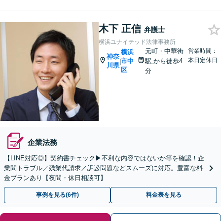
木下 正信
弁護士
横浜ユナイテッド法律事務所
元町・中華街
営業時間：
横浜
神奈
本日定休日
市中
駅
から徒歩4
|
川県
区
分
企業法務
【LINE対応◎】契約書チェック▶︎不利な内容ではないか等を確認！企
業間トラブル／残業代請求／訴訟問題などスムーズに対応。豊富な料
金プランあり【夜間・休日相談可】
事例を見る(6件)
料金表を見る