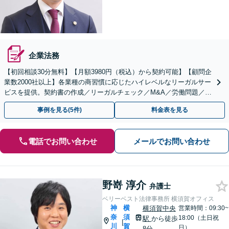
企業法務
【初回相談30分無料】【月額3980円（税込）から契約可能】【顧問企
業数2000社以上】各業種の商習慣に応じたハイレベルなリーガルサー
ビスを提供。契約書の作成／リーガルチェック／M&A／労働問題／知
的財産等、お任せください【他士業連携可能】
事例を見る(5件)
料金表を見る
電話でお問い合わせ
メールでお問い合わせ
野嵜 淳介
弁護士
ベリーベスト法律事務所 横須賀オフィス
神
横
横須賀中央
営業時間：09:30~
奈
須
18:00（土日祝
駅
から徒歩
|
川
賀
日）
8分