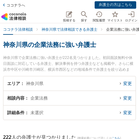
弁護士の方はこちら
ココナラへ
投稿する
探す
閲覧履歴
マイリスト
ログイン
ココナラ法律相談
神奈川県で法律相談できる弁護士
企業法務に強い弁
神奈川県の企業法務に強い弁護士
神奈川県で企業法務に強い弁護士が222名見つかりました。初回面談無料や休
日面談に対応している弁護士、解決事例を持つ弁護士なども掲載中。さらに横
浜市中区や川崎市川崎区、横浜市西区などの地域条件で弁護士を絞り込めま
す。顧問弁護士契約や契約書作成・リーガルチェック、雇用契約書・就業規則
作成等の細かな分野での絞り込み検索もでき便利です。特に法律事務所横濱ア
エリア
神奈川県
変更
カデミアの大城 基樹弁護士や弁護士法人プロテクトスタンス 横浜事務所の髙野
喜有弁護士、法律事務所ストレングスの小林 航太弁護士のプロフィール情報や
相談内容
企業法務
変更
弁護士費用、強みなどが注目されています。『神奈川県で土日や夜間に発生し
た企業法務のトラブルを今すぐに弁護士に相談したい』『企業法務のトラブル
解決の実績豊富な近くの弁護士を検索したい』『初回相談無料で企業法務を法
詳細条件
未選択
変更
律相談できる神奈川県内の弁護士に相談予約したい』などでお困りの相談者さ
んにおすすめです。
222
人の弁護士が見つかりました
(検索結果について詳しくは
こちら
)