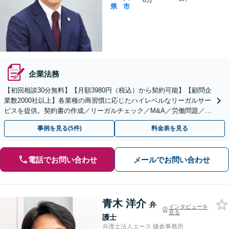
県
市
企業法務
【初回相談30分無料】【月額3980円（税込）から契約可能】【顧問企
業数2000社以上】各業種の商習慣に応じたハイレベルなリーガルサー
ビスを提供。契約書の作成／リーガルチェック／M&A／労働問題／知
的財産等、お任せください【他士業連携可能】
事例を見る(5件)
料金表を見る
電話でお問い合わせ
メールでお問い合わせ
青木 洋介
弁
インタビューを
見る
護士
弁護士法人エース 鎌倉事務所