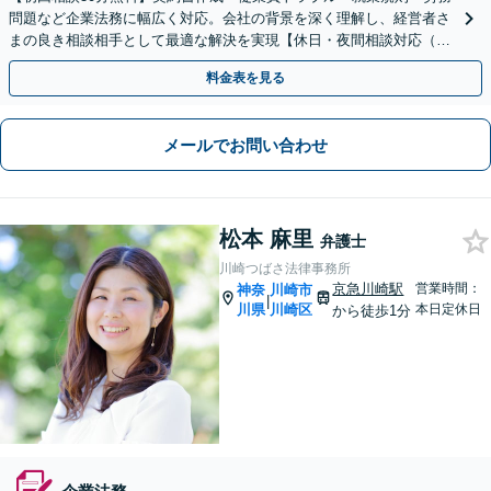
問題など企業法務に幅広く対応。会社の背景を深く理解し、経営者さ
まの良き相談相手として最適な解決を実現【休日・夜間相談対応（要
予約）】【日本大通り駅3分】
料金表を見る
メールでお問い合わせ
松本 麻里
弁護士
川崎つばさ法律事務所
京急川崎駅
営業時間：
神奈
川崎市
|
川県
川崎区
本日定休日
から徒歩1分