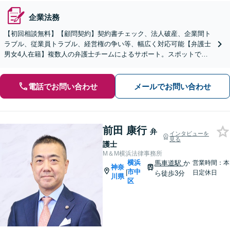
企業法務
【初回相談無料】【顧問契約】契約書チェック、法人破産、企業間ト
ラブル、従業員トラブル、経営権の争い等、幅広く対応可能【弁護士
男女4人在籍】複数人の弁護士チームによるサポート。スポットでの
ご相談もお気軽に【夜間相談OK】
電話でお問い合わせ
メールでお問い合わせ
前田 康行
弁
インタビューを
見る
護士
M＆M横浜法律事務所
横浜
馬車道駅
か
営業時間：本
神奈
市中
|
日定休日
ら徒歩3分
川県
区