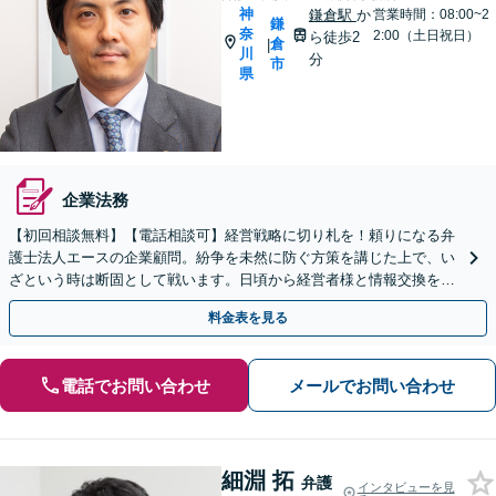
神
鎌倉駅
か
営業時間：08:00~2
鎌
奈
2:00（土日祝日）
ら徒歩2
倉
|
川
分
市
県
企業法務
【初回相談無料】【電話相談可】経営戦略に切り札を！頼りになる弁
護士法人エースの企業顧問。紛争を未然に防ぐ方策を講じた上で、い
ざという時は断固として戦います。日頃から経営者様と情報交換を密
に行い、信頼関係を構築します。安心してお任せください。
料金表を見る
電話でお問い合わせ
メールでお問い合わせ
細淵 拓
弁護
インタビューを見