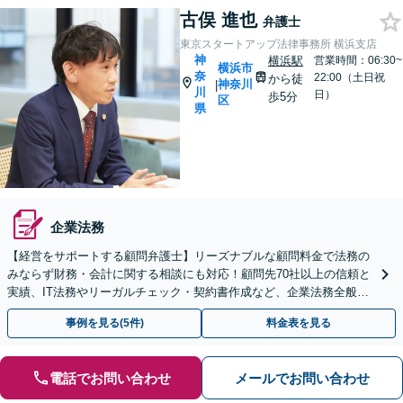
古俣 進也
弁護士
東京スタートアップ法律事務所 横浜支店
神
横浜駅
営業時間：06:30~
横浜市
奈
22:00（土日祝
から徒
神奈川
|
川
日）
歩5分
区
県
企業法務
【経営をサポートする顧問弁護士】リーズナブルな顧問料金で法務の
みならず財務・会計に関する相談にも対応！顧問先70社以上の信頼と
実績、IT法務やリーガルチェック・契約書作成など、企業法務全般に
ついてお気軽にご相談ください。
事例を見る(5件)
料金表を見る
電話でお問い合わせ
メールでお問い合わせ