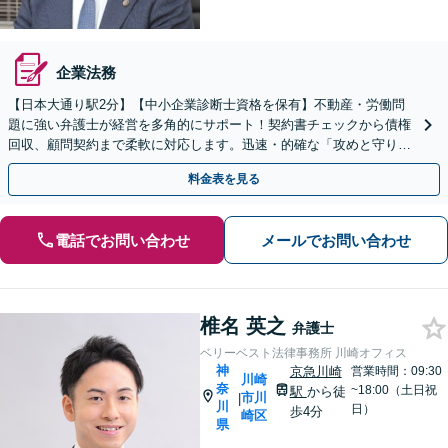
企業法務
【日本大通り駅2分】【中小企業診断士資格を保有】不動産・労働問
題に強い弁護士が経営を多角的にサポート！契約書チェックから債権
回収、顧問契約まで柔軟に対応します。迅速・的確な「攻めと守りの
法務」をご提案します！【夜間や休日相談も対応可能】
料金表を見る
電話でお問い合わせ
メールでお問い合わせ
椎名 英之
弁護士
ベリーベスト法律事務所 川崎オフィス
神
京急川崎
営業時間：09:30
川崎
奈
~18:00（土日祝
駅
から徒
市川
|
川
日）
歩4分
崎区
県