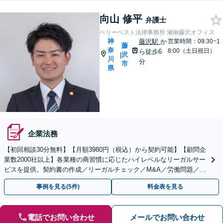
向山 修平
弁護士
ベリーベスト法律事務所 湘南藤沢オフィス
神
藤沢駅
か
営業時間：09:30~1
藤
奈
8:00（土日祝日）
ら徒歩6
沢
|
川
分
市
県
企業法務
【初回相談30分無料】【月額3980円（税込）から契約可能】【顧問企
業数2000社以上】各業種の商習慣に応じたハイレベルなリーガルサー
ビスを提供。契約書の作成／リーガルチェック／M&A／労働問題／知
的財産等、お任せください【他士業連携可能】
事例を見る(5件)
料金表を見る
電話でお問い合わせ
メールでお問い合わせ