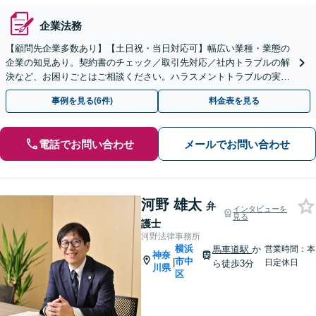
企業法務
【顧問先企業多数あり】【土日祝・当日対応可】幅広い業種・業態の
企業の知見あり。契約書のチェック／取引先対応／社内トラブルの解
決など、お困りごとはご相談ください。ハラスメントトラブルの実績
も多く、研修等にも対応いたします【弁護士歴30年】
事例を見る(6件)
料金表を見る
電話でお問い合わせ
メールでお問い合わせ
河野 雄太
弁
インタビューを
見る
護士
河野法律事務所
横浜
馬車道駅
か
営業時間：本
神奈
市中
|
日定休日
ら徒歩3分
川県
区