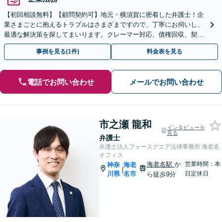
【初回相談無料】【顧問契約可】地元・横須賀に密着した弁護士！企
業さまごとに抱えるトラブルはさまざまですので、丁寧にお伺いし、
最適な解決策を探してまいります。クレーマー対応、債権回収、契約
書の作成、労働・従業員トラブルなど【横須賀中央駅6分】
事例を見る(1件)
料金表を見る
電話でお問い合わせ
メールでお問い合わせ
市之瀬 龍和
インタビューを
見る
弁護士
弁護士法人フォースクエア法律事務所 海老名
オフィス
海老名駅
か
営業時間：本
神奈
海老
|
川県
名市
日定休日
ら徒歩9分