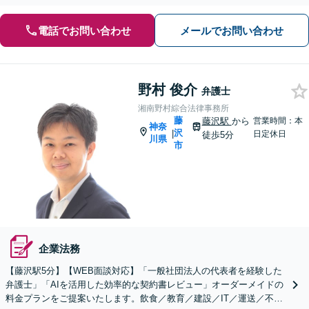
電話でお問い合わせ
メールでお問い合わせ
野村 俊介
弁護士
湘南野村綜合法律事務所
藤
藤沢駅
から
営業時間：本
神奈
沢
|
日定休日
徒歩5分
川県
市
企業法務
【藤沢駅5分】【WEB面談対応】「一般社団法人の代表者を経験した
弁護士」「AIを活用した効率的な契約書レビュー」オーダーメイドの
料金プランをご提案いたします。飲食／教育／建設／IT／運送／不動