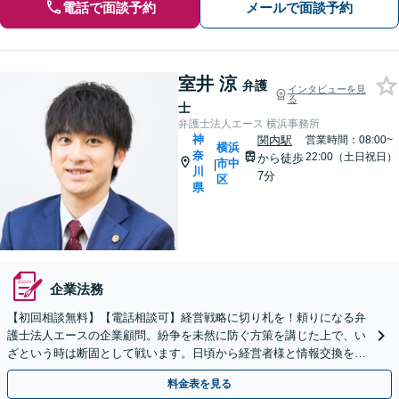
電話で面談予約
メールで面談予約
室井 涼
弁護
インタビューを見
る
士
弁護士法人エース 横浜事務所
神
関内駅
営業時間：08:00~
横浜
奈
22:00（土日祝日）
から徒歩
市中
|
川
7分
区
県
企業法務
【初回相談無料】【電話相談可】経営戦略に切り札を！頼りになる弁
護士法人エースの企業顧問。紛争を未然に防ぐ方策を講じた上で、い
ざという時は断固として戦います。日頃から経営者様と情報交換を密
に行い、信頼関係を構築します。安心してお任せください。
料金表を見る