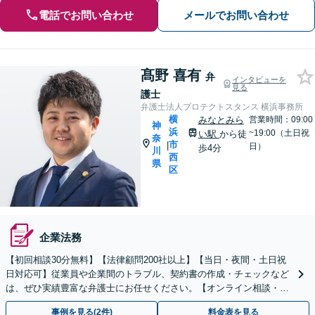
電話でお問い合わせ
メールでお問い合わせ
髙野 喜有
弁
インタビューを
見る
護士
弁護士法人プロテクトスタンス 横浜事務所
横
みなとみら
営業時間：09:00
神
浜
~19:00（土日祝
い駅
から徒
奈
市
|
日）
歩4分
川
西
県
区
企業法務
【初回相談30分無料】【法律顧問200社以上】【当日・夜間・土日祝
日対応可】従業員や企業間のトラブル、契約書の作成・チェックなど
は、ぜひ実績豊富な弁護士にお任せください。【オンライン相談・電
子契約に対応】
事例を見る(2件)
料金表を見る