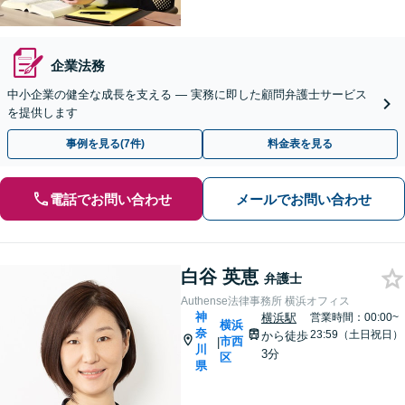
企業法務
中小企業の健全な成長を支える ― 実務に即した顧問弁護士サービス
を提供します
事例を見る(7件)
料金表を見る
電話でお問い合わせ
メールでお問い合わせ
白谷 英恵
弁護士
Authense法律事務所 横浜オフィス
神
横浜駅
営業時間：00:00~
横浜
奈
23:59（土日祝日）
から徒歩
市西
|
川
3分
区
県