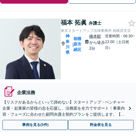
福本 拓眞
弁護士
東京スタートアップ法律事務所 相模原支店
神
橋本駅
営業時間：06:30~
相模
奈
22:00（土日祝
から徒歩
原市
|
川
日）
2分
緑区
県
企業法務
【リスクがあるからといって諦めない】スタートアップ・ベンチャー
企業・起業家の皆様の志を応援し、法務面を全力でサポート！事業内
容・フェーズに合わせた顧問弁護士契約プランをご提供します。【顧
問契約／企業法務】
事例を見る(5件)
料金表を見る