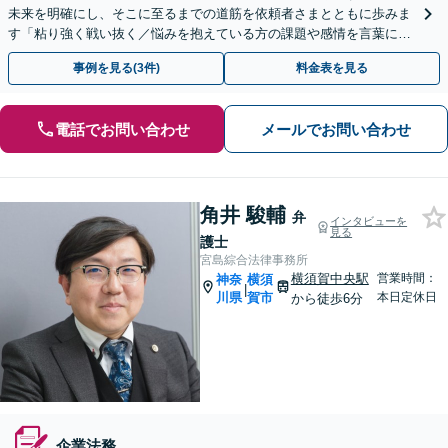
未来を明確にし、そこに至るまでの道筋を依頼者さまとともに歩みま
す「粘り強く戦い抜く／悩みを抱えている方の課題や感情を言葉にす
るサポート」【電話・メール相談可】【休日・夜間相談可】
事例を見る(3件)
料金表を見る
電話でお問い合わせ
メールでお問い合わせ
角井 駿輔
弁
インタビューを
見る
護士
宮島綜合法律事務所
横須賀中央駅
営業時間：
神奈
横須
|
川県
賀市
本日定休日
から徒歩6分
企業法務