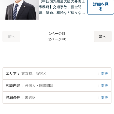
【中四国九州最大級の弁護士
詳細を見
事務所】交通事故、借金問
る
題、離婚、相続など様々な問
題について、「何度でも無
料」の相談を行っています！
まずはお気軽にご相談くださ
1ページ目
い！
前へ
次へ
(2ページ中)
エリア
東京都、新宿区
変更
相談内容
外国人・国際問題
変更
詳細条件
未選択
変更