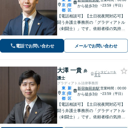
新宿御苑前駅
営業時間：00:00
京
宿
|
~23:59（平日）
から徒歩3分
都
区
【電話相談可】【土日祝夜間対応可】
闘う弁護士事務所の「グラディアトル
（剣闘士）」です。依頼者様の気持ち
を代弁する弁護士であり続けるべく、
確固たるスタイルを貫きます。離婚・
電話でお問い合わせ
メールでお問い合わせ
刑事事件・相続など何でもご相談くだ
さい。
大澤 一貴
弁
インタビューを
見る
護士
グラディアトル法律事務所
東
新
新宿御苑前駅
営業時間：00:00
京
宿
|
~23:59（平日）
から徒歩3分
都
区
【電話相談可】【土日祝夜間対応可】
闘う弁護士事務所の「グラディアトル
（剣闘士）」です。依頼者様の気持ち
を代弁する弁護士であり続けるべく、