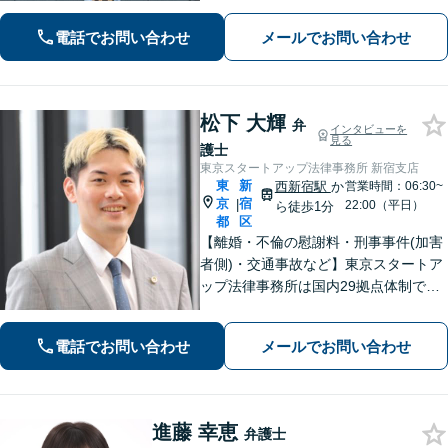
さい【刑事事件】即日接見対応。不起
電話でお問い合わせ
メールでお問い合わせ
訴・減刑に向けて、元検察官がトータ
ルサポートします【新宿三丁目駅3分】
松下 大輝
弁
インタビューを
見る
護士
東京スタートアップ法律事務所 新宿支店
東
新
西新宿駅
か
営業時間：06:30~
京
宿
|
22:00（平日）
ら徒歩1分
都
区
【離婚・不倫の慰謝料・刑事事件(加害
者側)・交通事故など】東京スタートア
ップ法律事務所は国内29拠点体制で全
国対応！【ご自宅からの電話相談にも
対応(法律相談は完全予約制)】各分野で
電話でお問い合わせ
メールでお問い合わせ
専門性の高い弁護士が寄り添い解決を
サポートします。
進藤 幸恵
弁護士