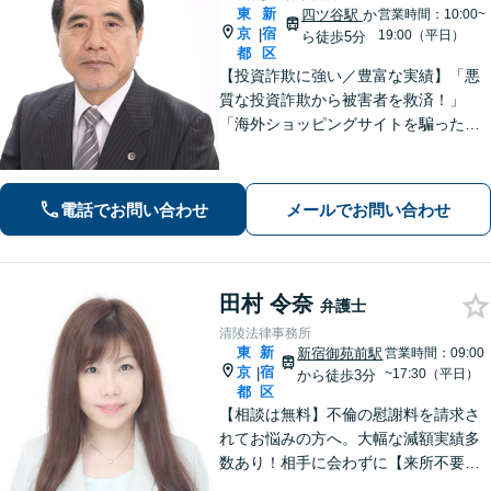
東
新
四ツ谷駅
か
営業時間：10:00~
京
宿
|
19:00（平日）
ら徒歩5分
都
区
【投資詐欺に強い／豊富な実績】「悪
質な投資詐欺から被害者を救済！」
「海外ショッピングサイトを騙った詐
欺に注意！」依頼者さまの痛みに寄り
添って丁寧なヒアリングをおこない、
少しでも多くの返金が得られるよう尽
電話でお問い合わせ
メールでお問い合わせ
力します！
田村 令奈
弁護士
清陵法律事務所
東
新
新宿御苑前駅
営業時間：09:00
京
宿
|
~17:30（平日）
から徒歩3分
都
区
【相談は無料】不倫の慰謝料を請求さ
れてお悩みの方へ。大幅な減額実績多
数あり！相手に会わずに【来所不要で
解決】に導きます。弁護士費用につい