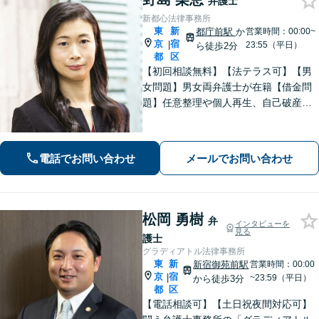
弁護士
新都心法律事務所
東
新
都庁前駅
か
営業時間：00:00~
京
宿
|
23:55（平日）
ら徒歩2分
都
区
【初回相談無料】【法テラス可】【男
女問題】男女両弁護士が在籍【借金問
題】任意整理や個人再生、自己破産な
ど、状況に合わせた最適な解決策 を
【労働問題】未払い残業代や不当解
雇、ハラスメント事案に強【夜間・ 休
電話でお問い合わせ
メールでお問い合わせ
日面談可】【完全個室】【新宿駅徒歩3
分】
松岡 勇樹
弁
インタビューを
見る
護士
グラディアトル法律事務所
東
新
新宿御苑前駅
営業時間：00:00
京
宿
|
~23:59（平日）
から徒歩3分
都
区
【電話相談可】【土日祝夜間対応可】