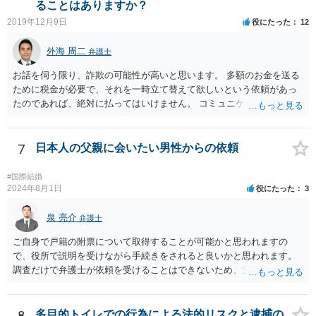
ることはありますか？
2019年12月9日
役にたった
12
外海 周二
弁護士
お話を伺う限り、詐欺の可能性が高いと思います。 多額のお金を送る
ために税金が必要で、それを一時立て替えて欲しいという依頼があっ
たのであれば、絶対に払ってはいけません。 コミュニケーションサイ
トで知り合っただけの人に多額をお金を預けようとする人はいませ
ん。 預かって欲しいお金を送るなどというのは虚言であり、単にあな
たから金銭を詐取しようとしている可能性が高いです。 間に合えばよ
7
日本人の父親に会いたい男性からの依頼
いのですが、くれぐれもお金を送らないようにしてください。
#国際結婚
2024年8月1日
役にたった
3
泉 亮介
弁護士
ご自身で戸籍の附票について取得することが可能かと思われますの
で、役所で説明を受けながら手続きをされると良いかと思われます。
調査だけで弁護士が依頼を受けることはできないため、父親に対して
何か請求がある場合は弁護士に依頼することを検討されても良いでし
ょう。
8
多目的トイレでの行為による法的リスクと逮捕の