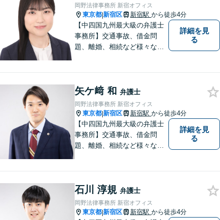
岡野法律事務所 新宿オフィス
東京都
新宿区
新宿駅
から徒歩4分
|
【中四国九州最大級の弁護士
詳細を見
事務所】交通事故、借金問
る
題、離婚、相続など様々な問
題について、「何度でも無
料」の相談を行っています！
まずはお気軽にご相談くださ
矢ケ﨑 和
い！
弁護士
岡野法律事務所 新宿オフィス
東京都
新宿区
新宿駅
から徒歩4分
|
【中四国九州最大級の弁護士
詳細を見
事務所】交通事故、借金問
る
題、離婚、相続など様々な問
題について、「何度でも無
料」の相談を行っています！
まずはお気軽にご相談くださ
石川 淳規
い！
弁護士
岡野法律事務所 新宿オフィス
東京都
新宿区
新宿駅
から徒歩4分
|