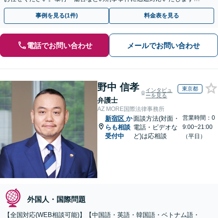
【事前予約で休日・夜間面談可】
事例を見る(1件)
料金表を見る
電話でお問い合わせ
メールでお問い合わせ
野中 信孝
東京都
インタビュ
ーを見る
弁護士
AZ MORE国際法律事務所
営業時間：0
新宿区
か
面談方法(対面・
らも相談
電話・ビデオな
9:00~21:00
受付中
ど)は応相談
（平日）
外国人・国際問題
【全国対応(WEB相談可能)】【中国語・英語・韓国語・ベトナム語・