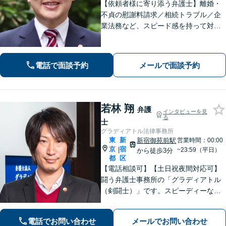
【依頼者様に寄り添う弁護士】離婚・
不貞の慰謝料請求／相続トラブル／企
業法務など、スピード感を持って対応
します！オーダーメイドのリーガルサ
ポートをご提供。解決に向けて尽力い
たします。お気軽にご相談ください
電話で面談予約
メールで面談予約
【完全個室で対応】【新宿駅徒歩7分】
若林 翔
弁護
インタビューを見
る
士
グラディアトル法律事務所
東
新
新宿御苑前駅
営業時間：00:00
京
宿
|
~23:59（平日）
から徒歩3分
都
区
【電話相談可】【土日祝夜間対応可】
闘う弁護士事務所の「グラディアトル
（剣闘士）」です。スピーディーな対
応と断固として交渉に臨むスタイルを
貫きます。離婚・刑事事件・相続など
電話でお問い合わせ
メールでお問い合わせ
何でもご相談ください。