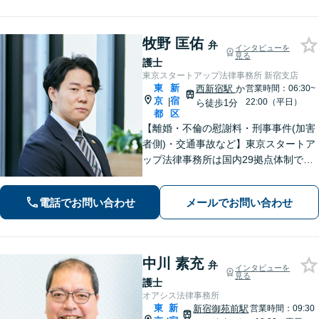
牧野 匡佑
弁
インタビューを
見る
護士
東京スタートアップ法律事務所 新宿支店
東
新
西新宿駅
か
営業時間：06:30~
京
宿
|
22:00（平日）
ら徒歩1分
都
区
【離婚・不倫の慰謝料・刑事事件(加害
者側)・交通事故など】東京スタートア
ップ法律事務所は国内29拠点体制で全
国対応！【ご自宅からの電話相談にも
対応(法律相談は完全予約制)】各分野で
電話でお問い合わせ
メールでお問い合わせ
専門性の高い弁護士が寄り添い解決を
サポートします。
中川 素充
弁
インタビューを
見る
護士
オアシス法律事務所
東
新
新宿御苑前駅
営業時間：09:30