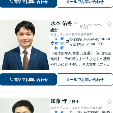
電話でお問い合わせ
メールでお問い合わせ
刑事事件・相続など何でもご相談くだ
さい。
水本 佑冬
弁
インタビューを
見る
護士
弁護士法人東京新宿法律事務所
東
新
都庁前駅
か
営業時間：07:00~
京
宿
|
22:00（平日）
ら徒歩0分
都
区
【都庁前駅A6番出口直通】【初回相談
無料】ご依頼者さま一人ひとりの状況
や想いに寄り添い、その立場に立って
考えることを大切にしています。納得
して明るい未来へ踏み出せるよう、誠
電話でお問い合わせ
メールでお問い合わせ
実に向き合い、全力を尽くします！
【休日や夜間相談も柔軟に対応】
加藤 惇
弁護士
弁護士法人東日本総合法律会計事務所
東
新
四ツ谷駅
か
営業時間：09:45~