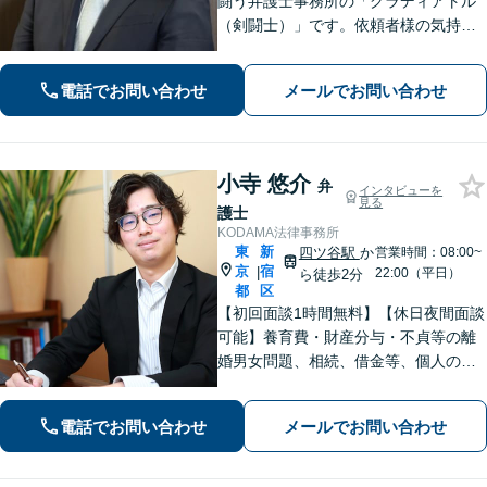
闘う弁護士事務所の「グラディアトル
（剣闘士）」です。依頼者様の気持ち
を代弁する弁護士であり続けるべく、
確固たるスタイルを貫きます。離婚・
電話でお問い合わせ
メールでお問い合わせ
刑事事件・相続など何でもご相談くだ
さい。
小寺 悠介
弁
インタビューを
見る
護士
KODAMA法律事務所
東
新
四ツ谷駅
か
営業時間：08:00~
京
宿
|
22:00（平日）
ら徒歩2分
都
区
【初回面談1時間無料】【休日夜間面談
可能】養育費・財産分与・不貞等の離
婚男女問題、相続、借金等、個人の法
律トラブルから企業間の契約問題・雇
用問題まで幅広く対応可能。迅速対
電話でお問い合わせ
メールでお問い合わせ
応、相手方への毅然とした粘り強い交
渉で複雑な問題解決を目指します。