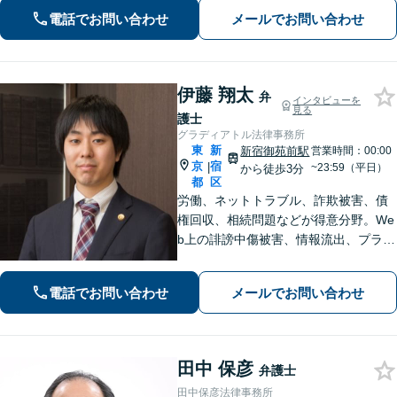
確固たるスタイルを貫きます。離婚・
電話でお問い合わせ
メールでお問い合わせ
刑事事件・相続など何でもご相談くだ
さい。
伊藤 翔太
弁
インタビューを
見る
護士
グラディアトル法律事務所
東
新
新宿御苑前駅
営業時間：00:00
京
宿
|
~23:59（平日）
から徒歩3分
都
区
労働、ネットトラブル、詐欺被害、債
権回収、相続問題などが得意分野。We
b上の誹謗中傷被害、情報流出、プライ
バシー侵害のご相談にも対応できま
す。24時間365日対応。問題解決へ導
電話でお問い合わせ
メールでお問い合わせ
いてまいります。まずは事務所へご相
談ください。
田中 保彦
弁護士
田中保彦法律事務所