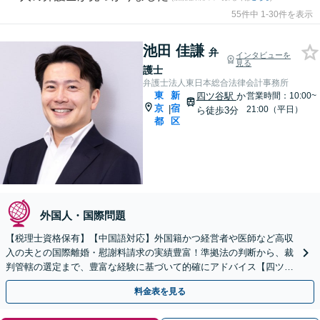
55件中 1-30件を表示
池田 佳謙
弁
インタビューを
見る
護士
弁護士法人東日本総合法律会計事務所
東
新
四ツ谷駅
か
営業時間：10:00~
京
宿
|
21:00（平日）
ら徒歩3分
都
区
外国人・国際問題
【税理士資格保有】【中国語対応】外国籍かつ経営者や医師など高収
入の夫との国際離婚・慰謝料請求の実績豊富！準拠法の判断から、裁
判管轄の選定まで、豊富な経験に基づいて的確にアドバイス【四ツ谷
駅3分】
料金表を見る