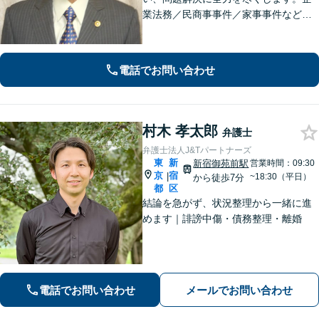
業法務／民商事事件／家事事件など、
あらゆる分野に対応【四谷三丁目駅6
分】長年検事として尋常でない世界を
見てきた体験がフルに生かせる分野と
電話でお問い合わせ
考えています。
村木 孝太郎
弁護士
弁護士法人J&Tパートナーズ
東
新
新宿御苑前駅
営業時間：09:30
京
宿
|
~18:30（平日）
から徒歩7分
都
区
結論を急がず、状況整理から一緒に進
めます｜誹謗中傷・債務整理・離婚
電話でお問い合わせ
メールでお問い合わせ