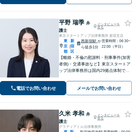
平野 瑞季
弁
インタビューを
見る
護士
東京スタートアップ法律事務所 新宿支店
東
新
西新宿駅
か
営業時間：06:30~
京
宿
|
22:00（平日）
ら徒歩1分
都
区
【離婚・不倫の慰謝料・刑事事件(加害
者側)・交通事故など】東京スタートア
ップ法律事務所は国内29拠点体制で全
国対応！【ご自宅からの電話相談にも
対応(法律相談は完全予約制)】各分野で
電話でお問い合わせ
メールでお問い合わせ
専門性の高い弁護士が寄り添い解決を
サポートします。
久米 孝和
弁
インタビューを
見る
護士
グラディアトル法律事務所
東
新