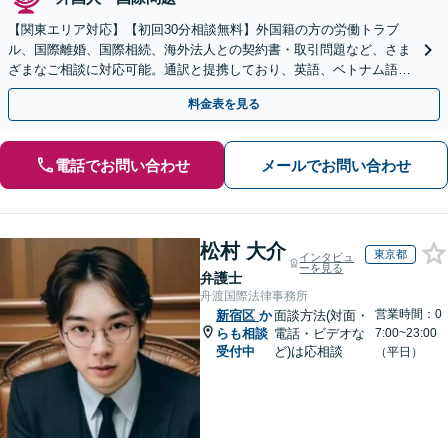
【関東エリア対応】【初回30分相談無料】外国籍の方の労働トラブ
ル、国際離婚、国際相続、海外法人との契約書・取引問題など、さま
ざまなご相談に対応可能。通訳と提携しており、英語、ベトナム語、
中国語、タイ語等対応可能です（通訳料別途）。
料金表を見る
電話でお問い合わせ
メールでお問い合わせ
松村 大介
東京都
インタビュ
ーを見る
弁護士
舟渡国際法律事務所
営業時間：0
新宿区
か
面談方法(対面・
らも相談
電話・ビデオな
7:00~23:00
受付中
ど)は応相談
（平日）