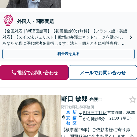
外国人・国際問題
【全国対応｜WEB面談可】【初回相談60分無料】【フランス語・英語
対応】【スイス法ジュリスト】欧州の弁護士ネットワークを活かし、
あなたが真に望む解決を目指します！法人・個人ともに相談多数。細
やかな連絡と粘り強い交渉を徹底【休日・夜間相談可】
料金表を見る
電話でお問い合わせ
メールでお問い合わせ
野口 敏郎
弁護士
野口敏郎法律事務所
東
新
四谷三丁目駅
営業時間：09:30
京
宿
|
~21:00（平日）
から徒歩6分
都
区
【検事歴28年】ご依頼者様に寄り添
い、問題解決に全力を尽くします。企