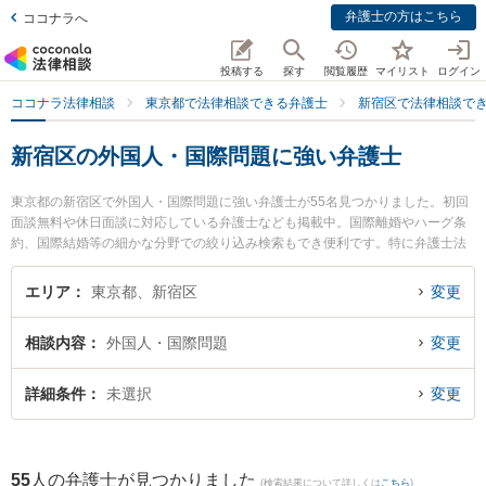
弁護士の方はこちら
ココナラへ
投稿する
探す
閲覧履歴
マイリスト
ログイン
ココナラ法律相談
東京都で法律相談できる弁護士
新宿区で法律相談で
新宿区の外国人・国際問題に強い弁護士
東京都の新宿区で外国人・国際問題に強い弁護士が55名見つかりました。初回
面談無料や休日面談に対応している弁護士なども掲載中。国際離婚やハーグ条
約、国際結婚等の細かな分野での絞り込み検索もでき便利です。特に弁護士法
人東日本総合法律会計事務所の池田 佳謙弁護士や東京CITY LIGHT法律事務所の
趙 良弁護士、野口敏郎法律事務所の野口 敏郎弁護士のプロフィール情報や弁護
エリア
東京都、新宿区
変更
士費用、強みなどが注目されています。『新宿区で土日や夜間に発生した外国
人・国際問題のトラブルを今すぐに弁護士に相談したい』『外国人・国際問題
相談内容
外国人・国際問題
変更
のトラブル解決の実績豊富な近くの弁護士を検索したい』『初回相談無料で外
国人・国際問題を法律相談できる新宿区内の弁護士に相談予約したい』などで
お困りの相談者さんにおすすめです。
詳細条件
未選択
変更
55
人の弁護士が見つかりました
(検索結果について詳しくは
こちら
)