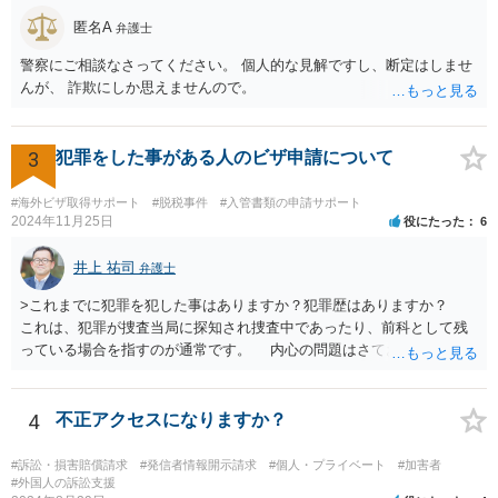
匿名A
弁護士
警察にご相談なさってください。 個人的な見解ですし、断定はしませ
んが、 詐欺にしか思えませんので。
3
犯罪をした事がある人のビザ申請について
#海外ビザ取得サポート
#脱税事件
#入管書類の申請サポート
2024年11月25日
役にたった
6
井上 祐司
弁護士
>これまでに犯罪を犯した事はありますか？犯罪歴はありますか？
これは、犯罪が捜査当局に探知され捜査中であったり、前科として残
っている場合を指すのが通常です。 内心の問題はさておき、ご質問
の状況であれば「いいえ」と回答するのがセオリーかと思います。
4
不正アクセスになりますか？
#訴訟・損害賠償請求
#発信者情報開示請求
#個人・プライベート
#加害者
#外国人の訴訟支援