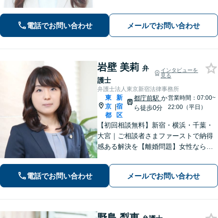
てのご相談も可能です。まずはご相談
ください【新宿御苑前駅3分】
電話でお問い合わせ
メールでお問い合わせ
岩壁 美莉
弁
インタビューを
見る
護士
弁護士法人東京新宿法律事務所
東
新
都庁前駅
か
営業時間：07:00~
京
宿
|
22:00（平日）
ら徒歩0分
都
区
​​【初回相談無料】新宿・横浜・千葉・
大宮｜ご相談者さまファーストで納得
感ある解決を【離婚問題】女性ならで
はの視点でサポート。離婚検討段階か
らご相談ください【相続問題】事務所
電話でお問い合わせ
メールでお問い合わせ
相談実績1万件以上！様々な相続トラブ
ルをトータルサポート【都庁前駅直
結】​
野島 梨恵