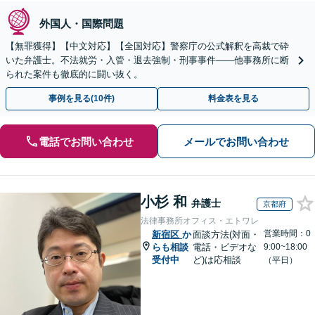
外国人・国際問題
【無罪獲得】【中文対応】【全国対応】警察庁の公式解釈を高裁で砕
いた弁護士。不法就労・入管・退去強制・刑事事件——他事務所に断
られた案件も徹底的に闘い抜く。
事例を見る(10件)
料金表を見る
電話でお問い合わせ
メールでお問い合わせ
小杉 和
弁護士
京都府
法律事務所オフィス・エトワレ
営業時間：0
新宿区
か
面談方法(対面・
らも相談
電話・ビデオな
9:00~18:00
受付中
ど)は応相談
（平日）