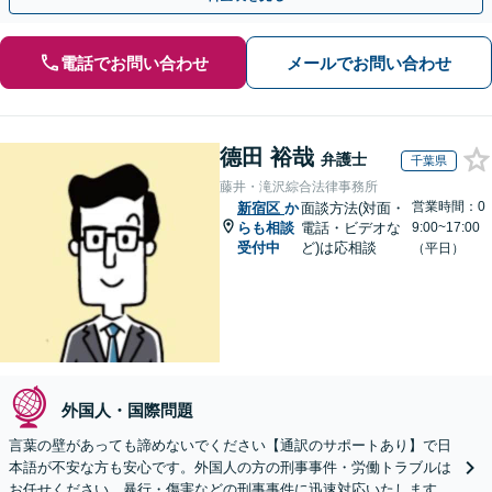
電話でお問い合わせ
メールでお問い合わせ
德田 裕哉
弁護士
千葉県
藤井・滝沢綜合法律事務所
営業時間：0
新宿区
か
面談方法(対面・
らも相談
電話・ビデオな
9:00~17:00
受付中
ど)は応相談
（平日）
外国人・国際問題
言葉の壁があっても諦めないでください【通訳のサポートあり】で日
本語が不安な方も安心です。外国人の方の刑事事件・労働トラブルは
お任せください。暴行・傷害などの刑事事件に迅速対応いたします。