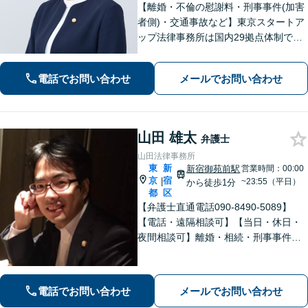
【離婚・不倫の慰謝料・刑事事件(加害
者側)・交通事故など】東京スタートア
ップ法律事務所は国内29拠点体制で全
国対応！【ご自宅からの電話相談にも
対応(法律相談は完全予約制)】各分野で
電話でお問い合わせ
メールでお問い合わせ
専門性の高い弁護士が寄り添い解決を
サポートします。
山田 雄太
弁護士
山田法律事務所
東
新
新宿御苑前駅
営業時間：00:00
京
宿
|
~23:55（平日）
から徒歩1分
都
区
【弁護士直通電話090-8490-5089】
【電話・遠隔相談可】【当日・休日・
夜間相談可】離婚・相続・刑事事件に
豊富な経験と高い専門性を有していま
す。迅速かつ確実な対処により、解決
に導きます。
電話でお問い合わせ
メールでお問い合わせ