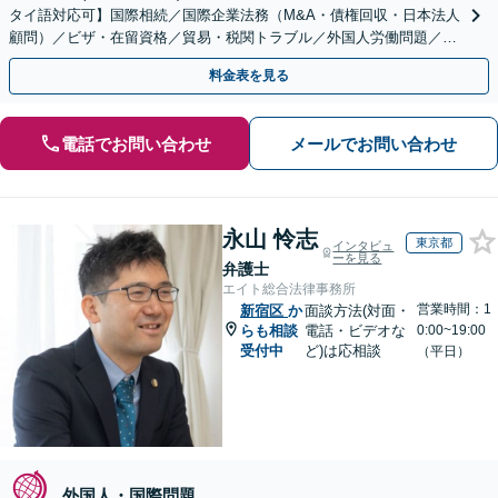
タイ語対応可】国際相続／国際企業法務（M&A・債権回収・日本法人
顧問）／ビザ・在留資格／貿易・税関トラブル／外国人労働問題／外
国人刑事事件など、幅広いご相談に対応可能
料金表を見る
電話でお問い合わせ
メールでお問い合わせ
永山 怜志
東京都
インタビュ
ーを見る
弁護士
エイト総合法律事務所
営業時間：1
新宿区
か
面談方法(対面・
らも相談
電話・ビデオな
0:00~19:00
受付中
ど)は応相談
（平日）
外国人・国際問題