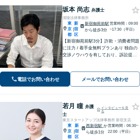
坂本 尚志
弁護士
清陵法律事務所
東
新
新宿御苑前駅
営業時間：09:00
京
宿
|
~17:30（平日）
から徒歩3分
都
区
【新宿御苑前駅3分】詐欺・消費者問題
に注力 / 着手金無料プランあり 独自の
交渉ノウハウを有しており、訴訟提起
に至る前のスムーズな解決を目指しま
す。ぜひご相談ください。【電話・メ
ール・WEB相談可】
電話でお問い合わせ
メールでお問い合わせ
若月 瞳
弁護
インタビューを見
る
士
東京スタートアップ法律事務所 新宿支店
東
新
西新宿駅
か
営業時間：06:30~
京
宿
|
22:00（平日）
ら徒歩1分
都
区