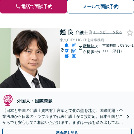
電話で面談予約
メールで面談予約
趙 良
弁護士
インタビューを見る
東京CITY LIGHT法律事務所
東
新
曙橋駅
か
営業時間：09:30~1
京
宿
|
7:00（平日）
ら徒歩5分
都
区
外国人・国際問題
【日本と中国の弁護士資格有】言葉と文化の壁を越え、国際問題・企
業法務から日常のトラブルまで代表弁護士が直接対応。日本全国どこ
からでも安心してご相談いただけます。まずは一歩を踏み出してみま
せんか。【初回相談無料】
料金表を見る