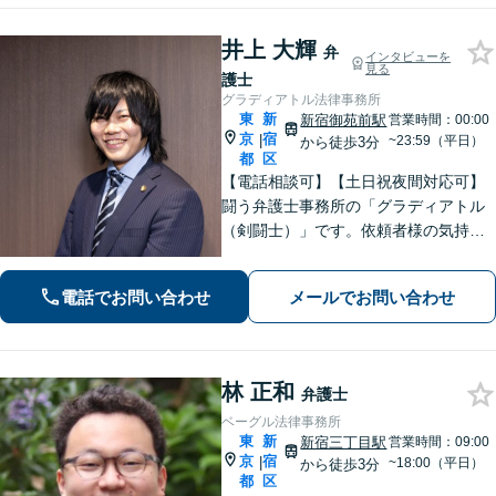
井上 大輝
弁
インタビューを
見る
護士
グラディアトル法律事務所
東
新
新宿御苑前駅
営業時間：00:00
京
宿
|
~23:59（平日）
から徒歩3分
都
区
【電話相談可】【土日祝夜間対応可】
闘う弁護士事務所の「グラディアトル
（剣闘士）」です。依頼者様の気持ち
を代弁する弁護士であり続けるべく、
確固たるスタイルを貫きます。離婚・
電話でお問い合わせ
メールでお問い合わせ
刑事事件・相続など何でもご相談くだ
さい。
林 正和
弁護士
ベーグル法律事務所
東
新
新宿三丁目駅
営業時間：09:00
京
宿
|
~18:00（平日）
から徒歩3分
都
区