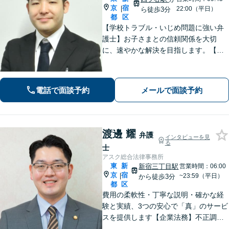
京
宿
|
22:00（平日）
ら徒歩3分
都
区
【学校トラブル・いじめ問題に強い弁
護士】お子さまとの信頼関係を大切
に、速やかな解決を目指します。【電
話相談可能】不貞慰謝料問題・労働者
問題の対応実績も多数あり。【JR四ツ
谷駅2分】【土日祝・夜間対応可】【W
電話で面談予約
メールで面談予約
eb面談可】
渡邊 耀
弁護
インタビューを見
る
士
アスク総合法律事務所
東
新
新宿三丁目駅
営業時間：06:00
京
宿
|
~23:59（平日）
から徒歩3分
都
区
費用の柔軟性・丁寧な説明・確かな経
験と実績、3つの安心で「真」のサービ
スを提供します【企業法務】不正調
査・関連発生の法的問題はお任せくだ