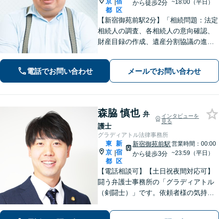
京
宿
|
~18:00（平日）
から徒歩2分
都
区
【新宿御苑前駅2分】「相続問題：法定
相続人の調査、各相続人の意向確認、
財産目録の作成、遺産分割協議の進行
まで、一つひとつ丁寧に進めていきま
す」「インターネット：初期段階から
電話でお問い合わせ
メールでお問い合わせ
弁護士が介入して被害拡大を最小限に
抑え、依頼者さまの名誉と権利を守り
ます」
森脇 慎也
弁
インタビューを
見る
護士
グラディアトル法律事務所
東
新
新宿御苑前駅
営業時間：00:00
京
宿
|
~23:59（平日）
から徒歩3分
都
区
【電話相談可】【土日祝夜間対応可】
闘う弁護士事務所の「グラディアトル
（剣闘士）」です。依頼者様の気持ち
を代弁する弁護士であり続けるべく、
確固たるスタイルを貫きます。離婚・