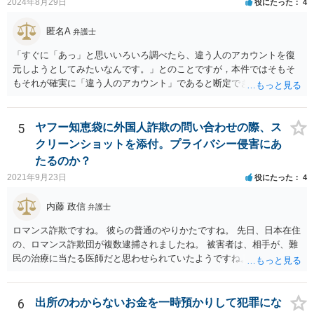
2024年8月29日
役にたった
4
匿名A
弁護士
「すぐに「あっ」と思いいろいろ調べたら、違う人のアカウントを復
元しようとしてみたいなんです。」とのことですが，本件ではそもそ
もそれが確実に「違う人のアカウント」であると断定できていません
し，仮にそのアドレスが実在したとしても不正アクセスの故意が観念
できません。余計な心配でしょう。
5
ヤフー知恵袋に外国人詐欺の問い合わせの際、ス
クリーンショットを添付。プライバシー侵害にあ
たるのか？
2021年9月23日
役にたった
4
内藤 政信
弁護士
ロマンス詐欺ですね。 彼らの普通のやりかたですね。 先日、日本在住
の、ロマンス詐欺団が複数逮捕されましたね。 被害者は、相手が、難
民の治療に当たる医師だと思わせられていたようですね。
6
出所のわからないお金を一時預かりして犯罪にな