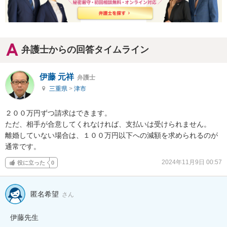
弁護士からの回答タイムライン
伊藤 元祥
弁護士
三重県
>
津市
２００万円ずつ請求はできます。

ただ、相手が合意してくれなければ、支払いは受けられません。

離婚していない場合は、１００万円以下への減額を求められるのが
通常です。
2024年11月9日 00:57
役に立った
0
匿名希望
さん
伊藤先生
