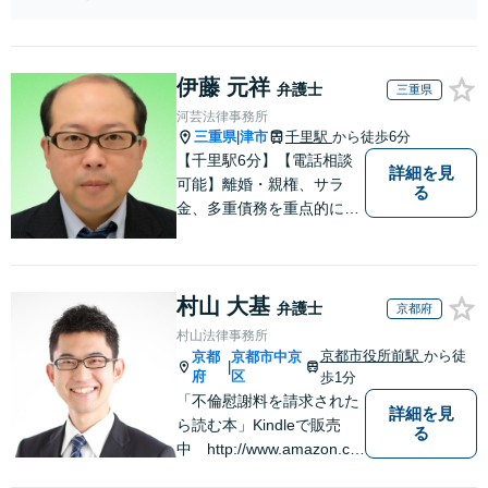
相談（電話・WE
問弁護士をお探しの方も
B）無料】「オー
ご相談ください！【顧問
ダーメイドの解決
経験豊富】【個別案件も
策を提示」依頼者
対応OK】
伊藤 元祥
様の話を丁寧にう
弁護士
三重県
かがい、どんな不
河芸法律事務所
安があるのか、何
三重県
津市
千里駅
から徒歩6分
|
を解決したいのか
【千里駅6分】【電話相談
詳細を見
を正確に読み取り
可能】離婚・親権、サラ
る
ます。【東京都在
金、多重債務を重点的に取
住以外の方も対
り扱っております。 借金及
応】
び交通事故の相談は、初回
30分につき無料です。弁護
村山 大基
士が客観的な視点で状況を
弁護士
京都府
把握し、最適な解決策をご
村山法律事務所
提案いたします。ぜひご相
京都市役所前駅
から徒
京都
京都市中京
|
談ください。
府
区
歩1分
「不倫慰謝料を請求された
詳細を見
ら読む本」Kindleで販売
る
中 http://www.amazon.co.
jp/dp/B0FJCDXDNV