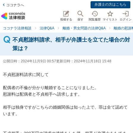
弁護士の方はこちら
ココナラへ
投稿する
探す
閲覧履歴
マイリスト
ログイン
ココナラ法律相談
法律Q&A
離婚・男女問題の法律Q&A
離婚の慰謝
不貞慰謝料請求、相手が弁護士を立てた場合の対
策は？
公開日時：
2024年11月9日 00:57
更新日時：
2024年11月18日 15:48
不貞慰謝料請求に関して

配偶者の不倫が分かり離婚することになりました。

慰謝料は配偶者と不貞相手へ請求します。

相手は独身ですがこちらの婚姻関係は知った上で、罪は全て認めて
います。
