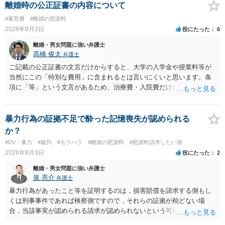
離婚時の公正証書の内容について
#養育費
#離婚の慰謝料
2026年8月3日
役にたった
6
離婚・男女問題に強い弁護士
髙橋 俊太
弁護士
ご記載の公正証書の文言だけからすると、大学の入学金や授業料等が
当然にこの「特別な費用」に含まれるとは言いにくいと思います。条
項に「等」という文言があるため、治療費・入院費だけに限定される
わけではありませんが、その前に「病気・事故に伴う費用」と明記さ
れていますので、通常は、病気や事故によって臨時に必要となった医
療費その他これに類する特別支出を念頭に置いた条項と読むのが自然
暴力行為の証拠不足で酔った記憶喪失が認められる
です。したがって、大学の入学金、授業料、受験費用などの教育費に
か？
ついてまで、「この条項があるから当然に半額を請求できる」とまで
#DV・暴力
#裁判
#モラハラ
#離婚の慰謝料
#慰謝料請求したい側
は言いにくいと思われます。なお、通常、大学進学費用をどこまで負
2026年8月3日
役にたった
2
担すべきかについては、離婚時の合意内容のほか、子どもの年齢、大
学進学についての父母の認識、父母の学歴・収入・資産状況、進学先
離婚・男女問題に強い弁護士
や費用などを踏まえて個別に検討することになります。公正証書の他
泉 亮介
弁護士
の条項において、養育費の終期についてどのように定められている
暴力行為があったこと等を証明するのは，損害賠償を請求する側もし
か、大学進学に関する定めの有無、「教育費」「進学費用」に関する
くは刑事事件であれば検察側ですので，それらの証拠が殆どない場
定めの有無等について確認する必要があると考えられます。
合，当該事実が認められる請求が認められないという可能性はあるで
しょう。