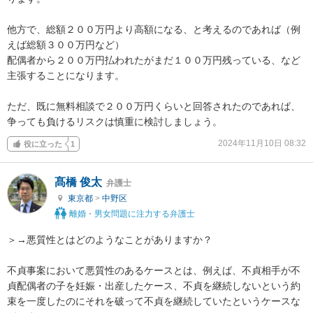
他方で、総額２００万円より高額になる、と考えるのであれば（例
えば総額３００万円など）

配偶者から２００万円払われたがまだ１００万円残っている、など
主張することになります。

ただ、既に無料相談で２００万円くらいと回答されたのであれば、

争っても負けるリスクは慎重に検討しましょう。
2024年11月10日 08:32
役に立った
1
髙橋 俊太
弁護士
東京都
>
中野区
離婚・男女問題に注力する弁護士
＞→悪質性とはどのようなことがありますか？

不貞事案において悪質性のあるケースとは、例えば、不貞相手が不
貞配偶者の子を妊娠・出産したケース、不貞を継続しないという約
束を一度したのにそれを破って不貞を継続していたというケースな