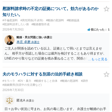
慰謝料請求時の不定の証拠について。効力があるのか
知りたい。
#不倫慰謝料
#異性関係(不貞等)
#離婚の慰謝料
#離婚協議
#慰謝料請求したい側
#離婚書類作成
2026年7月29日
役にたった
1
離婚・男女問題に強い弁護士
本庄 卓磨
弁護士
ご主人が関係を認めている以上、証拠として弱いとまでは言えませ
ん。 相手方が否認した場合には裁判を検討することもあり得ますが、
LINEのやり取りなどの証拠を積み重ねることで、関係が認定される余
地は十分にあります。 ただし、手元の証拠でどこまで認定できるかは
個別の事情によりますので、お早めに弁護士に相談されることをおす
すめします。
夫のモラハラに対する別居の法的手続き相談
#モラハラ
#DV・暴力
#離婚すること自体
#離婚の慰謝料
#調停
#婚姻費用(別居中の生活費など)
2026年7月30日
匿名A
弁護士
日々お辛い状況に苛まれ、お気の毒に思います。 弁護士が離婚のお手