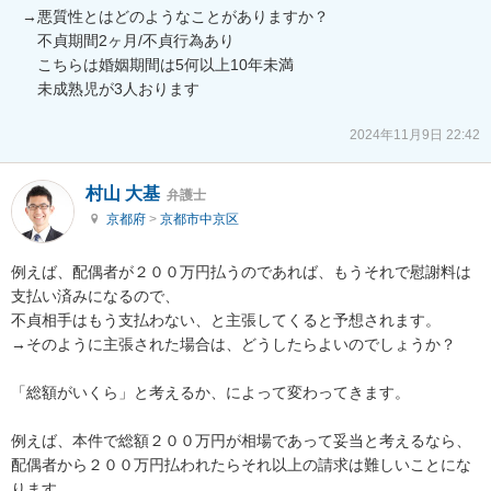
→悪質性とはどのようなことがありますか？

　不貞期間2ヶ月/不貞行為あり

　こちらは婚姻期間は5何以上10年未満

　未成熟児が3人おります

2024年11月9日 22:42
村山 大基
弁護士
京都府
>
京都市中京区
例えば、配偶者が２００万円払うのであれば、もうそれで慰謝料は
支払い済みになるので、

不貞相手はもう支払わない、と主張してくると予想されます。

→そのように主張された場合は、どうしたらよいのでしょうか？

「総額がいくら」と考えるか、によって変わってきます。

例えば、本件で総額２００万円が相場であって妥当と考えるなら、

配偶者から２００万円払われたらそれ以上の請求は難しいことにな
ります。
