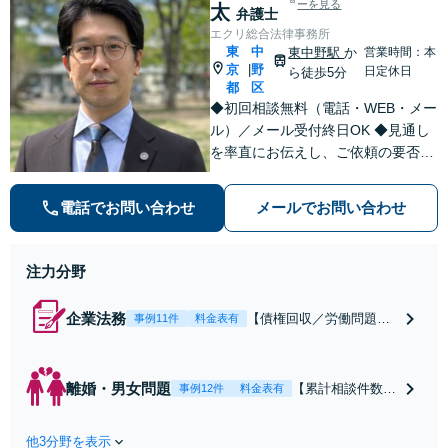
ーを見る
太
弁護士
エクリ総合法律事務所
東
中
東中野駅
か
営業時間：本
京
野
|
日定休日
ら徒歩5分
都
区
◆初回相談無料（電話・WEB・メー
ル）／メール受付終日OK ◆見通し
を率直にお伝えし、ご依頼の要否も
含めてご案内いたします。受任から
解決まで弁護士本人が一貫してスピ
電話でお問い合わせ
メールでお問い合わせ
ーディーに対応いたします。 ◆累計
相談2000件以上・解決実績500件以
上
注力分野
企業法務
【債権回収／労働問題／
事例11件
料金表有
契約関係・契約書チェッ
ク／裁判対応】取引先と
のトラブル・会社内のト
離婚・男女問題
【累計相談件数20
事例12件
料金表有
ラブルなど、事後の解決
00件、解決事例50
だけでなく予防法務まで
0件以上】【初回
ワンストップで対応！顧
他3分野を表示