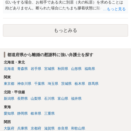
伝いをする場合、お相手である夫に別居（夫の転居）を求めることは
殆どありません。断られた場合にたちまち膠着状態に陥ってしまうの
と、同居中の依頼者ご本人をますます窮地に陥らせてしまう可能性が
高いためです。 実務的には、ご相談者さまが転居する形で離婚協議等
を進める選択を採らざるを得ないことが圧倒的多数です。
もっとみる
都道府県から離婚の慰謝料に強い弁護士を探す
北海道・東北
北海道
青森県
岩手県
宮城県
秋田県
山形県
福島県
関東
東京都
神奈川県
千葉県
埼玉県
茨城県
栃木県
群馬県
北陸・甲信越
新潟県
長野県
山梨県
石川県
富山県
福井県
東海
愛知県
静岡県
岐阜県
三重県
関西
大阪府
兵庫県
京都府
滋賀県
奈良県
和歌山県