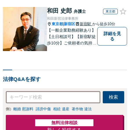
和田 史郎
弁護士
東京都
和田新宿法律事務所
東京都
新宿区
新宿駅
から徒歩10分
|
【一般企業勤務経験あり】
詳細を見
【土日相談可】【新宿駅徒
る
歩10分】ご依頼者の気持ち
を理解できる市民感覚を持
った弁護士です。ぜひご相
談お待ちしております。
法律Q&Aを探す
検索
例）
離婚 慰謝料
誹謗中傷
相続 遺産
著作物 違法
無料法律相談