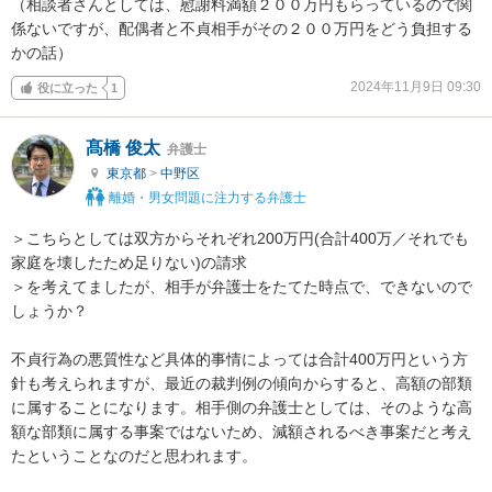
（相談者さんとしては、慰謝料満額２００万円もらっているので関
係ないですが、配偶者と不貞相手がその２００万円をどう負担する
かの話）
2024年11月9日 09:30
役に立った
1
髙橋 俊太
弁護士
東京都
>
中野区
離婚・男女問題に注力する弁護士
＞こちらとしては双方からそれぞれ200万円(合計400万／それでも
家庭を壊したため足りない)の請求

＞を考えてましたが、相手が弁護士をたてた時点で、できないので
しょうか？

不貞行為の悪質性など具体的事情によっては合計400万円という方
針も考えられますが、最近の裁判例の傾向からすると、高額の部類
に属することになります。相手側の弁護士としては、そのような高
額な部類に属する事案ではないため、減額されるべき事案だと考え
たということなのだと思われます。
