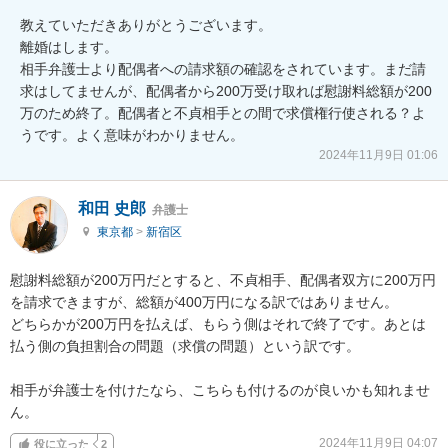
教えていただきありがとうございます。

離婚はします。

相手弁護士より配偶者への請求額の確認をされています。まだ請
求はしてませんが、配偶者から200万受け取れば慰謝料総額が200
万のため終了。配偶者と不貞相手との間で求償権行使される？よ
うです。よく意味がわかりません。
2024年11月9日 01:06
和田 史郎
弁護士
東京都
>
新宿区
慰謝料総額が200万円だとすると、不貞相手、配偶者双方に200万円
を請求できますが、総額が400万円になる訳ではありません。

どちらかが200万円を払えば、もらう側はそれで終了です。あとは
払う側の負担割合の問題（求償の問題）という訳です。

相手が弁護士を付けたなら、こちらも付けるのが良いかも知れませ
ん。
2024年11月9日 04:07
役に立った
2