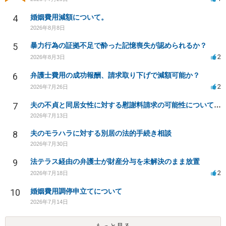
4
婚姻費用減額について。
2026年8月8日
5
暴力行為の証拠不足で酔った記憶喪失が認められるか？
2
2026年8月3日
6
弁護士費用の成功報酬、請求取り下げで減額可能か？
2
2026年7月26日
7
夫の不貞と同居女性に対する慰謝料請求の可能性について相談
2026年7月13日
8
夫のモラハラに対する別居の法的手続き相談
2026年7月30日
9
法テラス経由の弁護士が財産分与を未解決のまま放置
2
2026年7月18日
10
婚姻費用調停申立てについて
2026年7月14日