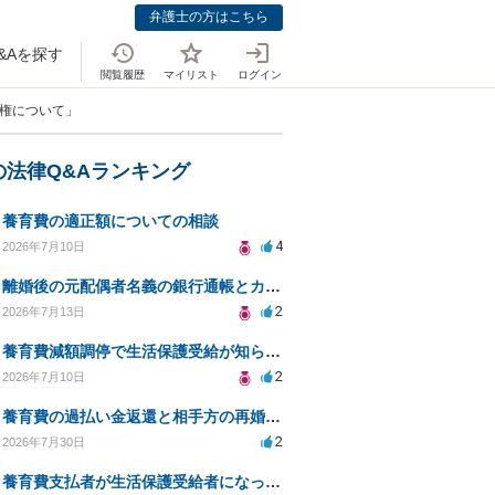
弁護士の方はこちら
&Aを探す
閲覧履歴
マイリスト
ログイン
親権について」
の法律Q&Aランキング
養育費の適正額についての相談
4
2026年7月10日
離婚後の元配偶者名義の銀行通帳とカードの処分方法について
2
2026年7月13日
養育費減額調停で生活保護受給が知られるリスクは？
2
2026年7月10日
養育費の過払い金返還と相手方の再婚に関する相談
2
2026年7月30日
養育費支払者が生活保護受給者になった場合の支払い可否