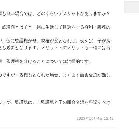
権も無い場合では、どのくらいデメリットがありますか？

、監護権とは子と一緒に生活して世話をする権利・義務の
が、仮に監護権が母、親権が父となれば、例えば、子が携
意も必要となります。メリット・デメリットも一概には言
・監護権を分けることについては消極的です。

のですが、親権もとられた場合、ますます面会交流が難し
ますが、監護親は、非監護親と子の面会交流を容認すべき
2023年10月4日 12:42