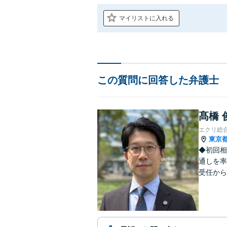
マイリストに入れる
この質問に回答した弁護士
髙橋 
エクリ総
東京
◆初回相
通しを率
受任から
ます。 