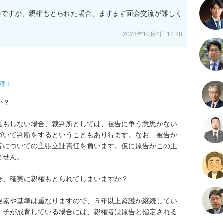
のですが、親権もとられた場合、ますます面会交流が難しく
2023年10月4日 12:28
護士
？

廷もしない場合、裁判所としては、被告に争う意思がない
づいて判断をするということもあり得ます。なお、被告が
等についての主張立証責任を負います。仮に原告がこの主
せん。

、確実に親権もとられてしまいますか？

要素や基準は重なりますので、５年以上監護が継続してい
く子が成育している場合には、親権者は原告と指定される