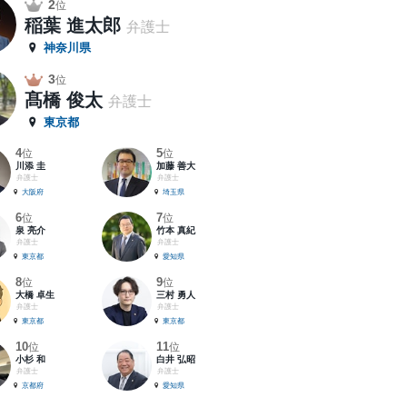
2
位
稲葉 進太郎
弁護士
神奈川県
3
位
髙橋 俊太
弁護士
東京都
4
5
位
位
川添 圭
加藤 善大
弁護士
弁護士
大阪府
埼玉県
6
7
位
位
泉 亮介
竹本 真紀
弁護士
弁護士
東京都
愛知県
8
9
位
位
大橋 卓生
三村 勇人
弁護士
弁護士
東京都
東京都
10
11
位
位
小杉 和
白井 弘昭
弁護士
弁護士
京都府
愛知県