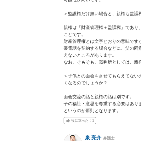
＞監護権だけ無い場合と、親権も監護
親権は「財産管理権＋監護権」であり
ことです。

財産管理権とは文字どおりの意味です
帯電話を契約する場合などに、父の同
えないところがあります。

なお、そもそも、裁判所としては、親権
＞子供との面会をさせてもらえてない
くなるのでしょうか？

面会交流の話と親権の話は別です。

子の福祉・意思を尊重する必要はあり
というのが原則となります。
役に立った
1
泉 亮介
弁護士