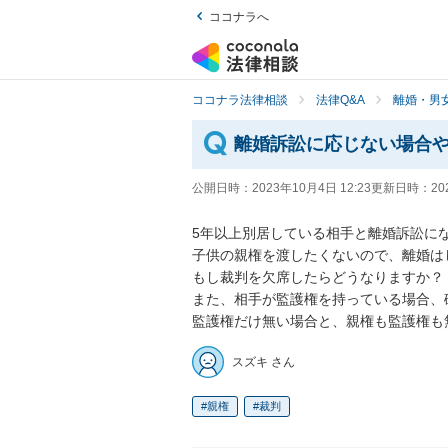
ココナラへ
ココナラ法律相談
法律Q&A
離婚・男
離婚訴訟に応じない場合
公開日時：
2023年10月4日 12:23
更新日時：
20
5年以上別居している相手と離婚訴訟に
子供の親権を渡したくないので、離婚は
もし裁判を欠席したらどうなりますか？

また、相手が監護権を持っている場合、
監護権だけ無い場合と、親権も監護権も
スズキ さん
親権
裁判