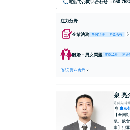
電話でお問い合わせ
注力分野
企業法務
【
事例11件
料金表有
応
決
を
離婚・男女問題
事例12件
料金
件
他3分野を表示
泉 亮
彩結法律
東京
【全国対
板、飲食
事】犯罪