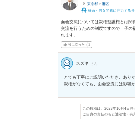
東京都
>
港区
離婚・男女問題に注力する弁
面会交流については親権監護権とは関
交流を行うための制度ですので，子の
れます。
役に立った
1
スズキ
さん
とても丁寧にご説明いただき、ありが
親権がなくても、面会交流には影響
この投稿は、2023年10月4日
ご自身の責任のもと適法性・有