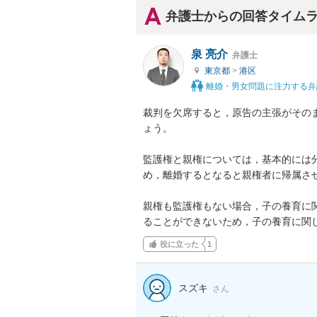
弁護士からの回答タイム
泉 亮介
弁護士
東京都
>
港区
離婚・男女問題に注力する弁
裁判を欠席すると，原告の主張がその
ょう。

監護権と親権については，基本的には
め，離婚するとなると親権者に帰属させ
親権も監護権もない場合，子の養育に
ることができないため，子の養育に関
役に立った
1
スズキ
さん