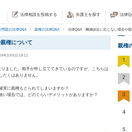
法律相談を投稿する
弁護士を探す
法律Q
女問題の法律Q&A
親権の法律Q&A
法律Q&A「離婚訴訟に応じない場合や
や親権について
親権
24年3月6日 19:11
1
なりました。相手が申し立ててきているのですが、こちらは
したくはありません。

2
確実に親権もとられてしまいますか？

3
無い場合では、どのくらいデメリットがありますか？
4
5