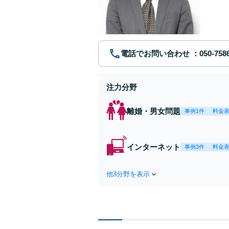
ポート【
電話でお問い合わせ
注力分野
離婚・男女問題
事例1件
料金
インターネット
事例3件
料金
他3分野を表示