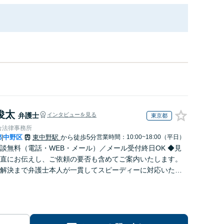
俊太
弁護士
インタビューを見る
東京都
合法律事務所
都
中野区
東中野駅
から徒歩5分
営業時間：10:00~18:00（平日）
|
談無料（電話・WEB・メール）／メール受付終日OK ◆見
直にお伝えし、ご依頼の要否も含めてご案内いたします。
解決まで弁護士本人が一貫してスピーディーに対応いたし
◆累計相談2000件以上・解決実績500件以上