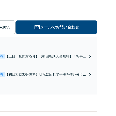
労働】不当解雇・残業代請求はおまかせください
メールでお問い合わせ
【土日・夜間対応可】【初回相談30分無料】「相手方
表有
から書面を提示されたら、サインする前にご相談を」
経験豊富な弁護士が全力で交渉にあたります！相手方
と直接話す精神的負担を軽減「弁護士の交渉で慰謝料
【初回相談30分無料】状況に応じて手段を使い分け、
表有
金額アップ／減額交渉も対応可」【完全個室対応】
適切な方法で投稿の削除・発信者情報開示請求をおこ
ないます「企業やお店の風評被害対策／売り上げ低下
防止のために尽力」加害者側の対応可：開示請求の意
見照会が来たときの対処法、被害者との示談交渉