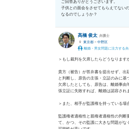
ご回答ありがとうございます。

子供との面会をさせてもらえてない
なるのでしょうか？
髙橋 俊太
弁護士
東京都
>
中野区
離婚・男女問題に注力する弁
＞もし裁判を欠席したらどうなりますか
貴方（被告）が答弁書を提出せず、出
と判断し、原告の主張・立証のみに基
欠席したとしても、原告は、離婚事由
張立証に失敗すれば、離婚は認容されま
＞また、相手が監護権を持っている場合
監護権者適格性と親権者適格性の判断
て、かつ、その監護に大きな問題がな
可能性が高いです。
