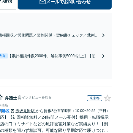
メールでお問い合わせ
債権回収／労働問題／契約関係・契約書チェック／裁判対
】取引先とのトラブル・会社内のトラブルなど、事後の解
だけでなく予防法務までワンストップで対応！顧問弁護士
お探しの方もご相談ください！【顧問経験豊富】【個別案
【累計相談件数2000件、解決事例500件以上】【初回
表有
も対応OK】
相談（電話・WEB）無料】「オーダーメイドの解決
策を提示」依頼者様の話を丁寧にうかがい、どんな
不安があるのか、何を解決したいのかを正確に読み
取ります。【東京都在住以外の方も対応】
介
弁護士
インタビューを見る
東京都
事務所
都
港区
赤坂見附駅
から徒歩3分
営業時間：10:00~20:55（平日）
|
応】【初回相談無料／24時間メール受付】採用・転職掲示
店の口コミサイトなどの風評被害対策など実績あり！【刑
の種類を問わず相談可。可能な限り早期対応で駆けつけサ