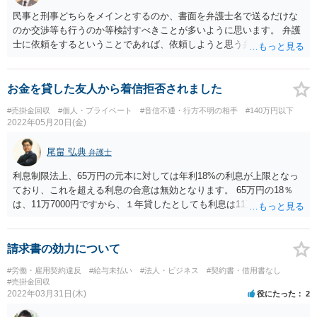
民事と刑事どちらをメインとするのか、書面を弁護士名で送るだけな
のか交渉等も行うのか等検討すべきことが多いように思います。 弁護
士に依頼をするということであれば、依頼しようと思う弁護士に直接
問い合わせをしてみるのがいいと思います。
お金を貸した友人から着信拒否されました
#売掛金回収
#個人・プライベート
#音信不通・行方不明の相手
#140万円以下
2022年05月20日(金)
尾畠 弘典
弁護士
利息制限法上、65万円の元本に対しては年利18%の利息が上限となっ
ており、これを超える利息の合意は無効となります。 65万円の18％
は、11万7000円ですから、１年貸したとしても利息は11万7000円とな
ります。 お聞きする限り3か月足らずで10万円の利息を付けて返すと
合意されていますが、利息制限法に引き直して計算し直した分の利息
しか、法的には請求することができません。 回収方法についてです
請求書の効力について
が、内容証明郵便を送っても回収ができない場合は、裁判所に対して
#労働・雇用契約違反
#給与未払い
#法人・ビジネス
#契約書・借用書なし
支払督促の申立や少額訴訟の提起を行うという手段があります。 それ
#売掛金回収
でも任意の支払がない場合は、最終的には裁判所におけるそれらの手
2022年03月31日(木)
役にたった
2
続の結果作成された書類（判決等）に基づいて、民事執行を行うこと