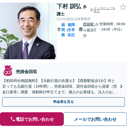
下村 訓弘
弁
インタビューを
見る
護士
日の出総合法律事務所
西新駅
か
営業時間：09:00
福
福岡
~19:00（平日）
岡
市早
ら徒歩2
|
県
良区
分
売掛金回収
【初回45分相談無料】【元銀行員の弁護士】【西新駅徒歩1分】何と
言っても元銀行員（14年間）。売掛金回収、貸付金回収から資産（預
金口座等）調査、強制執行申立てまで、個人のお客様も、法人のお客
様も、債権回収のことなら当事務所にご相談ください。
料金表を見る
電話でお問い合わせ
メールでお問い合わせ