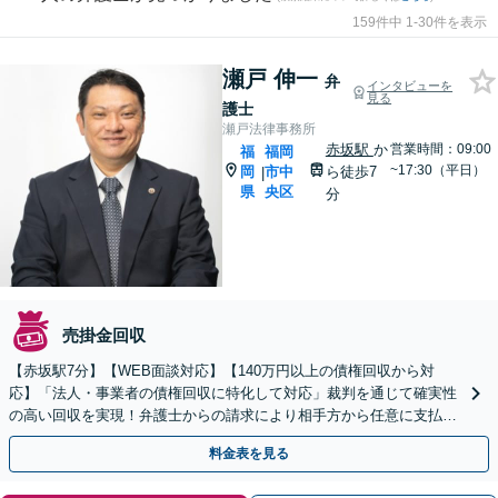
159件中 1-30件を表示
瀬戸 伸一
弁
インタビューを
見る
護士
瀬戸法律事務所
赤坂駅
か
営業時間：09:00
福
福岡
~17:30（平日）
岡
市中
ら徒歩7
|
県
央区
分
売掛金回収
【赤坂駅7分】【WEB面談対応】【140万円以上の債権回収から対
応】「法人・事業者の債権回収に特化して対応」裁判を通じて確実性
の高い回収を実現！弁護士からの請求により相手方から任意に支払わ
れるケースも多数あり「企業法務から債権回収まで」
料金表を見る