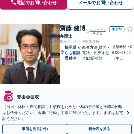
電話でお問い合わせ
メールでお問い合わせ
齋藤 健博
東京都
インタビュ
ーを見る
弁護士
銀座さいとう法律事務所
営業時間：0
福岡県
か
面談方法(対面・
らも相談
電話・ビデオな
6:00~23:55
受付中
ど)は応相談
（平日）
売掛金回収
【当日・休日・夜間相談可】債権をためない為の予防策と実際の回収
はお任せください。迅速に行動し丁寧に対応いたします。まずはお電
話ください。
事例を見る(1件)
料金表を見る