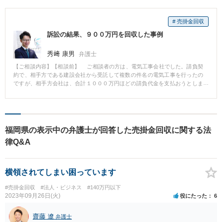
# 売掛金回収
訴訟の結果、９００万円を回収した事例
秀﨑 康男
弁護士
【ご相談内容】【相談前】 ご相談者の方は、電気工事会社でした。請負契
約で、相手方である建設会社から受託して複数の件名の電気工事を行ったの
ですが、相手方会社は、合計１０００万円ほどの請負代金を支払おうとしま
せんでした。そのため、私が依頼を受けて、債権回収にあたりました。 【相
談後】 ご依頼後、相手方に内容証明郵便を送付したところ、すぐに弁護士
がつきました。相手方弁護士と交渉を重ねましたが、請負代金の金額に争い
があり、いっこうに支払ってきませんでした。そのため、訴訟を提起しまし
た。 訴訟では、請負契約時に、請負代金の合意があったといえるのか、各
福岡県の表示中の弁護士が回答した売掛金回収に関する法
種工事代金の単価の適正さ、などが争点となりました。電気工事業界特有の
律Q&A
専門性がありましたので、裁判所も専門委員を選任し、準備書面や証拠提出
も膨大な数となり、訴訟が終結するまで２年ほどかかりました。最終的に
は、こちらの請求額がほぼ認められ、約９００万円を回収することができま
した。
横領されてしまい困っています
#売掛金回収
#法人・ビジネス
#140万円以下
2023年09月26日(火)
役にたった
6
齋藤 遼
弁護士