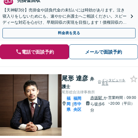
売掛金回収
【天神駅3分】売掛金や請負代金の未払いには時効があります。泣き
寝入りをしないためにも、速やかに弁護士へご相談ください。スピー
ディーな対応を心がけ、早期回収の実現を目指します！債権回収の社
内内製化のサポートも可能です【初回相談無料】
料金表を見る
電話で面談予約
メールで面談予約
尾形 達彦
弁
インタビューを
見る
護士
尾形総合法律事務所
赤坂駅
か
営業時間：09:00
福
福岡
~20:00（平日）
岡
市中
ら徒歩6
|
県
央区
分