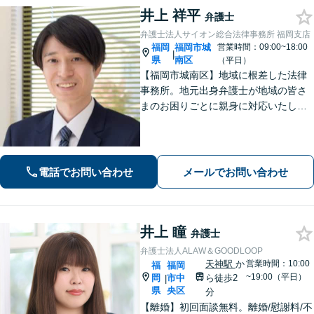
井上 祥平
弁護士
弁護士法人サイオン総合法律事務所 福岡支店
福岡
福岡市城
営業時間：09:00~18:00
|
県
南区
（平日）
【福岡市城南区】地域に根差した法律
事務所。地元出身弁護士が地域の皆さ
まのお困りごとに親身に対応いたしま
す。【話しやすさを大事に】お気軽に
ご相談ください【友丘３丁目バス停目
の前・駐車場あり】
電話でお問い合わせ
メールでお問い合わせ
井上 瞳
弁護士
弁護士法人ALAW＆GOODLOOP
天神駅
か
営業時間：10:00
福
福岡
~19:00（平日）
岡
市中
ら徒歩2
|
県
央区
分
【離婚】初回面談無料。離婚/慰謝料/不