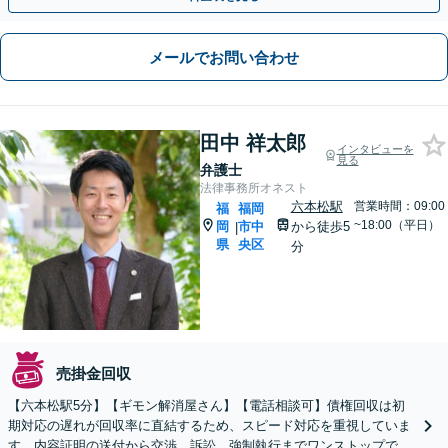
メールでお問い合わせ
田中 祥太郎
インタビューを
見る
弁護士
法律事務所オネスト
六本松駅
営業時間：09:00
福
福岡
~18:00（平日）
岡
市中
から徒歩5
|
県
央区
分
売掛金回収
【六本松駅5分】【ギモン解消屋さん】【電話相談可】債権回収は初
期対応の遅れが回収率に直結するため、スピード対応を重視していま
す。内容証明の送付から交渉、訴訟、強制執行までワンストップで対