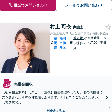
電話でお問い合わせ
メールでお問い合わせ
村上 可奈
弁護士
弁護士法人RITA総合法律事務所 福岡事務所
博多駅
か
営業時間：09:30
福
福岡
~17:00（平日）
岡
市博
ら徒歩6
|
県
多区
分
売掛金回収
【初回相談無料】【スピード重視】債務整理をしたり、他の債権者に
先を越されたりする可能性があります。1日も早くご相談ください。
【博多駅6分】
料金表を見る