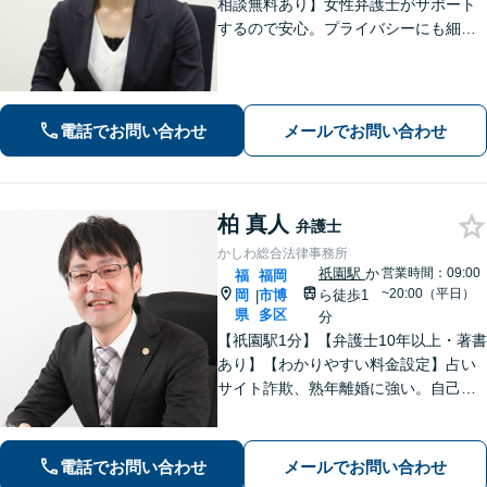
相談無料あり】女性弁護士がサポート
するので安心。プライバシーにも細心
の注意を払っております。解決までの
細やかな対応や心的なサポートに注力
しております。お気軽にご相談くださ
い。【完全個室で相談】【駐車場あ
電話でお問い合わせ
メールでお問い合わせ
り】
柏 真人
弁護士
かしわ総合法律事務所
祇園駅
か
営業時間：09:00
福
福岡
~20:00（平日）
岡
市博
ら徒歩1
|
県
多区
分
【祇園駅1分】【弁護士10年以上・著書
あり】【わかりやすい料金設定】占い
サイト詐欺、熟年離婚に強い。自己破
産や自宅を残す債務整理にも対応。丁
寧なアドバイスに定評あり。出会い系
詐欺、刑事事件（博多警察署まで徒歩5
電話でお問い合わせ
メールでお問い合わせ
分）や相続にも対応。