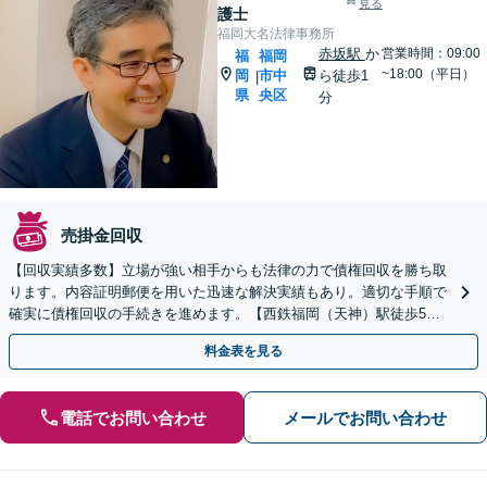
見る
護士
福岡大名法律事務所
赤坂駅
か
営業時間：09:00
福
福岡
~18:00（平日）
岡
市中
ら徒歩1
|
県
央区
分
売掛金回収
【回収実績多数】立場が強い相手からも法律の力で債権回収を勝ち取
ります。内容証明郵便を用いた迅速な解決実績もあり。適切な手順で
確実に債権回収の手続きを進めます。【西鉄福岡（天神）駅徒歩5
分】【中央区役所目の前】
料金表を見る
電話でお問い合わせ
メールでお問い合わせ