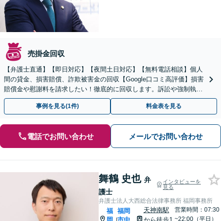
売掛金回収
【弁護士直通】【即日対応】【夜間土日対応】【無料電話相談】個人
間の貸金、損害賠償、詐欺被害金の回収【Google口コミ高評価】損害
賠償金や慰謝料を請求したい！徹底的に回収します。訴訟や強制執行
になった際も徹底的に対応していきます。
事例を見る(1件)
料金表を見る
電話でお問い合わせ
メールでお問い合わせ
舞鶴 史也
弁
インタビューを
見る
護士
弁護士法人大西総合法律事務所 福岡事務所
天神南駅
営業時間：07:30
福
福岡
~22:00（平日）
岡
市中
から徒歩1
|