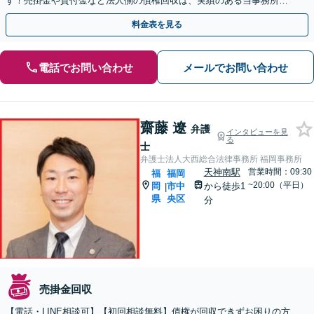
す！売掛金や貸付金など法人側の債権回収は、実績のある当事務所へ
ご相談ください【夜間・休日相談可】【電話・WEB面談可】
料金表を見る
電話でお問い合わせ
メールでお問い合わせ
齋藤 遼
弁護
インタビューを見
る
士
弁護士法人大西総合法律事務所 福岡事務所
天神南駅
営業時間：09:30
福
福岡
~20:00（平日）
岡
市中
から徒歩1
|
県
央区
分
売掛金回収
【電話・LINE相談可】【初回相談無料】債権が回収できずお困りの方