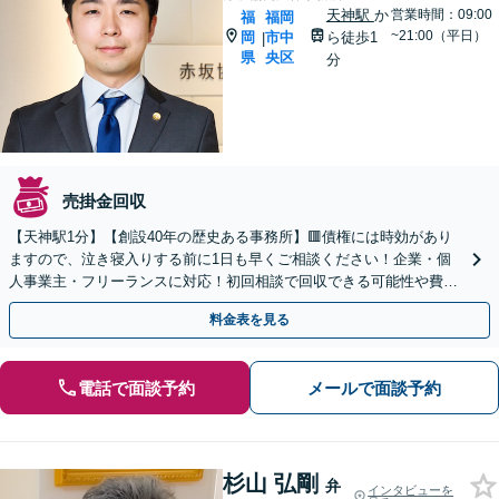
天神駅
か
営業時間：09:00
福
福岡
~21:00（平日）
岡
市中
ら徒歩1
|
県
央区
分
売掛金回収
【天神駅1分】【創設40年の歴史ある事務所】🟥債権には時効があり
ますので、泣き寝入りする前に1日も早くご相談ください！企業・個
人事業主・フリーランスに対応！初回相談で回収できる可能性や費用
などをご説明します【夜間・休日対応可】
料金表を見る
電話で面談予約
メールで面談予約
杉山 弘剛
弁
インタビューを