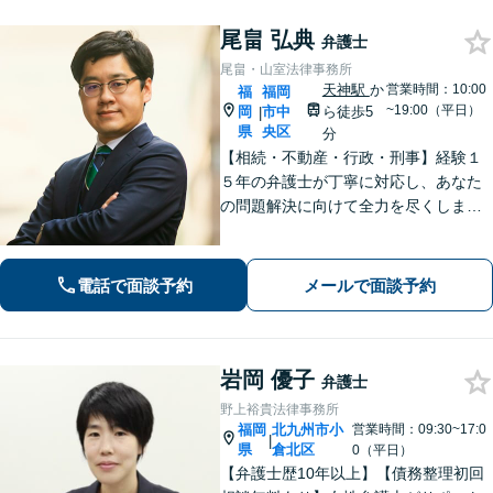
尾畠 弘典
弁護士
尾畠・山室法律事務所
天神駅
か
営業時間：10:00
福
福岡
~19:00（平日）
岡
市中
ら徒歩5
|
県
央区
分
【相続・不動産・行政・刑事】経験１
５年の弁護士が丁寧に対応し、あなた
の問題解決に向けて全力を尽くしま
す。【福岡市中央区・天神駅徒歩５
分】
電話で面談予約
メールで面談予約
岩岡 優子
弁護士
野上裕貴法律事務所
福岡
北九州市小
営業時間：09:30~17:0
|
県
倉北区
0（平日）
【弁護士歴10年以上】【債務整理初回