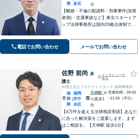
県
多区
分
【離婚・不倫の慰謝料・刑事事件(加害
者側)・交通事故など】東京スタートア
ップ法律事務所は国内29拠点体制で全
国対応！【ご自宅からの電話相談にも
対応(法律相談は完全予約制)】各分野で
専門性の高い弁護士が寄り添い解決を
電話でお問い合わせ
メールでお問い合わせ
サポートします。
佐野 前尚
弁
インタビューを
見る
護士
弁護士法人プロテクトスタンス 福岡事務所
天神駅
か
営業時間：09:00
福
福岡
~21:00（平日）
岡
市中
ら徒歩1
|
県
央区
分
【4万件を超える法律相談実績】あなた
に合った解決策をご提案します。まず
はご相談を。【天神駅 徒歩1分】