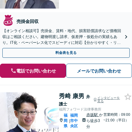
売掛金回収
【オンライン相談可】売掛金、賃料・地代、損害賠償請求など債権回
収はご相談ください。建物明渡し請求、仮差押・仮処分の実績もあ
り。IT化・ペーパーレス化でスピーディに対応【分かりやすく・リー
ズナブルな料金設定】【藤崎駅徒歩5分】【弁護士歴7年】
料金表を見る
電話でお問い合わせ
メールでお問い合わせ
秀﨑 康男
弁
インタビューを
見る
護士
福岡フォワード法律事務所
赤坂駅
か
営業時間：09:00
福
福岡
~21:00（平日）
岡
市中
ら徒歩3
|
県
央区
分