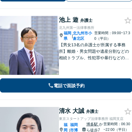
池上 遊
弁護士
北九州第一法律事務所
福岡
北九州市小
営業時間：09:00~17:3
|
県
倉北区
0（平日）
【男女13名の弁護士が所属する事務
所】離婚・男女問題や遺産分割などの
相続トラブル、性犯罪や暴行などの刑
事事件を幅広く承ります。どのような
内容でも事務所が一丸となり的確に対
応し、依頼者さまに最善の解決を目指
します【土日祝・当日対応可】
電話で面談予約
清水 大誠
弁護士
東京スタートアップ法律事務所 福岡支店
博多駅
か
営業時間：06:30
福
福岡
~22:00（平日）
岡
市博
ら徒歩7
|