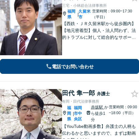
三宅・小林総合法律事務所
福岡
久留米
営業時間：09:00~17:30
|
県
市
（平日）
【西鉄・ＪＲ久留米駅から徒歩圏内】
【地元密着型】個人・法人問わず、法
的トラブルに対して総合的なサポート
ができる体制を整えている事務所で
す。相手側との交渉や調停、裁判など
最後まで粘り強く対応いたします。
電話でお問い合わせ
田代 隼一郎
弁護士
有岡・田代法律事務所
赤坂駅
か
営業時間：09:00
福
福岡
~18:00（平日）
岡
市中
ら徒歩1
|
県
央区
分
【YouTube動画多数】弁護士の人柄も
伝わるかと思いますので、まずは動画