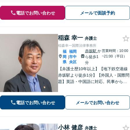
電話でお問い合わせ
メールで面談予約
稲森 幸一
弁護士
稲森幸一国際法律事務所
赤坂駅
か
営業時間：10:00
福
福岡
~21:00（平日）
岡
市中
ら徒歩1
|
県
央区
分
【弁護士歴10年以上】【地下鉄空港線
赤坂駅より徒歩1分】【外国人・国際問
題】英語・中国語に対応。民事から刑
事まで、スムーズに解決します【医療
問題】医療過誤・交通事故の後遺障害
認定など実績多数【税務訴訟】税務調
電話でお問い合わせ
メールでお問い合わせ
査や審査請求、国際税務も対応可能
小林 健彦
弁護士