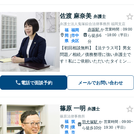
す。その他幅広いご相談に対応【天神
地下街直結】
佐渡 麻奈美
弁護士
弁護士法人鬼塚綜合法律事務所 福岡支店
赤坂駅
か
営業時間：09:00
福
福岡
~18:00（平日）
岡
市中
ら徒歩6
|
県
央区
分
【初回相談無料】【法テラス可】男女
問題／相続／債務整理に強い弁護士で
す！私にご依頼いただいたタイミング
が、依頼者さまの人生のターニングポ
イントになるよう、誠心誠意サポート
してまいります【夜間・休日相談可】
電話で面談予約
メールでお問い合わせ
【完全個室相談】【赤坂駅6分】
篠原 一明
弁護士
篠原法律事務所
福
筑
羽犬塚駅
か
営業時間：09:00~
岡
後
|
19:30（平日）
ら徒歩10分
県
市