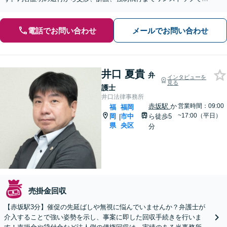
応し、貴重な資金を守ります。ぜひご相談ください。
電話でお問い合わせ
メールでお問い合わせ
井口 夏貴
弁
インタビューを
見る
護士
井口法律事務所
赤坂駅
か
営業時間：09:00
福
福岡
~17:00（平日）
岡
市中
ら徒歩5
|
県
央区
分
売掛金回収
【赤坂駅3分】催促の先延ばしや無視に悩んでいませんか？弁護士が
介入することで強い姿勢を示し、事案に即した回収手続きを行いま