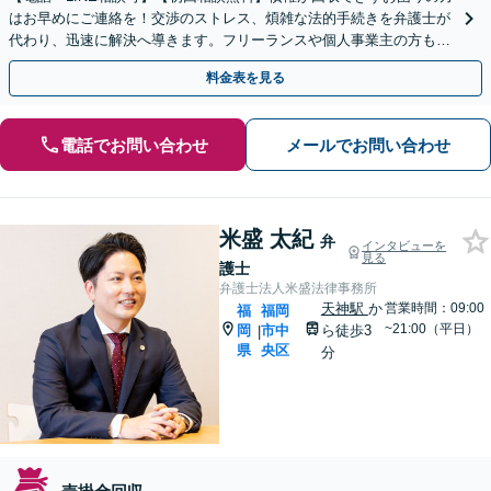
はお早めにご連絡を！交渉のストレス、煩雑な法的手続きを弁護士が
代わり、迅速に解決へ導きます。フリーランスや個人事業主の方もご
相談ください【天神南駅直結】
料金表を見る
電話でお問い合わせ
メールでお問い合わせ
米盛 太紀
弁
インタビューを
見る
護士
弁護士法人米盛法律事務所
天神駅
か
営業時間：09:00
福
福岡
~21:00（平日）
岡
市中
ら徒歩3
|
県
央区
分