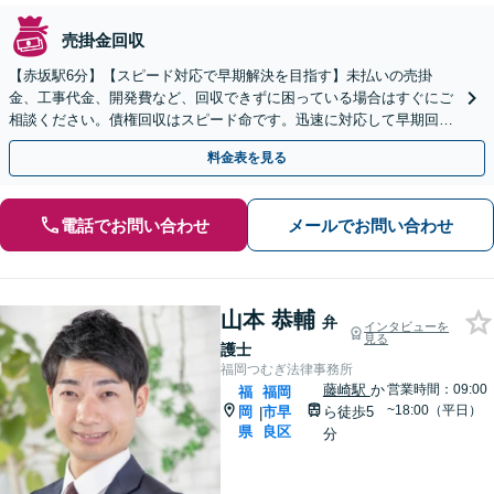
売掛金回収
【赤坂駅6分】【スピード対応で早期解決を目指す】未払いの売掛
金、工事代金、開発費など、回収できずに困っている場合はすぐにご
相談ください。債権回収はスピード命です。迅速に対応して早期回収
を目指します。【休日・夜間面談可】
料金表を見る
電話でお問い合わせ
メールでお問い合わせ
山本 恭輔
弁
インタビューを
見る
護士
福岡つむぎ法律事務所
藤崎駅
か
営業時間：09:00
福
福岡
~18:00（平日）
岡
市早
ら徒歩5
|
県
良区
分