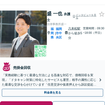
盛 一也
弁護
インタビューを見
る
士
法律事務所盛一
六本松駅
営業時間：09:30
福
福岡
~18:00（平日）
岡
市中
から徒歩5
|
県
央区
分
売掛金回収
「実務経験に基づく最適な方法による迅速な対応で、債権回収を実
現」「ドタキャン対策に特化したサービスも運営」相手の属性に応じ
た最適な交渉を心がけています「任意交渉や仮差押えから訴訟提起、
強制執行まで対応」【WEB面談対応】【休日・夜間相談可】
料金表を見る