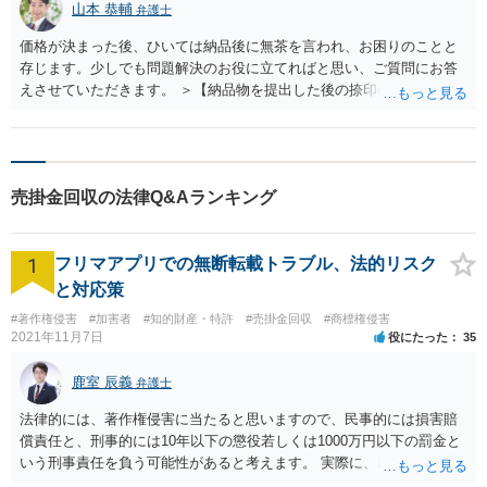
になります。 ただ、相手方名義の財産がなければ、申立ができなかっ
山本 恭輔
弁護士
たり、申し立てたとしても空振りに終わってしまいます。
価格が決まった後、ひいては納品後に無茶を言われ、お困りのことと
存じます。少しでも問題解決のお役に立てればと思い、ご質問にお答
えさせていただきます。 ＞【納品物を提出した後の捺印の入った正式
な請求書は相手に送った時点で払う義務が発生するのか】 →今回のケ
ースでは、請求書によって相手に支払義務が発生するというわけでは
ないように思われます。請求書というのは、請求する側が一方的に作
成するものであり、如何様にも作れてしまうからです。 法律上は、①
売掛金回収の法律Q&Aランキング
納品物とその対価について契約が成立し、②契約で決めた支払期日が
到来したときに、相手に支払義務が発生するというのが一般的です。
＞この場合、相手から返信がなくても相手は入金する義務があるので
1
フリマアプリでの無断転載トラブル、法的リスク
しょうか？ →返信がなくとも、上の①②を満たせば支払義務があるこ
とになりそうです。 今回の件では、ご相談者様は相手に金額の了承を
と対応策
取り、文面で確認もしているとのことですので、その時点をもって①
#著作権侵害
#加害者
#知的財産・特許
#売掛金回収
#商標権侵害
契約が成立していると主張していくことになろうかと思います。 た
2021年11月7日
役にたった
35
だ、契約の成否というのは微妙な問題であり、弁護士としても相手と
のやり取りを細かく把握した上で判断することになります。 ネット上
鹿室 辰義
弁護士
の文字だけでのやり取りでは限界があるため、一般論ではなく最終的
な判断をつけるためには、面談にて法律相談をされることをおすすめ
法律的には、著作権侵害に当たると思いますので、民事的には損害賠
します。
償責任と、刑事的には10年以下の懲役若しくは1000万円以下の罰金と
いう刑事責任を負う可能性があると考えます。 実際に、裁判になった
り、刑事責任を問われるかは、内容等によりますが、警察が被害届を