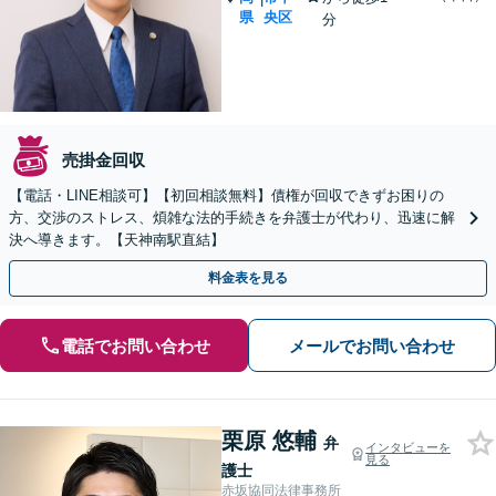
県
央区
分
売掛金回収
【電話・LINE相談可】【初回相談無料】債権が回収できずお困りの
方、交渉のストレス、煩雑な法的手続きを弁護士が代わり、迅速に解
決へ導きます。【天神南駅直結】
料金表を見る
電話でお問い合わせ
メールでお問い合わせ
栗原 悠輔
弁
インタビューを
見る
護士
赤坂協同法律事務所