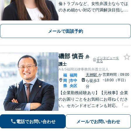
倫トラブルなど、女性弁護士ならでは
のきめ細かい対応で円満解決目指しま
す【刑事事件】逮捕されたらすぐにご
連絡を！即日接見に努めます【企業法
務】法人様からの相談実績多数あり！
メールで面談予約
法的バックアップはお任せください。
磯部 慎吾
弁
インタビューを
見る
護士
A＆S福岡法律事務所弁護士法人
天神駅
か
営業時間：09:00
福
福岡
~18:00（平日）
岡
市中
ら徒歩3
|
県
央区
分
【企業勤務経験あり】【元検事】企業
のお困りごとをお気軽にお尋ねくださ
い。セカンドオピニオンも対応。「企
業法務」や「企業のトラブル」のほか
「社内調査」「刑事事件対応」も得意
電話でお問い合わせ
メールでお問い合わせ
とし、ビジネスと個人を全力で守りま