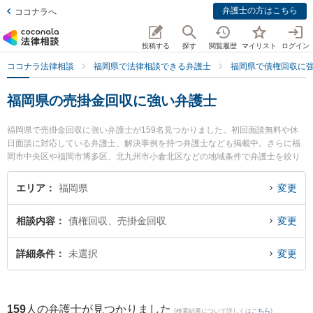
弁護士の方はこちら
ココナラへ
投稿する
探す
閲覧履歴
マイリスト
ログイン
ココナラ法律相談
福岡県で法律相談できる弁護士
福岡県で債権回収に
福岡県の売掛金回収に強い弁護士
福岡県で売掛金回収に強い弁護士が159名見つかりました。初回面談無料や休
日面談に対応している弁護士、解決事例を持つ弁護士なども掲載中。さらに福
岡市中央区や福岡市博多区、北九州市小倉北区などの地域条件で弁護士を絞り
込めます。債権回収に関係する売掛金回収や債権回収代行、債権の時効中断等
の細かな分野での絞り込み検索もでき便利です。特に瀬戸法律事務所の瀬戸 伸
エリア
福岡県
変更
一弁護士や弁護士法人RITA総合法律事務所 福岡事務所の村上 可奈弁護士、法律
事務所オネストの田中 祥太郎弁護士のプロフィール情報や弁護士費用、強みな
相談内容
債権回収、売掛金回収
変更
どが注目されています。『福岡県で土日や夜間に発生した売掛金回収のトラブ
ルを今すぐに弁護士に相談したい』『売掛金回収のトラブル解決の実績豊富な
近くの弁護士を検索したい』『初回相談無料で売掛金回収を法律相談できる福
詳細条件
未選択
変更
岡県内の弁護士に相談予約したい』などでお困りの相談者さんにおすすめで
す。
159
人の弁護士が見つかりました
(検索結果について詳しくは
こちら
)