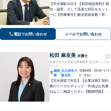
【羽犬塚駅10分】【初回相談無料】親
切・誠実、そして迅速な対応をモット
ーに【刑事事件】解決実績多数！即時
接見可。被害者感情にも配慮し、円滑
な解決を図ります【離婚問題】将来の
選択肢と法的権利を明確にし、納得の
電話でお問い合わせ
メールでお問い合わせ
いく決断ができるよう支援いたします
松田 麻友美
弁護士
弁護士法人大手町法律事務所 北九州ヘッドオ
フィス
福岡
北九州市小
営業時間：09:00~17:0
|
県
倉北区
0（平日）
【完全個室で対応】【企業法務】契約
書のリーガルチェック・作成はお気兼
ねなくご相談ください【離婚問題】不
貞慰謝料の請求する側・される側に双
方対応。離婚検討中でもお気軽にご相
談を【駐車場あり】