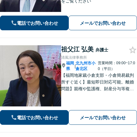
をご覧ください
電話でお問い合わせ
メールでお問い合わせ
祖父江 弘美
弁護士
清風法律事務所
福岡
北九州市小
営業時間：09:00~17:0
|
県
倉北区
0（平日）
【福岡地家裁小倉支部・小倉簡易裁判
所すぐ近く】最短即日対応可能。離婚
問題】親権や監護権、財産分与等複雑
化する問題に解決後も見据えたアドバ
イス【相続・遺言】総合商社での社会
人経験や調停委員の経験で培った調整
力と交渉力を強みに円満な相続へ。
電話でお問い合わせ
メールでお問い合わせ