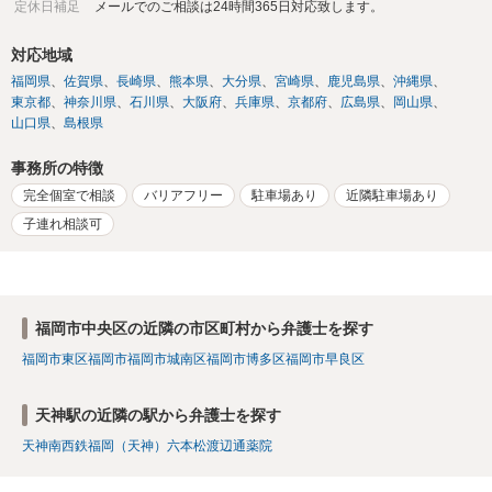
定休日補足
メールでのご相談は24時間365日対応致します。
対応地域
福岡県
佐賀県
長崎県
熊本県
大分県
宮崎県
鹿児島県
沖縄県
東京都
神奈川県
石川県
大阪府
兵庫県
京都府
広島県
岡山県
山口県
島根県
事務所の特徴
完全個室で相談
バリアフリー
駐車場あり
近隣駐車場あり
子連れ相談可
福岡市中央区の近隣の市区町村から弁護士を探す
福岡市東区
福岡市
福岡市城南区
福岡市博多区
福岡市早良区
天神駅の近隣の駅から弁護士を探す
天神南
西鉄福岡（天神）
六本松
渡辺通
薬院