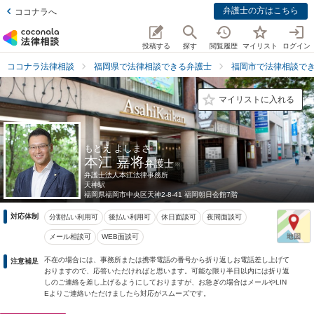
弁護士の方はこちら
ココナラへ
投稿する
探す
閲覧履歴
マイリスト
ログイン
ココナラ法律相談
福岡県で法律相談できる弁護士
福岡市で法律相談で
マイリストに入れる
もとえ よしまさ
本江 嘉将
弁護士
弁護士法人本江法律事務所
天神駅
福岡県
福岡市中央区天神2-8-41 福岡朝日会館7階
対応体制
分割払い利用可
後払い利用可
休日面談可
夜間面談可
メール相談可
WEB面談可
不在の場合には、事務所または携帯電話の番号から折り返しお電話差し上げて
注意補足
おりますので、応答いただければと思います。可能な限り半日以内には折り返
しのご連絡を差し上げるようにしておりますが、お急ぎの場合はメールやLIN
Eよりご連絡いただけましたら対応がスムーズです。