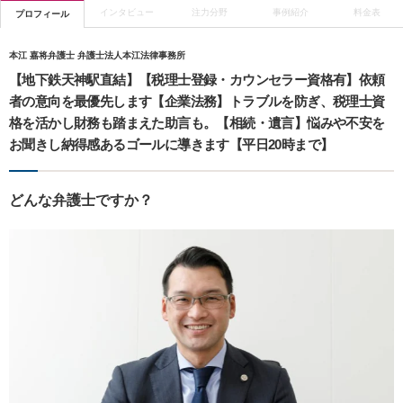
インタビュー
注力分野
事例紹介
料金表
プロフィール
本江 嘉将弁護士 弁護士法人本江法律事務所
【地下鉄天神駅直結】【税理士登録・カウンセラー資格有】依頼
者の意向を最優先します【企業法務】トラブルを防ぎ、税理士資
格を活かし財務も踏まえた助言も。【相続・遺言】悩みや不安を
お聞きし納得感あるゴールに導きます【平日20時まで】
どんな弁護士ですか？