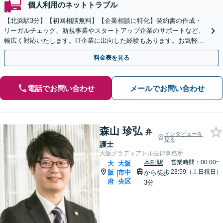
個人利用のネットトラブル
【北浜駅3分】【初回相談無料】【企業相談に特化】契約書の作成・
リーガルチェック、新規事業やスタートアップ企業のサポートなど、
幅広く対応いたします。IT企業に出向した経験もあります。お気軽に
ご相談ください。【電話相談可】【夜間・土日対応可】
料金表を見る
電話でお問い合わせ
メールでお問い合わせ
森山 珍弘
弁
インタビューを
見る
護士
大阪グラディアトル法律事務所
本町駅
営業時間：00:00~
大
大阪
23:59（土日祝日）
阪
市中
から徒歩
|
府
央区
3分