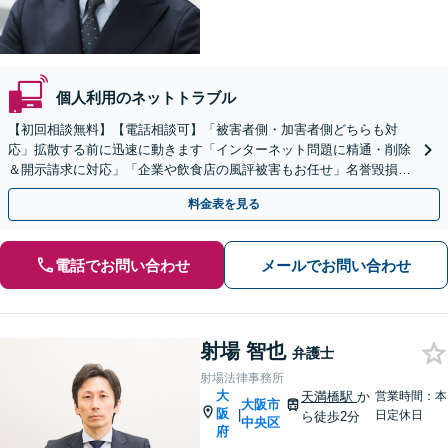
個人利用のネットトラブル
【初回相談無料】【電話相談可】「被害者側・加害者側どちらも対
応」拡散する前に迅速に動きます「インターネット問題に精通・削除
＆開示請求に対応」「企業や飲食店の風評被害もお任せ」名誉毀損に
対する損害賠償もお任せ【夜間・休日面談可】【全国対応】
料金表を見る
電話でお問い合わせ
メールでお問い合わせ
射場 智也
弁護士
射場法律事務所
大
天満橋駅
か
営業時間：本
大阪市
阪
|
日定休日
ら徒歩2分
中央区
府