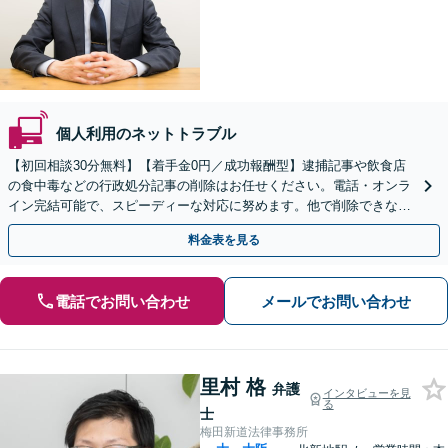
個人利用のネットトラブル
【初回相談30分無料】【着手金0円／成功報酬型】逮捕記事や飲食店
の食中毒などの行政処分記事の削除はお任せください。電話・オンラ
イン完結可能で、スピーディーな対応に努めます。他で削除できなか
った記事も当事務所へ一度ご相談を【天満橋駅2分】
料金表を見る
電話でお問い合わせ
メールでお問い合わせ
里村 格
弁護
インタビューを見
る
士
梅田新道法律事務所