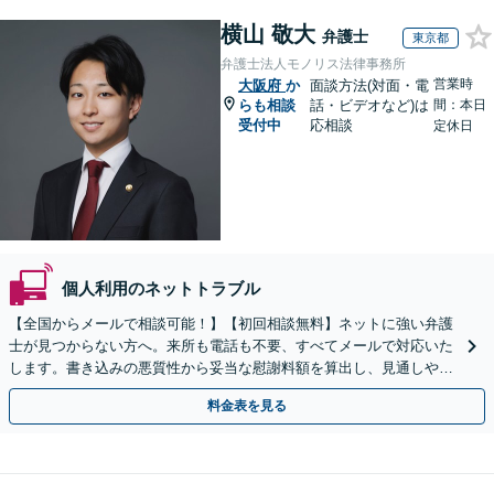
横山 敬大
弁護士
東京都
弁護士法人モノリス法律事務所
営業時
大阪府
か
面談方法(対面・電
らも相談
話・ビデオなど)は
間：本日
受付中
応相談
定休日
個人利用のネットトラブル
【全国からメールで相談可能！】【初回相談無料】ネットに強い弁護
士が見つからない方へ。来所も電話も不要、すべてメールで対応いた
します。書き込みの悪質性から妥当な慰謝料額を算出し、見通しや費
用面のリスクも包み隠さずお伝えしサポートします。
料金表を見る