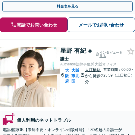
上げまで幅広く対応！【告訴・刑事事件｜休日夜間相談可】
料金表を見る
電話でお問い合わせ
メールでお問い合わせ
星野 有紀
弁
インタビューを
見る
護士
Authense法律事務所 大阪オフィス
大江橋駅
営業時間：00:00~
大
大阪
23:59（土日祝日）
阪
市北
から徒歩2
|
府
区
分
個人利用のネットトラブル
電話相談OK【来所不要・オンライン相談可能】「80名超の弁護士が