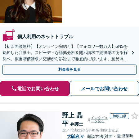
個人利用のネットトラブル
【初回面談無料】【オンライン完結可】【フォロワー数万人】SNSを
熟知した弁護士。スピーディな証拠分析＆開示請求で納得感のある解
決へ。損害賠償請求／交渉から訴訟まで徹底的に戦います。意見照会
書が届いた方もご相談ください【休日対応】
料金表を見る
電話でお問い合わせ
メールでお問い合わせ
野上 晶
和歌山県
インタビュ
ーを見る
平
弁護士
虎ノ門法律経済事務所 和歌山支店
営業時
大阪府
か
面談方法(対面・電