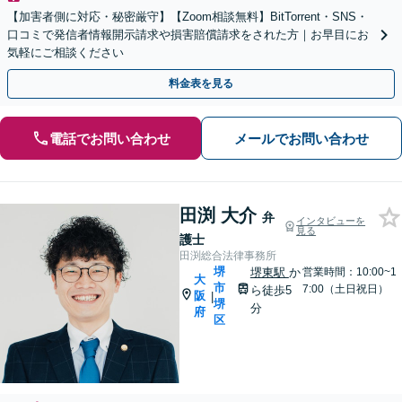
【加害者側に対応・秘密厳守】【Zoom相談無料】BitTorrent・SNS・
口コミで発信者情報開示請求や損害賠償請求をされた方｜お早目にお
気軽にご相談ください
料金表を見る
電話でお問い合わせ
メールでお問い合わせ
田渕 大介
弁
インタビューを
見る
護士
田渕総合法律事務所
堺
堺東駅
か
営業時間：10:00~1
大
市
7:00（土日祝日）
ら徒歩5
阪
|
堺
分
府
区