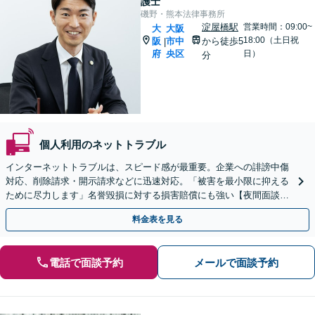
護士
磯野・熊本法律事務所
淀屋橋駅
営業時間：09:00~
大
大阪
18:00（土日祝
阪
市中
から徒歩5
|
府
央区
日）
分
個人利用のネットトラブル
インターネットトラブルは、スピード感が最重要。企業への誹謗中傷
対応、削除請求・開示請求などに迅速対応。「被害を最小限に抑える
ために尽力します」名誉毀損に対する損害賠償にも強い【夜間面談
可】【全国対応】
料金表を見る
電話で面談予約
メールで面談予約