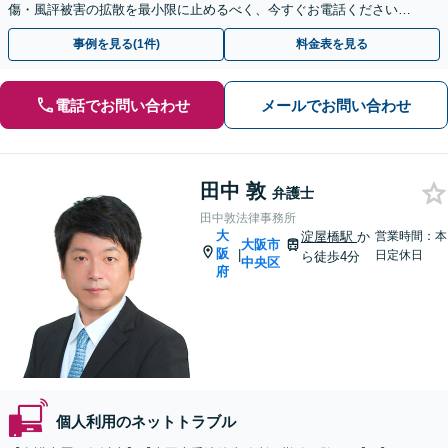
傷・風評被害の拡散を最小限に止めるべく、今すぐお電話ください。
情報削除に向けて全力を尽くします。
事例を見る(1件)
料金表を見る
電話でお問い合わせ
メールでお問い合わせ
田中 敦
弁護士
田中敦法律事務所
大
淀屋橋駅
か
営業時間：本
大阪市
阪
|
日定休日
ら徒歩4分
中央区
府
個人利用のネットトラブル