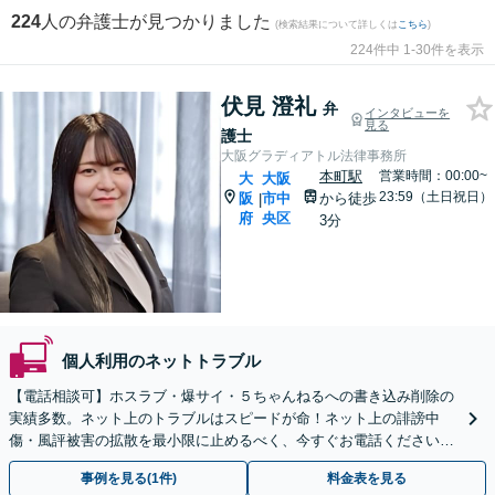
224
人の弁護士が見つかりました
(検索結果について詳しくは
こちら
)
224件中 1-30件を表示
伏見 澄礼
弁
インタビューを
見る
護士
大阪グラディアトル法律事務所
本町駅
営業時間：00:00~
大
大阪
23:59（土日祝日）
阪
市中
から徒歩
|
府
央区
3分
個人利用のネットトラブル
【電話相談可】ホスラブ・爆サイ・５ちゃんねるへの書き込み削除の
実績多数。ネット上のトラブルはスピードが命！ネット上の誹謗中
傷・風評被害の拡散を最小限に止めるべく、今すぐお電話ください。
情報削除に向けて全力を尽くします。
事例を見る(1件)
料金表を見る