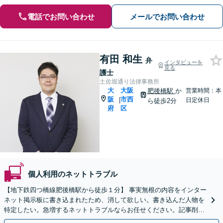
電話でお問い合わせ
メールでお問い合わせ
有田 和生
弁
インタビューを
見る
護士
土佐堀通り法律事務所
大
大阪
肥後橋駅
か
営業時間：本
阪
市西
|
日定休日
ら徒歩2分
府
区
個人利用のネットトラブル
【地下鉄四つ橋線肥後橋駅から徒歩１分】 事実無根の内容をインター
ネット掲示板に書き込まれたため、消して欲しい。書き込んだ人物を
特定したい。急増するネットトラブルならお任せください。記事削除
なら最短で数時間で解決も【メール／ビデオ相談可】