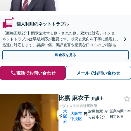
個人利用のネットトラブル
【西梅田駅2分】開示請求する側・された側、双方に対応。インター
ネットトラブルは早期対応が重要です。状況と意向を丁寧に整理し、
迅速に対応します。誹謗中傷、風評被害や悪質な口コミのご相談もお
任せください【オンライン面談OK】【夜間・休日相談可】
料金表を見る
電話でお問い合わせ
メールでお問い合わせ
比嘉 麻衣子
弁護士
エヴィス法律会計事務所
大
淀屋橋駅
か
営業時間：本
大阪市
阪
|
日定休日
ら徒歩2分
中央区
府