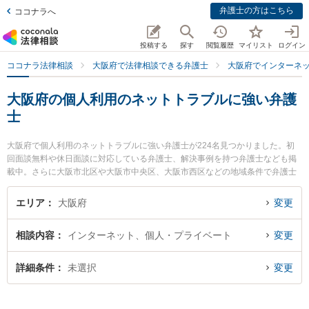
弁護士の方はこちら
ココナラへ
投稿する
探す
閲覧履歴
マイリスト
ログイン
ココナラ法律相談
大阪府で法律相談できる弁護士
大阪府でインターネ
大阪府の個人利用のネットトラブルに強い弁護
士
大阪府で個人利用のネットトラブルに強い弁護士が224名見つかりました。初
回面談無料や休日面談に対応している弁護士、解決事例を持つ弁護士なども掲
載中。さらに大阪市北区や大阪市中央区、大阪市西区などの地域条件で弁護士
を絞り込めます。インターネットに関係する誹謗中傷や名誉毀損、個人特定等
の細かな分野での絞り込み検索もでき便利です。特に大阪グラディアトル法律
エリア
大阪府
変更
事務所の伏見 澄礼弁護士や堀田法律特許税務事務所の堀田 善之弁護士、Authe
nse法律事務所 大阪オフィスの星野 有紀弁護士のプロフィール情報や弁護士費
相談内容
インターネット、個人・プライベート
変更
用、強みなどが注目されています。『大阪府で土日や夜間に発生した個人利用
のネットトラブルのトラブルを今すぐに弁護士に相談したい』『個人利用のネ
ットトラブルのトラブル解決の実績豊富な近くの弁護士を検索したい』『初回
詳細条件
未選択
変更
相談無料で個人利用のネットトラブルを法律相談できる大阪府内の弁護士に相
談予約したい』などでお困りの相談者さんにおすすめです。