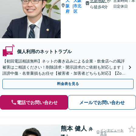
大
大阪
北新地駅
か
営業時間：本
阪
市北
|
日定休日
ら徒歩4分
府
区
個人利用のネットトラブル
【初回電話相談無料】ネットの書き込みによる企業・飲食店への風評
被害はご相談ください！削除請求・開示請求のご依頼も対応します｜
誹謗中傷・名誉棄損もお任せ【被害者・加害者どちらも対応】【Zoo
ｍ相談可】【完全個室】【大阪天満宮駅すぐ】
料金表を見る
電話でお問い合わせ
メールでお問い合わせ
熊本 健人
弁
インタビューを
見る