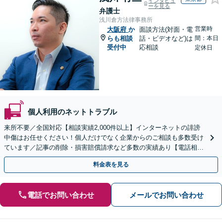
インタビュ
ーを見る
弁護士
浅川倉方法律事務所
営業時
大阪府
か
面談方法(対面・電
らも相談
話・ビデオなど)は
間：本日
受付中
応相談
定休日
個人利用のネットトラブル
来所不要／全国対応【相談実績2,000件以上】インターネットの誹謗
中傷はお任せください！個人だけでなく企業からのご相談も多数受け
ています／記事の削除・損害賠償請求など多数の実績あり【電話相談
可】【初回相談無料】【夜間休日面談可】
料金表を見る
電話でお問い合わせ
メールでお問い合わせ