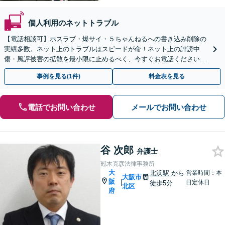
個人利用のネットトラブル
【電話相談可】ホスラブ・爆サイ・５ちゃんねるへの書き込み削除の
実績多数。ネット上のトラブルはスピードが命！ネット上の誹謗中
傷・風評被害の拡散を最小限に止めるべく、今すぐお電話ください。
情報削除に向けて全力を尽くします。
事例を見る(1件)
料金表を見る
電話でお問い合わせ
メールでお問い合わせ
谷 次郎
弁護士
冠木克彦法律事務所
大
北浜駅
から
営業時間：本
大阪市
阪
|
日定休日
徒歩5分
北区
府