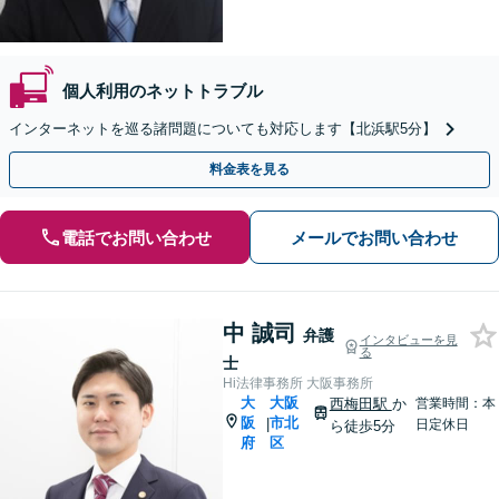
個人利用のネットトラブル
インターネットを巡る諸問題についても対応します【北浜駅5分】
料金表を見る
電話でお問い合わせ
メールでお問い合わせ
中 誠司
弁護
インタビューを見
る
士
Hi法律事務所 大阪事務所
大
大阪
西梅田駅
か
営業時間：本
阪
市北
|
日定休日
ら徒歩5分
府
区