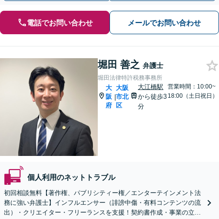
電話でお問い合わせ
メールでお問い合わせ
堀田 善之
弁護士
堀田法律特許税務事務所
大江橋駅
営業時間：10:00~
大
大阪
18:00（土日祝日）
阪
市北
から徒歩3
|
府
区
分
個人利用のネットトラブル
初回相談無料【著作権、パブリシティー権／エンターテインメント法
務に強い弁護士】インフルエンサー（誹謗中傷・有料コンテンツの流
出）・クリエイター・フリーランスを支援！契約書作成・事業の立ち