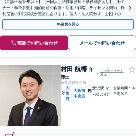
【弁護士歴15年以上】【米国大手法律事務所の勤務経験あり】【セミ
ナー・執筆多数】知的財産の保護・活用の戦略、ライセンス契約、権
利侵害の対応実績が豊富にあります。個人・法人問わず、お困りの際
はお気軽にご相談ください。【淀屋橋5分】
料金表を見る
電話でお問い合わせ
メールでお問い合わせ
村田 航椰
弁
インタビューを
見る
護士
蒼星法律事務所
大
北浜駅
か
営業時間：本
大阪市
阪
|
日定休日
ら徒歩4分
中央区
府