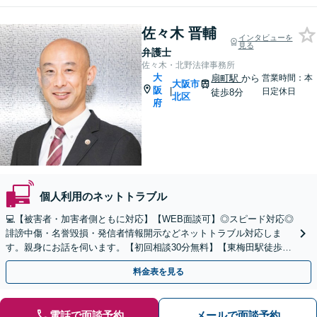
佐々木 晋輔
インタビューを
見る
弁護士
佐々木・北野法律事務所
大
扇町駅
から
営業時間：本
大阪市
阪
|
日定休日
徒歩8分
北区
府
個人利用のネットトラブル
💻【被害者・加害者側ともに対応】【WEB面談可】◎スピード対応◎
誹謗中傷・名誉毀損・発信者情報開示などネットトラブル対応しま
す。親身にお話を伺います。【初回相談30分無料】【東梅田駅徒歩10
分】【弁護士歴15年以上】
料金表を見る
電話で面談予約
メールで面談予約