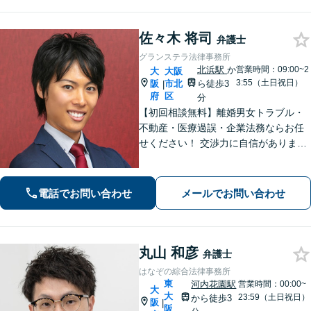
佐々木 将司
弁護士
グランステラ法律事務所
北浜駅
か
営業時間：09:00~2
大
大阪
3:55（土日祝日）
阪
市北
ら徒歩3
|
府
区
分
【初回相談無料】離婚男女トラブル・
不動産・医療過誤・企業法務ならお任
せください！ 交渉力に自信がありま
す！独自のテクニックを活かしてスピ
ーディーに対応いたします！【当日・
休日・夜間面談可】
電話でお問い合わせ
メールでお問い合わせ
丸山 和彦
弁護士
はなぞの綜合法律事務所
東
河内花園駅
営業時間：00:00~
大
大
23:59（土日祝日）
から徒歩3
阪
|
阪