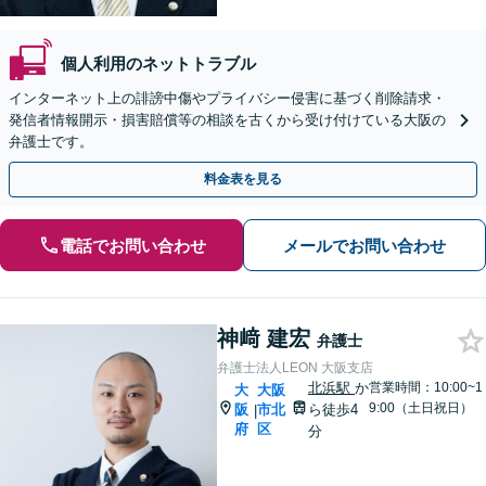
個人利用のネットトラブル
インターネット上の誹謗中傷やプライバシー侵害に基づく削除請求・
発信者情報開示・損害賠償等の相談を古くから受け付けている大阪の
弁護士です。
料金表を見る
電話でお問い合わせ
メールでお問い合わせ
神﨑 建宏
弁護士
弁護士法人LEON 大阪支店
北浜駅
か
営業時間：10:00~1
大
大阪
9:00（土日祝日）
阪
市北
ら徒歩4
|
府
区
分