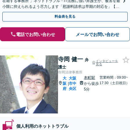
在籍する事務所 」ネットトラブル・IT法務に強い弁護士が、被害を最
小限に抑えられるよう尽力します「慰謝料請求は早期の対応を」【完
全個室／秘密厳守】
料金表を見る
電話でお問い合わせ
メールでお問い合わせ
寺岡 健一
弁
インタビューを
見る
護士
寺岡法律事務所
本町駅
営業時間：09:00~
大
大阪
17:30（土日祝日）
阪
市中
から徒歩
|
府
央区
5分
個人利用のネットトラブル