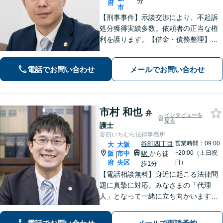
分
府
市
【刑事事件】示談交渉により、不起訴
処分獲得実績多数。依頼者の正当な権
利を護ります。【借金・債務整理】借
金問題の解決実績多数。【離婚・男女
問題】不貞慰謝料の獲得、減額実績多
電話でお問い合わせ
メールでお問い合わせ
数。独りで悩まず、先ずはお話をお聞
かせ下さい。【土日・夜間対応可】
市村 和也
弁
インタビューを
見る
護士
谷四いちむら法律事務所
谷町四丁目
営業時間：09:00
大
大阪
~20:00（土日祝
阪
市中
駅
から徒
|
府
央区
日）
歩1分
【電話相談無料】身近に起こる法律問
題に真摯に対応。みなさまの「代理
人」となって一緒に立ち向かいます
【離婚・男女問題】離婚後の生活を見
据えたサポート【相続・遺言】他士業