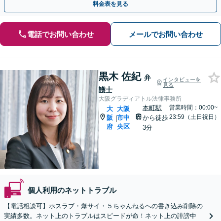
料金表を見る
電話でお問い合わせ
メールでお問い合わせ
黒木 佐紀
弁
インタビューを
見る
護士
大阪グラディアトル法律事務所
本町駅
営業時間：00:00~
大
大阪
23:59（土日祝日）
阪
市中
から徒歩
|
府
央区
3分
個人利用のネットトラブル
【電話相談可】ホスラブ・爆サイ・５ちゃんねるへの書き込み削除の
実績多数。ネット上のトラブルはスピードが命！ネット上の誹謗中