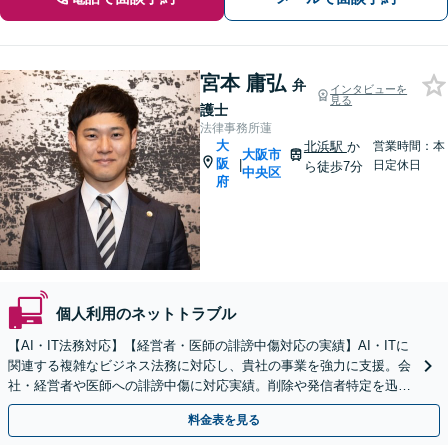
宮本 庸弘
弁
インタビューを
見る
護士
法律事務所蓮
大
北浜駅
か
営業時間：本
大阪市
阪
|
日定休日
ら徒歩7分
中央区
府
個人利用のネットトラブル
【AI・IT法務対応】【経営者・医師の誹謗中傷対応の実績】AI・ITに
関連する複雑なビジネス法務に対応し、貴社の事業を強力に支援。会
社・経営者や医師への誹謗中傷に対応実績。削除や発信者特定を迅速
に実現し、貴社の名誉とブランドを死守します
料金表を見る