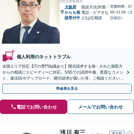
Sfil法律事務所
営業時間：07:
大阪府
面談方法(対面・
からも相
電話・ビデオな
00~21:59（土
談受付中
ど)は応相談
日祝日）
個人利用のネットトラブル
全国エリア対応【ITの専門知識あり】開示請求する側・された側双方
からの相談にスピーディーに対応。SNSでの誹謗中傷、悪質なコメン
ト、違法DLやアップロード、開示請求が届いた等、ご相談ください
【WEB面談OK&解決実績豊富】【千葉中央駅4分】
料金表を見る
電話でお問い合わせ
メールでお問い合わせ
浅川 有三
東京都