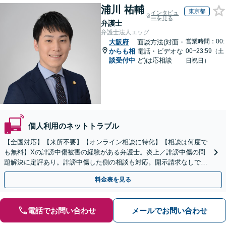
浦川 祐輔
東京都
インタビュ
ーを見る
弁護士
弁護士法人エッグ
営業時間：00:
大阪府
面談方法(対面・
からも相
電話・ビデオな
00~23:59（土
談受付中
ど)は応相談
日祝日）
個人利用のネットトラブル
【全国対応】【来所不要】【オンライン相談に特化】【相談は何度で
も無料】Xの誹謗中傷被害の経験がある弁護士。炎上／誹謗中傷の問
題解決に定評あり。誹謗中傷した側の相談も対応。開示請求なしで本
人の特定ができる場合もあり。
料金表を見る
電話でお問い合わせ
メールでお問い合わせ