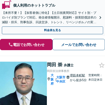
個人利用のネットトラブル
【来所不要！】【加害者側に特化】【土日祝夜間対応】サイト別・プ
ロバイダ別プランで対応。発信者情報開示、慰謝料・損害賠償請求の
減額・排斥、刑事告訴、示談交渉、トレント、リベンジポルノの実績
多数！企業・飲食店の風評被害も対応【堺東駅5分】
料金表を見る
電話でお問い合わせ
メールでお問い合わせ
岡田 崇
弁護士
岡田崇法律事務所
大
堺筋本町駅
営業時間：
大阪市
阪
|
本日定休日
から徒歩5分
中央区
府