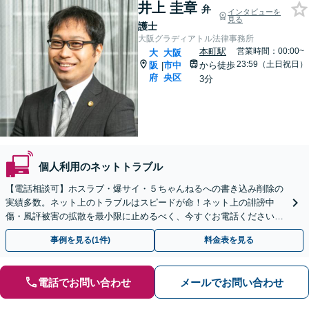
井上 圭章
弁
インタビューを
見る
護士
大阪グラディアトル法律事務所
本町駅
営業時間：00:00~
大
大阪
23:59（土日祝日）
阪
市中
から徒歩
|
府
央区
3分
個人利用のネットトラブル
【電話相談可】ホスラブ・爆サイ・５ちゃんねるへの書き込み削除の
実績多数。ネット上のトラブルはスピードが命！ネット上の誹謗中
傷・風評被害の拡散を最小限に止めるべく、今すぐお電話ください。
情報削除に向けて全力を尽くします。
事例を見る(1件)
料金表を見る
電話でお問い合わせ
メールでお問い合わせ