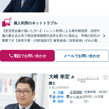
個人利用のネットトラブル
【意見照会書が届いた方へ】トレント利用による著作権侵害、誹謗中
傷の書き込み等で発信者情報開示請求を受けた場合は、早期の対応が
重要です【来所不要・LINE相談可】被害者側／加害者側いずれの案件
も対応実績多数【初回相談30分無料】
電話でお問い合わせ
メールでお問い合わせ
大崎 幸宏
弁
インタビューを
見る
護士
冬夏法律事務所
淀屋橋駅
営業時間：09:00~
大
大阪
18:00（土日祝
阪
市中
から徒歩3
|
府
央区
日）
分