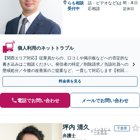
らも相談
話・ビデオなど)は
間：本日
受付中
応相談
定休日
個人利用のネットトラブル
【関西エリア対応】従業員からの、口コミや掲示板などへの否定的な
書き込みはご相談ください。発信者の特定／削除請求／当該社員への
懲戒処分／今後の改善策のご提案など、一貫して対応します【初回相
談30分無料】書き込みを行わせない職場環境整備にも注力
料金表を見る
電話でお問い合わせ
メールでお問い合わせ
坪内 清久
千葉県
インタビュ
ーを見る
弁護士