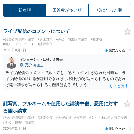
新着順
回答数が多い順
役にたった順
ライブ配信のコメントについて
#発信者情報開示請求
#炎上対策
#訴訟・損害賠償請求
#被害者
#個人・プライベート
#誹謗中傷
2026年8月7日
役にたった
1
インターネットに強い弁護士
泉 亮介
弁護士
ライブ配信のコメントであっても，そのコメントがされた日時や，ラ
イブ配信のURL等が証明できれば，権利侵害が認められるものであれ
ば開示請求が認められる可能性はあるでしょう。
顔写真、フルネームを使用した誹謗中傷、悪用に対す
る開示請求
#発信者情報開示請求
#誹謗中傷
#名誉毀損
#被害者
#ネット上の個人特定被害
#訴訟・損害賠償請求
2026年8月5日
役にたった
1