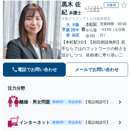
黒木 佐
大阪府
インタビュ
ーを見る
紀
弁護士
大阪グラディアトル法律事務所
本町駅
営業時間：00:00
大
大阪
~23:59（土日祝
阪
市中
から徒
|
府
央区
日）
歩3分
【本町駅3分】【初回相談無料】若
手ならではのフットワークの軽さを
活かしつつ、依頼者に寄り添い二人
三脚で解決まで進んでまいります。
依頼者に安心感を持っていただくた
電話でお問い合わせ
メールでお問い合わせ
めに、常に丁寧なコミュニケーショ
ンを心がけております。
注力分野
離婚・男女問題
【電話相談可】不
事例8件
料金表有
倫・浮気の慰謝料
請求・財産分与・
養育費・親権等、
インターネット
【電話相談可】ホ
事例9件
料金表有
離婚に関するご相
スラブ・爆サイ・