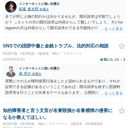
インターネットに強い弁護士
稲葉 進太郎
弁護士
全てが同じ人物の犯行かは分かりませんが、開示請求は可能でしょう
か？ →５ｃｈの方の開示請求は内容からして難しいでしょう。 XとIns
tagramの方は内容からして開示請求ができる可能性が高いでしょう。
ただ、アカウントが削除されていると開示請求は失敗する可能性が高
いでしょう。７月中にアカウントが削除されている場合、今から進め
ても失敗する可能性が高いように思われます。 相手を特定できた場
SNSでの誹謗中傷と金銭トラブル、法的対応の相談
合、相手に全ての弁護士費用を負担させることは可能でしょうか？ →
#誹謗中傷
#名誉毀損
#被害者
#個人・プライベート
訴訟外の交渉で相手方が認めれば負担させることができるでしょう。
2026年8月4日
役にたった
2
訴訟で判決となった場合は、実際の弁護士費用が認められる場合と認
められない場合があり何ともいえないところでしょう。
インターネットに強い弁護士
泉 亮介
弁護士
実際にその人が権利侵害行為をしたと認められるものであり，それが
証明できる証拠があるということであれば，開示請求を経ずに慰謝料
請求等を行うことが出来るケースもあります。 公開相談の場では回答
は難しいかと思われますので，お手持ちの証拠資料を持参の上弁護士
に個別に相談されると良いでしょう。
知的障害者と言う文言が名誉毀損か名誉感情の侵害に
なるか教えてほしい。
#誹謗中傷
#名誉毀損
#個人・プライベート
#被害者
#肖像権侵害