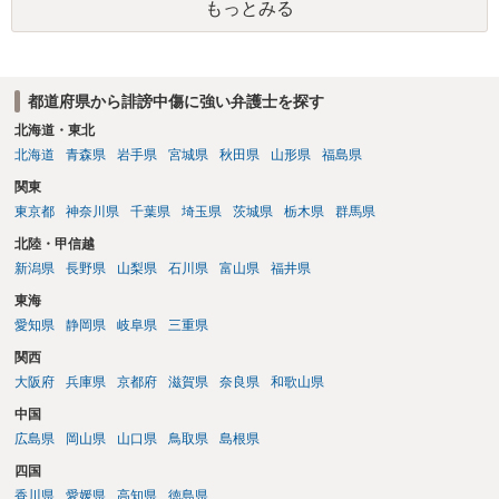
もっとみる
は、アカウントの登録メールに意見照会がなされます。 また、された
場合賠償金はいくらでしょうか。 →ケースバイケースであり、数万円
から１００万単位まで様々でしょう。裁判外であれば交渉して相手方
の請求額から減額することを試みることとなるでしょう。
都道府県から誹謗中傷に強い弁護士を探す
北海道・東北
北海道
青森県
岩手県
宮城県
秋田県
山形県
福島県
関東
東京都
神奈川県
千葉県
埼玉県
茨城県
栃木県
群馬県
北陸・甲信越
新潟県
長野県
山梨県
石川県
富山県
福井県
東海
愛知県
静岡県
岐阜県
三重県
関西
大阪府
兵庫県
京都府
滋賀県
奈良県
和歌山県
中国
広島県
岡山県
山口県
鳥取県
島根県
四国
香川県
愛媛県
高知県
徳島県