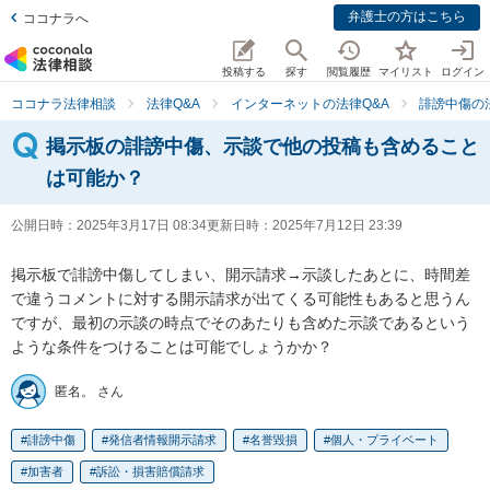
弁護士の方はこちら
ココナラへ
投稿する
探す
閲覧履歴
マイリスト
ログイン
ココナラ法律相談
法律Q&A
インターネットの法律Q&A
誹謗中傷の
掲示板の誹謗中傷、示談で他の投稿も含めること
は可能か？
公開日時：
2025年3月17日 08:34
更新日時：
2025年7月12日 23:39
掲示板で誹謗中傷してしまい、開示請求→示談したあとに、時間差
で違うコメントに対する開示請求が出てくる可能性もあると思うん
ですが、最初の示談の時点でそのあたりも含めた示談であるという
ような条件をつけることは可能でしょうかか？
匿名。 さん
誹謗中傷
発信者情報開示請求
名誉毀損
個人・プライベート
加害者
訴訟・損害賠償請求