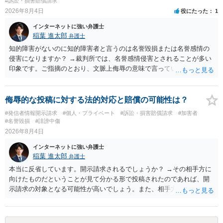
#訴訟・損害賠償請求
2026年8月4日
役にたった
1
インターネットに強い弁護士
稲葉 進太郎
弁護士
知的障害がないのに知的障害者と言うのは名誉毀損または名誉感情の
侵害になりますか？ →裁判所では、名誉感情侵害とされることが多い
印象です。ご指摘のとおり、文脈上侮辱の意味で言っている点も加味
されていると思います。
侮辱的な投稿に対する法的対応と賠償の可能性は？
#発信者情報開示請求
#個人・プライベート
#訴訟・損害賠償請求
#加害者
#名誉毀損
#誹謗中傷
2026年8月4日
インターネットに強い弁護士
稲葉 進太郎
弁護士
本当に反省しています。開示請求されるでしょうか？ →その相手方に
向けたものだということが見て分かる形で投稿されたのであれば、開
示請求の対象となる可能性が高いでしょう。また、相手方の投稿した
文章からすると、実際に発信者情報開示請求がなされる可能性がある
と存じます。発信者情報開示請求が進むと、投稿に使った回線の契約
者のところに、意見照会がなされます。アカウント情報開示の場合