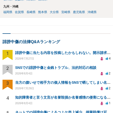
九州・沖縄
福岡県
佐賀県
長崎県
熊本県
大分県
宮崎県
鹿児島県
沖縄県
誹謗中傷の法律Q&Aランキング
1
誹謗中傷に当たる内容を投稿したかもしれない。開示請求や民事刑事裁判に発展しうるのか教えて欲しい。
4
2026年7月27日
2
SNSでの誹謗中傷と金銭トラブル、法的対応の相談
2
2026年8月4日
3
当方の腹いせで相手方の個人情報をSNSで晒してしまい名誉毀損させてしまったかもしれない
2
2026年7月29日
4
知的障害者と言う文言が名誉毀損か名誉感情の侵害になるか教えてほしい。
1
2026年8月4日
5
ネットでの誹謗中傷によるコミケ売上減少、損害賠償は可能か？