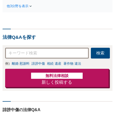
談はおまかせくだ
５ちゃんねるへの
さい。依頼者様の
他3分野を表示
書き込み削除の実
お気持ちを充分に
績多数。ネット上
汲み取り、納得の
のトラブルはスピ
いく解決を目指し
ードが命！ネット
ます。
上の誹謗中傷・風
評被害の拡散を最
法律Q&Aを探す
小限に止めるべ
く、今すぐお電話
ください。情報削
検索
除に向けて全力を
尽くします。
例）
離婚 慰謝料
誹謗中傷
相続 遺産
著作物 違法
無料法律相談
新しく投稿する
誹謗中傷の法律Q&A