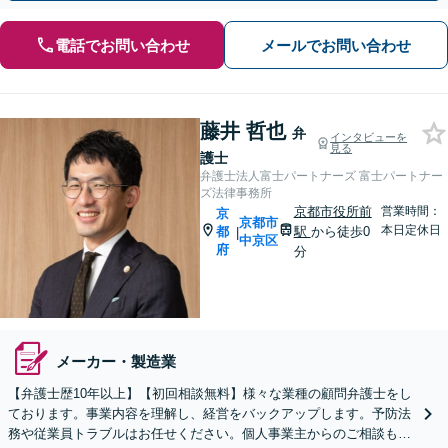
電話でお問い合わせ
メールでお問い合わせ
藤井 哲也
弁
インタビューを
見る
護士
弁護士法人富士パートナーズ 富士パートナー
ズ法律事務所
京都市役所前
営業時間：
京
京都市
本日定休日
都
駅
から徒歩0
|
中京区
府
分
メーカー・製造業
【弁護士歴10年以上】【初回相談無料】様々な業種の顧問弁護士をし
ております。事業内容を理解し、経営をバックアップします。予防法
務や従業員トラブルはお任せください。個人事業主からのご相談も可