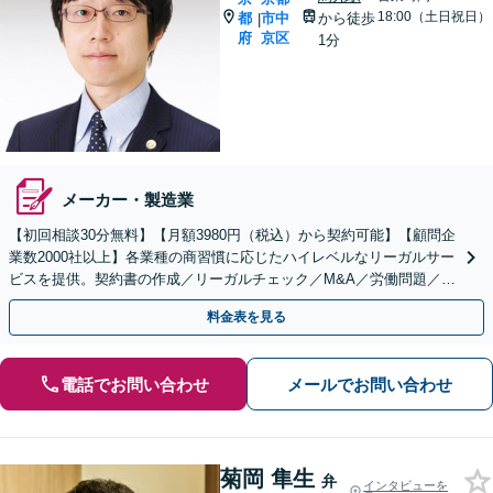
18:00（土日祝日）
都
市中
から徒歩
|
府
京区
1分
メーカー・製造業
【初回相談30分無料】【月額3980円（税込）から契約可能】【顧問企
業数2000社以上】各業種の商習慣に応じたハイレベルなリーガルサー
ビスを提供。契約書の作成／リーガルチェック／M&A／労働問題／知
的財産等、お任せください【他士業連携可能】
料金表を見る
電話でお問い合わせ
メールでお問い合わせ
菊岡 隼生
弁
インタビューを