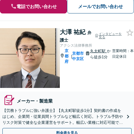
電話でお問い合わせ
メールでお問い合わせ
大澤 祐紀
弁
インタビューを
見る
護士
アクシス法律事務所
京
丸太町駅
か
営業時間：本
京都市
都
|
日定休日
ら徒歩1分
中京区
府
メーカー・製造業
【労務トラブルに強い弁護士】【丸太町駅徒歩1分】契約書の作成を
はじめ、企業間・従業員間トラブルなど幅広く対応。トラブル予防や
リスク対策で健全な企業運営をサポート。幅広い業種に対応可能で
す。お気軽にご相談ください。【Web面談可】
料金表を見る