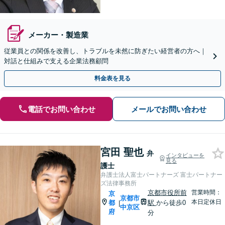
メーカー・製造業
従業員との関係を改善し、トラブルを未然に防ぎたい経営者の方へ｜
対話と仕組みで支える企業法務顧問
料金表を見る
電話でお問い合わせ
メールでお問い合わせ
宮田 聖也
弁
インタビューを
見る
護士
弁護士法人富士パートナーズ 富士パートナー
ズ法律事務所
京都市役所前
営業時間：
京
京都市
本日定休日
都
駅
から徒歩0
|
中京区
府
分