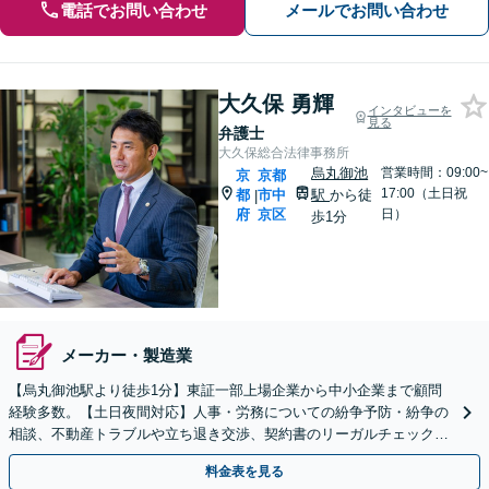
電話でお問い合わせ
メールでお問い合わせ
大久保 勇輝
インタビューを
見る
弁護士
大久保総合法律事務所
烏丸御池
営業時間：09:00~
京
京都
17:00（土日祝
都
市中
駅
から徒
|
府
京区
日）
歩1分
メーカー・製造業
【烏丸御池駅より徒歩1分】東証一部上場企業から中小企業まで顧問
経験多数。【土日夜間対応】人事・労務についての紛争予防・紛争の
相談、不動産トラブルや立ち退き交渉、契約書のリーガルチェックな
どご相談ください。
料金表を見る