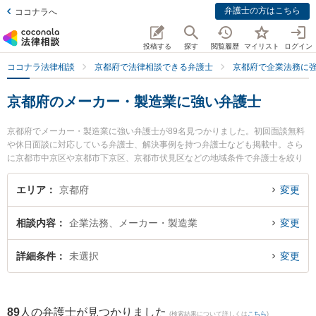
弁護士の方はこちら
ココナラへ
投稿する
探す
閲覧履歴
マイリスト
ログイン
ココナラ法律相談
京都府で法律相談できる弁護士
京都府で企業法務に
京都府のメーカー・製造業に強い弁護士
京都府でメーカー・製造業に強い弁護士が89名見つかりました。初回面談無料
や休日面談に対応している弁護士、解決事例を持つ弁護士なども掲載中。さら
に京都市中京区や京都市下京区、京都市伏見区などの地域条件で弁護士を絞り
込めます。企業法務に関係する顧問弁護士契約や契約書作成・リーガルチェッ
ク、雇用契約書・就業規則作成等の細かな分野での絞り込み検索もでき便利で
エリア
京都府
変更
す。特に弁護士法人賢誠総合法律事務所の国府 拓矢弁護士やアクシス法律事務
所の大澤 祐紀弁護士、西谷・三田村法律事務所の三田村 智彦弁護士のプロフィ
相談内容
企業法務、メーカー・製造業
変更
ール情報や弁護士費用、強みなどが注目されています。『京都府で土日や夜間
に発生したメーカー・製造業のトラブルを今すぐに弁護士に相談したい』『メ
ーカー・製造業のトラブル解決の実績豊富な近くの弁護士を検索したい』『初
詳細条件
未選択
変更
回相談無料でメーカー・製造業を法律相談できる京都府内の弁護士に相談予約
したい』などでお困りの相談者さんにおすすめです。
89
人の弁護士が見つかりました
(検索結果について詳しくは
こちら
)