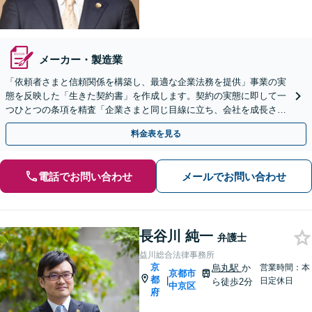
メーカー・製造業
「依頼者さまと信頼関係を構築し、最適な企業法務を提供」事業の実
態を反映した「生きた契約書」を作成します。契約の実態に即して一
つひとつの条項を精査「企業さまと同じ目線に立ち、会社を成長させ
るために必要なリーガルサービスを余すことなく提供」
料金表を見る
電話でお問い合わせ
メールでお問い合わせ
長谷川 純一
弁護士
益川総合法律事務所
京
烏丸駅
か
営業時間：本
京都市
都
|
日定休日
ら徒歩2分
中京区
府