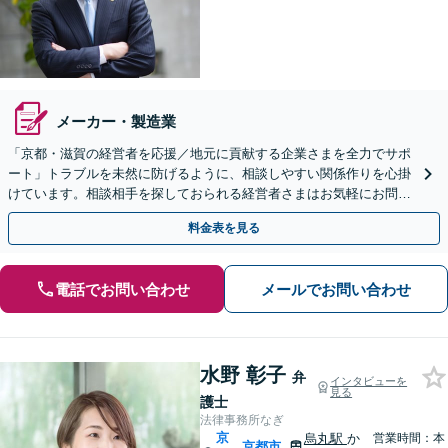
メーカー・製造業
「京都・滋賀の経営者を応援／地元に貢献する企業さまを全力でサポ
ート」トラブルを未然に防げるように、相談しやすい関係作りを心掛
けています。相談相手を探しておられる経営者さまはお気軽にお問合
せください【休日・夜間相談あり】
料金表を見る
電話でお問い合わせ
メールでお問い合わせ
水野 彰子
弁
インタビューを
見る
護士
法律事務所なぎ
京
烏丸駅
か
営業時間：本
京都市