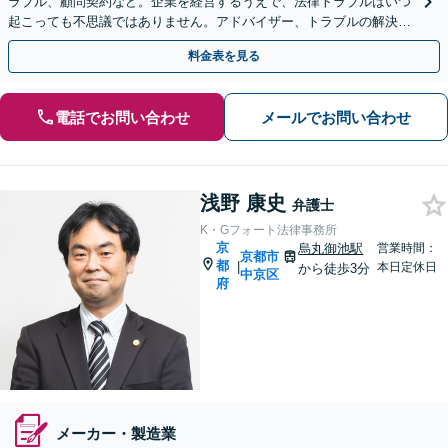
ラブル、顧問契約など。企業を経営するうえで、法律トラブルはいつ
起こっても不思議ではありません。アドバイザー、トラブルの解決窓
口として、経営を法的側面よりサポート
料金表を見る
電話でお問い合わせ
メールでお問い合わせ
浅野 康史
弁護士
K・Gフォート法律事務所
京
烏丸御池駅
営業時間：
京都市
都
|
本日定休日
から徒歩3分
中京区
府
メーカー・製造業