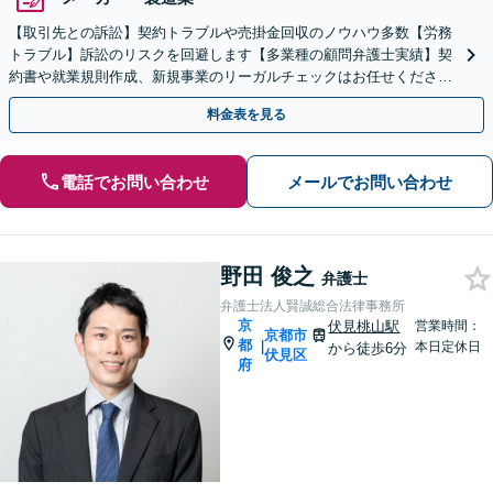
【取引先との訴訟】契約トラブルや売掛金回収のノウハウ多数【労務
トラブル】訴訟のリスクを回避します【多業種の顧問弁護士実績】契
約書や就業規則作成、新規事業のリーガルチェックはお任せくださ
い。単発のご依頼OK。
料金表を見る
電話でお問い合わせ
メールでお問い合わせ
野田 俊之
弁護士
弁護士法人賢誠総合法律事務所
京
伏見桃山駅
営業時間：
京都市
都
|
本日定休日
から徒歩6分
伏見区
府