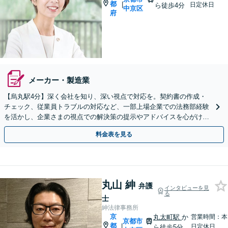
都
|
日定休日
ら徒歩4分
中京区
府
メーカー・製造業
【烏丸駅4分】深く会社を知り、深い視点で対応を。契約書の作成・
チェック、従業員トラブルの対応など、一部上場企業での法務部経験
を活かし、企業さまの視点での解決策の提示やアドバイスを心がけま
す。【初回相談無料】【Web面談OK】
料金表を見る
丸山 紳
弁護
インタビューを見
る
士
紳法律事務所
京
丸太町駅
か
営業時間：本
京都市
都
|
日定休日
ら徒歩5分