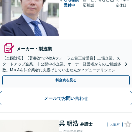
受付中
応相談
定休日
メーカー・製造業
【全国対応】【著書2作がM&Aフォーラム賞正賞受賞】上場企業、ス
タートアップ企業、非公開中小企業、オーナー経営者からのご相談多
数。M＆Aを仲介業者に丸投げしていませんか？デューデリジェンス
や契約書作成・交渉はお任せください【初回無料】
料金表を見る
メールでお問い合わせ
呉 明浩
弁護士
大阪府
一道法律事務所