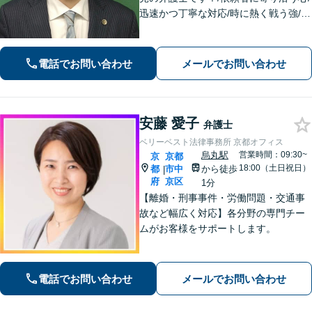
迅速かつ丁寧な対応/時に熱く戦う強/解
決実績2000件以上
電話でお問い合わせ
メールでお問い合わせ
安藤 愛子
弁護士
ベリーベスト法律事務所 京都オフィス
烏丸駅
営業時間：09:30~
京
京都
18:00（土日祝日）
都
市中
から徒歩
|
府
京区
1分
【離婚・刑事事件・労働問題・交通事
故など幅広く対応】各分野の専門チー
ムがお客様をサポートします。
電話でお問い合わせ
メールでお問い合わせ