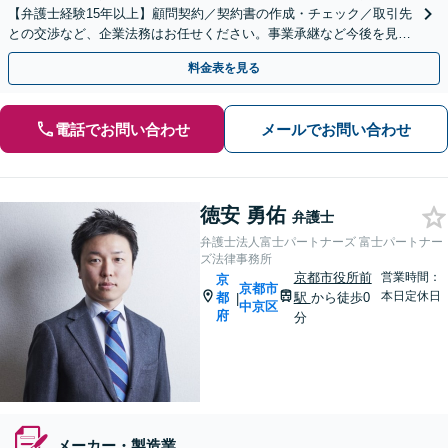
【弁護士経験15年以上】顧問契約／契約書の作成・チェック／取引先
との交渉など、企業法務はお任せください。事業承継など今後を見据
えたご相談も承ります【烏丸駅3分】【Web面談可】
料金表を見る
電話でお問い合わせ
メールでお問い合わせ
徳安 勇佑
弁護士
弁護士法人富士パートナーズ 富士パートナー
ズ法律事務所
京都市役所前
営業時間：
京
京都市
本日定休日
都
駅
から徒歩0
|
中京区
府
分
メーカー・製造業