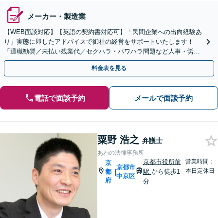
メーカー・製造業
【WEB面談対応】【英語の契約書対応可】「民間企業への出向経験あ
り」実態に即したアドバイスで御社の経営をサポートいたします！
「退職勧奨／未払い残業代／セクハラ・パワハラ問題など人事・労務
の対応も可能」【休日・夜間相談可】
料金表を見る
電話で面談予約
メールで面談予約
粟野 浩之
弁護士
あわの法律事務所
京都市役所前
営業時間：
京
京都市
本日定休日
都
駅
から徒歩1
|
中京区
府
分