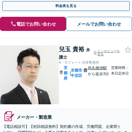
【休日・夜間相談可】【京都市役所前駅5分】
料金表を見る
電話でお問い合わせ
メールでお問い合わせ
兒玉 貴裕
弁
インタビューを
見る
護士
K・Gフォート法律事務所
京
烏丸御池駅
営業時間：
京都市
都
|
本日定休日
から徒歩3分
中京区
府
メーカー・製造業
【電話相談可】【初回相談無料】契約書の作成、労働問題、企業間ト