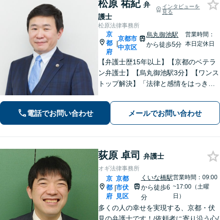
松原 祐紀
弁
インタビューを
見る
護士
松原法律事務所
京
烏丸御池駅
営業時間：
京都市
都
|
本日定休日
から徒歩5分
中京区
府
【弁護士歴15年以上】【京都のベテラ
ン弁護士】【烏丸御池駅3分】【ワンス
トップ解決】「法律と感情をはっきり
分けたスタイル」で問題解決へ。離婚
問題、新型コロナが原因の借金、不動
電話でお問い合わせ
メールでお問い合わせ
産問題なども幅広く対応【女性弁護士
も在籍】【初回相談30分無料】
荻原 卓司
弁護士
オギ法律事務所
くいな橋駅
営業時間：09:00
京
京都
~17:00（土曜
都
市伏
から徒歩6
|
府
見区
日）
分
多くの人の幸せを実現する、京都・伏
見の弁護士です！/依頼者に寄り沿う心/