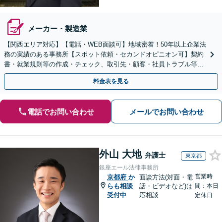
メーカー・製造業
【関西エリア対応】【電話・WEB面談可】地域密着！50年以上企業法
務の実績のある事務所【スポット依頼・セカンドオピニオン可】契約
書・就業規則等の作成・チェック、取引先・顧客・社員トラブル等、
お気軽にご相談ください【事前予約で休日・夜間対応】
料金表を見る
電話でお問い合わせ
メールでお問い合わせ
外山 大地
弁護士
東京都
銀座エール法律事務所
営業時
京都府
か
面談方法(対面・電
らも相談
話・ビデオなど)は
間：本日
受付中
応相談
定休日