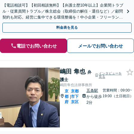
【電話相談可】【初回相談無料】【弁護士歴10年以上】企業間トラブ
ル・従業員間トラブル／株主総会（取締役の解任・選任など）／顧問
契約も対応。経営に集中できる環境整備を！中小企業・フリーラン
ス・スタートアップ【夜間・休日面談可】【丸太町駅6分】
料金表を見る
電話でお問い合わせ
メールでお問い合わせ
嶋田 隼也
弁
インタビューを
見る
護士
嶋田隼也法律事務所
五条駅
営業時間：09:00~
京
京都
19:00（土日祝日）
都
市下
から徒歩
|
府
京区
2分