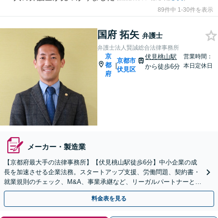
89件中 1-30件を表示
国府 拓矢
弁護士
弁護士法人賢誠総合法律事務所
京
伏見桃山駅
営業時間：
京都市
都
|
本日定休日
から徒歩6分
伏見区
府
メーカー・製造業
【京都府最大手の法律事務所】【伏見桃山駅徒歩6分】中小企業の成
長を加速させる企業法務。スタートアップ支援、労働問題、契約書・
就業規則のチェック、M&A、事業承継など、リーガルパートナーとし
て経営をサポートいたします【休日対応】
料金表を見る