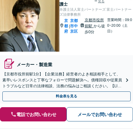
見る
護士
弁護士法人富士パートナーズ 富士パートナー
ズ法律事務所
京都市役所
営業時間：09:0
京
京都
0~20:00（土
都
市中
前駅
から徒
|
府
京区
日）
歩0分
メーカー・製造業
【京都市役所前駅1分】【企業法務】経営者のよき相談相手として、
素早いレスポンスと丁寧なフォローで問題解決へ。債権回収や従業員
トラブルなど日常の法律相談、法務の悩みはご相談ください。【LINE
相談可能】【土日対応可能】【初回面談1時間無料】
料金表を見る
電話でお問い合わせ
メールでお問い合わせ