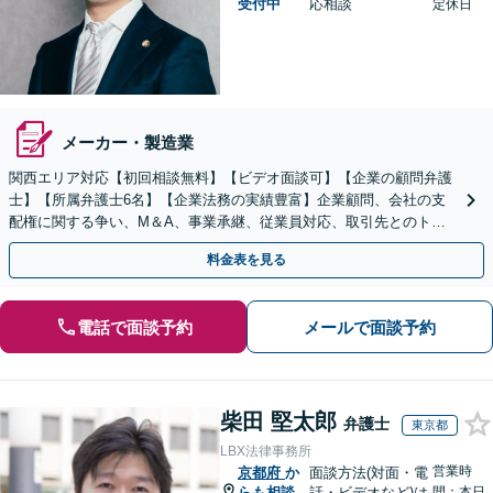
受付中
応相談
定休日
メーカー・製造業
関西エリア対応【初回相談無料】【ビデオ面談可】【企業の顧問弁護
士】【所属弁護士6名】【企業法務の実績豊富】企業顧問、会社の支
配権に関する争い、M＆A、事業承継、従業員対応、取引先とのトラ
ブル、債権回収等につき豊富な対応実績
料金表を見る
電話で面談予約
メールで面談予約
柴田 堅太郎
弁護士
東京都
LBX法律事務所
営業時
京都府
か
面談方法(対面・電
らも相談
話・ビデオなど)は
間：本日