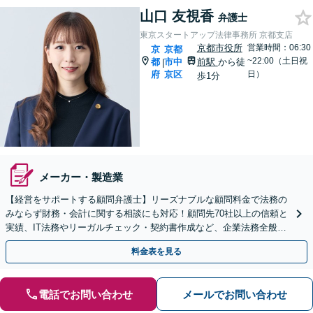
山口 友視香
弁護士
東京スタートアップ法律事務所 京都支店
京都市役所
営業時間：06:30
京
京都
~22:00（土日祝
都
市中
前駅
から徒
|
府
京区
日）
歩1分
メーカー・製造業
【経営をサポートする顧問弁護士】リーズナブルな顧問料金で法務の
みならず財務・会計に関する相談にも対応！顧問先70社以上の信頼と
実績、IT法務やリーガルチェック・契約書作成など、企業法務全般に
ついてお気軽にご相談ください。
料金表を見る
電話でお問い合わせ
メールでお問い合わせ