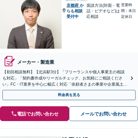
営業時
京都府
か
面談方法(対面・電
らも相談
話・ビデオなど)は
間：本日
受付中
応相談
定休日
メーカー・製造業
【初回相談無料】【北浜駅3分】「フリーランスや個人事業主の相談
も対応」「契約書作成やリーガルチェック、お気軽にご相談くださ
い」FC・IT業界を中心に幅広く対応「依頼者さまの事業や企業風土を
熟知し、最適な解決策をご提案」【休日・夜間相談可】
料金表を見る
電話でお問い合わせ
メールでお問い合わせ