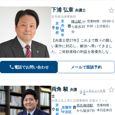
下浦 弘章
弁護士
京丹後法律事務所
京
峰山駅
か
営業時間：09:00~1
京
丹
8:00（土日祝日）
ら徒歩10
都
|
後
分
府
市
【弁護士歴27年】これまで数々の難し
い案件に対応し、解決へ導いてきまし
た。ご依頼者様の利益を最優先しなが
ら、できるだけ早期に解決できるよ
う、柔軟かつ粘り強い姿勢で問題解決
電話でお問い合わせ
メールで面談予約
に取り組みます。【峰山駅から徒歩圏
内】【兵庫県北部エリアも対応】
両角 駿
弁護
インタビューを見
る
士
弁護士法人本江法律事務所 京都オフィス
京
烏丸御池駅
営業時間：
京都市
都
|
本日定休日
から徒歩7分
中京区
府