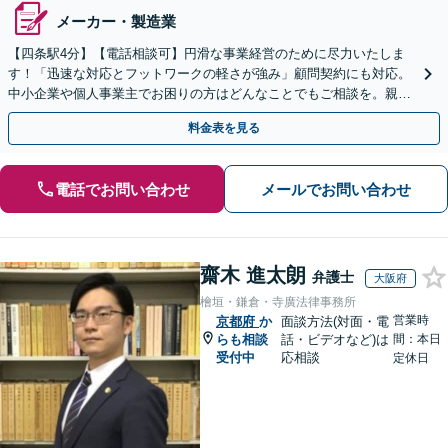
メーカー・製造業
【四条駅4分】【電話相談可】円滑な事業経営のために尽力いたしま
す！「迅速な対応とフットワークの軽さが強み」顧問契約にも対応。
中小企業や個人事業主でお困りの方はどんなことでもご相談を。親身
に対応いたします【初回相談無料】【夜間・休日面談】
料金表を見る
電話でお問い合わせ
メールでお問い合わせ
齋木 進太朗
弁護士
大阪府
檜垣・鎌倉・寺廣法律事務所
営業時
京都府
か
面談方法(対面・電
らも相談
話・ビデオなど)は
間：本日
受付中
応相談
定休日