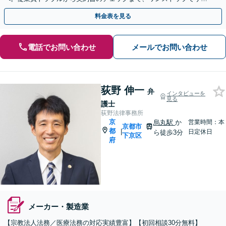
ートします。
料金表を見る
電話でお問い合わせ
メールでお問い合わせ
荻野 伸一
弁
インタビューを
見る
護士
荻野法律事務所
京
烏丸駅
か
営業時間：本
京都市
都
|
日定休日
ら徒歩3分
下京区
府
メーカー・製造業
【宗教法人法務／医療法務の対応実績豊富】【初回相談30分無料】