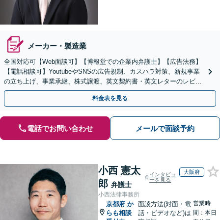
メーカー・製造業
全国対応可【Web面談可】【博報堂での企業内弁護士】【広告法務】
【電話相談可】YoutubeやSNSの広告規制、カスハラ対策、新規事業
の立ち上げ、事業承継、株式譲渡、英文契約書・英文レターのレビュ
ー・ドラフトなどに対応。
料金表を見る
電話でお問い合わせ
メールで面談予約
小西 憲太
大阪府
インタビュ
ーを見る
郎
弁護士
小西法律事務所
営業時
京都府
か
面談方法(対面・電
らも相談
話・ビデオなど)は
間：本日