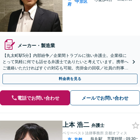
中京区
府
メーカー・製造業
【丸太町駅5分】内部紛争／企業間トラブルに強い弁護士。企業様に
とって気軽に何でも話せる弁護士でありたいと考えています。携帯へ
ご連絡いただければすぐの対応も可能。売掛金の回収／社員の刑事事
件などにも幅広く対応【完全個室】
料金表を見る
電話でお問い合わせ
メールでお問い合わせ
上本 浩二
弁護士
ベリーベスト法律事務所 京都オフィス
烏丸駅
営業時間：09:30~
京
京都