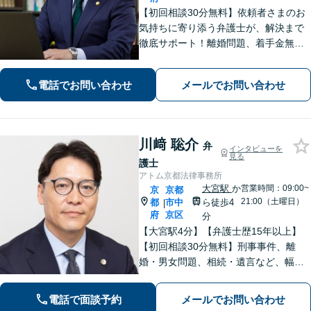
【初回相談30分無料】依頼者さまのお
気持ちに寄り添う弁護士が、解決まで
徹底サポート！離婚問題、着手金無料
の相続、少ない証拠でも対応できる債
権回収、自首サポートに注力する刑事
電話でお問い合わせ
メールでお問い合わせ
事件など【烏丸御池駅7分】
川﨑 聡介
弁
インタビューを
見る
護士
アトム京都法律事務所
大宮駅
か
営業時間：09:00~
京
京都
21:00（土曜日）
都
市中
ら徒歩4
|
府
京区
分
【大宮駅4分】【弁護士歴15年以上】
【初回相談30分無料】刑事事件、離
婚・男女問題、相続・遺言など、幅広
く対応しています。現在の置かれてい
る状況やご希望を丁寧にヒアリング
電話で面談予約
メールでお問い合わせ
し、依頼者さまにとって最善の答えを