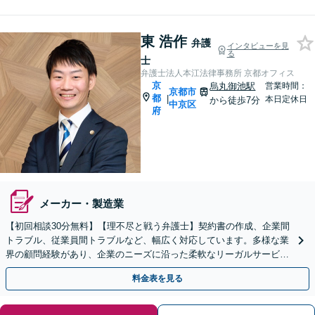
東 浩作
弁護
インタビューを見
る
士
弁護士法人本江法律事務所 京都オフィス
京
烏丸御池駅
営業時間：
京都市
都
|
本日定休日
から徒歩7分
中京区
府
メーカー・製造業
【初回相談30分無料】【理不尽と戦う弁護士】契約書の作成、企業間
トラブル、従業員間トラブルなど、幅広く対応しています。多様な業
界の顧問経験があり、企業のニーズに沿った柔軟なリーガルサービス
を提供可能です。【電話・メール・WEB相談可】
料金表を見る