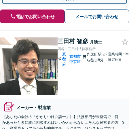
電話でお問い合わせ
メールでお問い合わせ
三田村 智彦
弁護士
西谷・三田村法律事務所
京
丸太町駅
か
営業時間：本
京都市
都
|
日定休日
ら徒歩8分
中京区
府
メーカー・製造業
【あなたの会社の「かかりつけ弁護士」に】法務部門が未整備で、何
かあったときに誰に相談すればいいかわからない…そんな経営者の方
へ。従業員トラブルから契約書のチェックまで、ワンストップでサポ