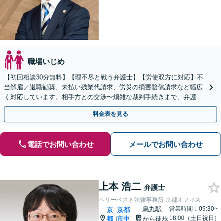
職場いじめ
【初回相談30分無料】【理不尽と戦う弁護士】【労使双方に対応】不
当解雇／退職勧奨、未払い残業代請求、労災の損害賠償請求など幅広
く対応しています。相手方との交渉〜煩雑な裁判手続きまで、弁護士
が丁寧にサポートします【電話・メール・WEB相談可】
料金表を見る
電話でお問い合わせ
メールでお問い合わせ
上本 浩二
弁護士
ベリーベスト法律事務所 京都オフィス
烏丸駅
営業時間：09:30~
京
京都
18:00（土日祝日）
都
市中
から徒歩
|