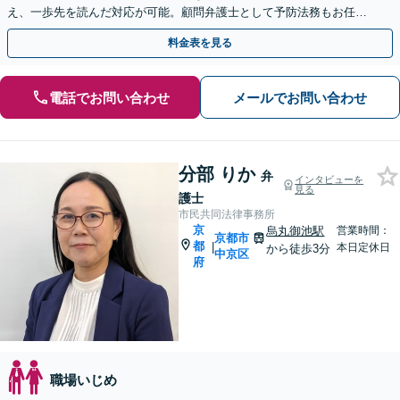
え、一歩先を読んだ対応が可能。顧問弁護士として予防法務もお任せ
ください【休日・夜間相談可】【京都市役所前駅5分】
料金表を見る
電話でお問い合わせ
メールでお問い合わせ
分部 りか
弁
インタビューを
見る
護士
市民共同法律事務所
京
烏丸御池駅
営業時間：
京都市
都
|
本日定休日
から徒歩3分
中京区
府
職場いじめ