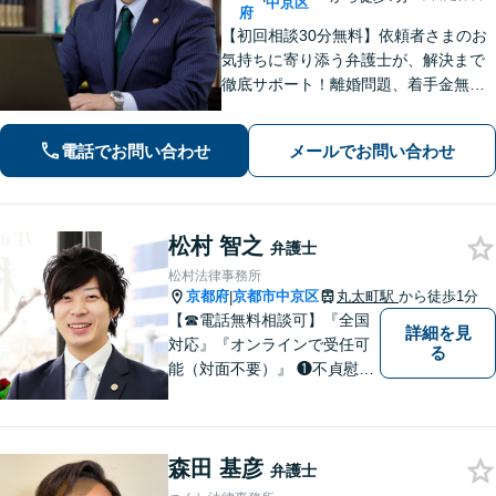
中京区
府
【初回相談30分無料】依頼者さまのお
気持ちに寄り添う弁護士が、解決まで
徹底サポート！離婚問題、着手金無料
の相続、少ない証拠でも対応できる債
権回収、自首サポートに注力する刑事
電話でお問い合わせ
メールでお問い合わせ
事件など【烏丸御池駅7分】
松村 智之
弁護士
松村法律事務所
京都府
京都市中京区
丸太町駅
から徒歩1分
|
【☎︎電話無料相談可】『全国
詳細を見
対応』『オンラインで受任可
る
能（対面不要）』 ❶不貞慰謝
料請求（被害者側・加害者側
いずれも対応） ❷離婚事件
（DV・不貞事案に精通 保護
森田 基彦
命令にも対応） ❸交通事故
弁護士
（追突被害救済に特化） 不