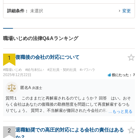
詳細条件
未選択
変更
職場いじめの法律Q&Aランキング
1
復職後の会社の対応について
#職場いじめ
#給与未払い
#正社員・契約社員
#パワハラ
2025年12月22日
役にたった
7
匿名A
弁護士
質問１ このままだと再解雇されるのでしょうか？ 回答 はい。おそ
らく会社はあなたの復職後の勤務態度を問題にして再度解雇するつも
りでしょう。 質問２、不当解雇が撤回された今会社の私に対する不当
な扱いは訴える事はできますか？ 回答 会社は従業員に業務上の指導
をすることができるので、注意指導だけでは訴えることは難しいでし
ょう。ただ、その内容が注意指導に必要な程度を超えた「ハラスメン
2
退職勧奨での高圧的対応による会社の責任はある
ト」になっていれば、訴えることができます（不法行為に基づく損害
か？