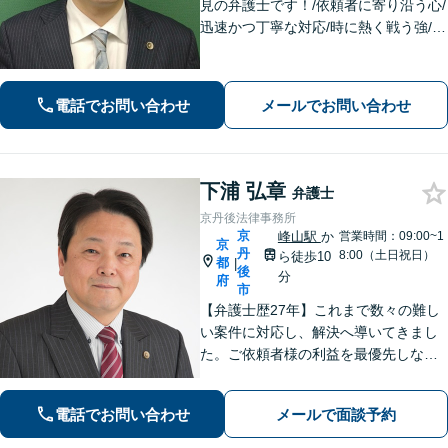
見の弁護士です！/依頼者に寄り沿う心/
迅速かつ丁寧な対応/時に熱く戦う強/解
決実績2000件以上
電話でお問い合わせ
メールでお問い合わせ
下浦 弘章
弁護士
京丹後法律事務所
京
峰山駅
か
営業時間：09:00~1
京
丹
8:00（土日祝日）
ら徒歩10
都
|
後
分
府
市
【弁護士歴27年】これまで数々の難し
い案件に対応し、解決へ導いてきまし
た。ご依頼者様の利益を最優先しなが
ら、できるだけ早期に解決できるよ
う、柔軟かつ粘り強い姿勢で問題解決
電話でお問い合わせ
メールで面談予約
に取り組みます。【峰山駅から徒歩圏
内】【兵庫県北部エリアも対応】