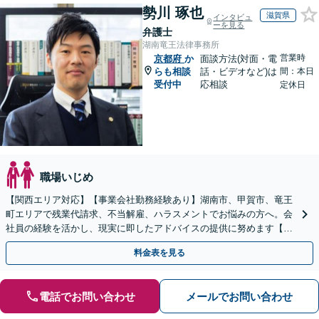
勢川 琢也
滋賀県
インタビュ
ーを見る
弁護士
湖南竜王法律事務所
営業時
京都府
か
面談方法(対面・電
らも相談
話・ビデオなど)は
間：本日
受付中
応相談
定休日
職場いじめ
【関西エリア対応】【事業会社勤務経験あり】湖南市、甲賀市、竜王
町エリアで残業代請求、不当解雇、ハラスメントでお悩みの方へ。会
社員の経験を活かし、現実に即したアドバイスの提供に努めます【労
使双方に対応】【Web面談OK】
料金表を見る
電話でお問い合わせ
メールでお問い合わせ