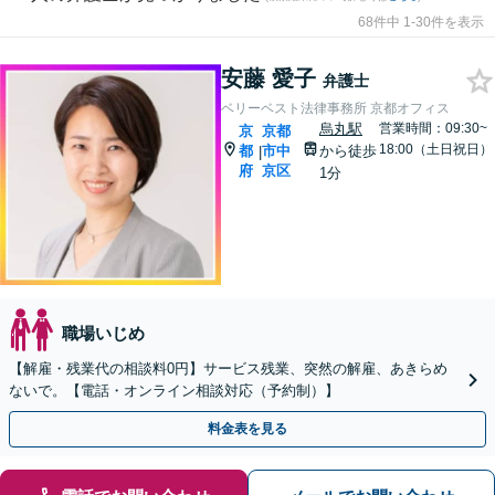
68件中 1-30件を表示
安藤 愛子
弁護士
ベリーベスト法律事務所 京都オフィス
烏丸駅
営業時間：09:30~
京
京都
18:00（土日祝日）
都
市中
から徒歩
|
府
京区
1分
職場いじめ
【解雇・残業代の相談料0円】サービス残業、突然の解雇、あきらめ
ないで。【電話・オンライン相談対応（予約制）】
料金表を見る