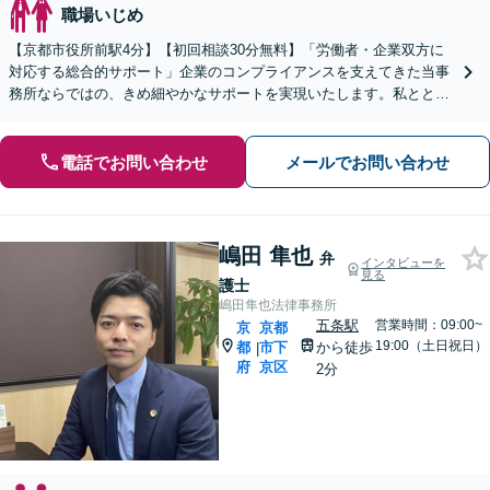
職場いじめ
【京都市役所前駅4分】【初回相談30分無料】「労働者・企業双方に
対応する総合的サポート」企業のコンプライアンスを支えてきた当事
務所ならではの、きめ細やかなサポートを実現いたします。私ととも
に職場でのお悩みを解決しましょう【休日・夜間相談可】
電話でお問い合わせ
メールでお問い合わせ
嶋田 隼也
弁
インタビューを
見る
護士
嶋田隼也法律事務所
五条駅
営業時間：09:00~
京
京都
19:00（土日祝日）
都
市下
から徒歩
|
府
京区
2分