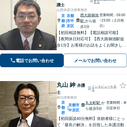
見る
護士
山西保彦法律事務所
西大路御池
営業時間：09:00
京
京都
~23:00（土日祝
都
市中
駅
から徒
|
府
京区
日）
歩1分
【初回相談無料】【電話相談可能】
【夜間休日対応可】【西大路御池駅徒
歩1分】お客様のお話をよくお聞きし
て、適切な法的助言ができるよう努め
ます。最高の法律サービスを提供する
電話でお問い合わせ
メールでお問い合わせ
ために日々研鑽もしています。親切丁
寧にご対応いたしますので、一度ご相
談ください。
丸山 紳
弁護
インタビューを見
る
士
紳法律事務所
京
丸太町駅
か
営業時間：本
京都市
都
|
日定休日
ら徒歩5分
中京区
府
【初回面談40分無料】依頼者様にとっ
て「最良の解決」を目指した弁護活動