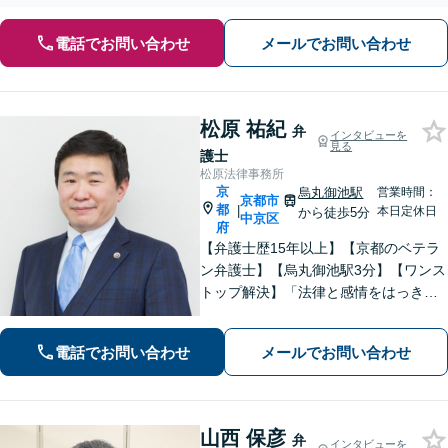
相談ください【土日祝対応可】企業側からのご相談も承ります
電話でお問い合わせ
メールでお問い合わせ
松原 祐紀
弁
インタビューを
見る
護士
松原法律事務所
京
烏丸御池駅
営業時間：
京都市
都
|
本日定休日
から徒歩5分
中京区
府
【弁護士歴15年以上】【京都のベテラ
ン弁護士】【烏丸御池駅3分】【ワンス
トップ解決】「法律と感情をはっきり
分けたスタイル」で問題解決へ。離婚
問題、新型コロナが原因の借金、不動
電話でお問い合わせ
メールでお問い合わせ
産問題なども幅広く対応【女性弁護士
も在籍】【初回相談30分無料】
山西 保彦
弁
インタビューを