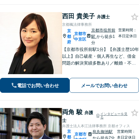
西田 貴美子
弁護士
京都楓法律事務所
京都市役所前
営業時間：
京
京都市
本日定休日
都
駅
から徒歩1
|
中京区
府
分
【京都市役所前駅1分】【弁護士歴10年
以上】自己破産・個人再生など、借金
問題の解決実績多数あり／離婚・不貞
慰謝料など、女性の気持ちに寄り添っ
た解決を心がけています【法律相談の
みでもお気軽にご利用ください】
電話でお問い合わせ
メールでお問い合わせ
両角 駿
弁護
インタビューを見
る
士
弁護士法人本江法律事務所 京都オフィス
京
烏丸御池駅
営業時間：
京都市
都
|
本日定休日
から徒歩7分