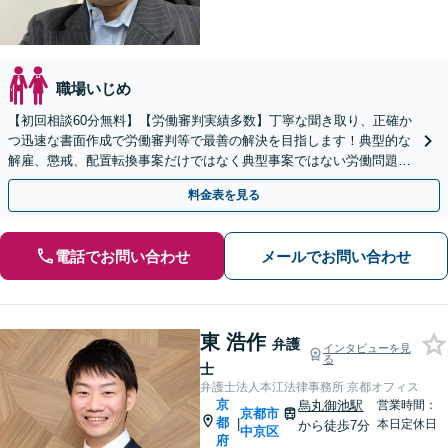
職場いじめ
【初回相談60分無料】【労働審判実績多数】丁寧な聞き取り、正確か
つ迅速な書面作成で労働審判等で最善の解決を目指します！典型的な
解雇、懲戒、配置転換事案だけではなく典型事案ではない労働問題に
も粘り強く対応【休日・夜間も面談対応】【完全個室】
料金表を見る
電話でお問い合わせ
メールでお問い合わせ
東 浩作
弁護
インタビューを見
る
士
弁護士法人本江法律事務所 京都オフィス
京
烏丸御池駅
営業時間：
京都市
都
|
本日定休日
から徒歩7分
中京区
府