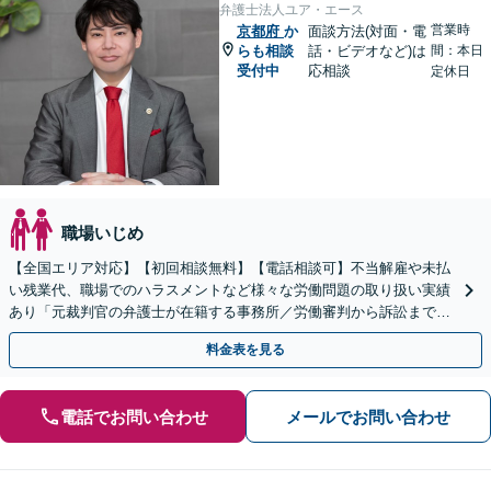
弁護士法人ユア・エース
営業時
京都府
か
面談方法(対面・電
らも相談
話・ビデオなど)は
間：本日
受付中
応相談
定休日
職場いじめ
【全国エリア対応】【初回相談無料】【電話相談可】不当解雇や未払
い残業代、職場でのハラスメントなど様々な労働問題の取り扱い実績
あり「元裁判官の弁護士が在籍する事務所／労働審判から訴訟まで、
裁判官経験を活かした最適な戦略を立案」
料金表を見る
電話でお問い合わせ
メールでお問い合わせ