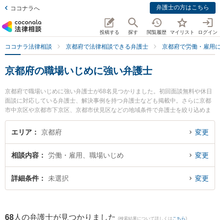
弁護士の方はこちら
ココナラへ
投稿する
探す
閲覧履歴
マイリスト
ログイン
ココナラ法律相談
京都府で法律相談できる弁護士
京都府で労働・雇用
京都府の職場いじめに強い弁護士
京都府で職場いじめに強い弁護士が68名見つかりました。初回面談無料や休日
面談に対応している弁護士、解決事例を持つ弁護士なども掲載中。さらに京都
市中京区や京都市下京区、京都市伏見区などの地域条件で弁護士を絞り込めま
す。労働・雇用に関係する不当解雇や退職勧奨、内定取消等の細かな分野での
絞り込み検索もでき便利です。特にベリーベスト法律事務所 京都オフィスの安
エリア
京都府
変更
藤 愛子弁護士や弁護士法人賢誠総合法律事務所の野田 俊之弁護士、弁護士法人
富士パートナーズ 富士パートナーズ法律事務所の宮田 聖也弁護士のプロフィー
相談内容
労働・雇用、職場いじめ
変更
ル情報や弁護士費用、強みなどが注目されています。『京都府で土日や夜間に
発生した職場いじめのトラブルを今すぐに弁護士に相談したい』『職場いじめ
のトラブル解決の実績豊富な近くの弁護士を検索したい』『初回相談無料で職
詳細条件
未選択
変更
場いじめを法律相談できる京都府内の弁護士に相談予約したい』などでお困り
の相談者さんにおすすめです。
68
人の弁護士が見つかりました
(検索結果について詳しくは
こちら
)