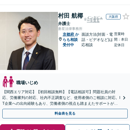
村田 航椰
大阪府
インタビュ
ーを見る
弁護士
蒼星法律事務所
営業時
京都府
か
面談方法(対面・電
らも相談
話・ビデオなど)は
間：本日
受付中
応相談
定休日
職場いじめ
【関西エリア対応】【初回相談無料】【電話相談可】問題社員の対
応、労働審判の対応、社内不正調査など、使用者側のご相談に対応。I
T企業への出向経験もあり、労働者側の視点も踏まえたサポートが可
能です。お気軽にご相談ください。【夜間・土日相談可】
料金表を見る