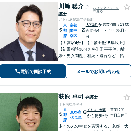
川﨑 聡介
弁
インタビューを
見る
護士
アトム京都法律事務所
大宮駅
か
営業時間：13:00
京
京都
~21:00（祝日）
都
市中
ら徒歩4
|
府
京区
分
【大宮駅4分】【弁護士歴15年以上】
【初回相談30分無料】刑事事件、離
婚・男女問題、相続・遺言など、幅広
く対応しています。現在の置かれてい
る状況やご希望を丁寧にヒアリング
電話で面談予約
メールでお問い合わせ
し、依頼者さまにとって最善の答えを
見つけます。ぜひご相談ください。
荻原 卓司
弁護士
オギ法律事務所
京
くいな橋駅
営業時間：
京都市
都
|
本日定休日
から徒歩6分
伏見区
府
多くの人の幸せを実現する、京都・伏