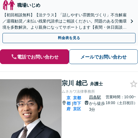
職場いじめ
【初回相談無料】【法テラス】「話しやすい雰囲気づくり」不当解雇
／退職勧奨／未払い残業代請求はご相談ください。問題のある労働環
境を多数解決。より親身になってサポートします【夜間・休日面談】
【四条駅徒歩4分／五条駅徒歩2分】
料金表を見る
電話でお問い合わせ
メールでお問い合わせ
宗川 雄己
弁護士
ムネカワ法律事務所
四条駅
営業時間：10:00~
京
京都
18:00（土日祝日）
都
市下
から徒歩
|
府
京区
3分