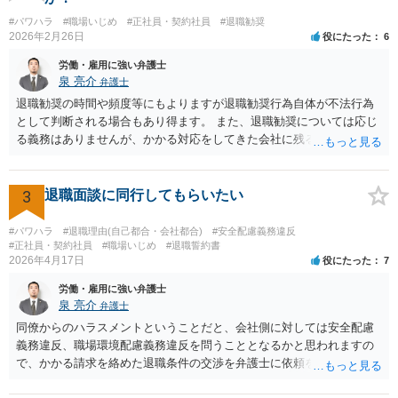
賠償請求訴訟）。ただし、賠償額は極めて低額でしょう。以前の解雇
#パワハラ
#職場いじめ
#正社員・契約社員
#退職勧奨
の際弁護士に依頼しているのであれば、証拠収集などについてその先
2026年2月26日
役にたった
6
生に早めに相談しておくことをお勧めします。 質問３、退職を合意と
する金銭解決を再度持ちかける事は有効ですが？ 回答 有効ではない
労働・雇用に強い弁護士
でしょう。一般に、会社はあなたに「自主退職」してほしいと考えて
泉 亮介
弁護士
嫌がらせをしています。ですので、「会社があなたにお金を払う」の
退職勧奨の時間や頻度等にもよりますが退職勧奨行為自体が不法行為
は抵抗するでしょう。あるいは極めて低額な解決金での退職となるで
として判断される場合もあり得ます。 また、退職勧奨については応じ
しょう。また、自分から金銭解決を持ちかけるのは弱みを見せること
る義務はありませんが、かかる対応をしてきた会社に残るということ
なので作戦的にもお勧めしません。「自分は絶対に辞めない！」とい
は現実的にも精神的にも辛いものがあるかと思われますので、退職勧
う態度を見せて、会社から金銭解決（退職勧奨による自主退職）を持
奨に応じる代わりに金銭的な交渉をし、お金を払ってもらって会社を
ち掛けさせるのがベストです。あらゆる交渉ごとに共通するセオリー
辞めるということがよく行われるかと思われますので、そうした対応
3
退職面談に同行してもらいたい
ですが、自分から持ち掛ければこちらの立場が弱くなり、相手から持
も選択肢に入れても良いでしょう。 その場合、ご自身で会社と対応し
ち掛けさせればこちらの立場が強くなるのです。 補足 私のお勧め
ていくことは難しいと思われますので弁護士への依頼を前提とするこ
#パワハラ
#退職理由(自己都合・会社都合)
#安全配慮義務違反
は、個人で加入できる労働組合（ユニオンとか合同労組と呼ばれる労
ととなるかと思われます。
#正社員・契約社員
#職場いじめ
#退職誓約書
働組合）に加入して団体交渉することです。本当は復職時に加入して
2026年4月17日
役にたった
7
おくべきでした（そうすれば注意指導のたびに団体交渉を申し入れて
労働・雇用に強い弁護士
交渉できた）。ですが今からでも遅くありません。労働組合に入って
泉 亮介
弁護士
団体交渉し、その中で場合によっては金銭解決を目指すというのが良
同僚からのハラスメントということだと、会社側に対しては安全配慮
いと思います。
義務違反、職場環境配慮義務違反を問うこととなるかと思われますの
で、かかる請求を絡めた退職条件の交渉を弁護士に依頼をされた方が
良いかと思われます。 その場合、ご自身が会社側と話をする必要はな