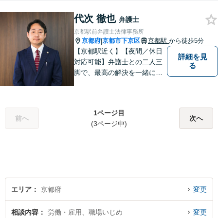
い法的サービスを提供できる
よう努めて参ります。 何でも
代次 徹也
弁護士
お気軽ご相談ください。
京都駅前弁護士法律事務所
京都府
京都市下京区
京都駅
から徒歩5分
|
【京都駅近く】【夜間／休日
詳細を見
対応可能】弁護士との二人三
る
脚で、最高の解決を一緒に目
指しましょう。刑事事件／交
通事故／離婚問題／借金問題
／相続問題など、幅広く対応
1ページ目
可能です。【地域に根ざした
前へ
次へ
(3ページ中)
弁護士】まずは当事務所の無
料法律相談をご体験くださ
い。
エリア
京都府
変更
相談内容
労働・雇用、職場いじめ
変更