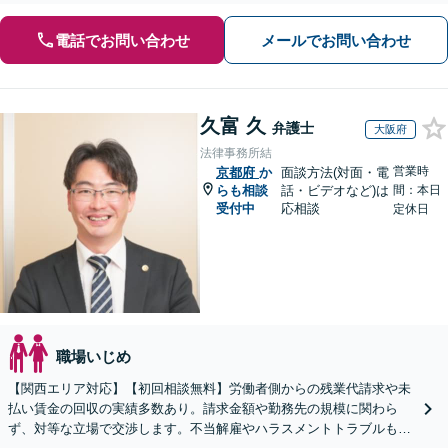
電話でお問い合わせ
メールでお問い合わせ
久富 久
弁護士
大阪府
法律事務所結
営業時
京都府
か
面談方法(対面・電
らも相談
話・ビデオなど)は
間：本日
受付中
応相談
定休日
職場いじめ
【関西エリア対応】【初回相談無料】労働者側からの残業代請求や未
払い賃金の回収の実績多数あり。請求金額や勤務先の規模に関わら
ず、対等な立場で交渉します。不当解雇やハラスメントトラブルもご