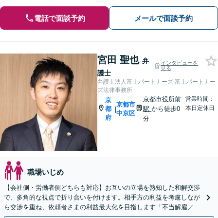
電話で面談予約
メールで面談予約
宮田 聖也
弁
インタビューを
見る
護士
弁護士法人富士パートナーズ 富士パートナー
ズ法律事務所
京都市役所前
営業時間：
京
京都市
本日定休日
都
駅
から徒歩0
|
中京区
府
分
職場いじめ
【会社側・労働者側どちらも対応】お互いの立場を熟知した和解交渉
で、多角的な視点で折り合いを付けます。相手方の利益を考慮しなが
ら交渉を重ね、依頼者さまの利益最大化を目指します「不当解雇／労
災の損害賠償請求／未払い残業代／セクハラ・パワハラ」