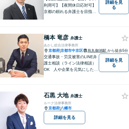
詳細を見
利用可】【夜間休日応対可】
る
京都の頼れる弁護士を目指し
ています。目線は低く、志は
高くをモットーに豊富な知識
と経験であなたの声を形にし
橋本 竜彦
ます。
弁護士
あかし総合法律事務所
京都府
京都市中京区
烏丸御池駅
から徒歩5分
|
交通事故・労災被害のLINE弁
詳細を見
護士相談（ライン法律相談）
る
OK 人や企業を元気にした
い、そんな思いで弁護士を志
しました。目の前の依頼者に
とって一番妥当な解決策を見
石黒 大地
出すことを心がけています。
弁護士
ルーク法律事務所
京都府
八幡市
|
詳細を見る