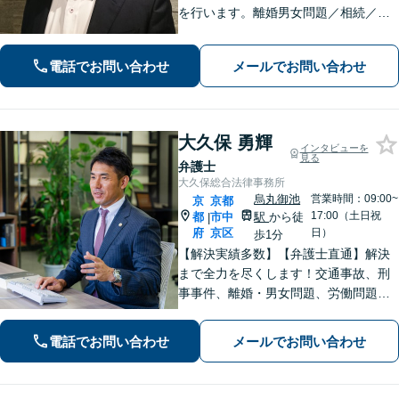
を行います。離婚男女問題／相続／不
動産／刑事事件／いじめ学校問題など
に対応しています【丸太町駅5分】
電話でお問い合わせ
メールでお問い合わせ
大久保 勇輝
インタビューを
見る
弁護士
大久保総合法律事務所
烏丸御池
営業時間：09:00~
京
京都
17:00（土日祝
都
市中
駅
から徒
|
府
京区
日）
歩1分
【解決実績多数】【弁護士直通】解決
まで全力を尽くします！交通事故、刑
事事件、離婚・男女問題、労働問題、
遺産相続、債務整理等のお悩みについ
てはお任せください。【子連れ対応
電話でお問い合わせ
メールでお問い合わせ
可】【土日夜間対応】