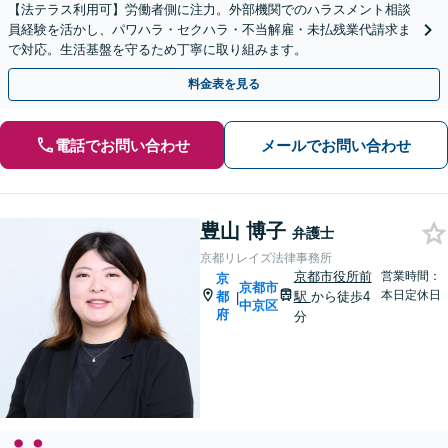
【法テラス利用可】労働者側に注力。外部機関でのハラスメント相談
員経験を活かし、パワハラ・セクハラ・不当解雇・未払残業代請求ま
で対応。生活基盤を守るため丁寧に取り組みます。
料金表を見る
電話でお問い合わせ
メールでお問い合わせ
豊山 博子
弁護士
京都リレイズ法律事務所
京都市役所前
営業時間：
京
京都市
本日定休日
都
駅
から徒歩4
|
中京区
府
分