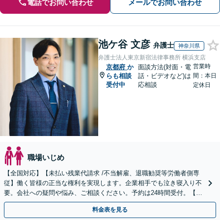
電話でお問い合わせ
メールでお問い合わせ
池ケ谷 文彦
弁護士
神奈川県
弁護士法人東京新宿法律事務所 横浜支店
営業時
京都府
か
面談方法(対面・電
らも相談
話・ビデオなど)は
間：本日
受付中
応相談
定休日
職場いじめ
【全国対応】【未払い残業代請求 /不当解雇、退職勧奨等労働者側専
従】働く皆様の正当な権利を実現します。企業相手でも泣き寝入り不
要。会社への疑問や悩み、ご相談ください。予約は24時間受付。【初
回面談無料】【夜間・休日対応可】
料金表を見る