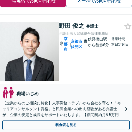
電話でお問い合わせ
メールでお問い合わせ
野田 俊之
弁護士
弁護士法人賢誠総合法律事務所
京
伏見桃山駅
営業時間：
京都市
都
|
本日定休日
から徒歩6分
伏見区
府
職場いじめ
【企業からのご相談に特化】人事労務トラブルから会社を守る！「キ
ャリアコンサルタント資格」と民間企業への出向経験がある弁護士
が、企業の安定と成長をサポートいたします。【顧問契約月5.5万円
（税込）〜】【WEB面談対応】
料金表を見る