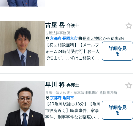
古屋 岳
弁護士
古屋法律事務所
京都府
長岡京市
長岡天神駅
から徒歩2分
|
【初回相談無料】【メールフ
詳細を見
ォーム24時間受付可】お一人
る
で悩まず、まずはご相談くだ
さい。丁寧にご対応させてい
ただきます。
早川 将
弁護士
弁護士法人佐渡・藤本法律事務所 亀岡事務所
京都府
亀岡市
|
【JR亀岡駅徒歩13分】【亀岡
詳細を見
市役所近く】民事事件、家事
る
事件、刑事事件など幅広い分
野を取り扱っています。 依頼
者のお話に耳を傾け、より良