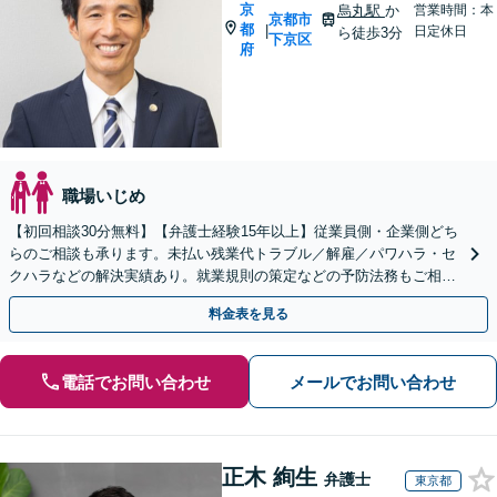
京
烏丸駅
か
営業時間：本
京都市
都
|
日定休日
ら徒歩3分
下京区
府
職場いじめ
【初回相談30分無料】【弁護士経験15年以上】従業員側・企業側どち
らのご相談も承ります。未払い残業代トラブル／解雇／パワハラ・セ
クハラなどの解決実績あり。就業規則の策定などの予防法務もご相談
ください【宗教法人／医療法人のご相談も対応可】
料金表を見る
電話でお問い合わせ
メールでお問い合わせ
正木 絢生
弁護士
東京都