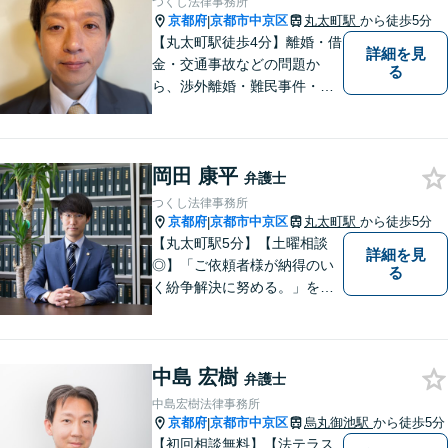
つくし法律事務所
貞・離婚・追突被害の解決は
京都府
京都市中京区
丸太町駅
から徒歩5分
|
お任せ！
【丸太町駅徒歩4分】離婚・借
詳細を見
金・交通事故などの問題か
る
ら、渉外離婚・難民事件・医
療事故などの特殊な事案もご
相談ください。問題が大きく
なってしまう前のご相談をお
岡田 康平
待ちしています。
弁護士
つくし法律事務所
京都府
京都市中京区
丸太町駅
から徒歩5分
|
【丸太町駅5分】【土曜相談
詳細を見
◎】「ご依頼者様が納得のい
る
く紛争解決に努める。」をモ
ットーに、一つ一つの事件に
丁寧に取り組みます。離婚・
相続問題や不動産関連の問
中島 宏樹
題、中小企業関連法務で多数
弁護士
実績ございます。ぜひ皆様の
中島宏樹法律事務所
お悩みをお聞かせください。
京都府
京都市中京区
烏丸御池駅
から徒歩5分
|
【初回相談無料】【法テラス