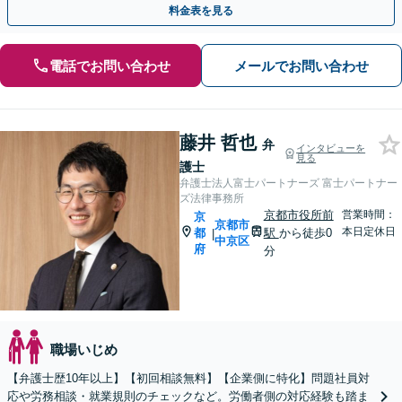
料金表を見る
電話でお問い合わせ
メールでお問い合わせ
藤井 哲也
弁
インタビューを
見る
護士
弁護士法人富士パートナーズ 富士パートナー
ズ法律事務所
京都市役所前
営業時間：
京
京都市
本日定休日
都
駅
から徒歩0
|
中京区
府
分
職場いじめ
【弁護士歴10年以上】【初回相談無料】【企業側に特化】問題社員対
応や労務相談・就業規則のチェックなど。労働者側の対応経験も踏ま