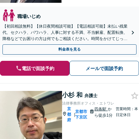
職場いじめ
【初回相談無料】【休日夜間相談可能】【電話相談可能】未払い残業
代、セクハラ、パワハラ、人事に対する不満、不当解雇、配置転換、
降格などでお困りの方は何でもご相談ください。時間をかけてじっく
りとお話を伺い、請求方法を考えます。
料金表を見る
電話で面談予約
メールで面談予約
小杉 和
弁護士
法律事務所オフィス・エトワレ
京
四条駅
か
営業時間：本
京都市
都
|
日定休日
ら徒歩1分
下京区
府