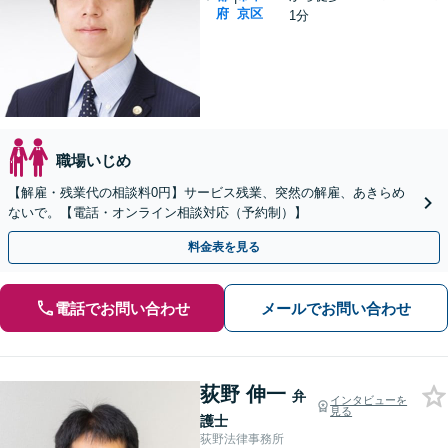
府
京区
1分
職場いじめ
【解雇・残業代の相談料0円】サービス残業、突然の解雇、あきらめ
ないで。【電話・オンライン相談対応（予約制）】
料金表を見る
電話でお問い合わせ
メールでお問い合わせ
荻野 伸一
弁
インタビューを
見る
護士
荻野法律事務所