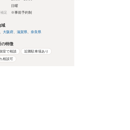
日
日曜
日補足
※事前予約制
地域
大阪府
滋賀県
奈良県
所の特徴
個室で相談
近隣駐車場あり
れ相談可