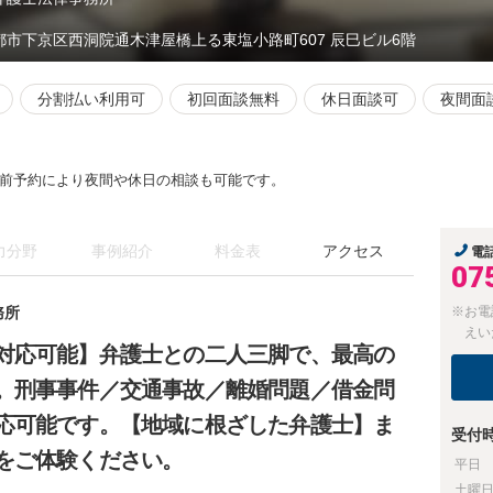
都市下京区西洞院通木津屋橋上る東塩小路町607 辰巳ビル6階
分割払い利用可
初回面談無料
休日面談可
夜間面
前予約により夜間や休日の相談も可能です。
力分野
事例紹介
料金表
アクセス
電
07
務所
※お電
えい
対応可能】弁護士との二人三脚で、最高の
。刑事事件／交通事故／離婚問題／借金問
応可能です。【地域に根ざした弁護士】ま
受付
をご体験ください。
平日
土曜