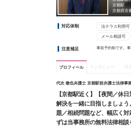
京都駅
京都府
京
対応体制
法テラス利用可
メール相談可
事前予約制です。事
注意補足
インタビュー
注
プロフィール
代次 徹也弁護士 京都駅前弁護士法律事
【京都駅近く】【夜間／休日
解決を一緒に目指しましょう
題／相続問題など、幅広く対
ずは当事務所の無料法律相談