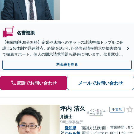
名誉毀損
【初回相談30分無料】企業や店舗へのネットの誹謗中傷トラブルに弁
護士2名体制で迅速対応。経験を活かした発信者情報開示や損害賠償
で徹底サポート。個人の開示請求問題も親身に伺います。伏見駅徒歩
1分、Web相談も可能。
料金表を見る
電話でお問い合わせ
メールでお問い合わせ
坪内 清久
千葉県
インタビュ
ーを見る
弁護士
Sfil法律事務所
営業時間：07:
愛知県
面談方法(対面・
からも相
電話・ビデオな
00~21:59（土