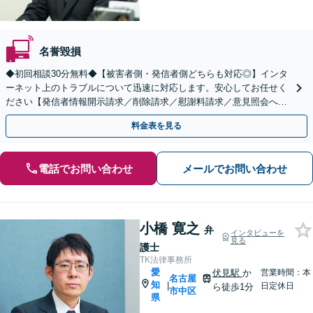
名誉毀損
◆初回相談30分無料◆【被害者側・発信者側どちらも対応◎】インタ
ーネット上のトラブルについて迅速に対応します。安心してお任せく
ださい【発信者情報開示請求／削除請求／慰謝料請求／意見照会への
対応】
料金表を見る
電話でお問い合わせ
メールでお問い合わせ
小橋 寛之
弁
インタビューを
見る
護士
TK法律事務所
愛
伏見駅
か
営業時間：本
名古屋
知
|
日定休日
ら徒歩1分
市中区
県