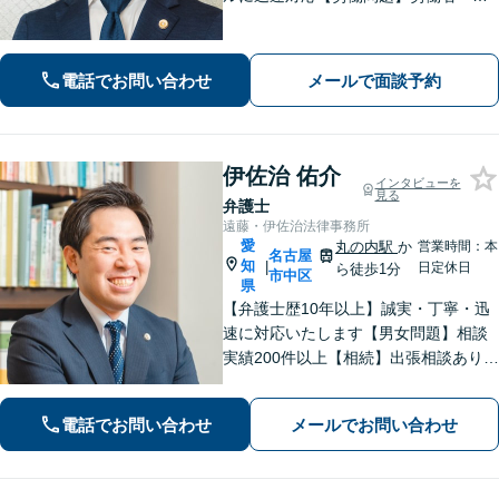
用者双方の対応実績あり。依頼者さま
に寄り添い最善の解決策を提示【休
日・夜間面談可】【電話・ビデオ面談
電話でお問い合わせ
メールで面談予約
可】
伊佐治 佑介
インタビューを
見る
弁護士
遠藤・伊佐治法律事務所
愛
丸の内駅
か
営業時間：本
名古屋
知
|
日定休日
ら徒歩1分
市中区
県
【弁護士歴10年以上】誠実・丁寧・迅
速に対応いたします【男女問題】相談
実績200件以上【相続】出張相談あり
【交通事故】オンラインで完結！【借
金・債務整理】累計相談200件以上！
電話でお問い合わせ
メールでお問い合わせ
【企業法務】スポット依頼から顧問契
約まで【丸の内駅2分】