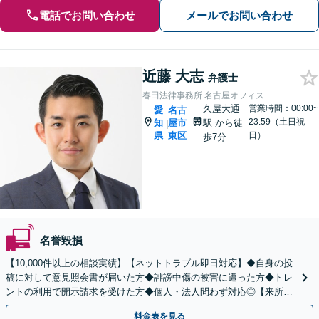
電話でお問い合わせ
メールでお問い合わせ
近藤 大志
弁護士
春田法律事務所 名古屋オフィス
久屋大通
営業時間：00:00~
愛
名古
23:59（土日祝
知
屋市
駅
から徒
|
県
東区
日）
歩7分
名誉毀損
【10,000件以上の相談実績】【ネットトラブル即日対応】◆自身の投
稿に対して意見照会書が届いた方◆誹謗中傷の被害に遭った方◆トレ
ントの利用で開示請求を受けた方◆個人・法人問わず対応◎【来所不
要／LINE相談可】
料金表を見る