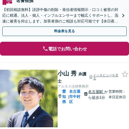
名誉毀損
【初回相談無料】誹謗中傷の削除・発信者情報開示・口コミ被害の対
応に精通。法人・個人・インフルエンサーまで幅広くサポートし、迅
速に被害を抑止します。加害者側のご相談も対応可能です【休日夜間
OK】【豊橋駅10分】
料金表を見る
電話でお問い合わせ
小山 秀
弁護
インタビューを見
る
士
アルタス法律事務所
愛
名古屋
名古屋駅
か
営業時間：
知
市中村
|
本日定休日
ら徒歩1分
県
区