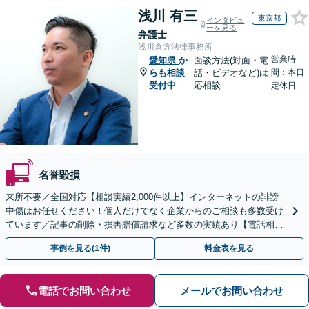
浅川 有三
東京都
インタビュ
ーを見る
弁護士
浅川倉方法律事務所
営業時
愛知県
か
面談方法(対面・電
らも相談
話・ビデオなど)は
間：本日
受付中
応相談
定休日
名誉毀損
来所不要／全国対応【相談実績2,000件以上】インターネットの誹謗
中傷はお任せください！個人だけでなく企業からのご相談も多数受け
ています／記事の削除・損害賠償請求など多数の実績あり【電話相談
可】【初回相談無料】【夜間休日面談可】
事例を見る(1件)
料金表を見る
電話でお問い合わせ
メールでお問い合わせ