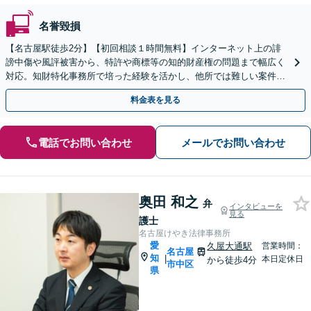
名誉毀損
【名古屋駅徒歩2分】【初回相談１時間無料】インターネット上の誹
謗中傷や風評被害から、特許や商標等の知的財産権の問題まで幅広く
対応。知財特化事務所で培った経験を活かし、他所では難しい案件も
親身にサポート。まずはご相談ください。
料金表を見る
電話でお問い合わせ
メールでお問い合わせ
奥田 和之
弁
インタビューを
見る
護士
名古屋けやき法律事務所
愛
久屋大通駅
営業時間：
名古屋
知
|
本日定休日
から徒歩4分
市中区
県