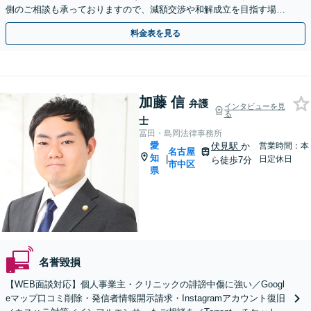
側のご相談も承っておりますので、減額交渉や和解成立を目指す場合
はご相談ください。【Web面談対応可】
料金表を見る
加藤 信
弁護
インタビューを見
る
士
冨田・島岡法律事務所
愛
伏見駅
か
営業時間：本
名古屋
知
|
日定休日
ら徒歩7分
市中区
県
名誉毀損
【WEB面談対応】個人事業主・クリニックの誹謗中傷に強い／Googl
eマップ口コミ削除・発信者情報開示請求・Instagramアカウント復旧