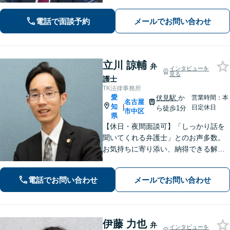
【交通事故】適切な損害賠償金を獲得
できるようサポートします【夜間・休
電話で面談予約
メールでお問い合わせ
日面談可】【完全個室】【名古屋駅7
分】
立川 諒輔
弁
インタビューを
見る
護士
TK法律事務所
愛
伏見駅
か
営業時間：本
名古屋
知
|
日定休日
ら徒歩1分
市中区
県
【休日・夜間面談可】「しっかり話を
聞いてくれる弁護士」とのお声多数。
お気持ちに寄り添い、納得できる解決
を目指します。【離婚・相続・債務整
理・企業法務など幅広く対応】複数弁
電話でお問い合わせ
メールでお問い合わせ
護士で協議しながら進める体制で、安
心してご相談いただけます。
伊藤 力也
弁
インタビューを