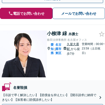
電話でお問い合わせ
メールでお問い合わせ
小柳津 緑
弁護士
春田法律事務所 名古屋オフィス
久屋大通
営業時間：00:00~
愛
名古
23:59（土日祝
知
屋市
駅
から徒
|
県
東区
日）
歩7分
名誉毀損
【示談で早く解決したい】【賠償金を抑えたい】【開示請求に納得で
きない】【加害者に賠償請求したい】