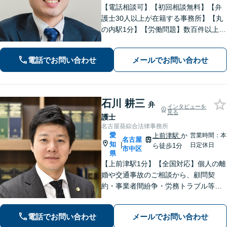
【電話相談可】【初回相談無料】【弁
護士30人以上が在籍する事務所】【丸
の内駅1分】【労働問題】数百件以上の
解決実績あり。残業代、解雇、労働災
害など。企業法務、相続、交通事故､不
電話でお問い合わせ
メールでお問い合わせ
動産、離婚問題、などもお任せくださ
い
石川 耕三
弁
インタビューを
見る
護士
名古屋葵綜合法律事務所
愛
上前津駅
か
営業時間：本
名古屋
知
|
日定休日
ら徒歩1分
市中区
県
【上前津駅1分】【全国対応】個人の離
婚や交通事故のご相談から、顧問契
約・事業者間紛争・労務トラブル等ま
で幅広く対応しております。名古屋市
を中心に東海地方全域からご相談を承
電話でお問い合わせ
メールでお問い合わせ
っております。【夜間面談可能】【オ