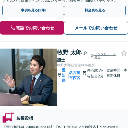
／カスハラ対策／インフルエンサーもご相談を／Torrent・チケット転
売等の発信者側の対応も得意
事例を見る(1件)
料金表を見る
電話でお問い合わせ
メールでお問い合わせ
牧野 太郎
弁
インタビューを
見る
護士
牧野太郎経営法律事務所
愛
浄心駅
か
営業時間：本
名古屋
知
|
日定休日
ら徒歩2分
市西区
県
名誉毀損
【電話相談可／初回相談無料】【WEB面談可／全国対応】SNSや掲示