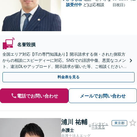
談受付中
ど)は応相談
日祝日）
名誉毀損
全国エリア対応【ITの専門知識あり】開示請求する側・された側双方
からの相談にスピーディーに対応。SNSでの誹謗中傷、悪質なコメン
ト、違法DLやアップロード、開示請求が届いた等、ご相談ください
【WEB面談OK&解決実績豊富】【千葉中央駅4分】
料金表を見る
電話でお問い合わせ
メールでお問い合わせ
浦川 祐輔
東京都
インタビュ
ーを見る
弁護士
弁護士法人エッグ