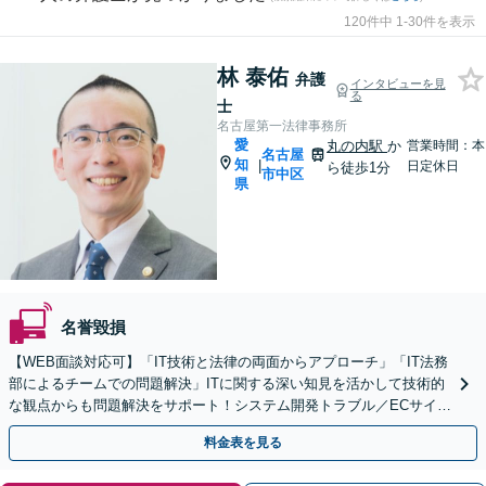
120件中 1-30件を表示
林 泰佑
弁護
インタビューを見
る
士
名古屋第一法律事務所
愛
丸の内駅
か
営業時間：本
名古屋
知
|
日定休日
ら徒歩1分
市中区
県
名誉毀損
【WEB面談対応可】「IT技術と法律の両面からアプローチ」「IT法務
部によるチームでの問題解決」ITに関する深い知見を活かして技術的
な観点からも問題解決をサポート！システム開発トラブル／ECサイト
の問題／利用規約作成ほか【休日・夜間相談可】
料金表を見る