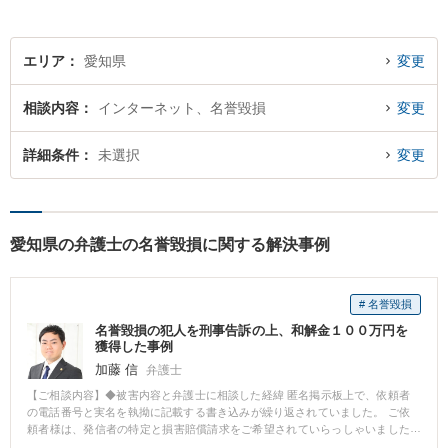
エリア
愛知県
変更
相談内容
インターネット、名誉毀損
変更
詳細条件
未選択
変更
愛知県の弁護士の名誉毀損に関する解決事例
# 名誉毀損
名誉毀損の犯人を刑事告訴の上、和解金１００万円を
獲得した事例
加藤 信
弁護士
【ご相談内容】◆被害内容と弁護士に相談した経緯 匿名掲示板上で、依頼者
の電話番号と実名を執拗に記載する書き込みが繰り返されていました。 ご依
頼者様は、発信者の特定と損害賠償請求をご希望されていらっしゃいました
が、匿名掲示板の運営者は連絡先を公開しておらず、開示にも非協力的だっ