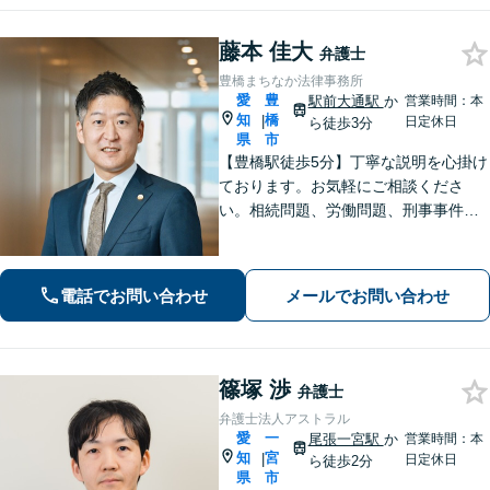
藤本 佳大
弁護士
豊橋まちなか法律事務所
愛
豊
駅前大通駅
か
営業時間：本
知
橋
|
日定休日
ら徒歩3分
県
市
【豊橋駅徒歩5分】丁寧な説明を心掛け
ております。お気軽にご相談くださ
い。相続問題、労働問題、刑事事件そ
の他一般民事事件に対応しています。
【完全個室】【弁護士歴10年】
電話でお問い合わせ
メールでお問い合わせ
篠塚 渉
弁護士
弁護士法人アストラル
愛
一
尾張一宮駅
か
営業時間：本
知
宮
|
日定休日
ら徒歩2分
県
市