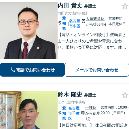
内田 貴丈
弁護士
内田貴丈法律事務所
愛
大須観音駅
営業時間：
名古屋
知
|
本日定休日
から徒歩4分
市中区
県
【電話・オンライン相談可】依頼者さ
ま一人ひとりのご希望や背景に合わ
せ、柔軟かつ丁寧に対応します。離
婚・男女問題/企業法務労働/債務整理/
債権回収/交通事故など、幅広く対応い
たします。ご相談ください。【大須観
電話でお問い合わせ
メールでお問い合わせ
音駅4分】
鈴木 隆史
弁護士
よつば法律事務所
千種駅
営業時間：10:00~
愛
名古屋
20:00（日曜日）
知
市千種
から徒歩
|
県
区
1分
【休日対応可能。】 休日夜間の電話連