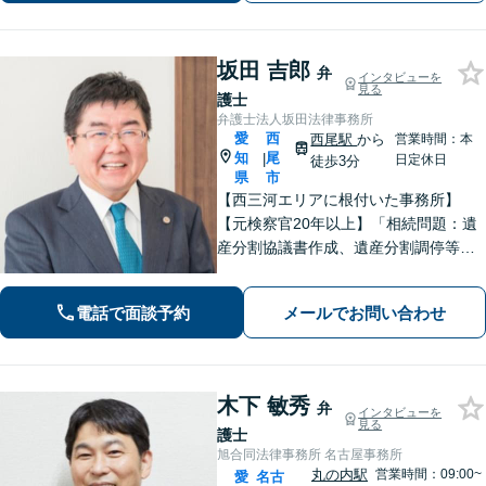
ンライン相談可能】
坂田 吉郎
弁
インタビューを
見る
護士
弁護士法人坂田法律事務所
愛
西
西尾駅
から
営業時間：本
知
尾
|
日定休日
徒歩3分
県
市
【西三河エリアに根付いた事務所】
【元検察官20年以上】「相続問題：遺
産分割協議書作成、遺産分割調停等を
適切にサポートします」【同ビル内に
税理士・社労士がいます】不当解雇・
電話で面談予約
メールでお問い合わせ
未払い残業代・就業規則の整備など対
応【当日/夜間/土日対応可】
木下 敏秀
弁
インタビューを
見る
護士
旭合同法律事務所 名古屋事務所
丸の内駅
営業時間：09:00~
愛
名古