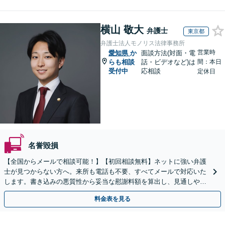
横山 敬大
弁護士
東京都
弁護士法人モノリス法律事務所
営業時
愛知県
か
面談方法(対面・電
らも相談
話・ビデオなど)は
間：本日
受付中
応相談
定休日
名誉毀損
【全国からメールで相談可能！】【初回相談無料】ネットに強い弁護
士が見つからない方へ。来所も電話も不要、すべてメールで対応いた
します。書き込みの悪質性から妥当な慰謝料額を算出し、見通しや費
用面のリスクも包み隠さずお伝えしサポートします。
料金表を見る