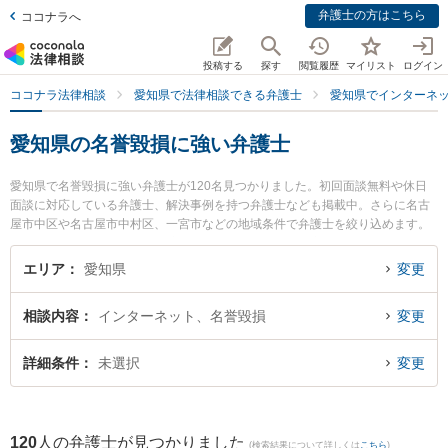
弁護士の方はこちら
ココナラへ
投稿する
探す
閲覧履歴
マイリスト
ログイン
ココナラ法律相談
愛知県で法律相談できる弁護士
愛知県でインターネ
愛知県の名誉毀損に強い弁護士
愛知県で名誉毀損に強い弁護士が120名見つかりました。初回面談無料や休日
面談に対応している弁護士、解決事例を持つ弁護士なども掲載中。さらに名古
屋市中区や名古屋市中村区、一宮市などの地域条件で弁護士を絞り込めます。
インターネットに関係する誹謗中傷や名誉毀損、個人特定等の細かな分野での
絞り込み検索もでき便利です。特に名古屋第一法律事務所の林 泰佑弁護士や春
エリア
愛知県
変更
田法律事務所 名古屋オフィスの近藤 大志弁護士、春田法律事務所 名古屋オフ
ィスの小柳津 緑弁護士のプロフィール情報や弁護士費用、強みなどが注目され
相談内容
インターネット、名誉毀損
変更
ています。『愛知県で土日や夜間に発生した名誉毀損のトラブルを今すぐに弁
護士に相談したい』『名誉毀損のトラブル解決の実績豊富な近くの弁護士を検
索したい』『初回相談無料で名誉毀損を法律相談できる愛知県内の弁護士に相
詳細条件
未選択
変更
談予約したい』などでお困りの相談者さんにおすすめです。
120
人の弁護士が見つかりました
(検索結果について詳しくは
こちら
)