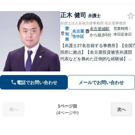
正木 健司
弁護士
弁護士法人名城法律事務所 名古屋事務所
愛
名古屋城駅
営業時間：
名古屋
知
|
本日定休日
から徒歩5分
市中区
県
【弁護士27名在籍する事務所】【全国7
箇所に拠点】【名古屋投資被害弁護団
代表などを務めた圧倒的な経験値】投
資トラブル、債権回収（目安：被害額
や債権額150万円以上）のご相談はお任
せください【初回相談無料】【メディ
電話でお問い合わせ
メールでお問い合わせ
ア出演やセミナー講演多数】
1ページ目
前へ
次へ
(4ページ中)