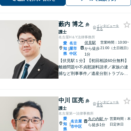
ど、どうぞご相談ください。
藪内 博之
弁
インタビューを
見る
護士
名古屋H＆Y法律事務所
伏見駅
営業時間：10:00~
愛
名古
21:00（土日祝日）
知
屋市
から徒歩
|
県
中区
1分
【伏見駅１分】【初回相談60分無料】
離婚問題や不貞慰謝料請求／家族の逮
捕など刑事事件／遺産分割トラブルや
不動産相続など、お困りごとはご相談
ください。依頼者さまと丁寧に対話し
寄り添い、解決まで粘り強く対応しま
す【土日祝対応可】【電話・Web面談
中川 匡亮
弁
インタビューを
対応可】
見る
護士
名古屋第一法律事務所
愛
丸の内駅
か
営業時間：本
名古屋
知
|
日定休日
ら徒歩1分
市中区
県