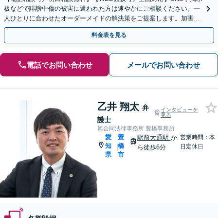
板などで誹謗中傷の被害に遭われた方は速やかにご相談ください。一
人ひとりに合わせたオーダーメイドの解決策をご提案します。加害者
側からのご相談も対応いたします【浄心駅2分】
料金表を見る
電話でお問い合わせ
メールでお問い合わせ
乙井 翔太
弁
インタビューを
見る
護士
旭合同法律事務所 豊橋事務所
愛
豊
駅前大通駅
か
営業時間：本
知
橋
|
日定休日
ら徒歩6分
県
市