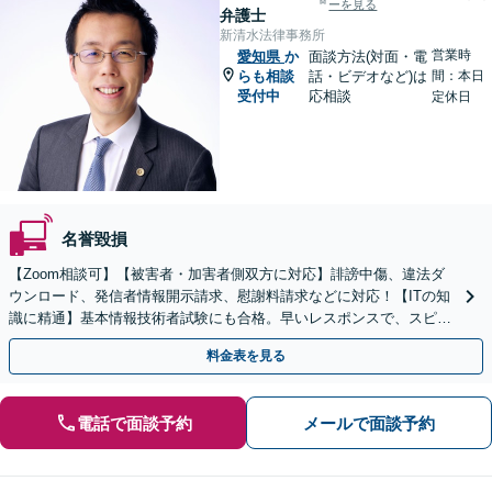
ーを見る
弁護士
新清水法律事務所
営業時
愛知県
か
面談方法(対面・電
らも相談
話・ビデオなど)は
間：本日
受付中
応相談
定休日
名誉毀損
【Zoom相談可】【被害者・加害者側双方に対応】誹謗中傷、違法ダ
ウンロード、発信者情報開示請求、慰謝料請求などに対応！【ITの知
識に精通】基本情報技術者試験にも合格。早いレスポンスで、スピー
ド感を持って対応します。【Torrentの相談◎】
料金表を見る
電話で面談予約
メールで面談予約