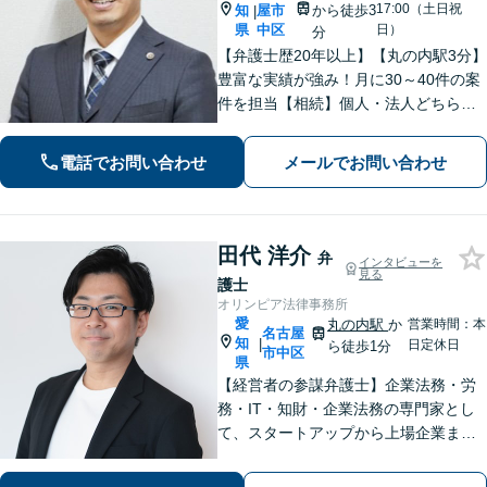
17:00（土日祝
知
屋市
から徒歩3
|
県
中区
日）
分
【弁護士歴20年以上】【丸の内駅3分】
豊富な実績が強み！月に30～40件の案
件を担当【相続】個人・法人どちらの
相談もお任せください【借金問題】双
方ともに納得する解決を目指します
電話でお問い合わせ
メールでお問い合わせ
【離婚問題】他士業と連携し多角的な
サービスを提供【初回面談無料】
田代 洋介
弁
インタビューを
見る
護士
オリンピア法律事務所
愛
丸の内駅
か
営業時間：本
名古屋
知
|
日定休日
ら徒歩1分
市中区
県
【経営者の参謀弁護士】企業法務・労
務・IT・知財・企業法務の専門家とし
て、スタートアップから上場企業まで
幅広く支援。契約書作成／債権回収／
労務トラブル対応／就業規則の作成／