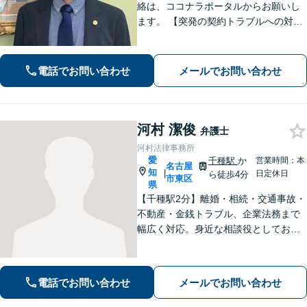
絡は、ココナラポータルからお願いし
ます。 【突発の契約トラブルへの対応
可能】 【WEB面談可能】 「元官公庁
職員／10年間クレームの多い部署に在
籍」トラブル等に対し状況に応じて適
電話でお問い合わせ
メールでお問い合わせ
切に問題解決を図ります。
河村 潔俊
弁護士
河村法律事務所
愛
千種駅
か
営業時間：本
名古屋
知
|
日定休日
ら徒歩4分
市東区
県
【千種駅2分】離婚・相続・交通事故・
不動産・金銭トラブル、企業法務まで
幅広く対応。身近な相談役としてお悩
みをじっくり伺い、わかりやすくご説
明します。平穏な日常を取り戻すた
め、まずは気軽にご相談ください。
電話でお問い合わせ
メールでお問い合わせ
【土日祝対応可、夜間対応可】【オン
ライン対応可】