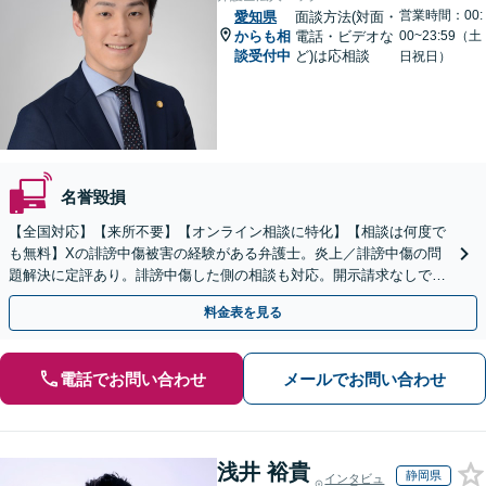
営業時間：00:
愛知県
面談方法(対面・
からも相
電話・ビデオな
00~23:59（土
談受付中
ど)は応相談
日祝日）
名誉毀損
【全国対応】【来所不要】【オンライン相談に特化】【相談は何度で
も無料】Xの誹謗中傷被害の経験がある弁護士。炎上／誹謗中傷の問
題解決に定評あり。誹謗中傷した側の相談も対応。開示請求なしで本
人の特定ができる場合もあり。
料金表を見る
電話でお問い合わせ
メールでお問い合わせ
浅井 裕貴
静岡県
インタビュ