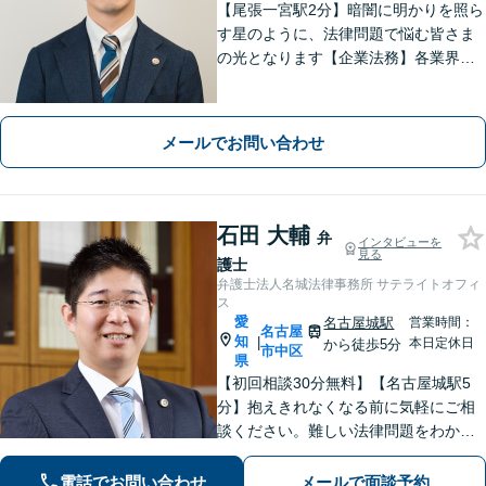
【尾張一宮駅2分】暗闇に明かりを照ら
す星のように、法律問題で悩む皆さま
の光となります【企業法務】各業界特
有の事情にも配慮し、最適なアドバイ
スを【離婚問題】女性弁護士在籍／証
拠収集・協議前〜紛争段階、どのフェ
メールでお問い合わせ
ーズにも対応【完全個室】
石田 大輔
弁
インタビューを
見る
護士
弁護士法人名城法律事務所 サテライトオフィ
ス
愛
名古屋城駅
営業時間：
名古屋
知
|
本日定休日
から徒歩5分
市中区
県
【初回相談30分無料】【名古屋城駅5
分】抱えきれなくなる前に気軽にご相
談ください。難しい法律問題をわかり
やすく柔らかく説明します。相続・交
通事故・借金債務整理・企業法務な
電話でお問い合わせ
メールで面談予約