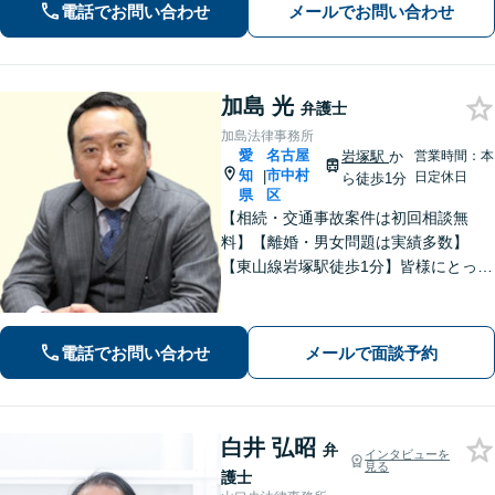
電話でお問い合わせ
メールでお問い合わせ
知的財産権／クレーム対応など迅速に
解決。【費用は事前提示】
加島 光
弁護士
加島法律事務所
愛
名古屋
岩塚駅
か
営業時間：本
知
市中村
|
日定休日
ら徒歩1分
県
区
【相続・交通事故案件は初回相談無
料】【離婚・男女問題は実績多数】
【東山線岩塚駅徒歩1分】皆様にとって
身近な、敷居の低い弁護士を目指して
います。
電話でお問い合わせ
メールで面談予約
白井 弘昭
弁
インタビューを
見る
護士