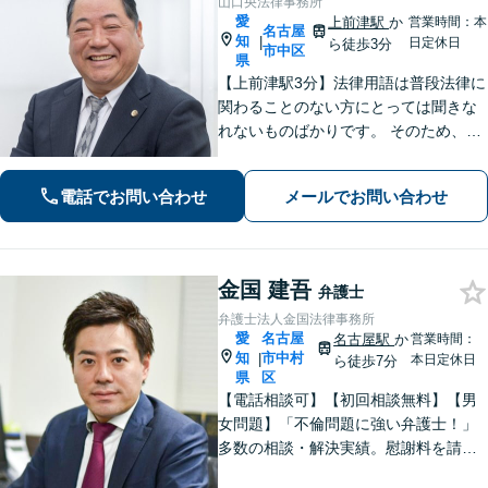
山口央法律事務所
愛
上前津駅
か
営業時間：本
名古屋
知
|
日定休日
ら徒歩3分
市中区
県
【上前津駅3分】法律用語は普段法律に
関わることのない方にとっては聞きな
れないものばかりです。 そのため、な
るべく平易な言葉を用いて丁寧にこれ
からの対応を説明させていただきま
電話でお問い合わせ
メールでお問い合わせ
す。最善の解決策は何なのかを共に考
え、解決までサポートさせていただき
ます。
金国 建吾
弁護士
弁護士法人金国法律事務所
愛
名古屋
名古屋駅
か
営業時間：
知
市中村
|
本日定休日
ら徒歩7分
県
区
【電話相談可】【初回相談無料】【男
女問題】「不倫問題に強い弁護士！」
多数の相談・解決実績。慰謝料を請求
する側・された側、どちらも対応！