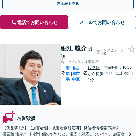
料金表を見る
電話でお問い合わせ
メールでお問い合わせ
細江 駿介
弁
インタビューを
見る
護士
名古屋H＆Y法律事務所
伏見駅
営業時間：10:00~
愛
名古
19:00（土日祝日）
知
屋市
から徒歩
|
県
中区
1分
名誉毀損
【伏見駅1分】【加害者側・被害者側対応可】発信者情報開示請求、
損害賠償請求、誹謗中傷の削除など、幅広く対応しています。加害者