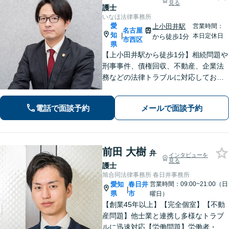
見る
護士
いなほ法律事務所
愛
上小田井駅
営業時間：
名古屋
知
|
本日定休日
から徒歩1分
市西区
県
【上小田井駅から徒歩1分】相続問題や
刑事事件、債権回収、不動産、企業法
務などの法律トラブルに対応しており
ます。 些細なことでも遠慮なさらず
に、まずはご相談ください【事前予約
電話で面談予約
メールで面談予約
で休日・夜間面談可】
前田 大樹
弁
インタビューを
見る
護士
旭合同法律事務所 春日井事務所
愛知
春日井
営業時間：09:00~21:00（日
|
県
市
曜日）
【創業45年以上】【完全個室】【不動
産問題】他士業と連携し多様なトラブ
ルに迅速対応【労働問題】労働者・使